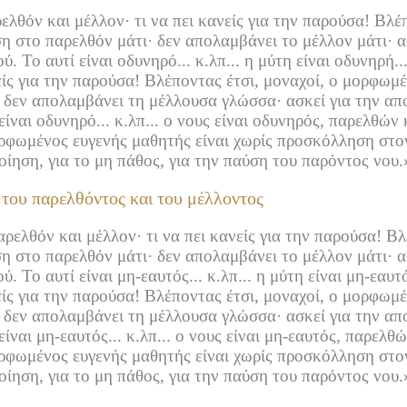
ρελθόν και μέλλον·
τι να πει κανείς για την παρούσα!
Βλέπ
η στο παρελθόν μάτι·
δεν απολαμβάνει το μέλλον μάτι·
α
ού.
Το αυτί είναι οδυνηρό... κ.λπ...
η μύτη είναι οδυνηρή...
είς για την παρούσα!
Βλέποντας έτσι, μοναχοί, ο μορφωμέ
δεν απολαμβάνει τη μέλλουσα γλώσσα·
ασκεί για την απ
ίναι οδυνηρό... κ.λπ...
ο νους είναι οδυνηρός, παρελθών 
ορφωμένος ευγενής μαθητής είναι χωρίς προσκόλληση στο
οίηση, για το μη πάθος, για την παύση του παρόντος νου.
 του παρελθόντος και του μέλλοντος
παρελθόν και μέλλον·
τι να πει κανείς για την παρούσα!
Βλ
η στο παρελθόν μάτι·
δεν απολαμβάνει το μέλλον μάτι·
α
ού.
Το αυτί είναι μη-εαυτός... κ.λπ...
η μύτη είναι μη-εαυτός
είς για την παρούσα!
Βλέποντας έτσι, μοναχοί, ο μορφωμέ
δεν απολαμβάνει τη μέλλουσα γλώσσα·
ασκεί για την απ
ίναι μη-εαυτός... κ.λπ...
ο νους είναι μη-εαυτός, παρελθ
ορφωμένος ευγενής μαθητής είναι χωρίς προσκόλληση στο
οίηση, για το μη πάθος, για την παύση του παρόντος νου.