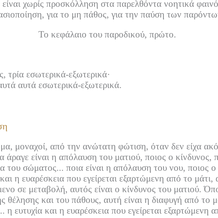
 είναι χωρίς προσκόλληση στα παρελθόντα νοητικά φαιν
ασιοποίηση, για το μη πάθος, για την παύση των παρόντ
Το κεφάλαιο του παροδικού, πρώτο.
, τρία εσωτερικά-εξωτερικά·
αυτά αυτά εσωτερικά-εξωτερικά.
ση
μα, μοναχοί, από την ανώτατη φώτιση, όταν δεν είχα ακ
α άραγε είναι η απόλαυση του ματιού, ποιος ο κίνδυνος, 
α του σώματος...
ποια είναι η απόλαυση του νου, ποιος ο 
 και η ευαρέσκεια που εγείρεται εξαρτώμενη από το μάτι, 
μενο σε μεταβολή, αυτός είναι ο κίνδυνος του ματιού.
Όπο
ης θέλησης και του πάθους, αυτή είναι η διαφυγή από το μ
..
η ευτυχία και η ευαρέσκεια που εγείρεται εξαρτώμενη απ