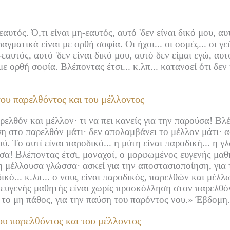
εαυτός.
Ό,τι είναι μη-εαυτός, αυτό 'δεν είναι δικό μου, αυ
ραγματικά είναι με ορθή σοφία.
Οι ήχοι...
οι οσμές...
οι γε
-εαυτός, αυτό 'δεν είναι δικό μου, αυτό δεν είμαι εγώ, αυτ
με ορθή σοφία.
Βλέποντας έτσι... κ.λπ...
κατανοεί ότι δεν
του παρελθόντος και του μέλλοντος
αρελθόν και μέλλον·
τι να πει κανείς για την παρούσα!
Βλέ
η στο παρελθόν μάτι·
δεν απολαμβάνει το μέλλον μάτι·
α
ού.
Το αυτί είναι παροδικό...
η μύτη είναι παροδική...
η γλ
ύσα!
Βλέποντας έτσι, μοναχοί, ο μορφωμένος ευγενής μαθ
η μέλλουσα γλώσσα·
ασκεί για την αποστασιοποίηση, για 
κό... κ.λπ...
ο νους είναι παροδικός, παρελθών και μέλλ
 ευγενής μαθητής είναι χωρίς προσκόλληση στον παρελθό
 το μη πάθος, για την παύση του παρόντος νου.»
Έβδομη.
ου παρελθόντος και του μέλλοντος