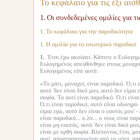
Το κεφάλαιο για τις έξι αισ
1.
Οι συνδεδεμένες ομιλίες για τι
1.
Το κεφάλαιο για την παροδικότητα
1.
Η ομιλία για το εσωτερικό παροδικό
1.
Έτσι έχω ακούσει.
Κάποτε ο Ευλογημέ
Ευλογημένος απευθύνθηκε στους μοναχο
Ευλογημένος είπε αυτό:
«Το μάτι, μοναχοί, είναι παροδικό.
Ό,τι 
αυτό 'δεν είναι δικό μου, αυτό δεν είμαι
σοφία.
Το αυτί είναι παροδικό.
Ό,τι είναι
Ό,τι είναι παροδικό, αυτό είναι οδυνηρό·
είμαι εγώ, αυτό δεν είναι ο εαυτός μου' 
είναι παροδικό... κ.λπ...
ο νους είναι παρ
είναι μη-εαυτός, αυτό 'δεν είναι δικό μο
είναι με ορθή σοφία.
Βλέποντας έτσι, μο
αυτί, αποστασιοποιείται από τη μύτη, α