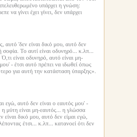
απελευθερωμένο υπάρχει η γνώση:
πε να γίνει έχει γίνει, δεν υπάρχει
ς, αυτό 'δεν είναι δικό μου, αυτό δεν
ή σοφία.
Το αυτί είναι οδυνηρό... κ.λπ...
.
Ό,τι είναι οδυνηρό, αυτό είναι μη-
 μου' - έτσι αυτό πρέπει να ιδωθεί όπως
ότερο για αυτή την κατάσταση ύπαρξης».
αι εγώ, αυτό δεν είναι ο εαυτός μου' -
.
η μύτη είναι μη-εαυτός...
η γλώσσα
εν είναι δικό μου, αυτό δεν είμαι εγώ,
έποντας έτσι... κ.λπ...
κατανοεί ότι δεν