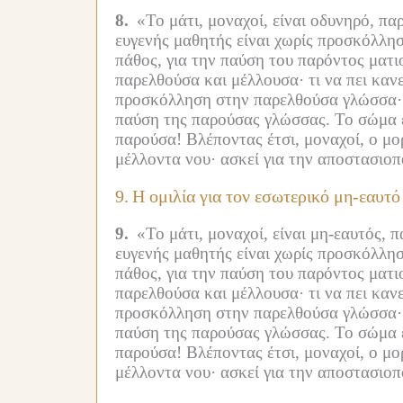
8.
«Το μάτι, μοναχοί, είναι οδυνηρό, πα
ευγενής μαθητής είναι χωρίς προσκόλλησ
πάθος, για την παύση του παρόντος ματι
παρελθούσα και μέλλουσα·
τι να πει καν
προσκόλληση στην παρελθούσα γλώσσα·
παύση της παρούσας γλώσσας.
Το σώμα ε
παρούσα!
Βλέποντας έτσι, μοναχοί, ο μ
μέλλοντα νου·
ασκεί για την αποστασιοπ
9.
Η ομιλία για τον εσωτερικό μη-εαυτό
9.
«Το μάτι, μοναχοί, είναι μη-εαυτός, 
ευγενής μαθητής είναι χωρίς προσκόλλησ
πάθος, για την παύση του παρόντος ματι
παρελθούσα και μέλλουσα·
τι να πει καν
προσκόλληση στην παρελθούσα γλώσσα·
παύση της παρούσας γλώσσας.
Το σώμα ε
παρούσα!
Βλέποντας έτσι, μοναχοί, ο μ
μέλλοντα νου·
ασκεί για την αποστασιοπ