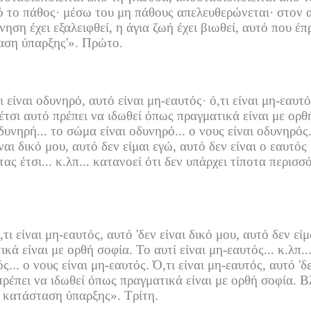
 το πάθος·
μέσω του μη πάθους απελευθερώνεται·
στον 
νηση έχει εξαλειφθεί, η άγια ζωή έχει βιωθεί, αυτό που έπρε
αση ύπαρξης'».
Πρώτο.
ι είναι οδυνηρό, αυτό είναι μη-εαυτός·
ό,τι είναι μη-εαυτό
- έτσι αυτό πρέπει να ιδωθεί όπως πραγματικά είναι με ορθ
δυνηρή...
το σώμα είναι οδυνηρό...
ο νους είναι οδυνηρός
ίναι δικό μου, αυτό δεν είμαι εγώ, αυτό δεν είναι ο εαυτός
ς έτσι... κ.λπ...
κατανοεί ότι δεν υπάρχει τίποτα περισσ
,τι είναι μη-εαυτός, αυτό 'δεν είναι δικό μου, αυτό δεν είμ
ικά είναι με ορθή σοφία.
Το αυτί είναι μη-εαυτός... κ.λπ..
ς...
ο νους είναι μη-εαυτός.
Ό,τι είναι μη-εαυτός, αυτό 'δ
 πρέπει να ιδωθεί όπως πραγματικά είναι με ορθή σοφία.
Βλ
ν κατάσταση ύπαρξης».
Τρίτη.