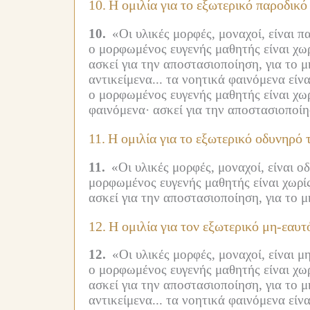
10.
Η ομιλία για το εξωτερικό παροδικό
10.
«Οι υλικές μορφές, μοναχοί, είναι π
ο μορφωμένος ευγενής μαθητής είναι χω
ασκεί για την αποστασιοποίηση, για το 
αντικείμενα...
τα νοητικά φαινόμενα είνα
ο μορφωμένος ευγενής μαθητής είναι χω
φαινόμενα·
ασκεί για την αποστασιοποί
11.
Η ομιλία για το εξωτερικό οδυνηρό 
11.
«Οι υλικές μορφές, μοναχοί, είναι ο
μορφωμένος ευγενής μαθητής είναι χωρί
ασκεί για την αποστασιοποίηση, για το μ
12.
Η ομιλία για τον εξωτερικό μη-εαυτ
12.
«Οι υλικές μορφές, μοναχοί, είναι μ
ο μορφωμένος ευγενής μαθητής είναι χω
ασκεί για την αποστασιοποίηση, για το 
αντικείμενα...
τα νοητικά φαινόμενα είνα