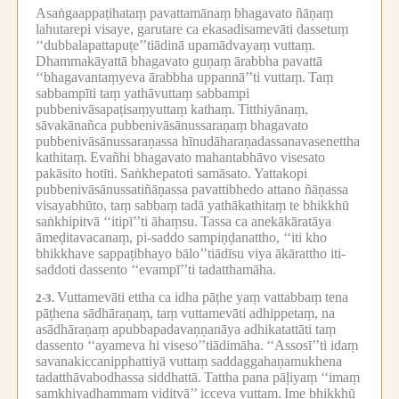
Asaṅgaappaṭihataṃ pavattamānaṃ bhagavato ñāṇaṃ
lahutarepi visaye, garutare ca ekasadisamevāti dassetuṃ
‘‘dubbalapattapuṭe’’tiādinā upamādvayaṃ vuttaṃ.
Dhammakāyattā bhagavato guṇaṃ ārabbha pavattā
‘‘bhagavantaṃyeva ārabbha uppannā’’ti vuttaṃ.
Taṃ
sabbampīti taṃ yathāvuttaṃ sabbampi
pubbenivāsapaṭisaṃyuttaṃ kathaṃ.
Titthiyānaṃ,
sāvakānañca pubbenivāsānussaraṇaṃ bhagavato
pubbenivāsānussaraṇassa hīnudāharaṇadassanavasenettha
kathitaṃ.
Evañhi bhagavato mahantabhāvo visesato
pakāsito hotīti.
Saṅkhepatoti samāsato.
Yattakopi
pubbenivāsānussatiñāṇassa pavattibhedo attano ñāṇassa
visayabhūto, taṃ sabbaṃ tadā yathākathitaṃ te bhikkhū
saṅkhipitvā ‘‘itipī’’ti āhaṃsu.
Tassa ca anekākāratāya
āmeḍitavacanaṃ, pi-saddo sampiṇḍanattho, ‘‘iti kho
bhikkhave sappaṭibhayo bālo’’tiādīsu viya ākārattho iti-
saddoti dassento ‘‘evampī’’ti tadatthamāha.
Vuttamevāti ettha ca idha pāṭhe yaṃ vattabbaṃ tena
2-3.
pāṭhena sādhāraṇaṃ, taṃ vuttamevāti adhippetaṃ, na
asādhāraṇaṃ apubbapadavaṇṇanāya adhikatattāti taṃ
dassento ‘‘ayameva hi viseso’’tiādimāha.
‘‘Assosī’’ti idaṃ
savanakiccanipphattiyā vuttaṃ saddaggahaṇamukhena
tadatthāvabodhassa siddhattā.
Tattha pana pāḷiyaṃ ‘‘imaṃ
saṃkhiyadhammaṃ viditvā’’ icceva vuttaṃ.
Ime bhikkhū