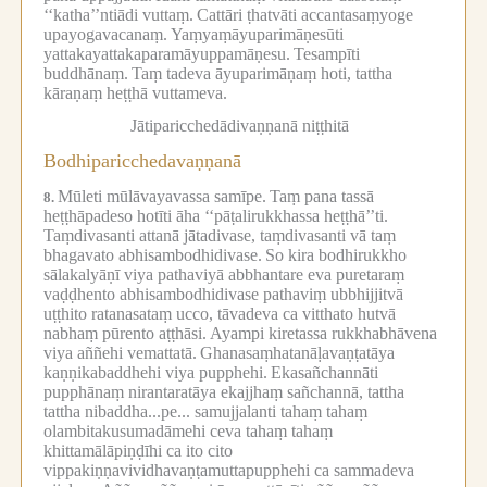
‘‘katha’’ntiādi vuttaṃ.
Cattāri ṭhatvāti accantasaṃyoge
upayogavacanaṃ.
Yaṃyaṃāyuparimāṇesūti
yattakayattakaparamāyuppamāṇesu.
Tesampīti
buddhānaṃ.
Taṃ tadeva āyuparimāṇaṃ hoti, tattha
kāraṇaṃ heṭṭhā vuttameva.
Jātiparicchedādivaṇṇanā niṭṭhitā
Bodhiparicchedavaṇṇanā
Mūleti mūlāvayavassa samīpe.
Taṃ pana tassā
8.
heṭṭhāpadeso hotīti āha ‘‘pāṭalirukkhassa heṭṭhā’’ti.
Taṃdivasanti attanā jātadivase, taṃdivasanti vā taṃ
bhagavato abhisambodhidivase.
So kira bodhirukkho
sālakalyāṇī viya pathaviyā abbhantare eva puretaraṃ
vaḍḍhento abhisambodhidivase pathaviṃ ubbhijjitvā
uṭṭhito ratanasataṃ ucco, tāvadeva ca vitthato hutvā
nabhaṃ pūrento aṭṭhāsi.
Ayampi kiretassa rukkhabhāvena
viya aññehi vemattatā.
Ghanasaṃhatanāḷavaṇṭatāya
kaṇṇikabaddhehi viya pupphehi.
Ekasañchannāti
pupphānaṃ nirantaratāya ekajjhaṃ sañchannā, tattha
tattha nibaddha...pe... samujjalanti tahaṃ tahaṃ
olambitakusumadāmehi ceva tahaṃ tahaṃ
khittamālāpiṇḍīhi ca ito cito
vippakiṇṇavividhavaṇṭamuttapupphehi ca sammadeva