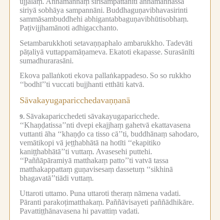
ujjalaṃ.
Aññamaññaṃ sirīsampattānīti aññamaññassa
siriyā sobhāya sampannāni.
Buddhaguṇavibhavasirinti
sammāsambuddhehi abhigantabbaguṇavibhūtisobhaṃ.
Paṭivijjhamānoti adhigacchanto.
Setambarukkhoti setavaṇṇaphalo ambarukkho.
Tadevāti
pāṭaliyā vuttappamāṇameva.
Ekatoti ekapasse.
Surasānīti
sumadhurarasāni.
Ekova pallaṅkoti ekova pallaṅkappadeso.
So so rukkho
‘‘bodhī’’ti vuccati bujjhanti etthāti katvā.
Sāvakayugaparicchedavaṇṇanā
Sāvakaparicchedeti sāvakayugaparicchede.
9.
‘‘Khaṇḍatissa’’nti dvepi ekajjhaṃ gahetvā ekattavasena
vuttanti āha ‘‘khaṇḍo ca tisso cā’’ti, buddhānaṃ sahodaro,
vemātikopi vā jeṭṭhabhātā na hotīti ‘‘ekapitiko
kaniṭṭhabhātā’’ti vuttaṃ.
Avasesehi puttehi.
‘‘Paññāpāramiyā matthakaṃ patto’’ti vatvā tassa
matthakappattaṃ guṇavisesaṃ dassetuṃ ‘‘sikhinā
bhagavatā’’tiādi vuttaṃ.
Uttaroti uttamo.
Puna uttaroti theraṃ nāmena vadati.
Pāranti parakoṭimatthakaṃ.
Paññāvisayeti paññādhikāre.
Pavattiṭṭhānavasena hi pavattiṃ vadati.