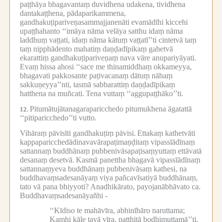
paṭṭhāya bhagavantaṃ duvidhena udakena, tividhena
dantakaṭṭhena, pādaparikammena,
gandhakuṭipariveṇasammajjanenāti evamādīhi kiccehi
upaṭṭhahanto ‘‘imāya nāma velāya satthu idaṃ nāma
laddhuṃ vaṭṭati, idaṃ nāma kātuṃ vaṭṭatī’’ti cintetvā taṃ
taṃ nipphādento mahatiṃ daṇḍadīpikaṃ gahetvā
ekarattiṃ gandhakuṭipariveṇaṃ nava vāre anupariyāyati.
Evaṃ hissa ahosi ‘‘sace me thinamiddhaṃ okkameyya,
bhagavati pakkosante paṭivacanaṃ dātuṃ nāhaṃ
sakkuṇeyya’’nti, tasmā sabbarattiṃ daṇḍadīpikaṃ
hatthena na muñcati.
Tena vuttaṃ ‘‘aggupaṭṭhāko’’ti.
Pitumātujātanagaraparicchedo pitumukhena āgatattā
12.
‘‘pitiparicchedo’’ti vutto.
Vihāraṃ pāvisīti gandhakuṭiṃ pāvisi.
Ettakaṃ kathetvāti
kappaparicchedādinavavārapaṭimaṇḍitaṃ vipassīādīnaṃ
sattannaṃ buddhānaṃ pubbenivāsapaṭisaṃyuttaṃ ettāvatā
desanaṃ desetvā.
Kasmā panettha bhagavā vipassīādīnaṃ
sattannaṃyeva buddhānaṃ pubbenivāsaṃ kathesi, na
buddhavaṃsadesanāyaṃ viya pañcavīsatiyā buddhānaṃ,
tato vā pana bhiyyoti?
Anadhikārato, payojanābhāvato ca.
Buddhavaṃsadesanāyañhi -
‘‘Kīdiso te mahāvīra, abhinīhāro naruttama;
Kamhi kāle tayā vīra, patthitā bodhimuttamā’’ti.