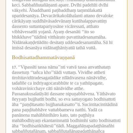
keci.
Sabbaññutañāṇanti apare.
Dvīhi padehīti dvīhi
vākyehi.
Ābaddhanti paṭibaddhaṃ taṃmūlakattā
uparidesanāya.
Devacārikakolāhalanti attano devaloke
cārikāyaṃ suddhāvāsadevānaṃ kutūhalappavattiṃ
dassento suttantapariyosāne vicāressati, atthato
vibhāvessatīti yojanā.
Ayaṃ desanāti ‘‘ito so
bhikkhave’’tiādinā vitthārato pavattitadesanamāha.
Nidānakaṇḍetiādito desitaṃ uddesadesanamāha.
Sā hi
imissā desanāya nidānaṭṭhāniyattā tathā vuttā.
Bodhisattadhammatāvaṇṇanā
‘‘Vipassīti tassa nāma’’nti vatvā tassa anvatthataṃ
17.
dassetuṃ ‘‘tañca kho’’tiādi vuttaṃ.
Vividhe attheti
tirohitavidūradesagatādike nīlādivasena nānāvidhe,
tadaññe ca indriyagocarabhūte te ca yathūpagate,
vohāravinicchaye cāti nānāvidhe atthe.
Passanakusalatāyāti dassane nipuṇabhāvena.
Yāthāvato
ñeyyaṃ bujjhatīti bodhi, so eva sattayogato bodhisattoti
āha ‘‘paṇḍitasatto bujjhanakasatto’’ti.
Sucintitacintitādinā
pana paṇḍitabhāve vattabbameva natthi.
Yadā ca
panānena mahābhinīhāro kato, tato paṭṭhāya
mahābodhiyaṃ ekantaninnattā bodhimhi satto bodhisattoti
āha ‘‘bodhisaṅkhātesū’’tiādi.
Maggañāṇapadaṭṭhānañhi
sabbaññutañāṇaṃ, sabbaññutañāṇapadaṭṭhānañca