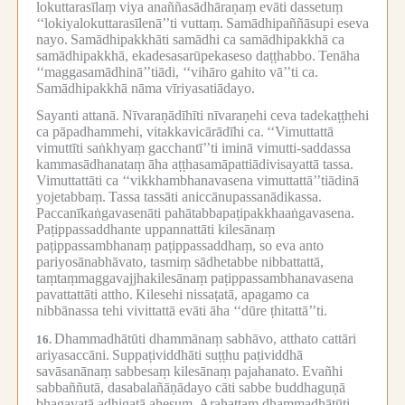
lokuttarasīlaṃ viya anaññasādhāraṇaṃ evāti dassetuṃ
‘‘lokiyalokuttarasīlenā’’ti vuttaṃ.
Samādhipaññāsupi eseva
nayo.
Samādhipakkhāti samādhi ca samādhipakkhā ca
samādhipakkhā, ekadesasarūpekaseso daṭṭhabbo.
Tenāha
‘‘maggasamādhinā’’tiādi, ‘‘vihāro gahito vā’’ti ca.
Samādhipakkhā nāma vīriyasatiādayo.
Sayanti attanā.
Nīvaraṇādīhīti nīvaraṇehi ceva tadekaṭṭhehi
ca pāpadhammehi, vitakkavicārādīhi ca.
‘‘Vimuttattā
vimuttīti saṅkhyaṃ gacchantī’’ti iminā vimutti-saddassa
kammasādhanataṃ āha aṭṭhasamāpattiādivisayattā tassa.
Vimuttattāti ca ‘‘vikkhambhanavasena vimuttattā’’tiādinā
yojetabbaṃ.
Tassa tassāti aniccānupassanādikassa.
Paccanīkaṅgavasenāti pahātabbapaṭipakkhaaṅgavasena.
Paṭippassaddhante uppannattāti kilesānaṃ
paṭippassambhanaṃ paṭippassaddhaṃ, so eva anto
pariyosānabhāvato, tasmiṃ sādhetabbe nibbattattā,
taṃtaṃmaggavajjhakilesānaṃ paṭippassambhanavasena
pavattattāti attho.
Kilesehi nissaṭatā, apagamo ca
nibbānassa tehi vivittattā evāti āha ‘‘dūre ṭhitattā’’ti.
Dhammadhātūti dhammānaṃ sabhāvo, atthato cattāri
16.
ariyasaccāni.
Suppaṭividdhāti suṭṭhu paṭividdhā
savāsanānaṃ sabbesaṃ kilesānaṃ pajahanato.
Evañhi
sabbaññutā, dasabalañāṇādayo cāti sabbe buddhaguṇā
bhagavatā adhigatā ahesuṃ.
Arahattaṃ dhammadhātūti