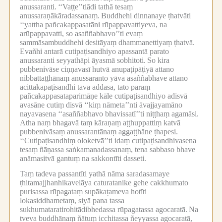
anussaranti.
‘‘Vaṭṭe’’tiādi tathā tesaṃ
anussaraṇākāradassanaṃ.
Buddhehi dinnanaye ṭhatvāti
‘‘yattha pañcakappasatāni rūpappavattiyeva, na
arūpappavatti, so asaññabhavo’’ti evaṃ
sammāsambuddhehi desitāyaṃ dhammanettiyaṃ ṭhatvā.
Evañhi antarā cutipaṭisandhiyo apassantā parato
anussaranti seyyathāpi āyasmā sobhitoti.
So kira
pubbenivāse ciṇṇavasī hutvā anupaṭipāṭiyā attano
nibbattaṭṭhānaṃ anussaranto yāva asaññabhave attano
acittakapaṭisandhi tāva addasa, tato paraṃ
pañcakappasataparimāṇe kāle cutipaṭisandhiyo adisvā
avasāne cutiṃ disvā ‘‘kiṃ nāmeta’’nti āvajjayamāno
nayavasena ‘‘asaññabhavo bhavissatī’’ti niṭṭhaṃ agamāsi.
Atha naṃ bhagavā taṃ kāraṇaṃ aṭṭhuppattiṃ katvā
pubbenivāsaṃ anussarantānaṃ aggaṭṭhāne ṭhapesi.
‘‘Cutipaṭisandhiṃ oloketvā’’ti idaṃ cutipaṭisandhivasena
tesaṃ ñāṇassa saṅkamanadassanaṃ, tena sabbaso bhave
anāmasitvā gantuṃ na sakkontīti dasseti.
Taṃ tadeva passantīti yathā nāma saradasamaye
ṭhitamajjhanhikavelāya caturatanike gehe cakkhumato
purisassa rūpagataṃ supākaṭameva hotīti
lokasiddhametaṃ, siyā pana tassa
sukhumataratirohitādibhedassa rūpagatassa agocaratā.
Na
tveva buddhānaṃ ñātuṃ icchitassa ñeyyassa agocaratā,