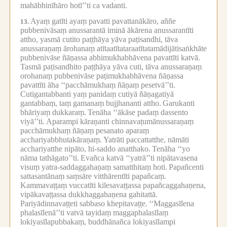
mahābhinīhāro hotī’’ti ca vadanti.
Ayaṃ gatīti ayaṃ pavatti pavattanākāro, aññe
13.
pubbenivāsaṃ anussarantā iminā ākārena anussarantīti
attho, yasmā cutito paṭṭhāya yāva paṭisandhi, tāva
anussaraṇaṃ ārohanaṃ atītaatītataraatītatamādijātisaṅkhāte
pubbenivāse ñāṇassa abhimukhabhāvena pavattīti katvā.
Tasmā paṭisandhito paṭṭhāya yāva cuti, tāva anussaraṇaṃ
orohanaṃ pubbenivāse paṭimukhabhāvena ñāṇassa
pavattīti āha ‘‘pacchāmukhaṃ ñāṇaṃ pesetvā’’ti.
Cutigantabbanti yaṃ panidaṃ cutiyā ñāṇagatiyā
gantabbaṃ, taṃ gamanaṃ bujjhananti attho.
Garukanti
bhāriyaṃ dukkaraṃ.
Tenāha ‘‘ākāse padaṃ dassento
viyā’’ti.
Aparampi kāraṇanti chinnavaṭumānussaraṇaṃ
pacchāmukhaṃ ñāṇaṃ pesanato aparaṃ
acchariyabbhutakāraṇaṃ.
Yatrāti paccattatthe, nāmāti
acchariyatthe nipāto, hi-saddo anatthako.
Tenāha ‘‘yo
nāma tathāgato’’ti.
Evañca katvā ‘‘yatrā’’ti nipātavasena
visuṃ yatra-saddaggahaṇaṃ samatthitaṃ hoti.
Papañcenti
sattasantānaṃ saṃsāre vitthārentīti papañcaṃ.
Kammavaṭṭaṃ vuccatīti kilesavaṭṭassa papañcaggahaṇena,
vipākavaṭṭassa dukkhaggahaṇena gahitattā.
Pariyādinnavaṭṭeti sabbaso khepitavaṭṭe.
‘‘Maggasīlena
phalasīlenā’’ti vatvā tayidaṃ maggaphalasīlaṃ
lokiyasīlapubbakaṃ, buddhānañca lokiyasīlampi