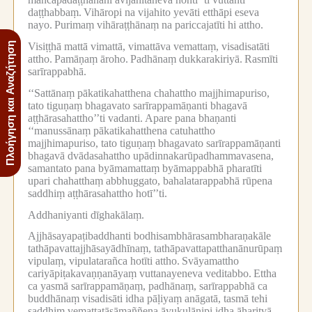
daṭṭhabbaṃ.
Vihāropi na vijahito yevāti etthāpi eseva
nayo.
Purimaṃ vihāraṭṭhānaṃ na pariccajatīti hi attho.
Πλοήγηση και Αναζήτηση
Visiṭṭhā mattā vimattā, vimattāva vemattaṃ, visadisatāti
attho.
Pamāṇaṃ āroho.
Padhānaṃ dukkarakiriyā.
Rasmīti
sarīrappabhā.
‘‘Sattānaṃ pākatikahatthena chahattho majjhimapuriso,
tato tiguṇaṃ bhagavato sarīrappamāṇanti bhagavā
aṭṭhārasahattho’’ti vadanti.
Apare pana bhaṇanti
‘‘manussānaṃ pākatikahatthena catuhattho
majjhimapuriso, tato tiguṇaṃ bhagavato sarīrappamāṇanti
bhagavā dvādasahattho upādinnakarūpadhammavasena,
samantato pana byāmamattaṃ byāmappabhā pharatīti
upari chahatthaṃ abbhuggato, bahalatarappabhā rūpena
saddhiṃ aṭṭhārasahattho hotī’’ti.
Addhaniyanti dīghakālaṃ.
Ajjhāsayapaṭibaddhanti bodhisambhārasambharaṇakāle
tathāpavattajjhāsayādhīnaṃ, tathāpavattapatthanānurūpaṃ
vipulaṃ, vipulatarañca hotīti attho.
Svāyamattho
cariyāpiṭakavaṇṇanāyaṃ vuttanayeneva veditabbo.
Ettha
ca yasmā sarīrappamāṇaṃ, padhānaṃ, sarīrappabhā ca
buddhānaṃ visadisāti idha pāḷiyaṃ anāgatā, tasmā tehi
saddhiṃ vemattatāsāmaññena āyukulānipi idha āharitvā