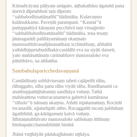
Kāmañcāyaṃ pāḷiyaṃ anāgato, aṭṭhakathāsu āgatattā pana
ānetvā dīpetabboti taṃ dīpento
‘‘sabbabodhisattānañhī’’tiādimāha.
Kulavaṃso
kulānukkamo.
Paveṇīti paramparā.
‘‘Kasmā’’ti
puttuppattiyā kāraṇaṃ pucchitvā taṃ vissajjento
‘‘sabbaññubodhisattānañhī’’tiādimāha, tena tesaṃ
jātanagarādi paññāyamānaṃ ekaṃsato
manussabhāvasañjānanatthaṃ icchitabbaṃ, aññathā
yathādhippetabuddhakiccasiddhi eva na siyāti dasseti,
yato mahāsattānaṃ carimabhave manussaloke eva
pātubhāvo, na aññattha.
Sambahulaparicchedavaṇṇanā
Candādīnaṃ sobhāvisesaṃ raheti cajāpetīti rāhu,
rāhuggaho, idha pana rāhu viyāti rāhu.
Bandhananti ca
anatthuppattiṭṭhānataṃ sandhāya vuttaṃ.
Tathā
mahāsattena vuttavacanameva gahetvā kumārassa
‘‘rāhulo’’ti nāmaṃ akaṃsu.
Athāti nipātamattaṃ.
Rocinīti
rocanasīlā, ujjalarūpāti attho.
Rucaggatīti rucaṃ pabhātaṃ
āgatibhūtā, ga-kārāgamaṃ katvā vuttaṃ.
Itthiratanabhāvato manussaloke sabbāsaṃ itthīnaṃ
bimbapaṭicchannabhūtāti bimbā.
Jhānā vuṭṭhāyāti pādakajjhānato uṭṭhāya.