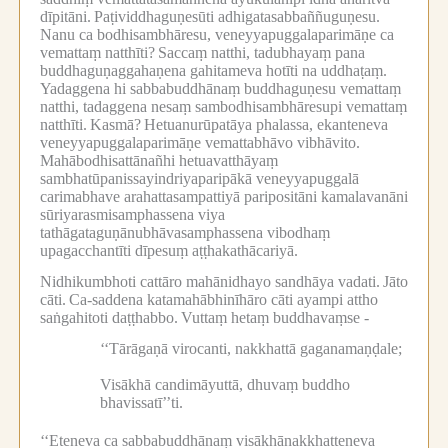
dīpitāni.
Paṭividdhaguṇesūti adhigatasabbaññuguṇesu.
Nanu ca bodhisambhāresu, veneyyapuggalaparimāṇe ca
vemattaṃ natthīti?
Saccaṃ natthi, tadubhayaṃ pana
buddhaguṇaggahaṇena gahitameva hotīti na uddhaṭaṃ.
Yadaggena hi sabbabuddhānaṃ buddhaguṇesu vemattaṃ
natthi, tadaggena nesaṃ sambodhisambhāresupi vemattaṃ
natthīti.
Kasmā?
Hetuanurūpatāya phalassa, ekanteneva
veneyyapuggalaparimāṇe vemattabhāvo vibhāvito.
Mahābodhisattānañhi hetuavatthāyaṃ
sambhatūpanissayindriyaparipākā veneyyapuggalā
carimabhave arahattasampattiyā paripositāni kamalavanāni
sūriyarasmisamphassena viya
tathāgataguṇānubhāvasamphassena vibodhaṃ
upagacchantīti dīpesuṃ aṭṭhakathācariyā.
Nidhikumbhoti cattāro mahānidhayo sandhāya vadati.
Jāto
cāti.
Ca-saddena katamahābhinīhāro cāti ayampi attho
saṅgahitoti daṭṭhabbo.
Vuttaṃ hetaṃ buddhavaṃse -
‘‘Tārāgaṇā virocanti, nakkhattā gaganamaṇḍale;
Visākhā candimāyuttā, dhuvaṃ buddho
bhavissatī’’ti.
‘‘Eteneva ca sabbabuddhānaṃ visākhānakkhatteneva