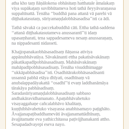
atha kho taṃ ñāṇālokena obhāsitaṃ hatthatale āmalakaṃ
viya supākaṭaṃ suvibhūtameva hoti tathā ñeyyāvaraṇassa
suppahīnattā.
Tenāha ‘‘buddhā pana attanā vā parehi vā
diṭṭhakatasutaṃ, sūriyamaṇḍalobhāsasadisa’’nti ca ādi.
Tathā sāvakā ca paccekabuddhā cāti.
Ettha tathā-saddena
‘‘attanā diṭṭhakatasutameva anussarantī’’ti idaṃ
upasaṃharati, tena sappadesameva nesaṃ anussaraṇaṃ,
na nippadesanti nidasseti.
Khajjopanakaobhāsasadisaṃ ñāṇassa ativiya
appānubhāvatāya.
Sāvakānanti ettha pakatisāvakānaṃ
pākatikapadīpobhāsasadisaṃ.
Mahāsāvakānaṃ
mahāpadīpobhāsasadisaṃ.
Tenāha visuddhimagge
‘‘ukkāpabhāsadisa’’nti.
Osadhitārakobhāsasadisanti
ussannā pabhā etāya dhīyati, osadhīnaṃ vā
anubalappadāyakattā ‘‘osadhī’’ti evaṃ laddhanāmāya
tārakāya pabhāsadisaṃ.
Saradasūriyamaṇḍalobhāsasadisaṃ sabbaso
andhakāravidhamanato.
Apaṭubhāvahetuko
visayaggahaṇe cañcalabhāvo khalitaṃ,
kuṇṭhibhāvahetuko visayassa anabhisamayo paṭighāto.
Āvajjanapaṭibaddhamevāti āvajjanamattādhīnaṃ,
āvajjitamatte eva yathicchitassa paṭivijjhanakanti attho.
Sesapadadvayepi eseva nayo.