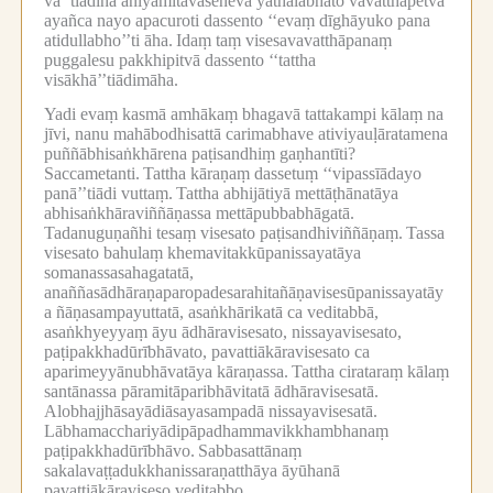
vā’’tiādinā aniyamitavaseneva yathālābhato vavatthapetvā
ayañca nayo apacuroti dassento ‘‘evaṃ dīghāyuko pana
atidullabho’’ti āha.
Idaṃ taṃ visesavavatthāpanaṃ
puggalesu pakkhipitvā dassento ‘‘tattha
visākhā’’tiādimāha.
Yadi evaṃ kasmā amhākaṃ bhagavā tattakampi kālaṃ na
jīvi, nanu mahābodhisattā carimabhave ativiyauḷāratamena
puññābhisaṅkhārena paṭisandhiṃ gaṇhantīti?
Saccametanti.
Tattha kāraṇaṃ dassetuṃ ‘‘vipassīādayo
panā’’tiādi vuttaṃ.
Tattha abhijātiyā mettāṭhānatāya
abhisaṅkhāraviññāṇassa mettāpubbabhāgatā.
Tadanuguṇañhi tesaṃ visesato paṭisandhiviññāṇaṃ.
Tassa
visesato bahulaṃ khemavitakkūpanissayatāya
somanassasahagatatā,
anaññasādhāraṇaparopadesarahitañāṇavisesūpanissayatāy
a ñāṇasampayuttatā, asaṅkhārikatā ca veditabbā,
asaṅkhyeyyaṃ āyu ādhāravisesato, nissayavisesato,
paṭipakkhadūrībhāvato, pavattiākāravisesato ca
aparimeyyānubhāvatāya kāraṇassa.
Tattha cirataraṃ kālaṃ
santānassa pāramitāparibhāvitatā ādhāravisesatā.
Alobhajjhāsayādiāsayasampadā nissayavisesatā.
Lābhamacchariyādipāpadhammavikkhambhanaṃ
paṭipakkhadūrībhāvo.
Sabbasattānaṃ
sakalavaṭṭadukkhanissaraṇatthāya āyūhanā
pavattiākāraviseso veditabbo.