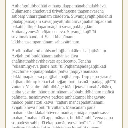
Aṭṭhaṅgulubbedhāti aṭṭhaṅgulappamāṇabahalabhāvā.
Cūḷaṃsena chādetvāti tiriyabhāgena ṭhapanavasena
sabbaṃ vihāraṭṭhānaṃ chādetvā.
Suvaṇṇayaṭṭhiphālehīti
phālappamāṇāhi suvaṇṇayaṭṭhīhi.
Suvaṇṇahatthipādānīti
pakatihatthipādaparimāṇāni suvaṇṇakhaṇḍāni.
Vuttanayenevāti cūḷaṃseneva.
Suvaṇṇakaṭṭīhīti
suvaṇṇakhaṇḍehi.
Salakkhaṇānanti
lakkhaṇasampannānaṃ sahassārānaṃ.
Bodhipallaṅkoti abhisambujjhanakāle nisajjaṭṭhānaṃ.
Avijahitoti buddhānaṃ tathānisajjāya
anaññatthabhāvībhāvato apariccatto.
Tenāha
‘‘ekasmiṃyeva ṭhāne hotī’’ti.
Paṭhamapadagaṇṭhikāti
pacchime sopānaphalake ṭhatvā ṭhapiyamānassa
dakkhiṇapādassa patiṭṭhahanaṭṭhānaṃ.
Taṃ pana yasmā
daḷhaṃ thiraṃ kenaci abhejjaṃ hoti, tasmā ‘‘padagaṇṭhī’’ti
vuttaṃ.
Yasmiṃ bhūmibhāge idāni jetavanamahāvihāro,
tattha yasmiṃ ṭhāne purimānaṃ sabbabuddhānaṃ mañcā
paññattā, tasmiṃyeva padese amhākampi bhagavato
mañco paññattoti katvā ‘‘cattāri mañcapādaṭṭhānāni
avijahitāneva hontī’’ti vuttaṃ.
Mañcānaṃ pana
mahantakhuddakabhāvena mañcapaññāpanapadesassa
mahantāmahantatā appamāṇaṃ, buddhānubhāvena pana
so padeso sabbadā ekappamāṇoyeva hotīti ‘‘cattāri
mañcapādaṭṭhānāni avijahitāneva hontī’’ti vuttanti