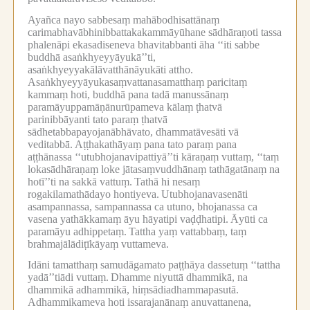
Ayañca nayo sabbesaṃ mahābodhisattānaṃ
carimabhavābhinibbattakakammāyūhane sādhāraṇoti tassa
phalenāpi ekasadiseneva bhavitabbanti āha ‘‘iti sabbe
buddhā asaṅkhyeyyāyukā’’ti,
asaṅkhyeyyakālāvatthānāyukāti attho.
Asaṅkhyeyyāyukasaṃvattanasamatthaṃ paricitaṃ
kammaṃ hoti, buddhā pana tadā manussānaṃ
paramāyuppamāṇānurūpameva kālaṃ ṭhatvā
parinibbāyanti tato paraṃ ṭhatvā
sādhetabbapayojanābhāvato, dhammatāvesāti vā
veditabbā.
Aṭṭhakathāyaṃ pana tato paraṃ pana
aṭṭhānassa ‘‘utubhojanavipattiyā’’ti kāraṇaṃ vuttaṃ, ‘‘taṃ
lokasādhāraṇaṃ loke jātasaṃvuddhānaṃ tathāgatānaṃ na
hotī’’ti na sakkā vattuṃ.
Tathā hi nesaṃ
rogakilamathādayo hontiyeva.
Utubhojanavasenāti
asampannassa, sampannassa ca utuno, bhojanassa ca
vasena yathākkamaṃ āyu hāyatipi vaḍḍhatipi.
Āyūti ca
paramāyu adhippetaṃ.
Tattha yaṃ vattabbaṃ, taṃ
brahmajālādiṭīkāyaṃ vuttameva.
Idāni tamatthaṃ samudāgamato paṭṭhāya dassetuṃ ‘‘tattha
yadā’’tiādi vuttaṃ.
Dhamme niyuttā dhammikā, na
dhammikā adhammikā, hiṃsādiadhammapasutā.
Adhammikameva hoti issarajanānaṃ anuvattanena,