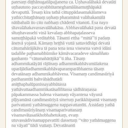
paresaṃ diṭṭhānugatiāpajjanena ca.
Uṇhavalāhakā devatāti
uṇhautuno paccayabhūtameghamālāsamuṭṭhāpakā
devaputtā.
Tesaṃ kira tathā cittuppādasamakālameva
yathicchitaṭṭhānaṃ uṇhaṃ pharamānā valāhakamālā
nātibahalā ito cito nabhaṃ chādentī vitanoti.
Esa nayo
sītavalāhakavassavalāhakāsu.
Abbhavalāhakā pana devatā
sītuṇhavassehi vinā kevalaṃ abbhapaṭalasseva
samuṭṭhāpakā veditabbā.
Tāsanti ettha ‘‘mittā’’ti padaṃ
ānetvā yojanā.
Kāmaṃ heṭṭhā vuttā sattavidhāpi devatā
cātumahārājikāva tā pana tena tena visesena vatvā idāni
tadaññe paṭhamabhūmike kāmāvacaradeve sāmaññato
gaṇhanto ‘‘cātumahārājikā’’ti āha.
Tāsaṃ
adhammikatāyāti rājūnaṃ adhammikabhāvamūlakena
uparājādiadhammikabhāvaparamparābhatena tāsaṃ
devatānaṃ adhammikabhāvena.
Visamaṃ candimasūriyā
pariharantīti bahvābādhatādi
aniṭṭhaphalūpanissayabhūtassa
yathāvuttaadhammikatāsaññitassa sādhāraṇassa
pāpakammassa balena visamaṃ vāyantena vāyunā
pīḷiyamānā candimasūriyā sineruṃ parikkhipantā visamaṃ
parivattanti yathāmaggena nappavattantīti.
Assidaṃ yathā
candimasūriyānaṃ visamaparivattanaṃ
visamavātasaṅkhobhahetukaṃ, evaṃ
utuvassādivisamappavattīti dassetuṃ ‘‘vāto yathāmaggena
na vāyatī’’tiādi vuttaṃ.
Devatānanti