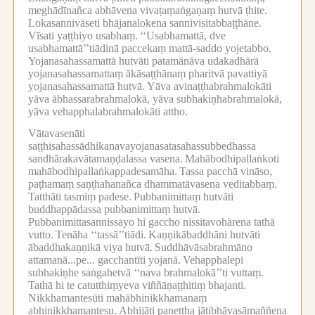
meghādīnañca abhāvena vivaṭaṃaṅgaṇaṃ hutvā ṭhite.
Lokasannivāseti bhājanalokena sannivisitabbaṭṭhāne.
Vīsati yaṭṭhiyo usabhaṃ.
‘‘Usabhamattā, dve
usabhamattā’’tiādinā paccekaṃ mattā-saddo yojetabbo.
Yojanasahassamattā hutvāti patamānāva udakadhārā
yojanasahassamattaṃ ākāsaṭṭhānaṃ pharitvā pavattiyā
yojanasahassamattā hutvā.
Yāva avinaṭṭhabrahmalokāti
yāva ābhassarabrahmalokā, yāva subhakiṇhabrahmalokā,
yāva vehapphalabrahmalokāti attho.
Vātavasenāti
saṭṭhisahassādhikanavayojanasatasahassubbedhassa
sandhārakavātamaṇḍalassa vasena.
Mahābodhipallaṅkoti
mahābodhipallaṅkappadesamāha.
Tassa pacchā vināso,
paṭhamaṃ saṇṭhahanañca dhammatāvasena veditabbaṃ.
Tatthāti tasmiṃ padese.
Pubbanimittaṃ hutvāti
buddhappādassa pubbanimittaṃ hutvā.
Pubbanimittasannissayo hi gaccho nissitavohārena tathā
vutto.
Tenāha ‘‘tassā’’tiādi.
Kaṇṇikābaddhāni hutvāti
ābaddhakaṇṇikā viya hutvā.
Suddhāvāsabrahmāno
attamanā...pe... gacchantīti yojanā.
Vehapphalepi
subhakiṇhe saṅgahetvā ‘‘nava brahmalokā’’ti vuttaṃ.
Tathā hi te catutthiṃyeva viññāṇaṭṭhitiṃ bhajanti.
Nikkhamantesūti mahābhinikkhamanaṃ
abhinikkhamantesu.
Abhijāti panettha jātibhāvasāmaññena