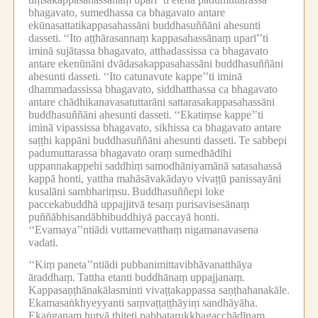
bhagavato, sumedhassa ca bhagavato antare
ekūnasattatikappasahassāni buddhasuññāni ahesunti
dasseti.
‘‘Ito aṭṭhārasannaṃ kappasahassānaṃ uparī’’ti
iminā sujātassa bhagavato, atthadassissa ca bhagavato
antare ekenūnāni dvādasakappasahassāni buddhasuññāni
ahesunti dasseti.
‘‘Ito catunavute kappe’’ti iminā
dhammadassissa bhagavato, siddhatthassa ca bhagavato
antare chādhikanavasatuttarāni sattarasakappasahassāni
buddhasuññāni ahesunti dasseti.
‘‘Ekatiṃse kappe’’ti
iminā vipassissa bhagavato, sikhissa ca bhagavato antare
saṭṭhi kappāni buddhasuññāni ahesunti dasseti.
Te sabbepi
padumuttarassa bhagavato oraṃ sumedhādīhi
uppannakappehi saddhiṃ samodhāniyamānā satasahassā
kappā honti, yattha mahāsāvakādayo vivaṭṭū panissayāni
kusalāni sambhariṃsu.
Buddhasuññepi loke
paccekabuddhā uppajjitvā tesaṃ purisavisesānaṃ
puññābhisandābhibuddhiyā paccayā honti.
‘‘Evamaya’’ntiādi vuttamevatthaṃ nigamanavasena
vadati.
‘‘Kiṃ paneta’’ntiādi pubbanimittavibhāvanatthāya
āraddhaṃ.
Tattha etanti buddhānaṃ uppajjanaṃ.
Kappasaṇṭhānakālasminti vivaṭṭakappassa saṇṭhahanakāle.
Ekamasaṅkhyeyyanti saṃvaṭṭaṭṭhāyiṃ sandhāyāha.
Ekaṅgaṇaṃ hutvā ṭhiteti pabbatarukkhagacchādīnaṃ,