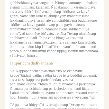
gabbhokkantiyāva saṅgahitā.
Nimīyati anumīyati phalaṃ
etenāti nimittaṃ, kāraṇaṃ.
Ñāpakampi hi kāraṇaṃ disvā
tassa abyabhicārībhāvena phalaṃ siddhameva katvā
gaṇhi, yathā taṃ asito isi abhijātiyaṃ mahāpurisassa
lakkhaṇāni disvā tesaṃ abyabhicārībhāvena buddhaguṇe
siddhe eva katvā gaṇhi, evaṃ pana gayhamānaṃ
tannimittakaṃ phalaṃ tadānubhāvena siddhaṃ viya
voharīyati tabbhāve bhāvato.
Tenāha ‘‘tesaṃ nimittānaṃ
ānubhāvenā’’tiādi.
Tathā cāha bhagavā ‘‘so tena
lakkhaṇena samannāgato...pe... rājā samāno kiṃ labhati,
buddho samāno kiṃ labhatī’’ti ca evamādi.
Imamatthanti
pañca buddhā imasmiṃ kappe uppajjissantīti imamatthaṃ
yāthāvato jāniṃsu.
Jātiparicchedādivaṇṇanā
Kappaparicchedavasenāti ‘‘ito so ekanavute
5-7.
kappe’’tiādinā yattha yattha kappe te te buddhā uppannā,
tassa tassa kappassa paricchindanavasena
parijānanavasena.
‘‘Idaṃ ta’’nti hi niyametvā paricchijja
jānanaṃ paricchindanaṃ paricchedo.
Parittanti ittaraṃ.
Lahukanti sallahukaṃ, āyuno adhippetattā rassanti vuttaṃ
hoti.
Tenāha ‘‘ubhayametaṃ appakasseva vevacana’’nti.
‘‘Appaṃ vā bhiyyo’’ti avisesajotanaṃ ‘‘vīsaṃ vā tiṃsaṃ