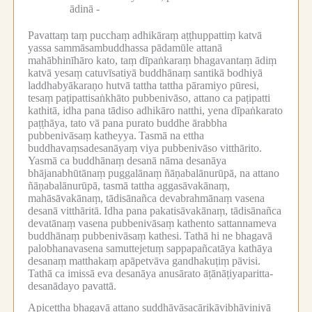
ādinā -
Pavattaṃ taṃ pucchaṃ adhikāraṃ aṭṭhuppattiṃ katvā
yassa sammāsambuddhassa pādamūle attanā
mahābhinīhāro kato, taṃ dīpaṅkaraṃ bhagavantaṃ ādiṃ
katvā yesaṃ catuvīsatiyā buddhānaṃ santikā bodhiyā
laddhabyākaraṇo hutvā tattha tattha pāramiyo pūresi,
tesaṃ paṭipattisaṅkhāto pubbenivāso, attano ca paṭipatti
kathitā, idha pana tādiso adhikāro natthi, yena dīpaṅkarato
paṭṭhāya, tato vā pana purato buddhe ārabbha
pubbenivāsaṃ katheyya.
Tasmā na ettha
buddhavaṃsadesanāyaṃ viya pubbenivāso vitthārito.
Yasmā ca buddhānaṃ desanā nāma desanāya
bhājanabhūtānaṃ puggalānaṃ ñāṇabalānurūpā, na attano
ñāṇabalānurūpā, tasmā tattha aggasāvakānaṃ,
mahāsāvakānaṃ, tādisānañca devabrahmānaṃ vasena
desanā vitthāritā.
Idha pana pakatisāvakānaṃ, tādisānañca
devatānaṃ vasena pubbenivāsaṃ kathento sattannameva
buddhānaṃ pubbenivāsaṃ kathesi.
Tathā hi ne bhagavā
palobhanavasena samuttejetuṃ sappapañcatāya kathāya
desanaṃ matthakaṃ apāpetvāva gandhakuṭiṃ pāvisi.
Tathā ca imissā eva desanāya anusārato āṭānāṭiyaparitta-
desanādayo pavattā.
Apicettha bhagavā attano suddhāvāsacārikāvibhāviniyā