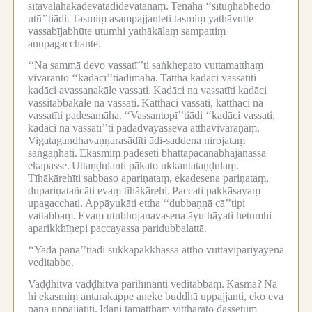
sītavalāhakadevatādidevatānaṃ.
Tenāha ‘‘sītuṇhabhedo
utū’’tiādi.
Tasmiṃ asampajjanteti tasmiṃ yathāvutte
vassabījabhūte utumhi yathākālaṃ sampattiṃ
anupagacchante.
‘‘Na sammā devo vassatī’’ti saṅkhepato vuttamatthaṃ
vivaranto ‘‘kadācī’’tiādimāha.
Tattha kadāci vassatīti
kadāci avassanakāle vassati.
Kadāci na vassatīti kadāci
vassitabbakāle na vassati.
Katthaci vassati, katthaci na
vassatīti padesamāha.
‘‘Vassantopī’’tiādi ‘‘kadāci vassati,
kadāci na vassatī’’ti padadvayasseva atthavivaraṇaṃ.
Vigatagandhavaṇṇarasādīti ādi-saddena nirojataṃ
saṅgaṇhāti.
Ekasmiṃ padeseti bhattapacanabhājanassa
ekapasse.
Uttaṇḍulanti pākato ukkantataṇḍulaṃ.
Tīhākārehīti sabbaso apariṇataṃ, ekadesena pariṇataṃ,
dupariṇatañcāti evaṃ tīhākārehi.
Paccati pakkāsayaṃ
upagacchati.
Appāyukāti ettha ‘‘dubbaṇṇā cā’’tipi
vattabbaṃ.
Evaṃ utubhojanavasena āyu hāyati hetumhi
aparikkhīṇepi paccayassa paridubbalattā.
‘‘Yadā panā’’tiādi sukkapakkhassa attho vuttavipariyāyena
veditabbo.
Vaḍḍhitvā vaḍḍhitvā parihīnanti veditabbaṃ.
Kasmā?
Na
hi ekasmiṃ antarakappe aneke buddhā uppajjanti, eko eva
pana uppajjatīti.
Idāni tamatthaṃ vitthārato dassetuṃ