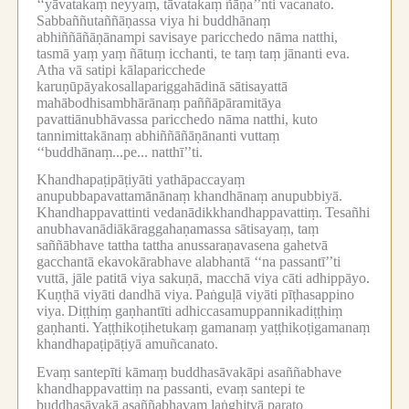
‘‘yāvatakaṃ neyyaṃ, tāvatakaṃ ñāṇa’’nti vacanato.
Sabbaññutaññāṇassa viya hi buddhānaṃ
abhiññāñāṇānampi savisaye paricchedo nāma natthi,
tasmā yaṃ yaṃ ñātuṃ icchanti, te taṃ taṃ jānanti eva.
Atha vā satipi kālaparicchede
karuṇūpāyakosallapariggahādinā sātisayattā
mahābodhisambhārānaṃ paññāpāramitāya
pavattiānubhāvassa paricchedo nāma natthi, kuto
tannimittakānaṃ abhiññāñāṇānanti vuttaṃ
‘‘buddhānaṃ...pe... natthī’’ti.
Khandhapaṭipāṭiyāti yathāpaccayaṃ
anupubbapavattamānānaṃ khandhānaṃ anupubbiyā.
Khandhappavattinti vedanādikkhandhappavattiṃ.
Tesañhi
anubhavanādiākāraggahaṇamassa sātisayaṃ, taṃ
saññābhave tattha tattha anussaraṇavasena gahetvā
gacchantā ekavokārabhave alabhantā ‘‘na passantī’’ti
vuttā, jāle patitā viya sakuṇā, macchā viya cāti adhippāyo.
Kuṇṭhā viyāti dandhā viya.
Paṅguḷā viyāti pīṭhasappino
viya.
Diṭṭhiṃ gaṇhantīti adhiccasamuppannikadiṭṭhiṃ
gaṇhanti.
Yaṭṭhikoṭihetukaṃ gamanaṃ yaṭṭhikoṭigamanaṃ
khandhapaṭipāṭiyā amuñcanato.
Evaṃ santepīti kāmaṃ buddhasāvakāpi asaññabhave
khandhappavattiṃ na passanti, evaṃ santepi te
buddhasāvakā asaññabhavaṃ laṅghitvā parato