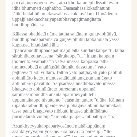
paccattaupayogesu eva, atha kho karaṇepi dissati, evaṃ
idha bhummeti daṭṭhabbo.
Dasasahassilokadhātunti
jātikkhettabhūtaṃ dasasahassacakkavāḷaṃ.
Unnādento
uppajji anekacchariyapātubhāvapaṭimaṇḍitattā
buddhuppādassa.
Kālassa bhaddatā nāma tattha sattānaṃ guṇavibhūtiyā,
buddhuppādaparamā ca guṇavibhūtīti tabbahulatā yassa
kappassa bhaddatāti āha
‘‘pañcabuddhuppādapaṭimaṇḍitattā sundarakappe’’ti, tathā
sārabhūtaguṇavasena ‘‘sārakappe’’ti.
‘‘Imaṃ kappaṃ
thomento evamāhā’’ti vatvā imassa kappassa tathā
thometabbatā anaññasādhāraṇāti dassetuṃ ‘‘yato
paṭṭhāyā’’tiādi vuttaṃ.
Tattha yato paṭṭhāyāti yato pabhuti
abhinīhāro katoti manussattādiaṭṭhaṅgasamannāgato
abhinīhāro pavattito.
Saṃsārassa anādibhāvato imassa
bhagavato abhinīhārato puretaraṃ uppannā
sammāsambuddhā anantā aparimeyyāti tehi
uppannakappe nivattento ‘‘etasmiṃ antare’’ti āha.
Kāmaṃ
dīpaṅkarabuddhuppāde ayaṃ bhagavā abhinīhāramakāsi,
tassa pana bhagavato nibbatti imassa abhinīhārato
purimatarāti vuttaṃ ‘‘amhākaṃ...pe... nibbattiṃsū’’ti.
Asaṅkhyeyyakappapariyosāneti mahākappānaṃ
asaṅkhyeyyapariyosāne.
Esa nayo ito paresupi.
‘‘Ito
tiṃsakappasahassānaṃ uparī’’ti etena padumuttarassa