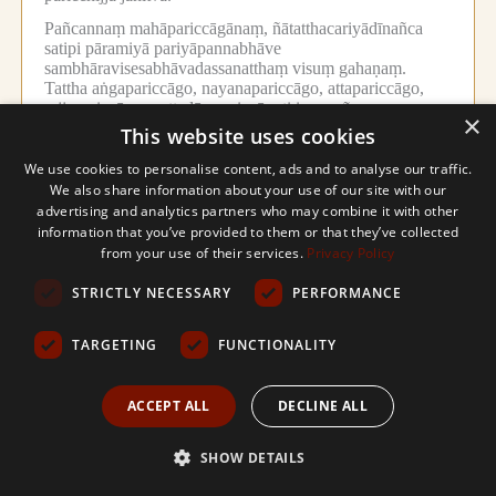
Pañcannaṃ mahāpariccāgānaṃ, ñātatthacariyādīnañca
satipi pāramiyā pariyāpannabhāve
sambhāravisesabhāvadassanatthaṃ visuṃ gahaṇaṃ.
Tattha aṅgapariccāgo, nayanapariccāgo, attapariccāgo,
rajjapariccāgo, puttadārapariccāgoti ime pañca
×
mahāpariccāgā.
Tatthāpi kāmaṃ aṅgapariccāgādayopi
This website uses cookies
dānapāramīyeva, tathāpi
pariccāgavisesabhāvadassanatthañceva
We use cookies to personalise content, ads and to analyse our traffic.
sudukkarabhāvadassanatthañca mahāpariccāgānaṃ visuṃ
We also share information about your use of our site with our
gahaṇaṃ.
Tato eva ca aṅgapariccāgatopi visuṃ
advertising and analytics partners who may combine it with other
nayanapariccāgaggahaṇaṃ, pariccāgabhāvasāmaññepi
information that you’ve provided to them or that they’ve collected
rajjapariccāgaputtadārapariccāgaggahaṇañca kataṃ.
from your use of their services.
Privacy Policy
Ñātīnaṃ atthacariyā ñātatthacariyā, sā ca kho
karuṇāyanavasena.
Tathā sattalokassa
STRICTLY NECESSARY
PERFORMANCE
diṭṭhadhammikasamparāyikaparamatthānaṃ vasena
hitacariyā lokatthacariyā.
Kammassakatāñāṇavasena,
TARGETING
FUNCTIONALITY
anavajjakammāyatanasippāyatanavijjāṭhānavasena,
khandhāyatanādivasena, lakkhaṇattayāditīraṇavasena ca
attano, paresañca tattha satipaṭṭhānena ñāṇacāro
ACCEPT ALL
DECLINE ALL
buddhacariyā, sā panatthato paññāpāramīyeva,
ñāṇasambhāravisesatādassanatthaṃ pana visuṃ gahaṇaṃ.
Buddhacariyānanti bahuvacananiddesena
SHOW DETAILS
pubbayogapubbacariyādhammakkhānādīnaṃ saṅgaho
daṭṭhabbo.
Tattha gatapaccāgatavattasaṅkhātāya