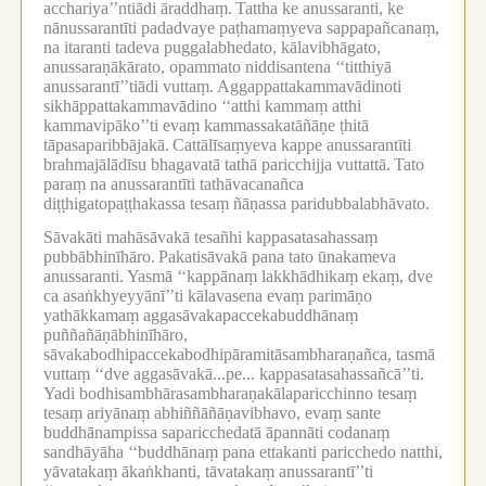
acchariya’’ntiādi āraddhaṃ.
Tattha ke anussaranti, ke
nānussarantīti padadvaye paṭhamaṃyeva sappapañcanaṃ,
na itaranti tadeva puggalabhedato, kālavibhāgato,
anussaraṇākārato, opammato niddisantena ‘‘titthiyā
anussarantī’’tiādi vuttaṃ.
Aggappattakammavādinoti
sikhāppattakammavādino ‘‘atthi kammaṃ atthi
kammavipāko’’ti evaṃ kammassakatāñāṇe ṭhitā
tāpasaparibbājakā.
Cattālīsaṃyeva kappe anussarantīti
brahmajālādīsu bhagavatā tathā paricchijja vuttattā.
Tato
paraṃ na anussarantīti tathāvacanañca
diṭṭhigatopaṭṭhakassa tesaṃ ñāṇassa paridubbalabhāvato.
Sāvakāti mahāsāvakā tesañhi kappasatasahassaṃ
pubbābhinīhāro.
Pakatisāvakā pana tato ūnakameva
anussaranti.
Yasmā ‘‘kappānaṃ lakkhādhikaṃ ekaṃ, dve
ca asaṅkhyeyyānī’’ti kālavasena evaṃ parimāṇo
yathākkamaṃ aggasāvakapaccekabuddhānaṃ
puññañāṇābhinīhāro,
sāvakabodhipaccekabodhipāramitāsambharaṇañca, tasmā
vuttaṃ ‘‘dve aggasāvakā...pe... kappasatasahassañcā’’ti.
Yadi bodhisambhārasambharaṇakālaparicchinno tesaṃ
tesaṃ ariyānaṃ abhiññāñāṇavibhavo, evaṃ sante
buddhānampissa saparicchedatā āpannāti codanaṃ
sandhāyāha ‘‘buddhānaṃ pana ettakanti paricchedo natthi,
yāvatakaṃ ākaṅkhanti, tāvatakaṃ anussarantī’’ti