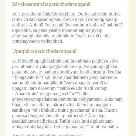
Sāvakasannipātaparicchedavaṇṇanā
Uposathanti āṇāpātimokkhaṃ.
Dutiyatatiyesūti dutiye,
10.
tatiye ca sāvakasannipāte.
Eseva nayoti caturaṅgikataṃ
atidisati.
Abhinīhārato paṭṭhāya vatthuṃ kathetvā pabbajjā
dīpetabbā, sā pana yasmā manorathapūraṇiyaṃ
aṅguttaraṭṭhakathāyaṃ vitthārato āgatā, tasmā tattha
vuttanayeneva veditabbāti.
Upaṭṭhākaparicchedavaṇṇanā
Nibaddhupaṭṭhākabhāvanti ārambhato paṭṭhāya yāva
11.
parinibbānā niyataupaṭṭhākabhāvaṃ.
Aniyatuupaṭṭhākā
pana bhagavato paṭhamabodhiyaṃ bahū ahesuṃ.
Tenāha
‘‘bhagavato hī’’tiādi.
Idāni ānandatthero yena kāraṇena
satthu nibaddhupaṭṭhākabhāvaṃ upagato, yathā ca
upagato, taṃ dassetuṃ ‘‘tattha ekadā’’tiādi vuttaṃ.
‘‘Ahaṃ iminā maggena gacchāmī’’ti āha
anayabyasanāpādakena kammunā codiyamāno.
Atha naṃ
bhagavā tamatthaṃ anārocetvāva khemaṃ maggaṃ
sandhāya ‘‘ehi bhikkhu iminā gacchāmā’’ti āha.
Kasmā
panassa bhagavā tamatthaṃ nārocesīti?
Ārocitepi
asaddahanto nādiyissati.
Tañhi tassa hoti dīgharattaṃ
ahitāya dukkhāyātiti.
Teti te gamanaṃ, ‘‘ta’’nti vā pāṭho.
Anvāsattoti anubaddho, upadduto vā.