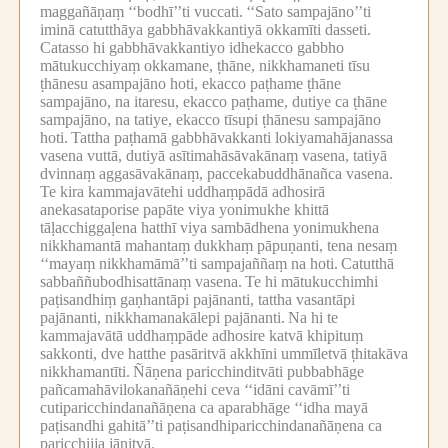
maggañāṇaṃ ‘‘bodhī’’ti vuccati.
‘‘Sato sampajāno’’ti
iminā catutthāya gabbhāvakkantiyā okkamīti dasseti.
Catasso hi gabbhāvakkantiyo idhekacco gabbho
mātukucchiyaṃ okkamane, ṭhāne, nikkhamaneti tīsu
ṭhānesu asampajāno hoti, ekacco paṭhame ṭhāne
sampajāno, na itaresu, ekacco paṭhame, dutiye ca ṭhāne
sampajāno, na tatiye, ekacco tīsupi ṭhānesu sampajāno
hoti.
Tattha paṭhamā gabbhāvakkanti lokiyamahājanassa
vasena vuttā, dutiyā asītimahāsāvakānaṃ vasena, tatiyā
dvinnaṃ aggasāvakānaṃ, paccekabuddhānañca vasena.
Te kira kammajavātehi uddhaṃpādā adhosirā
anekasataporise papāte viya yonimukhe khittā
tāḷacchiggaḷena hatthī viya sambādhena yonimukhena
nikkhamantā mahantaṃ dukkhaṃ pāpuṇanti, tena nesaṃ
‘‘mayaṃ nikkhamāmā’’ti sampajaññaṃ na hoti.
Catutthā
sabbaññubodhisattānaṃ vasena.
Te hi mātukucchimhi
paṭisandhiṃ gaṇhantāpi pajānanti, tattha vasantāpi
pajānanti, nikkhamanakālepi pajānanti.
Na hi te
kammajavātā uddhaṃpāde adhosire katvā khipituṃ
sakkonti, dve hatthe pasāritvā akkhīni ummīletvā ṭhitakāva
nikkhamantīti.
Ñāṇena paricchinditvāti pubbabhāge
pañcamahāvilokanañāṇehi ceva ‘‘idāni cavāmī’’ti
cutiparicchindanañāṇena ca aparabhāge ‘‘idha mayā
paṭisandhi gahitā’’ti paṭisandhiparicchindanañāṇena ca
paricchijja jānitvā.