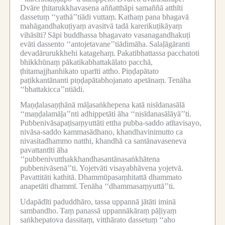
Dvāre ṭhitarukkhavasena aññatthāpi samaññā atthīti
dassetuṃ ‘‘yathā’’tiādi vuttaṃ.
Kathaṃ pana bhagavā
mahāgandhakuṭiyaṃ avasitvā tadā karerikuṭikāyaṃ
vihāsīti?
Sāpi buddhassa bhagavato vasanagandhakuṭi
evāti dassento ‘‘antojetavane’’tiādimāha.
Salaḷāgāranti
devadārurukkhehi katagehaṃ.
Pakatibhattassa pacchatoti
bhikkhūnaṃ pākatikabhattakālato pacchā,
ṭhitamajjhanhikato uparīti attho.
Piṇḍapātato
paṭikkantānanti piṇḍapātabhojanato apetānaṃ.
Tenāha
‘‘bhattakicca’’ntiādi.
Maṇḍalasaṇṭhānā māḷasaṅkhepena katā nisīdanasālā
‘‘maṇḍalamāḷa’’nti adhippetāti āha ‘‘nisīdanasālāyā’’ti.
Pubbenivāsapaṭisaṃyuttāti ettha pubba-saddo atītavisayo,
nivāsa-saddo kammasādhano, khandhavinimutto ca
nivasitadhammo natthi, khandhā ca santānavaseneva
pavattantīti āha
‘‘pubbenivutthakkhandhasantānasaṅkhātena
pubbenivāsenā’’ti.
Yojetvāti visayabhāvena yojetvā.
Pavattitāti kathitā.
Dhammūpasaṃhitattā dhammato
anapetāti dhammī.
Tenāha ‘‘dhammasaṃyuttā’’ti.
Udapādīti paduddhāro, tassa uppannā jātāti iminā
sambandho.
Taṃ panassā uppannākāraṃ pāḷiyaṃ
saṅkhepatova dassitaṃ, vitthārato dassetuṃ ‘‘aho