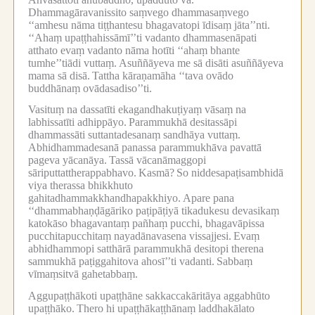
Dhammagāravanissito saṃvego dhammasaṃvego
‘‘amhesu nāma tiṭṭhantesu bhagavatopi īdisaṃ jāta’’nti.
‘‘Ahaṃ upaṭṭhahissāmī’’ti vadanto dhammasenāpati
atthato evaṃ vadanto nāma hotīti ‘‘ahaṃ bhante
tumhe’’tiādi vuttaṃ.
Asuññāyeva me sā disāti asuññāyeva
mama sā disā.
Tattha kāraṇamāha ‘‘tava ovādo
buddhānaṃ ovādasadiso’’ti.
Vasituṃ na dassatīti ekagandhakuṭiyaṃ vāsaṃ na
labhissatīti adhippāyo.
Parammukhā desitassāpi
dhammassāti suttantadesanaṃ sandhāya vuttaṃ.
Abhidhammadesanā panassa parammukhāva pavattā
pageva yācanāya.
Tassā vācanāmaggopi
sāriputtattherappabhavo.
Kasmā?
So niddesapaṭisambhidā
viya therassa bhikkhuto
gahitadhammakkhandhapakkhiyo.
Apare pana
‘‘dhammabhaṇḍāgāriko paṭipāṭiyā tikadukesu devasikaṃ
katokāso bhagavantaṃ pañhaṃ pucchi, bhagavāpissa
pucchitapucchitaṃ nayadānavasena vissajjesi.
Evaṃ
abhidhammopi satthārā parammukhā desitopi therena
sammukhā paṭiggahitova ahosī’’ti vadanti.
Sabbaṃ
vīmaṃsitvā gahetabbaṃ.
Aggupaṭṭhākoti upaṭṭhāne sakkaccakāritāya aggabhūto
upaṭṭhāko.
Thero hi upaṭṭhākaṭṭhānaṃ laddhakālato