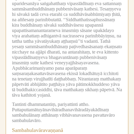
uparidesanāya saṅgahatthaṃ vipassīādīnaṃ eva sattannaṃ
sammāsambuddhānaṃ pubbenivāsaṃ kathesi.
Tesaṃyeva
hi sāvakā tadā ceva etarahi ca suddhāvāsabhūmiyaṃ ṭhitā,
na aññesaṃ parinibbutattā.
‘‘Siddhatthatissaphussānaṃ
kira buddhānaṃ sāvakā suddhāvāsesu upapannā
upapattisamanantarameva imasmiṃ sāsane upakādayo
viya arahattaṃ adhigantvā nacirasseva parinibbāyiṃsu, na
tattha tattha yāvatāyukaṃ aṭṭhaṃsū’’ti vadanti.
Tathā
yesaṃ sammāsambuddhānaṃ paṭivedhasāsanaṃ ekaṃsato
nicchaye na ajjāpi dharati, na antarahitaṃ, te eva kittento
vipassīādīnaṃyeva bhagavantānaṃ pubbenivāsaṃ
imasmiṃ sutte kathesi veneyyajjhāsayavasena.
Apubbācarimaniyamo pana aparāparaṃ
saṃsaraṇakasattavāsavasena ekissā lokadhātuyā icchitoti
na tenetaṃ virujjhatīti daṭṭhabbaṃ.
Nirantaraṃ matthakaṃ
pāpetvāti abhijātito paṭṭhāya yāva pātimokkhuddeso yāva
tā buddhakiccasiddhi, tāva matthakaṃ sikhaṃ pāpetvā.
Na
tāva kathitoti yojanā.
Tantinti dhammatantiṃ, pariyattinti attho.
Puttaputtamātuyānavihāradhanavihāradāyakādīnaṃ
sambahulānaṃ atthānaṃ vibhāvanavasena pavattavāro
sambahulavāro.
Sambahulavāravaṇṇanā