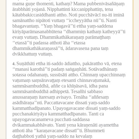
mama guṇe thomenti, kathaṃ?
Mama pubbenivāsañāṇaṃ
ārabbhāti yojanā.
Nipphattinti kiccanipphattiṃ, tena
kātabbakiccasiddhanti attho.
Noti pucchāvācī nu-iti iminā
samānattho nipātoti vuttaṃ ‘‘iccheyyātha nū’’ti.
Nanti
bhagavantaṃ.
‘‘Yaṃ bhagavā’’ti ettha yaṃ-saddena
kiriyāparāmasanabhūtena ‘‘dhammiṃ kathaṃ katheyyā’’ti
evaṃ vuttaṃ.
Dhammikathākaraṇaṃ parāmaṭṭhaṃ
‘‘etassā’’ti padassa atthoti āha ‘‘etassa
dhammikathākaraṇassā’’ti, ādaravasena pana taṃ
dvikkhattuṃ vuttaṃ.
Suṇāthāti ettha iti-saddo ādiattho, pakārattho vā, etena
4.
‘‘manasi karothā’’ti padaṃ saṅgaṇhāti.
Sotāvadhānaṃ
sotassa odahanaṃ, sussūsāti attho.
Chinnaṃ upacchinnaṃ
vaṭumaṃ saṃsāravaṭṭaṃ etesanti chinnavaṭumakā,
sammāsambuddhā, aññe ca khīṇāsavā, idha pana
sammāsambuddhā adhippetā.
Tesañhi sabbaso
anussaraṇaṃ itaresaṃ avisayo.
Tenāha ‘‘aññesaṃ
asādhāraṇa’’nti.
Paccattavacane dissati yaṃ-saddo
kammatthadīpanato.
Upayogavacane dissati yaṃ-saddo
pucchanakiriyāya kammatthadīpanato.
Tanti ca
upayogavacanameva pucchati-saddassa
dvikammakabhāvato.
Yanti yena kāraṇenāti ayamettha
atthoti āha ‘‘karaṇavacane dissatī’’ti.
Bhummeti
daṭṭhabboti yathā yaṃ-saddo na kevalaṃ