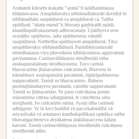
Arahatoti kilesehi ārakattā ‘‘arahā’’ti laddhanāmassa
khīṇāsavassa.
Anupādisesāya nibbānadhātuyāti duvidhā hi
nibbānadhātu saupādisesā ca anupādisesā ca.
Tattha
upādīyati ‘‘ahaṃ mamā’’ti bhusaṃ gaṇhīyatīti upādi,
khandhapañcakassetaṃ adhivacanaṃ.
Upādiyeva seso
avasiṭṭho upādiseso, saha upādisesena vattatīti
saupādisesā.
Natthettha upādisesoti anupādisesā.
Tāya
anupādisesāya nibbānadhātuyā.
Parinibbāyantassāti
nirindhanassa viya jātavedassa nibbāyantassa appavattaṃ
pavisantassa.
Carimaviññāṇassa nirodhenāti ettha
assāsapassāsānaṃ nirodhavasena.
Tayo carimā
bhavacarimo jhānacarimo cuticarimoti.
Bhavesu hi
kāmabhave assāsapassāsā pavattanti, rūpārūpabhavesu
nappavattanti.
Tasmā so bhavacarimo.
Jhānesu
purimajhānattayeva pavattanti, catutthe nappavattanti.
Tasmā so jhānacarimo.
Ye pana cuticittassa purato
soḷasamena cittena sahuppannā, te cuticittena saha
nirujjhanti.
So cuticarimo nāma.
Ayaṃ idha carimoti
adhippeto.
Ye hi keci buddhā vā paccekabuddhā vā
ariyasāvakā vā antamaso kunthakipillikaṃ upādāya sabbe
bhavaṅgacitteneva abyākatena dukkhasaccena kālaṃ
karonti.
Tasmā carimaviññāṇassa nirodhenāti cuticittassa
nirodhenāti attho.