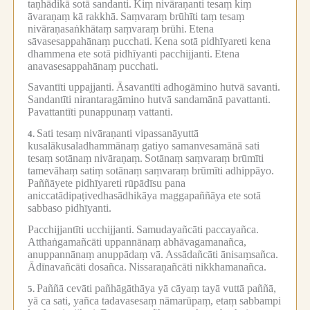
taṇhādikā sotā sandanti.
Kiṃ nivāraṇanti tesaṃ kiṃ
āvaraṇaṃ kā rakkhā.
Saṃvaraṃ brūhīti taṃ tesaṃ
nivāraṇasaṅkhātaṃ saṃvaraṃ brūhi.
Etena
sāvasesappahānaṃ pucchati.
Kena sotā pidhīyareti kena
dhammena ete sotā pidhīyanti pacchijjanti.
Etena
anavasesappahānaṃ pucchati.
Savantīti uppajjanti.
Āsavantīti adhogāmino hutvā savanti.
Sandantīti nirantaragāmino hutvā sandamānā pavattanti.
Pavattantīti punappunaṃ vattanti.
Sati tesaṃ nivāraṇanti vipassanāyuttā
4.
kusalākusaladhammānaṃ gatiyo samanvesamānā sati
tesaṃ sotānaṃ nivāraṇaṃ.
Sotānaṃ saṃvaraṃ brūmīti
tamevāhaṃ satiṃ sotānaṃ saṃvaraṃ brūmīti adhippāyo.
Paññāyete pidhīyareti rūpādīsu pana
aniccatādipaṭivedhasādhikāya maggapaññāya ete sotā
sabbaso pidhīyanti.
Pacchijjantīti ucchijjanti.
Samudayañcāti paccayañca.
Atthaṅgamañcāti uppannānaṃ abhāvagamanañca,
anuppannānaṃ anuppādaṃ vā.
Assādañcāti ānisaṃsañca.
Ādīnavañcāti dosañca.
Nissaraṇañcāti nikkhamanañca.
Paññā cevāti pañhāgāthāya yā cāyaṃ tayā vuttā paññā,
5.
yā ca sati, yañca tadavasesaṃ nāmarūpaṃ, etaṃ sabbampi