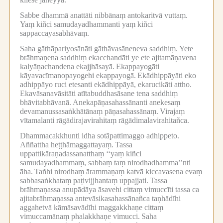
Sabbe dhammā anattāti nibbānaṃ antokaritvā vuttaṃ.
Yaṃ kiñci samudayadhammanti yaṃ kiñci
sappaccayasabhāvaṃ.
Saha gāthāpariyosānāti gāthāvasāneneva saddhiṃ.
Yete
brāhmaṇena saddhiṃ ekacchandāti ye ete ajitamāṇavena
kalyāṇachandena ekajjhāsayā.
Ekappayogāti
kāyavacīmanopayogehi ekappayogā.
Ekādhippāyāti eko
adhippāyo ruci etesanti ekādhippāyā, ekarucikāti attho.
Ekavāsanavāsitāti atītabuddhasāsane tena saddhiṃ
bhāvitabhāvanā.
Anekapāṇasahassānanti anekesaṃ
devamanussasaṅkhātānaṃ pāṇasahassānaṃ.
Virajaṃ
vītamalanti rāgādirajavirahitaṃ rāgādimalavirahitañca.
Dhammacakkhunti idha sotāpattimaggo adhippeto.
Aññattha heṭṭhāmaggattayaṃ.
Tassa
uppattikāraṇadassanatthaṃ ‘‘yaṃ kiñci
samudayadhammaṃ, sabbaṃ taṃ nirodhadhamma’’nti
āha.
Tañhi nirodhaṃ ārammaṇaṃ katvā kiccavasena evaṃ
sabbasaṅkhataṃ paṭivijjhantaṃ uppajjati.
Tassa
brāhmaṇassa anupādāya āsavehi cittaṃ vimuccīti tassa ca
ajitabrāhmaṇassa antevāsikasahassānañca taṇhādīhi
aggahetvā kāmāsavādīhi maggakkhaṇe cittaṃ
vimuccamānaṃ phalakkhaṇe vimucci.
Saha