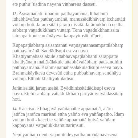
ete puthū’’tiādinā nayena vitthārena dasseti.
Āsīsamānāti rūpādīni patthayamānā.
Itthattanti
13.
itthabhāvañca patthayamānā, manussādibhāvaṃ icchantāti
vuttaṃ hoti.
Jaraṃ sitāti jaraṃ nissitā.
Jarāmukhena cettha
sabbaṃ vaṭṭadukkhaṃ vuttaṃ.
Tena vaṭṭadukkhanissitā
tato aparimuccamānāyeva kappayiṃsūti dīpeti.
Rūpapaṭilābhaṃ āsīsamānāti vaṇṇāyatanasampattilābhaṃ
patthayamānā.
Saddādīsupi eseva nayo.
Khattiyamahāsālakule attabhāvapaṭilābhanti sārappatte
khattiyānaṃ mahāsālakule attabhāvalābhaṃ paṭisandhiṃ
patthayamānā.
Brāhmaṇamahāsālakulādīsupi eseva nayo.
Brahmakāyikesu devesūti ettha pubbabhavaṃ sandhāya
vuttaṃ.
Etthāti khattiyakulādīsu.
Jarānissitāti jaraṃ assitā.
Byādhinissitātiādīsupi eseva
nayo.
Etehi sabbaṃ vaṭṭadukkhaṃ pariyādiyitvā dassitaṃ
hoti.
Kaccisu te bhagavā yaññapathe appamattā, atāru
14.
jātiñca jarañca mārisāti ettha yañño eva yaññapatho.
Idaṃ
vuttaṃ hoti -
kacci te yaññe appamattā hutvā yaññaṃ
kappayantā vaṭṭadukkhamuttariṃsūti.
Yepi yaññaṃ denti yajantīti deyyadhammadānavasena