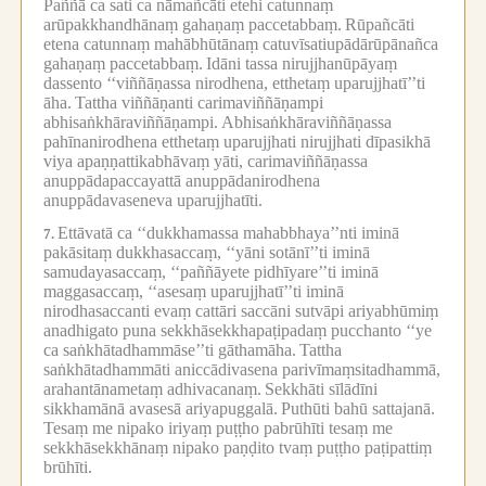
Paññā ca sati ca nāmañcāti etehi catunnaṃ
arūpakkhandhānaṃ gahaṇaṃ paccetabbaṃ.
Rūpañcāti
etena catunnaṃ mahābhūtānaṃ catuvīsatiupādārūpānañca
gahaṇaṃ paccetabbaṃ.
Idāni tassa nirujjhanūpāyaṃ
dassento ‘‘viññāṇassa nirodhena, etthetaṃ uparujjhatī’’ti
āha.
Tattha viññāṇanti carimaviññāṇampi
abhisaṅkhāraviññāṇampi.
Abhisaṅkhāraviññāṇassa
pahīnanirodhena etthetaṃ uparujjhati nirujjhati dīpasikhā
viya apaṇṇattikabhāvaṃ yāti, carimaviññāṇassa
anuppādapaccayattā anuppādanirodhena
anuppādavaseneva uparujjhatīti.
Ettāvatā ca ‘‘dukkhamassa mahabbhaya’’nti iminā
7.
pakāsitaṃ dukkhasaccaṃ, ‘‘yāni sotānī’’ti iminā
samudayasaccaṃ, ‘‘paññāyete pidhīyare’’ti iminā
maggasaccaṃ, ‘‘asesaṃ uparujjhatī’’ti iminā
nirodhasaccanti evaṃ cattāri saccāni sutvāpi ariyabhūmiṃ
anadhigato puna sekkhāsekkhapaṭipadaṃ pucchanto ‘‘ye
ca saṅkhātadhammāse’’ti gāthamāha.
Tattha
saṅkhātadhammāti aniccādivasena parivīmaṃsitadhammā,
arahantānametaṃ adhivacanaṃ.
Sekkhāti sīlādīni
sikkhamānā avasesā ariyapuggalā.
Puthūti bahū sattajanā.
Tesaṃ me nipako iriyaṃ puṭṭho pabrūhīti tesaṃ me
sekkhāsekkhānaṃ nipako paṇḍito tvaṃ puṭṭho paṭipattiṃ
brūhīti.