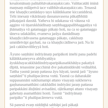
kesalomānaṃ palitabhāvakaraṇakiccato.
Valittacatāti iminā
maṃsaṃ milāpetvā tace valibhāvakaraṇakiccato.
Tenassā
ime khaṇḍiccantiādayo tayo kālātikkame kiccaniddesā.
Tehi imesaṃ vikārānaṃ dassanavasena pākaṭībhūtā
pākaṭajarā dassitā.
Yatheva hi udakassa vā vātassa vā
aggino vā tiṇarukkhādīnaṃ saṃbhaggapalibhaggatāya vā
jhāmatāya vā gatamaggo pākaṭo hoti, na ca so gatamaggo
tāneva udakādīni, evameva jarāya dantādīnaṃ
khaṇḍiccādivasena gatamaggo pākaṭo, cakkhuṃ
ummīletvāpi gayhati, na ca khaṇḍiccādīneva jarā.
Na hi
jarā cakkhuviññeyyā hoti.
Āyuno saṃhāni indriyānaṃ paripākoti imehi pana padehi
kālātikkameyeva abhibyattāya
āyukkhayacakkhādiindriyaparipākasaṅkhātāya pakatiyā
dīpitā, tenassime pacchimā dve pakatiniddesāti veditabbā.
Tattha yasmā jaraṃ pattassa āyu hāyati, tasmā jarā ‘‘āyuno
saṃhānī’’ti phalūpacārena vuttā.
Yasmā ca daharakāle
suppasannāni sukhumampi attano visayaṃ sukheneva
gaṇhanasamatthāni cakkhādīni indriyāni jaraṃ pattassa
paripakkāni āluḷitāni avisadāni, oḷārikampi attano visayaṃ
gahetuṃ asamatthāni honti.
Tasmā ‘‘indriyānaṃ
paripāko’’ti phalūpacāreneva vuttā.
Sā panesā evaṃ niddiṭṭhā sabbāpi jarā pākaṭā