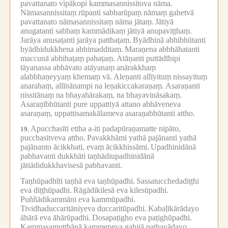
pavattanato vipākopi kammasannissitova nāma.
Nāmasannissitaṃ rūpanti sabbarūpaṃ nāmaṃ gahetvā
pavattanato nāmasannissitaṃ nāma jātaṃ.
Jātiyā
anugatanti sabbaṃ kammādikaṃ jātiyā anupaviṭṭhaṃ.
Jarāya anusaṭanti jarāya patthaṭaṃ.
Byādhinā abhibhūtanti
byādhidukkhena abhimadditaṃ.
Maraṇena abbhāhatanti
maccunā abhihaṭaṃ pahaṭaṃ.
Atāṇanti puttādīhipi
tāyanassa abhāvato atāyanaṃ anārakkhaṃ
alabbhaṇeyyaṃ khemaṃ vā.
Aleṇanti allīyituṃ nissayituṃ
anarahaṃ, allīnānampi na leṇakiccakaraṇaṃ.
Asaraṇanti
nissitānaṃ na bhayahārakaṃ, na bhayavināsakaṃ.
Asaraṇībhūtanti pure uppattiyā attano abhāveneva
asaraṇaṃ, uppattisamakālameva asaraṇabhūtanti attho.
Apucchasīti ettha a-iti padapūraṇamatte nipāto,
19.
pucchasitveva attho.
Pavakkhāmi yathā pajānanti yathā
pajānanto ācikkhati, evaṃ ācikkhissāmi.
Upadhinidānā
pabhavanti dukkhāti taṇhādiupadhinidānā
jātiādidukkhavisesā pabhavanti.
Taṇhūpadhīti taṇhā eva taṇhūpadhi.
Sassatucchedadiṭṭhi
eva diṭṭhūpadhi.
Rāgādikilesā eva kilesūpadhi.
Puññādikammāni eva kammūpadhi.
Tividhaduccaritāniyeva duccaritūpadhi.
Kabaḷīkārādayo
āhārā eva āhārūpadhi.
Dosapaṭigho eva paṭighūpadhi.
Kammasamuṭṭhānā kammeneva gahitā pathavādayo