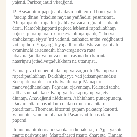
yajanti.
Pariccajantīti vissajjenti.
Āsīsantīti rūpapaṭilābhādayo patthenti.
Thomayantīti
15.
‘‘suciṃ dinna’’ntiādinā nayena yaññādīni pasaṃsanti.
Abhijappantīti rūpādipaṭilābhāya vācaṃ gīranti.
Juhantīti
denti.
Kāmābhijappanti paṭicca lābhanti rūpādilābhaṃ
paṭicca punappunaṃ kāme eva abhijappanti, ‘‘aho vata
amhākampi siyyu’’nti vadanti, taṇhañca tattha vaḍḍhentīti
vuttaṃ hoti.
Yājayogāti yāgādhimuttā.
Bhavarāgarattāti
evamimehi āsīsanādīhi bhavarāgeneva rattā,
bhavarāgarattā vā hutvā etāni āsīsanādīni karontā
nātariṃsu jātiādivaṭṭadukkhaṃ na uttariṃsu.
Yaññaṃ vā thomentīti dānaṃ vā vaṇṇenti.
Phalaṃ vāti
rūpādipaṭilābhaṃ.
Dakkhiṇeyye vāti jātisampannādīsu.
Suciṃ dinnanti suciṃ katvā dinnaṃ.
Manāpanti
manavaḍḍhanakaṃ.
Paṇītanti ojavantaṃ.
Kālenāti tattha
tattha sampattakāle.
Kappiyanti akappiyaṃ vajjetvā
dinnaṃ.
Anavajjanti niddosaṃ.
Abhiṇhanti punappunaṃ.
Dadaṃ cittaṃ pasāditanti dadato muñcanacittaṃ
pasāditanti.
Thomenti kittentīti guṇaṃ pākaṭaṃ karonti.
Vaṇṇentīti vaṇṇaṃ bhaṇanti.
Pasaṃsantīti pasādaṃ
pāpenti.
Ito nidānanti ito manussalokato dinnakāraṇā.
Ajjhāyakāti
mante parivattentā.
Mantadharāti mante dhārentā.
Tiṇṇaṃ