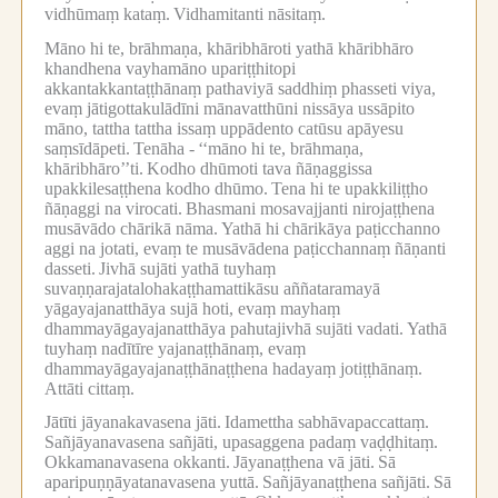
vidhūmaṃ kataṃ.
Vidhamitanti nāsitaṃ.
Māno hi te, brāhmaṇa, khāribhāroti yathā khāribhāro
khandhena vayhamāno upariṭṭhitopi
akkantakkantaṭṭhānaṃ pathaviyā saddhiṃ phasseti viya,
evaṃ jātigottakulādīni mānavatthūni nissāya ussāpito
māno, tattha tattha issaṃ uppādento catūsu apāyesu
saṃsīdāpeti.
Tenāha -
‘‘māno hi te, brāhmaṇa,
khāribhāro’’ti.
Kodho dhūmoti tava ñāṇaggissa
upakkilesaṭṭhena kodho dhūmo.
Tena hi te upakkiliṭṭho
ñāṇaggi na virocati.
Bhasmani mosavajjanti nirojaṭṭhena
musāvādo chārikā nāma.
Yathā hi chārikāya paṭicchanno
aggi na jotati, evaṃ te musāvādena paṭicchannaṃ ñāṇanti
dasseti.
Jivhā sujāti yathā tuyhaṃ
suvaṇṇarajatalohakaṭṭhamattikāsu aññataramayā
yāgayajanatthāya sujā hoti, evaṃ mayhaṃ
dhammayāgayajanatthāya pahutajivhā sujāti vadati.
Yathā
tuyhaṃ nadītīre yajanaṭṭhānaṃ, evaṃ
dhammayāgayajanaṭṭhānaṭṭhena hadayaṃ jotiṭṭhānaṃ.
Attāti cittaṃ.
Jātīti jāyanakavasena jāti.
Idamettha sabhāvapaccattaṃ.
Sañjāyanavasena sañjāti, upasaggena padaṃ vaḍḍhitaṃ.
Okkamanavasena okkanti.
Jāyanaṭṭhena vā jāti.
Sā
aparipuṇṇāyatanavasena yuttā.
Sañjāyanaṭṭhena sañjāti.
Sā