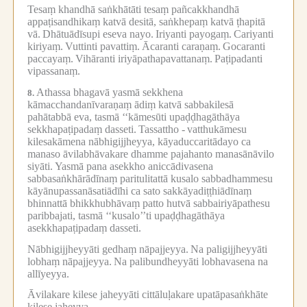
Tesaṃ khandhā saṅkhātāti tesaṃ pañcakkhandhā
appaṭisandhikaṃ katvā desitā, saṅkhepaṃ katvā ṭhapitā
vā.
Dhātuādīsupi eseva nayo.
Iriyanti payogaṃ.
Cariyanti
kiriyaṃ.
Vuttinti pavattiṃ.
Ācaranti caraṇaṃ.
Gocaranti
paccayaṃ.
Vihāranti iriyāpathapavattanaṃ.
Paṭipadanti
vipassanaṃ.
Athassa bhagavā yasmā sekkhena
8.
kāmacchandanīvaraṇaṃ ādiṃ katvā sabbakilesā
pahātabbā eva, tasmā ‘‘kāmesūti upaḍḍhagāthāya
sekkhapaṭipadaṃ dasseti.
Tassattho -
vatthukāmesu
kilesakāmena nābhigijjheyya, kāyaduccaritādayo ca
manaso āvilabhāvakare dhamme pajahanto manasānāvilo
siyāti.
Yasmā pana asekkho aniccādivasena
sabbasaṅkhārādīnaṃ paritulitattā kusalo sabbadhammesu
kāyānupassanāsatiādīhi ca sato sakkāyadiṭṭhiādīnaṃ
bhinnattā bhikkhubhāvaṃ patto hutvā sabbairiyāpathesu
paribbajati, tasmā ‘‘kusalo’’ti upaḍḍhagāthāya
asekkhapaṭipadaṃ dasseti.
Nābhigijjheyyāti gedhaṃ nāpajjeyya.
Na paligijjheyyāti
lobhaṃ nāpajjeyya.
Na palibundheyyāti lobhavasena na
allīyeyya.
Āvilakare kilese jaheyyāti cittāluḷakare upatāpasaṅkhāte
kilese jaheyya.