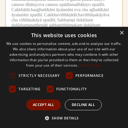
catasso dhātuyova catasso upādinnadhātuyo upadhī.
Cakkhādichaajjhattikāni āyatanāni eva cha ajjhattikāni
āyatanāni upadhī.
Cakkhuviññāṇādichaviññāṇakāyāva
cha viññāṇakāyā upadhī.
Sabbampi dukkhaṃ
dukkhamanaṭṭhenāti sabbatebhūmakaṃ dukkhaṃ
dussahanaṭṭhena upadhi.
×
This website uses cookies
Evaṃ upadhinidānato pabhavantesu dukkhesu -
yo ve
20.
We use cookies to personalise content, ads and to analyse our traffic.
avidvāti gāthā.
Tattha pajānanti saṅkhāre aniccādivasena
We also share information about your use of our site with our
jānanto.
Dukkhassa jātippabhavānupassīti vaṭṭadukkhassa
jātikāraṇaṃ ‘‘upadhī’’ti anupassanto.
Imissā gāthāya
advertising and analytics partners who may combine it with other
niddese vattabbaṃ natthi.
information that you’ve provided to them or that they’ve collected
from your use of their services.
Privacy Policy
Sokapariddavañcāti sokañca paridevañca.
Tathā hi te
21.
vidito esa dhammoti yathā yathā sattā jānanti, tathā tathā
STRICTLY NECESSARY
PERFORMANCE
ñāpanavasena vidito esa tayā dhammoti.
Tattha tarantīti paṭhamamaggena diṭṭhoghaṃ taranti.
TARGETING
FUNCTIONALITY
Uttarantīti dutiyamaggena kāmoghaṃ tanukaraṇavasena
uggantvā taranti.
Patarantīti tameva
niravasesappahānavasena tatiyamaggena visesena taranti.
ACCEPT ALL
DECLINE ALL
Samatikkamantīti bhavoghaavijjoghappahānavasena
catutthamaggena sammā atikkamanti.
Vītivattantīti phalaṃ
SHOW DETAILS
pāpuṇitvā tiṭṭhanti.
Kittayissāmi te dhammanti nibbānadhammaṃ
22.