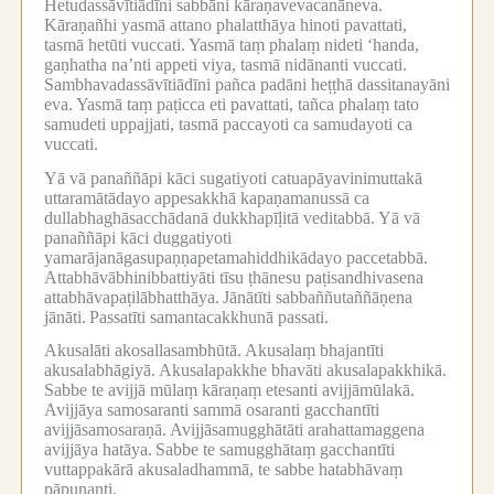
Hetudassāvītiādīni sabbāni kāraṇavevacanāneva.
Kāraṇañhi yasmā attano phalatthāya hinoti pavattati,
tasmā hetūti vuccati.
Yasmā taṃ phalaṃ nideti ‘handa,
gaṇhatha na’nti appeti viya, tasmā nidānanti vuccati.
Sambhavadassāvītiādīni pañca padāni heṭṭhā dassitanayāni
eva.
Yasmā taṃ paṭicca eti pavattati, tañca phalaṃ tato
samudeti uppajjati, tasmā paccayoti ca samudayoti ca
vuccati.
Yā vā panaññāpi kāci sugatiyoti catuapāyavinimuttakā
uttaramātādayo appesakkhā kapaṇamanussā ca
dullabhaghāsacchādanā dukkhapīḷitā veditabbā.
Yā vā
panaññāpi kāci duggatiyoti
yamarājanāgasupaṇṇapetamahiddhikādayo paccetabbā.
Attabhāvābhinibbattiyāti tīsu ṭhānesu paṭisandhivasena
attabhāvapaṭilābhatthāya.
Jānātīti sabbaññutaññāṇena
jānāti.
Passatīti samantacakkhunā passati.
Akusalāti akosallasambhūtā.
Akusalaṃ bhajantīti
akusalabhāgiyā.
Akusalapakkhe bhavāti akusalapakkhikā.
Sabbe te avijjā mūlaṃ kāraṇaṃ etesanti avijjāmūlakā.
Avijjāya samosaranti sammā osaranti gacchantīti
avijjāsamosaraṇā.
Avijjāsamugghātāti arahattamaggena
avijjāya hatāya.
Sabbe te samugghātaṃ gacchantīti
vuttappakārā akusaladhammā, te sabbe hatabhāvaṃ
pāpuṇanti.