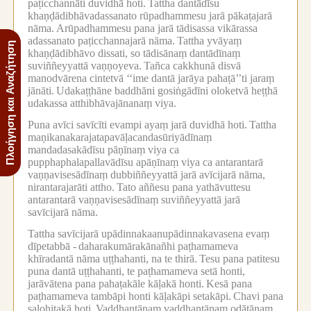
paṭicchannāti duvidhā hoti.
Tattha dantādīsu
khaṇḍādibhāvadassanato rūpadhammesu jarā pākaṭajarā
nāma.
Arūpadhammesu pana jarā tādisassa vikārassa
adassanato paṭicchannajarā nāma.
Tattha yvāyaṃ
Πλοήγηση και Αναζήτηση
khaṇḍādibhāvo dissati, so tādisānaṃ dantādīnaṃ
suviññeyyattā vaṇṇoyeva.
Tañca cakkhunā disvā
manodvārena cintetvā ‘‘ime dantā jarāya pahaṭā’’ti jaraṃ
jānāti.
Udakaṭṭhāne baddhāni gosiṅgādīni oloketvā heṭṭhā
udakassa atthibhāvajānanaṃ viya.
Puna avīci savīcīti evampi ayaṃ jarā duvidhā hoti.
Tattha
maṇikanakarajatapavāḷacandasūriyādīnaṃ
mandadasakādīsu pāṇīnaṃ viya ca
pupphaphalapallavādīsu apāṇīnaṃ viya ca antarantarā
vaṇṇavisesādīnaṃ dubbiññeyyattā jarā avīcijarā nāma,
nirantarajarāti attho.
Tato aññesu pana yathāvuttesu
antarantarā vaṇṇavisesādīnaṃ suviññeyyattā jarā
savīcijarā nāma.
Tattha savīcijarā upādinnakaanupādinnakavasena evaṃ
dīpetabbā -
daharakumārakānañhi paṭhamameva
khīradantā nāma uṭṭhahanti, na te thirā.
Tesu pana patitesu
puna dantā uṭṭhahanti, te paṭhamameva setā honti,
jarāvātena pana pahaṭakāle kāḷakā honti.
Kesā pana
paṭhamameva tambāpi honti kāḷakāpi setakāpi.
Chavi pana
salohitakā hoti.
Vaḍḍhantānaṃ vaḍḍhantānaṃ odātānaṃ