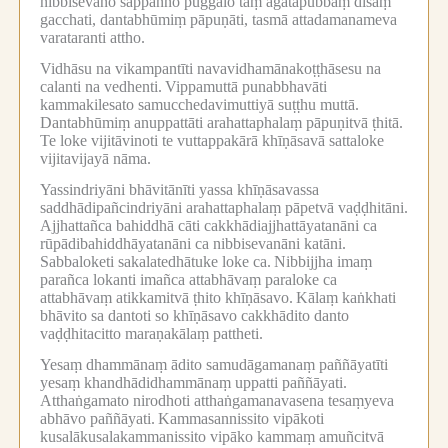
nibbisevano sappañño puggalo taṃ agatapubbaṃ disaṃ
gacchati, dantabhūmiṃ pāpuṇāti, tasmā attadamanameva
varataranti attho.
Vidhāsu na vikampantīti navavidhamānakoṭṭhāsesu na
calanti na vedhenti.
Vippamuttā punabbhavāti
kammakilesato samucchedavimuttiyā suṭṭhu muttā.
Dantabhūmiṃ anuppattāti arahattaphalaṃ pāpuṇitvā ṭhitā.
Te loke vijitāvinoti te vuttappakārā khīṇāsavā sattaloke
vijitavijayā nāma.
Yassindriyāni bhāvitānīti yassa khīṇāsavassa
saddhādipañcindriyāni arahattaphalaṃ pāpetvā vaḍḍhitāni.
Ajjhattañca bahiddhā cāti cakkhādiajjhattāyatanāni ca
rūpādibahiddhāyatanāni ca nibbisevanāni katāni.
Sabbaloketi sakalatedhātuke loke ca.
Nibbijjha imaṃ
parañca lokanti imañca attabhāvaṃ paraloke ca
attabhāvaṃ atikkamitvā ṭhito khīṇāsavo.
Kālaṃ kaṅkhati
bhāvito sa dantoti so khīṇāsavo cakkhādito danto
vaḍḍhitacitto maraṇakālaṃ pattheti.
Yesaṃ dhammānaṃ ādito samudāgamanaṃ paññāyatīti
yesaṃ khandhādidhammānaṃ uppatti paññāyati.
Atthaṅgamato nirodhoti atthaṅgamanavasena tesaṃyeva
abhāvo paññāyati.
Kammasannissito vipākoti
kusalākusalakammanissito vipāko kammaṃ amuñcitvā