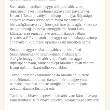
Sace arahato arahattamaggo abhāvito abhavissā,
rūpārūpabhavesu upādinnakappavattaṃ pavatteyya.
Kasmā?
Tassa pavattiyā hetūnaṃ atthitāya.
Rūparāgo
arūparāgo māno uddhaccaṃ avijjā mānānusayo
bhavarāgānusayo avijjānusayoti ime pana aṭṭha kilese so
maggo uppajjamānova samugghāteti.
Idāni kuto
khīṇāsavassa punabbhave upādinnakappavattaṃ
pavattissati?
Evaṃ arahattamaggo upādinnakappavattaṃ
appavattaṃ kurumāno upādinnakaṃ nirodheti nāma.
Sotāpattimaggo cettha apāyabhavaṃ nirodheti.
Sakadāgāmimaggo sugatikāmabhavekadesaṃ.
Anāgāmimaggo kāmabhavaṃ.
Arahattamaggo
rūpārūpabhavaṃ, sabbabhavepi nirodheti evāti vadanti.
Evaṃ upādinnakanirodho veditabbo.
Tattha ‘‘abhisaṅkhāraviññāṇassa nirodhenā’’ti etena
anupādinnakanirodhaṃ dasseti.
‘‘Ye uppajjeyyuṃ
nāmañca rūpañca, etthete nirujjhantī’’ti iminā pana
upādinnakanirodhaṃ dasseti.
Tattha satta bhave ṭhapetvāti kāmabhavato kāmabhavaṃ
saṃsarantassa satta bhave vajjetvā.
Anamatagge saṃsāreti
-