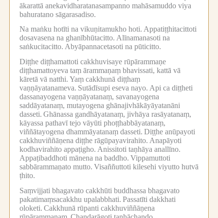
ākarattā anekavidharatanasampanno mahāsamuddo viya
bahuratano sāgarasadiso.
Na maṅku hotīti na vikuṇitamukho hoti.
Appatiṭṭhitacittoti
dosavasena na ghanībhūtacitto.
Alīnamanasoti na
saṅkucitacitto.
Abyāpannacetasoti na pūticitto.
Diṭṭhe diṭṭhamattoti cakkhuvisaye rūpārammaṇe
diṭṭhamattoyeva taṃ ārammaṇaṃ bhavissati, kattā vā
kāretā vā natthi.
Yaṃ cakkhunā diṭṭhaṃ
vaṇṇāyatanameva.
Sutādīsupi eseva nayo.
Api ca diṭṭheti
dassanayogena vaṇṇāyatanaṃ, savanayogena
saddāyatanaṃ, mutayogena ghānajivhākāyāyatanāni
dasseti.
Ghānassa gandhāyatanaṃ, jivhāya rasāyatanaṃ,
kāyassa pathavī tejo vāyūti phoṭṭhabbāyatanaṃ,
viññātayogena dhammāyatanaṃ dasseti.
Diṭṭhe anūpayoti
cakkhuviññāṇena diṭṭhe rāgūpayavirahito.
Anapāyoti
kodhavirahito appaṭigho.
Anissitoti taṇhāya anallīno.
Appaṭibaddhoti mānena na baddho.
Vippamuttoti
sabbārammaṇato mutto.
Visaññuttoti kilesehi viyutto hutvā
ṭhito.
Saṃvijjati bhagavato cakkhūti buddhassa bhagavato
pakatimaṃsacakkhu upalabbhati.
Passatīti dakkhati
oloketi.
Cakkhunā rūpanti cakkhuviññāṇena
rūpārammaṇaṃ.
Chandarāgoti taṇhāchando.