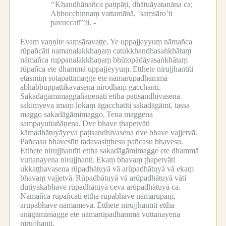
‘‘Khandhānañca paṭipāṭi, dhātuāyatanāna ca;
Abbocchinnaṃ vattamānā, ‘saṃsāro’ti
pavuccatī’’ti. -
Evaṃ vaṇṇite saṃsāravaṭṭe.
Ye uppajjeyyuṃ nāmañca
rūpañcāti namanalakkhaṇaṃ catukkhandhasaṅkhātaṃ
nāmañca ruppanalakkhaṇaṃ bhūtopādāyasaṅkhātaṃ
rūpañca ete dhammā uppajjeyyuṃ.
Etthete nirujjhantīti
etasmiṃ sotāpattimagge ete nāmarūpadhammā
abhabbuppattikavasena nirodhaṃ gacchanti.
Sakadāgāmimaggañāṇenāti ettha paṭisandhivasena
sakiṃyeva imaṃ lokaṃ āgacchatīti sakadāgāmī, tassa
maggo sakadāgāmimaggo.
Tena maggena
sampayuttañāṇena.
Dve bhave ṭhapetvāti
kāmadhātuyāyeva paṭisandhivasena dve bhave vajjetvā.
Pañcasu bhavesūti tadavasiṭṭhesu pañcasu bhavesu.
Etthete nirujjhantīti ettha sakadāgāmimagge ete dhammā
vuttanayena nirujjhanti.
Ekaṃ bhavaṃ ṭhapetvāti
ukkaṭṭhavasena rūpadhātuyā vā arūpadhātuyā vā ekaṃ
bhavaṃ vajjetvā.
Rūpadhātuyā vā arūpadhātuyā vāti
dutiyakabhave rūpadhātuyā ceva arūpadhātuyā ca.
Nāmañca rūpañcāti ettha rūpabhave nāmarūpaṃ,
arūpabhave nāmameva.
Etthete nirujjhantīti ettha
anāgāmimagge ete nāmarūpadhammā vuttanayena
nirujjhanti.