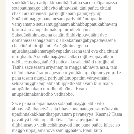
saṅkhārā tayo arūpakkhandhā.
Tattha sace sotāpannassa
sotāpattimaggo abhāvito abhavissā, tāni pañca cittāni
chasu ārammaṇesu pariyuṭṭhānaṃ pāpuṇeyyuṃ.
Sotāpattimaggo pana nesaṃ pariyuṭṭhānuppattiṃ
vārayamāno setusamugghātaṃ abhabbuppattikabhāvaṃ
kurumāno anupādinnakaṃ nirodheti nāma.
Sakadāgāmimaggena cattāri diṭṭhivippayuttāni dve
domanassasahagatānīti oḷārikakāmarāgabyāpādavasena
cha cittāni nirujjhanti.
Anāgāmimaggena
aṇusahagatakāmarāgabyāpādavasena tāni eva cha cittāni
nirujjhanti.
Arahattamaggena cattāri diṭṭhivippayuttāni
uddhaccasahagatañcāti pañca akusalacittāni nirujjhanti.
Tattha sace tesaṃ ariyānaṃ te maggā abhāvitā assu, tāni
cittāni chasu ārammaṇesu pariyuṭṭhānaṃ pāpuṇeyyuṃ.
Te
pana tesaṃ maggā pariyuṭṭhānuppattiṃ vārayamānā
setusamugghātaṃ abhabbuppattikabhāvaṃ kurumānā
anupādinnakaṃ nirodhenti nāma.
Evaṃ
anupādinnakanirodho veditabbo.
Sace pana sotāpannassa sotāpattimaggo abhāvito
abhavissā, ṭhapetvā satta bhave anamatagge saṃsāravaṭṭe
upādinnakakkhandhappavattaṃ pavatteyya.
Kasmā?
Tassa
pavattiyā hetūnaṃ atthitāya.
Tīṇi saṃyojanāni
diṭṭhānusayo vicikicchānusayoti ime pana pañca kilese so
maggo uppajjamānova samugghāteti.
Idāni kuto