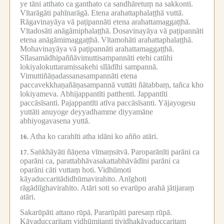
ye tāni atthato ca ganthato ca sandhāretuṃ na sakkonti.
Vītarāgāti pahīnarāgā.
Etena arahattaphalaṭṭhā vuttā.
Rāgavinayāya vā paṭipannāti etena arahattamaggaṭṭhā.
Vītadosāti anāgāmiphalaṭṭhā.
Dosavinayāya vā paṭipannāti
etena anāgāmimaggaṭṭhā.
Vītamohāti arahattaphalaṭṭhā.
Mohavinayāya vā paṭipannāti arahattamaggaṭṭhā.
Sīlasamādhipaññāvimuttisampannāti etehi catūhi
lokiyalokuttaramissakehi sīlādīhi sampannā.
Vimuttiñāṇadassanasampannāti etena
paccavekkhaṇañāṇasampannā vuttāti ñātabbaṃ, tañca kho
lokiyameva.
Abhijappantīti patthenti.
Jappantīti
paccāsīsanti.
Pajappantīti atīva paccāsīsanti.
Yājayogesu
yuttāti anuyoge deyyadhamme diyyamāne
abhiyogavasena yuttā.
Atha ko carahīti atha idāni ko añño atāri.
16.
Saṅkhāyāti ñāṇena vīmaṃsitvā.
Paroparānīti parāni ca
17.
oparāni ca, parattabhāvasakattabhāvādīni parāni ca
oparāni cāti vuttaṃ hoti.
Vidhūmoti
kāyaduccaritādidhūmavirahito.
Anīghoti
rāgādiīghavirahito.
Atāri soti so evarūpo arahā jātijaraṃ
atāri.
Sakarūpāti attano rūpā.
Pararūpāti paresaṃ rūpā.
Kāyaduccaritaṃ vidhūmitanti tividhakāyaduccaritaṃ