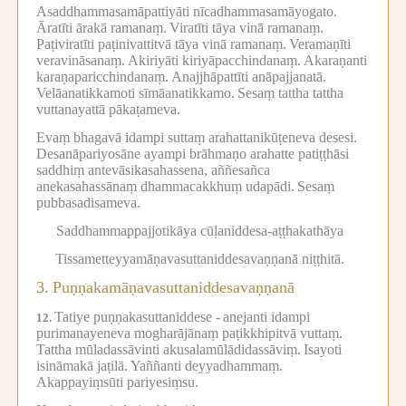
Asaddhammasamāpattiyāti nīcadhammasamāyogato.
Āratīti ārakā ramanaṃ.
Viratīti tāya vinā ramanaṃ.
Paṭiviratīti paṭinivattitvā tāya vinā ramanaṃ.
Veramaṇīti
veravināsanaṃ.
Akiriyāti kiriyāpacchindanaṃ.
Akaraṇanti
karaṇaparicchindanaṃ.
Anajjhāpattīti anāpajjanatā.
Velāanatikkamoti sīmāanatikkamo.
Sesaṃ tattha tattha
vuttanayattā pākaṭameva.
Evaṃ bhagavā idampi suttaṃ arahattanikūṭeneva desesi.
Desanāpariyosāne ayampi brāhmaṇo arahatte patiṭṭhāsi
saddhiṃ antevāsikasahassena, aññesañca
anekasahassānaṃ dhammacakkhuṃ udapādi.
Sesaṃ
pubbasadisameva.
Saddhammappajjotikāya cūḷaniddesa-aṭṭhakathāya
Tissametteyyamāṇavasuttaniddesavaṇṇanā niṭṭhitā.
3.
Puṇṇakamāṇavasuttaniddesavaṇṇanā
Tatiye puṇṇakasuttaniddese -
anejanti idampi
12.
purimanayeneva mogharājānaṃ paṭikkhipitvā vuttaṃ.
Tattha mūladassāvinti akusalamūlādidassāviṃ.
Isayoti
isināmakā jaṭilā.
Yaññanti deyyadhammaṃ.
Akappayiṃsūti pariyesiṃsu.