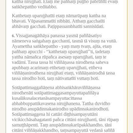
kattha nirujjhati.
Etaṃ me pañhaṃ puṭṭho pabrūhīti evaṃ
saṅkhepattho veditabbo.
Katthetaṃ uparujjhatīti etaṃ nāmarūpaṃ kattha na
bhavati.
Vūpasammatīti nibbāti.
Atthaṃ gacchatīti
abhāvaṃ gacchati.
Paṭippassambhatīti sannisīdati.
Vissajjanagāthāya panassa yasmā paññāsatiyo
6.
nāmeneva saṅgahaṃ gacchanti, tasmā tā visuṃ na vuttā.
Ayamettha saṅkhepattho -
yaṃ maṃ tvaṃ, ajita, etaṃ
pañhaṃ apucchi -
‘‘katthetaṃ uparujjhatī’’ti, tadetaṃ
yattha nāmañca rūpañca asesaṃ uparujjhati, taṃ te
vadāmi.
Tassa tassa hi viññāṇassa nirodhena saheva
apubbaṃ acarimaṃ etthetaṃ uparujjhati, ettheva
viññāṇanirodhena nirujjhati etaṃ, viññāṇanirodhā tassa
tassa nirodho hoti, taṃ nātivattatīti vuttaṃ hoti.
Sotāpattimaggañāṇena abhisaṅkhāraviññāṇassa
nirodhenāti sotāpattimaggasampayuttapaññāya
kusalākusalacetanāsampayuttacittassa
abhabbuppattikavasena nirujjhanena.
Tattha duvidho
nirodho anupādinnakanirodho upādinnakanirodhoti.
Sotāpattimaggena hi cattāri diṭṭhisampayuttāni
vicikicchāsahagatanti pañca cittāni nirujjhanti, tāni rūpaṃ
samuṭṭhāpenti.
Taṃ anupādinnakarūpakkhandho, tāni
cittāni viññāṇakkhandho, taṃsampayuttā vedanā saññā