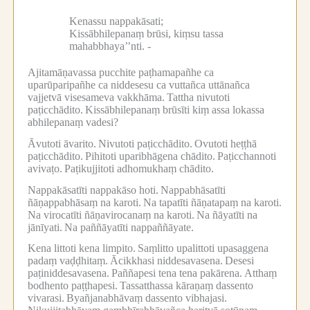
Kenassu nappakāsati;
Kissābhilepanaṃ brūsi, kiṃsu tassa
mahabbhaya’’nti. -
Ajitamāṇavassa pucchite paṭhamapañhe ca
uparūparipañhe ca niddesesu ca vuttañca uttānañca
vajjetvā visesameva vakkhāma.
Tattha nivutoti
paṭicchādito.
Kissābhilepanaṃ brūsīti kiṃ assa lokassa
abhilepanaṃ vadesi?
Āvutoti āvarito.
Nivutoti paṭicchādito.
Ovutoti heṭṭhā
paṭicchādito.
Pihitoti uparibhāgena chādito.
Paṭicchannoti
avivaṭo.
Paṭikujjitoti adhomukhaṃ chādito.
Nappakāsatīti nappakāso hoti.
Nappabhāsatīti
ñāṇappabhāsaṃ na karoti.
Na tapatīti ñāṇatapaṃ na karoti.
Na virocatīti ñāṇavirocanaṃ na karoti.
Na ñāyatīti na
jānīyati.
Na paññāyatīti nappaññāyate.
Kena littoti kena limpito.
Saṃlitto upalittoti upasaggena
padaṃ vaḍḍhitaṃ.
Ācikkhasi niddesavasena.
Desesi
paṭiniddesavasena.
Paññapesi tena tena pakārena.
Atthaṃ
bodhento paṭṭhapesi.
Tassatthassa kāraṇaṃ dassento
vivarasi.
Byañjanabhāvaṃ dassento vibhajasi.