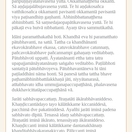
paripuṇṇāyatanavasena yuttā.
Okkamanaṭṭhena okkanti.
Sā aṇḍajajalābujavasena yuttā.
Te hi aṇḍakosañca
vatthikosañca okkamanti pavisanti okkamantā pavisantā
viya paṭisandhiṃ gaṇhanti.
Abhinibbattanaṭṭhena
abhinibbatti.
Sā saṃsedajaopapātikavasena yuttā.
Te hi
pākaṭā eva hutvā nibbattanti.
Ayaṃ tāva sammutikathā.
Idāni paramatthakathā hoti.
Khandhā eva hi paramatthato
pātubhavanti, na sattā.
Tattha ca khandhānanti
ekavokārabhave ekassa, catuvokārabhave catunnaṃ,
pañcavokārabhave pañcannampi gahaṇaṃ veditabbaṃ.
Pātubhāvoti uppatti.
Āyatanānanti ettha tatra tatra
upapajjamānāyatanānaṃ saṅgaho veditabbo.
Paṭilābhoti
santatiyā pātubhāvoyeva.
Pātubhavantāneva hi tāni
paṭiladdhāni nāma honti.
Sā panesā tattha tattha bhave
paṭhamābhinibbattilakkhaṇā jāti, niyyātanarasā,
atītabhavato idha ummujjanapaccupaṭṭhānā, phalavasena
dukkhavicittatāpaccupaṭṭhānā vā.
Jarāti sabhāvapaccattaṃ.
Jīraṇatāti ākārabhāvaniddeso.
Khaṇḍiccantiādayo tayo kālātikkame kiccaniddesā,
pacchimā dve pakatiniddesā.
Ayañhi jarāti iminā padena
sabhāvato dīpitā.
Tenassā idaṃ sabhāvapaccattaṃ.
Jīraṇatāti iminā ākārato, tenassāyaṃ ākāraniddeso.
Khaṇḍiccanti iminā kālātikkame dantanakhānaṃ
khaṇḍitabhāvakaraṇakiccato.
Pāliccanti iminā