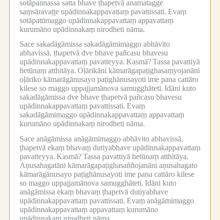
sotāpannassa satta bhave ṭhapetvā anamatagge
saṃsāravaṭṭe upādinnakappavattaṃ pavattissati.
Evaṃ
sotāpattimaggo upādinnakappavattaṃ appavattaṃ
kurumāno upādinnakaṃ nirodheti nāma.
Sace sakadāgāmissa sakadāgāmimaggo abhāvito
abhavissā, ṭhapetvā dve bhave pañcasu bhavesu
upādinnakappavattaṃ pavatteyya.
Kasmā?
Tassa pavattiyā
hetūnaṃ atthitāya.
Oḷārikāni kāmarāgapaṭighasaṃyojanāni
oḷāriko kāmarāgānusayo paṭighānusayoti ime pana cattāro
kilese so maggo uppajjamānova samugghāteti.
Idāni kuto
sakadāgāmissa dve bhave ṭhapetvā pañcasu bhavesu
upādinnakappavattaṃ pavattissati.
Evaṃ
sakadāgāmimaggo upādinnakappavattaṃ appavattaṃ
kurumāno upādinnakaṃ nirodheti nāma.
Sace anāgāmissa anāgāmimaggo abhāvito abhavissā,
ṭhapetvā ekaṃ bhavaṃ dutiyabhave upādinnakappavattaṃ
pavatteyya.
Kasmā?
Tassa pavattiyā hetūnaṃ atthitāya.
Aṇusahagatāni kāmarāgapaṭighasaññojanāni aṇusahagato
kāmarāgānusayo paṭighānusayoti ime pana cattāro kilese
so maggo uppajjamānova samugghāteti.
Idāni kuto
anāgāmissa ekaṃ bhavaṃ ṭhapetvā dutiyabhave
upādinnakappavattaṃ pavattissati.
Evaṃ anāgāmimaggo
upādinnakappavattaṃ appavattaṃ kurumāno
upādinnakaṃ nirodheti nāma.