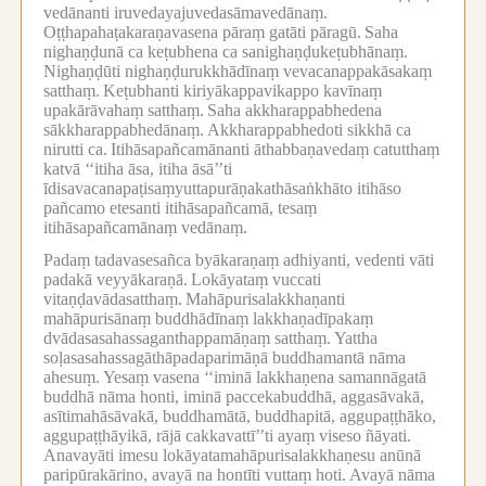
vedānanti iruvedayajuvedasāmavedānaṃ.
Oṭṭhapahaṭakaraṇavasena pāraṃ gatāti pāragū.
Saha
nighaṇḍunā ca keṭubhena ca sanighaṇḍukeṭubhānaṃ.
Nighaṇḍūti nighaṇḍurukkhādīnaṃ vevacanappakāsakaṃ
satthaṃ.
Keṭubhanti kiriyākappavikappo kavīnaṃ
upakārāvahaṃ satthaṃ.
Saha akkharappabhedena
sākkharappabhedānaṃ.
Akkharappabhedoti sikkhā ca
nirutti ca.
Itihāsapañcamānanti āthabbaṇavedaṃ catutthaṃ
katvā ‘‘itiha āsa, itiha āsā’’ti
īdisavacanapaṭisaṃyuttapurāṇakathāsaṅkhāto itihāso
pañcamo etesanti itihāsapañcamā, tesaṃ
itihāsapañcamānaṃ vedānaṃ.
Padaṃ tadavasesañca byākaraṇaṃ adhiyanti, vedenti vāti
padakā veyyākaraṇā.
Lokāyataṃ vuccati
vitaṇḍavādasatthaṃ.
Mahāpurisalakkhaṇanti
mahāpurisānaṃ buddhādīnaṃ lakkhaṇadīpakaṃ
dvādasasahassaganthappamāṇaṃ satthaṃ.
Yattha
soḷasasahassagāthāpadaparimāṇā buddhamantā nāma
ahesuṃ.
Yesaṃ vasena ‘‘iminā lakkhaṇena samannāgatā
buddhā nāma honti, iminā paccekabuddhā, aggasāvakā,
asītimahāsāvakā, buddhamātā, buddhapitā, aggupaṭṭhāko,
aggupaṭṭhāyikā, rājā cakkavattī’’ti ayaṃ viseso ñāyati.
Anavayāti imesu lokāyatamahāpurisalakkhaṇesu anūnā
paripūrakārino, avayā na hontīti vuttaṃ hoti.
Avayā nāma