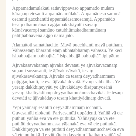
Appamādamūlakāti satiavippavāso appamādo mūlaṃ
kāraṇaṃ etesanti appamādamūlakā.
Appamādesu sammā
osaranti gacchantīti appamādasamosaraṇā.
Appamādo
tesaṃ dhammānaṃ aggamakkhāyatīti sayaṃ
kāmāvacaropi samāno catubhūmakadhammānaṃ
patiṭṭhābhāvena aggo nāma jāto.
Alamattoti samatthacitto.
Mayā pucchitanti mayā puṭṭhaṃ.
Vahassetaṃ bhāranti etaṃ ābhatabhāraṃ vahassu.
Ye keci
isipabbajjaṃ pabbajitā.
‘‘Isipabbajjā pabbajitā’’tipi pāṭho.
Ājīvakasāvakānaṃ ājīvakā devatāti ye ājīvakavacanaṃ
suṇanti sussusanti, te ājīvakasāvakā, tesaṃ
ājīvakasāvakānaṃ.
Ājīvakā ca tesaṃ deyyadhammaṃ
paṭiggaṇhanti, te eva ājīvakā devatā.
Evaṃ sabbattha.
Ye
yesaṃ dakkhiṇeyyāti ye ājīvakādayo disāpariyosānā
yesaṃ khattiyādīnaṃ deyyadhammānucchavikā.
Te tesaṃ
devatāti te ājīvakādayo tesaṃ khattiyādīnaṃ devatā.
Yepi yaññaṃ esantīti deyyadhammaṃ icchanti.
Gavesantīti olokenti.
Pariyesantīti uppādenti.
Yaññā vā ete
puthūti yaññā eva vā ete puthukā.
Yaññayājakā vā ete
puthūti deyyadhammassa yājanakā eva vā ete puthukā.
Dakkhiṇeyyā vā ete puthūti deyyadhammānucchavikā eva
vā ete puthukā.
Te vitthārato dassetuṃ ‘‘kathaṃ yaññā vā