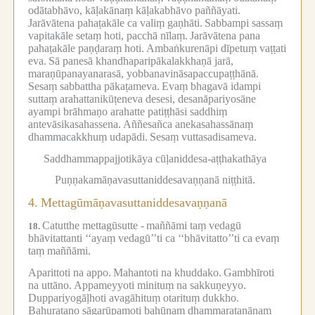
odātabhāvo, kāḷakānaṃ kāḷakabhāvo paññāyati.
Jarāvātena pahaṭakāle ca valiṃ gaṇhāti.
Sabbampi sassaṃ
vapitakāle setaṃ hoti, pacchā nīlaṃ.
Jarāvātena pana
pahaṭakāle paṇḍaraṃ hoti.
Ambaṅkurenāpi dīpetuṃ vaṭṭati
eva.
Sā panesā khandhaparipākalakkhaṇā jarā,
maraṇūpanayanarasā, yobbanavināsapaccupaṭṭhānā.
Sesaṃ sabbattha pākaṭameva.
Evaṃ bhagavā idampi
suttaṃ arahattanikūṭeneva desesi, desanāpariyosāne
ayampi brāhmaṇo arahatte patiṭṭhāsi saddhiṃ
antevāsikasahassena.
Aññesañca anekasahassānaṃ
dhammacakkhuṃ udapādi.
Sesaṃ vuttasadisameva.
Saddhammappajjotikāya cūḷaniddesa-aṭṭhakathāya
Puṇṇakamāṇavasuttaniddesavaṇṇanā niṭṭhitā.
4.
Mettagūmāṇavasuttaniddesavaṇṇanā
Catutthe mettagūsutte -
maññāmi taṃ vedagū
18.
bhāvitattanti ‘‘ayaṃ vedagū’’ti ca ‘‘bhāvitatto’’ti ca evaṃ
taṃ maññāmi.
Aparittoti na appo.
Mahantoti na khuddako.
Gambhīroti
na uttāno.
Appameyyoti minituṃ na sakkuṇeyyo.
Duppariyogāḷhoti avagāhituṃ otarituṃ dukkho.
Bahuratano sāgarūpamoti bahūnaṃ dhammaratanānaṃ