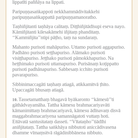
lippatīti paññāya na lippati.
Paripuṇṇasaṅkappoti nekkhammādivitakkehi
paripuṇṇasaṅkappattā paripuṇṇamanoratho.
Taṇhiñjitanti taṇhāya calitaṃ.
Diṭṭhiñjitādīsupi eseva nayo.
Kāmiñjitanti kilesakāmehi iñjitaṃ phanditaṃ.
‘‘Kammiñjita’’ntipi pāṭho, taṃ na sundaraṃ.
Mahanto purisoti mahāpuriso.
Uttamo purisoti aggapuriso.
Padhāno purisoti seṭṭhapuriso.
Alāmako purisoti
visiṭṭhapuriso.
Jeṭṭhako purisoti pāmokkhapuriso.
Na
heṭṭhimako purisoti uttamapuriso.
Purisānaṃ koṭippatto
purisoti padhānapuriso.
Sabbesaṃ icchito purisoti
pavarapuriso.
Sibbinimaccagāti taṇhaṃ atiagā, atikkamitvā ṭhito.
Upaccagāti bhusaṃ atiagā.
Tassetamatthaṃ bhagavā byākaronto ‘‘kāmesū’’ti
10.
gāthādvayamāha.
Tattha kāmesu brahmacariyavāti
kāmanimittaṃ brahmacariyavā, kāmesu ādīnavaṃ disvā
maggabrahmacariyena samannāgatoti vuttaṃ hoti.
Ettāvatā santusitataṃ dasseti.
‘‘Vītataṇho’’tiādīhi
aniñjitataṃ.
Tattha saṅkhāya nibbutoti aniccādivasena
dhamme vīmaṃsitvā rāgādinibbānena nibbuto.