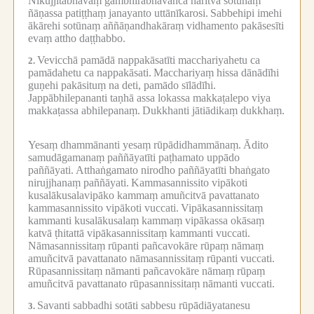
Nikujjitabhāvaṃ gambhīrabhāvañca haritvā sotūnaṃ
ñāṇassa patiṭṭhaṃ janayanto uttānīkarosi.
Sabbehipi imehi
ākārehi sotūnaṃ aññāṇandhakāraṃ vidhamento pakāsesīti
evaṃ attho daṭṭhabbo.
Vevicchā pamādā nappakāsatīti macchariyahetu ca
2.
pamādahetu ca nappakāsati.
Macchariyaṃ hissa dānādīhi
guṇehi pakāsituṃ na deti, pamādo sīlādīhi.
Jappābhilepananti taṇhā assa lokassa makkaṭalepo viya
makkaṭassa abhilepanaṃ.
Dukkhanti jātiādikaṃ dukkhaṃ.
Yesaṃ dhammānanti yesaṃ rūpādidhammānaṃ.
Ādito
samudāgamanaṃ paññāyatīti paṭhamato uppādo
paññāyati.
Atthaṅgamato nirodho paññāyatīti bhaṅgato
nirujjhanaṃ paññāyati.
Kammasannissito vipākoti
kusalākusalavipāko kammaṃ amuñcitvā pavattanato
kammasannissito vipākoti vuccati.
Vipākasannissitaṃ
kammanti kusalākusalaṃ kammaṃ vipākassa okāsaṃ
katvā ṭhitattā vipākasannissitaṃ kammanti vuccati.
Nāmasannissitaṃ rūpanti pañcavokāre rūpaṃ nāmaṃ
amuñcitvā pavattanato nāmasannissitaṃ rūpanti vuccati.
Rūpasannissitaṃ nāmanti pañcavokāre nāmaṃ rūpaṃ
amuñcitvā pavattanato rūpasannissitaṃ nāmanti vuccati.
Savanti sabbadhi sotāti sabbesu rūpādiāyatanesu
3.