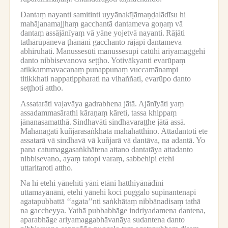
Dantaṃ nayanti samitinti uyyānakīḷāmaṇḍalādīsu hi
mahājanamajjhaṃ gacchantā dantameva goṇaṃ vā
dantaṃ assājānīyaṃ vā yāne yojetvā nayanti.
Rājāti
tathārūpāneva ṭhānāni gacchanto rājāpi dantameva
abhiruhati.
Manussesūti manussesupi catūhi ariyamaggehi
danto nibbisevanova seṭṭho.
Yotivākyanti evarūpaṃ
atikkammavacanaṃ punappunaṃ vuccamānampi
titikkhati nappatippharati na vihaññati, evarūpo danto
seṭṭhoti attho.
Assatarāti vaḷavāya gadrabhena jātā.
Ājānīyāti yaṃ
assadammasārathi kāraṇaṃ kāreti, tassa khippaṃ
jānanasamatthā.
Sindhavāti sindhavaraṭṭhe jātā assā.
Mahānāgāti kuñjarasaṅkhātā mahāhatthino.
Attadantoti ete
assatarā vā sindhavā vā kuñjarā vā dantāva, na adantā.
Yo
pana catumaggasaṅkhātena attano dantatāya attadanto
nibbisevano, ayaṃ tatopi varaṃ, sabbehipi etehi
uttaritaroti attho.
Na hi etehi yānehīti yāni etāni hatthiyānādīni
uttamayānāni, etehi yānehi koci puggalo supinantenapi
agatapubbattā ‘‘agata’’nti saṅkhātaṃ nibbānadisaṃ tathā
na gaccheyya.
Yathā pubbabhāge indriyadamena dantena,
aparabhāge ariyamaggabhāvanāya sudantena danto