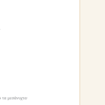
·
ρό τα μεσάνυχτα·