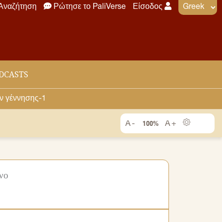
Αναζήτηση
Ρώτησε το PaliVerse
Είσοδος
DCASTS
ών γέννησης-1
100%
νο