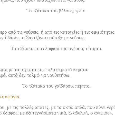
Το τζάτακα του βέλους, τρίτο.
ρο από τις γεύσεις, ή από τις κατοικίες ή τις οικειότητες
νό δάσος, ο Σαντζάγια υπέταξε με γεύσεις.
Το τζάτακα του ελαφιού του ανέμου, τέταρτο.
άφι με τα στριφτά και πολύ στριφτά κέρατα·
ιρό, αυτό δεν τολμώ να νουθετήσω.
Το τζάτακα του γαϊδάρου, πέμπτο.
καταφύγια
νου, με τις πολλές απάτες, με τα οκτώ οπλά, που πίνει νε
 έδαφος, με έξι τεχνάσματα νικά, ω αδελφή, ο ανιψιός».