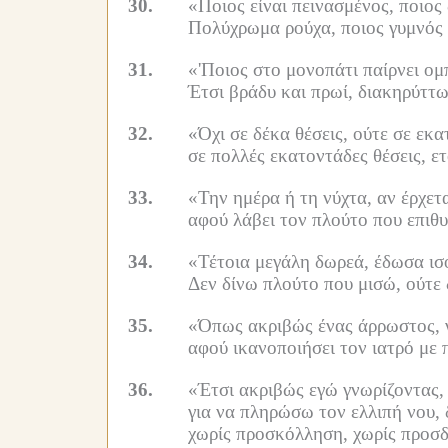
30.
«Ποιος είναι πεινασμένος, ποιος 
Πολύχρωμα ρούχα, ποιος γυμνός 
31.
«'Ποιος στο μονοπάτι παίρνει ομ
Έτσι βράδυ και πρωί, διακηρύττω 
32.
«Όχι σε δέκα θέσεις, ούτε σε εκα
σε πολλές εκατοντάδες θέσεις, ε
33.
«Την ημέρα ή τη νύχτα, αν έρχετα
αφού λάβει τον πλούτο που επιθυμ
34.
«Τέτοια μεγάλη δωρεά, έδωσα ισ
Δεν δίνω πλούτο που μισώ, ούτε 
35.
«Όπως ακριβώς ένας άρρωστος, γ
αφού ικανοποιήσει τον ιατρό με 
36.
«Έτσι ακριβώς εγώ γνωρίζοντας
για να πληρώσω τον ελλιπή νου, 
χωρίς προσκόλληση, χωρίς προσδο