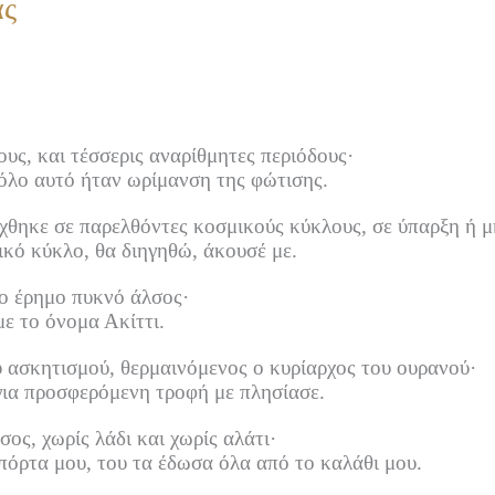
άς
υς, και τέσσερις αναρίθμητες περιόδους·
 όλο αυτό ήταν ωρίμανση της φώτισης.
χθηκε σε παρελθόντες κοσμικούς κύκλους, σε ύπαρξη ή μ
ικό κύκλο, θα διηγηθώ, άκουσέ με.
ο έρημο πυκνό άλσος·
ε το όνομα Ακίττι.
υ ασκητισμού, θερμαινόμενος ο κυρίαρχος του ουρανού·
ια προσφερόμενη τροφή με πλησίασε.
ος, χωρίς λάδι και χωρίς αλάτι·
πόρτα μου, του τα έδωσα όλα από το καλάθι μου.