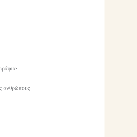
ωράφια·
υς ανθρώπους·