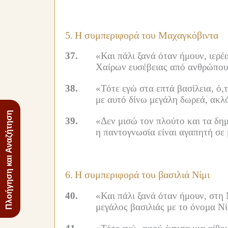
5.
Η συμπεριφορά του Μαχαγκόβιντα
37.
«Και πάλι ξανά όταν ήμουν, ιερέ
Χαίρων ευσέβειας από ανθρώπους
38.
«Τότε εγώ στα επτά βασίλεια, ό,τ
με αυτό δίνω μεγάλη δωρεά, ακλ
Πλοήγηση και Αναζήτηση
39.
«Δεν μισώ τον πλούτο και τα δημ
η παντογνωσία είναι αγαπητή σε μ
6.
Η συμπεριφορά του βασιλιά Νίμι
40.
«Και πάλι ξανά όταν ήμουν, στη 
μεγάλος βασιλιάς με το όνομα Νί