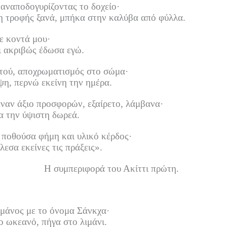
αναποδογυρίζοντας το δοχείο·
η τροφής ξανά, μπήκα στην καλύβα από φύλλα.
θε κοντά μου·
ι ακριβώς έδωσα εγώ.
αυτού, αποχρωματισμός στο σώμα·
ρψη, περνώ εκείνη την ημέρα.
έναν άξιο προσφορών, εξαίρετο, λάμβανα·
α την ύψιστη δωρεά.
 ποθούσα φήμη και υλικό κέρδος·
εσα εκείνες τις πράξεις».
Η συμπεριφορά του Ακίττι πρώτη.
χμάνος με το όνομα Σάνκχα·
ο ωκεανό, πήγα στο λιμάνι.