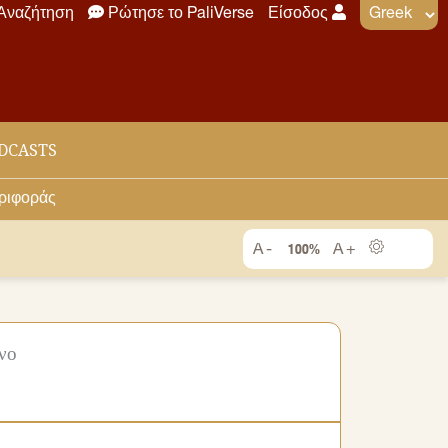
Αναζήτηση
Ρώτησε το PaliVerse
Είσοδος
DCASTS
εριφοράς
100%
νο