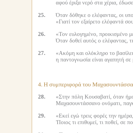
αφού έριξα νερό στα χέρια, έδωσ
25.
Όταν δόθηκε ο ελέφαντας, οι υπο
«Γιατί τον εξαίρετο ελέφαντά σου
26.
«Τον ευλογημένο, προικισμένο με
Όταν δοθεί αυτός ο ελέφαντας, τι
27.
«Ακόμη και ολόκληρο το βασίλειό
η παντογνωσία είναι αγαπητή σε 
4.
Η συμπεριφορά του Μαχασουντάσσα
28.
«Στην πόλη Κουσαβατί, όταν ήμο
Μαχασουντάσσανο ονόματι, παγκ
29.
«Εκεί εγώ τρεις φορές την ημέρα,
'Ποιος τι επιθυμεί, τι ποθεί, σε π