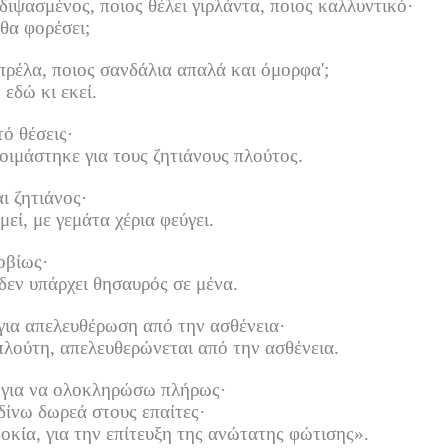
διψασμένος, ποιος θέλει γιρλάντα, ποιος καλλυντικό·
θα φορέσει;
πρέλα, ποιος σανδάλια απαλά και όμορφα';
εδώ κι εκεί.
τό θέσεις·
τοιμάστηκε για τους ζητιάνους πλούτος.
ι ζητιάνος·
εί, με γεμάτα χέρια φεύγει.
οβίως·
δεν υπάρχει θησαυρός σε μένα.
ια απελευθέρωση από την ασθένεια·
πλούτη, απελευθερώνεται από την ασθένεια.
, για να ολοκληρώσω πλήρως·
δίνω δωρεά στους επαίτες·
κία, για την επίτευξη της ανώτατης φώτισης».