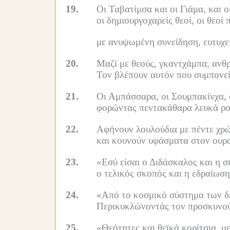
19.
Οι Ταβατίμσα και οι Γιάμα, και ο
οι δημιουργοχαρείς θεοί, οι θεο
με ανυψωμένη συνείδηση, ευτυχε
20.
Μαζί με θεούς, γκαντχάμπα, ανθ
Τον βλέπουν αυτόν που συμπονεί
21.
Οι Αμπάσσαρα, οι Σουμπακίνχα, 
φορώντας πεντακάθαρα λευκά ρού
22.
Αφήνουν λουλούδια με πέντε χρ
και κουνούν υφάσματα στον ουραν
23.
«Εσύ είσαι ο Διδάσκαλος και η σ
ο τελικός σκοπός και η εδραίωση
24.
«Από το κοσμικό σύστημα των δέ
Περικυκλώνοντάς τον προσκυνούν
25.
«Θεότητες και θεϊκά κορίτσια, μ