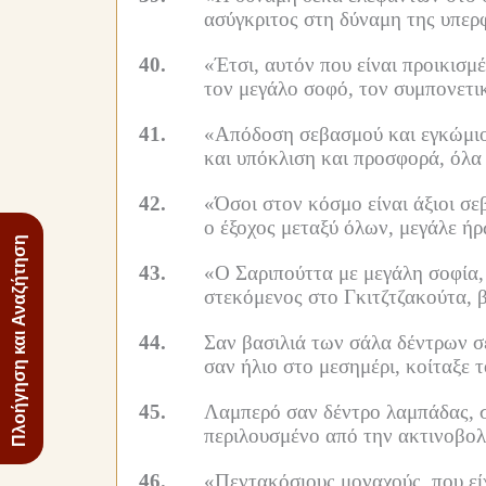
ασύγκριτος στη δύναμη της υπερ
40.
«Έτσι, αυτόν που είναι προικισμέ
τον μεγάλο σοφό, τον συμπονετι
41.
«Απόδοση σεβασμού και εγκώμιο,
και υπόκλιση και προσφορά, όλα τ
42.
«Όσοι στον κόσμο είναι άξιοι σε
ο έξοχος μεταξύ όλων, μεγάλε ήρω
Πλοήγηση και Αναζήτηση
43.
«Ο Σαριπούττα με μεγάλη σοφία,
στεκόμενος στο Γκιτζτζακούτα, 
44.
Σαν βασιλιά των σάλα δέντρων σ
σαν ήλιο στο μεσημέρι, κοίταξε
45.
Λαμπερό σαν δέντρο λαμπάδας, σ
περιλουσμένο από την ακτινοβολί
46.
«Πεντακόσιους μοναχούς, που είχ