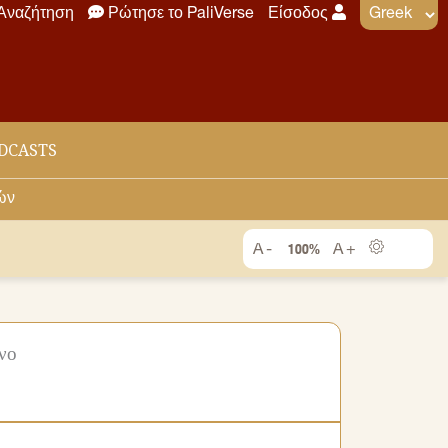
Αναζήτηση
Ρώτησε το PaliVerse
Είσοδος
DCASTS
ών
100%
νο