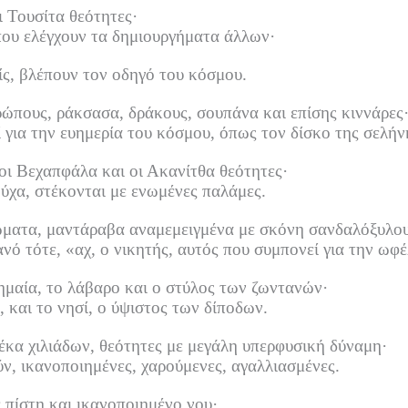
ι Τουσίτα θεότητες·
ί που ελέγχουν τα δημιουργήματα άλλων·
ίς, βλέπουν τον οδηγό του κόσμου.
ρώπους, ράκσασα, δράκους, σουπάνα και επίσης κιννάρες
 για την ευημερία του κόσμου, όπως τον δίσκο της σελήν
οι Βεχαπφάλα και οι Ακανίτθα θεότητες·
χα, στέκονται με ενωμένες παλάμες.
ώματα, μαντάραβα αναμεμειγμένα με σκόνη σανδαλόξυλου
ό τότε, «αχ, ο νικητής, αυτός που συμπονεί για την ωφ
ημαία, το λάβαρο και ο στύλος των ζωντανών·
, και το νησί, ο ύψιστος των δίποδων.
κα χιλιάδων, θεότητες με μεγάλη υπερφυσική δύναμη·
, ικανοποιημένες, χαρούμενες, αγαλλιασμένες.
ε πίστη και ικανοποιημένο νου·