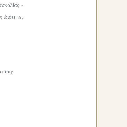
ασκαλίας.»
ς ιδιότητες·
σταση·