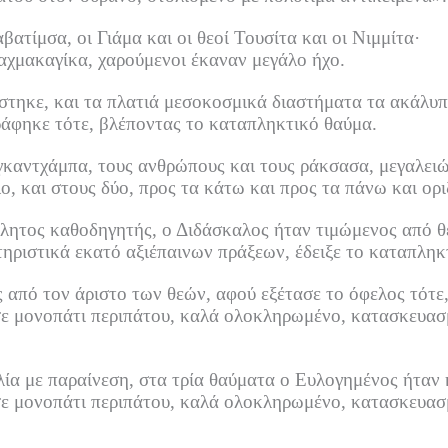
ατίμσα, οι Γιάμα και οι θεοί Τουσίτα και οι Νιμμίτα·
ραχμακαγίκα, χαρούμενοι έκαναν μεγάλο ήχο.
ίστηκε, και τα πλατιά μεσοκοσμικά διαστήματα τα ακάλυπ
ράφηκε τότε, βλέποντας το καταπληκτικό θαύμα.
 γκαντχάμπα, τους ανθρώπους και τους ράκσασα, μεγαλει
ο, και στους δύο, προς τα κάτω και προς τα πάνω και ορ
λητος καθοδηγητής, ο Διδάσκαλος ήταν τιμώμενος από θ
τηριστικά εκατό αξιέπαινων πράξεων, έδειξε το καταπληκ
ς από τον άριστο των θεών, αφού εξέτασε το όφελος τότε
ε μονοπάτι περιπάτου, καλά ολοκληρωμένο, κατασκευασμ
ία με παραίνεση, στα τρία θαύματα ο Ευλογημένος ήταν 
ε μονοπάτι περιπάτου, καλά ολοκληρωμένο, κατασκευασμ