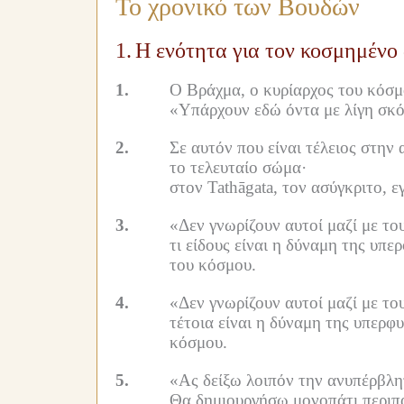
Το χρονικό των Βουδών
1.
Η ενότητα για τον κοσμημένο
1.
Ο Βράχμα, ο κυρίαρχος του κόσμ
«Υπάρχουν εδώ όντα με λίγη σκόν
2.
Σε αυτόν που είναι τέλειος στην
το τελευταίο σώμα·
στον Tathāgata, τον ασύγκριτο, ε
3.
«Δεν γνωρίζουν αυτοί μαζί με το
τι είδους είναι η δύναμη της υπε
του κόσμου.
4.
«Δεν γνωρίζουν αυτοί μαζί με το
τέτοια είναι η δύναμη της υπερφ
κόσμου.
5.
«Ας δείξω λοιπόν την ανυπέρβλη
Θα δημιουργήσω μονοπάτι περιπά