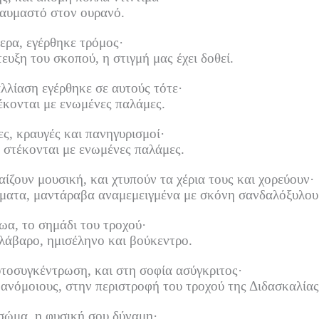
θαυμαστό στον ουρανό.
ερα, εγέρθηκε τρόμος·
ευξη του σκοπού, η στιγμή μας έχει δοθεί.
λλίαση εγέρθηκε σε αυτούς τότε·
έκονται με ενωμένες παλάμες.
ς, κραυγές και πανηγυρισμοί·
, στέκονται με ενωμένες παλάμες.
ίζουν μουσική, και χτυπούν τα χέρια τους και χορεύουν·
ώματα, μαντάραβα αναμεμειγμένα με σκόνη σανδαλόξυλου
ωα, το σημάδι του τροχού·
 λάβαρο, ημισέληνο και βούκεντρο.
υτοσυγκέντρωση, και στη σοφία ασύγκριτος·
 ανόμοιους, στην περιστροφή του τροχού της Διδασκαλίας
σώμα, η φυσική σου δύναμη·