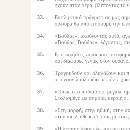
ηχούν στον αέρα, βλέποντας το 
33.
Εκπληκτικό πράγματι σε μας σήμ
σίγουρα θα αποκτήσουμε την επίτ
34.
«Βούδας», ακούγοντας αυτό, αγα
«Βούδας, Βούδας», λέγοντας, στ
35.
Επιφωνήσεις χαράς και επευφημίε
και διάφορες γενιές στον ουρανό
36.
Τραγουδούν και αλαλάζουν και πα
αφήνουν λουλούδια με πέντε χρ
37.
«Όπως στα πόδια σου, μεγάλε ήρ
Στολισμένο με σημαία, κεραυνό,
38.
«Στη μορφή, στην ηθική, στην α
στην απελευθέρωση ίσος με τους
39.
«Η δύναμη δέκα ελεφάντων στο 