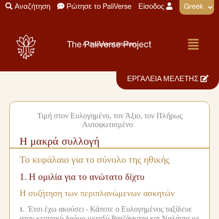
Μετάβαση
Αναζήτηση
Ρώτησε το PaliVerse
Είσοδος
στο
περιεχόμενο
Menu
The PaliVerse Project
A Universe of Wisdom
ΕΡΓΑΛΕΙΑ ΜΕΛΕΤΗΣ
Root Text >
Ο Τριμερής Κανόνας >
Ο Κανόνας των Ομιλιών
>
1. Η συλλογή των μακρών ομιλιών >
1. Το κεφάλαιο για το
σύνολο της ηθικής
Τιμή στον Ευλογημένο, τον Άξιο, τον Πλήρως
Αυτοφωτισμένο
Η μακρά συλλογή
Το κεφάλαιο για το σύνολο της ηθικής
1.
Η ομιλία για το ανώτατο δίχτυ
100%
Η συζήτηση των περιπλανώμενων ασκητών
Έτσι έχω ακούσει -
Κάποτε ο Ευλογημένος ταξίδευε
1.
στον κεντρικό δρόμο μεταξύ Ρατζάγκαχα και Ναλάντα με