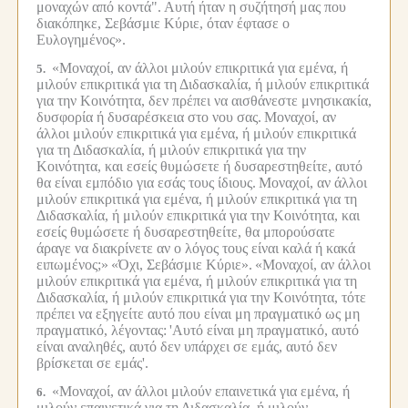
μοναχών από κοντά".
Αυτή ήταν η συζήτησή μας που
διακόπηκε, Σεβάσμιε Κύριε, όταν έφτασε ο
Ευλογημένος».
«Μοναχοί, αν άλλοι μιλούν επικριτικά για εμένα, ή
5.
μιλούν επικριτικά για τη Διδασκαλία, ή μιλούν επικριτικά
για την Κοινότητα, δεν πρέπει να αισθάνεστε μνησικακία,
δυσφορία ή δυσαρέσκεια στο νου σας.
Μοναχοί, αν
άλλοι μιλούν επικριτικά για εμένα, ή μιλούν επικριτικά
για τη Διδασκαλία, ή μιλούν επικριτικά για την
Κοινότητα, και εσείς θυμώσετε ή δυσαρεστηθείτε, αυτό
θα είναι εμπόδιο για εσάς τους ίδιους.
Μοναχοί, αν άλλοι
μιλούν επικριτικά για εμένα, ή μιλούν επικριτικά για τη
Διδασκαλία, ή μιλούν επικριτικά για την Κοινότητα, και
εσείς θυμώσετε ή δυσαρεστηθείτε, θα μπορούσατε
άραγε να διακρίνετε αν ο λόγος τους είναι καλά ή κακά
ειπωμένος;»
«Όχι, Σεβάσμιε Κύριε».
«Μοναχοί, αν άλλοι
μιλούν επικριτικά για εμένα, ή μιλούν επικριτικά για τη
Διδασκαλία, ή μιλούν επικριτικά για την Κοινότητα, τότε
πρέπει να εξηγείτε αυτό που είναι μη πραγματικό ως μη
πραγματικό, λέγοντας:
'Αυτό είναι μη πραγματικό, αυτό
είναι αναληθές, αυτό δεν υπάρχει σε εμάς, αυτό δεν
βρίσκεται σε εμάς'.
«Μοναχοί, αν άλλοι μιλούν επαινετικά για εμένα, ή
6.
μιλούν επαινετικά για τη Διδασκαλία, ή μιλούν