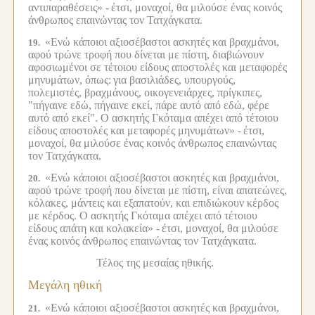
αντιπαραθέσεις» -
έτσι, μοναχοί, θα μιλούσε ένας κοινός
άνθρωπος επαινώντας τον Τατχάγκατα.
«Ενώ κάποιοι αξιοσέβαστοι ασκητές και βραχμάνοι,
19.
αφού τρώνε τροφή που δίνεται με πίστη, διαβιώνουν
αφοσιωμένοι σε τέτοιου είδους αποστολές και μεταφορές
μηνυμάτων, όπως:
για βασιλιάδες, υπουργούς,
πολεμιστές, βραχμάνους, οικογενειάρχες, πρίγκιπες,
"πήγαινε εδώ, πήγαινε εκεί, πάρε αυτό από εδώ, φέρε
αυτό από εκεί". Ο ασκητής Γκόταμα απέχει από τέτοιου
είδους αποστολές και μεταφορές μηνυμάτων» -
έτσι,
μοναχοί, θα μιλούσε ένας κοινός άνθρωπος επαινώντας
τον Τατχάγκατα.
«Ενώ κάποιοι αξιοσέβαστοι ασκητές και βραχμάνοι,
20.
αφού τρώνε τροφή που δίνεται με πίστη, είναι απατεώνες,
κόλακες, μάντεις και εξαπατούν, και επιδιώκουν κέρδος
με κέρδος. Ο ασκητής Γκόταμα απέχει από τέτοιου
είδους απάτη και κολακεία» -
έτσι, μοναχοί, θα μιλούσε
ένας κοινός άνθρωπος επαινώντας τον Τατχάγκατα.
Τέλος της μεσαίας ηθικής.
Μεγάλη ηθική
«Ενώ κάποιοι αξιοσέβαστοι ασκητές και βραχμάνοι,
21.