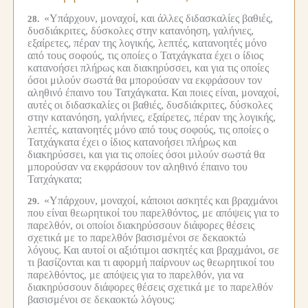
«Υπάρχουν, μοναχοί, και άλλες διδασκαλίες βαθιές,
28.
δυσδιάκριτες, δύσκολες στην κατανόηση, γαλήνιες,
εξαίρετες, πέραν της λογικής, λεπτές, κατανοητές μόνο
από τους σοφούς, τις οποίες ο Τατχάγκατα έχει ο ίδιος
κατανοήσει πλήρως και διακηρύσσει, και για τις οποίες
όσοι μιλούν σωστά θα μπορούσαν να εκφράσουν τον
αληθινό έπαινο του Τατχάγκατα.
Και ποιες είναι, μοναχοί,
αυτές οι διδασκαλίες οι βαθιές, δυσδιάκριτες, δύσκολες
στην κατανόηση, γαλήνιες, εξαίρετες, πέραν της λογικής,
λεπτές, κατανοητές μόνο από τους σοφούς, τις οποίες ο
Τατχάγκατα έχει ο ίδιος κατανοήσει πλήρως και
διακηρύσσει, και για τις οποίες όσοι μιλούν σωστά θα
μπορούσαν να εκφράσουν τον αληθινό έπαινο του
Τατχάγκατα;
«Υπάρχουν, μοναχοί, κάποιοι ασκητές και βραχμάνοι
29.
που είναι θεωρητικοί του παρελθόντος, με απόψεις για το
παρελθόν, οι οποίοι διακηρύσσουν διάφορες θέσεις
σχετικά με το παρελθόν βασισμένοι σε δεκαοκτώ
λόγους.
Και αυτοί οι αξιότιμοι ασκητές και βραχμάνοι, σε
τι βασίζονται και τι αφορμή παίρνουν ως θεωρητικοί του
παρελθόντος, με απόψεις για το παρελθόν, για να
διακηρύσσουν διάφορες θέσεις σχετικά με το παρελθόν
βασισμένοι σε δεκαοκτώ λόγους;