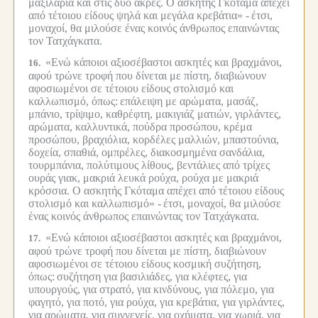
μαξιλάρια και στις δύο άκρες. Ο ασκητής Γκόταμα απέχει
από τέτοιου είδους ψηλά και μεγάλα κρεβάτια» -
έτσι,
μοναχοί, θα μιλούσε ένας κοινός άνθρωπος επαινώντας
τον Τατχάγκατα.
«Ενώ κάποιοι αξιοσέβαστοι ασκητές και βραχμάνοι,
16.
αφού τρώνε τροφή που δίνεται με πίστη, διαβιώνουν
αφοσιωμένοι σε τέτοιου είδους στολισμό και
καλλωπισμό, όπως:
επάλειψη με αρώματα, μασάζ,
μπάνιο, τρίψιμο, καθρέφτη, μακιγιάζ ματιών, γιρλάντες,
αρώματα, καλλυντικά, πούδρα προσώπου, κρέμα
προσώπου, βραχιόλια, κορδέλες μαλλιών, μπαστούνια,
δοχεία, σπαθιά, ομπρέλες, διακοσμημένα σανδάλια,
τουρμπάνια, πολύτιμους λίθους, βεντάλιες από τρίχες
ουράς γιακ, μακριά λευκά ρούχα, ρούχα με μακριά
κρόσσια. Ο ασκητής Γκόταμα απέχει από τέτοιου είδους
στολισμό και καλλωπισμό» -
έτσι, μοναχοί, θα μιλούσε
ένας κοινός άνθρωπος επαινώντας τον Τατχάγκατα.
«Ενώ κάποιοι αξιοσέβαστοι ασκητές και βραχμάνοι,
17.
αφού τρώνε τροφή που δίνεται με πίστη, διαβιώνουν
αφοσιωμένοι σε τέτοιου είδους κοσμική συζήτηση,
όπως:
συζήτηση για βασιλιάδες, για κλέφτες, για
υπουργούς, για στρατό, για κινδύνους, για πόλεμο, για
φαγητό, για ποτό, για ρούχα, για κρεβάτια, για γιρλάντες,
για αρώματα, για συγγενείς, για οχήματα, για χωριά, για