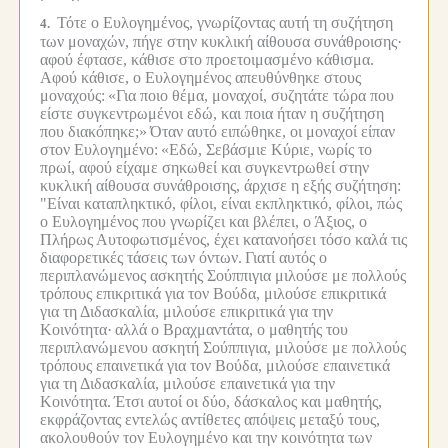
Τότε ο Ευλογημένος, γνωρίζοντας αυτή τη συζήτηση
4.
των μοναχών, πήγε στην κυκλική αίθουσα συνάθροισης·
αφού έφτασε, κάθισε στο προετοιμασμένο κάθισμα.
Αφού κάθισε, ο Ευλογημένος απευθύνθηκε στους
μοναχούς:
«Για ποιο θέμα, μοναχοί, συζητάτε τώρα που
είστε συγκεντρωμένοι εδώ, και ποια ήταν η συζήτηση
που διακόπηκε;»
Όταν αυτό ειπώθηκε, οι μοναχοί είπαν
στον Ευλογημένο:
«Εδώ, Σεβάσμιε Κύριε, νωρίς το
πρωί, αφού είχαμε σηκωθεί και συγκεντρωθεί στην
κυκλική αίθουσα συνάθροισης, άρχισε η εξής συζήτηση:
"Είναι καταπληκτικό, φίλοι, είναι εκπληκτικό, φίλοι, πώς
ο Ευλογημένος που γνωρίζει και βλέπει, ο Άξιος, ο
Πλήρως Αυτοφωτισμένος, έχει κατανοήσει τόσο καλά τις
διαφορετικές τάσεις των όντων.
Γιατί αυτός ο
περιπλανώμενος ασκητής Σούππιγια μιλούσε με πολλούς
τρόπους επικριτικά για τον Βούδα, μιλούσε επικριτικά
για τη Διδασκαλία, μιλούσε επικριτικά για την
Κοινότητα·
αλλά ο Βραχμαντάτα, ο μαθητής του
περιπλανώμενου ασκητή Σούππιγια, μιλούσε με πολλούς
τρόπους επαινετικά για τον Βούδα, μιλούσε επαινετικά
για τη Διδασκαλία, μιλούσε επαινετικά για την
Κοινότητα.
Έτσι αυτοί οι δύο, δάσκαλος και μαθητής,
εκφράζοντας εντελώς αντίθετες απόψεις μεταξύ τους,
ακολουθούν τον Ευλογημένο και την κοινότητα των