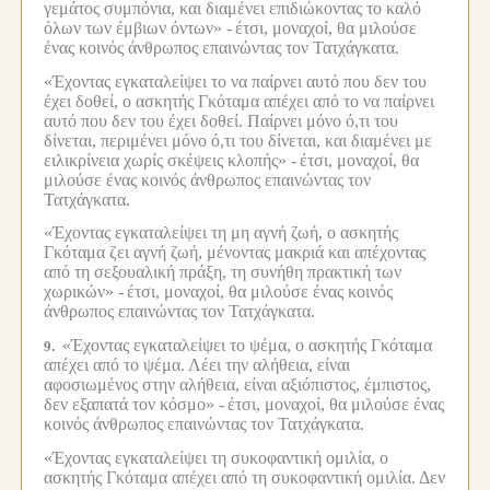
γεμάτος συμπόνια, και διαμένει επιδιώκοντας το καλό
όλων των έμβιων όντων» -
έτσι, μοναχοί, θα μιλούσε
ένας κοινός άνθρωπος επαινώντας τον Τατχάγκατα.
«Έχοντας εγκαταλείψει το να παίρνει αυτό που δεν του
έχει δοθεί, ο ασκητής Γκόταμα απέχει από το να παίρνει
αυτό που δεν του έχει δοθεί. Παίρνει μόνο ό,τι του
δίνεται, περιμένει μόνο ό,τι του δίνεται, και διαμένει με
ειλικρίνεια χωρίς σκέψεις κλοπής» -
έτσι, μοναχοί, θα
μιλούσε ένας κοινός άνθρωπος επαινώντας τον
Τατχάγκατα.
«Έχοντας εγκαταλείψει τη μη αγνή ζωή, ο ασκητής
Γκόταμα ζει αγνή ζωή, μένοντας μακριά και απέχοντας
από τη σεξουαλική πράξη, τη συνήθη πρακτική των
χωρικών» -
έτσι, μοναχοί, θα μιλούσε ένας κοινός
άνθρωπος επαινώντας τον Τατχάγκατα.
«Έχοντας εγκαταλείψει το ψέμα, ο ασκητής Γκόταμα
9.
απέχει από το ψέμα. Λέει την αλήθεια, είναι
αφοσιωμένος στην αλήθεια, είναι αξιόπιστος, έμπιστος,
δεν εξαπατά τον κόσμο» -
έτσι, μοναχοί, θα μιλούσε ένας
κοινός άνθρωπος επαινώντας τον Τατχάγκατα.
«Έχοντας εγκαταλείψει τη συκοφαντική ομιλία, ο
ασκητής Γκόταμα απέχει από τη συκοφαντική ομιλία. Δεν