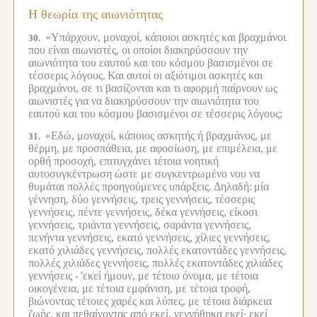
Η θεωρία της αιωνιότητας
«Υπάρχουν, μοναχοί, κάποιοι ασκητές και βραχμάνοι
30.
που είναι αιωνιστές, οι οποίοι διακηρύσσουν την
αιωνιότητα του εαυτού και του κόσμου βασισμένοι σε
τέσσερις λόγους.
Και αυτοί οι αξιότιμοι ασκητές και
βραχμάνοι, σε τι βασίζονται και τι αφορμή παίρνουν ως
αιωνιστές για να διακηρύσσουν την αιωνιότητα του
εαυτού και του κόσμου βασισμένοι σε τέσσερις λόγους;
«Εδώ, μοναχοί, κάποιος ασκητής ή βραχμάνος, με
31.
θέρμη, με προσπάθεια, με αφοσίωση, με επιμέλεια, με
ορθή προσοχή, επιτυγχάνει τέτοια νοητική
αυτοσυγκέντρωση ώστε με συγκεντρωμένο νου να
θυμάται πολλές προηγούμενες υπάρξεις.
Δηλαδή:
μία
γέννηση, δύο γεννήσεις, τρεις γεννήσεις, τέσσερις
γεννήσεις, πέντε γεννήσεις, δέκα γεννήσεις, είκοσι
γεννήσεις, τριάντα γεννήσεις, σαράντα γεννήσεις,
πενήντα γεννήσεις, εκατό γεννήσεις, χίλιες γεννήσεις,
εκατό χιλιάδες γεννήσεις, πολλές εκατοντάδες γεννήσεις,
πολλές χιλιάδες γεννήσεις, πολλές εκατοντάδες χιλιάδες
γεννήσεις -
'εκεί ήμουν, με τέτοιο όνομα, με τέτοια
οικογένεια, με τέτοια εμφάνιση, με τέτοια τροφή,
βιώνοντας τέτοιες χαρές και λύπες, με τέτοια διάρκεια
ζωής, και πεθαίνοντας από εκεί, γεννήθηκα εκεί·
εκεί