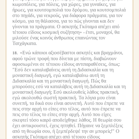
κωμοπόλεις, για πόλεις, για χώρες, για γυναίκες, για
ήρωες, για κουτσομπολιά του δρόμου, για κουτσομπολιά
στο πηγάδι, για νεκρούς, για διάφορα πράγματα, για τον
κόσμο, για τη θάλασσα, για το πώς γίνονται και δεν
γίνονται τα πράγματα. Ο ασκητής Γκόταμα απέχει από
τέτοιου είδους κοσμική συζήτηση» -
έτσι, μοναχοί, θα
μιλούσε ένας κοινός άνθρωπος επαινώντας τον
Τατχάγκατα.
«Ενώ κάποιοι αξιοσέβαστοι ασκητές και βραχμάνοι,
18.
αφού τρώνε τροφή που δίνεται με πίστη, διαβιώνουν
αφοσιωμένοι σε τέτοιου είδους αντιπαραθέσεις, όπως:
"Εσύ δεν καταλαβαίνεις αυτή τη Διδασκαλία και τη
μοναστική διαγωγή, εγώ καταλαβαίνω αυτή τη
Διδασκαλία και τη μοναστική διαγωγή. Πώς θα
μπορούσες εσύ να καταλάβεις αυτή τη Διδασκαλία και τη
μοναστική διαγωγή; Εσύ ακολουθείς λάθος πρακτική,
εγώ ακολουθώ σωστή πρακτική. Τα λόγια μου είναι
συνεπή, τα δικά σου είναι ασυνεπή. Αυτό που έπρεπε να
πεις στην αρχή το είπες στο τέλος, αυτό που έπρεπε να
πεις στο τέλος το είπες στην αρχή. Αυτό που είχες
σκεφτεί τόσο καιρό αποδείχθηκε λάθος. Η θεωρία σου
έχει αντικρουστεί, έχεις ηττηθεί. Πήγαινε να ξεμπλέξεις
από τη θεωρία σου, ή ξεμπέρδεψέ την αν μπορείς!" Ο
ασκητής Γκόταμα απέχει από τέτοιου είδους