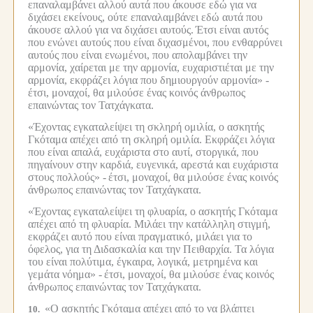
επαναλαμβάνει αλλού αυτά που άκουσε εδώ για να
διχάσει εκείνους, ούτε επαναλαμβάνει εδώ αυτά που
άκουσε αλλού για να διχάσει αυτούς.
Έτσι είναι αυτός
που ενώνει αυτούς που είναι διχασμένοι, που ενθαρρύνει
αυτούς που είναι ενωμένοι, που απολαμβάνει την
αρμονία, χαίρεται με την αρμονία, ευχαριστιέται με την
αρμονία, εκφράζει λόγια που δημιουργούν αρμονία» -
έτσι, μοναχοί, θα μιλούσε ένας κοινός άνθρωπος
επαινώντας τον Τατχάγκατα.
«Έχοντας εγκαταλείψει τη σκληρή ομιλία, ο ασκητής
Γκόταμα απέχει από τη σκληρή ομιλία. Εκφράζει λόγια
που είναι απαλά, ευχάριστα στο αυτί, στοργικά, που
πηγαίνουν στην καρδιά, ευγενικά, αρεστά και ευχάριστα
στους πολλούς» -
έτσι, μοναχοί, θα μιλούσε ένας κοινός
άνθρωπος επαινώντας τον Τατχάγκατα.
«Έχοντας εγκαταλείψει τη φλυαρία, ο ασκητής Γκόταμα
απέχει από τη φλυαρία. Μιλάει την κατάλληλη στιγμή,
εκφράζει αυτό που είναι πραγματικό, μιλάει για το
όφελος, για τη Διδασκαλία και την Πειθαρχία. Τα λόγια
του είναι πολύτιμα, έγκαιρα, λογικά, μετρημένα και
γεμάτα νόημα» -
έτσι, μοναχοί, θα μιλούσε ένας κοινός
άνθρωπος επαινώντας τον Τατχάγκατα.
«Ο ασκητής Γκόταμα απέχει από το να βλάπτει
10.