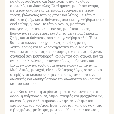
κύκλους συστολής και διαστολής, δέκα κύκλους
συστολής και διαστολής.
Εκεί ήμουν, με τέτοιο όνομα,
με τέτοια οικογένεια, με τέτοια εμφάνιση, με τέτοια
τροφή, βιώνοντας τέτοιες χαρές και λύπες, με τέτοια
διάρκεια ζωής, και πεθαίνοντας από εκεί, γεννήθηκα εκεί·
εκεί επίσης ήμουν, με τέτοιο όνομα, με τέτοια
οικογένεια, με τέτοια εμφάνιση, με τέτοια τροφή,
βιώνοντας τέτοιες χαρές και λύπες, με τέτοια διάρκεια
ζωής, και πεθαίνοντας από εκεί, γεννήθηκα εδώ.
Έτσι
θυμάμαι πολλές προηγούμενες υπάρξεις με τις
λεπτομέρειες και τα χαρακτηριστικά τους.
Με αυτό
γνωρίζω ότι ο εαυτός και ο κόσμος είναι αιώνιοι, άγονοι,
σταθεροί σαν βουνοκορφή, ακλόνητοι σαν στύλοι, και τα
όντα περιπλανώνται, μεταναστεύουν, πεθαίνουν και
ξαναγεννιούνται, αλλά αυτά παραμένουν για πάντα τα
ίδια'.
Αυτός, μοναχοί, είναι ο δεύτερος λόγος στον οποίο
στηρίζονται κάποιοι ασκητές και βραχμάνοι που είναι
αιωνιστές και διακηρύσσουν την αιωνιότητα του εαυτού
και του κόσμου.
«Και στην τρίτη περίπτωση, σε τι βασίζονται και τι
33.
αφορμή παίρνουν οι αξιότιμοι ασκητές και βραχμάνοι ως
αιωνιστές για να διακηρύσσουν την αιωνιότητα του
εαυτού και του κόσμου;
Εδώ, μοναχοί, κάποιος ασκητής
ή βραχμάνος, με θέρμη, με προσπάθεια, με αφοσίωση,