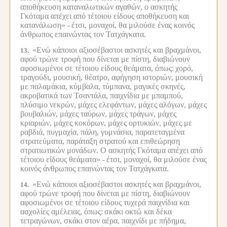
αποθήκευση καταναλωτικών αγαθών, ο ασκητής
Γκόταμα απέχει από τέτοιου είδους αποθήκευση και
κατανάλωση» -
έτσι, μοναχοί, θα μιλούσε ένας κοινός
άνθρωπος επαινώντας τον Τατχάγκατα.
«Ενώ κάποιοι αξιοσέβαστοι ασκητές και βραχμάνοι,
13.
αφού τρώνε τροφή που δίνεται με πίστη, διαβιώνουν
αφοσιωμένοι σε τέτοιου είδους θεάματα, όπως:
χορό,
τραγούδι, μουσική, θέατρο, αφήγηση ιστοριών, μουσική
με παλαμάκια, κύμβαλα, τύμπανα, μαγικές σκηνές,
ακροβατικά των Τσαντάλα, παιχνίδια με μπαμπού,
πλύσιμο νεκρών, μάχες ελεφάντων, μάχες αλόγων, μάχες
βουβαλιών, μάχες ταύρων, μάχες τράγων, μάχες
κριαριών, μάχες κοκόρων, μάχες ορτυκιών, μάχες με
ραβδιά, πυγμαχία, πάλη, γυμνάσια, παρατεταγμένα
στρατεύματα, παράταξη στρατού και επιθεώρηση
στρατιωτικών μονάδων. Ο ασκητής Γκόταμα απέχει από
τέτοιου είδους θεάματα» -
έτσι, μοναχοί, θα μιλούσε ένας
κοινός άνθρωπος επαινώντας τον Τατχάγκατα.
«Ενώ κάποιοι αξιοσέβαστοι ασκητές και βραχμάνοι,
14.
αφού τρώνε τροφή που δίνεται με πίστη, διαβιώνουν
αφοσιωμένοι σε τέτοιου είδους τυχερά παιχνίδια και
ασχολίες αμέλειας, όπως:
σκάκι οκτώ και δέκα
τετραγώνων, σκάκι στον αέρα, παιχνίδι με πήδημα,