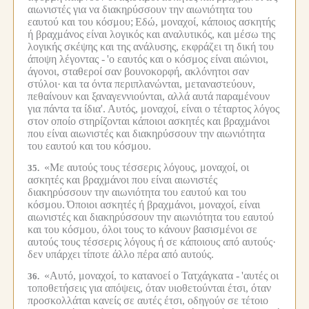
αιωνιστές για να διακηρύσσουν την αιωνιότητα του
εαυτού και του κόσμου;
Εδώ, μοναχοί, κάποιος ασκητής
ή βραχμάνος είναι λογικός και αναλυτικός, και μέσω της
λογικής σκέψης και της ανάλυσης, εκφράζει τη δική του
άποψη λέγοντας -
'ο εαυτός και ο κόσμος είναι αιώνιοι,
άγονοι, σταθεροί σαν βουνοκορφή, ακλόνητοι σαν
στύλοι·
και τα όντα περιπλανώνται, μεταναστεύουν,
πεθαίνουν και ξαναγεννιούνται, αλλά αυτά παραμένουν
για πάντα τα ίδια'.
Αυτός, μοναχοί, είναι ο τέταρτος λόγος
στον οποίο στηρίζονται κάποιοι ασκητές και βραχμάνοι
που είναι αιωνιστές και διακηρύσσουν την αιωνιότητα
του εαυτού και του κόσμου.
«Με αυτούς τους τέσσερις λόγους, μοναχοί, οι
35.
ασκητές και βραχμάνοι που είναι αιωνιστές
διακηρύσσουν την αιωνιότητα του εαυτού και του
κόσμου.
Όποιοι ασκητές ή βραχμάνοι, μοναχοί, είναι
αιωνιστές και διακηρύσσουν την αιωνιότητα του εαυτού
και του κόσμου, όλοι τους το κάνουν βασισμένοι σε
αυτούς τους τέσσερις λόγους ή σε κάποιους από αυτούς·
δεν υπάρχει τίποτε άλλο πέρα από αυτούς.
«Αυτό, μοναχοί, το κατανοεί ο Τατχάγκατα -
'αυτές οι
36.
τοποθετήσεις για απόψεις, όταν υιοθετούνται έτσι, όταν
προσκολλάται κανείς σε αυτές έτσι, οδηγούν σε τέτοιο