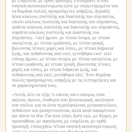
με επιμέλεια, με ορθή προσοχή, επιτυγχάνει τέτοια
νοητική αυτοσυγκέντρωση ώστε με συγκεντρωμένο νου
να θυμάται πολλές προηγούμενες υπάρξεις.
Δηλαδή:
δέκα κύκλους συστολής και διαστολής του σύμπαντος,
είκοσι κύκλους συστολής και διαστολής του σύμπαντος,
τριάντα κύκλους συστολής και διαστολής του σύμπαντος,
σαράντα κύκλους συστολής και διαστολής του
σύμπαντος -
'εκεί ήμουν, με τέτοιο όνομα, με τέτοια
οικογένεια, με τέτοια εμφάνιση, με τέτοια τροφή,
βιώνοντας τέτοιες χαρές και λύπες, με τέτοια διάρκεια
ζωής, και πεθαίνοντας από εκεί, γεννήθηκα εκεί·
εκεί
επίσης ήμουν, με τέτοιο όνομα, με τέτοια οικογένεια, με
τέτοια εμφάνιση, με τέτοια τροφή, βιώνοντας τέτοιες
χαρές και λύπες, με τέτοια διάρκεια ζωής, και
πεθαίνοντας από εκεί, γεννήθηκα εδώ'.
Έτσι θυμάται
πολλές προηγούμενες υπάρξεις με τις λεπτομέρειες και
τα χαρακτηριστικά τους.
«Αυτός λέει τα εξής:
'ο εαυτός και ο κόσμος είναι
αιώνιοι, άγονοι, σταθεροί σαν βουνοκορφή, ακλόνητοι
σαν στύλοι·
και τα όντα περιπλανώνται, μεταναστεύουν,
πεθαίνουν και ξαναγεννιούνται, αλλά αυτά παραμένουν
για πάντα τα ίδια.
Για ποιο λόγο;
Διότι εγώ, με θέρμη, με
προσπάθεια, με αφοσίωση, με επιμέλεια, με ορθή
προσοχή, επιτυγχάνω τέτοια νοητική αυτοσυγκέντρωση
ώστε με συγκεντρωμένο νου θυμάμαι πολλές