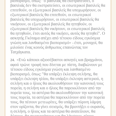
βιοπορισμό, όπως:
"ο βασιλιάς θα εκστρατεύσει, ο
βασιλιάς δεν θα εκστρατεύσει, οι εσωτερικοί βασιλείς θα
επιτεθούν, οι εξωτερικοί βασιλείς θα υποχωρήσουν, οι
εξωτερικοί βασιλείς θα επιτεθούν, οι εσωτερικοί
βασιλείς θα υποχωρήσουν, οι εσωτερικοί βασιλείς θα
νικήσουν, οι εξωτερικοί βασιλείς θα ηττηθούν, οι
εξωτερικοί βασιλείς θα νικήσουν, οι εσωτερικοί βασιλείς
θα ηττηθούν, έτσι αυτός θα νικήσει, αυτός θα ηττηθεί". Ο
ασκητής Γκόταμα απέχει από τέτοιου είδους εγκόσμια
γνώση και λανθασμένο βιοπορισμό» -
έτσι, μοναχοί, θα
μιλούσε ένας κοινός άνθρωπος επαινώντας τον
Τατχάγκατα.
«Ενώ κάποιοι αξιοσέβαστοι ασκητές και βραχμάνοι,
24.
αφού τρώνε τροφή που δίνεται με πίστη, διαβιώνουν με
τέτοιου είδους εγκόσμια γνώση και λανθασμένο
βιοπορισμό, όπως:
"θα υπάρξει έκλειψη σελήνης, θα
υπάρξει έκλειψη ηλίου, θα υπάρξει έκλειψη αστεριού, η
σελήνη και ο ήλιος θα ακολουθήσουν την κανονική τους
πορεία, η σελήνη και ο ήλιος θα παρεκκλίνουν από την
πορεία τους, τα αστέρια θα ακολουθήσουν την κανονική
τους πορεία, τα αστέρια θα παρεκκλίνουν από την πορεία
τους, θα πέσουν μετεωρίτες, θα υπάρξει πύρινη λάμψη
στον ορίζοντα, θα γίνει σεισμός, θα βροντήξει ο ουρανός,
η σελήνη, ο ήλιος και τα αστέρια θα ανατείλουν, θα
δύσουν, θα σκοτεινιάσουν και θα λάμψουν, τέτοιο