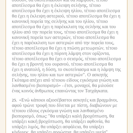
αποτέλεσμα θα έχει η έκλειψη σελήνης, τέτοιο
αποτέλεσμα θα έχει η έκλειψη ηλίου, τέτοιο αποτέλεσμα
θα έχει η έκλειψη αστεριού, τέτοιο αποτέλεσμα θα έχει η
κανονική πορεία της σελήνης και του ηλίου, τέτοιο
αποτέλεσμα θα έχει η παρέκκλιση της σελήνης και του
ηλίου από την πορεία τους, τέτοιο αποτέλεσμα θα έχει η
κανονική πορεία των αστεριών, τέτοιο αποτέλεσμα θα
έχει η παρέκκλιση των αστεριών από την πορεία τους,
τέτοιο αποτέλεσμα θα έχει η πτώση μετεωριτών, τέτοιο
αποτέλεσμα θα έχει η πύρινη λάμψη στον ορίζοντα,
τέτοιο αποτέλεσμα θα έχει ο σεισμός, τέτοιο αποτέλεσμα
θα έχει η βροντή του ουρανού, τέτοιο αποτέλεσμα θα
έχει η ανατολή, η δύση, το σκοτείνιασμα και η λάμψη της
σελήνης, του ηλίου και των αστεριών". Ο ασκητής
Γκόταμα απέχει από τέτοιου είδους εγκόσμια γνώση και
λανθασμένο βιοπορισμό» -
έτσι, μοναχοί, θα μιλούσε
ένας κοινός άνθρωπος επαινώντας τον Τατχάγκατα.
«Ενώ κάποιοι αξιοσέβαστοι ασκητές και βραχμάνοι,
25.
αφού τρώνε τροφή που δίνεται με πίστη, διαβιώνουν με
τέτοιου είδους εγκόσμια γνώση και λανθασμένο
βιοπορισμό, όπως:
"θα υπάρξει καλή βροχόπτωση, θα
υπάρξει κακή βροχόπτωση, θα υπάρξει αφθονία, θα
υπάρξει λιμός, θα υπάρξει ασφάλεια, θα υπάρξει
κίνδυνος, θα υπάρξει αρρώστια, θα υπάρξει υγεία",