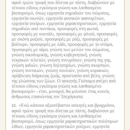
αφού τρώνε τροφή που δίνεται με πίστη, διαβιώνουν με
τέτοιου είδους εγκόσμια γνώση και λανθασμένο
βιοπορισμό, όπως:
ερμηνεία σημαδιών του σώματος,
ερμηνεία οιωνών, ερμηνεία φυσικών φαινομένων,
ερμηνεία ονείρων, ερμηνεία χαρακτηριστικών, ερμηνεία
σημαδιών από ποντίκια, προσφορές στη φωτιά,
προσφορές με κουτάλι, προσφορές με φλοιό, προσφορές
με σκόνη ρυζιού, προσφορές με ρύζι, προσφορές με
βούτυρο, προσφορές με λάδι, προσφορές με το στόμα,
προσφορές με αίμα, γνώση των μελών του σώματος,
γνώση οικοδομικής, γνώση κυβερνητική, γνώση
νεκρικών τελετών, γνώση πνευμάτων, γνώση της γης,
γνώση φιδιών, γνώση δηλητηρίων, γνώση σκορπιών,
γνώση ποντικιών, γνώση πουλιών, γνώση κορακιών,
πρόβλεψη διάρκειας ζωής, προστασία από βέλη, γνώση
της γλώσσας των ζώων. Ο ασκητής Γκόταμα απέχει από
τέτοιου είδους εγκόσμια γνώση και λανθασμένο
βιοπορισμό» -
έτσι, μοναχοί, θα μιλούσε ένας κοινός
άνθρωπος επαινώντας τον Τατχάγκατα.
«Ενώ κάποιοι αξιοσέβαστοι ασκητές και βραχμάνοι,
22.
αφού τρώνε τροφή που δίνεται με πίστη, διαβιώνουν με
τέτοιου είδους εγκόσμια γνώση και λανθασμένο
βιοπορισμό, όπως:
ερμηνεία χαρακτηριστικών πολύτιμων
λίθων, ερμηνεία χαρακτηριστικών ρούχων, ερμηνεία