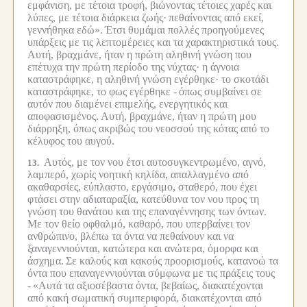
εμφάνιση, με τέτοια τροφή, βιώνοντας τέτοιες χαρές και
λύπες, με τέτοια διάρκεια ζωής·
πεθαίνοντας από εκεί,
γεννήθηκα εδώ».
Έτσι θυμάμαι πολλές προηγούμενες
υπάρξεις με τις λεπτομέρειες και τα χαρακτηριστικά τους.
Αυτή, βραχμάνε, ήταν η πρώτη αληθινή γνώση που
επέτυχα την πρώτη περίοδο της νύχτας· η άγνοια
καταστράφηκε, η αληθινή γνώση εγέρθηκε· το σκοτάδι
καταστράφηκε, το φως εγέρθηκε -
όπως συμβαίνει σε
αυτόν που διαμένει επιμελής, ενεργητικός και
αποφασισμένος.
Αυτή, βραχμάνε, ήταν η πρώτη μου
διάρρηξη, όπως ακριβώς του νεοσσού της κότας από το
κέλυφος του αυγού.
Αυτός, με τον νου έτσι αυτοσυγκεντρωμένο, αγνό,
13.
λαμπερό, χωρίς νοητική κηλίδα, απαλλαγμένο από
ακαθαρσίες, εύπλαστο, εργάσιμο, σταθερό, που έχει
φτάσει στην αδιαταραξία, κατεύθυνα τον νου προς τη
γνώση του θανάτου και της επαναγέννησης των όντων.
Με τον θείο οφθαλμό, καθαρό, που υπερβαίνει τον
ανθρώπινο, βλέπω τα όντα να πεθαίνουν και να
ξαναγεννιούνται, κατώτερα και ανώτερα, όμορφα και
άσχημα.
Σε καλούς και κακούς προορισμούς, κατανοώ τα
όντα που επαναγεννιούνται σύμφωνα με τις πράξεις τους
-
«Αυτά τα αξιοσέβαστα όντα, βεβαίως, διακατέχονται
από κακή σωματική συμπεριφορά, διακατέχονται από