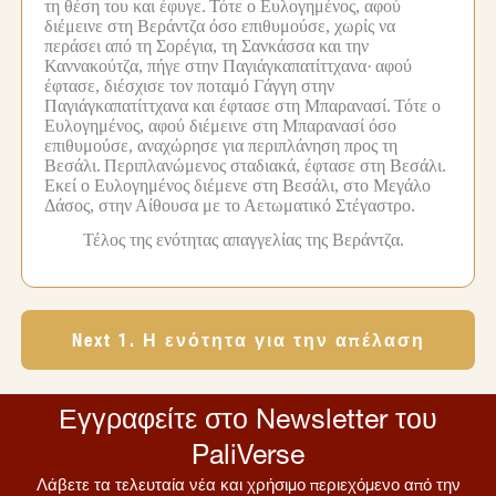
τη θέση του και έφυγε.
Τότε ο Ευλογημένος, αφού
διέμεινε στη Βεράντζα όσο επιθυμούσε, χωρίς να
περάσει από τη Σορέγια, τη Σανκάσσα και την
Καννακούτζα, πήγε στην Παγιάγκαπατίττχανα·
αφού
έφτασε, διέσχισε τον ποταμό Γάγγη στην
Παγιάγκαπατίττχανα και έφτασε στη Μπαρανασί.
Τότε ο
Ευλογημένος, αφού διέμεινε στη Μπαρανασί όσο
επιθυμούσε, αναχώρησε για περιπλάνηση προς τη
Βεσάλι.
Περιπλανώμενος σταδιακά, έφτασε στη Βεσάλι.
Εκεί ο Ευλογημένος διέμενε στη Βεσάλι, στο Μεγάλο
Δάσος, στην Αίθουσα με το Αετωματικό Στέγαστρο.
Τέλος της ενότητας απαγγελίας της Βεράντζα.
Next 1. Η ενότητα για την απέλαση
Εγγραφείτε στο Newsletter του
PaliVerse
Λάβετε τα τελευταία νέα και χρήσιμο περιεχόμενο από την