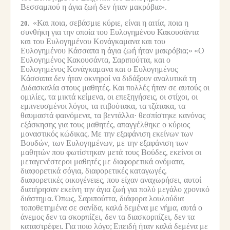
Βεσσαμπού η άγια ζωή δεν ήταν μακρόβια».
«Και ποια, σεβάσμιε κύριε, είναι η αιτία, ποια η
20.
συνθήκη για την οποία του Ευλογημένου Κακουσάντα
και του Ευλογημένου Κονάγκαμανα και του
Ευλογημένου Κάσσαπα η άγια ζωή ήταν μακρόβια;»
«Ο
Ευλογημένος Κακουσάντα, Σαριπούττα, και ο
Ευλογημένος Κονάγκαμανα και ο Ευλογημένος
Κάσσαπα δεν ήταν οκνηροί να διδάξουν αναλυτικά τη
Διδασκαλία στους μαθητές.
Και πολλές ήταν σε αυτούς οι
ομιλίες, τα μικτά κείμενα, οι επεξηγήσεις, οι στίχοι, οι
εμπνευσμένοι λόγοι, τα ιτιβούτακα, τα τζάτακα, τα
θαυμαστά φαινόμενα, τα βεντάλλα· θεσπίστηκε κανόνας
εξάσκησης για τους μαθητές, απαγγέλθηκε ο κύριος
μοναστικός κώδικας.
Με την εξαφάνιση εκείνων των
Βουδών, των Ευλογημένων, με την εξαφάνιση των
μαθητών που φωτίστηκαν μετά τους Βούδες, εκείνοι οι
μεταγενέστεροι μαθητές με διαφορετικά ονόματα,
διαφορετικά σόγια, διαφορετικές καταγωγές,
διαφορετικές οικογένειες, που είχαν αναχωρήσει, αυτοί
διατήρησαν εκείνη την άγια ζωή για πολύ μεγάλο χρονικό
διάστημα.
Όπως, Σαριπούττα, διάφορα λουλούδια
τοποθετημένα σε σανίδα, καλά δεμένα με νήμα, αυτά ο
άνεμος δεν τα σκορπίζει, δεν τα διασκορπίζει, δεν τα
καταστρέφει.
Για ποιο λόγο;
Επειδή ήταν καλά δεμένα με