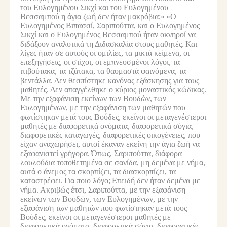
του Ευλογημένου Σικχί και του Ευλογημένου
Βεσσαμπού η άγια ζωή δεν ήταν μακρόβια;»
«Ο
Ευλογημένος Βιπασσί, Σαριπούττα, και ο Ευλογημένος
Σικχί και ο Ευλογημένος Βεσσαμπού ήταν οκνηροί να
διδάξουν αναλυτικά τη Διδασκαλία στους μαθητές.
Και
λίγες ήταν σε αυτούς οι ομιλίες, τα μικτά κείμενα, οι
επεξηγήσεις, οι στίχοι, οι εμπνευσμένοι λόγοι, τα
ιτιβούτακα, τα τζάτακα, τα θαυμαστά φαινόμενα, τα
βεντάλλα.
Δεν θεσπίστηκε κανόνας εξάσκησης για τους
μαθητές.
Δεν απαγγέλθηκε ο κύριος μοναστικός κώδικας.
Με την εξαφάνιση εκείνων των Βουδών, των
Ευλογημένων, με την εξαφάνιση των μαθητών που
φωτίστηκαν μετά τους Βούδες, εκείνοι οι μεταγενέστεροι
μαθητές με διαφορετικά ονόματα, διαφορετικά σόγια,
διαφορετικές καταγωγές, διαφορετικές οικογένειες, που
είχαν αναχωρήσει, αυτοί έκαναν εκείνη την άγια ζωή να
εξαφανιστεί γρήγορα.
Όπως, Σαριπούττα, διάφορα
λουλούδια τοποθετημένα σε σανίδα, μη δεμένα με νήμα,
αυτά ο άνεμος τα σκορπίζει, τα διασκορπίζει, τα
καταστρέφει.
Για ποιο λόγο;
Επειδή δεν ήταν δεμένα με
νήμα.
Ακριβώς έτσι, Σαριπούττα, με την εξαφάνιση
εκείνων των Βουδών, των Ευλογημένων, με την
εξαφάνιση των μαθητών που φωτίστηκαν μετά τους
Βούδες, εκείνοι οι μεταγενέστεροι μαθητές με
διαφορετικά ονόματα, διαφορετικά σόγια, διαφορετικές