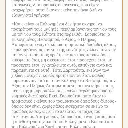
καταγωγές, διαφορετικές οικογένειες, που είχαν
αναχωρήσει, αυτοί έκαναν εκείνη την άγια ζωή να
εξαφανιστεί γρήγορα.
«Και εκείνοι οι Ευλογημένοι δεν ήταν οκνηροί να
προτρέπουν τους μαθητές, περιλαμβάνοντας τον νου τους
με τον νου τους.
Κάποτε στο παρελθόν, Σαριπούττα, ο
Ευλογημένος Βεσσαμπού, ο Άξιος, ο Πλήρως
Αυτοφωτισμένος, σε κάποιο τρομακτικό δασώδες άλσος,
περιλαμβάνοντας τον νου της κοινότητας χιλίων μοναχών
με τον νου του, τους προέτρεπε και τους παραινούσε:
'σκεφτείτε έτσι, μη σκέφτεστε έτσι·
προσέχετε έτσι, μη
προσέχετε έτσι·
εγκαταλείψτε αυτό, επιτύχετε αυτό και
παραμείνετε σε αυτό'.
Τότε, Σαριπούττα, εκείνων των
χιλίων μοναχών, καθώς προτρέπονταν έτσι, καθώς
παραινούνταν έτσι από τον Ευλογημένο Βεσσαμπού, τον
Άξιο, τον Πλήρως Αυτοφωτισμένο, οι συνειδήσεις τους,
μέσω της μη προσκόλλησης, απελευθερώθηκαν από τις
νοητικές διαφθορές.
Εκεί, Σαριπούττα, αυτό ήταν το
τρομακτικό εκείνου του τρομακτικού δασώδους άλσους -
όποιος δεν είναι χωρίς πάθος εισέρχεται σε εκείνο το
δασώδες άλσος, ως επί το πλείστον οι τρίχες του
σηκώνονται.
Αυτή λοιπόν, Σαριπούττα, είναι η αιτία, αυτή
η συνθήκη για την οποία του Ευλογημένου Βιπασσί και
του Ευλογημένου Σικχί και του Ευλογημένου