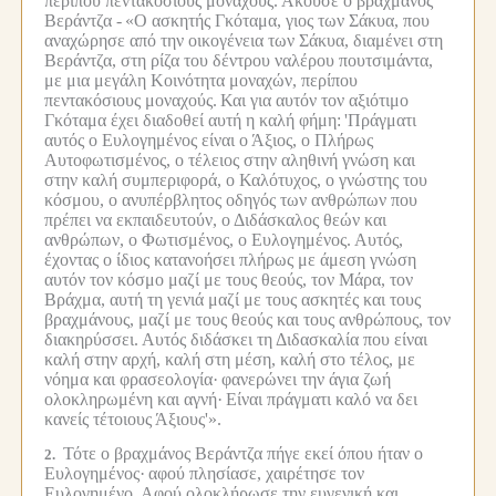
περίπου πεντακόσιους μοναχούς.
Άκουσε ο βραχμάνος
Βεράντζα -
«Ο ασκητής Γκόταμα, γιος των Σάκυα, που
αναχώρησε από την οικογένεια των Σάκυα, διαμένει στη
Βεράντζα, στη ρίζα του δέντρου ναλέρου πουτσιμάντα,
με μια μεγάλη Κοινότητα μοναχών, περίπου
πεντακόσιους μοναχούς.
Και για αυτόν τον αξιότιμο
Γκόταμα έχει διαδοθεί αυτή η καλή φήμη:
'Πράγματι
αυτός ο Ευλογημένος είναι ο Άξιος, ο Πλήρως
Αυτοφωτισμένος, ο τέλειος στην αληθινή γνώση και
στην καλή συμπεριφορά, ο Καλότυχος, ο γνώστης του
κόσμου, ο ανυπέρβλητος οδηγός των ανθρώπων που
πρέπει να εκπαιδευτούν, ο Διδάσκαλος θεών και
ανθρώπων, ο Φωτισμένος, ο Ευλογημένος.
Αυτός,
έχοντας ο ίδιος κατανοήσει πλήρως με άμεση γνώση
αυτόν τον κόσμο μαζί με τους θεούς, τον Μάρα, τον
Βράχμα, αυτή τη γενιά μαζί με τους ασκητές και τους
βραχμάνους, μαζί με τους θεούς και τους ανθρώπους, τον
διακηρύσσει.
Αυτός διδάσκει τη Διδασκαλία που είναι
καλή στην αρχή, καλή στη μέση, καλή στο τέλος, με
νόημα και φρασεολογία·
φανερώνει την άγια ζωή
ολοκληρωμένη και αγνή·
Είναι πράγματι καλό να δει
κανείς τέτοιους Άξιους'».
Τότε ο βραχμάνος Βεράντζα πήγε εκεί όπου ήταν ο
2.
Ευλογημένος·
αφού πλησίασε, χαιρέτησε τον
Ευλογημένο.
Αφού ολοκλήρωσε την ευγενική και