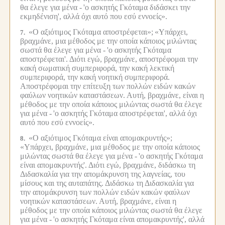
θα έλεγε για μένα -
'ο ασκητής Γκόταμα διδάσκει την
εκμηδένιση', αλλά όχι αυτό που εσύ εννοείς».
«Ο αξιότιμος Γκόταμα αποστρέφεται»;
«Υπάρχει,
7.
βραχμάνε, μια μέθοδος με την οποία κάποιος μιλώντας
σωστά θα έλεγε για μένα -
'ο ασκητής Γκόταμα
αποστρέφεται'.
Διότι εγώ, βραχμάνε, αποστρέφομαι την
κακή σωματική συμπεριφορά, την κακή λεκτική
συμπεριφορά, την κακή νοητική συμπεριφορά.
Αποστρέφομαι την επίτευξη των πολλών ειδών κακών
φαύλων νοητικών καταστάσεων.
Αυτή, βραχμάνε, είναι η
μέθοδος με την οποία κάποιος μιλώντας σωστά θα έλεγε
για μένα -
'ο ασκητής Γκόταμα αποστρέφεται', αλλά όχι
αυτό που εσύ εννοείς».
«Ο αξιότιμος Γκόταμα είναι απομακρυντής»;
8.
«Υπάρχει, βραχμάνε, μια μέθοδος με την οποία κάποιος
μιλώντας σωστά θα έλεγε για μένα -
'ο ασκητής Γκόταμα
είναι απομακρυντής'.
Διότι εγώ, βραχμάνε, διδάσκω τη
Διδασκαλία για την απομάκρυνση της λαγνείας, του
μίσους και της αυταπάτης.
Διδάσκω τη Διδασκαλία για
την απομάκρυνση των πολλών ειδών κακών φαύλων
νοητικών καταστάσεων.
Αυτή, βραχμάνε, είναι η
μέθοδος με την οποία κάποιος μιλώντας σωστά θα έλεγε
για μένα -
'ο ασκητής Γκόταμα είναι απομακρυντής', αλλά