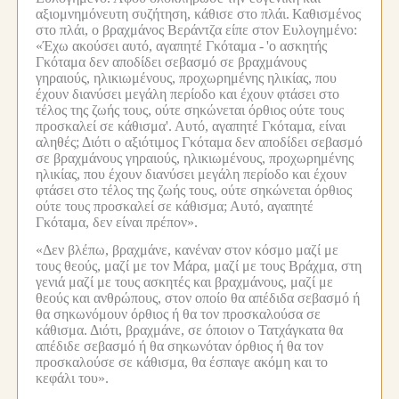
αξιομνημόνευτη συζήτηση, κάθισε στο πλάι.
Καθισμένος
στο πλάι, ο βραχμάνος Βεράντζα είπε στον Ευλογημένο:
«Έχω ακούσει αυτό, αγαπητέ Γκόταμα -
'ο ασκητής
Γκόταμα δεν αποδίδει σεβασμό σε βραχμάνους
γηραιούς, ηλικιωμένους, προχωρημένης ηλικίας, που
έχουν διανύσει μεγάλη περίοδο και έχουν φτάσει στο
τέλος της ζωής τους, ούτε σηκώνεται όρθιος ούτε τους
προσκαλεί σε κάθισμα'.
Αυτό, αγαπητέ Γκόταμα, είναι
αληθές;
Διότι ο αξιότιμος Γκόταμα δεν αποδίδει σεβασμό
σε βραχμάνους γηραιούς, ηλικιωμένους, προχωρημένης
ηλικίας, που έχουν διανύσει μεγάλη περίοδο και έχουν
φτάσει στο τέλος της ζωής τους, ούτε σηκώνεται όρθιος
ούτε τους προσκαλεί σε κάθισμα;
Αυτό, αγαπητέ
Γκόταμα, δεν είναι πρέπον».
«Δεν βλέπω, βραχμάνε, κανέναν στον κόσμο μαζί με
τους θεούς, μαζί με τον Μάρα, μαζί με τους Βράχμα, στη
γενιά μαζί με τους ασκητές και βραχμάνους, μαζί με
θεούς και ανθρώπους, στον οποίο θα απέδιδα σεβασμό ή
θα σηκωνόμουν όρθιος ή θα τον προσκαλούσα σε
κάθισμα.
Διότι, βραχμάνε, σε όποιον ο Τατχάγκατα θα
απέδιδε σεβασμό ή θα σηκωνόταν όρθιος ή θα τον
προσκαλούσε σε κάθισμα, θα έσπαγε ακόμη και το
κεφάλι του».