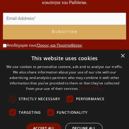
κοινότητα του PaliVerse.
Αποδέχομαι τους
Όρους και Προϋποθέσεις
×
Συνεισφορά
This website uses cookies
Μενού
Λογαριασμός
Όροι
Επικοινωνία
We use cookies to personalise content, ads and to analyse our traffic.
Χρήσης
Αρχική
Αίτηση
We also share information about your use of our site with our
The
μέλους
advertising and analytics partners who may combine it with other
και
Σχετικά
information that you’ve provided to them or that they’ve collected
PaliVerse
με εμάς
Ο
Απορρήτου
from your use of their services.
Privacy Policy
λογαριασμός
Project
μου
Η
STRICTLY NECESSARY
PERFORMANCE
ομάδα
Όροι και
μας
προυποθέσεις
TARGETING
FUNCTIONALITY
Δικαιώματα
και χρήση
Πολιτική
ACCEPT ALL
DECLINE ALL