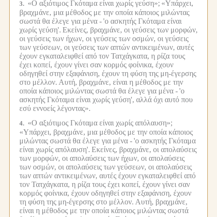
«Ο αξιότιμος Γκόταμα είναι χωρίς γεύση»;
«Υπάρχει,
3.
βραχμάνε, μια μέθοδος με την οποία κάποιος μιλώντας
σωστά θα έλεγε για μένα -
'ο ασκητής Γκόταμα είναι
χωρίς γεύση'.
Εκείνες, βραχμάνε, οι γεύσεις των μορφών,
οι γεύσεις των ήχων, οι γεύσεις των οσμών, οι γεύσεις
των γεύσεων, οι γεύσεις των απτών αντικειμένων, αυτές
έχουν εγκαταλειφθεί από τον Τατχάγκατα, η ρίζα τους
έχει κοπεί, έχουν γίνει σαν κορμός φοίνικα, έχουν
οδηγηθεί στην εξαφάνιση, έχουν τη φύση της μη-έγερσης
στο μέλλον.
Αυτή, βραχμάνε, είναι η μέθοδος με την
οποία κάποιος μιλώντας σωστά θα έλεγε για μένα -
'ο
ασκητής Γκόταμα είναι χωρίς γεύση', αλλά όχι αυτό που
εσύ εννοείς λέγοντας».
«Ο αξιότιμος Γκόταμα είναι χωρίς απόλαυση»;
4.
«Υπάρχει, βραχμάνε, μια μέθοδος με την οποία κάποιος
μιλώντας σωστά θα έλεγε για μένα -
'ο ασκητής Γκόταμα
είναι χωρίς απόλαυση'.
Εκείνες, βραχμάνε, οι απολαύσεις
των μορφών, οι απολαύσεις των ήχων, οι απολαύσεις
των οσμών, οι απολαύσεις των γεύσεων, οι απολαύσεις
των απτών αντικειμένων, αυτές έχουν εγκαταλειφθεί από
τον Τατχάγκατα, η ρίζα τους έχει κοπεί, έχουν γίνει σαν
κορμός φοίνικα, έχουν οδηγηθεί στην εξαφάνιση, έχουν
τη φύση της μη-έγερσης στο μέλλον.
Αυτή, βραχμάνε,
είναι η μέθοδος με την οποία κάποιος μιλώντας σωστά