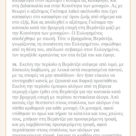
καταφεύγω στον αξιότιμο Γκόταμα ως καταφύγιο, και
στη Διδασκαλία και στην Κοινότητα των μοναχών.
Ας με
θεωρεί ο αξιότιμος Γκόταμα λαϊκό ακόλουθο που έχει
καταφύγει στο καταφύγιο εφ' όρου ζωής από σήμερα και
στο εξής.
Και ας αποδεχθεί ο αξιότιμος Γκόταμα την
κατοικία κατά την βροχερή εποχή στη Βεράντζα μαζί με
την Κοινότητα των μοναχών».
Ο Ευλογημένος
αποδέχθηκε με σιωπή.
Τότε ο βραχμάνος Βεράντζα,
γνωρίζοντας τη συναίνεση του Ευλογημένου, σηκώθηκε
από τη θέση του, απέδωσε σεβασμό στον Ευλογημένο,
τον περιήλθε κρατώντας τον στα δεξιά του και έφυγε.
Εκείνη την περίοδο η Βεράντζα υπέφερε από λιμό, με
16.
δύσκολη διαβίωση, με λευκά οστά σκορπισμένα παντού,
με τις σπορές να μην αποδίδουν· δεν ήταν εύκολο να
συντηρηθεί κανείς με ζητιανιά και διαρκή προσπάθεια.
Εκείνη την περίοδο έμποροι αλόγων από τη βόρεια
περιοχή είχαν έρθει στη Βεράντζα για την κατοικία κατά
την βροχερή εποχή με περίπου πεντακόσια άλογα.
Από
αυτούς είχε θεσπιστεί στους σταύλους των αλόγων ένα
πάτθα κριθαριού για κάθε μοναχό.
Οι μοναχοί, αφού
ντύθηκαν το πρωί και πήραν τα κύπελλα και τους χιτώνες
τους, μπήκαν στη Βεράντζα για προσφερόμενη τροφή,
και μη λαμβάνοντας προσφερόμενη τροφή, αφού
περπάτησαν στους σταύλους των αλόγων για
προσφερόμενη τροφή, έφεραν το κριθάρι στο μοναστήρι