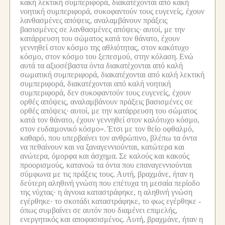
κακή λεκτική συμπεριφορά, διακατέχονται από κακή
νοητική συμπεριφορά, συκοφαντούν τους ευγενείς, έχουν
λανθασμένες απόψεις, αναλαμβάνουν πράξεις
βασισμένες σε λανθασμένες απόψεις·
αυτοί, με την
κατάρρευση του σώματος κατά τον θάνατο, έχουν
γεννηθεί στον κόσμο της αθλιότητας, στον κακότυχο
κόσμο, στον κόσμο του ξεπεσμού, στην κόλαση.
Ενώ
αυτά τα αξιοσέβαστα όντα διακατέχονται από καλή
σωματική συμπεριφορά, διακατέχονται από καλή λεκτική
συμπεριφορά, διακατέχονται από καλή νοητική
συμπεριφορά, δεν συκοφαντούν τους ευγενείς, έχουν
ορθές απόψεις, αναλαμβάνουν πράξεις βασισμένες σε
ορθές απόψεις·
αυτοί, με την κατάρρευση του σώματος
κατά τον θάνατο, έχουν γεννηθεί στον καλότυχο κόσμο,
στον ευδαιμονικό κόσμο».
Έτσι με τον θείο οφθαλμό,
καθαρό, που υπερβαίνει τον ανθρώπινο, βλέπω τα όντα
να πεθαίνουν και να ξαναγεννιούνται, κατώτερα και
ανώτερα, όμορφα και άσχημα.
Σε καλούς και κακούς
προορισμούς, κατανοώ τα όντα που επαναγεννιούνται
σύμφωνα με τις πράξεις τους.
Αυτή, βραχμάνε, ήταν η
δεύτερη αληθινή γνώση που επέτυχα τη μεσαία περίοδο
της νύχτας· η άγνοια καταστράφηκε, η αληθινή γνώση
εγέρθηκε· το σκοτάδι καταστράφηκε, το φως εγέρθηκε -
όπως συμβαίνει σε αυτόν που διαμένει επιμελής,
ενεργητικός και αποφασισμένος.
Αυτή, βραχμάνε, ήταν η