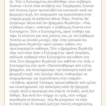
Τότε ο Ευλογημένος απευθύνθηκε στον σεβάσμιο
22.
Άναντα:
«Αυτό είναι συνήθεια των Τατχάγκατα, Άναντα·
από όποιους έχουν προσκληθεί και κατοικούν κατά την
βροχερή εποχή, δεν αναχωρούν για περιπλάνηση στην
επαρχία χωρίς να ζητήσουν άδεια.
Πάμε, Άναντα, θα
ζητήσουμε άδεια από τον βραχμάνο Βεράντζα».
«Ναι,
σεβάσμιε κύριε», απάντησε ο σεβάσμιος Άναντα στον
Ευλογημένο.
Τότε ο Ευλογημένος, αφού ντύθηκε και
πήρε το κύπελλο και τους χιτώνες του, με τον σεβάσμιο
Άναντα ως συνοδό μοναχό, πήγε στην κατοικία του
βραχμάνου Βεράντζα·
αφού έφτασε, κάθισε στο
προετοιμασμένο κάθισμα.
Τότε ο βραχμάνος Βεράντζα
πήγε εκεί όπου ήταν ο Ευλογημένος·
αφού πλησίασε,
απέδωσε σεβασμό στον Ευλογημένο και κάθισε στο
πλάι.
Στον βραχμάνο Βεράντζα που καθόταν στο πλάι, ο
Ευλογημένος είπε αυτό:
«Προσκληθήκαμε από εσένα,
βραχμάνε, και ολοκληρώσαμε την απόσυρση κατά την
βροχερή εποχή· σου ζητούμε άδεια, επιθυμούμε να
αναχωρήσουμε για περιπλάνηση στην επαρχία».
«Αλήθεια, αγαπητέ Γκόταμα, προσκληθήκατε από εμένα
και ολοκληρώσατε την απόσυρση κατά την βροχερή
εποχή·
αλλά η προσφορά που έπρεπε να δοθεί, αυτή δεν
δόθηκε.
Και αυτό δεν υπήρχε σε εμάς, ούτε υπήρχε
απροθυμία να δώσουμε· πώς θα μπορούσε να είναι
δυνατόν εδώ; Η οικιακή ζωή έχει πολλές υποχρεώσεις,