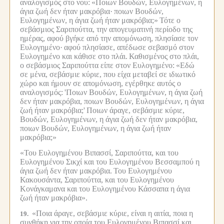
αναλογισμός στο νου:
«Ποιων Βουδών, Ευλογημένων, η
άγια ζωή δεν ήταν μακρόβια·
ποιων Βουδών,
Ευλογημένων, η άγια ζωή ήταν μακρόβια;»
Τότε ο
σεβάσμιος Σαριπούττα, την απογευματινή περίοδο της
ημέρας, αφού βγήκε από την απομόνωση, πλησίασε τον
Ευλογημένο·
αφού πλησίασε, απέδωσε σεβασμό στον
Ευλογημένο και κάθισε στο πλάι.
Καθισμένος στο πλάι,
ο σεβάσμιος Σαριπούττα είπε στον Ευλογημένο:
«Εδώ
σε μένα, σεβάσμιε κύριε, που είχα μεταβεί σε ιδιωτικό
χώρο και ήμουν σε απομόνωση, εγέρθηκε αυτός ο
αναλογισμός:
'Ποιων Βουδών, Ευλογημένων, η άγια ζωή
δεν ήταν μακρόβια, ποιων Βουδών, Ευλογημένων, η άγια
ζωή ήταν μακρόβια;'
Ποιων άραγε, σεβάσμιε κύριε,
Βουδών, Ευλογημένων, η άγια ζωή δεν ήταν μακρόβια,
ποιων Βουδών, Ευλογημένων, η άγια ζωή ήταν
μακρόβια;»
«Του Ευλογημένου Βιπασσί, Σαριπούττα, και του
Ευλογημένου Σικχί και του Ευλογημένου Βεσσαμπού η
άγια ζωή δεν ήταν μακρόβια.
Του Ευλογημένου
Κακουσάντα, Σαριπούττα, και του Ευλογημένου
Κονάγκαμανα και του Ευλογημένου Κάσσαπα η άγια
ζωή ήταν μακρόβια».
«Ποια άραγε, σεβάσμιε κύριε, είναι η αιτία, ποια η
19.
συνθήκη για την οποία του Ευλογημένου Βιπασσί και