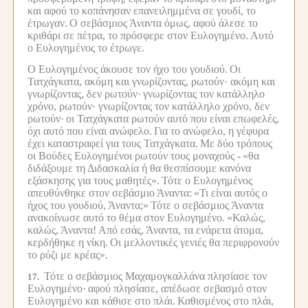
και αφού το κοπάνησαν επανειλημμένα σε γουδί, το
έτρωγαν.
Ο σεβάσμιος Άναντα όμως, αφού άλεσε το
κριθάρι σε πέτρα, το πρόσφερε στον Ευλογημένο.
Αυτό
ο Ευλογημένος το έτρωγε.
Ο Ευλογημένος άκουσε τον ήχο του γουδιού.
Οι
Τατχάγκατα, ακόμη και γνωρίζοντας, ρωτούν· ακόμη και
γνωρίζοντας, δεν ρωτούν·
γνωρίζοντας τον κατάλληλο
χρόνο, ρωτούν· γνωρίζοντας τον κατάλληλο χρόνο, δεν
ρωτούν·
οι Τατχάγκατα ρωτούν αυτό που είναι επωφελές,
όχι αυτό που είναι ανώφελο.
Για το ανώφελο, η γέφυρα
έχει καταστραφεί για τους Τατχάγκατα.
Με δύο τρόπους
οι Βούδες Ευλογημένοι ρωτούν τους μοναχούς -
«θα
διδάξουμε τη Διδασκαλία ή θα θεσπίσουμε κανόνα
εξάσκησης για τους μαθητές».
Τότε ο Ευλογημένος
απευθύνθηκε στον σεβάσμιο Άναντα:
«Τι είναι αυτός ο
ήχος του γουδιού, Άναντα;»
Τότε ο σεβάσμιος Άναντα
ανακοίνωσε αυτό το θέμα στον Ευλογημένο.
«Καλώς,
καλώς, Άναντα!
Από εσάς, Άναντα, τα ενάρετα άτομα,
κερδήθηκε η νίκη.
Οι μελλοντικές γενιές θα περιφρονούν
το ρύζι με κρέας».
Τότε ο σεβάσμιος Μαχαμογκαλλάνα πλησίασε τον
17.
Ευλογημένο·
αφού πλησίασε, απέδωσε σεβασμό στον
Ευλογημένο και κάθισε στο πλάι.
Καθισμένος στο πλάι,