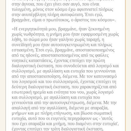
στην άγνοια, που έχει γίνει σαν αυγό, που είναι
τυλιγμένη, μόνος στον κόσμο έχω αφυπνιστεί πλήρως
στην ανυπέρβλητη πλήρη αυτοφώτιση.
Έτσι εγώ,
βραχμάνε, είμαι ο πρωτότοκος, ο άριστος του κόσμου».
«Η ενεργητικότητά μου, βραχμάνε, ήταν ξεκινημένη
χωρίς νωθρότητα, η μνήμη μου ήταν εφαρμοσμένη χωρίς
λήθη, το σώμα μου ήταν γαλήνιο χωρίς ταραχή, η
συνείδησή μου ήταν αυτοσυγκεντρωμένη και πλήρως
εστιασμένη.
Έτσι εγώ, βραχμάνε, αποστασιοποιημένος
από τις ηδονές, αποστασιοποιημένος από τις φαύλες
νοητικές καταστάσεις, έχοντας επιτύχει την πρώτη
διαλογιστική έκσταση, που συνοδεύεται από λογισμό και
συλλογισμό, με αγαλλίαση και ευτυχία που γεννιούνται
από την αποστασιοποίηση, διέμενα.
Με τον κατευνασμό
του λογισμού και του συλλογισμού, έχοντας επιτύχει τη
δεύτερη διαλογιστική έκσταση, που χαρακτηρίζεται από
εσωτερική ηρεμία και ενότητα του νου, χωρίς λογισμό
και συλλογισμό, με αγαλλίαση και ευτυχία που
γεννιούνται από την αυτοσυγκέντρωση, διέμενα.
Με την
απαλλαγή από την αγαλλίαση, διέμενα με αταραξία,
μνήμων και με πλήρη επίγνωση, και βίωσα σωματική
ευτυχία, αυτό που οι ευγενείς περιγράφουν ως -
'αυτός
που έχει αταραξία και μνήμη, που διαμένει στην ευτυχία',
έχοντας επιτύχει την τρίτη διαλογιστική έκσταση,