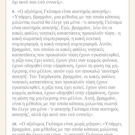
όχι αυτό που εσύ εννοείς».
«Ο αξιότιμος Γκόταμα είναι αυστηρός ασκητής»;
9.
«Υπάρχει, βραχμάνε, μια μέθοδος με την οποία κάποιος
μιλώντας σωστά θα έλεγε για μένα -
'ο ασκητής Γκόταμα
είναι αυστηρός ασκητής'.
Εγώ, βραχμάνε, λέω ότι οι
κακές φαύλες νοητικές καταστάσεις προκαλούν τύψη - η
κακή σωματική συμπεριφορά, η κακή λεκτική
συμπεριφορά, η κακή νοητική συμπεριφορά.
Αυτόν,
βραχμάνε, του οποίου οι κακές φαύλες νοητικές
καταστάσεις που προκαλούν τύψη έχουν εγκαταλειφθεί,
η ρίζα τους έχει κοπεί, έχουν γίνει σαν κορμός φοίνικα,
έχουν οδηγηθεί στην εξαφάνιση, έχουν τη φύση της μη-
έγερσης στο μέλλον, αυτόν εγώ τον αποκαλώ 'αυστηρό
ασκητή'.
Του Τατχάγκατα, βραχμάνε, οι κακές φαύλες
νοητικές καταστάσεις που προκαλούν τύψη έχουν
εγκαταλειφθεί, η ρίζα τους έχει κοπεί, έχουν γίνει σαν
κορμός φοίνικα, έχουν οδηγηθεί στην εξαφάνιση, έχουν
τη φύση της μη-έγερσης στο μέλλον.
Αυτή, βραχμάνε,
είναι η μέθοδος με την οποία κάποιος μιλώντας σωστά
θα έλεγε για μένα -
'ο ασκητής Γκόταμα είναι αυστηρός
ασκητής', αλλά όχι αυτό που εσύ εννοείς».
«Ο αξιότιμος Γκόταμα είναι χωρίς μήτρα»;
«Υπάρχει,
10.
βραχμάνε, μια μέθοδος με την οποία κάποιος μιλώντας
σωστά θα έλεγε για μένα -
'ο ασκητής Γκόταμα είναι