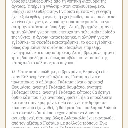
νους απελευθερώθηκε από τη νοητική διαφθορά της
άγνοιας.
Υπήρξε η γνώση: «στον απελευθερωμένο,
υπάρχει απελευθέρωση».
Γνώρισα άμεσα: «η γέννηση
έχει εξαλειφθεί, η άγια ζωή έχει βιωθεί, αυτό που έπρεπε
να γίνει έχει γίνει, δεν υπάρχει τίποτα περισσότερο για
αυτή την κατάσταση ύπαρξης».
Αυτή, βραχμάνε, ήταν η
τρίτη αληθινή γνώση που επέτυχα την τελευταία περίοδο
της νύχτας· η άγνοια καταστράφηκε, η αληθινή γνώση
εγέρθηκε· το σκοτάδι καταστράφηκε, το φως εγέρθηκε -
όπως συμβαίνει σε αυτόν που διαμένει επιμελής,
ενεργητικός και αποφασισμένος.
Αυτή, βραχμάνε, ήταν η
τρίτη διάρρηξή μου -
όπως ακριβώς του νεοσσού της
κότας από το κέλυφος του αυγού».
Όταν αυτό ειπώθηκε, ο βραχμάνος Βεράντζα είπε
15.
στον Ευλογημένο:
«Ο αξιότιμος Γκόταμα είναι ο
πρωτότοκος, ο αξιότιμος Γκόταμα είναι ο άριστος!
Θαυμάσιο, αγαπητέ Γκόταμα, θαυμάσιο, αγαπητέ
Γκόταμα!
Όπως, αγαπητέ Γκόταμα, κάποιος θα έστηνε
όρθιο κάτι που είχε αναποδογυριστεί, ή θα αποκάλυπτε
κάτι που ήταν κρυμμένο, ή θα έδειχνε τον δρόμο σε
κάποιον που είχε χαθεί, ή θα κρατούσε μια λάμπα λαδιού
στο σκοτάδι -
'αυτοί που έχουν μάτια να δουν τα
αντικείμενα', έτσι ακριβώς η Διδασκαλία έχει φανερωθεί
από τον αξιότιμο Γκόταμα με πολλούς τρόπους.
Εγώ