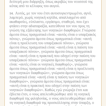
δεύτερή μου διάρρηξη, όπως ακριβώς του νεοσσού της
κότας από το κέλυφος του αυγού.
Αυτός, με τον νου έτσι αυτοσυγκεντρωμένο, αγνό,
14.
λαμπερό, χωρίς νοητική κηλίδα, απαλλαγμένο από
ακαθαρσίες, εύπλαστο, εργάσιμο, σταθερό, που έχει
φτάσει στην αδιαταραξία, κατεύθυνα τον νου προς τη
γνώση της εξάλειψης των νοητικών διαφθορών.
Γνώρισα
άμεσα όπως πραγματικά είναι: «αυτός είναι ο υπαρξιακός
πόνος», γνώρισα άμεσα όπως πραγματικά είναι: «αυτή
είναι η προέλευση του υπαρξιακού πόνου», γνώρισα
άμεσα όπως πραγματικά είναι: «αυτή είναι η παύση του
υπαρξιακού πόνου», γνώρισα άμεσα όπως πραγματικά
είναι: «αυτή είναι η πρακτική που οδηγεί στην παύση του
υπαρξιακού πόνου»·
γνώρισα άμεσα όπως πραγματικά
είναι: «αυτές είναι οι νοητικές διαφθορές», γνώρισα
άμεσα όπως πραγματικά είναι: «αυτή είναι η προέλευση
των νοητικών διαφθορών», γνώρισα άμεσα όπως
πραγματικά είναι: «αυτή είναι η παύση των νοητικών
διαφθορών», γνώρισα άμεσα όπως πραγματικά είναι:
«αυτή είναι η πρακτική που οδηγεί στην παύση των
νοητικών διαφθορών».
Καθώς εγώ γνώριζα έτσι και
έβλεπα έτσι, ο νους απελευθερώθηκε από τη νοητική
διαφθορά της φιληδονίας, ο νους απελευθερώθηκε από
τη νοητική διαφθορά της προσκόλλησης στην ύπαρξη, ο