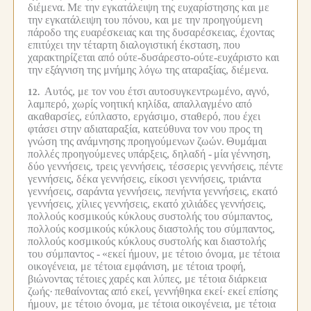
διέμενα.
Με την εγκατάλειψη της ευχαρίστησης και με
την εγκατάλειψη του πόνου, και με την προηγούμενη
πάροδο της ευαρέσκειας και της δυσαρέσκειας, έχοντας
επιτύχει την τέταρτη διαλογιστική έκσταση, που
χαρακτηρίζεται από ούτε-δυσάρεστο-ούτε-ευχάριστο και
την εξάγνιση της μνήμης λόγω της αταραξίας, διέμενα.
Αυτός, με τον νου έτσι αυτοσυγκεντρωμένο, αγνό,
12.
λαμπερό, χωρίς νοητική κηλίδα, απαλλαγμένο από
ακαθαρσίες, εύπλαστο, εργάσιμο, σταθερό, που έχει
φτάσει στην αδιαταραξία, κατεύθυνα τον νου προς τη
γνώση της ανάμνησης προηγούμενων ζωών.
Θυμάμαι
πολλές προηγούμενες υπάρξεις, δηλαδή -
μία γέννηση,
δύο γεννήσεις, τρεις γεννήσεις, τέσσερις γεννήσεις, πέντε
γεννήσεις, δέκα γεννήσεις, είκοσι γεννήσεις, τριάντα
γεννήσεις, σαράντα γεννήσεις, πενήντα γεννήσεις, εκατό
γεννήσεις, χίλιες γεννήσεις, εκατό χιλιάδες γεννήσεις,
πολλούς κοσμικούς κύκλους συστολής του σύμπαντος,
πολλούς κοσμικούς κύκλους διαστολής του σύμπαντος,
πολλούς κοσμικούς κύκλους συστολής και διαστολής
του σύμπαντος -
«εκεί ήμουν, με τέτοιο όνομα, με τέτοια
οικογένεια, με τέτοια εμφάνιση, με τέτοια τροφή,
βιώνοντας τέτοιες χαρές και λύπες, με τέτοια διάρκεια
ζωής·
πεθαίνοντας από εκεί, γεννήθηκα εκεί·
εκεί επίσης
ήμουν, με τέτοιο όνομα, με τέτοια οικογένεια, με τέτοια