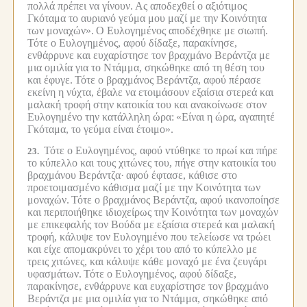
πολλά πρέπει να γίνουν.
Ας αποδεχθεί ο αξιότιμος
Γκόταμα το αυριανό γεύμα μου μαζί με την Κοινότητα
των μοναχών».
Ο Ευλογημένος αποδέχθηκε με σιωπή.
Τότε ο Ευλογημένος, αφού δίδαξε, παρακίνησε,
ενθάρρυνε και ευχαρίστησε τον βραχμάνο Βεράντζα με
μια ομιλία για το Ντάμμα, σηκώθηκε από τη θέση του
και έφυγε.
Τότε ο βραχμάνος Βεράντζα, αφού πέρασε
εκείνη η νύχτα, έβαλε να ετοιμάσουν εξαίσια στερεά και
μαλακή τροφή στην κατοικία του και ανακοίνωσε στον
Ευλογημένο την κατάλληλη ώρα:
«Είναι η ώρα, αγαπητέ
Γκόταμα, το γεύμα είναι έτοιμο».
Τότε ο Ευλογημένος, αφού ντύθηκε το πρωί και πήρε
23.
το κύπελλο και τους χιτώνες του, πήγε στην κατοικία του
βραχμάνου Βεράντζα·
αφού έφτασε, κάθισε στο
προετοιμασμένο κάθισμα μαζί με την Κοινότητα των
μοναχών.
Τότε ο βραχμάνος Βεράντζα, αφού ικανοποίησε
και περιποιήθηκε ιδιοχείρως την Κοινότητα των μοναχών
με επικεφαλής τον Βούδα με εξαίσια στερεά και μαλακή
τροφή, κάλυψε τον Ευλογημένο που τελείωσε να τρώει
και είχε απομακρύνει το χέρι του από το κύπελλο με
τρεις χιτώνες, και κάλυψε κάθε μοναχό με ένα ζευγάρι
υφασμάτων.
Τότε ο Ευλογημένος, αφού δίδαξε,
παρακίνησε, ενθάρρυνε και ευχαρίστησε τον βραχμάνο
Βεράντζα με μια ομιλία για το Ντάμμα, σηκώθηκε από