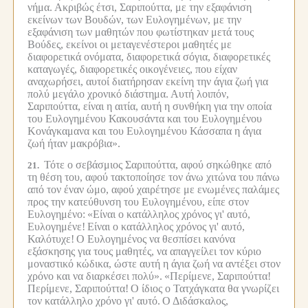
νήμα.
Ακριβώς έτσι, Σαριπούττα, με την εξαφάνιση
εκείνων των Βουδών, των Ευλογημένων, με την
εξαφάνιση των μαθητών που φωτίστηκαν μετά τους
Βούδες, εκείνοι οι μεταγενέστεροι μαθητές με
διαφορετικά ονόματα, διαφορετικά σόγια, διαφορετικές
καταγωγές, διαφορετικές οικογένειες, που είχαν
αναχωρήσει, αυτοί διατήρησαν εκείνη την άγια ζωή για
πολύ μεγάλο χρονικό διάστημα.
Αυτή λοιπόν,
Σαριπούττα, είναι η αιτία, αυτή η συνθήκη για την οποία
του Ευλογημένου Κακουσάντα και του Ευλογημένου
Κονάγκαμανα και του Ευλογημένου Κάσσαπα η άγια
ζωή ήταν μακρόβια».
Τότε ο σεβάσμιος Σαριπούττα, αφού σηκώθηκε από
21.
τη θέση του, αφού τακτοποίησε τον άνω χιτώνα του πάνω
από τον έναν ώμο, αφού χαιρέτησε με ενωμένες παλάμες
προς την κατεύθυνση του Ευλογημένου, είπε στον
Ευλογημένο:
«Είναι ο κατάλληλος χρόνος γι' αυτό,
Ευλογημένε!
Είναι ο κατάλληλος χρόνος γι' αυτό,
Καλότυχε!
Ο Ευλογημένος να θεσπίσει κανόνα
εξάσκησης για τους μαθητές, να απαγγείλει τον κύριο
μοναστικό κώδικα, ώστε αυτή η άγια ζωή να αντέξει στον
χρόνο και να διαρκέσει πολύ».
«Περίμενε, Σαριπούττα!
Περίμενε, Σαριπούττα!
Ο ίδιος ο Τατχάγκατα θα γνωρίζει
τον κατάλληλο χρόνο γι' αυτό.
Ο Διδάσκαλος,