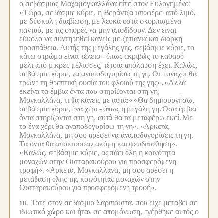
ο σεβάσμιος Μαχαμογκαλλάνα είπε στον Ευλογημένο:
«Τώρα, σεβάσμιε κύριε, η Βεράντζα υποφέρει από λιμό,
με δύσκολη διαβίωση, με λευκά οστά σκορπισμένα
παντού, με τις σπορές να μην αποδίδουν.
Δεν είναι
εύκολο να συντηρηθεί κανείς με ζητιανιά και διαρκή
προσπάθεια.
Αυτής της μεγάλης γης, σεβάσμιε κύριε, το
κάτω στρώμα είναι τέλειο -
όπως ακριβώς το καθαρό
μέλι από μικρές μέλισσες, τέτοια απόλαυση έχει.
Καλώς,
σεβάσμιε κύριε, να αναποδογυρίσω τη γη.
Οι μοναχοί θα
τρώνε τη θρεπτική ουσία του φλοιού της γης».
«Αλλά
εκείνα τα έμβια όντα που στηρίζονται στη γη,
Μογκαλλάνα, τι θα κάνεις με αυτά;»
«Θα δημιουργήσω,
σεβάσμιε κύριε, ένα χέρι -
όπως η μεγάλη γη.
Όσα έμβια
όντα στηρίζονται στη γη, αυτά θα τα μεταφέρω εκεί.
Με
το ένα χέρι θα αναποδογυρίσω τη γη».
«Αρκετά,
Μογκαλλάνα, μη σου αρέσει να αναποδογυρίσεις τη γη.
Τα όντα θα αποκτούσαν ακόμη και ψευδαίσθηση».
«Καλώς, σεβάσμιε κύριε, ας πάει όλη η κοινότητα
μοναχών στην Ουτταρακούρου για προσφερόμενη
τροφή».
«Αρκετά, Μογκαλλάνα, μη σου αρέσει η
μετάβαση όλης της κοινότητας μοναχών στην
Ουτταρακούρου για προσφερόμενη τροφή».
Τότε στον σεβάσμιο Σαριπούττα, που είχε μεταβεί σε
18.
ιδιωτικό χώρο και ήταν σε απομόνωση, εγέρθηκε αυτός ο