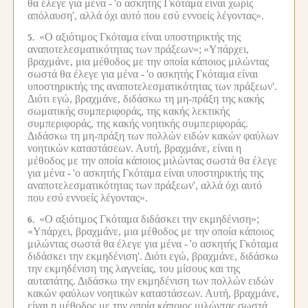
θα έλεγε για μένα -
'ο ασκητής Γκόταμα είναι χωρίς
απόλαυση', αλλά όχι αυτό που εσύ εννοείς λέγοντας».
«Ο αξιότιμος Γκόταμα είναι υποστηρικτής της
5.
αναποτελεσματικότητας των πράξεων»;
«Υπάρχει,
βραχμάνε, μια μέθοδος με την οποία κάποιος μιλώντας
σωστά θα έλεγε για μένα -
'ο ασκητής Γκόταμα είναι
υποστηρικτής της αναποτελεσματικότητας των πράξεων'.
Διότι εγώ, βραχμάνε, διδάσκω τη μη-πράξη της κακής
σωματικής συμπεριφοράς, της κακής λεκτικής
συμπεριφοράς, της κακής νοητικής συμπεριφοράς.
Διδάσκω τη μη-πράξη των πολλών ειδών κακών φαύλων
νοητικών καταστάσεων.
Αυτή, βραχμάνε, είναι η
μέθοδος με την οποία κάποιος μιλώντας σωστά θα έλεγε
για μένα -
'ο ασκητής Γκόταμα είναι υποστηρικτής της
αναποτελεσματικότητας των πράξεων', αλλά όχι αυτό
που εσύ εννοείς λέγοντας».
«Ο αξιότιμος Γκόταμα διδάσκει την εκμηδένιση»;
6.
«Υπάρχει, βραχμάνε, μια μέθοδος με την οποία κάποιος
μιλώντας σωστά θα έλεγε για μένα -
'ο ασκητής Γκόταμα
διδάσκει την εκμηδένιση'.
Διότι εγώ, βραχμάνε, διδάσκω
την εκμηδένιση της λαγνείας, του μίσους και της
αυταπάτης.
Διδάσκω την εκμηδένιση των πολλών ειδών
κακών φαύλων νοητικών καταστάσεων.
Αυτή, βραχμάνε,
είναι η μέθοδος με την οποία κάποιος μιλώντας σωστά