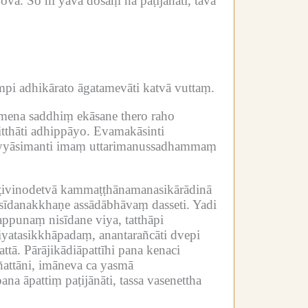
bova.
So hi yāva dosaṃ na paṭijānāti, tāva
mpi adhikārato āgatamevāti katvā vuttaṃ.
āmena saddhiṃ ekāsane thero raho
thāti adhippāyo.
Evamakāsinti
yāsimanti imaṃ uttarimanussadhammaṃ
aṭivinodetvā kammaṭṭhānamanasikārādinā
nisīdanakkhaṇe assādābhāvaṃ dasseti.
Yadi
nappunaṃ nisīdane viya, tatthāpi
yatasikkhāpadaṃ, anantarañcāti dvepi
ttā.
Pārājikādiāpattīhi pana kenaci
ñattāni, imāneva ca yasmā
na āpattiṃ paṭijānāti, tassa vasenettha