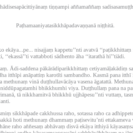
ghādisesapācittiyānaṃ tiṇṇampi aññamaññaṃ sadisasamuṭṭh
Paṭhamaaniyatasikkhāpadavaṇṇanā niṭṭhitā.
 ekāya...pe...
nisajjaṃ kappetu’’nti avatvā ‘‘paṭikkhittaṃ 
‘‘ekassā’’ti vattabboti sādhento āha ‘‘itarathā hī’’tiādi.
kaṃ.
Ādi-saddena pākārādiparikkhittaṃ cetiyamāḷakādiṃ sa
dha itthīpi anāpattiṃ karotīti sambandho.
Kasmā pana itthī 
a methunaṃ vinā duṭṭhullavācāya vasena āgatattā.
Methuna
ā niddūpagatamhi bhikkhumhi viya.
Duṭṭhullaṃ pana na paṭ
rimanā, tā nikkhamitvā bhikkhū ujjhāpesu’’nti vuttaṃ, tasmā 
anti.
iṃ sikkhāpade cakkhussa raho, sotassa raho ca adhippetot
sakkā hoti methunaṃ dhammaṃ paṭisevitu’nti ettakameva 
i ṭhāne raho aññesaṃ abhāvaṃ disvā ekāya itthiyā kāyasaṃsa
adhiropi andho kāyasaṃsaggassāpi sabbhāvābhāvaṃ na jān