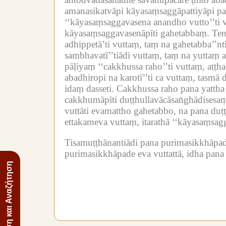
amanasikatvāpi kāyasaṃsaggāpattiyāpi par
‘‘kāyasaṃsaggavasena anandho vutto’’ti
kāyasaṃsaggavasenāpīti gahetabbaṃ.
Ten
adhippetā’ti vuttaṃ, taṃ na gahetabba’’nt
sambhavatī’’tiādi vuttaṃ, taṃ na yuttaṃ 
pāḷiyaṃ ‘‘cakkhussa raho’’ti vuttaṃ, aṭṭ
abadhiropi na karotī’’ti ca vuttaṃ, tasmā 
idaṃ dasseti.
Cakkhussa raho pana yattha 
cakkhumāpīti duṭṭhullavācāsaṅghādisesa
vuttāti evamattho gahetabbo, na pana duṭṭ
ettakameva vuttaṃ, itarathā ‘‘kāyasaṃsag
Tisamuṭṭhānantiādi pana purimasikkhāpad
purimasikkhāpade eva vuttattā, idha pana
Πλοήγηση και Αναζήτηση