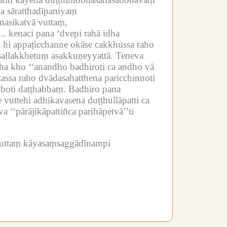
a sāratthadīpaniyaṃ
nasikatvā vuttaṃ,
..
kenaci pana ‘dvepi rahā idha
hi appaṭicchanne okāse cakkhussa raho
 sallakkhetuṃ asakkuṇeyyattā.
Teneva
tha kho ‘‘anandho badhiroti ca andho vā
tassa raho dvādasahatthena paricchinnoti
bboti daṭṭhabbaṃ.
Badhiro pana
 vuttehi adhikavasena duṭṭhullāpatti ca
a ‘‘pārājikāpattiñca parihāpetvā’’ti
 vuttaṃ kāyasaṃsaggādīnampi