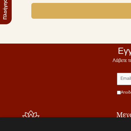
Εγγ
Λάβετε τ
Αποδ
Μεν
Αρχικ