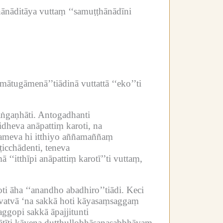
ānāditāya vuttaṃ ‘‘samuṭṭhānādīni
mātugāmenā’’tiādinā vuttattā ‘‘eko’’ti
ṅgaṇhāti.
Antogadhanti
idheva anāpattiṃ karoti, na
meva hi itthiyo aññamaññaṃ
icchādenti, teneva
‘‘itthīpi anāpattiṃ karotī’’ti vuttaṃ,
i āha ‘‘anandho abadhiro’’tiādi.
Keci
vatvā ‘na sakkā hoti kāyasaṃsaggaṃ
ggopi sakkā āpajjitunti
ātīti kāyena duṭṭhullobhāsanasabbhāvaṃ