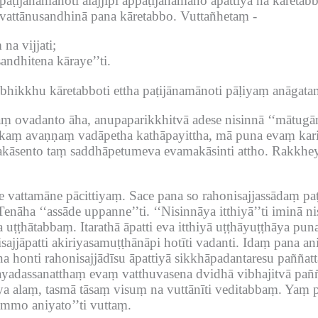
paṭijānamānoti alajjīpi appaṭijānamāno āpattiyā na kāretab
 vattānusandhinā pana kāretabbo.
Vuttañhetaṃ -
 na vijjati;
andhitena kāraye’’ti.
bhikkhu kāretabboti ettha paṭijānamānoti pāḷiyaṃ anāgata
taṃ ovadanto āha, anupaparikkhitvā adese nisinnā ‘‘mātug
kaṃ avaṇṇaṃ vadāpetha kathāpayittha, mā puna evaṃ karit
āsento taṃ saddhāpetumeva evamakāsinti attho.
Rakkhey
de vattamāne pācittiyaṃ.
Sace pana so rahonisajjassādaṃ p
Tenāha ‘‘assāde uppanne’’ti.
‘‘Nisinnāya itthiyā’’ti iminā 
a uṭṭhātabbaṃ.
Itarathā āpatti eva itthiyā uṭṭhāyuṭṭhāya pu
sajjāpatti akiriyasamuṭṭhānāpi hotīti vadanti.
Idaṃ pana ani
 honti rahonisajjādīsu āpattiyā sikkhāpadantaresu paññatta
nayadassanatthaṃ evaṃ vatthuvasena dvidhā vibhajitvā pañ
 alaṃ, tasmā tāsaṃ visuṃ na vuttānīti veditabbaṃ.
Yaṃ pa
mmo aniyato’’ti vuttaṃ.