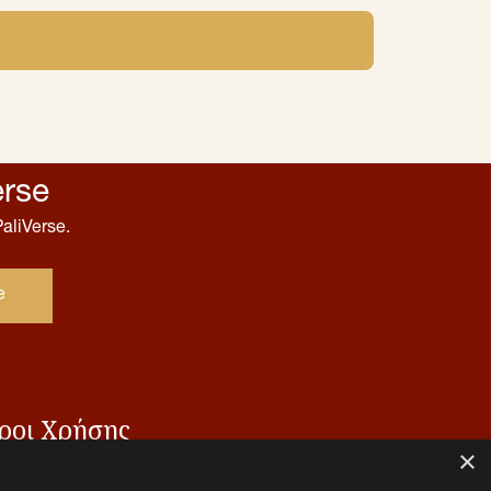
erse
aliVerse.
ροι Χρήσης
×
αι