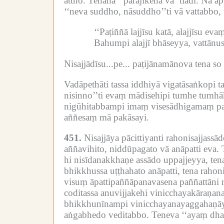
attho.
Tenāha ‘‘pārājikena vā’’tiādi.
Na ap
‘‘neva suddho, nāsuddho’’ti vā vattabbo,
‘‘Paṭiññā lajjīsu katā, alajjīsu evaṃ
Bahumpi alajjī bhāseyya, vattānus
Nisajjādīsu...pe...
paṭijānamānova tena so 
Vadāpethāti tassa iddhiyā vigatāsaṅkopi 
nisinno’’ti evaṃ mādisehipi tumhe tumhā
nigūhitabbampi imaṃ visesādhigamaṃ pak
aññesaṃ mā pakāsayi.
451.
Nisajjāya pācittiyanti rahonisajjassā
aññavihito, niddūpagato vā anāpatti eva.
hi nisīdanakkhaṇe assādo uppajjeyya, ten
bhikkhussa uṭṭhahato anāpatti, tena rahoni
visuṃ āpattipaññāpanavasena paññattāni na
coditassa anuvijjakehi vinicchayakāraṇa
bhikkhunīnampi vinicchayanayaggahaṇāya
aṅgabhedo veditabbo.
Teneva ‘‘ayaṃ dha