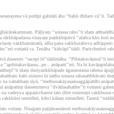
sanayena vā puttīpi gahitāti āha ‘‘bahū dhītaro cā’’ti.
Tad
jjhācārakammaṃ.
Pāḷiyaṃ ‘‘sotassa raho’’ti idaṃ atthuddh
sa sikkhāpadassa visayaṃ paṭikkhipitvā ‘‘alañca kho hoti 
a visuṃ vakkhamānattā, idha pana cakkhurahova adhippeto ‘
’’nti vuttattā ca.
Tenāha ‘‘kiñcāpī’’tiādi.
Paricchedoti rah
vā dassento ‘‘sacepi hī’’tiādimāha.
‘‘Pihitakavāṭassā’’ti i
 ‘‘apihitakavāṭassa...pe...
anāpatti’’nti.
Na hi kavāṭapidaha
tthepī’’ti idaṃ dutiyasikkhāpade āgatasotassa rahena āpajj
hatthato bahi nisinno hi tattha sotassa rahasabbhāvato duṭṭ
ato na vattabbaṃ siyā, ‘‘methunakāyasaṃsaggāpattīhi anāpatt
ā anāpattiṃ dassetumeva ‘‘dvādasahatthe’’ti vuttanti gahe
i na vadeyya appaṭicchanne tato dūre nisinnepi cakkhussa
 cakkhūni ummīleti, kiñci kālaṃ nimmīleti.
Tasmā ‘‘niddāy
dato vuttaṃ.
Nisajjaṃ paṭijānamānoti methunakāyasaṃsaggā