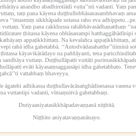
ihārāya anandho abadhirotiādi vutta’’nti vadanti.
Yaṃ pan
 vuttaṃ, taṃ pana kāyena duṭṭhullobhāsanasambhavaṃ ama
eva ‘‘imasmiṃ sikkhāpade sotassa raho eva adhippeto...pe.
i vuttaṃ.
Yaṃ pana cakkhussa rahābhāvasādhanatthaṃ ‘‘na 
atidūratare ṭhitassa kāyena obhāsanampi hatthaggāhādīnipi
hakathāyaṃ appaṭikkhittaṃ.
Na kevalañca appaṭikkhittaṃ, a
dvepi rahā idha gahetabbā.
‘‘Antodvādasahatthe’’tiiminā so
ṭhitassa kāyavikārādayo na paññāyanti, tena paricchindita
ṃ sandhāya vuttaṃ.
Duṭṭhullāpatti vuttāti purimasikkhāpade
hullāpatti evāti kāyasaṃsaggassāpi idha gahetabbato.
Tenev
gañcā’’ti vattabbaṃ bhaveyya.
e āgatehi adhikassa duṭṭhullavācāsaṅghādisesassa vasena
 na vuttantipi vadanti, vīmaṃsitvā gahetabbaṃ.
Dutiyaaniyatasikkhāpadavaṇṇanā niṭṭhitā.
Niṭṭhito aniyatavaṇṇanānayo.