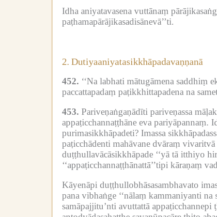
Idha aniyatavasena vuttānaṃ pārājikasaṅ
paṭhamapārājikasadisānevā’’ti.
2.
Dutiyaaniyatasikkhāpadavaṇṇanā
452.
‘‘Na labhati mātugāmena saddhiṃ eko
paccattapadaṃ paṭikkhittapadena na sameti, 
453.
Pariveṇaṅgaṇādīti pariveṇassa māḷa
appaṭicchannaṭṭhāne eva pariyāpannaṃ.
I
purimasikkhāpadeti?
Imassa sikkhāpadass
paṭicchādenti mahāvane dvāraṃ vivaritv
duṭṭhullavācāsikkhāpade ‘‘yā tā itthiyo hi
‘‘appaṭicchannaṭṭhānattā’’tipi kāraṇaṃ vad
Kāyenāpi duṭṭhullobhāsasambhavato imasm
pana vibhaṅge ‘‘nālaṃ kammaniyanti na 
samāpajjitu’nti avuttattā appaṭicchannep
antodvādasahatthe savanūpacāre ṭhito ab