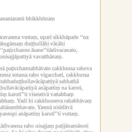
anantaranti bhikkhūnaṃ
āravasena vuttaṃ, upari sikkhāpade ‘‘na
mātugāmaṃ duṭṭhullāhi vācāhi
‘paṭicchanne āsane’’tiādivacanato,
onisajjāpattiyā vavatthānaṃ.
minā paṭicchannabhāvato cakkhussa rahova
nena sotassa raho vigacchati, cakkhussa
itabbaduṭṭhullavācāpattiyā sabbathā
hullavācāpattiyā anāpattiṃ na karoti,
iṃ karotī’’ti visesetvā vattabbaṃ
tabbaṃ.
Yadi hi cakkhusseva rahabhāvaṃ
 rahāsambhavato.
Yasmā nisīditvā
antopi anāpattiṃ karotī’’ti vuttaṃ.
divasena raho nisajjaṃ paṭijānamānoti