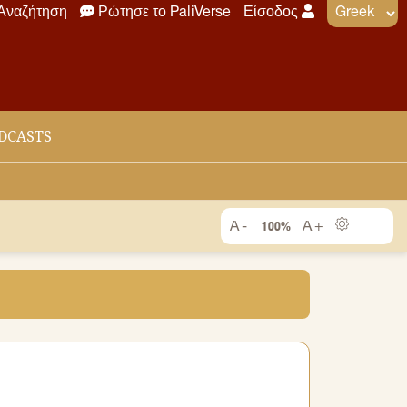
Αναζήτηση
Ρώτησε το PaliVerse
Είσοδος
DCASTS
100%