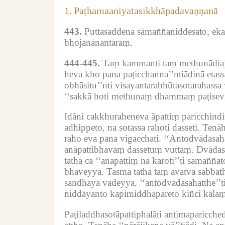
1.
Paṭhamaaniyatasikkhāpadavaṇṇanā
443.
Puttasaddena sāmaññaniddesato, ekase
bhojanānantaraṃ.
444-445.
Taṃ kammanti taṃ methunādia
heva kho pana paṭicchanna’’ntiādinā etas
obhāsitu’’nti visayantarabhūtasotarahass
‘‘sakkā hoti methunaṃ dhammaṃ paṭisevitu
Idāni cakkhuraheneva āpattiṃ paricchindit
adhippeto, na sotassa rahoti dasseti.
Tenāha
raho eva pana vigacchati.
‘‘Antodvādasaha
anāpattibhāvaṃ dassetuṃ vuttaṃ.
Dvādasa
tathā ca ‘‘anāpattiṃ na karotī’’ti sāmaññ
bhaveyya.
Tasmā tathā taṃ avatvā sabbath
sandhāya vadeyya, ‘‘antodvādasahatthe’’t
niddāyanto kapimiddhapareto kiñci kālaṃ
Paṭiladdhasotāpattiphalāti antimaparicche