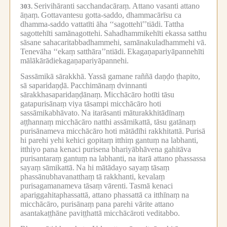
Serivihāranti sacchandacāraṃ.
Attano vasanti attano
303.
āṇaṃ.
Gottavantesu gotta-saddo, dhammacārīsu ca
dhamma-saddo vattatīti āha ‘‘sagottehī’’tiādi.
Tattha
sagottehīti samānagottehi.
Sahadhammikehīti ekassa satthu
sāsane sahacaritabbadhammehi, samānakuladhammehi vā.
Tenevāha ‘‘ekaṃ satthāra’’ntiādi.
Ekagaṇapariyāpannehīti
mālākārādiekagaṇapariyāpannehi.
Sassāmikā sārakkhā.
Yassā gamane raññā daṇḍo ṭhapito,
sā saparidaṇḍā.
Pacchimānaṃ dvinnanti
sārakkhasaparidaṇḍānaṃ.
Micchācāro hotīti tāsu
gatapurisānaṃ viya tāsampi micchācāro hoti
sassāmikabhāvato.
Na itarāsanti māturakkhitādīnaṃ
aṭṭhannaṃ micchācāro natthi assāmikattā, tāsu gatānaṃ
purisānameva micchācāro hoti mātādīhi rakkhitattā.
Purisā
hi parehi yehi kehici gopitaṃ itthiṃ gantuṃ na labhanti,
itthiyo pana kenaci purisena bhariyābhāvena gahitāva
purisantaraṃ gantuṃ na labhanti, na itarā attano phassassa
sayaṃ sāmikattā.
Na hi mātādayo sayaṃ tāsaṃ
phassānubhavanatthaṃ tā rakkhanti, kevalaṃ
purisagamanameva tāsaṃ vārenti.
Tasmā kenaci
apariggahitaphassattā, attano phassattā ca itthīnaṃ na
micchācāro, purisānaṃ pana parehi vārite attano
asantakaṭṭhāne paviṭṭhattā micchācāroti veditabbo.