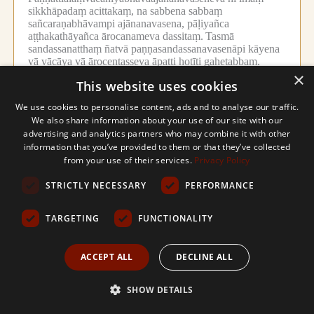
sikkhāpadaṃ acittakaṃ, na sabbena sabbaṃ
sañcaraṇabhāvampi ajānanavasena, pāḷiyañca
aṭṭhakathāyañca ārocanameva dassitaṃ.
Tasmā
sandassanatthaṃ ñatvā paṇṇasandassanavasenāpi kāyena
vā vācāya vā ārocentasseva āpatti hotīti gahetabbaṃ.
×
Yathā yathā yesu yesu janapadesūti
This website uses cookies
341.
pariccattabhāvappakāsanatthaṃ kattabbaṃ
We use cookies to personalise content, ads and to analyse our traffic.
paṇṇadānañātijanissarādijānāpanāditaṃtaṃdesaniyataṃ
We also share information about your use of our site with our
pakāraṃ dasseti, idañca nibaddhabhariyābhāvena gahitaṃ
advertising and analytics partners who may combine it with other
sandhāya vuttaṃ.
Attano ruciyā saṅgatānaṃ pana
itthīnaṃ, muhuttikāya ca purise cittassa virajjanameva
information that you’ve provided to them or that they’ve collected
alaṃvacanīyabhāve kāraṇanti daṭṭhabbaṃ.
from your use of their services.
Privacy Policy
Duṭṭhullādīsupīti ādi-saddena attakāmasañcarittāni
saṅgaṇhāti, ettha pana pāḷiyaṃ kiñcāpi ‘‘itthī nāma
STRICTLY NECESSARY
PERFORMANCE
manussitthī na yakkhī’’tiādinā manussitthipurisā na
dassitā, tathāpi ‘‘dasa itthiyo māturakkhitā’’tiādinā
TARGETING
FUNCTIONALITY
manussitthīnaññeva dassitattā purisānampi
tadanuguṇānameva gahetabbato manussajātikāva
itthipurisā idhādhippetā.
Tasmā yesu sañcarittaṃ
ACCEPT ALL
DECLINE ALL
samāpajjati, tesaṃ manussajātikatā, na nālaṃvacanīyatā,
paṭiggaṇhana, vīmaṃsana, paccāharaṇānīti imānettha
pañca aṅgāni.
SHOW DETAILS
Sañcarittasikkhāpadavaṇṇanā niṭṭhitā.