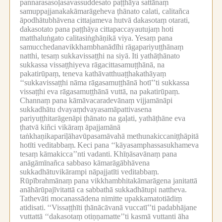
pannarasasoḷasavassuddesato paṭṭhāya sattānaṃ
samuppajjanakakāmarāgeheva ṭhānato calati, calitañca
āpodhātubhāvena cittajameva hutvā dakasotaṃ otarati,
dakasotato pana paṭṭhāya cittapaccayautujaṃ hoti
matthaluṅgato calitasiṅghāṇikā viya.
Yesaṃ pana
samucchedanavikkhambhanādīhi rāgapariyuṭṭhānaṃ
natthi, tesaṃ sukkavissaṭṭhi na siyā.
Iti yathāṭhānato
sukkassa vissaṭṭhiyeva rāgacittasamuṭṭhānā, na
pakatirūpaṃ, teneva kathāvatthuaṭṭhakathāyaṃ
‘‘sukkavissaṭṭhi nāma rāgasamuṭṭhānā hotī’’ti sukkassa
vissaṭṭhi eva rāgasamuṭṭhānā vuttā, na pakatirūpaṃ.
Channaṃ pana kāmāvacaradevānaṃ vijjamānāpi
sukkadhātu dvayaṃdvayasamāpattivasena
pariyuṭṭhitarāgenāpi ṭhānato na gaḷati, yathāṭhāne eva
ṭhatvā kiñci vikāraṃ āpajjamānā
taṅkhaṇikapariḷāhavūpasamāvahā methunakiccaniṭṭhāpitā
hotīti veditabbaṃ.
Keci pana ‘‘kāyasamphassasukhameva
tesaṃ kāmakicca’’nti vadanti.
Khīṇāsavānaṃ pana
anāgāmīnañca sabbaso kāmarāgābhāvena
sukkadhātuvikārampi nāpajjatīti veditabbaṃ.
Rūpībrahmānaṃ pana vikkhambhitakāmarāgena janitattā
anāhārūpajīvitattā ca sabbathā sukkadhātupi nattheva.
Tathevāti mocanassādena nimitte upakkamatotiādiṃ
atidisati.
‘‘Vissaṭṭhīti ṭhānācāvanā vuccatī’’ti padabhājane
vuttattā ‘‘dakasotaṃ otiṇṇamatte’’ti kasmā vuttanti āha