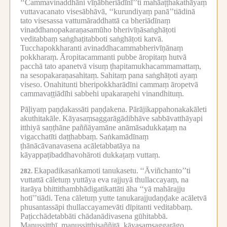
‘‘Cammavinaddhāni vīṇābheriādīnī’’ti mahāaṭṭhakathāyaṃ
vuttavacanato visesābhāvā, ‘‘kurundiyaṃ panā’’tiādinā
tato visesassa vattumāraddhattā ca bheriādīnaṃ
vinaddhanopakaraṇasamūho bherivīṇāsaṅghāṭoti
veditabbaṃ saṅghaṭitabboti saṅghāṭoti katvā.
Tucchapokkharanti avinaddhacammabherivīṇānaṃ
pokkharaṃ.
Āropitacammanti pubbe āropitaṃ hutvā
pacchā tato apanetvā visuṃ ṭhapitamukhacammamattaṃ,
na sesopakaraṇasahitaṃ.
Sahitaṃ pana saṅghāṭoti ayaṃ
viseso.
Onahitunti bheripokkharādīni cammaṃ āropetvā
cammavaṭṭiādīhi sabbehi upakaraṇehi vinandhituṃ.
Pāḷiyaṃ paṇḍakassāti paṇḍakena.
Pārājikappahonakakāleti
akuthitakāle.
Kāyasaṃsaggarāgādibhāve sabbāvatthāyapi
itthiyā saṇṭhāne paññāyamāne anāmāsadukkaṭaṃ na
vigacchatīti daṭṭhabbaṃ.
Saṅkamādīnaṃ
ṭhānācāvanavasena acāletabbatāya na
kāyappaṭibaddhavohāroti dukkaṭaṃ vuttaṃ.
Ekapadikasaṅkamoti tanukasetu.
‘‘Āviñchanto’’ti
282.
vuttattā cāletuṃ yuttāya eva rajjuyā thullaccayaṃ, na
itarāya bhittithambhādigatikattāti āha ‘‘yā mahārajju
hotī’’tiādi.
Tena cāletuṃ yutte tanukarajjudaṇḍake acāletvā
phusantassāpi thullaccayamevāti dīpitanti veditabbaṃ.
Paṭicchādetabbāti chādanādivasena gūhitabbā.
Manussitthī, manussitthisaññitā, kāyasaṃsaggarāgo,