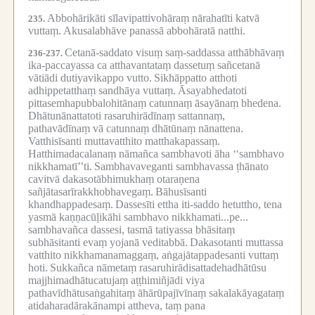
Abbohārikāti sīlavipattivohāraṃ nārahatīti katvā
235.
vuttaṃ.
Akusalabhāve panassā abbohāratā natthi.
Cetanā-saddato visuṃ saṃ-saddassa atthābhāvaṃ
236-237.
ika-paccayassa ca atthavantataṃ dassetuṃ sañcetanā
vātiādi dutiyavikappo vutto.
Sikhāppatto atthoti
adhippetatthaṃ sandhāya vuttaṃ.
Āsayabhedatoti
pittasemhapubbalohitānaṃ catunnaṃ āsayānaṃ bhedena.
Dhātunānattatoti rasaruhirādīnaṃ sattannaṃ,
pathavādīnaṃ vā catunnaṃ dhātūnaṃ nānattena.
Vatthisīsanti muttavatthito matthakapassaṃ.
Hatthimadacalanaṃ nāmañca sambhavoti āha ‘‘sambhavo
nikkhamatī’’ti.
Sambhavaveganti sambhavassa ṭhānato
cavitvā dakasotābhimukhaṃ otaraṇena
sañjātasarīrakkhobhavegaṃ.
Bāhusīsanti
khandhappadesaṃ.
Dassesīti ettha iti-saddo hetuttho, tena
yasmā kaṇṇacūḷikāhi sambhavo nikkhamati...pe...
sambhavañca dassesi, tasmā tatiyassa bhāsitaṃ
subhāsitanti evaṃ yojanā veditabbā.
Dakasotanti muttassa
vatthito nikkhamanamaggaṃ, aṅgajātappadesanti vuttaṃ
hoti.
Sukkañca nāmetaṃ rasaruhirādisattadehadhātūsu
majjhimadhātucatujaṃ aṭṭhimiñjādi viya
pathavīdhātusaṅgahitaṃ āhārūpajīvīnaṃ sakalakāyagataṃ
atidaharadārakānampi attheva, taṃ pana