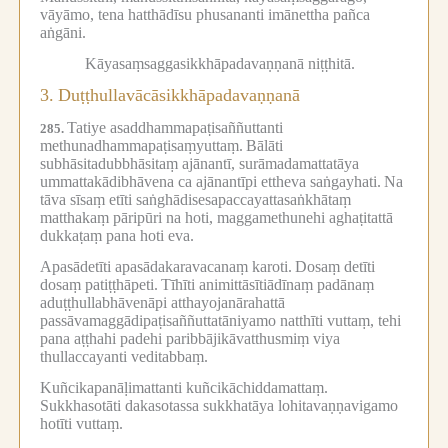
vāyāmo, tena hatthādīsu phusananti imānettha pañca
aṅgāni.
Kāyasaṃsaggasikkhāpadavaṇṇanā niṭṭhitā.
3.
Duṭṭhullavācāsikkhāpadavaṇṇanā
Tatiye asaddhammapaṭisaññuttanti
285.
methunadhammapaṭisaṃyuttaṃ.
Bālāti
subhāsitadubbhāsitaṃ ajānantī, surāmadamattatāya
ummattakādibhāvena ca ajānantīpi ettheva saṅgayhati.
Na
tāva sīsaṃ etīti saṅghādisesapaccayattasaṅkhātaṃ
matthakaṃ pāripūri na hoti, maggamethunehi aghaṭitattā
dukkaṭaṃ pana hoti eva.
Apasādetīti apasādakaravacanaṃ karoti.
Dosaṃ detīti
dosaṃ patiṭṭhāpeti.
Tīhīti animittāsītiādīnaṃ padānaṃ
aduṭṭhullabhāvenāpi atthayojanārahattā
passāvamaggādipaṭisaññuttatāniyamo natthīti vuttaṃ, tehi
pana aṭṭhahi padehi paribbājikāvatthusmiṃ viya
thullaccayanti veditabbaṃ.
Kuñcikapanāḷimattanti kuñcikāchiddamattaṃ.
Sukkhasotāti dakasotassa sukkhatāya lohitavaṇṇavigamo
hotīti vuttaṃ.