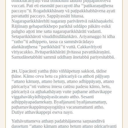
bhikkhācariyaṃ vinā bhikkhūhi laddho piṇḍapātotveva
vuccati.
Pati eti etasmāti paccayoti āha ‘‘patikaraṇaṭṭhena
paccayo’’ti.
Rogadukkhānaṃ vā paṭipakkhabhāvena ayati
pavattatīti paccayo.
Sappāyassāti hitassa.
Nagaraparikkhārehīti nagaraṃ parivāretvā rakkhaṇakehi.
Rājūnaṃ gehaparikkhepo parikhā uddāpo pākāro esikā
paligho aṭṭoti ime satta nagaraparikkhārāti vadanti.
Setaparikkhāroti visuddhisīlālaṅkāro.
Ariyamaggo hi idha
‘‘ratho’’ti adhippeto, tassa ca sammāvācādayo
alaṅkāraṭṭhena ‘‘parikkhārā’’ti vuttā.
Cakkavīriyoti
vīriyacakko.
Jīvitaparikkhārāti jīvitassa pavattikāraṇāni.
Samudānetabbāti sammā uddhaṃ ānetabbā pariyesitabbā.
Upacāreti yattha ṭhito viññāpetuṃ sakkoti, tādise
291.
ṭhāne.
Kāmo ceva hetu ca pāricariyā ca atthoti pāḷiyaṃ
‘‘attano kāmaṃ, attano hetuṃ, attano adhippāyaṃ, attano
pāricariya’’nti vuttesu imesu catūsu padesu kāmo, hetu,
pāricariyā ca aṭṭhakathāyaṃ vutte paṭhame atthavikappe
viggahavākyādhippāyasūcanato attho.
Sesanti
adhippāyapadamekaṃ.
Byañjananti byañjanamattaṃ,
paṭhamavikappānupayogitāya vacanamattanti attho.
Dutiye atthavikappepi eseva nayo.
Yathāvuttameva atthaṃ padabhājanena saṃsanditvā
dassetuṃ ‘‘attano kāmaṃ attano hetuṃ attano pāricariyanti