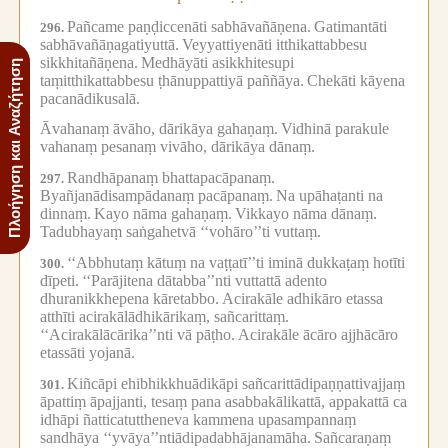
Pañcame paṇḍiccenāti sabhāvañāṇena.
Gatimantāti
296.
sabhāvañāṇagatiyuttā.
Veyyattiyenāti itthikattabbesu
sikkhitañāṇena.
Medhāyāti asikkhitesupi
Πλοήγηση και Αναζήτηση
taṃitthikattabbesu ṭhānuppattiyā paññāya.
Chekāti kāyena
pacanādikusalā.
Āvahanaṃ āvāho, dārikāya gahaṇaṃ.
Vidhinā parakule
vahanaṃ pesanaṃ vivāho, dārikāya dānaṃ.
Randhāpanaṃ bhattapacāpanaṃ.
297.
Byañjanādisampādanaṃ pacāpanaṃ.
Na upāhaṭanti na
dinnaṃ.
Kayo nāma gahaṇaṃ.
Vikkayo nāma dānaṃ.
Tadubhayaṃ saṅgahetvā ‘‘vohāro’’ti vuttaṃ.
‘‘Abbhutaṃ kātuṃ na vaṭṭatī’’ti iminā dukkaṭaṃ hotīti
300.
dīpeti.
‘‘Parājitena dātabba’’nti vuttattā adento
dhuranikkhepena kāretabbo.
Acirakāle adhikāro etassa
atthīti acirakālādhikārikaṃ, sañcarittaṃ.
‘‘Acirakālācārika’’nti vā pāṭho.
Acirakāle ācāro ajjhācāro
etassāti yojanā.
Kiñcāpi ehibhikkhuādikāpi sañcarittādipaṇṇattivajjaṃ
301.
āpattiṃ āpajjanti, tesaṃ pana asabbakālikattā, appakattā ca
idhāpi ñatticatuttheneva kammena upasampannaṃ
sandhāya ‘‘yvāya’’ntiādipadabhājanamāha.
Sañcaraṇaṃ