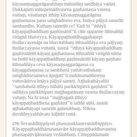
kāyasaṃsaggarāgarahitaṃ mātuādiṃ sandhāya vadati.
Dukkaṭanti mātupemādivasena gaṇhantassa vasena
vuttaṃ, virattampi itthiṃ kāyasaṃsaggarāgena
gaṇhantassa pana saṅghādiseso eva.
Imāya pāḷiyā sametīti
sambandho.
Kathaṃ sametīti ce?
Yadi hi ‘‘itthiyā
kāyappaṭibaddhaṃ gaṇhissāmī’’ti citte uppanne itthisaññā
virāgitā bhaveyya.
Kāyappaṭibaddhaggahaṇepi
thullaccayenāpi na bhavitabbaṃ itthisaññāya eva pāḷiyaṃ
thullaccayassa vuttattā, tasmā ‘‘itthiyā kāyappaṭibaddhaṃ
gaṇhissāmīti kāyaṃ gaṇhantassa itthisaññā virāgitā nāma
na hotīti kāyappaṭibaddhaṃ gaṇhissāmīti kāyaṃ gaṇhato
itthisaññāya ceva kāyasaṃsaggarāgassa ca
kāyaggahaṇassa ca sambhavā yathāvatthukaṃ
saṅghādisesameva āpajjatī’’ti mahāsumattherena
vuttavādova imāya pāḷiyā sameti.
Aṭṭhakathāyañhi
‘‘sambahulā itthiyo bāhāhi parikkhipitvā gaṇhāmī’’ti
saññāya parikkhipato majjhagatānaṃ vasena thullaccayaṃ
vuttaṃ.
Na hi tassa ‘‘majjhagatā itthiyo
kāyappaṭibaddhena gaṇhāmī’’ti saññā atthi, tasmā
aṭṭhakathāyapi sametīti gahetabbaṃ.
Nīlena
duviññeyyabhāvato kāḷitthī vuttā.
Sevanādhippāyoti phassasukhasevanādhippāyo.
279.
Kāyappaṭibaddhāmasanavāre kāyappaṭibaddhavasena
phassapaṭivijānanaṃ veditabbaṃ.
Cittuppādamatte