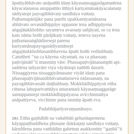
āpattiyābhāvato anāpattīti idaṃ kāyasaṃsaggarāgamattena
kāyacalanassa anuppattito itthiyā kariyamānakāyacalanaṃ
sādiyatopi payogābhāvaṃ sandhāya vuttaṃ.
Paṭhamapārājike pana parehi upakkamiyamānassa
abhāvato sevanādhippāye uppanne tena adhippāyena
aṅgajātakkhobho sayameva avassaṃ sañjāyati, so ca tena
kato nāma hotīti pārājikaṃ vuttaṃ, teneva nayena
paṭhamasaṅghādisesepi parena
kariyamānapayogasādiyamānepi
aṅgajātakkhobhasambhavena āpatti hotīti veditabbaṃ.
Catuttheti ‘‘na ca kāyena vāyamati, na ca phassaṃ
paṭivijānātī’’ti imasmiṃ vāre.
Phassapaṭivijānanampīti api-
saddena tatiyavāre viya vāyāmopi natthīti dasseti.
Nissaggiyena nissaggiyāmasane viyāti idaṃ pana
phassapaṭivijānanābhāvamattasseva nidassanaṃ, na
payogābhāvassāti daṭṭhabbaṃ.
Mokkhādhippāyoti ettha
cittassa lahuparivattitāya antarantarā kāyasaṃsaggarāge
samuppannepi mokkhādhippāyassa avicchinnatāya
anāpattiyeva, vicchinne pana tasmiṃ āpatti eva.
Padabhājanīyavaṇṇanānayo.
Ettha gaṇhāhīti na vattabbāti gehasitapemena
281.
kāyappaṭibaddhena phusane dukkaṭaṃ sandhāya vuttaṃ,
kāruññena pana vatthādiṃ gahetuṃ asakkontiṃ ‘‘gaṇhā’’ti