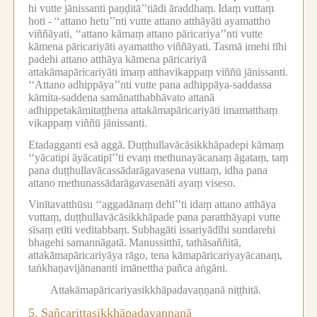
hi vutte jānissanti paṇḍitā’’tiādi āraddhaṃ.
Idaṃ vuttaṃ
hoti -
‘‘attano hetu’’nti vutte attano atthāyāti ayamattho
viññāyati, ‘‘attano kāmaṃ attano pāricariya’’nti vutte
kāmena pāricariyāti ayamattho viññāyati.
Tasmā imehi tīhi
padehi attano atthāya kāmena pāricariyā
attakāmapāricariyāti imaṃ atthavikappaṃ viññū jānissanti.
‘‘Attano adhippāya’’nti vutte pana adhippāya-saddassa
kāmita-saddena samānatthabhāvato attanā
adhippetakāmitaṭṭhena attakāmapāricariyāti imamatthaṃ
vikappaṃ viññū jānissanti.
Etadagganti esā aggā.
Duṭṭhullavācāsikkhāpadepi kāmaṃ
‘‘yācatipi āyācatipī’’ti evaṃ methunayācanaṃ āgataṃ, taṃ
pana duṭṭhullavācassādarāgavasena vuttaṃ, idha pana
attano methunassādarāgavasenāti ayaṃ viseso.
Vinītavatthūsu ‘‘aggadānaṃ dehī’’ti idaṃ attano atthāya
vuttaṃ, duṭṭhullavācāsikkhāpade pana paratthāyapi vutte
sīsaṃ etīti veditabbaṃ.
Subhagāti issariyādīhi sundarehi
bhagehi samannāgatā.
Manussitthī, tathāsaññitā,
attakāmapāricariyāya rāgo, tena kāmapāricariyayācanaṃ,
taṅkhaṇavijānananti imānettha pañca aṅgāni.
Attakāmapāricariyasikkhāpadavaṇṇanā niṭṭhitā.
5.
Sañcarittasikkhāpadavaṇṇanā