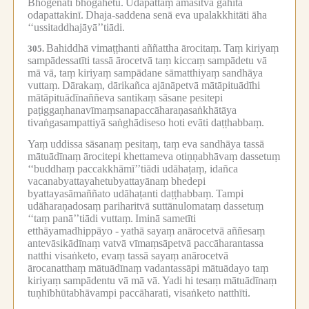
Bhogenāti bhogahetu.
Udapattaṃ āmasitvā gahitā
odapattakinī.
Dhaja-saddena senā eva upalakkhitāti āha
‘‘ussitaddhajāyā’’tiādi.
Bahiddhā vimaṭṭhanti aññattha ārocitaṃ.
Taṃ kiriyaṃ
305.
sampādessatīti tassā ārocetvā taṃ kiccaṃ sampādetu vā
mā vā, taṃ kiriyaṃ sampādane sāmatthiyaṃ sandhāya
vuttaṃ.
Dārakaṃ, dārikañca ajānāpetvā mātāpituādīhi
mātāpituādīnaññeva santikaṃ sāsane pesitepi
paṭiggaṇhanavīmaṃsanapaccāharaṇasaṅkhātāya
tivaṅgasampattiyā saṅghādiseso hoti evāti daṭṭhabbaṃ.
Yaṃ uddissa sāsanaṃ pesitaṃ, taṃ eva sandhāya tassā
mātuādīnaṃ ārocitepi khettameva otiṇṇabhāvaṃ dassetuṃ
‘‘buddhaṃ paccakkhāmī’’tiādi udāhaṭaṃ, idañca
vacanabyattayahetubyattayānaṃ bhedepi
byattayasāmaññato udāhaṭanti daṭṭhabbaṃ.
Tampi
udāharaṇadosaṃ pariharitvā suttānulomataṃ dassetuṃ
‘‘taṃ panā’’tiādi vuttaṃ.
Iminā sametīti
etthāyamadhippāyo -
yathā sayaṃ anārocetvā aññesaṃ
antevāsikādīnaṃ vatvā vīmaṃsāpetvā paccāharantassa
natthi visaṅketo, evaṃ tassā sayaṃ anārocetvā
ārocanatthaṃ mātuādīnaṃ vadantassāpi mātuādayo taṃ
kiriyaṃ sampādentu vā mā vā.
Yadi hi tesaṃ mātuādīnaṃ
tuṇhībhūtabhāvampi paccāharati, visaṅketo natthīti.