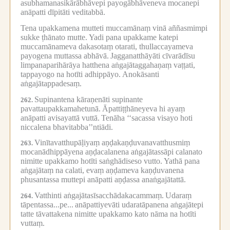
asubhamanasikārābhāvepi payogābhāveneva mocanepi
anāpatti dīpitāti veditabbā.
Tena upakkamena mutteti muccamānaṃ vinā aññasmimpi
sukke ṭhānato mutte.
Yadi pana upakkame katepi
muccamānameva dakasotaṃ otarati, thullaccayameva
payogena muttassa abhāvā.
Jagganatthāyāti cīvarādīsu
limpanaparihārāya hatthena aṅgajātaggahaṇaṃ vaṭṭati,
tappayogo na hotīti adhippāyo.
Anokāsanti
aṅgajātappadesaṃ.
Supinantena kāraṇenāti supinante
262.
pavattaupakkamahetunā.
Āpattiṭṭhāneyeva hi ayaṃ
anāpatti avisayattā vuttā.
Tenāha ‘‘sacassa visayo hoti
niccalena bhavitabba’’ntiādi.
Vinītavatthupāḷiyaṃ aṇḍakaṇḍuvanavatthusmiṃ
263.
mocanādhippāyena aṇḍacalanena aṅgajātassāpi calanato
nimitte upakkamo hotīti saṅghādiseso vutto.
Yathā pana
aṅgajātaṃ na calati, evaṃ aṇḍameva kaṇḍuvanena
phusantassa muttepi anāpatti aṇḍassa anaṅgajātattā.
Vatthinti aṅgajātasīsacchādakacammaṃ.
Udaraṃ
264.
tāpentassa...pe...
anāpattiyevāti udaratāpanena aṅgajātepi
tatte tāvattakena nimitte upakkamo kato nāma na hotīti
vuttaṃ.