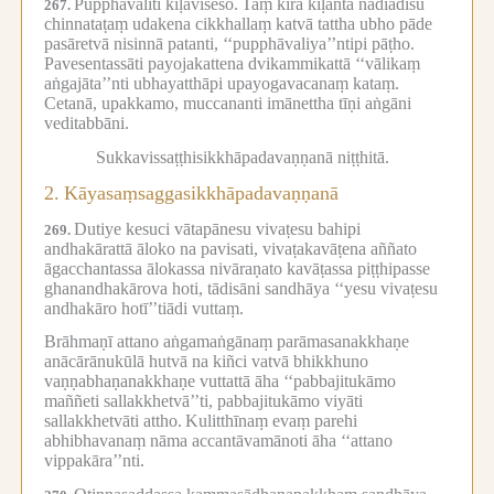
Pupphāvalīti kīḷāviseso.
Taṃ kira kīḷantā nadīādīsu
267.
chinnataṭaṃ udakena cikkhallaṃ katvā tattha ubho pāde
pasāretvā nisinnā patanti, ‘‘pupphāvaliya’’ntipi pāṭho.
Pavesentassāti payojakattena dvikammikattā ‘‘vālikaṃ
aṅgajāta’’nti ubhayatthāpi upayogavacanaṃ kataṃ.
Cetanā, upakkamo, muccananti imānettha tīṇi aṅgāni
veditabbāni.
Sukkavissaṭṭhisikkhāpadavaṇṇanā niṭṭhitā.
2.
Kāyasaṃsaggasikkhāpadavaṇṇanā
Dutiye kesuci vātapānesu vivaṭesu bahipi
269.
andhakārattā āloko na pavisati, vivaṭakavāṭena aññato
āgacchantassa ālokassa nivāraṇato kavāṭassa piṭṭhipasse
ghanandhakārova hoti, tādisāni sandhāya ‘‘yesu vivaṭesu
andhakāro hotī’’tiādi vuttaṃ.
Brāhmaṇī attano aṅgamaṅgānaṃ parāmasanakkhaṇe
anācārānukūlā hutvā na kiñci vatvā bhikkhuno
vaṇṇabhaṇanakkhaṇe vuttattā āha ‘‘pabbajitukāmo
maññeti sallakkhetvā’’ti, pabbajitukāmo viyāti
sallakkhetvāti attho.
Kulitthīnaṃ evaṃ parehi
abhibhavanaṃ nāma accantāvamānoti āha ‘‘attano
vippakāra’’nti.