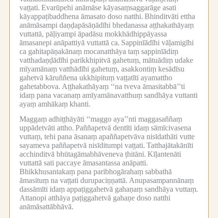
vaṭṭati.
Evarūpehi anāmāse kāyasaṃsaggarāge asati
kāyappaṭibaddhena āmasato doso natthi.
Bhinditvāti ettha
anāmāsampi daṇḍapāsāṇādīhi bhedanassa aṭṭhakathāyaṃ
vuttattā, pāḷiyampi āpadāsu mokkhādhippāyassa
āmasanepi anāpattiyā vuttattā ca.
Sappinīādīhi vāḷamigīhi
ca gahitapāṇakānaṃ mocanatthāya taṃ sappinīādiṃ
vatthadaṇḍādīhi parikkhipitvā gahetuṃ, mātuādiṃ udake
mīyamānaṃ vatthādīhi gahetuṃ, asakkontiṃ kesādīsu
gahetvā kāruññena ukkhipituṃ vaṭṭatīti ayamattho
gahetabbova.
Aṭṭhakathāyaṃ ‘‘na tveva āmasitabbā’’ti
idaṃ pana vacanaṃ amīyamānavatthuṃ sandhāya vuttanti
ayaṃ amhākaṃ khanti.
Maggaṃ adhiṭṭhāyāti ‘‘maggo aya’’nti maggasaññaṃ
uppādetvāti attho.
Paññapetvā dentīti idaṃ sāmīcivasena
vuttaṃ, tehi pana āsanaṃ apaññapetvāva nisīdathāti vutte
sayameva paññapetvā nisīditumpi vaṭṭati.
Tatthajātakānīti
acchinditvā bhūtagāmabhāveneva ṭhitāni.
Kīḷantenāti
vuttattā sati paccaye āmasantassa anāpatti.
Bhikkhusantakaṃ pana paribhogārahaṃ sabbathā
āmasituṃ na vaṭṭati durupaciṇṇattā.
Anupasampannānaṃ
dassāmīti idaṃ appaṭiggahetvā gahaṇaṃ sandhāya vuttaṃ.
Attanopi atthāya paṭiggahetvā gahaṇe doso natthi
anāmāsattābhāvā.