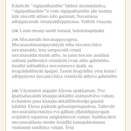
Kālañcāti ‘‘rāgūpatthambhe’’tiādinā dassitakālañca,
‘‘rāgūpatthambhe’’ti vutte rāgūpatthambhe jāte tasmiṃ
kāle mocetīti atthato kālo gammati.
Navamassa
adhippāyassāti vīmaṃsādhippāyassa.
Vatthūti visayaṃ.
Lomā etesaṃ santīti lomasā, bahulomapāṇakā.
238.
Mocanenāti mocanappayogena.
239.
Mocanassādasampayuttāyāti ettha mocanicchāva
mocanassādo, tena sampayuttā cetanā
mocanassādacetanāti attho, na pana mocane assādaṃ
sukhaṃ patthentiyā cetanāyāti evaṃ attho gahetabbo,
itarathā sukhatthāya mocentasseva āpatti, na
ārogyādiatthāyāti āpajjati.
Tasmā ārogyādīsu yena kenaci
adhippāyena mocanicchāya cetanāyāti atthova gahetabbo.
Vāyamatoti aṅgajāte kāyena upakkamato.
Dve
240.
āpattisahassānīti khaṇḍacakkādīni anāmasitvāva vuttaṃ,
icchantena pana khaṇḍacakkādibhedenāpi gaṇanā
kātabbā.
Ekena padenāti gehasitapemapadena.
Tathevāti
mocanassādacetanāya eva gāḷhaṃ pīḷanādippayogaṃ
avijahitvā supanena saṅghādisesoti vuttaṃ.
Suddhacittoti
mocanassādassa nimitte ūruādīhi kataupakkamassa
vijahanaṃ sandhāya vuttaṃ.
Tena