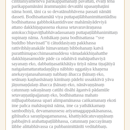
cintitaniyāmeneva parikappamānaṃ pavattati, evaṃ tena
parikappamānāni ārammaṇāni devatāhi upasaṃhaṭāni
nāma honti, tāni ca so devatānubhāvena passati nāmāti
dasseti.
Bodhisattamātā viya puttapaṭilābhanimittantiādīsu
bodhisattassa gabbhokkantidivase mahāmāyādeviyā
attano dakkhiṇapassena ekassa setavaravāraṇassa
antokucchipaviṭṭhabhāvadassanaṃ puttapaṭilābhanimittaṃ
supinaṃ nāma.
Amhākaṃ pana bodhisattassa ‘‘sve
buddho bhavissatī’’ti cātuddasiyaṃ pakkhassa
rattivibhāyanakāle himavantaṃ bibbohanaṃ katvā
puratthimapacchimasamuddesu vāmadakkhiṇahatthe
dakkhiṇasamudde pāde ca odahitvā mahāpathaviyā
sayanaṃ eko, dabbatiṇasaṅkhātāya tiriyā nāma tiṇajātiyā
naṅgalamattarattadaṇḍāya nābhito uggatāya khaṇena
anekayojanasahassaṃ nabhaṃ āhacca ṭhānaṃ eko,
setānaṃ kaṇhasīsānaṃ kimīnaṃ pādehi ussakkitvā yāva
jāṇumaṇḍalaṃ āhacca ṭhānaṃ eko, nānāvaṇṇānaṃ
catunnaṃ sakuṇānaṃ catūhi disāhi āgantvā pādamūle
setavaṇṇatāpajjanaṃ eko, bodhisattassa mahato
mīḷhapabbatassa upari alimpamānassa caṅkamanaṃ ekoti
ime pañca mahāsupinā nāma, ime ca yathākkamaṃ
sambodhiyā, devamanussesu ariyamaggappakāsanassa,
gihīnañca saraṇūpagamanassa, khattiyādicatuvaṇṇānaṃ
pabbajitvā arahattapaṭilābhassa, catunnaṃ paccayānaṃ
lābhe alittabhāvassa ca pubbanimittānīti veditabbaṃ.