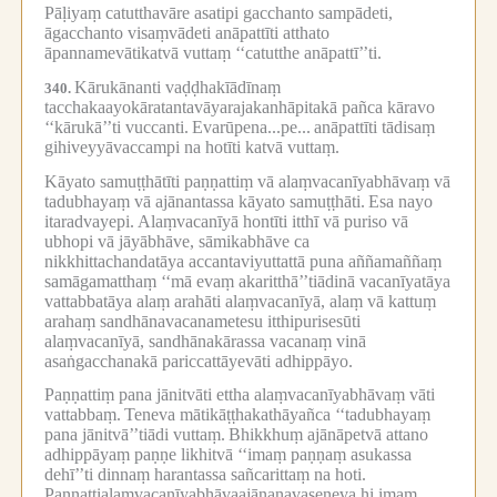
Pāḷiyaṃ catutthavāre asatipi gacchanto sampādeti,
āgacchanto visaṃvādeti anāpattīti atthato
āpannamevātikatvā vuttaṃ ‘‘catutthe anāpattī’’ti.
Kārukānanti vaḍḍhakīādīnaṃ
340.
tacchakaayokāratantavāyarajakanhāpitakā pañca kāravo
‘‘kārukā’’ti vuccanti.
Evarūpena...pe...
anāpattīti tādisaṃ
gihiveyyāvaccampi na hotīti katvā vuttaṃ.
Kāyato samuṭṭhātīti paṇṇattiṃ vā alaṃvacanīyabhāvaṃ vā
tadubhayaṃ vā ajānantassa kāyato samuṭṭhāti.
Esa nayo
itaradvayepi.
Alaṃvacanīyā hontīti itthī vā puriso vā
ubhopi vā jāyābhāve, sāmikabhāve ca
nikkhittachandatāya accantaviyuttattā puna aññamaññaṃ
samāgamatthaṃ ‘‘mā evaṃ akaritthā’’tiādinā vacanīyatāya
vattabbatāya alaṃ arahāti alaṃvacanīyā, alaṃ vā kattuṃ
arahaṃ sandhānavacanametesu itthipurisesūti
alaṃvacanīyā, sandhānakārassa vacanaṃ vinā
asaṅgacchanakā pariccattāyevāti adhippāyo.
Paṇṇattiṃ pana jānitvāti ettha alaṃvacanīyabhāvaṃ vāti
vattabbaṃ.
Teneva mātikāṭṭhakathāyañca ‘‘tadubhayaṃ
pana jānitvā’’tiādi vuttaṃ.
Bhikkhuṃ ajānāpetvā attano
adhippāyaṃ paṇṇe likhitvā ‘‘imaṃ paṇṇaṃ asukassa
dehī’’ti dinnaṃ harantassa sañcarittaṃ na hoti.
Paṇṇattialaṃvacanīyabhāvaajānanavaseneva hi imaṃ