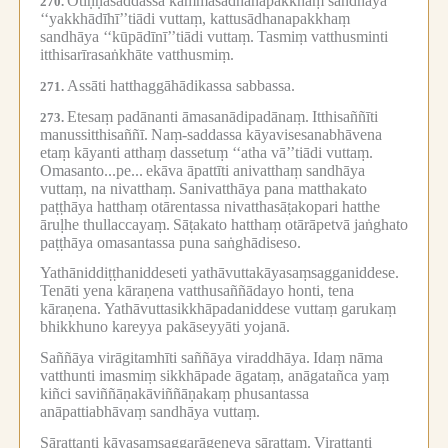
Otiṇṇasaddassa kammasādhanapakkhaṃ sandhāya
270.
‘‘yakkhādīhī’’tiādi vuttaṃ, kattusādhanapakkhaṃ
sandhāya ‘‘kūpādīnī’’tiādi vuttaṃ.
Tasmiṃ vatthusminti
itthisarīrasaṅkhāte vatthusmiṃ.
Assāti hatthaggāhādikassa sabbassa.
271.
Etesaṃ padānanti āmasanādipadānaṃ.
Itthisaññīti
273.
manussitthisaññī.
Naṃ-saddassa kāyavisesanabhāvena
etaṃ kāyanti atthaṃ dassetuṃ ‘‘atha vā’’tiādi vuttaṃ.
Omasanto...pe...
ekāva āpattīti anivatthaṃ sandhāya
vuttaṃ, na nivatthaṃ.
Sanivatthāya pana matthakato
paṭṭhāya hatthaṃ otārentassa nivatthasāṭakopari hatthe
āruḷhe thullaccayaṃ.
Sāṭakato hatthaṃ otārāpetvā jaṅghato
paṭṭhāya omasantassa puna saṅghādiseso.
Yathāniddiṭṭhaniddeseti yathāvuttakāyasaṃsagganiddese.
Tenāti yena kāraṇena vatthusaññādayo honti, tena
kāraṇena.
Yathāvuttasikkhāpadaniddese vuttaṃ garukaṃ
bhikkhuno kareyya pakāseyyāti yojanā.
Saññāya virāgitamhīti saññāya viraddhāya.
Idaṃ nāma
vatthunti imasmiṃ sikkhāpade āgataṃ, anāgatañca yaṃ
kiñci saviññāṇakāviññāṇakaṃ phusantassa
anāpattiabhāvaṃ sandhāya vuttaṃ.
Sārattanti kāyasaṃsaggarāgeneva sārattaṃ.
Virattanti