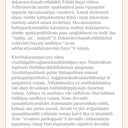
dakasotorohaṇañcetthātiādi.
Etthāti tīsupi vādesu.
Adhivāsetvāti nimitte upakkamitvā puna vippaṭisāre
uppanne mocanassādaṃ vinodetvā.
Antarā nivāretunti
attano nimitte katūpakkamena ṭhānā cutaṃ dakasotaṃ
otarituṃ adatvā antarā nivāretuṃ.
Mocanassādena
hatthaparikammādiṃ karontassa muttepi dukkaṭameva,
nimitte upakkamābhāvato pana saṅghādiseso na hotīti āha
‘‘hattha...pe...
anāpattī’’ti.
Dakasotorohaṇañcetthātiādinā
vuttavinicchayaṃ sandhāya ‘‘ayaṃ
sabbācariyasādhāraṇavinicchayo’’ti vuttaṃ.
Khobhakaraṇapaccayo nāma
visabhāgabhesajjasenāsanāhārādipaccayo.
Nānāvidhaṃ
supinanti khubhitavātādidhātūnaṃ anuguṇaṃ.
Anubhūtapubbanti pubbe bhūtapubbaṃ manasā
parikappitapubbañca.
Sagganarakadesantarādīnampi hi
saṅgahetvā vuttaṃ.
Atthakāmatāya vā anatthakāmatāya
vāti idaṃ devatānaṃ hitāhitādhippāyataṃ dassetuṃ
vuttaṃ.
Atthāya vā anatthāya vāti sabhāvato bhavitabbaṃ
hitāhitaṃ sandhāya vuttaṃ.
Nanu devatāhi
upasaṃhariyamānāni ārammaṇāni paramatthato natthi,
kathaṃ tāni puriso passati, devatā vā tāni avijjamānāni
upasaṃharantīti codanaṃ manasi katvā āha so tāsantiādi.
Tena ‘‘evameso parikappatū’’ti devatāhi cintitamattena
supantassa cittaṃ bhavaṅgasantatito nipatitvā devatāhi