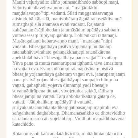
Maṇīti veḷuriyādito añño jotirasādibhedo sabbopi maṇi.
Veḷuriyoti allaveḷuvaṇṇomaṇi, ‘‘majjārakkhi
maṇḍalavaṇṇo’’tipi vadanti.
Silāti muggamāsavaṇṇā
atisiniddhā kāḷasilā, maṇivohāraṃ āgatā rattasetādivaṇṇā
sumaṭṭhāpi silā anāmāsā evāti vadanti.
Rajatanti
kahāpaṇamāsādibhedaṃ jatumāsādiṃ upādāya sabbaṃ
vuttāvasesaṃ rūpiyaṃ gahitaṃ.
Lohitaṅkoti rattamaṇi.
Masāragallanti kabaravaṇṇo maṇi, ‘‘marakata’’ntipi
vadanti.
Bhesajjatthāya pisitvā yojitānaṃ muttānaṃ
ratanabhāvavirahato gahaṇakkhaṇepi ratanākārena
apekkhitābhāvā ‘‘bhesajjatthāya pana vaṭṭatī’’ti vuttaṃ.
Yāva pana tā muttā ratanarūpena tiṭṭhanti, tāva āmasituṃ
na vaṭṭati eva.
Evaṃ aññampi ratanapāsāṇaṃ pisitvā
bhesajje yojanatthāya gahetuṃ vaṭṭati eva, jātarūparajataṃ
pana pisitvā yojanabhesajjatthāyapi sampaṭicchituṃ na
vaṭṭati, gahaṭṭhehi yojetvā dinnampi yadi bhesajje
suvaṇṇādirūpena tiṭṭhati, viyojetuñca sakkā, tādisaṃ
bhesajjampi na vaṭṭati.
Taṃ abbohārikattaṃ gataṃ ce,
vaṭṭati.
‘‘Jātiphalikaṃ upādāyā’’ti vuttattā,
sūriyakantacandakantādikaṃ jātipāsāṇaṃ maṇimhi eva
saṅgahitanti daṭṭhabbaṃ.
Dhamanasaṅkho ca dhotaviddho
ca ratanamisso cāti yojetabbaṃ.
Viddhoti maṇiādibhāvena
katachiddo.
Ratanamissoti kañcanalatādivicitto, muttādiratanakhacito