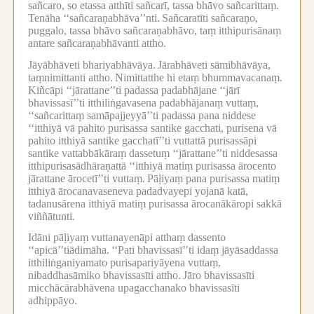
sañcaro, so etassa atthīti sañcarī, tassa bhāvo sañcarittaṃ.
Tenāha ‘‘sañcaraṇabhāva’’nti.
Sañcaratīti sañcaraṇo,
puggalo, tassa bhāvo sañcaraṇabhāvo, taṃ itthipurisānaṃ
antare sañcaraṇabhāvanti attho.
Jāyābhāveti bhariyabhāvāya.
Jārabhāveti sāmibhāvāya,
taṃnimittanti attho.
Nimittatthe hi etaṃ bhummavacanaṃ.
Kiñcāpi ‘‘jārattane’’ti padassa padabhājane ‘‘jārī
bhavissasī’’ti itthiliṅgavasena padabhājanaṃ vuttaṃ,
‘‘sañcarittaṃ samāpajjeyyā’’ti padassa pana niddese
‘‘itthiyā vā pahito purisassa santike gacchati, purisena vā
pahito itthiyā santike gacchatī’’ti vuttattā purisassāpi
santike vattabbākāraṃ dassetuṃ ‘‘jārattane’’ti niddesassa
itthipurisasādhāraṇattā ‘‘itthiyā matiṃ purisassa ārocento
jārattane ārocetī’’ti vuttaṃ.
Pāḷiyaṃ pana purisassa matiṃ
itthiyā ārocanavaseneva padadvayepi yojanā katā,
tadanusārena itthiyā matiṃ purisassa ārocanākāropi sakkā
viññātunti.
Idāni pāḷiyaṃ vuttanayenāpi atthaṃ dassento
‘‘apicā’’tiādimāha.
‘‘Pati bhavissasī’’ti idaṃ jāyāsaddassa
itthiliṅganiyamato purisapariyāyena vuttaṃ,
nibaddhasāmiko bhavissasīti attho.
Jāro bhavissasīti
micchācārabhāvena upagacchanako bhavissasīti
adhippāyo.