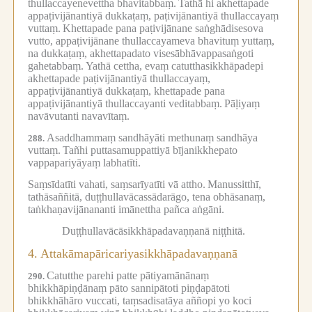
thullaccayenevettha bhavitabbaṃ.
Tathā hi akhettapade
appaṭivijānantiyā dukkaṭaṃ, paṭivijānantiyā thullaccayaṃ
vuttaṃ.
Khettapade pana paṭivijānane saṅghādisesova
vutto, appaṭivijānane thullaccayameva bhavituṃ yuttaṃ,
na dukkaṭaṃ, akhettapadato visesābhāvappasaṅgoti
gahetabbaṃ.
Yathā cettha, evaṃ catutthasikkhāpadepi
akhettapade paṭivijānantiyā thullaccayaṃ,
appaṭivijānantiyā dukkaṭaṃ, khettapade pana
appaṭivijānantiyā thullaccayanti veditabbaṃ.
Pāḷiyaṃ
navāvutanti navavītaṃ.
Asaddhammaṃ sandhāyāti methunaṃ sandhāya
288.
vuttaṃ.
Tañhi puttasamuppattiyā bījanikkhepato
vappapariyāyaṃ labhatīti.
Saṃsīdatīti vahati, saṃsarīyatīti vā attho.
Manussitthī,
tathāsaññitā, duṭṭhullavācassādarāgo, tena obhāsanaṃ,
taṅkhaṇavijānananti imānettha pañca aṅgāni.
Duṭṭhullavācāsikkhāpadavaṇṇanā niṭṭhitā.
4.
Attakāmapāricariyasikkhāpadavaṇṇanā
Catutthe parehi patte pātiyamānānaṃ
290.
bhikkhāpiṇḍānaṃ pāto sannipātoti piṇḍapātoti
bhikkhāhāro vuccati, taṃsadisatāya aññopi yo koci