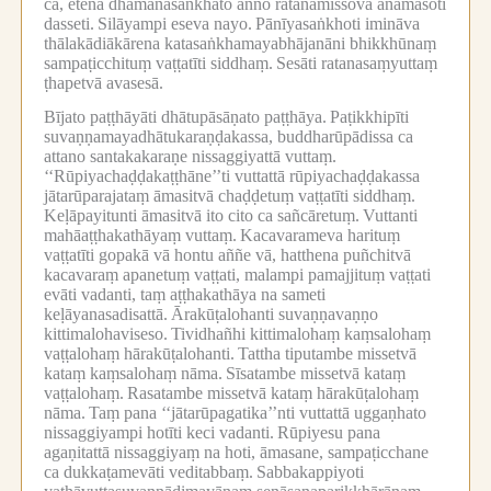
ca, etena dhamanasaṅkhato añño ratanamissova anāmāsoti
dasseti.
Silāyampi eseva nayo.
Pānīyasaṅkhoti imināva
thālakādiākārena katasaṅkhamayabhājanāni bhikkhūnaṃ
sampaṭicchituṃ vaṭṭatīti siddhaṃ.
Sesāti ratanasaṃyuttaṃ
ṭhapetvā avasesā.
Bījato paṭṭhāyāti dhātupāsāṇato paṭṭhāya.
Paṭikkhipīti
suvaṇṇamayadhātukaraṇḍakassa, buddharūpādissa ca
attano santakakaraṇe nissaggiyattā vuttaṃ.
‘‘Rūpiyachaḍḍakaṭṭhāne’’ti vuttattā rūpiyachaḍḍakassa
jātarūparajataṃ āmasitvā chaḍḍetuṃ vaṭṭatīti siddhaṃ.
Keḷāpayitunti āmasitvā ito cito ca sañcāretuṃ.
Vuttanti
mahāaṭṭhakathāyaṃ vuttaṃ.
Kacavarameva harituṃ
vaṭṭatīti gopakā vā hontu aññe vā, hatthena puñchitvā
kacavaraṃ apanetuṃ vaṭṭati, malampi pamajjituṃ vaṭṭati
evāti vadanti, taṃ aṭṭhakathāya na sameti
keḷāyanasadisattā.
Ārakūṭalohanti suvaṇṇavaṇṇo
kittimalohaviseso.
Tividhañhi kittimalohaṃ kaṃsalohaṃ
vaṭṭalohaṃ hārakūṭalohanti.
Tattha tiputambe missetvā
kataṃ kaṃsalohaṃ nāma.
Sīsatambe missetvā kataṃ
vaṭṭalohaṃ.
Rasatambe missetvā kataṃ hārakūṭalohaṃ
nāma.
Taṃ pana ‘‘jātarūpagatika’’nti vuttattā uggaṇhato
nissaggiyampi hotīti keci vadanti.
Rūpiyesu pana
agaṇitattā nissaggiyaṃ na hoti, āmasane, sampaṭicchane
ca dukkaṭamevāti veditabbaṃ.
Sabbakappiyoti