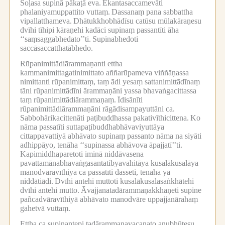
Soḷasa supinā pākaṭā eva.
Ekantasaccamevāti
phalaniyamuppattito vuttaṃ.
Dassanaṃ pana sabbattha
vipallatthameva.
Dhātukkhobhādīsu catūsu mūlakāraṇesu
dvīhi tīhipi kāraṇehi kadāci supinaṃ passantīti āha
‘‘saṃsaggabhedato’’ti.
Supinabhedoti
saccāsaccatthatābhedo.
Rūpanimittādiārammaṇanti ettha
kammanimittagatinimittato aññarūpameva viññāṇassa
nimittanti rūpanimittaṃ, taṃ ādi yesaṃ sattanimittādīnaṃ
tāni rūpanimittādīni ārammaṇāni yassa bhavaṅgacittassa
taṃ rūpanimittādiārammaṇaṃ.
Īdisānīti
rūpanimittādiārammaṇāni rāgādisampayuttāni ca.
Sabbohārikacittenāti paṭibuddhassa pakativīthicittena.
Ko
nāma passatīti suttapaṭibuddhabhāvaviyuttāya
cittappavattiyā abhāvato supinaṃ passanto nāma na siyāti
adhippāyo, tenāha ‘‘supinassa abhāvova āpajjatī’’ti.
Kapimiddhaparetoti iminā niddāvasena
pavattamānabhavaṅgasantatibyavahitāya kusalākusalāya
manodvāravīthiyā ca passatīti dasseti, tenāha yā
niddātiādi.
Dvīhi antehi muttoti kusalākusalasaṅkhātehi
dvīhi antehi mutto.
Āvajjanatadārammaṇakkhaṇeti supine
pañcadvāravīthiyā abhāvato manodvāre uppajjanārahaṃ
gahetvā vuttaṃ.
Ettha ca supinantepi tadārammaṇavacanato anubhūtesu