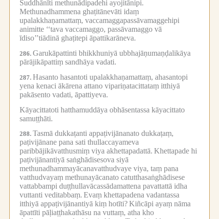
Suddhānīti methunādipadehi ayojitānipi.
Methunadhammena ghaṭitānevāti idaṃ
upalakkhaṇamattaṃ, vaccamaggapassāvamaggehipi
animitte ‘‘tava vaccamaggo, passāvamaggo vā
īdiso’’tiādinā ghaṭitepi āpattikarāneva.
Garukāpattinti bhikkhuniyā ubbhajāṇumaṇḍalikāya
286.
pārājikāpattiṃ sandhāya vadati.
Hasanto hasantoti upalakkhaṇamattaṃ, ahasantopi
287.
yena kenaci ākārena attano vipariṇatacittataṃ itthiyā
pakāsento vadati, āpattiyeva.
Kāyacittatoti hatthamuddāya obhāsentassa kāyacittato
samuṭṭhāti.
Tasmā dukkaṭanti appaṭivijānanato dukkaṭaṃ,
288.
paṭivijānane pana sati thullaccayameva
paribbājikāvatthusmiṃ viya akhettapadattā.
Khettapade hi
paṭivijānantiyā saṅghādisesova siyā
methunadhammayācanavatthudvaye viya, taṃ pana
vatthudvayaṃ methunayācanato catutthasaṅghādisese
vattabbampi duṭṭhullavācassādamattena pavattattā idha
vuttanti veditabbaṃ.
Evaṃ khettapadena vadantassa
itthiyā appaṭivijānantiyā kiṃ hotīti?
Kiñcāpi ayaṃ nāma
āpattīti pāḷiaṭṭhakathāsu na vuttaṃ, atha kho