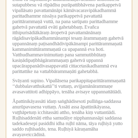
sutapubbesu vā rūpādīsu purāpattibhāvena parikappetvā
vipallāsato pavattamānāpi kāmāvacaravipākadhammā
parittadhamme nissāya parikappetvā pavattattā
parittārammaṇā vuttā, na pana sarūpato parittadhamme
gahetvā pavattattā evāti gahetabbaṃ.
Evañca
itthipurisādiākāraṃ āropetvā pavattamānānaṃ
rāgādisavipākadhammānampi tesaṃ ārammaṇaṃ gahetvā
uppannānaṃ paṭisandhādivipākānampi parittārammaṇatā
kammanimittārammaṇatā ca upapannā eva hoti.
Vatthudhammavinimuttaṃ pana sammutibhūtaṃ
kasiṇādipaṭibhāgārammaṇaṃ gahetvā uppannā
upacārappanādivasappavattā cittacetasikadhammā eva
parittattike na vattabbārammaṇāti gahetabbā.
Svāyanti supino.
Vipallāsena parikappitaparittārammaṇattā
‘‘dubbalavatthukattā’’ti vuttaṃ, avijjamānārammaṇe
avasavattitoti adhippāyo, tenāha avisaye uppannattātiādi.
Āpattinikāyassāti idaṃ saṅghādisesoti pulliṅga-saddassa
anurūpavasena vuttaṃ.
Assāti assa āpattinikāyassa,
vuṭṭhāpetuṃ icchitassāti attho, tenāha kiṃ vuttantiādi.
Ruḷhisaddenāti ettha samudāye nipphannassāpi saddassa
tadekadesepi pasiddhi idha ruḷhī nāma, tāya ruḷhiyā yutto
saddo ruḷhīsaddo, tena.
Ruḷhiyā kāraṇamāha
avayaveiccādinā.