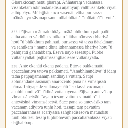
Gharakiccaṃ netīti gharaṇī.
Aññataraṃ vadantassa
visaṅketaṃ adinnādānādīsu āṇattiyaṃ vatthusaṅketo viyāti
adhippāyo.
Mūlaṭṭhānañca vasenāti ettha purisassa
mātuādayo sāsanapesane mūlabhūtattā ‘‘mūlaṭṭhā’’ti vuttā.
Pāḷiyaṃ māturakkhitāya mātā bhikkhuṃ pahiṇatīti
322.
ettha attano vā dhītu santikaṃ ‘‘itthannāmassa bhariyā
hotū’’ti bhikkhuṃ pahiṇati, purisassa vā tassa ñātakānaṃ
vā santikaṃ ‘‘mama dhītā itthannāmassa bhariyā hotū’’ti
pahiṇatīti gahetabbaṃ.
Eseva nayo sesesupi.
Pubbe
vuttanayattāti paṭhamasaṅghādisese vuttanayattā.
Ante ekenāti ekena padena.
Ettova pakkamatīti
338.
apaccāharitvā tatova pakkamati.
‘‘Anabhinanditvā’’ti idaṃ
tathā paṭipajjamānaṃ sandhāya vuttaṃ.
Satipi
abhinandane sāsanaṃ anārocento pana na vīmaṃsati
nāma.
Tatiyapade vuttanayenāti ‘‘so tassā vacanaṃ
anabhinanditvā’’tiādinā vuttanayena.
Pāḷiyaṃ antevāsiṃ
vīmaṃsāpetvāti ‘‘ayaṃ tesaṃ vattuṃ samattho’’ti
antevāsinā vīmaṃsāpetvā.
Sace pana so antevāsiko taṃ
vacanaṃ ādiyitvā tuṇhī hoti, tassāpi taṃ pavattiṃ
paccāharantassa ācariyassa saṅghādisesova mātuādīsu
tuṇhībhūtesu tesaṃ tuṇhibhāvaṃ paccāharantassa viyāti
daṭṭhabbaṃ.