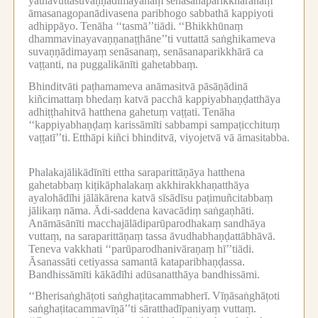
yathāvuttasuvaṇṇādimayānaṃ senāsanaparikkhārānaṃ
āmasanagopanādivasena paribhogo sabbathā kappiyoti
adhippāyo.
Tenāha ‘‘tasmā’’tiādi.
‘‘Bhikkhūnaṃ
dhammavinayavaṇṇanaṭṭhāne’’ti vuttattā saṅghikameva
suvaṇṇādimayaṃ senāsanaṃ, senāsanaparikkhārā ca
vaṭṭanti, na puggalikānīti gahetabbaṃ.
Bhinditvāti paṭhamameva anāmasitvā pāsāṇādinā
kiñcimattaṃ bhedaṃ katvā pacchā kappiyabhaṇḍatthāya
adhiṭṭhahitvā hatthena gahetuṃ vaṭṭati.
Tenāha
‘‘kappiyabhaṇḍaṃ karissāmīti sabbampi sampaṭicchituṃ
vaṭṭatī’’ti.
Etthāpi kiñci bhinditvā, viyojetvā vā āmasitabba.
Phalakajālikādīnīti ettha saraparittāṇāya hatthena
gahetabbaṃ kiṭikāphalakaṃ akkhirakkhaṇatthāya
ayalohādīhi jālākārena katvā sīsādīsu paṭimuñcitabbaṃ
jālikaṃ nāma.
Ādi-saddena kavacādiṃ saṅgaṇhāti.
Anāmāsānīti macchajālādiparūparodhakaṃ sandhāya
vuttaṃ, na saraparittāṇaṃ tassa āvudhabhaṇḍattābhāvā.
Teneva vakkhati ‘‘parūparodhanivāraṇaṃ hī’’tiādi.
Āsanassāti cetiyassa samantā kataparibhaṇḍassa.
Bandhissāmīti kākādīhi adūsanatthāya bandhissāmi.
‘‘Bherisaṅghāṭoti saṅghaṭitacammabherī.
Vīṇāsaṅghāṭoti
saṅghaṭitacammavīṇā’’ti sāratthadīpaniyaṃ vuttaṃ.