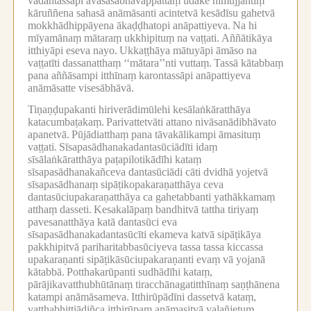
vadantassāpi avasasabhāvappattaṃ udake nimujjantiṃ
kāruññena sahasā anāmāsanti acintetvā kesādīsu gahetvā
mokkhādhippāyena ākaḍḍhatopi anāpattiyeva.
Na hi
mīyamānaṃ mātaraṃ ukkhipituṃ na vaṭṭati.
Aññātikāya
itthiyāpi eseva nayo.
Ukkaṭṭhāya mātuyāpi āmāso na
vaṭṭatīti dassanatthaṃ ‘‘mātara’’nti vuttaṃ.
Tassā kātabbaṃ
pana aññāsampi itthīnaṃ karontassāpi anāpattiyeva
anāmāsatte visesābhāvā.
Tiṇaṇḍupakanti hiriverādimūlehi kesālaṅkāratthāya
katacumbaṭakaṃ.
Parivattetvāti attano nivāsanādibhāvato
apanetvā.
Pūjādiatthaṃ pana tāvakālikampi āmasituṃ
vaṭṭati.
Sīsapasādhanakadantasūciādīti idaṃ
sīsālaṅkāratthāya paṭapilotikādīhi kataṃ
sīsapasādhanakañceva dantasūciādi cāti dvidhā yojetvā
sīsapasādhanaṃ sipāṭikopakaraṇatthāya ceva
dantasūciupakaraṇatthāya ca gahetabbanti yathākkamaṃ
atthaṃ dasseti.
Kesakalāpaṃ bandhitvā tattha tiriyaṃ
pavesanatthāya katā dantasūci eva
sīsapasādhanakadantasūcīti ekameva katvā sipāṭikāya
pakkhipitvā pariharitabbasūciyeva tassa tassa kiccassa
upakaraṇanti sipāṭikāsūciupakaraṇanti evaṃ vā yojanā
kātabbā.
Potthakarūpanti sudhādīhi kataṃ,
pārājikavatthubhūtānaṃ tiracchānagatitthīnaṃ saṇṭhānena
katampi anāmāsameva.
Itthirūpādīni dassetvā kataṃ,
vatthabhittiādiñca itthirūpaṃ anāmasitvā vaḷañjetuṃ