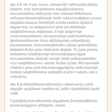
Ehi me tvaṃ, āvuso, sāmaṇerāti vatthusmiṃ aññaṃ
265.
āṇāpetu, tena kariyamānassa aṅgajātacalanassa
mocanassādena sādiyanato taṃ calanaṃ bhikkhussa
sādiyanacittasamuṭṭhitampi hotīti sukkavissaṭṭhipaccayassa
aṅgajātacalanassa hetubhūtā assādacetanāva āpattiyā
aṅgaṃ hoti, na āṇāpanavācā tassā pavattikkhaṇe
saṅghādisesassa asijjhanato.
Evaṃ āṇāpetvāpi
yonisomanasikārena mocanassādaṃ paṭivinodentassa
āpattiasambhavato idaṃ sikkhāpadaṃ anāṇattikaṃ,
kāyakammaṃ, kiriyasamuṭṭhānañca jātanti gahetabbaṃ,
āṇāpanavācāya pana dukkaṭaṃ āpajjati.
Yo pana parena
anāṇattena balakkārenāpi kariyamānappayogaṃ
mocanassādena sādiyati, tassāpi mutte paṭhamapārājike
viya saṅghādisesova, amutte thullaccayaṃ.
Mocanassāde
cetanāya pana asati kāyasaṃsaggarāgena sādiyantassāpi
muttepi saṅghādisesena anāpattīti ācariyā vadanti, tañca
yuttameva.
Kāyatthambhanavatthusmiṃ calanavasena yathā
266.
aṅgajāte upakkamo sambhavati, tathā vijambhitattā āpatti
vuttā.
Upanijjhāyanavatthusmiṃ aṅgajātanti jīvamānaitthīnaṃ
passāvamaggova adhippeto, netaro.