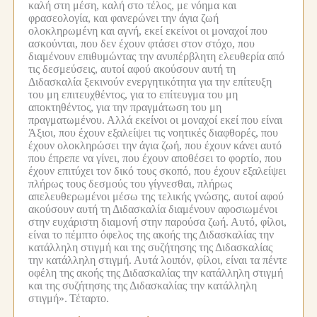
καλή στη μέση, καλή στο τέλος, με νόημα και
φρασεολογία, και φανερώνει την άγια ζωή
ολοκληρωμένη και αγνή, εκεί εκείνοι οι μοναχοί που
ασκούνται, που δεν έχουν φτάσει στον στόχο, που
διαμένουν επιθυμώντας την ανυπέρβλητη ελευθερία από
τις δεσμεύσεις, αυτοί αφού ακούσουν αυτή τη
Διδασκαλία ξεκινούν ενεργητικότητα για την επίτευξη
του μη επιτευχθέντος, για το επίτευγμα του μη
αποκτηθέντος, για την πραγμάτωση του μη
πραγματωμένου.
Αλλά εκείνοι οι μοναχοί εκεί που είναι
Άξιοι, που έχουν εξαλείψει τις νοητικές διαφθορές, που
έχουν ολοκληρώσει την άγια ζωή, που έχουν κάνει αυτό
που έπρεπε να γίνει, που έχουν αποθέσει το φορτίο, που
έχουν επιτύχει τον δικό τους σκοπό, που έχουν εξαλείψει
πλήρως τους δεσμούς του γίγνεσθαι, πλήρως
απελευθερωμένοι μέσω της τελικής γνώσης, αυτοί αφού
ακούσουν αυτή τη Διδασκαλία διαμένουν αφοσιωμένοι
στην ευχάριστη διαμονή στην παρούσα ζωή.
Αυτό, φίλοι,
είναι το πέμπτο όφελος της ακοής της Διδασκαλίας την
κατάλληλη στιγμή και της συζήτησης της Διδασκαλίας
την κατάλληλη στιγμή.
Αυτά λοιπόν, φίλοι, είναι τα πέντε
οφέλη της ακοής της Διδασκαλίας την κατάλληλη στιγμή
και της συζήτησης της Διδασκαλίας την κατάλληλη
στιγμή».
Τέταρτο.