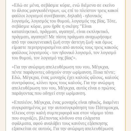
«Εδώ σε μένα, σεβάσμιε κύριε, ενώ διέμενα σε εκείνο
το άλσος μανγκοδέντρων, ως επί το πλείστον τρεις κακοί
φαύλοι λογισμοί συνέβαιναν, δηλαδή -
ηδονικός
λογισμός, λογισμός του θυμού, λογισμός της βίας.
Τότε,
σεβάσμιε κύριε, μου ήρθε η σκέψη:
"Είναι
καταπληκτικό, πράγματι, αγαπητέ, είναι εκπληκτικό,
πράγματι, αγαπητέ!
Με πίστη πράγματι αναχωρήσαμε
από την οικογενειακή ζωή στην άστεγη ζωή·
και όμως
είμαστε περιτριγυρισμένοι από αυτούς τους τρεις κακούς
φαύλους λογισμούς -
τον ηδονικό λογισμό, τον λογισμό
του θυμού, τον λογισμό της βίας'».
«Για την ανώριμη απελευθέρωση του νου, Μέγκχια,
πέντε παράγοντες οδηγούν στην ωρίμανση.
Ποια πέντε;
Εδώ, Μέγκχια, ένας μοναχός έχει καλούς φίλους, καλούς
συντρόφους, κλίνει προς τους καλούς.
Για την ανώριμη
απελευθέρωση του νου, Μέγκχια, αυτός είναι ο πρώτος
παράγοντας που οδηγεί στην ωρίμανση.
«Επιπλέον, Μέγκχια, ένας μοναχός είναι ηθικός, διαμένει
συγκρατημένος με την αυτοσυγκράτηση του Πάττιμοκχα,
τέλειος στην καλή συμπεριφορά και στον νόμιμο τόπο
που συχνάζει, βλέποντας κίνδυνο στα ελάχιστα
σφάλματα, αφού αναλάβει τους κανόνες εξάσκησης
εξασκείται σε αυτούς.
Για την ανώριμη απελευθέρωση