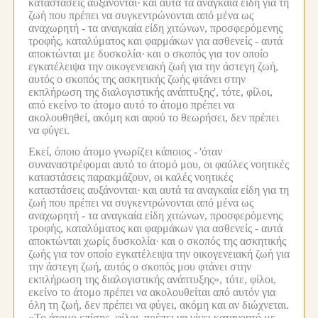
καταστάσεις αυξάνονται·
και αυτά τα αναγκαία είδη για τη
ζωή που πρέπει να συγκεντρώνονται από μένα ως
αναχωρητή - τα αναγκαία είδη χιτώνων, προσφερόμενης
τροφής, καταλύματος και φαρμάκων για ασθενείς - αυτά
αποκτώνται με δυσκολία·
και ο σκοπός για τον οποίο
εγκατέλειψα την οικογενειακή ζωή για την άστεγη ζωή,
αυτός ο σκοπός της ασκητικής ζωής φτάνει στην
εκπλήρωση της διαλογιστικής ανάπτυξης', τότε, φίλοι,
από εκείνο το άτομο αυτό το άτομο πρέπει να
ακολουθηθεί, ακόμη και αφού το θεωρήσει, δεν πρέπει
να φύγει.
Εκεί, όποιο άτομο γνωρίζει κάποιος -
'όταν
συναναστρέφομαι αυτό το άτομό μου, οι φαύλες νοητικές
καταστάσεις παρακμάζουν, οι καλές νοητικές
καταστάσεις αυξάνονται·
και αυτά τα αναγκαία είδη για τη
ζωή που πρέπει να συγκεντρώνονται από μένα ως
αναχωρητή - τα αναγκαία είδη χιτώνων, προσφερόμενης
τροφής, καταλύματος και φαρμάκων για ασθενείς - αυτά
αποκτώνται χωρίς δυσκολία·
και ο σκοπός της ασκητικής
ζωής για τον οποίο εγκατέλειψα την οικογενειακή ζωή για
την άστεγη ζωή, αυτός ο σκοπός μου φτάνει στην
εκπλήρωση της διαλογιστικής ανάπτυξης», τότε, φίλοι,
εκείνο το άτομο πρέπει να ακολουθείται από αυτόν για
όλη τη ζωή, δεν πρέπει να φύγει, ακόμη και αν διώχνεται.
«Το άτομο επίσης, φίλοι, πρέπει να γίνει κατανοητό με