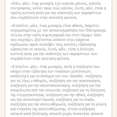
«Εδώ, φίλε, ένας μοναχός έχει καλούς φίλους, καλούς
συντρόφους, κλίνει προς τους καλούς.
Αυτή, φίλε, είναι η
πρώτη κοντινή αιτία για την ανάπτυξη των παραγόντων
που συμβάλλουν στην ανώτατη φώτιση.
«Επιπλέον, φίλε, ένας μοναχός είναι ηθικός, διαμένει
συγκρατημένος με την αυτοσυγκράτηση του Πάττιμοκχα,
τέλειος στην καλή συμπεριφορά και στον νόμιμο τόπο
που συχνάζει, βλέποντας κίνδυνο στα ελάχιστα
σφάλματα, αφού αναλάβει τους κανόνες εξάσκησης
εξασκείται σε αυτούς.
Αυτή, φίλε, είναι η δεύτερη
κοντινή αιτία για την ανάπτυξη των παραγόντων που
συμβάλλουν στην ανώτατη φώτιση.
«Επιπλέον, φίλε, ένας μοναχός, αυτή η συζήτηση που
οδηγεί στην εξάλειψη των νοητικών μολύνσεων,
κατάλληλη για το άνοιγμα του νου, δηλαδή -
συζήτηση
για τις λίγες επιθυμίες, συζήτηση για την ικανοποίηση,
συζήτηση για την αποστασιοποίηση, συζήτηση για την
απομόνωση από την κοινωνία, συζήτηση για τη διέγερση
της ενεργητικότητας, συζήτηση για την ηθική, συζήτηση
για την αυτοσυγκέντρωση, συζήτηση για τη σοφία,
συζήτηση για την απελευθέρωση, συζήτηση για τη γνώση
και ενόραση της απελευθέρωσης, τέτοια συζήτηση
αποκτά κατά βούληση, αποκτά χωρίς δυσκολία, αποκτά