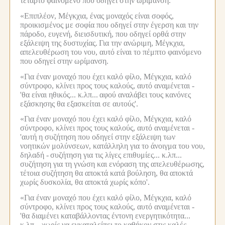
τέταρτο φαινόμενο που οδηγεί στην ωρίμανση.
«Επιπλέον, Μέγκχια, ένας μοναχός είναι σοφός,
προικισμένος με σοφία που οδηγεί στην έγερση και την
πάροδο, ευγενή, διεισδυτική, που οδηγεί ορθά στην
εξάλειψη της δυστυχίας.
Για την ανώριμη, Μέγκχια,
απελευθέρωση του νου, αυτό είναι το πέμπτο φαινόμενο
που οδηγεί στην ωρίμανση.
«Για έναν μοναχό που έχει καλό φίλο, Μέγκχια, καλό
σύντροφο, κλίνει προς τους καλούς, αυτό αναμένεται -
'θα είναι ηθικός... κ.λπ...
αφού αναλάβει τους κανόνες
εξάσκησης θα εξασκείται σε αυτούς'.
«Για έναν μοναχό που έχει καλό φίλο, Μέγκχια, καλό
σύντροφο, κλίνει προς τους καλούς, αυτό αναμένεται -
'αυτή η συζήτηση που οδηγεί στην εξάλειψη των
νοητικών μολύνσεων, κατάλληλη για το άνοιγμα του νου,
δηλαδή -
συζήτηση για τις λίγες επιθυμίες... κ.λπ...
συζήτηση για τη γνώση και ενόραση της απελευθέρωσης,
τέτοια συζήτηση θα αποκτά κατά βούληση, θα αποκτά
χωρίς δυσκολία, θα αποκτά χωρίς κόπο'.
«Για έναν μοναχό που έχει καλό φίλο, Μέγκχια, καλό
σύντροφο, κλίνει προς τους καλούς, αυτό αναμένεται -
'θα διαμένει καταβάλλοντας έντονη ενεργητικότητα...
κ.λπ...
χωρίς να εγκαταλείπει το καθήκον στις καλές