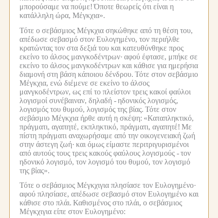
μπορούσαμε να πούμε!
Όποτε θεωρείς ότι είναι η
κατάλληλη ώρα, Μέγκχια».
Τότε ο σεβάσμιος Μέγκχια σηκώθηκε από τη θέση του,
απέδωσε σεβασμό στον Ευλογημένο, τον περιήλθε
κρατώντας τον στα δεξιά του και κατευθύνθηκε προς
εκείνο το άλσος μανγκοδέντρων·
αφού έφτασε, μπήκε σε
εκείνο το άλσος μανγκοδέντρων και κάθισε για ημερήσια
διαμονή στη βάση κάποιου δένδρου.
Τότε στον σεβάσμιο
Μέγκχια, ενώ διέμενε σε εκείνο το άλσος
μανγκοδέντρων, ως επί το πλείστον τρεις κακοί φαύλοι
λογισμοί συνέβαιναν, δηλαδή -
ηδονικός λογισμός,
λογισμός του θυμού, λογισμός της βίας.
Τότε στον
σεβάσμιο Μέγκχια ήρθε αυτή η σκέψη:
«Καταπληκτικό,
πράγματι, αγαπητέ, εκπληκτικό, πράγματι, αγαπητέ!
Με
πίστη πράγματι αναχωρήσαμε από την οικογενειακή ζωή
στην άστεγη ζωή·
και όμως είμαστε περιτριγυρισμένοι
από αυτούς τους τρεις κακούς φαύλους λογισμούς -
τον
ηδονικό λογισμό, τον λογισμό του θυμού, τον λογισμό
της βίας».
Τότε ο σεβάσμιος Μέγκχιγια πλησίασε τον Ευλογημένο·
αφού πλησίασε, απέδωσε σεβασμό στον Ευλογημένο και
κάθισε στο πλάι.
Καθισμένος στο πλάι, ο σεβάσμιος
Μέγκχιγια είπε στον Ευλογημένο: