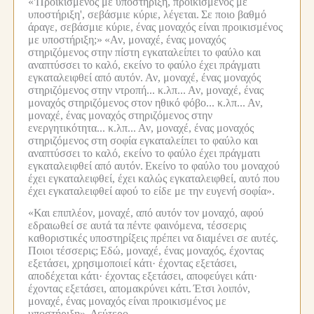
«'Προικισμένος με υποστήριξη, προικισμένος με
υποστήριξη', σεβάσμιε κύριε, λέγεται.
Σε ποιο βαθμό
άραγε, σεβάσμιε κύριε, ένας μοναχός είναι προικισμένος
με υποστήριξη;»
«Αν, μοναχέ, ένας μοναχός
στηριζόμενος στην πίστη εγκαταλείπει το φαύλο και
αναπτύσσει το καλό, εκείνο το φαύλο έχει πράγματι
εγκαταλειφθεί από αυτόν.
Αν, μοναχέ, ένας μοναχός
στηριζόμενος στην ντροπή... κ.λπ...
Αν, μοναχέ, ένας
μοναχός στηριζόμενος στον ηθικό φόβο... κ.λπ...
Αν,
μοναχέ, ένας μοναχός στηριζόμενος στην
ενεργητικότητα... κ.λπ...
Αν, μοναχέ, ένας μοναχός
στηριζόμενος στη σοφία εγκαταλείπει το φαύλο και
αναπτύσσει το καλό, εκείνο το φαύλο έχει πράγματι
εγκαταλειφθεί από αυτόν.
Εκείνο το φαύλο του μοναχού
έχει εγκαταλειφθεί, έχει καλώς εγκαταλειφθεί, αυτό που
έχει εγκαταλειφθεί αφού το είδε με την ευγενή σοφία».
«Και επιπλέον, μοναχέ, από αυτόν τον μοναχό, αφού
εδραιωθεί σε αυτά τα πέντε φαινόμενα, τέσσερις
καθοριστικές υποστηρίξεις πρέπει να διαμένει σε αυτές.
Ποιοι τέσσερις;
Εδώ, μοναχέ, ένας μοναχός, έχοντας
εξετάσει, χρησιμοποιεί κάτι· έχοντας εξετάσει,
αποδέχεται κάτι· έχοντας εξετάσει, αποφεύγει κάτι·
έχοντας εξετάσει, απομακρύνει κάτι.
Έτσι λοιπόν,
μοναχέ, ένας μοναχός είναι προικισμένος με
υποστήριξη».
Δεύτερο.