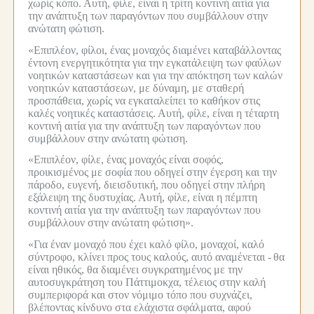
χωρίς κόπο.
Αυτή, φίλε, είναι η τρίτη κοντινή αιτία για
την ανάπτυξη των παραγόντων που συμβάλλουν στην
ανώτατη φώτιση.
«Επιπλέον, φίλοι, ένας μοναχός διαμένει καταβάλλοντας
έντονη ενεργητικότητα για την εγκατάλειψη των φαύλων
νοητικών καταστάσεων και για την απόκτηση των καλών
νοητικών καταστάσεων, με δύναμη, με σταθερή
προσπάθεια, χωρίς να εγκαταλείπει το καθήκον στις
καλές νοητικές καταστάσεις.
Αυτή, φίλε, είναι η τέταρτη
κοντινή αιτία για την ανάπτυξη των παραγόντων που
συμβάλλουν στην ανώτατη φώτιση.
«Επιπλέον, φίλε, ένας μοναχός είναι σοφός,
προικισμένος με σοφία που οδηγεί στην έγερση και την
πάροδο, ευγενή, διεισδυτική, που οδηγεί στην πλήρη
εξάλειψη της δυστυχίας.
Αυτή, φίλε, είναι η πέμπτη
κοντινή αιτία για την ανάπτυξη των παραγόντων που
συμβάλλουν στην ανώτατη φώτιση».
«Για έναν μοναχό που έχει καλό φίλο, μοναχοί, καλό
σύντροφο, κλίνει προς τους καλούς, αυτό αναμένεται -
θα
είναι ηθικός, θα διαμένει συγκρατημένος με την
αυτοσυγκράτηση του Πάττιμοκχα, τέλειος στην καλή
συμπεριφορά και στον νόμιμο τόπο που συχνάζει,
βλέποντας κίνδυνο στα ελάχιστα σφάλματα, αφού