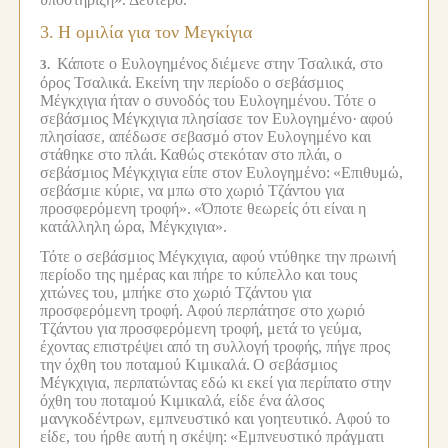
3.
Η ομιλία για τον Μεγκίγια
Κάποτε ο Ευλογημένος διέμενε στην Τσαλικά, στο
3.
όρος Τσαλικά.
Εκείνη την περίοδο ο σεβάσμιος
Μέγκχιγια ήταν ο συνοδός του Ευλογημένου.
Τότε ο
σεβάσμιος Μέγκχιγια πλησίασε τον Ευλογημένο·
αφού
πλησίασε, απέδωσε σεβασμό στον Ευλογημένο και
στάθηκε στο πλάι.
Καθώς στεκόταν στο πλάι, ο
σεβάσμιος Μέγκχιγια είπε στον Ευλογημένο:
«Επιθυμώ,
σεβάσμιε κύριε, να μπω στο χωριό Τζάντου για
προσφερόμενη τροφή».
«Όποτε θεωρείς ότι είναι η
κατάλληλη ώρα, Μέγκχιγια».
Τότε ο σεβάσμιος Μέγκχιγια, αφού ντύθηκε την πρωινή
περίοδο της ημέρας και πήρε το κύπελλο και τους
χιτώνες του, μπήκε στο χωριό Τζάντου για
προσφερόμενη τροφή.
Αφού περπάτησε στο χωριό
Τζάντου για προσφερόμενη τροφή, μετά το γεύμα,
έχοντας επιστρέψει από τη συλλογή τροφής, πήγε προς
την όχθη του ποταμού Κιμικαλά.
Ο σεβάσμιος
Μέγκχιγια, περπατώντας εδώ κι εκεί για περίπατο στην
όχθη του ποταμού Κιμικαλά, είδε ένα άλσος
μανγκοδέντρων, εμπνευστικό και γοητευτικό.
Αφού το
είδε, του ήρθε αυτή η σκέψη:
«Εμπνευστικό πράγματι