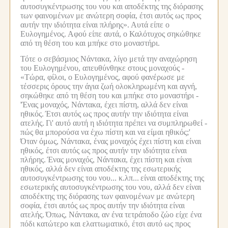
αυτοσυγκέντρωσης του νου και αποδέκτης της διόρασης
των φαινομένων με ανώτερη σοφία, έτσι αυτός ως προς
αυτήν την ιδιότητα είναι πλήρης».
Αυτά είπε ο
Ευλογημένος.
Αφού είπε αυτά, ο Καλότυχος σηκώθηκε
από τη θέση του και μπήκε στο μοναστήρι.
Τότε ο σεβάσμιος Νάντακα, λίγο μετά την αναχώρηση
του Ευλογημένου, απευθύνθηκε στους μοναχούς -
«Τώρα, φίλοι, ο Ευλογημένος, αφού φανέρωσε με
τέσσερις όρους την άγια ζωή ολοκληρωμένη και αγνή,
σηκώθηκε από τη θέση του και μπήκε στο μοναστήρι -
'Ένας μοναχός, Νάντακα, έχει πίστη, αλλά δεν είναι
ηθικός.
Έτσι αυτός ως προς αυτήν την ιδιότητα είναι
ατελής.
Γι' αυτό αυτή η ιδιότητα πρέπει να συμπληρωθεί -
πώς θα μπορούσα να έχω πίστη και να είμαι ηθικός;'
Όταν όμως, Νάντακα, ένας μοναχός έχει πίστη και είναι
ηθικός, έτσι αυτός ως προς αυτήν την ιδιότητα είναι
πλήρης.
Ένας μοναχός, Νάντακα, έχει πίστη και είναι
ηθικός, αλλά δεν είναι αποδέκτης της εσωτερικής
αυτοσυγκέντρωσης του νου... κ.λπ...
είναι αποδέκτης της
εσωτερικής αυτοσυγκέντρωσης του νου, αλλά δεν είναι
αποδέκτης της διόρασης των φαινομένων με ανώτερη
σοφία, έτσι αυτός ως προς αυτήν την ιδιότητα είναι
ατελής.
Όπως, Νάντακα, αν ένα τετράποδο ζώο είχε ένα
πόδι κατώτερο και ελαττωματικό, έτσι αυτό ως προς