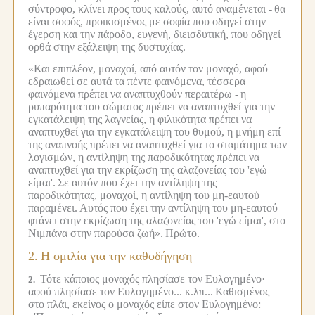
σύντροφο, κλίνει προς τους καλούς, αυτό αναμένεται -
θα
είναι σοφός, προικισμένος με σοφία που οδηγεί στην
έγερση και την πάροδο, ευγενή, διεισδυτική, που οδηγεί
ορθά στην εξάλειψη της δυστυχίας.
«Και επιπλέον, μοναχοί, από αυτόν τον μοναχό, αφού
εδραιωθεί σε αυτά τα πέντε φαινόμενα, τέσσερα
φαινόμενα πρέπει να αναπτυχθούν περαιτέρω -
η
ρυπαρότητα του σώματος πρέπει να αναπτυχθεί για την
εγκατάλειψη της λαγνείας, η φιλικότητα πρέπει να
αναπτυχθεί για την εγκατάλειψη του θυμού, η μνήμη επί
της αναπνοής πρέπει να αναπτυχθεί για το σταμάτημα των
λογισμών, η αντίληψη της παροδικότητας πρέπει να
αναπτυχθεί για την εκρίζωση της αλαζονείας του 'εγώ
είμαι'.
Σε αυτόν που έχει την αντίληψη της
παροδικότητας, μοναχοί, η αντίληψη του μη-εαυτού
παραμένει.
Αυτός που έχει την αντίληψη του μη-εαυτού
φτάνει στην εκρίζωση της αλαζονείας του 'εγώ είμαι', στο
Νιμπάνα στην παρούσα ζωή».
Πρώτο.
2.
Η ομιλία για την καθοδήγηση
Τότε κάποιος μοναχός πλησίασε τον Ευλογημένο·
2.
αφού πλησίασε τον Ευλογημένο... κ.λπ...
Καθισμένος
στο πλάι, εκείνος ο μοναχός είπε στον Ευλογημένο: