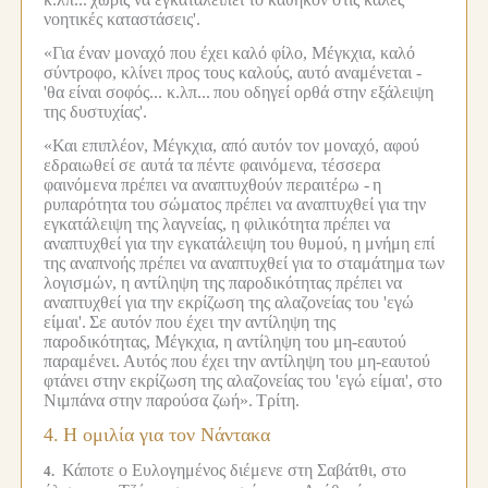
νοητικές καταστάσεις'.
«Για έναν μοναχό που έχει καλό φίλο, Μέγκχια, καλό
σύντροφο, κλίνει προς τους καλούς, αυτό αναμένεται -
'θα είναι σοφός... κ.λπ...
που οδηγεί ορθά στην εξάλειψη
της δυστυχίας'.
«Και επιπλέον, Μέγκχια, από αυτόν τον μοναχό, αφού
εδραιωθεί σε αυτά τα πέντε φαινόμενα, τέσσερα
φαινόμενα πρέπει να αναπτυχθούν περαιτέρω -
η
ρυπαρότητα του σώματος πρέπει να αναπτυχθεί για την
εγκατάλειψη της λαγνείας, η φιλικότητα πρέπει να
αναπτυχθεί για την εγκατάλειψη του θυμού, η μνήμη επί
της αναπνοής πρέπει να αναπτυχθεί για το σταμάτημα των
λογισμών, η αντίληψη της παροδικότητας πρέπει να
αναπτυχθεί για την εκρίζωση της αλαζονείας του 'εγώ
είμαι'.
Σε αυτόν που έχει την αντίληψη της
παροδικότητας, Μέγκχια, η αντίληψη του μη-εαυτού
παραμένει.
Αυτός που έχει την αντίληψη του μη-εαυτού
φτάνει στην εκρίζωση της αλαζονείας του 'εγώ είμαι', στο
Νιμπάνα στην παρούσα ζωή».
Τρίτη.
4.
Η ομιλία για τον Νάντακα
Κάποτε ο Ευλογημένος διέμενε στη Σαβάτθι, στο
4.