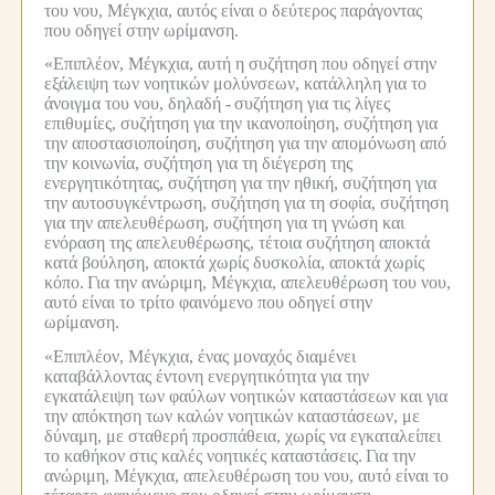
του νου, Μέγκχια, αυτός είναι ο δεύτερος παράγοντας
που οδηγεί στην ωρίμανση.
«Επιπλέον, Μέγκχια, αυτή η συζήτηση που οδηγεί στην
εξάλειψη των νοητικών μολύνσεων, κατάλληλη για το
άνοιγμα του νου, δηλαδή -
συζήτηση για τις λίγες
επιθυμίες, συζήτηση για την ικανοποίηση, συζήτηση για
την αποστασιοποίηση, συζήτηση για την απομόνωση από
την κοινωνία, συζήτηση για τη διέγερση της
ενεργητικότητας, συζήτηση για την ηθική, συζήτηση για
την αυτοσυγκέντρωση, συζήτηση για τη σοφία, συζήτηση
για την απελευθέρωση, συζήτηση για τη γνώση και
ενόραση της απελευθέρωσης, τέτοια συζήτηση αποκτά
κατά βούληση, αποκτά χωρίς δυσκολία, αποκτά χωρίς
κόπο.
Για την ανώριμη, Μέγκχια, απελευθέρωση του νου,
αυτό είναι το τρίτο φαινόμενο που οδηγεί στην
ωρίμανση.
«Επιπλέον, Μέγκχια, ένας μοναχός διαμένει
καταβάλλοντας έντονη ενεργητικότητα για την
εγκατάλειψη των φαύλων νοητικών καταστάσεων και για
την απόκτηση των καλών νοητικών καταστάσεων, με
δύναμη, με σταθερή προσπάθεια, χωρίς να εγκαταλείπει
το καθήκον στις καλές νοητικές καταστάσεις.
Για την
ανώριμη, Μέγκχια, απελευθέρωση του νου, αυτό είναι το