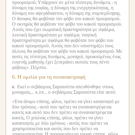
προορισμού;
Υπάρχουν σε μένα τέσσερις δυνάμεις -
η
δύναμη της σοφίας, η δύναμη της ενεργητικότητας, η
δύναμη του αψεγάδιαστου, η δύναμη της συμπερίληψης.
Ο άσοφος θα φοβόταν τον φόβο του κακού προορισμού.
Ο οκνηρός θα φοβόταν τον φόβο του κακού προορισμού.
Αυτός που έχει σωματική δραστηριότητα με σφάλμα,
λεκτική δραστηριότητα με σφάλμα, νοητική
δραστηριότητα με σφάλμα θα φοβόταν τον φόβο του
κακού προορισμού.
Αυτός που δεν υποστηρίζει τους
άλλους θα φοβόταν τον φόβο του κακού προορισμού.
Με
αυτές τις τέσσερις δυνάμεις, μοναχοί, προικισμένος ένας
ευγενής μαθητής έχει ξεπεράσει αυτούς τους πέντε
φόβους».
Πέμπτο.
6.
Η ομιλία για τη συναναστροφή
Εκεί ο σεβάσμιος Σαριπούττα απευθύνθηκε στους
6.
μοναχούς... κ.λπ...
ο σεβάσμιος Σαριπούττα είπε αυτό:
«Ένα άτομο επίσης, φίλοι, πρέπει να γίνει κατανοητό με
δύο τρόπους -
αυτό που πρέπει να συναναστρέφεται
κανείς και αυτό που δεν πρέπει να συναναστρέφεται
κανείς.
Ο χιτώνας επίσης, φίλοι, πρέπει να γίνει
κατανοητός με δύο τρόπους -
αυτός που πρέπει να
χρησιμοποιείται και αυτός που δεν πρέπει να
χρησιμοποιείται.
Η προσφερόμενη τροφή επίσης, φίλοι,