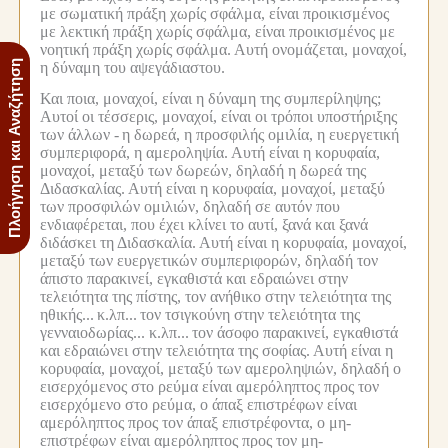
με σωματική πράξη χωρίς σφάλμα, είναι προικισμένος
με λεκτική πράξη χωρίς σφάλμα, είναι προικισμένος με
νοητική πράξη χωρίς σφάλμα.
Αυτή ονομάζεται, μοναχοί,
Πλοήγηση και Αναζήτηση
η δύναμη του αψεγάδιαστου.
Και ποια, μοναχοί, είναι η δύναμη της συμπερίληψης;
Αυτοί οι τέσσερις, μοναχοί, είναι οι τρόποι υποστήριξης
των άλλων -
η δωρεά, η προσφιλής ομιλία, η ευεργετική
συμπεριφορά, η αμεροληψία.
Αυτή είναι η κορυφαία,
μοναχοί, μεταξύ των δωρεών, δηλαδή η δωρεά της
Διδασκαλίας.
Αυτή είναι η κορυφαία, μοναχοί, μεταξύ
των προσφιλών ομιλιών, δηλαδή σε αυτόν που
ενδιαφέρεται, που έχει κλίνει το αυτί, ξανά και ξανά
διδάσκει τη Διδασκαλία.
Αυτή είναι η κορυφαία, μοναχοί,
μεταξύ των ευεργετικών συμπεριφορών, δηλαδή τον
άπιστο παρακινεί, εγκαθιστά και εδραιώνει στην
τελειότητα της πίστης, τον ανήθικο στην τελειότητα της
ηθικής...
κ.λπ...
τον τσιγκούνη στην τελειότητα της
γενναιοδωρίας... κ.λπ...
τον άσοφο παρακινεί, εγκαθιστά
και εδραιώνει στην τελειότητα της σοφίας.
Αυτή είναι η
κορυφαία, μοναχοί, μεταξύ των αμεροληψιών, δηλαδή ο
εισερχόμενος στο ρεύμα είναι αμερόληπτος προς τον
εισερχόμενο στο ρεύμα, ο άπαξ επιστρέφων είναι
αμερόληπτος προς τον άπαξ επιστρέφοντα, ο μη-
επιστρέφων είναι αμερόληπτος προς τον μη-