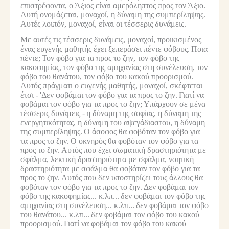
επιστρέφοντα, ο Άξιος είναι αμερόληπτος προς τον Άξιο.
Αυτή ονομάζεται, μοναχοί, η δύναμη της συμπερίληψης.
Αυτές λοιπόν, μοναχοί, είναι οι τέσσερις δυνάμεις.
Με αυτές τις τέσσερις δυνάμεις, μοναχοί, προικισμένος
ένας ευγενής μαθητής έχει ξεπεράσει πέντε φόβους.
Ποια
πέντε;
Τον φόβο για τα προς το ζην, τον φόβο της
κακοφημίας, τον φόβο της αμηχανίας στη συνέλευση, τον
φόβο του θανάτου, τον φόβο του κακού προορισμού.
Αυτός πράγματι ο ευγενής μαθητής, μοναχοί, σκέφτεται
έτσι -
'Δεν φοβάμαι τον φόβο για τα προς το ζην.
Γιατί να
φοβάμαι τον φόβο για τα προς το ζην;
Υπάρχουν σε μένα
τέσσερις δυνάμεις -
η δύναμη της σοφίας, η δύναμη της
ενεργητικότητας, η δύναμη του αψεγάδιαστου, η δύναμη
της συμπερίληψης.
Ο άσοφος θα φοβόταν τον φόβο για
τα προς το ζην.
Ο οκνηρός θα φοβόταν τον φόβο για τα
προς το ζην.
Αυτός που έχει σωματική δραστηριότητα με
σφάλμα, λεκτική δραστηριότητα με σφάλμα, νοητική
δραστηριότητα με σφάλμα θα φοβόταν τον φόβο για τα
προς το ζην.
Αυτός που δεν υποστηρίζει τους άλλους θα
φοβόταν τον φόβο για τα προς το ζην.
Δεν φοβάμαι τον
φόβο της κακοφημίας... κ.λπ...
δεν φοβάμαι τον φόβο της
αμηχανίας στη συνέλευση... κ.λπ...
δεν φοβάμαι τον φόβο
του θανάτου... κ.λπ...
δεν φοβάμαι τον φόβο του κακού
προορισμού.
Γιατί να φοβάμαι τον φόβο του κακού