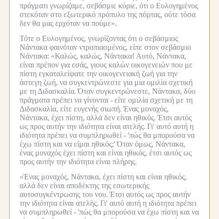
πράγματι γνωρίζαμε, σεβάσμιε κύριε, ότι ο Ευλογημένος
στεκόταν στο εξωτερικό πρόπυλο της πόρτας, ούτε τόσα
δεν θα μας ερχόταν να πούμε».
Τότε ο Ευλογημένος, γνωρίζοντας ότι ο σεβάσμιος
Νάντακα φαινόταν ντροπιασμένος, είπε στον σεβάσμιο
Νάντακα:
«Καλώς, καλώς, Νάντακα!
Αυτό, Νάντακα,
είναι πρέπον για εσάς, γιους καλών οικογενειών που με
πίστη εγκαταλείψατε την οικογενειακή ζωή για την
άστεγη ζωή, να συγκεντρώνεστε για μια ομιλία σχετική
με τη Διδασκαλία.
Όταν συγκεντρώνεστε, Νάντακα, δύο
πράγματα πρέπει να γίνονται -
είτε ομιλία σχετική με τη
Διδασκαλία, είτε ευγενής σιωπή.
Ένας μοναχός,
Νάντακα, έχει πίστη, αλλά δεν είναι ηθικός.
Έτσι αυτός
ως προς αυτήν την ιδιότητα είναι ατελής.
Γι' αυτό αυτή η
ιδιότητα πρέπει να συμπληρωθεί -
'πώς θα μπορούσα να
έχω πίστη και να είμαι ηθικός;'
Όταν όμως, Νάντακα,
ένας μοναχός έχει πίστη και είναι ηθικός, έτσι αυτός ως
προς αυτήν την ιδιότητα είναι πλήρης.
«Ένας μοναχός, Νάντακα, έχει πίστη και είναι ηθικός,
αλλά δεν είναι αποδέκτης της εσωτερικής
αυτοσυγκέντρωσης του νου.
Έτσι αυτός ως προς αυτήν
την ιδιότητα είναι ατελής.
Γι' αυτό αυτή η ιδιότητα πρέπει
να συμπληρωθεί -
'πώς θα μπορούσα να έχω πίστη και να