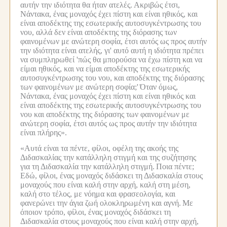
αυτήν την ιδιότητα θα ήταν ατελές.
Ακριβώς έτσι,
Νάντακα, ένας μοναχός έχει πίστη και είναι ηθικός, και
είναι αποδέκτης της εσωτερικής αυτοσυγκέντρωσης του
νου, αλλά δεν είναι αποδέκτης της διόρασης των
φαινομένων με ανώτερη σοφία, έτσι αυτός ως προς αυτήν
την ιδιότητα είναι ατελής, γι' αυτό αυτή η ιδιότητα πρέπει
να συμπληρωθεί 'πώς θα μπορούσα να έχω πίστη και να
είμαι ηθικός, και να είμαι αποδέκτης της εσωτερικής
αυτοσυγκέντρωσης του νου, και αποδέκτης της διόρασης
των φαινομένων με ανώτερη σοφία;'
Όταν όμως,
Νάντακα, ένας μοναχός έχει πίστη και είναι ηθικός και
είναι αποδέκτης της εσωτερικής αυτοσυγκέντρωσης του
νου και αποδέκτης της διόρασης των φαινομένων με
ανώτερη σοφία, έτσι αυτός ως προς αυτήν την ιδιότητα
είναι πλήρης».
«Αυτά είναι τα πέντε, φίλοι, οφέλη της ακοής της
Διδασκαλίας την κατάλληλη στιγμή και της συζήτησης
για τη Διδασκαλία την κατάλληλη στιγμή.
Ποια πέντε;
Εδώ, φίλοι, ένας μοναχός διδάσκει τη Διδασκαλία στους
μοναχούς που είναι καλή στην αρχή, καλή στη μέση,
καλή στο τέλος, με νόημα και φρασεολογία, και
φανερώνει την άγια ζωή ολοκληρωμένη και αγνή.
Με
όποιον τρόπο, φίλοι, ένας μοναχός διδάσκει τη
Διδασκαλία στους μοναχούς που είναι καλή στην αρχή,