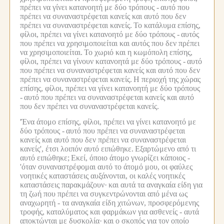
πρέπει να γίνει κατανοητή με δύο τρόπους -
αυτό που
πρέπει να συναναστρέφεται κανείς και αυτό που δεν
πρέπει να συναναστρέφεται κανείς.
Το κατάλυμα επίσης,
φίλοι, πρέπει να γίνει κατανοητό με δύο τρόπους -
αυτός
που πρέπει να χρησιμοποιείται και αυτός που δεν πρέπει
να χρησιμοποιείται.
Το χωριό και η κωμόπολη επίσης,
φίλοι, πρέπει να γίνουν κατανοητά με δύο τρόπους -
αυτό
που πρέπει να συναναστρέφεται κανείς και αυτό που δεν
πρέπει να συναναστρέφεται κανείς.
Η περιοχή της χώρας
επίσης, φίλοι, πρέπει να γίνει κατανοητή με δύο τρόπους
-
αυτό που πρέπει να συναναστρέφεται κανείς και αυτό
που δεν πρέπει να συναναστρέφεται κανείς.
'Ένα άτομο επίσης, φίλοι, πρέπει να γίνει κατανοητό με
δύο τρόπους -
αυτό που πρέπει να συναναστρέφεται
κανείς και αυτό που δεν πρέπει να συναναστρέφεται
κανείς', έτσι λοιπόν αυτό ειπώθηκε.
Εξαρτώμενο από τι
αυτό ειπώθηκε;
Εκεί, όποιο άτομο γνωρίζει κάποιος -
'όταν συναναστρέφομαι αυτό το άτομό μου, οι φαύλες
νοητικές καταστάσεις αυξάνονται, οι καλές νοητικές
καταστάσεις παρακμάζουν·
και αυτά τα αναγκαία είδη για
τη ζωή που πρέπει να συγκεντρώνονται από μένα ως
αναχωρητή - τα αναγκαία είδη χιτώνων, προσφερόμενης
τροφής, καταλύματος και φαρμάκων για ασθενείς - αυτά
αποκτώνται με δυσκολία·
και ο σκοπός για τον οποίο