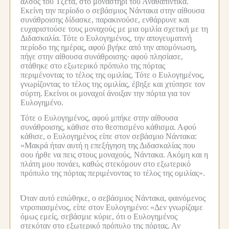
άλσος του Τζέτα, στο μοναστήρι του Ανάθαπίντικα.
Εκείνη την περίοδο ο σεβάσμιος Νάντακα στην αίθουσα
συνάθροισης δίδασκε, παρακινούσε, ενθάρρυνε και
ευχαριστούσε τους μοναχούς με μια ομιλία σχετική με τη
Διδασκαλία.
Τότε ο Ευλογημένος, την απογευματινή
περίοδο της ημέρας, αφού βγήκε από την απομόνωση,
πήγε στην αίθουσα συνάθροισης·
αφού πλησίασε,
στάθηκε στο εξωτερικό πρόπυλο της πόρτας
περιμένοντας το τέλος της ομιλίας.
Τότε ο Ευλογημένος,
γνωρίζοντας το τέλος της ομιλίας, έβηξε και χτύπησε τον
σύρτη.
Εκείνοι οι μοναχοί άνοιξαν την πόρτα για τον
Ευλογημένο.
Τότε ο Ευλογημένος, αφού μπήκε στην αίθουσα
συνάθροισης, κάθισε στο θεσπισμένο κάθισμα.
Αφού
κάθισε, ο Ευλογημένος είπε στον σεβάσμιο Νάντακα:
«Μακρά ήταν αυτή η επεξήγηση της Διδασκαλίας που
σου ήρθε να πεις στους μοναχούς, Νάντακα.
Ακόμη και η
πλάτη μου πονάει, καθώς στεκόμουν στο εξωτερικό
πρόπυλο της πόρτας περιμένοντας το τέλος της ομιλίας».
Όταν αυτό ειπώθηκε, ο σεβάσμιος Νάντακα, φαινόμενος
ντροπιασμένος, είπε στον Ευλογημένο:
«Δεν γνωρίζαμε
όμως εμείς, σεβάσμιε κύριε, ότι ο Ευλογημένος
στεκόταν στο εξωτερικό πρόπυλο της πόρτας.
Αν