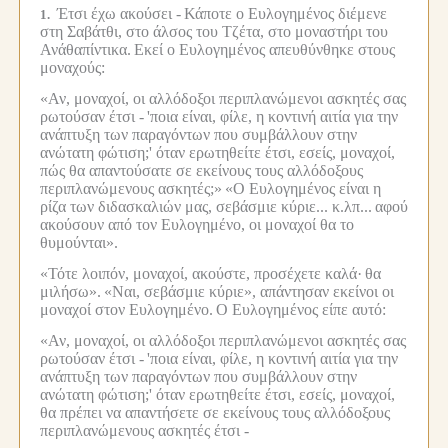
Έτσι έχω ακούσει -
Κάποτε ο Ευλογημένος διέμενε
1.
στη Σαβάτθι, στο άλσος του Τζέτα, στο μοναστήρι του
Ανάθαπίντικα.
Εκεί ο Ευλογημένος απευθύνθηκε στους
μοναχούς:
«Αν, μοναχοί, οι αλλόδοξοι περιπλανώμενοι ασκητές σας
ρωτούσαν έτσι -
'ποια είναι, φίλε, η κοντινή αιτία για την
ανάπτυξη των παραγόντων που συμβάλλουν στην
ανώτατη φώτιση;' όταν ερωτηθείτε έτσι, εσείς, μοναχοί,
πώς θα απαντούσατε σε εκείνους τους αλλόδοξους
περιπλανώμενους ασκητές;»
«Ο Ευλογημένος είναι η
ρίζα των διδασκαλιών μας, σεβάσμιε κύριε... κ.λπ...
αφού
ακούσουν από τον Ευλογημένο, οι μοναχοί θα το
θυμούνται».
«Τότε λοιπόν, μοναχοί, ακούστε, προσέχετε καλά·
θα
μιλήσω».
«Ναι, σεβάσμιε κύριε», απάντησαν εκείνοι οι
μοναχοί στον Ευλογημένο.
Ο Ευλογημένος είπε αυτό:
«Αν, μοναχοί, οι αλλόδοξοι περιπλανώμενοι ασκητές σας
ρωτούσαν έτσι -
'ποια είναι, φίλε, η κοντινή αιτία για την
ανάπτυξη των παραγόντων που συμβάλλουν στην
ανώτατη φώτιση;' όταν ερωτηθείτε έτσι, εσείς, μοναχοί,
θα πρέπει να απαντήσετε σε εκείνους τους αλλόδοξους
περιπλανώμενους ασκητές έτσι -