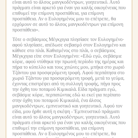
είναι αυτό το άλσος μανγκοδέντρων, γοητευτικό. Αυτό
πράγματι είναι αρκετό για έναν γιο καλής οικογένειας που
επιθυμεί την επίμονη προσπάθεια, για επίμονη
προσπάθεια.
Αν ο Ευλογημένος μου το επέτρεπε, θα
ερχόμουν σε αυτό το άλσος μανγκοδέντρων για επίμονη
προσπάθεια».
Τότε ο σεβάσμιος Μέγκχιγια πλησίασε τον Ευλογημένο·
αφού πλησίασε, απέδωσε σεβασμό στον Ευλογημένο και
κάθισε στο πλάι.
Καθισμένος στο πλάι, ο σεβάσμιος
Μέγκχιγια είπε στον Ευλογημένο:
«Εδώ εγώ, σεβάσμιε
κύριε, αφού ντύθηκα την πρωινή περίοδο της ημέρας και
πήρα το κύπελλο και τους χιτώνες μου, μπήκα στο χωριό
Τζάντου για προσφερόμενη τροφή.
Αφού περπάτησα στο
χωριό Τζάντου για προσφερόμενη τροφή, μετά το γεύμα,
έχοντας επιστρέψει από τη συλλογή τροφής, πήγα προς
την όχθη του ποταμού Κιμικαλά.
Είδα πράγματι εγώ,
σεβάσμιε κύριε, περπατώντας εδώ κι εκεί για περίπατο
στην όχθη του ποταμού Κιμικαλά, ένα άλσος
μανγκοδέντρων, εμπνευστικό και γοητευτικό.
Αφού τον
είδα, μου ήρθε αυτή η σκέψη -
'Εμπνευστικό πράγματι
είναι αυτό το άλσος μανγκοδέντρων, γοητευτικό.
Αυτό
πράγματι είναι αρκετό για έναν γιο καλής οικογένειας που
επιθυμεί την επίμονη προσπάθεια, για επίμονη
προσπάθεια.
Αν ο Ευλογημένος μου το επέτρεπε, θα