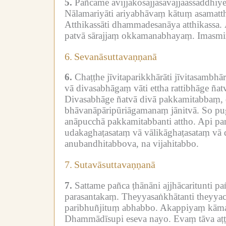
5.
Pañcame avijjākosajjasāvajjaassaddhiy
Nālamariyāti ariyabhāvaṃ kātuṃ asamatth
Atthikassāti dhammadesanāya atthikassa.
patvā sārajjaṃ okkamanabhayaṃ.
Imasmiṃ
6.
Sevanāsuttavaṇṇanā
6.
Chaṭṭhe jīvitaparikkhārāti jīvitasambhār
vā divasabhāgaṃ vāti ettha rattibhāge ñ
Divasabhāge ñatvā divā pakkamitabbaṃ, 
bhāvanāpāripūriāgamanaṃ jānitvā.
So pu
anāpucchā pakkamitabbanti attho.
Api pa
udakaghaṭasataṃ vā vālikāghaṭasataṃ vā 
anubandhitabbova, na vijahitabbo.
7.
Sutavāsuttavaṇṇanā
7.
Sattame pañca ṭhānāni ajjhācaritunti p
parasantakaṃ.
Theyyasaṅkhātanti theyyaci
paribhuñjituṃ abhabbo.
Akappiyaṃ kāma
Dhammādīsupi eseva nayo.
Evaṃ tāva aṭ