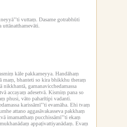
neyyā’’ti vuttaṃ.
Dasame gotrabhūti
 uttānatthamevāti.
imasmiṃ kāle pakkameyya.
Handāhaṃ
 maṃ, bhanteti so kira bhikkhu theraṃ
tvā nikkhantā, gamanavicchedamassa
tvā accayaṃ adesetvā.
Kismiṃ pana so
ṃ phusi, vāto paharītipi vadanti.
damassa karissāmī’’ti evamāha.
Ehi tvaṃ
, tumhe attano aggasāvakasseva pakkhaṃ
etvā imamatthaṃ pucchissāmī’’ti ekaṃ
amukhanādaṃ appaṭivattiyanādaṃ.
Evaṃ