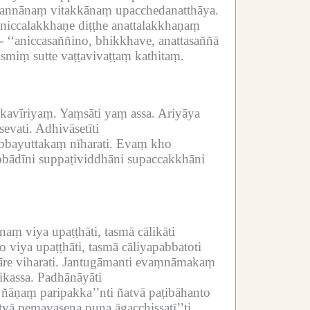
pannānaṃ vitakkānaṃ upacchedanatthāya.
 aniccalakkhaṇe diṭṭhe anattalakkhaṇaṃ
-
‘‘aniccasaññino, bhikkhave, anattasaññā
miṃ sutte vaṭṭavivaṭṭaṃ kathitaṃ.
ikavīriyaṃ.
Yaṃsāti yaṃ assa.
Ariyāya
sevati.
Adhivāsetīti
abbayuttakaṃ nīharati.
Evaṃ kho
bādīni suppaṭividdhāni supaccakkhāni
ṃ viya upaṭṭhāti, tasmā cālikāti
viya upaṭṭhāti, tasmā cāliyapabbatoti
e viharati.
Jantugāmanti evaṃnāmakaṃ
kassa.
Padhānāyāti
 ñāṇaṃ paripakka’’nti ñatvā paṭibāhanto
ā pemavasena puna āgacchissatī’’ti