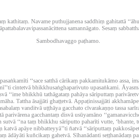
ṃ kathitaṃ.
Navame puthujjanena saddhiṃ gahitattā ‘‘āhu
āpattabalavavipassanācittena samannāgato.
Sesaṃ sabbattha
Sambodhavaggo paṭhamo.
pasaṅkamīti ‘‘sace satthā cārikaṃ pakkamitukāmo assa, 
ī’’ti cintetvā bhikkhusaṅghaparivuto upasaṅkami.
Āyasmā
vā ‘‘ime bhikkhū tathāgataṃ pahāya sāriputtaṃ parivāre
amāha.
Tattha āsajjāti ghaṭṭetvā.
Appaṭinissajjāti akkhamāpe
asabalaṃ vanditvā uṭṭhāya gacchato cīvarakaṇṇo tassa sarīra
ā parivārena gacchantaṃ disvā usūyamāno ‘‘gamanavicche
 sutvā ‘‘na taṃ bhikkhu sāriputto paharīti vutte, ‘bhante
katvā apāye nibbatteyyā’’ti ñatvā ‘‘sāriputtaṃ pakkosāp
ṃ ādāyāti kuñcikaṃ gahetvā.
Sīhanādanti seṭṭhanādaṃ p