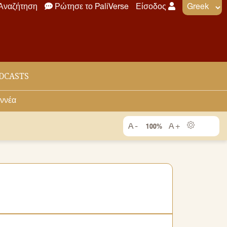
Αναζήτηση
Ρώτησε το PaliVerse
Είσοδος
DCASTS
εννέα
100%