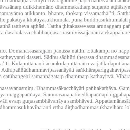
īti chabbaṇṇarasmiyo cīvaragabbhe paṭicchādetvā aññātakav
thāvasānaṃ udikkhamāno dhammakathaṃ suṇanto aṭṭhāsiye
ṭhamayāmo atikkanto, bhante, thokaṃ vissamathā’’ti.
Satthā
mhe pakatiyā khattiyasukhumālā, puna buddhasukhumālāt
atthā tattheva aṭṭhāsi.
Tattha ṭhitakassevassa aruṇaggaṃ pañ
ca dasabalassa chabbaṇṇasarīrasmivissajjanañca ekappahāre
no.
Domanassasārajjaṃ panassa natthi.
Ettakampi no nappa
atheyyanti dasseti.
Sādhu sādhūti therassa dhammadesan
’’ti.
Kulaputtānanti ācārakulaputtānañceva jātikulaputtāna
Adhipaññādhammavipassanāyāti saṅkhārapariggahavipass
aṃ catūhaṅgehi samannāgataṃ dhammaṃ kathayitvā.
Vihāra
massavanasmiṃ.
Dhammasākacchāyāti pañhakathāya.
Gamb
nāya maggapaññāya.
Sammasanapaṭivedhapaññāpi uggahapar
ati vāti evaṃ guṇasambhāvanāya sambhāveti.
Appattamānasāti
dhammasukhavihāranti ettha diṭṭhadhammasukhavihāro loki