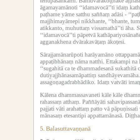
tenupasaṅkami.
Bahidvārakoṭṭhake aṭṭhās
āgamayamānoti ‘‘idamavocā’’ti idaṃ ka
paṭhame yāme satthu saññaṃ adāsi -
‘‘pa
majjhimayāmepi nikkhante, ‘‘bhante, tu
atikkanto, muhuttaṃ vissamathā’’ti āha.
S
‘‘idamavocā’’ti pāpetvā kathāpariyosānañ
agganakhena dvārakavāṭaṃ ākoṭesi.
Sārajjamānarūpoti harāyamāno ottappamā
appaṭibhānaṃ nāma natthi.
Ettakampi na k
‘‘sugahitā ca te dhammadesanā sukathitā cā
dutiyajjhānasamāpattiṃ sandhāyevamāha.
assagoṇagadrabhādiko.
Idaṃ vatvāti im
Kālena dhammassavaneti kāle kāle dham
rahassaṃ atthaṃ.
Paññāyāti sahavipassa
pajjati vāti arahattaṃ patto vā pāpuṇiss
mānasaṃ etesantipi appattamānasā.
Diṭṭha
5.
Balasuttavaṇṇanā