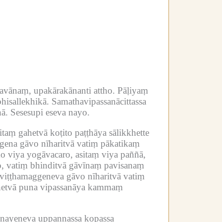
vānaṃ, upakārakānanti attho.
Pāḷiyaṃ
bhisallekhikā.
Samathavipassanācittassa
ā.
Sesesupi eseva nayo.
itaṃ gahetvā koṭito paṭṭhāya sālikkhette
gena gāvo nīharitvā vatiṃ pākatikaṃ
o viya yogāvacaro, asitaṃ viya paññā,
o, vatiṃ bhinditvā gāvīnaṃ pavisanaṃ
aviṭṭhamaggeneva gāvo nīharitvā vatiṃ
bhetvā puna vipassanāya kammaṃ
anayeneva uppannassa kopassa