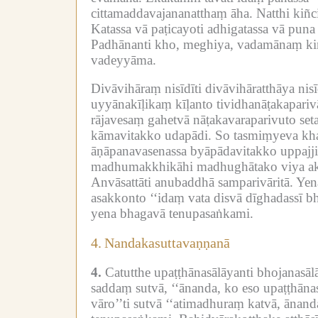
cittamaddavajananatthaṃ āha.
Natthi kiñc
Katassa vā paṭicayoti adhigatassa vā puna 
Padhānanti kho, meghiya, vadamānaṃ k
vadeyyāma.
Divāvihāraṃ nisīdīti divāvihāratthāya nisī
uyyānakīḷikaṃ kīḷanto tividhanāṭakaparivā
rājavesaṃ gahetvā nāṭakavaraparivuto seta
kāmavitakko udapādi.
So tasmiṃyeva khaṇ
āṇāpanavasenassa byāpādavitakko uppajj
madhumakkhikāhi madhughātako viya akus
Anvāsattāti anubaddhā samparivāritā.
Yen
asakkonto ‘‘idaṃ vata disvā dīghadassī bh
yena bhagavā tenupasaṅkami.
4.
Nandakasuttavaṇṇanā
4.
Catutthe upaṭṭhānasālāyanti bhojanasā
saddaṃ sutvā, ‘‘ānanda, ko eso upaṭṭhāna
vāro’’ti sutvā ‘‘atimadhuraṃ katvā, āna