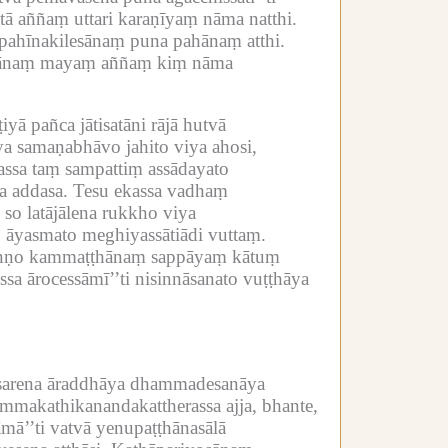
ttā aññaṃ uttari karaṇīyaṃ nāma natthi.
pahīnakilesānaṃ puna pahānaṃ atthi.
amānaṃ mayaṃ aññaṃ kiṃ nāma
yā pañca jātisatāni rājā hutvā
ya samaṇabhāvo jahito viya ahosi,
assa taṃ sampattiṃ assādayato
a addasa.
Tesu ekassa vadhaṃ
so latājālena rukkho viya
 āyasmato meghiyassātiādi vuttaṃ.
kiṇṇo kammaṭṭhānaṃ sappāyaṃ kātuṃ
ssa ārocessāmī’’ti nisinnāsanato vuṭṭhāya
assarena āraddhāya dhammadesanāya
mmakathikanandakattherassa ajja, bhante,
mā’’ti vatvā yenupaṭṭhānasālā