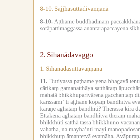
8-10.
Sajjhasuttādivaṇṇanā
8-10.
Aṭṭhame buddhādīnaṃ paccakkhāna
sotāpattimaggassa anantarapaccayena sikh
2.
Sīhanādavaggo
1.
Sīhanādasuttavaṇṇanā
11.
Dutiyassa paṭhame yena bhagavā tenu
cārikaṃ gamanatthāya satthāraṃ āpucchām
mahatā bhikkhuparivārena gacchantaṃ dis
karissāmī’’ti aṭṭhāne kopaṃ bandhitvā ev
kāraṇe āghātaṃ bandhīti?
Therassa kira d
Ettakena āghātaṃ bandhitvā theraṃ mahat
bhikkhūti satthā tassa bhikkhuno vacanaṃ
vahatha, na mayha’nti mayi manopadosaṃ 
bhikkhuṃ āmantetvā evamāha.
Avāpuraṇa