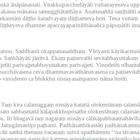
hukā ānāpānassati.
Vitakkupacchedāyāti vuttanayeneva up
akassa mānassa samugghātatthāya.
Anattasaññā saṇṭhātīti
 ekasmiṃ diṭṭhe itaradvayaṃ diṭṭhameva hoti.
Tena vuttaṃ 
iṭṭheyeva dhamme apaccayaparinibbānañca pāpuṇātīti imas
panno.
Saddhanti okappanasaddhaṃ.
Vīriyanti kāyikacetas
.
Saṅkhāyāti jānitvā.
Ekaṃ paṭisevatīti sevitabbayuttakaṃ 
jetīti parivajjetabbayuttakaṃ parivajjeti.
Vinodetīti nīharit
ucchāvasena ceva dhammavavatthānavasena ca paṭisevitab
to vinodento ca bhikkhu nissayasampanno nāma hotīti.
Taṃ kira calamaggaṃ nissāya katattā olokentānaṃ calamāna
bato sabbasetattā kāḷapakkhuposathe olokentānaṃ calamāno 
u.
Iti bhagavā taṃ nagaraṃ nissāya cālikāpabbatamahāvihār
Jattugāmantipi paṭhanti.
Padhānatthikassāti padhānakammi
āti satthā therassa vacanaṃ sutvā upadhārento ‘‘na tāvassa
‘‘evamayaṃ gantvāpi kamme anipphajjamāne nirāsaṅko hutv