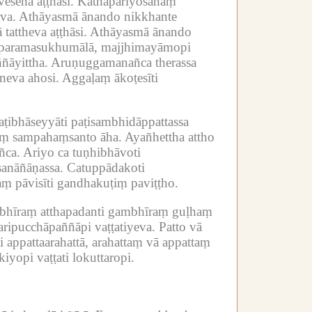
esena aṭṭhāsi.
Kathāpariyosānaṃ
va.
Athāyasmā ānando nikkhante
 tattheva aṭṭhāsi.
Athāyasmā ānando
i paramasukhumālā, majjhimayāmopi
ñāyittha.
Aruṇuggamanañca therassa
neva ahosi.
Aggaḷaṃ ākoṭesīti
ṭibhāseyyāti paṭisambhidāppattassa
aṃ sampahaṃsanto āha.
Ayañhettha attho
ñca.
Ariyo ca tuṇhibhāvoti
anāñāṇassa.
Catuppādakoti
ṃ pāvisīti gandhakuṭiṃ paviṭṭho.
hīraṃ atthapadanti gambhīraṃ guḷhaṃ
ipucchāpaññāpi vaṭṭatiyeva.
Patto vā
 appattaarahattā, arahattaṃ vā appattaṃ
yopi vaṭṭati lokuttaropi.