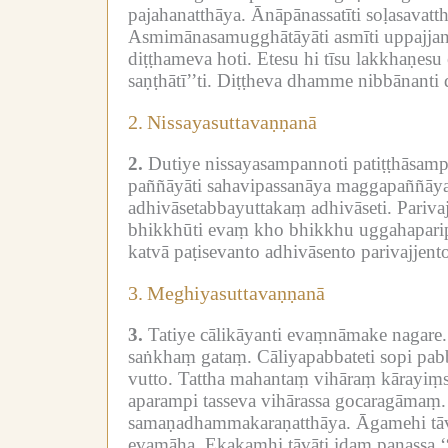
pajahanatthāya.
Ānāpānassatīti soḷasavatt
Asmimānasamugghātāyāti asmīti uppajjan
diṭṭhameva hoti.
Etesu hi tīsu lakkhaṇesu
saṇṭhātī’’ti.
Diṭṭheva dhamme nibbānanti d
2.
Nissayasuttavaṇṇanā
2.
Dutiye nissayasampannoti patiṭṭhāsam
paññāyāti sahavipassanāya maggapaññāya
adhivāsetabbayuttakaṃ adhivāseti.
Parivaj
bhikkhūti evaṃ kho bhikkhu uggahaparip
katvā paṭisevanto adhivāsento parivajjen
3.
Meghiyasuttavaṇṇanā
3.
Tatiye cālikāyanti evaṃnāmake nagare.
saṅkhaṃ gataṃ.
Cāliyapabbateti sopi pab
vutto.
Tattha mahantaṃ vihāraṃ kārayiṃs
aparampi tasseva vihārassa gocaragāmaṃ.
samaṇadhammakaraṇatthāya.
Āgamehi tāv
evamāha.
Ekakamhi tāvāti idaṃ panassa 