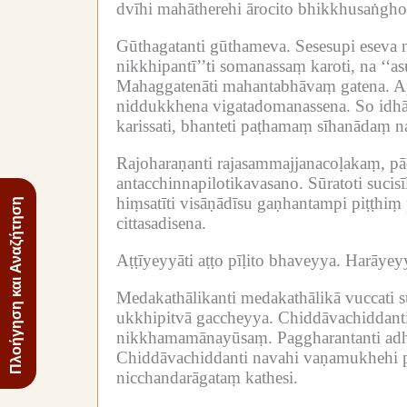
dvīhi mahātherehi ārocito bhikkhusaṅgho 
Gūthagatanti gūthameva.
Sesesupi eseva 
nikkhipantī’’ti somanassaṃ karoti, na ‘‘a
Mahaggatenāti mahantabhāvaṃ gatena.
A
niddukkhena vigatadomanassena.
So idh
karissati, bhanteti paṭhamaṃ sīhanādaṃ n
Rajoharaṇanti rajasammajjanacoḷakaṃ, pā
antacchinnapilotikavasano.
Sūratoti sucis
hiṃsatīti visāṇādīsu gaṇhantampi piṭṭhiṃ 
Πλοήγηση και Αναζήτηση
cittasadisena.
Aṭṭīyeyyāti aṭṭo pīḷito bhaveyya.
Harāyeyy
Medakathālikanti medakathālikā vuccati s
ukkhipitvā gaccheyya.
Chiddāvachiddanti
nikkhamamānayūsaṃ.
Paggharantanti a
Chiddāvachiddanti navahi vaṇamukhehi p
nicchandarāgataṃ kathesi.