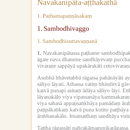
Navakanipāta-aṭṭhakathā
1.
Paṭhamapaṇṇāsakaṃ
1.
Sambodhivaggo
1.
Sambodhisuttavaṇṇanā
1.
Navakanipātassa paṭhame sambodhipak
āgate nava dhamme sandhāyevaṃ pucchat
vivaraṇe sappāyā upakārakāti cetovivaraṇ
Asubhā bhāvetabbā rāgassa pahānāyāti a
sāliyo lāyati.
Athassa vatiṃ bhinditvā gāv
katvā punapi asitaṃ ādāya sāliyo lāyi.
Ett
lāyanakālo viya vipassanāya kammakaraṇa
viya sahasā appaṭisaṅkhāya pamādaṃ ārab
paṭipākatikaṃ katvā puna koṭito paṭṭhā
ārabhanakālo.
Imamatthaṃ sandhāya vutt
Tattha rāgassāti pañcakāmaguṇikarāgassa.