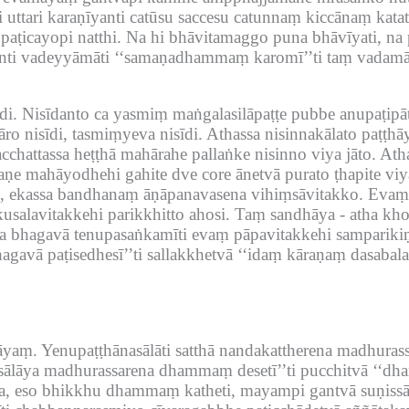
i uttari karaṇīyanti catūsu saccesu catunnaṃ kiccānaṃ kata
paṭicayopi natthi.
Na hi bhāvitamaggo puna bhāvīyati, na 
inti vadeyyāmāti ‘‘samaṇadhammaṃ karomī’’ti taṃ vad
di.
Nisīdanto ca yasmiṃ maṅgalasilāpaṭṭe pubbe anupaṭipāṭi
ro nisīdi, tasmiṃyeva nisīdi.
Athassa nisinnakālato paṭṭhā
cchattassa heṭṭhā mahārahe pallaṅke nisinno viya jāto.
Ath
e mahāyodhehi gahite dve core ānetvā purato ṭhapite viy
i, ekassa bandhanaṃ āṇāpanavasena vihiṃsāvitakko.
Evaṃ 
alavitakkehi parikkhitto ahosi.
Taṃ sandhāya -
atha kho
a bhagavā tenupasaṅkamīti evaṃ pāpavitakkehi sampari
agavā paṭisedhesī’’ti sallakkhetvā ‘‘idaṃ kāraṇaṃ dasabala
lāyaṃ.
Yenupaṭṭhānasālāti satthā nandakattherena madhur
sālāya madhurassarena dhammaṃ desetī’’ti pucchitvā ‘‘dha
nda, eso bhikkhu dhammaṃ katheti, mayampi gantvā suṇissā