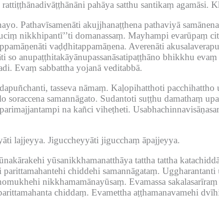
rattiṭṭhānadivāṭṭhānāni pahāya satthu santikaṃ agamāsi.
K
nayo.
Pathavīsamenāti akujjhanaṭṭhena pathaviyā samānena
suciṃ nikkhipantī’’ti domanassaṃ.
Mayhampi evarūpaṃ citta
ppamāṇenāti vaḍḍhitappamāṇena.
Averenāti akusalaverapu
āti so anupaṭṭhitakāyānupassanāsatipaṭṭhāno bhikkhu eva
adi.
Evaṃ sabbattha yojanā veditabbā.
dapuñchanti, tasseva nāmaṃ.
Kaḷopihatthoti pacchihattho 
īlo soraccena samannāgato.
Sudantoti suṭṭhu damathaṃ upa
parimajjantampi na kañci viheṭheti.
Usabhachinnavisāṇasam
āti lajjeyya.
Jiguccheyyāti jigucchaṃ āpajjeyya.
ūnakārakehi yūsanikkhamanatthāya tattha tattha katachiddā
 parittamahantehi chiddehi samannāgataṃ.
Uggharantanti
dhomukhehi nikkhamamānayūsaṃ.
Evamassa sakalasarīra
arittamahanta chiddaṃ.
Evamettha aṭṭhamanavamehi dvīhi 