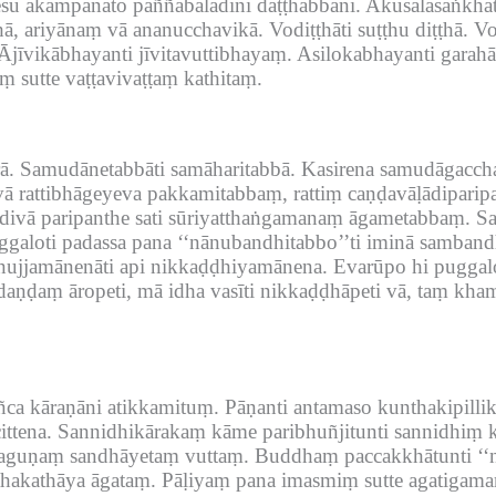
esu akampanato paññābalādīni daṭṭhabbāni.
Akusalasaṅkhātā
ā, ariyānaṃ vā ananucchavikā.
Vodiṭṭhāti suṭṭhu diṭṭhā.
Vo
Ājīvikābhayanti jīvitavuttibhayaṃ.
Asilokabhayanti garah
 sutte vaṭṭavivaṭṭaṃ kathitaṃ.
ā.
Samudānetabbāti samāharitabbā.
Kasirena samudāgaccha
atvā rattibhāgeyeva pakkamitabbaṃ, rattiṃ caṇḍavāḷādipar
divā paripanthe sati sūriyatthaṅgamanaṃ āgametabbaṃ.
Sa
ggaloti padassa pana ‘‘nānubandhitabbo’’ti iminā samband
nujjamānenāti api nikkaḍḍhiyamānena.
Evarūpo hi puggalo
daṇḍaṃ āropeti, mā idha vasīti nikkaḍḍhāpeti vā, taṃ kha
añca kāraṇāni atikkamituṃ.
Pāṇanti antamaso kunthakipilli
ttena.
Sannidhikārakaṃ kāme paribhuñjitunti sannidhiṃ 
guṇaṃ sandhāyetaṃ vuttaṃ.
Buddhaṃ paccakkhātunti ‘‘n
ṭhakathāya āgataṃ.
Pāḷiyaṃ pana imasmiṃ sutte agatigaman