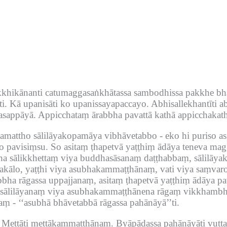
khikānanti catumaggasaṅkhātassa sambodhissa pakkhe bha
i.
Kā upanisāti ko upanissayapaccayo.
Abhisallekhantīti a
asappāyā.
Appicchataṃ ārabbha pavattā kathā appicchakath
yamattho sālilāyakopamāya vibhāvetabbo -
eko hi puriso as
o pavisiṃsu.
So asitaṃ ṭhapetvā yaṭṭhiṃ ādāya teneva mag
ha sālikkhettaṃ viya buddhasāsanaṃ daṭṭhabbaṃ, sālilāyak
kālo, yaṭṭhi viya asubhakammaṭṭhānaṃ, vati viya saṃvar
bha rāgassa uppajjanaṃ, asitaṃ ṭhapetvā yaṭṭhiṃ ādāya p
ya sālilāyanaṃ viya asubhakammaṭṭhānena rāgaṃ vikkham
aṃ -
‘‘asubhā bhāvetabbā rāgassa pahānāyā’’ti.
Mettāti mettākammaṭṭhānaṃ.
Byāpādassa pahānāyāti vutt