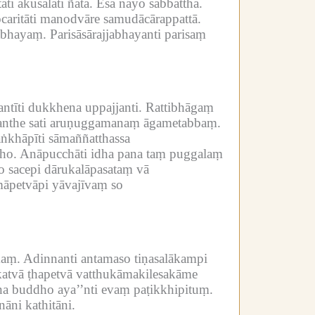
ti akusalāti ñātā.
Esa nayo sabbattha.
caritāti manodvāre samudācārappattā.
ābhayaṃ.
Parisāsārajjabhayanti parisaṃ
ntīti dukkhena uppajjanti.
Rattibhāgaṃ
ipanthe sati aruṇuggamanaṃ āgametabbaṃ.
ṅkhāpīti sāmaññatthassa
ho.
Anāpucchāti idha pana taṃ puggalaṃ
 sacepi dārukalāpasataṃ vā
māpetvāpi yāvajīvaṃ so
kaṃ.
Adinnanti antamaso tiṇasalākampi
katvā ṭhapetvā vatthukāmakilesakāme
a buddho aya’’nti evaṃ paṭikkhipituṃ.
āni kathitāni.