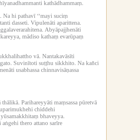
hīyanadhammanti kathādhammaṃ.
.
Na hi pathavī ‘‘mayi suciṃ
nti dasseti.
Vipulenāti aparittena.
ggalaverarahitena.
Abyāpajjhenāti
ṃ kareyya, mādiso kathaṃ evarūpaṃ
ukkhalihattho vā.
Nantakavāsīti
gato.
Suvinītoti suṭṭhu sikkhito.
Na kañci
enāti usabhassa chinnavisāṇassa
 thālikā.
Parihareyyāti maṃsassa pūretvā
 uparimukhehi chiddehi
ṃ yūsamakkhitaṃ bhaveyya.
aṅgehi thero attano sarīre