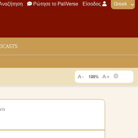
Αναζήτηση
Ρώτησε το PaliVerse
Είσοδος
DCASTS
100%
νο