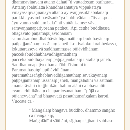
dhammavinayaṃ attano dahatī’’ti vuttadosaṃ pariharati.
Antarāyabahulattā khandhasantatiyā vippakatāya
vinayasaṃvaṇṇanāya attano āyuvaṇṇasukhabalānaṃ
parikkhayasambhavāsaṅkāya ‘‘abhivādanasīlissa...pe...
āyu vaṇṇo sukhaṃ bala’’nti vuttānisaṃse yāva
saṃvaṇṇanāpariyosānā pattheti.
Api cettha buddhassa
bhagavato paṇāmapūjāvidhānaṃ
sammāsambuddhabhāvādhigamatthaṃ buddhayānaṃ
paṭipajjantānaṃ ussāhaṃ janeti.
Lokiyalokuttarabhedassa,
lokuttarasseva vā saddhammassa pūjāvidhānaṃ
paccekabuddhabhāvādhigamatthaṃ
paccekabuddhayānaṃ paṭipajjantānaṃ ussāhaṃ janeti.
Saddhammapaṭivedhamattābhilāsino hi te.
Paramatthasaṅghapūjāvidhānaṃ
paramatthasaṅghabhāvādhigamatthaṃ sāvakayānaṃ
paṭipajjantānaṃ ussāhaṃ janeti, maṅgalādīni vā sātthāni
anantarāyāni ciraṭṭhitikāni bahumatāni ca bhavantīti
evaṃladdhikānaṃ cittaparitosanatthaṃ ‘‘pūjā ca
pūjaneyyāna’’nti bhagavatā pasatthamaṅgalaṃ karoti.
Vuccate ca -
‘‘Maṅgalaṃ bhagavā buddho, dhammo saṅgho
ca maṅgalaṃ;
Maṅgalādīni sātthāni, sīghaṃ sijjhanti sabbaso.