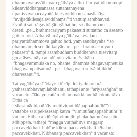
dhammavarassāti ayaṃ gāthāya attho.
Pariyattidhammopi
kilesaviddhaṃsanassa suttantanayena
upanissayapaccayattā kilesaviddhaṃsanasīlatāya
‘‘avijjādikilesajālaviddhaṃsī’’ti vattuṃ sambhavati.
Evañhi sati rāgavirāgāti gāthattho, so dhammaṃ
deseti...pe...
brahmacariyaṃ pakāsetīti suttattho ca asesato
gahito hoti.
Atha vā imāya gāthāya kevalaṃ
pariyattidhammova gahito hoti, yaṃ sandhāyāha ‘‘so
dhammaṃ deseti ādikalyāṇaṃ...pe...
brahmacariyaṃ
pakāsetī’’ti, tampi asambudhaṃ buddheheva nisevitaṃ
gocarāsevanāya anaññanisevitaṃ.
Yathāha
‘‘bhagavaṃmūlakā no, bhante, dhammā bhagavaṃnettikā
bhagavaṃpaṭisaraṇā...pe...
bhagavato sutvā bhikkhū
dhāressantī’’ti.
Tatiyagāthāya sīlādayo kiñcāpi lokiyalokuttarā
yathāsambhavaṃ labbhanti, tathāpi ante ‘‘ariyasaṅgha’’nti
vacanato sīlādayo cattāro dhammakkhandhā lokuttarāva.
Ettha ca
‘‘sīlasamādhipaññāvimuttivimuttiñāṇappabhutīhī’’ti
vattabbe sarūpekasesaṃ katvā ‘‘vimuttiñāṇappabhutīhī’’ti
vuttaṃ.
Ettha ca kiñcāpi vimuttīti phaladhammāva sutte
adhippetā, tathāpi ‘‘maggā vuṭṭhahitvā maggaṃ
paccavekkhati.
Pahīne kilese paccavekkhati.
Phalaṃ
paccavekkhati.
Nibbānaṃ paccavekkhatī’’ti vacanato