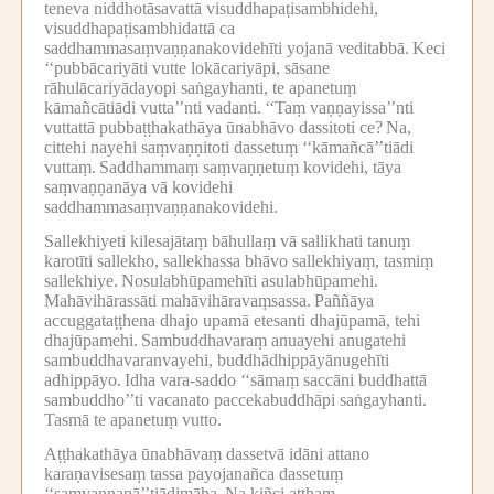
teneva niddhotāsavattā visuddhapaṭisambhidehi,
visuddhapaṭisambhidattā ca
saddhammasaṃvaṇṇanakovidehīti yojanā veditabbā.
Keci
‘‘pubbācariyāti vutte lokācariyāpi, sāsane
rāhulācariyādayopi saṅgayhanti, te apanetuṃ
kāmañcātiādi vutta’’nti vadanti.
‘‘Taṃ vaṇṇayissa’’nti
vuttattā pubbaṭṭhakathāya ūnabhāvo dassitoti ce?
Na,
cittehi nayehi saṃvaṇṇitoti dassetuṃ ‘‘kāmañcā’’tiādi
vuttaṃ.
Saddhammaṃ saṃvaṇṇetuṃ kovidehi, tāya
saṃvaṇṇanāya vā kovidehi
saddhammasaṃvaṇṇanakovidehi.
Sallekhiyeti kilesajātaṃ bāhullaṃ vā sallikhati tanuṃ
karotīti sallekho, sallekhassa bhāvo sallekhiyaṃ, tasmiṃ
sallekhiye.
Nosulabhūpamehīti asulabhūpamehi.
Mahāvihārassāti mahāvihāravaṃsassa.
Paññāya
accuggataṭṭhena dhajo upamā etesanti dhajūpamā, tehi
dhajūpamehi.
Sambuddhavaraṃ anuayehi anugatehi
sambuddhavaranvayehi, buddhādhippāyānugehīti
adhippāyo.
Idha vara-saddo ‘‘sāmaṃ saccāni buddhattā
sambuddho’’ti vacanato paccekabuddhāpi saṅgayhanti.
Tasmā te apanetuṃ vutto.
Aṭṭhakathāya ūnabhāvaṃ dassetvā idāni attano
karaṇavisesaṃ tassa payojanañca dassetuṃ
‘‘saṃvaṇṇanā’’tiādimāha.
Na kiñci atthaṃ