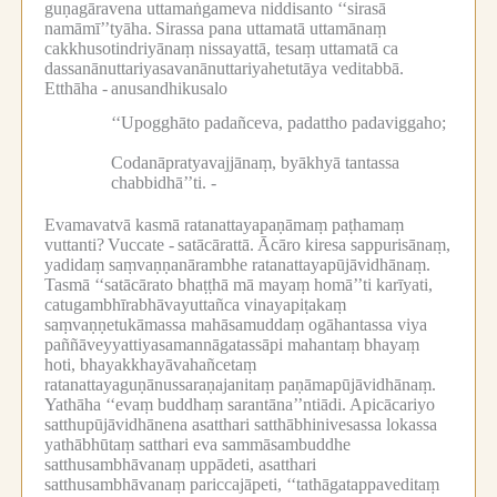
guṇagāravena uttamaṅgameva niddisanto ‘‘sirasā
namāmī’’tyāha.
Sirassa pana uttamatā uttamānaṃ
cakkhusotindriyānaṃ nissayattā, tesaṃ uttamatā ca
dassanānuttariyasavanānuttariyahetutāya veditabbā.
Etthāha -
anusandhikusalo
‘‘Upogghāto padañceva, padattho padaviggaho;
Codanāpratyavajjānaṃ, byākhyā tantassa
chabbidhā’’ti. -
Evamavatvā kasmā ratanattayapaṇāmaṃ paṭhamaṃ
vuttanti?
Vuccate -
satācārattā.
Ācāro kiresa sappurisānaṃ,
yadidaṃ saṃvaṇṇanārambhe ratanattayapūjāvidhānaṃ.
Tasmā ‘‘satācārato bhaṭṭhā mā mayaṃ homā’’ti karīyati,
catugambhīrabhāvayuttañca vinayapiṭakaṃ
saṃvaṇṇetukāmassa mahāsamuddaṃ ogāhantassa viya
paññāveyyattiyasamannāgatassāpi mahantaṃ bhayaṃ
hoti, bhayakkhayāvahañcetaṃ
ratanattayaguṇānussaraṇajanitaṃ paṇāmapūjāvidhānaṃ.
Yathāha ‘‘evaṃ buddhaṃ sarantāna’’ntiādi.
Apicācariyo
satthupūjāvidhānena asatthari satthābhinivesassa lokassa
yathābhūtaṃ satthari eva sammāsambuddhe
satthusambhāvanaṃ uppādeti, asatthari
satthusambhāvanaṃ pariccajāpeti, ‘‘tathāgatappaveditaṃ