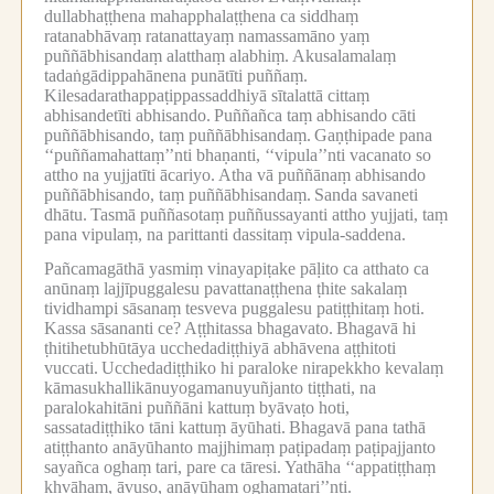
dullabhaṭṭhena mahapphalaṭṭhena ca siddhaṃ
ratanabhāvaṃ ratanattayaṃ namassamāno yaṃ
puññābhisandaṃ alatthaṃ alabhiṃ.
Akusalamalaṃ
tadaṅgādippahānena punātīti puññaṃ.
Kilesadarathappaṭippassaddhiyā sītalattā cittaṃ
abhisandetīti abhisando.
Puññañca taṃ abhisando cāti
puññābhisando, taṃ puññābhisandaṃ.
Gaṇṭhipade pana
‘‘puññamahattaṃ’’nti bhaṇanti, ‘‘vipula’’nti vacanato so
attho na yujjatīti ācariyo.
Atha vā puññānaṃ abhisando
puññābhisando, taṃ puññābhisandaṃ.
Sanda savaneti
dhātu.
Tasmā puññasotaṃ puññussayanti attho yujjati, taṃ
pana vipulaṃ, na parittanti dassitaṃ vipula-saddena.
Pañcamagāthā yasmiṃ vinayapiṭake pāḷito ca atthato ca
anūnaṃ lajjīpuggalesu pavattanaṭṭhena ṭhite sakalaṃ
tividhampi sāsanaṃ tesveva puggalesu patiṭṭhitaṃ hoti.
Kassa sāsananti ce?
Aṭṭhitassa bhagavato.
Bhagavā hi
ṭhitihetubhūtāya ucchedadiṭṭhiyā abhāvena aṭṭhitoti
vuccati.
Ucchedadiṭṭhiko hi paraloke nirapekkho kevalaṃ
kāmasukhallikānuyogamanuyuñjanto tiṭṭhati, na
paralokahitāni puññāni kattuṃ byāvaṭo hoti,
sassatadiṭṭhiko tāni kattuṃ āyūhati.
Bhagavā pana tathā
atiṭṭhanto anāyūhanto majjhimaṃ paṭipadaṃ paṭipajjanto
sayañca oghaṃ tari, pare ca tāresi.
Yathāha ‘‘appatiṭṭhaṃ
khvāhaṃ, āvuso, anāyūhaṃ oghamatari’’nti.