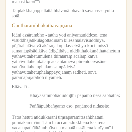
manasi karotī’’ti.
Taṃlakkhaṇappattattā bhāvanā bhavati savanassetyutto
sotā.
Ganthārambhakathāvaṇṇanā
Idāni assārambho -
tattha yoti aniyamaniddeso, tena
visuddhajātikulagottādīnaṃ kilesamalavisuddhiyā,
pūjārahatāya vā akāraṇataṃ dassetvā yo koci imissā
samantapāsādikāya ādigāthāya niddiṭṭhalokanāthattahetuṃ
yathāvuttahetumūlena thirataraṃ acalaṃ katvā
yathāvuttahetukālaṃ accantameva pūrento avasāne
yathāvuttahetuphalaṃ sampādetvā
yathāvuttahetuphalappayojanaṃ sādheti, sova
paramapūjārahoti niyameti.
Ettāvatā -
Bhayasammohaduddiṭṭhi-paṇāmo nesa sabbathā;
Paññāpubbaṅgamo eso, paṇāmoti nidassito.
Tatra hetūti atidukkarāni tiṃsapāramitāsaṅkhātāni
puññakammāni.
Tāni hi accantadukkhena kasirena
vacanapathātītānubhāvena mahatā ussāhena karīyantīti