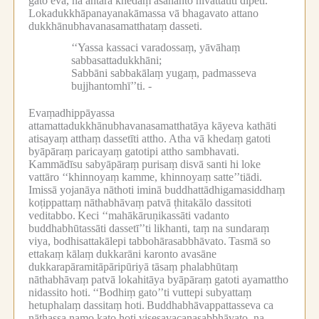
gato eva, na antarā khedaṃ asahanto nivattatīti dīpeti.
Lokadukkhāpanayanakāmassa vā bhagavato attano
dukkhānubhavanasamatthataṃ dasseti.
‘‘Yassa kassaci varadossaṃ, yāvāhaṃ
sabbasattadukkhāni;
Sabbāni sabbakālaṃ yugaṃ, padmasseva
bujjhantomhī’’ti. -
Evaṃadhippāyassa
attamattadukkhānubhavanasamatthatāya kāyeva kathāti
atisayaṃ atthaṃ dassetīti attho.
Atha vā khedaṃ gatoti
byāpāraṃ paricayaṃ gatotipi attho sambhavati.
Kammādīsu sabyāpāraṃ purisaṃ disvā santi hi loke
vattāro ‘‘khinnoyaṃ kamme, khinnoyaṃ satte’’tiādi.
Imissā yojanāya nāthoti iminā buddhattādhigamasiddhaṃ
koṭippattaṃ nāthabhāvaṃ patvā ṭhitakālo dassitoti
veditabbo.
Keci ‘‘mahākāruṇikassāti vadanto
buddhabhūtassāti dassetī’’ti likhanti, taṃ na sundaraṃ
viya, bodhisattakālepi tabbohārasabbhāvato.
Tasmā so
ettakaṃ kālaṃ dukkarāni karonto avasāne
dukkarapāramitāpāripūriyā tāsaṃ phalabhūtaṃ
nāthabhāvaṃ patvā lokahitāya byāpāraṃ gatoti ayamattho
nidassito hoti.
‘‘Bodhiṃ gato’’ti vuttepi subyattaṃ
hetuphalaṃ dassitaṃ hoti.
Buddhabhāvappattasseva ca
nāthassa namo kato hoti visesavacanasabbhāvato, na