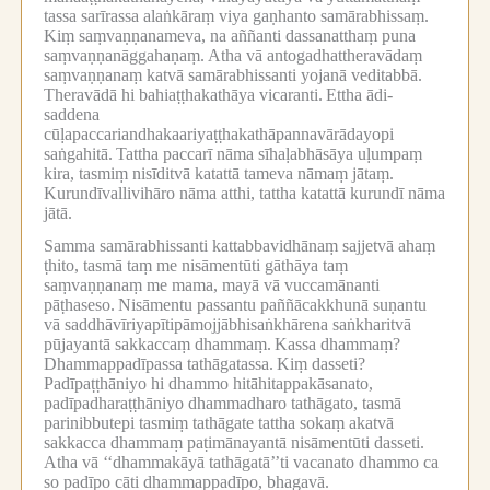
tassa sarīrassa alaṅkāraṃ viya gaṇhanto samārabhissaṃ.
Kiṃ saṃvaṇṇanameva, na aññanti dassanatthaṃ puna
saṃvaṇṇanāggahaṇaṃ.
Atha vā antogadhattheravādaṃ
saṃvaṇṇanaṃ katvā samārabhissanti yojanā veditabbā.
Theravādā hi bahiaṭṭhakathāya vicaranti.
Ettha ādi-
saddena
cūḷapaccariandhakaariyaṭṭhakathāpannavārādayopi
saṅgahitā.
Tattha paccarī nāma sīhaḷabhāsāya uḷumpaṃ
kira, tasmiṃ nisīditvā katattā tameva nāmaṃ jātaṃ.
Kurundīvallivihāro nāma atthi, tattha katattā kurundī nāma
jātā.
Samma samārabhissanti kattabbavidhānaṃ sajjetvā ahaṃ
ṭhito, tasmā taṃ me nisāmentūti gāthāya taṃ
saṃvaṇṇanaṃ me mama, mayā vā vuccamānanti
pāṭhaseso.
Nisāmentu passantu paññācakkhunā suṇantu
vā saddhāvīriyapītipāmojjābhisaṅkhārena saṅkharitvā
pūjayantā sakkaccaṃ dhammaṃ.
Kassa dhammaṃ?
Dhammappadīpassa tathāgatassa.
Kiṃ dasseti?
Padīpaṭṭhāniyo hi dhammo hitāhitappakāsanato,
padīpadharaṭṭhāniyo dhammadharo tathāgato, tasmā
parinibbutepi tasmiṃ tathāgate tattha sokaṃ akatvā
sakkacca dhammaṃ paṭimānayantā nisāmentūti dasseti.
Atha vā ‘‘dhammakāyā tathāgatā’’ti vacanato dhammo ca
so padīpo cāti dhammappadīpo, bhagavā.