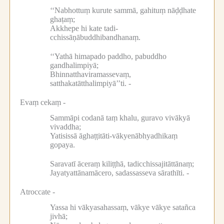
‘‘Nabhottuṃ kurute sammā, gahituṃ nāḍḍhate
ghaṭaṃ;
Akkhepe hi kate tadi-
cchissāṇābuddhibandhanaṃ.
‘‘Yathā himapado paddho, pabuddho
gandhalimpiyā;
Bhinnatthaviramassevaṃ,
satthakatātthalimpiyā’’ti. -
Evaṃ cekaṃ -
Sammāpi codanā taṃ khalu, guravo vivākyā
vivaddha;
Yatisissā āghaṭṭitāti-vākyenābhyadhikaṃ
gopaya.
Saravatī āceraṃ kiliṭṭhā, tadicchissajitāttānaṃ;
Jayatyattānamācero, sadassasseva sārathīti. -
Atroccate -
Yassa hi vākyasahassaṃ, vākye vākye satañca
jivhā;