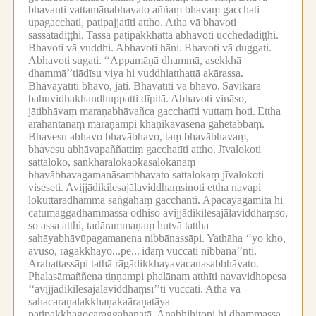
bhavanti vattamānabhavato aññaṃ bhavaṃ gacchati
upagacchati, paṭipajjatīti attho.
Atha vā bhavoti
sassatadiṭṭhi.
Tassa paṭipakkhattā abhavoti ucchedadiṭṭhi.
Bhavoti vā vuddhi.
Abhavoti hāni.
Bhavoti vā duggati.
Abhavoti sugati.
‘‘Appamāṇā dhammā, asekkhā
dhammā’’tiādīsu viya hi vuddhiatthattā akārassa.
Bhāvayatīti bhavo, jāti.
Bhavatīti vā bhavo.
Savikārā
bahuvidhakhandhuppatti dīpitā.
Abhavoti vināso,
jātibhāvaṃ maraṇabhāvañca gacchatīti vuttaṃ hoti.
Ettha
arahantānaṃ maraṇampi khaṇikavasena gahetabbaṃ.
Bhavesu abhavo bhavābhavo, taṃ bhavābhavaṃ,
bhavesu abhāvapaññattiṃ gacchatīti attho.
Jīvalokoti
sattaloko, saṅkhāralokaokāsalokānaṃ
bhavābhavagamanāsambhavato sattalokaṃ jīvalokoti
viseseti.
Avijjādikilesajālaviddhaṃsinoti ettha navapi
lokuttaradhammā saṅgahaṃ gacchanti.
Apacayagāmitā hi
catumaggadhammassa odhiso avijjādikilesajālaviddhaṃso,
so assa atthi, tadārammaṇaṃ hutvā tattha
sahāyabhāvūpagamanena nibbānassāpi.
Yathāha ‘‘yo kho,
āvuso, rāgakkhayo...pe...
idaṃ vuccati nibbāna’’nti.
Arahattassāpi tathā rāgādikkhayavacanasabbhāvato.
Phalasāmaññena tiṇṇampi phalānaṃ atthīti navavidhopesa
‘‘avijjādikilesajālaviddhaṃsī’’ti vuccati.
Atha vā
sahacaraṇalakkhaṇakaāraṇatāya
paṭipakkhagocaraggahaṇatā.
Anabhihitopi hi dhammassa