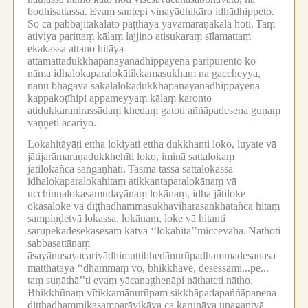
bodhisattassa.
Evaṃ santepi vinayādhikāro idhādhippeto.
So ca pabbajitakālato paṭṭhāya yāvamaraṇakālā hoti.
Taṃ
ativiya parittaṃ kālaṃ lajjino atisukaraṃ sīlamattaṃ
ekakassa attano hitāya
attamattadukkhāpanayanādhippāyena paripūrento ko
nāma idhalokaparalokātikkamasukhaṃ na gaccheyya,
nanu bhagavā sakalalokadukkhāpanayanādhippāyena
kappakoṭīhipi appameyyaṃ kālaṃ karonto
atidukkaranirassādaṃ khedaṃ gatoti aññāpadesena guṇaṃ
vaṇṇeti ācariyo.
Lokahitāyāti ettha lokiyati ettha dukkhanti loko, luyate vā
jātijarāmaraṇadukkhehīti loko, iminā sattalokaṃ
jātilokañca saṅgaṇhāti.
Tasmā tassa sattalokassa
idhalokaparalokahitaṃ atikkantaparalokānaṃ vā
ucchinnalokasamudayānaṃ lokānaṃ, idha jātiloke
okāsaloke vā diṭṭhadhammasukhavihārasaṅkhātañca hitaṃ
sampiṇḍetvā lokassa, lokānaṃ, loke vā hitanti
sarūpekadesekasesaṃ katvā ‘‘lokahita’’miccevāha.
Nāthoti
sabbasattānaṃ
āsayānusayacariyādhimuttibhedānurūpadhammadesanasa
matthatāya ‘‘dhammaṃ vo, bhikkhave, desessāmi...pe...
taṃ suṇāthā’’ti evaṃ yācanaṭṭhenāpi nāthateti nātho.
Bhikkhūnaṃ vītikkamānurūpaṃ sikkhāpadapaññāpanena
diṭṭhadhammikasamparāyikāya ca karuṇāya upagantvā