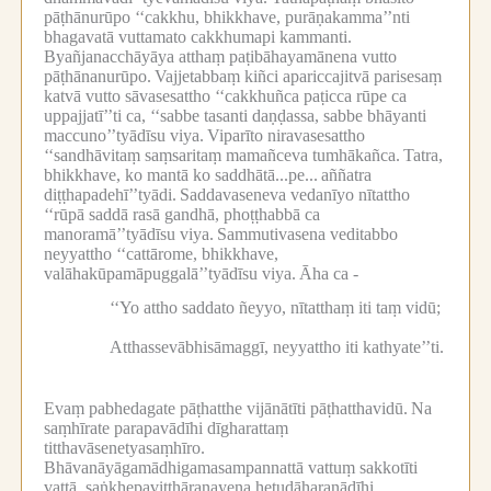
pāṭhānurūpo ‘‘cakkhu, bhikkhave, purāṇakamma’’nti
bhagavatā vuttamato cakkhumapi kammanti.
Byañjanacchāyāya atthaṃ paṭibāhayamānena vutto
pāṭhānanurūpo.
Vajjetabbaṃ kiñci apariccajitvā parisesaṃ
katvā vutto sāvasesattho ‘‘cakkhuñca paṭicca rūpe ca
uppajjatī’’ti ca, ‘‘sabbe tasanti daṇḍassa, sabbe bhāyanti
maccuno’’tyādīsu viya.
Viparīto niravasesattho
‘‘sandhāvitaṃ saṃsaritaṃ mamañceva tumhākañca.
Tatra,
bhikkhave, ko mantā ko saddhātā...pe...
aññatra
diṭṭhapadehī’’tyādi.
Saddavaseneva vedanīyo nītattho
‘‘rūpā saddā rasā gandhā, phoṭṭhabbā ca
manoramā’’tyādīsu viya.
Sammutivasena veditabbo
neyyattho ‘‘cattārome, bhikkhave,
valāhakūpamāpuggalā’’tyādīsu viya.
Āha ca -
‘‘Yo attho saddato ñeyyo, nītatthaṃ iti taṃ vidū;
Atthassevābhisāmaggī, neyyattho iti kathyate’’ti.
Evaṃ pabhedagate pāṭhatthe vijānātīti pāṭhatthavidū.
Na
saṃhīrate parapavādīhi dīgharattaṃ
titthavāsenetyasaṃhīro.
Bhāvanāyāgamādhigamasampannattā vattuṃ sakkotīti
vattā, saṅkhepavitthāranayena hetudāharaṇādīhi