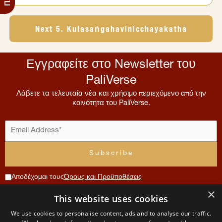
Next 5. Kulasaṅgahavinicchayakathā
Εγγραφείτε στο Newsletter του
PaliVerse
Λάβετε τα τελευταία νέα και χρήσιμο περιεχόμενο από την
κοινότητα του PaliVerse.
Αποδέχομαι τους
Όρους και Προϋποθέσεις
×
Συνεισφορά
This website uses cookies
Μενού
Λογαριασμός
Όροι
Επικοινωνία
We use cookies to personalise content, ads and to analyse our traffic.
Χρήσης