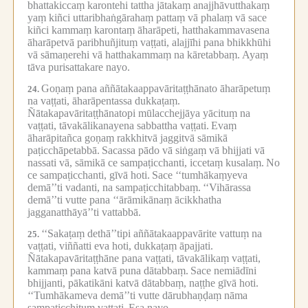
bhattakiccaṃ karontehi tattha jātakaṃ anajjhāvutthakaṃ
yaṃ kiñci uttaribhaṅgārahaṃ pattaṃ vā phalaṃ vā sace
kiñci kammaṃ karontaṃ āharāpeti, hatthakammavasena
āharāpetvā paribhuñjituṃ vaṭṭati, alajjīhi pana bhikkhūhi
vā sāmaṇerehi vā hatthakammaṃ na kāretabbaṃ.
Ayaṃ
tāva purisattakare nayo.
Goṇaṃ pana aññātakaappavāritaṭṭhānato āharāpetuṃ
24.
na vaṭṭati, āharāpentassa dukkaṭaṃ.
Ñātakapavāritaṭṭhānatopi mūlacchejjāya yācituṃ na
vaṭṭati, tāvakālikanayena sabbattha vaṭṭati.
Evaṃ
āharāpitañca goṇaṃ rakkhitvā jaggitvā sāmikā
paṭicchāpetabbā.
Sacassa pādo vā siṅgaṃ vā bhijjati vā
nassati vā, sāmikā ce sampaṭicchanti, iccetaṃ kusalaṃ.
No
ce sampaṭicchanti, gīvā hoti.
Sace ‘‘tumhākaṃyeva
demā’’ti vadanti, na sampaṭicchitabbaṃ.
‘‘Vihārassa
demā’’ti vutte pana ‘‘ārāmikānaṃ ācikkhatha
jagganatthāyā’’ti vattabbā.
‘‘Sakaṭaṃ dethā’’tipi aññātakaappavārite vattuṃ na
25.
vaṭṭati, viññatti eva hoti, dukkaṭaṃ āpajjati.
Ñātakapavāritaṭṭhāne pana vaṭṭati, tāvakālikaṃ vaṭṭati,
kammaṃ pana katvā puna dātabbaṃ.
Sace nemiādīni
bhijjanti, pākatikāni katvā dātabbaṃ, naṭṭhe gīvā hoti.
‘‘Tumhākameva demā’’ti vutte dārubhaṇḍaṃ nāma
sampaṭicchituṃ vaṭṭati.
Esa nayo