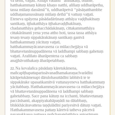
vā denti, vaṭṭati.
Athāpi vadanti ‘‘amhākaṃ, bhante,
hatthakammaṃ kātuṃ khaṇo natthi, aññaṃ uddharāpetha,
tassa mūlaṃ dassāmā’’ti, uddharāpetvā ‘‘pāsāṇatthambhe
uddhaṭamanussānaṃ mūlaṃ dethā’’ti vattuṃ vaṭṭati.
Eteneva upāyena pāsādadārūnaṃ atthāya vaḍḍhakīnaṃ
santikaṃ, iṭṭhakatthāya iṭṭhakavaḍḍhakīnaṃ,
chadanatthāya gehacchādakānaṃ, cittakammatthāya
cittakārānanti yena yena attho hoti, tassa tassa atthāya
tesaṃ tesaṃ sippakārakānaṃ santikaṃ gantvā
hatthakammaṃ yācituṃ vaṭṭati,
hatthakammayācanavasena ca mūlacchejjāya vā
bhattavetanānuppadānena vā laddhampi sabbaṃ gahetuṃ
vaṭṭati.
Araññato āharāpentena ca sabbaṃ
anajjhāvutthakaṃ āharāpetabbaṃ.
Na kevalañca pāsādaṃ kāretukāmena,
22.
mañcapīṭhapattaparissāvanadhamakaraṇacīvarādīni
kārāpetukāmenapi dārulohasuttādīni labhitvā te te
sippakārake upasaṅkamitvā vuttanayeneva hatthakammaṃ
yācitabbaṃ.
Hatthakammayācanavasena ca mūlacchejjāya
vā bhattavetanānuppadānena vā laddhampi sabbaṃ
gahetabbaṃ.
Sace pana kātuṃ na icchanti, bhattavetanaṃ
paccāsīsanti, akappiyakahāpaṇādi na dātabbaṃ,
bhikkhācāravattena taṇḍulādīni pariyesitvā dātuṃ vaṭṭati.
Hatthakammavasena pattaṃ kāretvā tatheva pācetvā
navapakkassa pattassa puñchanatelatthāya antogāmaṃ