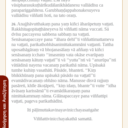
vāsipharasukuṭhārīkudālanikhādanesu valliādīsu ca
parapariggahitesu.
Garubhaṇḍappahonakesuyeva
valliādīsu viññatti hoti, na tato oraṃ.
Anajjhāvutthakaṃ pana yaṃ kiñci āharāpetuṃ vaṭṭati.
26.
Rakkhitagopitaṭṭhāneyeva hi viññatti nāma vuccati.
Sā
dvīsu paccayesu sabbena sabbaṃ na vaṭṭati.
Senāsanapaccaye pana ‘‘āhara dehī’’ti viññattimattameva
na vaṭṭati, parikathobhāsanimittakammāni vaṭṭanti.
Tattha
uposathāgāraṃ vā bhojanasālaṃ vā aññaṃ vā kiñci
senāsanaṃ icchato ‘‘imasmiṃ vata okāse evarūpaṃ
senāsanaṃ kātuṃ vaṭṭatī’’ti vā ‘‘yutta’’nti vā ‘‘anurūpa’’nti
vātiādinā nayena vacanaṃ parikathā nāma.
Upāsakā
tumhe kuhiṃ vasathāti.
Pāsāde, bhanteti.
‘‘Kiṃ
bhikkhūnaṃ pana upāsakā pāsādo na vaṭṭatī’’ti
evamādivacanaṃ obhāso nāma.
Manusse disvā rajjuṃ
Πλοήγηση και Αναζήτηση
pasāreti, khīle ākoṭāpeti, ‘‘kiṃ idaṃ, bhante’’ti vutte ‘‘idha
āvāsaṃ karissāmā’’ti evamādikaraṇaṃ pana
nimittakammaṃ nāma.
Gilānapaccaye pana viññattipi
vaṭṭati, pageva parikathādīni.
Iti pāḷimuttakavinayavinicchayasaṅgahe
Viññattivinicchayakathā samattā.