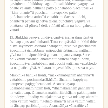
paviṭṭhena ‘‘bhikkhāya āgato’’ti sallakkhetvā yāguyā vā
bhatte vā ānīte hatthena patto pidhātabbo.
Sace upāsikā
‘‘kiṃ, bhante’’ti pucchati, ‘‘navapakko patto,
puñchanatelena attho’’ti vattabbaṃ.
Sace sā ‘‘dehi,
bhante’’ti pattaṃ gahetvā telena puñchitvā yāguyā vā
bhattassa vā pūretvā deti, viññatti nāma na hoti, gahetuṃ
vaṭṭati.
Bhikkhū pageva piṇḍāya caritvā āsanasālaṃ gantvā
23.
āsanaṃ apassantā tiṭṭhanti.
Tatra ce upāsakā bhikkhū ṭhite
disvā sayameva āsanāni āharāpenti, nisīditvā gacchantehi
āpucchitvā gantabbaṃ, anāpucchā gatānampi naṭṭhaṃ
gīvā na hoti, āpucchitvā gamanaṃ pana vattaṃ.
Sace
bhikkhūhi ‘‘āsanāni āharathā’’ti vuttehi āhaṭāni honti,
āpucchitvāva gantabbaṃ, anāpucchā gatānaṃ vattabhedo
ca naṭṭhañca gīvā.
Attharaṇakojavakādīsupi eseva nayo.
Makkhikā bahukā honti, ‘‘makkhikabījaniṃ āharathā’’ti
vattabbaṃ, pucimandasākhādīni āharanti, kappiyaṃ
kārāpetvā paṭiggahetabbāni.
Āsanasālāyaṃ
udakabhājanaṃ rittaṃ hoti, ‘‘dhamakaraṇaṃ gaṇhāhī’’ti
na vattabbaṃ.
Dhamakaraṇañhi rittabhājane pakkhipanto
bhindeyya, ‘‘nadiṃ vā taḷākaṃ vā gantvā udakaṃ āharā’’ti
pana vattuṃ vaṭṭati, ‘‘gehato āharā’’ti neva vattuṃ vaṭṭati,
na āhaṭaṃ paribhuñjituṃ.
Āsanasālāya vā araññe vā