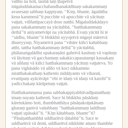
vatthu na hoti, tasmā taṃ ṭhapetvā
migaluddakamacchabandhanakādīnaṃ sakakammaṃ
avasesaṃ sabbaṃ kappiyaṃ.
‘‘Kiṃ, bhante, āgatāttha
kena kammenā’’ti pucchite vā apucchite vā yācituṃ
vaṭṭati, viññattipaccayā doso natthi.
Migaluddakādayo
pana sakakammaṃ na yācitabbā, ‘‘hatthakammaṃ
dethā’’ti aniyametvāpi na yācitabbā.
Evaṃ yācitā hi te
‘‘sādhu, bhante’’ti bhikkhū uyyojetvā migepi māretvā
āhareyyuṃ.
Niyametvā pana ‘‘vihāre kiñci kattabbaṃ
atthi, tattha hatthakammaṃ dethā’’ti yācitabbā,
phālanaṅgalādīni upakaraṇāni gahetvā kasituṃ vā vapituṃ
vā lāyituṃ vā gacchantaṃ sakakiccapasutampi kassakaṃ
vā aññaṃ vā kiñci hatthakammaṃ yācituṃ vaṭṭateva.
Yo
pana vighāsādo vā añño vā koci nikkammo
niratthakakathaṃ kathento niddāyanto vā viharati,
evarūpaṃ ayācitvāpi ‘‘ehi re idaṃ vā idaṃ vā karohī’’ti
yadicchakaṃ kārāpetuṃ vaṭṭati.
Hatthakammassa pana sabbakappiyabhāvadīpanatthaṃ
imaṃ nayaṃ kathenti.
Sace hi bhikkhu pāsādaṃ
kāretukāmo hoti, thambhatthāya pāsāṇakoṭṭakānaṃ
gharaṃ gantvā vattabbaṃ ‘‘hatthakammaṃ laddhuṃ
vaṭṭati upāsakā’’ti.
‘‘Kiṃ kātabbaṃ, bhante’’ti?
‘‘Pāsāṇatthambhā uddharitvā dātabbā’’ti.
Sace te
uddharitvā vā denti, uddharitvā nikkhitte attano thambhe