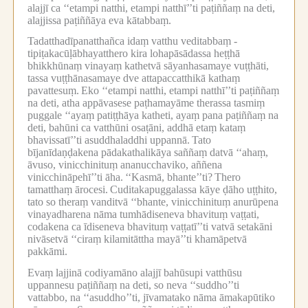
alajjī ca ‘‘etampi natthi, etampi natthī’’ti paṭiññaṃ na deti,
alajjissa paṭiññāya eva kātabbaṃ.
Tadatthadīpanatthañca idaṃ vatthu veditabbaṃ -
tipiṭakacūḷābhayatthero kira lohapāsādassa heṭṭhā
bhikkhūnaṃ vinayaṃ kathetvā sāyanhasamaye vuṭṭhāti,
tassa vuṭṭhānasamaye dve attapaccatthikā kathaṃ
pavattesuṃ.
Eko ‘‘etampi natthi, etampi natthī’’ti paṭiññaṃ
na deti, atha appāvasese paṭhamayāme therassa tasmiṃ
puggale ‘‘ayaṃ patiṭṭhāya katheti, ayaṃ pana paṭiññaṃ na
deti, bahūni ca vatthūni osaṭāni, addhā etaṃ kataṃ
bhavissatī’’ti asuddhaladdhi uppannā.
Tato
bījanīdaṇḍakena pādakathalikāya saññaṃ datvā ‘‘ahaṃ,
āvuso, vinicchinituṃ ananucchaviko, aññena
vinicchināpehī’’ti āha.
‘‘Kasmā, bhante’’ti?
Thero
tamatthaṃ ārocesi.
Cuditakapuggalassa kāye ḍāho uṭṭhito,
tato so theraṃ vanditvā ‘‘bhante, vinicchinituṃ anurūpena
vinayadharena nāma tumhādiseneva bhavituṃ vaṭṭati,
codakena ca īdiseneva bhavituṃ vaṭṭatī’’ti vatvā setakāni
nivāsetvā ‘‘ciraṃ kilamitāttha mayā’’ti khamāpetvā
pakkāmi.
Evaṃ lajjinā codiyamāno alajjī bahūsupi vatthūsu
uppannesu paṭiññaṃ na deti, so neva ‘‘suddho’’ti
vattabbo, na ‘‘asuddho’’ti, jīvamatako nāma āmakapūtiko