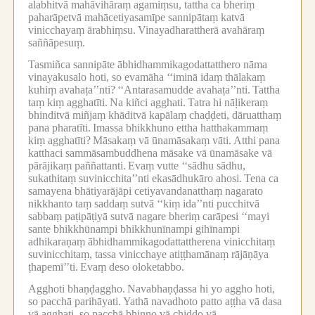
alabhitvā mahāvihāraṃ agamiṃsu, tattha ca bheriṃ
paharāpetvā mahācetiyasamīpe sannipātaṃ katvā
vinicchayaṃ ārabhiṃsu.
Vinayadharattherā avahāraṃ
saññāpesuṃ.
Tasmiñca sannipāte ābhidhammikagodattatthero nāma
vinayakusalo hoti, so evamāha ‘‘iminā idaṃ thālakaṃ
kuhiṃ avahaṭa’’nti?
‘‘Antarasamudde avahaṭa’’nti.
Tattha
taṃ kiṃ agghatīti.
Na kiñci agghati.
Tatra hi nāḷikeraṃ
bhinditvā miñjaṃ khāditvā kapālaṃ chaḍḍeti, dāruatthaṃ
pana pharatīti.
Imassa bhikkhuno ettha hatthakammaṃ
kiṃ agghatīti?
Māsakaṃ vā ūnamāsakaṃ vāti.
Atthi pana
katthaci sammāsambuddhena māsake vā ūnamāsake vā
pārājikaṃ paññattanti.
Evaṃ vutte ‘‘sādhu sādhu,
sukathitaṃ suvinicchita’’nti ekasādhukāro ahosi.
Tena ca
samayena bhātiyarājāpi cetiyavandanatthaṃ nagarato
nikkhanto taṃ saddaṃ sutvā ‘‘kiṃ ida’’nti pucchitvā
sabbaṃ paṭipāṭiyā sutvā nagare bheriṃ carāpesi ‘‘mayi
sante bhikkhūnampi bhikkhunīnampi gihīnampi
adhikaraṇaṃ ābhidhammikagodattattherena vinicchitaṃ
suvinicchitaṃ, tassa vinicchaye atiṭṭhamānaṃ rājāṇāya
ṭhapemī’’ti.
Evaṃ deso oloketabbo.
Agghoti bhaṇḍaggho.
Navabhaṇḍassa hi yo aggho hoti,
so pacchā parihāyati.
Yathā navadhoto patto aṭṭha vā dasa
vā agghati, so pacchā bhinno vā chiddo vā