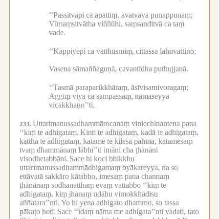
‘‘Passitvāpi ca āpattiṃ, avatvāva punappunaṃ;
Vīmaṃsitvātha viññūhi, saṃsanditvā ca taṃ
vade.
‘‘Kappiyepi ca vatthusmiṃ, cittassa lahuvattino;
Vasena sāmaññaguṇā, cavantīdha puthujjanā.
‘‘Tasmā paraparikkhāraṃ, āsīvisamivoragaṃ;
Aggiṃ viya ca sampassaṃ, nāmaseyya
vicakkhaṇo’’ti.
Uttarimanussadhammārocanaṃ vinicchinantena pana
233.
‘‘kiṃ te adhigataṃ.
Kinti te adhigataṃ, kadā te adhigataṃ,
kattha te adhigataṃ, katame te kilesā pahīnā, katamesaṃ
tvaṃ dhammānaṃ lābhī’’ti imāni cha ṭhānāni
visodhetabbāni.
Sace hi koci bhikkhu
uttarimanussadhammādhigamaṃ byākareyya, na so
ettāvatā sakkāro kātabbo, imesaṃ pana channaṃ
ṭhānānaṃ sodhanatthaṃ evaṃ vattabbo ‘‘kiṃ te
adhigataṃ, kiṃ jhānaṃ udāhu vimokkhādīsu
aññatara’’nti.
Yo hi yena adhigato dhammo, so tassa
pākaṭo hoti.
Sace ‘‘idaṃ nāma me adhigata’’nti vadati, tato