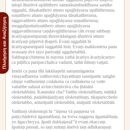
tatopi āharitvā upālitthero sammāsambuddhassa santike
uggaṇhi, dāsakatthero attano upajjhāyassa upālittherassa,
soṇatthero attano upajjhāyassa dāsakattherassa,
Πλοήγηση και Αναζήτηση
siggavatthero attano upajjhāyassa soṇattherassa,
moggaliputtatissatthero attano upajjhāyassa
siggavattherassa caṇḍavajjittherassa cāti evaṃ sabbaṃ
ācariyaparamparaṃ theravādaṅgaṃ āharitvā attano
ācariyaṃ pāpetvā ṭhapeti.
Evaṃ uggahitā hi
ācariyaparamparā suggahitā hoti.
Evaṃ asakkontena pana
avassaṃ dve tayo parivaṭṭā uggahetabbā.
Sabbapacchimena hi nayena yathā ācariyo ācariyācariyo
ca pāḷiñca paripucchañca vadanti, tathā ñātuṃ vaṭṭati.
Imehi ca pana tīhi lakkhaṇehi samannāgatena
vinayadharena vatthuvinicchayatthaṃ sannipatite saṅghe
otiṇṇe vatthusmiṃ codakena ca cuditakena ca vutte
vattabbe sahasā avinicchinitvāva cha ṭhānāni
oloketabbāni.
Katamāni cha?
Vatthu oloketabbaṃ, mātikā
oloketabbā, padabhājanīyaṃ oloketabbaṃ, tikaparicchedo
oloketabbo, antarāpatti oloketabbā, anāpatti oloketabbāti.
Vatthuṃ olokentopi hi ‘‘tiṇena vā paṇṇena vā
paṭicchādetvā āgantabbaṃ, na tveva naggena āgantabbaṃ,
yo āgaccheyya, āpatti dukkaṭassā’’ti evaṃ ekaccaṃ
āpattiṃ passati, so taṃ suttaṃ ānetvā taṃ adhikaraṇaṃ