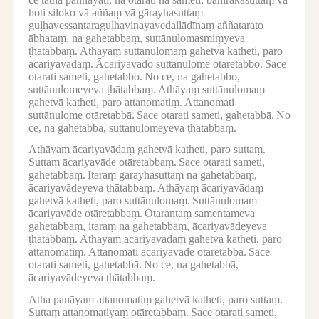
hoti siloko vā aññaṃ vā gārayhasuttaṃ
guḷhavessantaraguḷhavinayavedallādīnaṃ aññatarato
ābhataṃ, na gahetabbaṃ, suttānulomasmiṃyeva
ṭhātabbaṃ.
Athāyaṃ suttānulomaṃ gahetvā katheti, paro
ācariyavādaṃ.
Ācariyavādo suttānulome otāretabbo.
Sace
otarati sameti, gahetabbo.
No ce, na gahetabbo,
suttānulomeyeva ṭhātabbaṃ.
Athāyaṃ suttānulomaṃ
gahetvā katheti, paro attanomatiṃ.
Attanomati
suttānulome otāretabbā.
Sace otarati sameti, gahetabbā.
No
ce, na gahetabbā, suttānulomeyeva ṭhātabbaṃ.
Athāyaṃ ācariyavādaṃ gahetvā katheti, paro suttaṃ.
Suttaṃ ācariyavāde otāretabbaṃ.
Sace otarati sameti,
gahetabbaṃ.
Itaraṃ gārayhasuttaṃ na gahetabbaṃ,
ācariyavādeyeva ṭhātabbaṃ.
Athāyaṃ ācariyavādaṃ
gahetvā katheti, paro suttānulomaṃ.
Suttānulomaṃ
ācariyavāde otāretabbaṃ.
Otarantaṃ samentameva
gahetabbaṃ, itaraṃ na gahetabbaṃ, ācariyavādeyeva
ṭhātabbaṃ.
Athāyaṃ ācariyavādaṃ gahetvā katheti, paro
attanomatiṃ.
Attanomati ācariyavāde otāretabbā.
Sace
otarati sameti, gahetabbā.
No ce, na gahetabbā,
ācariyavādeyeva ṭhātabbaṃ.
Atha panāyaṃ attanomatiṃ gahetvā katheti, paro suttaṃ.
Suttaṃ attanomatiyaṃ otāretabbaṃ.
Sace otarati sameti,