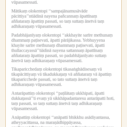
vūpasamessati.
Mātikaṃ olokentopi ‘‘sampajānamusāvāde
pācittiya’’ntiādinā nayena pañcannaṃ āpattīnaṃ
aññataraṃ āpattiṃ passati, so taṃ suttaṃ ānetvā taṃ
adhikaraṇaṃ vūpasamessati.
Padabhājanīyaṃ olokentopi ‘‘akkhayite sarīre methunaṃ
dhammaṃ paṭisevati, āpatti pārājikassa.
Yebhuyyena
khayite sarīre methunaṃ dhammaṃ paṭisevati, āpatti
thullaccayassā’’tiādinā nayena sattannaṃ āpattīnaṃ
aññataraṃ āpattiṃ passati, so padabhājanīyato suttaṃ
ānetvā taṃ adhikaraṇaṃ vūpasamessati.
Tikaparicchedaṃ olokentopi tikasaṅghādisesaṃ vā
tikapācittiyaṃ vā tikadukkaṭaṃ vā aññataraṃ vā āpattiṃ
tikaparicchede passati, so tato suttaṃ ānetvā taṃ
adhikaraṇaṃ vūpasamessati.
Antarāpattiṃ olokentopi ‘‘paṭilātaṃ ukkhipati, āpatti
dukkaṭassā’’ti evaṃ yā sikkhāpadantaresu antarāpatti hoti,
taṃ passati, so taṃ suttaṃ ānetvā taṃ adhikaraṇaṃ
vūpasamessati.
Anāpattiṃ olokentopi ‘‘anāpatti bhikkhu asādiyantassa,
atheyyacittassa, na maraṇādhippāyassa,