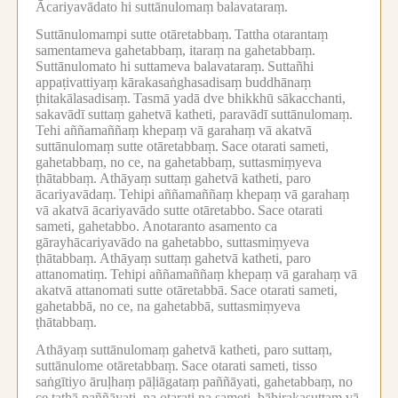
Ācariyavādato hi suttānulomaṃ balavataraṃ.
Suttānulomampi sutte otāretabbaṃ.
Tattha otarantaṃ
samentameva gahetabbaṃ, itaraṃ na gahetabbaṃ.
Suttānulomato hi suttameva balavataraṃ.
Suttañhi
appaṭivattiyaṃ kārakasaṅghasadisaṃ buddhānaṃ
ṭhitakālasadisaṃ.
Tasmā yadā dve bhikkhū sākacchanti,
sakavādī suttaṃ gahetvā katheti, paravādī suttānulomaṃ.
Tehi aññamaññaṃ khepaṃ vā garahaṃ vā akatvā
suttānulomaṃ sutte otāretabbaṃ.
Sace otarati sameti,
gahetabbaṃ, no ce, na gahetabbaṃ, suttasmiṃyeva
ṭhātabbaṃ.
Athāyaṃ suttaṃ gahetvā katheti, paro
ācariyavādaṃ.
Tehipi aññamaññaṃ khepaṃ vā garahaṃ
vā akatvā ācariyavādo sutte otāretabbo.
Sace otarati
sameti, gahetabbo.
Anotaranto asamento ca
gārayhācariyavādo na gahetabbo, suttasmiṃyeva
ṭhātabbaṃ.
Athāyaṃ suttaṃ gahetvā katheti, paro
attanomatiṃ.
Tehipi aññamaññaṃ khepaṃ vā garahaṃ vā
akatvā attanomati sutte otāretabbā.
Sace otarati sameti,
gahetabbā, no ce, na gahetabbā, suttasmiṃyeva
ṭhātabbaṃ.
Athāyaṃ suttānulomaṃ gahetvā katheti, paro suttaṃ,
suttānulome otāretabbaṃ.
Sace otarati sameti, tisso
saṅgītiyo āruḷhaṃ pāḷiāgataṃ paññāyati, gahetabbaṃ, no
ce tathā paññāyati, na otarati na sameti, bāhirakasuttaṃ vā