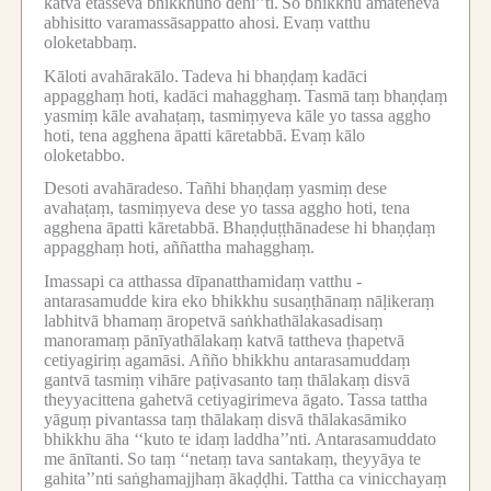
katvā etasseva bhikkhuno dehī’’ti.
So bhikkhu amateneva
abhisitto varamassāsappatto ahosi.
Evaṃ vatthu
oloketabbaṃ.
Kāloti avahārakālo.
Tadeva hi bhaṇḍaṃ kadāci
appagghaṃ hoti, kadāci mahagghaṃ.
Tasmā taṃ bhaṇḍaṃ
yasmiṃ kāle avahaṭaṃ, tasmiṃyeva kāle yo tassa aggho
hoti, tena agghena āpatti kāretabbā.
Evaṃ kālo
oloketabbo.
Desoti avahāradeso.
Tañhi bhaṇḍaṃ yasmiṃ dese
avahaṭaṃ, tasmiṃyeva dese yo tassa aggho hoti, tena
agghena āpatti kāretabbā.
Bhaṇḍuṭṭhānadese hi bhaṇḍaṃ
appagghaṃ hoti, aññattha mahagghaṃ.
Imassapi ca atthassa dīpanatthamidaṃ vatthu -
antarasamudde kira eko bhikkhu susaṇṭhānaṃ nāḷikeraṃ
labhitvā bhamaṃ āropetvā saṅkhathālakasadisaṃ
manoramaṃ pānīyathālakaṃ katvā tattheva ṭhapetvā
cetiyagiriṃ agamāsi.
Añño bhikkhu antarasamuddaṃ
gantvā tasmiṃ vihāre paṭivasanto taṃ thālakaṃ disvā
theyyacittena gahetvā cetiyagirimeva āgato.
Tassa tattha
yāguṃ pivantassa taṃ thālakaṃ disvā thālakasāmiko
bhikkhu āha ‘‘kuto te idaṃ laddha’’nti.
Antarasamuddato
me ānītanti.
So taṃ ‘‘netaṃ tava santakaṃ, theyyāya te
gahita’’nti saṅghamajjhaṃ ākaḍḍhi.
Tattha ca vinicchayaṃ