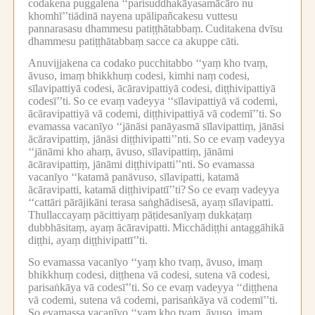
codakena puggalena ‘‘parisuddhakāyasamācāro nu
khomhī’’tiādinā nayena upālipañcakesu vuttesu
pannarasasu dhammesu patiṭṭhātabbaṃ.
Cuditakena dvīsu
dhammesu patiṭṭhātabbaṃ sacce ca akuppe cāti.
Anuvijjakena ca codako pucchitabbo ‘‘yaṃ kho tvaṃ,
āvuso, imaṃ bhikkhuṃ codesi, kimhi naṃ codesi,
sīlavipattiyā codesi, ācāravipattiyā codesi, diṭṭhivipattiyā
codesī’’ti.
So ce evaṃ vadeyya ‘‘sīlavipattiyā vā codemi,
ācāravipattiyā vā codemi, diṭṭhivipattiyā vā codemī’’ti.
So
evamassa vacanīyo ‘‘jānāsi panāyasmā sīlavipattiṃ, jānāsi
ācāravipattiṃ, jānāsi diṭṭhivipatti’’nti.
So ce evaṃ vadeyya
‘‘jānāmi kho ahaṃ, āvuso, sīlavipattiṃ, jānāmi
ācāravipattiṃ, jānāmi diṭṭhivipatti’’nti.
So evamassa
vacanīyo ‘‘katamā panāvuso, sīlavipatti, katamā
ācāravipatti, katamā diṭṭhivipattī’’ti?
So ce evaṃ vadeyya
‘‘cattāri pārājikāni terasa saṅghādisesā, ayaṃ sīlavipatti.
Thullaccayaṃ pācittiyaṃ pāṭidesanīyaṃ dukkaṭaṃ
dubbhāsitaṃ, ayaṃ ācāravipatti.
Micchādiṭṭhi antaggāhikā
diṭṭhi, ayaṃ diṭṭhivipattī’’ti.
So evamassa vacanīyo ‘‘yaṃ kho tvaṃ, āvuso, imaṃ
bhikkhuṃ codesi, diṭṭhena vā codesi, sutena vā codesi,
parisaṅkāya vā codesī’’ti.
So ce evaṃ vadeyya ‘‘diṭṭhena
vā codemi, sutena vā codemi, parisaṅkāya vā codemī’’ti.
So evamassa vacanīyo ‘‘yaṃ kho tvaṃ, āvuso, imaṃ