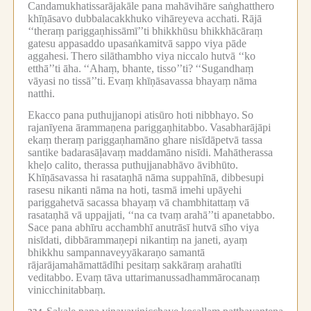
Candamukhatissarājakāle pana mahāvihāre saṅghatthero
khīṇāsavo dubbalacakkhuko vihāreyeva acchati.
Rājā
‘‘theraṃ pariggaṇhissāmī’’ti bhikkhūsu bhikkhācāraṃ
gatesu appasaddo upasaṅkamitvā sappo viya pāde
aggahesi.
Thero silāthambho viya niccalo hutvā ‘‘ko
etthā’’ti āha.
‘‘Ahaṃ, bhante, tisso’’ti?
‘‘Sugandhaṃ
vāyasi no tissā’’ti.
Evaṃ khīṇāsavassa bhayaṃ nāma
natthi.
Ekacco pana puthujjanopi atisūro hoti nibbhayo.
So
rajanīyena ārammaṇena pariggaṇhitabbo.
Vasabharājāpi
ekaṃ theraṃ pariggaṇhamāno ghare nisīdāpetvā tassa
santike badarasāḷavaṃ maddamāno nisīdi.
Mahātherassa
kheḷo calito, therassa puthujjanabhāvo āvibhūto.
Khīṇāsavassa hi rasataṇhā nāma suppahīnā, dibbesupi
rasesu nikanti nāma na hoti, tasmā imehi upāyehi
pariggahetvā sacassa bhayaṃ vā chambhitattaṃ vā
rasataṇhā vā uppajjati, ‘‘na ca tvaṃ arahā’’ti apanetabbo.
Sace pana abhīru acchambhī anutrāsī hutvā sīho viya
nisīdati, dibbārammaṇepi nikantiṃ na janeti, ayaṃ
bhikkhu sampannaveyyākaraṇo samantā
rājarājamahāmattādīhi pesitaṃ sakkāraṃ arahatīti
veditabbo.
Evaṃ tāva uttarimanussadhammārocanaṃ
vinicchinitabbaṃ.