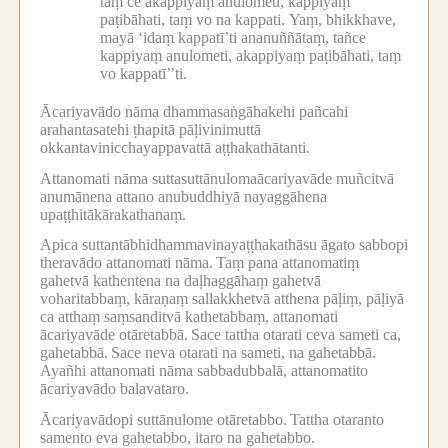
taṃ ce akappiyaṃ anulometi, kappiyaṃ
paṭibāhati, taṃ vo na kappati.
Yaṃ, bhikkhave,
mayā ‘idaṃ kappatī’ti ananuññātaṃ, tañce
kappiyaṃ anulometi, akappiyaṃ paṭibāhati, taṃ
vo kappatī’’ti.
Ācariyavādo nāma dhammasaṅgāhakehi pañcahi
arahantasatehi ṭhapitā pāḷivinimuttā
okkantavinicchayappavattā aṭṭhakathātanti.
Attanomati nāma suttasuttānulomaācariyavāde muñcitvā
anumānena attano anubuddhiyā nayaggāhena
upaṭṭhitākārakathanaṃ.
Apica suttantābhidhammavinayaṭṭhakathāsu āgato sabbopi
theravādo attanomati nāma.
Taṃ pana attanomatiṃ
gahetvā kathentena na daḷhaggāhaṃ gahetvā
voharitabbaṃ, kāraṇaṃ sallakkhetvā atthena pāḷiṃ, pāḷiyā
ca atthaṃ saṃsanditvā kathetabbaṃ, attanomati
ācariyavāde otāretabbā.
Sace tattha otarati ceva sameti ca,
gahetabbā.
Sace neva otarati na sameti, na gahetabbā.
Ayañhi attanomati nāma sabbadubbalā, attanomatito
ācariyavādo balavataro.
Ācariyavādopi suttānulome otāretabbo.
Tattha otaranto
samento eva gahetabbo, itaro na gahetabbo.