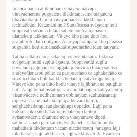
Imañca pana catubbidhaṃ vinayaṃ ñatvāpi
vinayadharena puggalena tilakkhaṇasamannāgatena
bhavitabbaṃ.
Tīṇi hi vinayadharassa lakkhaṇāni
icchitabbāni.
Katamāni tīṇi?
Suttañcassa svāgataṃ hoti
suppavatti suvinicchitaṃ suttato anubyañjanasoti
idamekaṃ lakkhaṇaṃ.
Vinaye kho pana ṭhito hoti
asaṃhīroti idaṃ dutiyaṃ.
Ācariyaparamparā kho panassa
suggahitā hoti sumanasikatā sūpadhāritāti idaṃ tatiyaṃ.
Tattha suttaṃ nāma sakalaṃ vinayapiṭakaṃ.
Tadassa
svāgataṃ hotīti suṭṭhu āgataṃ.
Suppavattīti suṭṭhu
pavattaṃ paguṇaṃ vācuggataṃ.
Suvinicchitaṃ suttaso
anubyañjanasoti pāḷito ca paripucchato ca aṭṭhakathāto ca
suvinicchitaṃ hoti kaṅkhāchedanaṃ katvā uggahitaṃ.
Vinaye kho pana ṭhito hotīti vinaye lajjibhāvena patiṭṭhito
hoti.
Alajjī hi bahussutopi samāno lābhagarukatāya tantiṃ
visaṃvādetvā uddhammaṃ ubbinayaṃ satthusāsanaṃ
dīpetvā sāsane mahantaṃ upaddavaṃ karoti,
saṅghabhedampi saṅgharājimpi uppādeti.
Lajjī pana
kukkuccako sikkhākāmo jīvitahetupi tantiṃ
avisaṃvādetvā dhammameva vinayameva dīpeti,
satthusāsanaṃ garukaṃ katvā ṭhapeti.
Tathā hi pubbe
mahātherā tikkhattuṃ vācaṃ nicchāresuṃ ‘‘anāgate lajjī
rakkhissati, lajjī rakkhissati, lajjī rakkhissatī’’ti.
Evaṃ yo