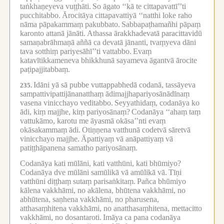
taṅkhaṇeyeva vuṭṭhāti.
So āgato ‘‘kā te cittapavattī’’ti
pucchitabbo.
Ārocitāya cittapavattiyā ‘‘natthi loke raho
nāma pāpakammaṃ pakubbato.
Sabbapaṭhamañhi pāpaṃ
karonto attanā jānāti.
Athassa ārakkhadevatā paracittavidū
samaṇabrāhmaṇā aññā ca devatā jānanti, tvaṃyeva dāni
tava sotthiṃ pariyesāhī’’ti vattabbo.
Evaṃ
katavītikkameneva bhikkhunā sayameva āgantvā ārocite
paṭipajjitabbaṃ.
Idāni yā sā pubbe vuttappabhedā codanā, tassāyeva
235.
sampattivipattijānanatthaṃ ādimajjhapariyosānādīnaṃ
vasena vinicchayo veditabbo.
Seyyathidaṃ, codanāya ko
ādi, kiṃ majjhe, kiṃ pariyosānaṃ?
Codanāya ‘‘ahaṃ taṃ
vattukāmo, karotu me āyasmā okāsa’’nti evaṃ
okāsakammaṃ ādi.
Otiṇṇena vatthunā codetvā sāretvā
vinicchayo majjhe.
Āpattiyaṃ vā anāpattiyaṃ vā
patiṭṭhāpanena samatho pariyosānaṃ.
Codanāya kati mūlāni, kati vatthūni, kati bhūmiyo?
Codanāya dve mūlāni samūlikā vā amūlikā vā.
Tīṇi
vatthūni diṭṭhaṃ sutaṃ parisaṅkitaṃ.
Pañca bhūmiyo
kālena vakkhāmi, no akālena, bhūtena vakkhāmi, no
abhūtena, saṇhena vakkhāmi, no pharusena,
atthasaṃhitena vakkhāmi, no anatthasaṃhitena, mettacitto
vakkhāmi, no dosantaroti.
Imāya ca pana codanāya