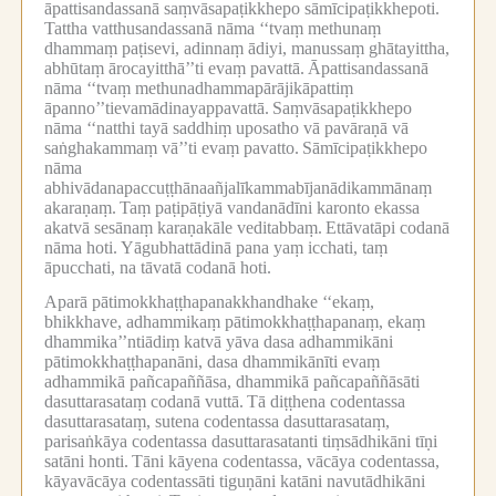
āpattisandassanā saṃvāsapaṭikkhepo sāmīcipaṭikkhepoti.
Tattha vatthusandassanā nāma ‘‘tvaṃ methunaṃ
dhammaṃ paṭisevi, adinnaṃ ādiyi, manussaṃ ghātayittha,
abhūtaṃ ārocayitthā’’ti evaṃ pavattā.
Āpattisandassanā
nāma ‘‘tvaṃ methunadhammapārājikāpattiṃ
āpanno’’tievamādinayappavattā.
Saṃvāsapaṭikkhepo
nāma ‘‘natthi tayā saddhiṃ uposatho vā pavāraṇā vā
saṅghakammaṃ vā’’ti evaṃ pavatto.
Sāmīcipaṭikkhepo
nāma
abhivādanapaccuṭṭhānaañjalīkammabījanādikammānaṃ
akaraṇaṃ.
Taṃ paṭipāṭiyā vandanādīni karonto ekassa
akatvā sesānaṃ karaṇakāle veditabbaṃ.
Ettāvatāpi codanā
nāma hoti.
Yāgubhattādinā pana yaṃ icchati, taṃ
āpucchati, na tāvatā codanā hoti.
Aparā pātimokkhaṭṭhapanakkhandhake ‘‘ekaṃ,
bhikkhave, adhammikaṃ pātimokkhaṭṭhapanaṃ, ekaṃ
dhammika’’ntiādiṃ katvā yāva dasa adhammikāni
pātimokkhaṭṭhapanāni, dasa dhammikānīti evaṃ
adhammikā pañcapaññāsa, dhammikā pañcapaññāsāti
dasuttarasataṃ codanā vuttā.
Tā diṭṭhena codentassa
dasuttarasataṃ, sutena codentassa dasuttarasataṃ,
parisaṅkāya codentassa dasuttarasatanti tiṃsādhikāni tīṇi
satāni honti.
Tāni kāyena codentassa, vācāya codentassa,
kāyavācāya codentassāti tiguṇāni katāni navutādhikāni