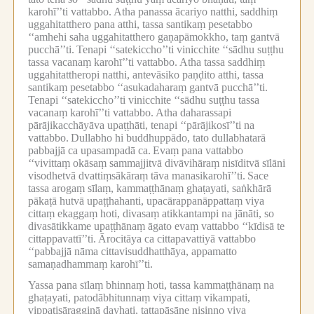
karohī’’ti vattabbo.
Atha panassa ācariyo natthi, saddhiṃ
uggahitatthero pana atthi, tassa santikaṃ pesetabbo
‘‘amhehi saha uggahitatthero gaṇapāmokkho, taṃ gantvā
pucchā’’ti.
Tenapi ‘‘satekiccho’’ti vinicchite ‘‘sādhu suṭṭhu
tassa vacanaṃ karohī’’ti vattabbo.
Atha tassa saddhiṃ
uggahitattheropi natthi, antevāsiko paṇḍito atthi, tassa
santikaṃ pesetabbo ‘‘asukadaharaṃ gantvā pucchā’’ti.
Tenapi ‘‘satekiccho’’ti vinicchite ‘‘sādhu suṭṭhu tassa
vacanaṃ karohī’’ti vattabbo.
Atha daharassapi
pārājikacchāyāva upaṭṭhāti, tenapi ‘‘pārājikosī’’ti na
vattabbo.
Dullabho hi buddhuppādo, tato dullabhatarā
pabbajjā ca upasampadā ca.
Evaṃ pana vattabbo
‘‘vivittaṃ okāsaṃ sammajjitvā divāvihāraṃ nisīditvā sīlāni
visodhetvā dvattiṃsākāraṃ tāva manasikarohī’’ti.
Sace
tassa arogaṃ sīlaṃ, kammaṭṭhānaṃ ghaṭayati, saṅkhārā
pākaṭā hutvā upaṭṭhahanti, upacārappanāppattaṃ viya
cittaṃ ekaggaṃ hoti, divasaṃ atikkantampi na jānāti, so
divasātikkame upaṭṭhānaṃ āgato evaṃ vattabbo ‘‘kīdisā te
cittappavattī’’ti.
Ārocitāya ca cittapavattiyā vattabbo
‘‘pabbajjā nāma cittavisuddhatthāya, appamatto
samaṇadhammaṃ karohī’’ti.
Yassa pana sīlaṃ bhinnaṃ hoti, tassa kammaṭṭhānaṃ na
ghaṭayati, patodābhitunnaṃ viya cittaṃ vikampati,
vippaṭisāragginā ḍayhati, tattapāsāṇe nisinno viya