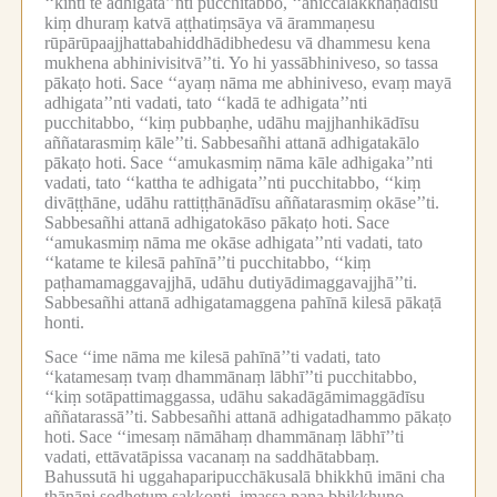
‘‘kinti te adhigata’’nti pucchitabbo, ‘‘aniccalakkhaṇādīsu
kiṃ dhuraṃ katvā aṭṭhatiṃsāya vā ārammaṇesu
rūpārūpaajjhattabahiddhādibhedesu vā dhammesu kena
mukhena abhinivisitvā’’ti.
Yo hi yassābhiniveso, so tassa
pākaṭo hoti.
Sace ‘‘ayaṃ nāma me abhiniveso, evaṃ mayā
adhigata’’nti vadati, tato ‘‘kadā te adhigata’’nti
pucchitabbo, ‘‘kiṃ pubbaṇhe, udāhu majjhanhikādīsu
aññatarasmiṃ kāle’’ti.
Sabbesañhi attanā adhigatakālo
pākaṭo hoti.
Sace ‘‘amukasmiṃ nāma kāle adhigaka’’nti
vadati, tato ‘‘kattha te adhigata’’nti pucchitabbo, ‘‘kiṃ
divāṭṭhāne, udāhu rattiṭṭhānādīsu aññatarasmiṃ okāse’’ti.
Sabbesañhi attanā adhigatokāso pākaṭo hoti.
Sace
‘‘amukasmiṃ nāma me okāse adhigata’’nti vadati, tato
‘‘katame te kilesā pahīnā’’ti pucchitabbo, ‘‘kiṃ
paṭhamamaggavajjhā, udāhu dutiyādimaggavajjhā’’ti.
Sabbesañhi attanā adhigatamaggena pahīnā kilesā pākaṭā
honti.
Sace ‘‘ime nāma me kilesā pahīnā’’ti vadati, tato
‘‘katamesaṃ tvaṃ dhammānaṃ lābhī’’ti pucchitabbo,
‘‘kiṃ sotāpattimaggassa, udāhu sakadāgāmimaggādīsu
aññatarassā’’ti.
Sabbesañhi attanā adhigatadhammo pākaṭo
hoti.
Sace ‘‘imesaṃ nāmāhaṃ dhammānaṃ lābhī’’ti
vadati, ettāvatāpissa vacanaṃ na saddhātabbaṃ.
Bahussutā hi uggahaparipucchākusalā bhikkhū imāni cha
ṭhānāni sodhetuṃ sakkonti, imassa pana bhikkhuno