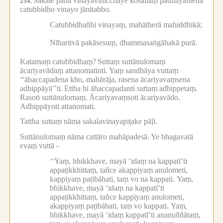
Sakale pana vinayavinicchaye kosallaṃ patthayantena
234.
catubbidho vinayo jānitabbo.
Catubbidhañhi vinayaṃ, mahātherā mahiddhikā;
Nīharitvā pakāsesuṃ, dhammasaṅgāhakā purā.
Katamaṃ catubbidhaṃ?
Suttaṃ suttānulomaṃ
ācariyavādaṃ attanomatinti.
Yaṃ sandhāya vuttaṃ
‘‘āhaccapadena kho, mahārāja, rasena ācariyavaṃsena
adhippāyā’’ti.
Ettha hi āhaccapadanti suttaṃ adhippetaṃ.
Rasoti suttānulomaṃ.
Ācariyavaṃsoti ācariyavādo.
Adhippāyoti attanomati.
Tattha suttaṃ nāma sakalavinayapiṭake pāḷi.
Suttānulomaṃ nāma cattāro mahāpadesā.
Ye bhagavatā
evaṃ vuttā -
‘‘Yaṃ, bhikkhave, mayā ‘idaṃ na kappatī’ti
appaṭikkhittaṃ, tañce akappiyaṃ anulometi,
kappiyaṃ paṭibāhati, taṃ vo na kappati.
Yaṃ,
bhikkhave, mayā ‘idaṃ na kappatī’ti
appaṭikkhittaṃ, tañce kappiyaṃ anulometi,
akappiyaṃ paṭibāhati, taṃ vo kappati.
Yaṃ,
bhikkhave, mayā ‘idaṃ kappatī’ti ananuññātaṃ,