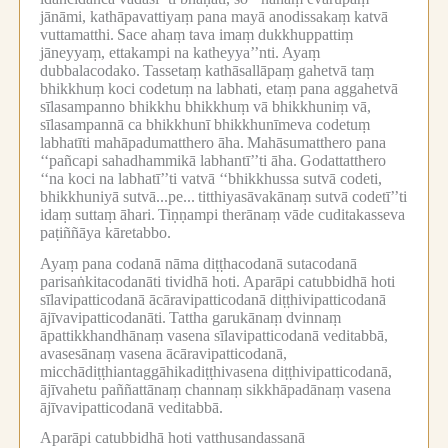
jānāmi, kathāpavattiyaṃ pana mayā anodissakaṃ katvā
vuttamatthi.
Sace ahaṃ tava imaṃ dukkhuppattiṃ
jāneyyaṃ, ettakampi na katheyya’’nti.
Ayaṃ
dubbalacodako.
Tassetaṃ kathāsallāpaṃ gahetvā taṃ
bhikkhuṃ koci codetuṃ na labhati, etaṃ pana aggahetvā
sīlasampanno bhikkhu bhikkhuṃ vā bhikkhuniṃ vā,
sīlasampannā ca bhikkhunī bhikkhunīmeva codetuṃ
labhatīti mahāpadumatthero āha.
Mahāsumatthero pana
‘‘pañcapi sahadhammikā labhantī’’ti āha.
Godattatthero
‘‘na koci na labhatī’’ti vatvā ‘‘bhikkhussa sutvā codeti,
bhikkhuniyā sutvā...pe...
titthiyasāvakānaṃ sutvā codetī’’ti
idaṃ suttaṃ āhari.
Tiṇṇampi therānaṃ vāde cuditakasseva
paṭiññāya kāretabbo.
Ayaṃ pana codanā nāma diṭṭhacodanā sutacodanā
parisaṅkitacodanāti tividhā hoti.
Aparāpi catubbidhā hoti
sīlavipatticodanā ācāravipatticodanā diṭṭhivipatticodanā
ājīvavipatticodanāti.
Tattha garukānaṃ dvinnaṃ
āpattikkhandhānaṃ vasena sīlavipatticodanā veditabbā,
avasesānaṃ vasena ācāravipatticodanā,
micchādiṭṭhiantaggāhikadiṭṭhivasena diṭṭhivipatticodanā,
ājīvahetu paññattānaṃ channaṃ sikkhāpadānaṃ vasena
ājīvavipatticodanā veditabbā.
Aparāpi catubbidhā hoti vatthusandassanā