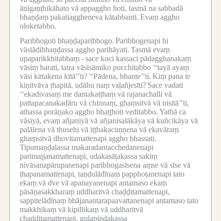
āṇigaṇṭhikāhato vā appaggho hoti, tasmā na sabbadā
bhaṇḍaṃ pakatiaggheneva kātabbanti.
Evaṃ aggho
oloketabbo.
Paribhogoti bhaṇḍaparibhogo.
Paribhogenapi hi
vāsiādibhaṇḍassa aggho parihāyati.
Tasmā evaṃ
upaparikkhitabbaṃ -
sace koci kassaci pādagghanakaṃ
vāsiṃ harati, tatra vāsisāmiko pucchitabbo ‘‘tayā ayaṃ
vāsi kittakena kītā’’ti?
‘‘Pādena, bhante’’ti.
Kiṃ pana te
kiṇitvāva ṭhapitā, udāhu naṃ vaḷañjesīti?
Sace vadati
‘‘ekadivasaṃ me dantakaṭṭhaṃ vā rajanachalli vā
pattapacanakadāru vā chinnaṃ, ghaṃsitvā vā nisitā’’ti,
athassa porāṇako aggho bhaṭṭhoti veditabbo.
Yathā ca
vāsiyā, evaṃ añjaniyā vā añjanisalākāya vā kuñcikāya vā
palālena vā thusehi vā iṭṭhakacuṇṇena vā ekavāraṃ
ghaṃsitvā dhovitamattenapi aggho bhassati.
Tipumaṇḍalassa makaradantacchedanenapi
parimajjanamattenapi, udakasāṭakassa sakiṃ
nivāsanapārupanenapi paribhogasīsena aṃse vā sīse vā
ṭhapanamattenapi, taṇḍulādīnaṃ papphoṭanenapi tato
ekaṃ vā dve vā apanayanenapi antamaso ekaṃ
pāsāṇasakkharaṃ uddharitvā chaḍḍitamattenapi,
sappitelādīnaṃ bhājanantarapaavattanenapi antamaso tato
makkhikaṃ vā kipillikaṃ vā uddharitvā
chaḍḍitamattenapi, guḷapiṇḍakassa