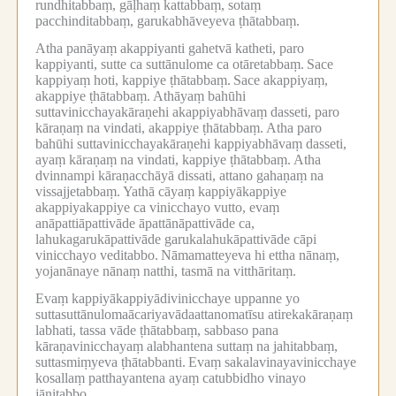
rundhitabbaṃ, gāḷhaṃ kattabbaṃ, sotaṃ
pacchinditabbaṃ, garukabhāveyeva ṭhātabbaṃ.
Atha panāyaṃ akappiyanti gahetvā katheti, paro
kappiyanti, sutte ca suttānulome ca otāretabbaṃ.
Sace
kappiyaṃ hoti, kappiye ṭhātabbaṃ.
Sace akappiyaṃ,
akappiye ṭhātabbaṃ.
Athāyaṃ bahūhi
suttavinicchayakāraṇehi akappiyabhāvaṃ dasseti, paro
kāraṇaṃ na vindati, akappiye ṭhātabbaṃ.
Atha paro
bahūhi suttavinicchayakāraṇehi kappiyabhāvaṃ dasseti,
ayaṃ kāraṇaṃ na vindati, kappiye ṭhātabbaṃ.
Atha
dvinnampi kāraṇacchāyā dissati, attano gahaṇaṃ na
vissajjetabbaṃ.
Yathā cāyaṃ kappiyākappiye
akappiyakappiye ca vinicchayo vutto, evaṃ
anāpattiāpattivāde āpattānāpattivāde ca,
lahukagarukāpattivāde garukalahukāpattivāde cāpi
vinicchayo veditabbo.
Nāmamatteyeva hi ettha nānaṃ,
yojanānaye nānaṃ natthi, tasmā na vitthāritaṃ.
Evaṃ kappiyākappiyādivinicchaye uppanne yo
suttasuttānulomaācariyavādaattanomatīsu atirekakāraṇaṃ
labhati, tassa vāde ṭhātabbaṃ, sabbaso pana
kāraṇavinicchayaṃ alabhantena suttaṃ na jahitabbaṃ,
suttasmiṃyeva ṭhātabbanti.
Evaṃ sakalavinayavinicchaye
kosallaṃ patthayantena ayaṃ catubbidho vinayo
jānitabbo.