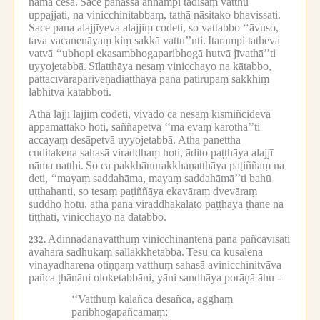
nāma cesa.
Sace panassa aññampi tādisaṃ vatthu
uppajjati, na vinicchinitabbaṃ, tathā nāsitako bhavissati.
Sace pana alajjīyeva alajjiṃ codeti, so vattabbo ‘‘āvuso,
tava vacanenāyaṃ kiṃ sakkā vattu’’nti.
Itarampi tatheva
vatvā ‘‘ubhopi ekasambhogaparibhogā hutvā jīvathā’’ti
uyyojetabbā.
Sīlatthāya nesaṃ vinicchayo na kātabbo,
pattacīvarapariveṇādiatthāya pana patirūpaṃ sakkhiṃ
labhitvā kātabboti.
Atha lajjī lajjiṃ codeti, vivādo ca nesaṃ kismiñcideva
appamattako hoti, saññāpetvā ‘‘mā evaṃ karothā’’ti
accayaṃ desāpetvā uyyojetabbā.
Atha panettha
cuditakena sahasā viraddhaṃ hoti, ādito paṭṭhāya alajjī
nāma natthi.
So ca pakkhānurakkhaṇatthāya paṭiññaṃ na
deti, ‘‘mayaṃ saddahāma, mayaṃ saddahāmā’’ti bahū
uṭṭhahanti, so tesaṃ paṭiññāya ekavāraṃ dvevāraṃ
suddho hotu, atha pana viraddhakālato paṭṭhāya ṭhāne na
tiṭṭhati, vinicchayo na dātabbo.
Adinnādānavatthuṃ vinicchinantena pana pañcavīsati
232.
avahārā sādhukaṃ sallakkhetabbā.
Tesu ca kusalena
vinayadharena otiṇṇaṃ vatthuṃ sahasā avinicchinitvāva
pañca ṭhānāni oloketabbāni, yāni sandhāya porāṇā āhu -
‘‘Vatthuṃ kālañca desañca, agghaṃ
paribhogapañcamaṃ;