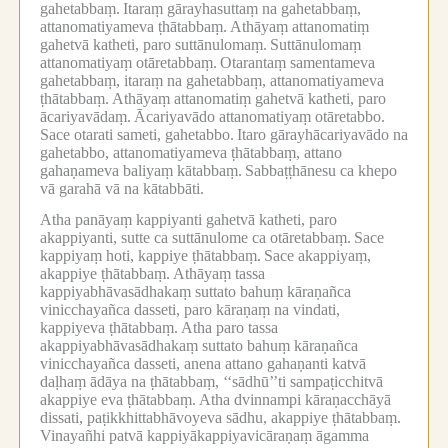
gahetabbaṃ.
Itaraṃ gārayhasuttaṃ na gahetabbaṃ,
attanomatiyameva ṭhātabbaṃ.
Athāyaṃ attanomatiṃ
gahetvā katheti, paro suttānulomaṃ.
Suttānulomaṃ
attanomatiyaṃ otāretabbaṃ.
Otarantaṃ samentameva
gahetabbaṃ, itaraṃ na gahetabbaṃ, attanomatiyameva
ṭhātabbaṃ.
Athāyaṃ attanomatiṃ gahetvā katheti, paro
ācariyavādaṃ.
Ācariyavādo attanomatiyaṃ otāretabbo.
Sace otarati sameti, gahetabbo.
Itaro gārayhācariyavādo na
gahetabbo, attanomatiyameva ṭhātabbaṃ, attano
gahaṇameva baliyaṃ kātabbaṃ.
Sabbaṭṭhānesu ca khepo
vā garahā vā na kātabbāti.
Atha panāyaṃ kappiyanti gahetvā katheti, paro
akappiyanti, sutte ca suttānulome ca otāretabbaṃ.
Sace
kappiyaṃ hoti, kappiye ṭhātabbaṃ.
Sace akappiyaṃ,
akappiye ṭhātabbaṃ.
Athāyaṃ tassa
kappiyabhāvasādhakaṃ suttato bahuṃ kāraṇañca
vinicchayañca dasseti, paro kāraṇaṃ na vindati,
kappiyeva ṭhātabbaṃ.
Atha paro tassa
akappiyabhāvasādhakaṃ suttato bahuṃ kāraṇañca
vinicchayañca dasseti, anena attano gahaṇanti katvā
daḷhaṃ ādāya na ṭhātabbaṃ, ‘‘sādhū’’ti sampaṭicchitvā
akappiye eva ṭhātabbaṃ.
Atha dvinnampi kāraṇacchāyā
dissati, paṭikkhittabhāvoyeva sādhu, akappiye ṭhātabbaṃ.
Vinayañhi patvā kappiyākappiyavicāraṇaṃ āgamma