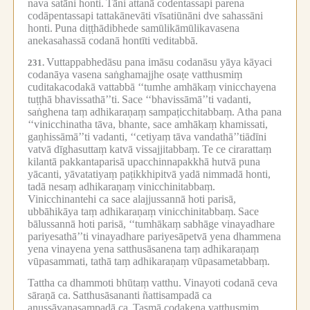
nava satāni honti.
Tāni attanā codentassapi parena
codāpentassapi tattakānevāti vīsatiūnāni dve sahassāni
honti.
Puna diṭṭhādibhede samūlikāmūlikavasena
anekasahassā codanā hontīti veditabbā.
Vuttappabhedāsu pana imāsu codanāsu yāya kāyaci
231.
codanāya vasena saṅghamajjhe osaṭe vatthusmiṃ
cuditakacodakā vattabbā ‘‘tumhe amhākaṃ vinicchayena
tuṭṭhā bhavissathā’’ti.
Sace ‘‘bhavissāmā’’ti vadanti,
saṅghena taṃ adhikaraṇaṃ sampaṭicchitabbaṃ.
Atha pana
‘‘vinicchinatha tāva, bhante, sace amhākaṃ khamissati,
gaṇhissāmā’’ti vadanti, ‘‘cetiyaṃ tāva vandathā’’tiādīni
vatvā dīghasuttaṃ katvā vissajjitabbaṃ.
Te ce cirarattaṃ
kilantā pakkantaparisā upacchinnapakkhā hutvā puna
yācanti, yāvatatiyaṃ paṭikkhipitvā yadā nimmadā honti,
tadā nesaṃ adhikaraṇaṃ vinicchinitabbaṃ.
Vinicchinantehi ca sace alajjussannā hoti parisā,
ubbāhikāya taṃ adhikaraṇaṃ vinicchinitabbaṃ.
Sace
bālussannā hoti parisā, ‘‘tumhākaṃ sabhāge vinayadhare
pariyesathā’’ti vinayadhare pariyesāpetvā yena dhammena
yena vinayena yena satthusāsanena taṃ adhikaraṇaṃ
vūpasammati, tathā taṃ adhikaraṇaṃ vūpasametabbaṃ.
Tattha ca dhammoti bhūtaṃ vatthu.
Vinayoti codanā ceva
sāraṇā ca.
Satthusāsananti ñattisampadā ca
anussāvanasampadā ca.
Tasmā codakena vatthusmiṃ