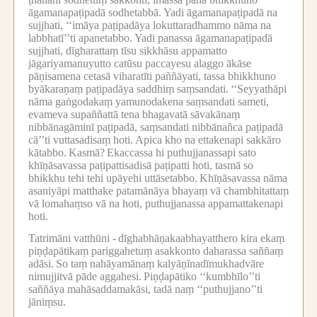
āgamanapaṭipadā sodhetabbā.
Yadi āgamanapaṭipadā na
sujjhati, ‘‘imāya paṭipadāya lokuttaradhammo nāma na
labbhatī’’ti apanetabbo.
Yadi panassa āgamanapaṭipadā
sujjhati, dīgharattaṃ tīsu sikkhāsu appamatto
jāgariyamanuyutto catūsu paccayesu alaggo ākāse
pāṇisamena cetasā viharatīti paññāyati, tassa bhikkhuno
byākaraṇaṃ paṭipadāya saddhiṃ saṃsandati.
‘‘Seyyathāpi
nāma gaṅgodakaṃ yamunodakena saṃsandati sameti,
evameva supaññattā tena bhagavatā sāvakānaṃ
nibbānagāminī paṭipadā, saṃsandati nibbānañca paṭipadā
cā’’ti vuttasadisaṃ hoti.
Apica kho na ettakenapi sakkāro
kātabbo.
Kasmā?
Ekaccassa hi puthujjanassapi sato
khīṇāsavassa paṭipattisadisā paṭipatti hoti, tasmā so
bhikkhu tehi tehi upāyehi uttāsetabbo.
Khīṇāsavassa nāma
asaniyāpi matthake patamānāya bhayaṃ vā chambhitattaṃ
vā lomahaṃso vā na hoti, puthujjanassa appamattakenapi
hoti.
Tatrimāni vatthūni -
dīghabhāṇakaabhayatthero kira ekaṃ
piṇḍapātikaṃ pariggahetuṃ asakkonto daharassa saññaṃ
adāsi.
So taṃ nahāyamānaṃ kalyāṇīnadīmukhadvāre
nimujjitvā pāde aggahesi.
Piṇḍapātiko ‘‘kumbhīlo’’ti
saññāya mahāsaddamakāsi, tadā naṃ ‘‘puthujjano’’ti
jāniṃsu.