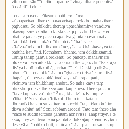
vibbhamissāmī’’ti citte uppanne ‘‘vinayadhare pucchitvā
ñassāmī’’ti cintesi.
Tena samayena cūḷasumanatthero nāma
sabbapariyattidharo vinayācariyapāmokkho mahāvihāre
paṭivasati.
So bhikkhu theraṃ upasaṅkamitvā vanditvā
okāsaṃ kāretvā attano kukkuccaṃ pucchi.
Thero tena
bhaṭṭhe janakāye pacchā āgantvā gahitabhāvaṃ ñatvā
‘‘atthi dāni ettha okāso’’ti cintetvā āha ‘‘sace
kāsāvasāmikaṃ bhikkhuṃ āneyyāsi, sakkā bhaveyya tava
patiṭṭhā kātu’’nti.
Kathāhaṃ, bhante, taṃ dakkhissāmīti.
Tahiṃ tahiṃ gantvā olokehīti.
So pañcapi mahāvihāre
oloketvā neva addakkhi.
Tato naṃ thero pucchi ‘‘katarāya
disāya bahū bhikkhū āgacchantī’’ti?
‘‘Dakkhiṇadisāya,
bhante’’ti.
Tena hi kāsāvaṃ dīghato ca tiriyañca minitvā
ṭhapehi, ṭhapetvā dakkhiṇadisāya vihārapaṭipāṭiyā
vicinitvā taṃ bhikkhuṃ ānehīti.
So tathā katvā taṃ
bhikkhuṃ disvā therassa santikaṃ ānesi.
Thero pucchi
‘‘tavedaṃ kāsāva’’nti?
‘‘Āma, bhante’’ti.
Kuhiṃ te
pātitanti?
So sabbaṃ ācikkhi.
Thero tena kataṃ
dhuranikkhepaṃ sutvā itaraṃ pucchi ‘‘tayā idaṃ kuhiṃ
disvā gahita’’nti?
Sopi sabbaṃ ārocesi.
Tato taṃ thero āha
‘‘sace te suddhacittena gahitaṃ abhavissa, anāpattiyeva te
assa, theyyacittena pana gahitattā dukkaṭaṃ āpannosi, taṃ
desetvā anāpattiko hoti, idañca kāsāvaṃ attano santakaṃ