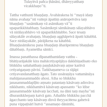
Tulayitvā pañca ṭhānāni, dhāreyyatthaṃ
vicakkhaṇo’’ti.
Tattha vatthunti bhaṇḍaṃ.
Avahārakena hi ‘‘mayā idaṃ
nāma avahaṭa’’nti vuttepi āpattiṃ anāropetvāva taṃ
bhaṇḍaṃ ‘‘sasāmikaṃ vā asāmikaṃ vā’’ti
upaparikkhitabbaṃ.
Sasāmikepi sāmikānaṃ sālayabhāvo
vā nirālayabhāvo vā upaparikkhitabbo.
Sace tesaṃ
sālayakāle avahaṭaṃ, bhaṇḍaṃ agghāpetvā āpatti kātabbā.
Sace nirālayakāle, pārājikena na kātabbā.
Bhaṇḍasāmikesu pana bhaṇḍaṃ āharāpentesu bhaṇḍaṃ
dātabbaṃ.
Ayamettha sāmīci.
Imassa panatthassa dīpanatthamidaṃ vatthu -
bhātiyarājakāle kira mahācetiyapūjāya dakkhiṇadisato eko
bhikkhu sattahatthaṃ paṇḍukāsāvaṃ aṃse karitvā
cetiyaṅgaṇaṃ pāvisi.
Taṅkhaṇameva ca rājāpi
cetiyavandanatthaṃ āgato.
Tato ussāraṇāya vattamānāya
mahājanasammaddo ahosi.
Atha so bhikkhu
janasammaddapīḷito aṃsato patantaṃ kāsāvaṃ adisvāva
nikkhanto, nikkhamitvā kāsāvaṃ apassanto ‘‘ko īdise
janasammadde kāsāvaṃ lacchati, na dāni taṃ mayha’’nti
dhuranikkhepaṃ katvā gato.
Athañño bhikkhu pacchā
āgacchanto taṃ kāsāvaṃ disvā theyyacittena gahetvā
puna vippaṭisārī hutvā ‘‘assamaṇo dānimhi,