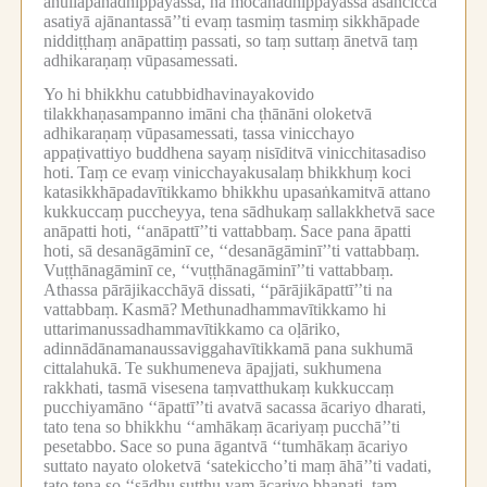
anullapanādhippāyassa, na mocanādhippāyassa asañcicca
asatiyā ajānantassā’’ti evaṃ tasmiṃ tasmiṃ sikkhāpade
niddiṭṭhaṃ anāpattiṃ passati, so taṃ suttaṃ ānetvā taṃ
adhikaraṇaṃ vūpasamessati.
Yo hi bhikkhu catubbidhavinayakovido
tilakkhaṇasampanno imāni cha ṭhānāni oloketvā
adhikaraṇaṃ vūpasamessati, tassa vinicchayo
appaṭivattiyo buddhena sayaṃ nisīditvā vinicchitasadiso
hoti.
Taṃ ce evaṃ vinicchayakusalaṃ bhikkhuṃ koci
katasikkhāpadavītikkamo bhikkhu upasaṅkamitvā attano
kukkuccaṃ puccheyya, tena sādhukaṃ sallakkhetvā sace
anāpatti hoti, ‘‘anāpattī’’ti vattabbaṃ.
Sace pana āpatti
hoti, sā desanāgāminī ce, ‘‘desanāgāminī’’ti vattabbaṃ.
Vuṭṭhānagāminī ce, ‘‘vuṭṭhānagāminī’’ti vattabbaṃ.
Athassa pārājikacchāyā dissati, ‘‘pārājikāpattī’’ti na
vattabbaṃ.
Kasmā?
Methunadhammavītikkamo hi
uttarimanussadhammavītikkamo ca oḷāriko,
adinnādānamanaussaviggahavītikkamā pana sukhumā
cittalahukā.
Te sukhumeneva āpajjati, sukhumena
rakkhati, tasmā visesena taṃvatthukaṃ kukkuccaṃ
pucchiyamāno ‘‘āpattī’’ti avatvā sacassa ācariyo dharati,
tato tena so bhikkhu ‘‘amhākaṃ ācariyaṃ pucchā’’ti
pesetabbo.
Sace so puna āgantvā ‘‘tumhākaṃ ācariyo
suttato nayato oloketvā ‘satekiccho’ti maṃ āhā’’ti vadati,
tato tena so ‘‘sādhu suṭṭhu yaṃ ācariyo bhaṇati, taṃ