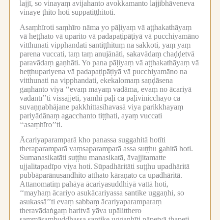
lajjī, so vinayaṃ avijahanto avokkamanto lajjibhāveneva
vinaye ṭhito hoti suppatiṭṭhitoti.
Asaṃhīroti saṃhīro nāma yo pāḷiyaṃ vā aṭṭhakathāyaṃ
vā heṭṭhato vā uparito vā padapaṭipāṭiyā vā pucchiyamāno
vitthunati vipphandati santiṭṭhituṃ na sakkoti, yaṃ yaṃ
parena vuccati, taṃ taṃ anujānāti, sakavādaṃ chaḍḍetvā
paravādaṃ gaṇhāti.
Yo pana pāḷiyaṃ vā aṭṭhakathāyaṃ vā
heṭṭhupariyena vā padapaṭipāṭiyā vā pucchiyamāno na
vitthunati na vipphandati, ekekalomaṃ saṇḍāsena
gaṇhanto viya ‘‘evaṃ mayaṃ vadāma, evaṃ no ācariyā
vadantī’’ti vissajjeti, yamhi pāḷi ca pāḷivinicchayo ca
suvaṇṇabhājane pakkhittasīhavasā viya parikkhayaṃ
pariyādānaṃ agacchanto tiṭṭhati, ayaṃ vuccati
‘‘asaṃhīro’’ti.
Ācariyaparamparā kho panassa suggahitā hotīti
theraparamparā vaṃsaparamparā assa suṭṭhu gahitā hoti.
Sumanasikatāti suṭṭhu manasikatā, āvajjitamatte
ujjalitapadīpo viya hoti.
Sūpadhāritāti suṭṭhu upadhāritā
pubbāparānusandhito atthato kāraṇato ca upadhāritā.
Attanomatiṃ pahāya ācariyasuddhiyā vattā hoti,
‘‘mayhaṃ ācariyo asukācariyassa santike uggaṇhi, so
asukassā’’ti evaṃ sabbaṃ ācariyaparamparaṃ
theravādaṅgaṃ haritvā yāva upālitthero
sammāsambuddhassa santike uggaṇhīti pāpetvā ṭhapeti,