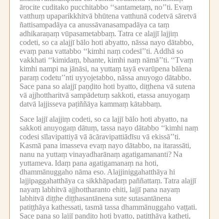
ārocite cuditako pucchitabbo ‘‘santametaṃ, no’’ti.
Evaṃ
vatthuṃ upaparikkhitvā bhūtena vatthunā codetvā sāretvā
ñattisampadāya ca anussāvanasampadāya ca taṃ
adhikaraṇaṃ vūpasametabbaṃ.
Tatra ce alajjī lajjiṃ
codeti, so ca alajjī bālo hoti abyatto, nāssa nayo dātabbo,
evaṃ pana vattabbo ‘‘kimhi naṃ codesī’’ti.
Addhā so
vakkhati ‘‘kimidaṃ, bhante, kimhi naṃ nāmā’’ti.
‘‘Tvaṃ
kimhi nampi na jānāsi, na yuttaṃ tayā evarūpena bālena
paraṃ codetu’’nti uyyojetabbo, nāssa anuyogo dātabbo.
Sace pana so alajjī paṇḍito hoti byatto, diṭṭhena vā sutena
vā ajjhottharitvā sampādetuṃ sakkoti, etassa anuyogaṃ
datvā lajjisseva paṭiññāya kammaṃ kātabbaṃ.
Sace lajjī alajjiṃ codeti, so ca lajjī bālo hoti abyatto, na
sakkoti anuyogaṃ dātuṃ, tassa nayo dātabbo ‘‘kimhi naṃ
codesi sīlavipattiyā vā ācāravipattiādīsu vā ekissā’’ti.
Kasmā pana imasseva evaṃ nayo dātabbo, na itarassāti,
nanu na yuttaṃ vinayadharānaṃ agatigamananti?
Na
yuttameva.
Idaṃ pana agatigamanaṃ na hoti,
dhammānuggaho nāma eso.
Alajjiniggahatthāya hi
lajjipaggahatthāya ca sikkhāpadaṃ paññattaṃ.
Tatra alajjī
nayaṃ labhitvā ajjhottharanto ehiti, lajjī pana nayaṃ
labhitvā diṭṭhe diṭṭhasantānena sute sutasantānena
patiṭṭhāya kathessati, tasmā tassa dhammānuggaho vaṭṭati.
Sace pana so lajjī paṇḍito hoti byatto, patiṭṭhāya katheti,