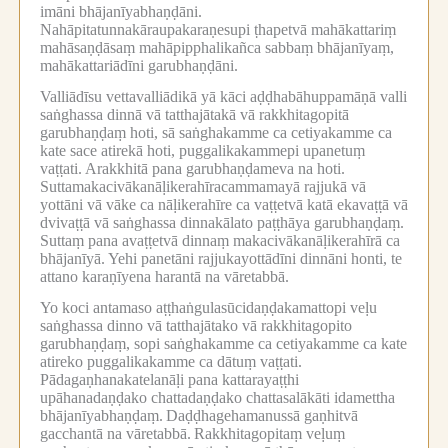
imāni bhājanīyabhaṇḍāni.
Nahāpitatunnakāraupakaraṇesupi ṭhapetvā mahākattariṃ
mahāsaṇḍāsaṃ mahāpipphalikañca sabbaṃ bhājanīyaṃ,
mahākattariādīni garubhaṇḍāni.
Valliādīsu vettavalliādikā yā kāci aḍḍhabāhuppamāṇā valli
saṅghassa dinnā vā tatthajātakā vā rakkhitagopitā
garubhaṇḍaṃ hoti, sā saṅghakamme ca cetiyakamme ca
kate sace atirekā hoti, puggalikakammepi upanetuṃ
vaṭṭati.
Arakkhitā pana garubhaṇḍameva na hoti.
Suttamakacivākanāḷikerahīracammamayā rajjukā vā
yottāni vā vāke ca nāḷikerahīre ca vaṭṭetvā katā ekavaṭṭā vā
dvivaṭṭā vā saṅghassa dinnakālato paṭṭhāya garubhaṇḍaṃ.
Suttaṃ pana avaṭṭetvā dinnaṃ makacivākanāḷikerahīrā ca
bhājanīyā.
Yehi panetāni rajjukayottādīni dinnāni honti, te
attano karaṇīyena harantā na vāretabbā.
Yo koci antamaso aṭṭhaṅgulasūcidaṇḍakamattopi veḷu
saṅghassa dinno vā tatthajātako vā rakkhitagopito
garubhaṇḍaṃ, sopi saṅghakamme ca cetiyakamme ca kate
atireko puggalikakamme ca dātuṃ vaṭṭati.
Pādagaṇhanakatelanāḷi pana kattarayaṭṭhi
upāhanadaṇḍako chattadaṇḍako chattasalākāti idamettha
bhājanīyabhaṇḍaṃ.
Daḍḍhagehamanussā gaṇhitvā
gacchantā na vāretabbā.
Rakkhitagopitaṃ veḷuṃ