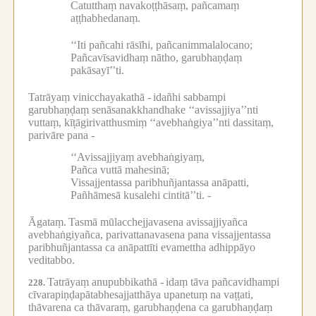
Catutthaṃ navakoṭṭhāsaṃ, pañcamaṃ
aṭṭhabhedanaṃ.
‘‘Iti pañcahi rāsīhi, pañcanimmalalocano;
Pañcavīsavidhaṃ nātho, garubhaṇḍaṃ
pakāsayī’’ti.
Tatrāyaṃ vinicchayakathā -
idañhi sabbampi
garubhaṇḍaṃ senāsanakkhandhake ‘‘avissajjiya’’nti
vuttaṃ, kīṭāgirivatthusmiṃ ‘‘avebhaṅgiya’’nti dassitaṃ,
parivāre pana -
‘‘Avissajjiyaṃ avebhaṅgiyaṃ,
Pañca vuttā mahesinā;
Vissajjentassa paribhuñjantassa anāpatti,
Pañhāmesā kusalehi cintitā’’ti. -
Āgataṃ.
Tasmā mūlacchejjavasena avissajjiyañca
avebhaṅgiyañca, parivattanavasena pana vissajjentassa
paribhuñjantassa ca anāpattīti evamettha adhippāyo
veditabbo.
Tatrāyaṃ anupubbikathā -
idaṃ tāva pañcavidhampi
228.
cīvarapiṇḍapātabhesajjatthāya upanetuṃ na vaṭṭati,
thāvarena ca thāvaraṃ, garubhaṇḍena ca garubhaṇḍaṃ