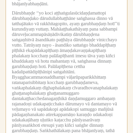
bhājanīyabhaṇḍāni.
Dārubhaṇḍe ‘‘yo koci aṭṭhaṅgulasūcidaṇḍamattopi
dārubhaṇḍako dārudullabhaṭṭhāne saṅghassa dinno vā
tatthajātako vā rakkhitagopito, ayaṃ garubhaṇḍaṃ hotī’’ti
kurundiyaṃ vuttaṃ.
Mahāaṭṭhakathāyaṃ pana sabbampi
dāruveḷucammapāsāṇādivikatiṃ dārubhaṇḍena
saṅgaṇhitvā āsandikato paṭṭhāya dārubhaṇḍe vinicchayo
vutto.
Tatrāyaṃ nayo -
āsandiko sattaṅgo bhaddapīṭhaṃ
pīṭhikā ekapādakapīṭhaṃ āmaṇḍakavaṇṭakapīṭhaṃ
phalakaṃ kocchaṃ palālapīṭhanti imesu tāva yaṃ kiñci
khuddakaṃ vā hotu mahantaṃ vā, saṅghassa dinnaṃ
garubhaṇḍaṃ hoti.
Palālapīṭhena cettha
kadalipattādipīṭhānipi saṅgahitāni.
Byagghacammaonaddhampi vāḷarūpaparikkhittaṃ
ratanaparisibbitaṃ kocchaṃ garubhaṇḍameva,
vaṅkaphalakaṃ dīghaphalakaṃ cīvaradhovanaphalakaṃ
ghaṭṭanaphalakaṃ ghaṭṭanamuggaro
dantakaṭṭhacchedanagaṇṭhikā daṇḍamuggaro ambaṇaṃ
rajanadoṇi udakapaṭicchako dārumayo vā dantamayo vā
veḷumayo vā sapādakopi apādakopi samuggo mañjūsā
pādagaṇhanakato atirekappamāṇo karaṇḍo udakadoṇi
udakakaṭāhaṃ uḷuṅko kaṭacchu pānīyasarāvaṃ
pānīyasaṅkhoti etesupi yaṃ kiñci saṅghe dinnaṃ
garubhaṇḍaṃ.
Saṅkhathālakaṃ pana bhājanīyaṃ, tathā