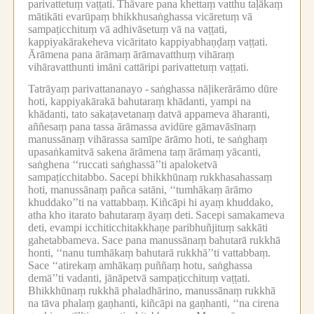
parivattetuṃ vaṭṭati.
Thāvare pana khettaṃ vatthu taḷākaṃ
mātikāti evarūpaṃ bhikkhusaṅghassa vicāretuṃ vā
sampaṭicchituṃ vā adhivāsetuṃ vā na vaṭṭati,
kappiyakārakeheva vicāritato kappiyabhaṇḍaṃ vaṭṭati.
Ārāmena pana ārāmaṃ ārāmavatthuṃ vihāraṃ
vihāravatthunti imāni cattāripi parivattetuṃ vaṭṭati.
Tatrāyaṃ parivattananayo -
saṅghassa nāḷikerārāmo dūre
hoti, kappiyakārakā bahutaraṃ khādanti, yampi na
khādanti, tato sakaṭavetanaṃ datvā appameva āharanti,
aññesaṃ pana tassa ārāmassa avidūre gāmavāsīnaṃ
manussānaṃ vihārassa samīpe ārāmo hoti, te saṅghaṃ
upasaṅkamitvā sakena ārāmena taṃ ārāmaṃ yācanti,
saṅghena ‘‘ruccati saṅghassā’’ti apaloketvā
sampaṭicchitabbo.
Sacepi bhikkhūnaṃ rukkhasahassaṃ
hoti, manussānaṃ pañca satāni, ‘‘tumhākaṃ ārāmo
khuddako’’ti na vattabbaṃ.
Kiñcāpi hi ayaṃ khuddako,
atha kho itarato bahutaraṃ āyaṃ deti.
Sacepi samakameva
deti, evampi icchiticchitakkhaṇe paribhuñjituṃ sakkāti
gahetabbameva.
Sace pana manussānaṃ bahutarā rukkhā
honti, ‘‘nanu tumhākaṃ bahutarā rukkhā’’ti vattabbaṃ.
Sace ‘‘atirekaṃ amhākaṃ puññaṃ hotu, saṅghassa
demā’’ti vadanti, jānāpetvā sampaṭicchituṃ vaṭṭati.
Bhikkhūnaṃ rukkhā phaladhārino, manussānaṃ rukkhā
na tāva phalaṃ gaṇhanti, kiñcāpi na gaṇhanti, ‘‘na cirena