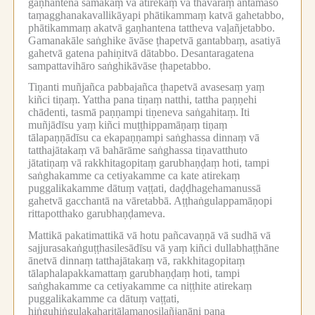
gaṇhantena samakaṃ vā atirekaṃ vā thāvaraṃ antamaso
taṃagghanakavallikāyapi phātikammaṃ katvā gahetabbo,
phātikammaṃ akatvā gaṇhantena tattheva vaḷañjetabbo.
Gamanakāle saṅghike āvāse ṭhapetvā gantabbaṃ, asatiyā
gahetvā gatena pahiṇitvā dātabbo.
Desantaragatena
sampattavihāro saṅghikāvāse ṭhapetabbo.
Tiṇanti muñjañca pabbajañca ṭhapetvā avasesaṃ yaṃ
kiñci tiṇaṃ.
Yattha pana tiṇaṃ natthi, tattha paṇṇehi
chādenti, tasmā paṇṇampi tiṇeneva saṅgahitaṃ.
Iti
muñjādīsu yaṃ kiñci muṭṭhippamāṇaṃ tiṇaṃ
tālapaṇṇādīsu ca ekapaṇṇampi saṅghassa dinnaṃ vā
tatthajātakaṃ vā bahārāme saṅghassa tiṇavatthuto
jātatiṇaṃ vā rakkhitagopitaṃ garubhaṇḍaṃ hoti, tampi
saṅghakamme ca cetiyakamme ca kate atirekaṃ
puggalikakamme dātuṃ vaṭṭati, daḍḍhagehamanussā
gahetvā gacchantā na vāretabbā.
Aṭṭhaṅgulappamāṇopi
rittapotthako garubhaṇḍameva.
Mattikā pakatimattikā vā hotu pañcavaṇṇā vā sudhā vā
sajjurasakaṅguṭṭhasilesādīsu vā yaṃ kiñci dullabhaṭṭhāne
ānetvā dinnaṃ tatthajātakaṃ vā, rakkhitagopitaṃ
tālaphalapakkamattaṃ garubhaṇḍaṃ hoti, tampi
saṅghakamme ca cetiyakamme ca niṭṭhite atirekaṃ
puggalikakamme ca dātuṃ vaṭṭati,
hiṅguhiṅgulakaharitālamanosilañjanāni pana