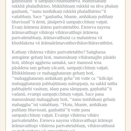
gaṇhissantī’’ti sampaṭicchitabbameva.
Manussānaṃ
rukkhā phaladhārino, bhikkhūnaṃ rukkhā na tāva phalaṃ
gaṇhanti, ‘‘nanu tumhākaṃ rukkhā phaladhārino’’ti
vattabbaṃ.
Sace ‘‘gaṇhatha, bhante, amhākaṃ puññaṃ
bhavissatī’’ti denti, jānāpetvā sampaṭicchituṃ vaṭṭati.
Evaṃ ārāmena ārāmo parivattetabbo.
Eteneva nayena
ārāmavatthupi vihāropi vihāravatthupi ārāmena
parivattetabbaṃ, ārāmavatthunā ca mahantena vā
khuddakena vā ārāmaārāmavatthuvihāravihāravatthūni.
Kathaṃ vihārena vihāro parivattetabbo?
Saṅghassa
antogāme gehaṃ hoti, manussānaṃ vihāramajjhe pāsādo
hoti, ubhopi agghena samakā, sace manussā tena
pāsādena taṃ gehaṃ yācanti, sampaṭicchituṃ vaṭṭati.
Bhikkhūnaṃ ce mahagghataraṃ gehaṃ hoti,
‘‘mahagghataraṃ amhākaṃ geha’’nti vutte ca ‘‘kiñcāpi
mahagghataraṃ pabbajitānaṃ asāruppaṃ, na sakkā tattha
pabbajitehi vasituṃ, idaṃ pana sāruppaṃ, gaṇhathā’’ti
vadanti, evampi sampaṭicchituṃ vaṭṭati.
Sace pana
manussānaṃ mahagghaṃ hoti, ‘‘nanu tumhākaṃ gehaṃ
mahaggha’’nti vattabbaṃ.
‘‘Hotu, bhante, amhākaṃ
puññaṃ bhavissati, gaṇhathā’’ti vutte pana
sampaṭicchituṃ vaṭṭati.
Evampi vihārena vihāro
parivattetabbo.
Eteneva nayena vihāravatthupi ārāmopi
ārāmavatthupi vihārena parivattetabbaṃ, vihāravatthunā
ca mahagghena vā appagghena vā