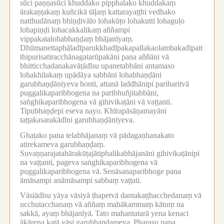
sūci paṇṇasūci khuddako pipphalako khuddakaṃ
ārakaṇṭakaṃ kuñcikā tāḷaṃ kattarayaṭṭhi vedhako
natthudānaṃ bhiṇḍivālo lohakūṭo lohakutti lohaguḷo
lohapiṇḍi lohacakkalikaṃ aññampi
vippakatalohabhaṇḍaṃ bhājanīyaṃ.
Dhūmanettaphāladīparukkhadīpakapallakaolambakadīpait
thipurisatiracchānagatarūpakāni pana aññāni vā
bhitticchadanakavāṭādīsu upanetabbāni antamaso
lohakhilakaṃ upādāya sabbāni lohabhaṇḍāni
garubhaṇḍāniyeva honti, attanā laddhānipi pariharitvā
puggalikaparibhogena na paribhuñjitabbāni,
saṅghikaparibhogena vā gihivikaṭāni vā vaṭṭanti.
Tipubhaṇḍepi eseva nayo.
Khīrapāsāṇamayāni
taṭṭakasarakādīni garubhaṇḍāniyeva.
Ghaṭako pana telabhājanaṃ vā pādagaṇhanakato
atirekameva garubhaṇḍaṃ.
Suvaṇṇarajatahārakūṭajātiphalikabhājanāni gihivikaṭānipi
na vaṭṭanti, pageva saṅghikaparibhogena vā
puggalikaparibhogena vā.
Senāsanaparibhoge pana
āmāsampi anāmāsampi sabbaṃ vaṭṭati.
Vāsiādīsu yāya vāsiyā ṭhapetvā dantakaṭṭhacchedanaṃ vā
ucchutacchanaṃ vā aññaṃ mahākammaṃ kātuṃ na
sakkā, ayaṃ bhājanīyā.
Tato mahantatarā yena kenaci
ākārena katā vāsi garubhaṇḍameva.
Pharasu pana