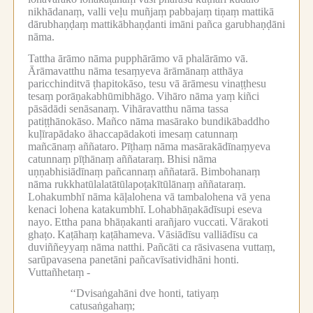
nikhādanaṃ, valli veḷu muñjaṃ pabbajaṃ tiṇaṃ mattikā
dārubhaṇḍaṃ mattikābhaṇḍanti imāni pañca garubhaṇḍāni
nāma.
Tattha ārāmo nāma pupphārāmo vā phalārāmo vā.
Ārāmavatthu nāma tesaṃyeva ārāmānaṃ atthāya
paricchinditvā ṭhapitokāso, tesu vā ārāmesu vinaṭṭhesu
tesaṃ porāṇakabhūmibhāgo.
Vihāro nāma yaṃ kiñci
pāsādādi senāsanaṃ.
Vihāravatthu nāma tassa
patiṭṭhānokāso.
Mañco nāma masārako bundikābaddho
kuḷīrapādako āhaccapādakoti imesaṃ catunnaṃ
mañcānaṃ aññataro.
Pīṭhaṃ nāma masārakādīnaṃyeva
catunnaṃ pīṭhānaṃ aññataraṃ.
Bhisi nāma
uṇṇabhisiādīnaṃ pañcannaṃ aññatarā.
Bimbohanaṃ
nāma rukkhatūlalatātūlapoṭakītūlānaṃ aññataraṃ.
Lohakumbhī nāma kāḷalohena vā tambalohena vā yena
kenaci lohena katakumbhī.
Lohabhāṇakādīsupi eseva
nayo.
Ettha pana bhāṇakanti arañjaro vuccati.
Vārakoti
ghaṭo.
Kaṭāhaṃ kaṭāhameva.
Vāsiādīsu valliādīsu ca
duviññeyyaṃ nāma natthi.
Pañcāti ca rāsivasena vuttaṃ,
sarūpavasena panetāni pañcavīsatividhāni honti.
Vuttañhetaṃ -
‘‘Dvisaṅgahāni dve honti, tatiyaṃ
catusaṅgahaṃ;