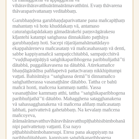
vihāravihāravatthuārāmaārāmavatthūni.
Evaṃ thāvarena
thāvaraparivattanaṃ veditabbaṃ.
Garubhaṇḍena garubhaṇḍaparivattane pana mañcapīṭhaṃ
mahantaṃ vā hotu khuddakaṃ vā, antamaso
caturaṅgulapādakaṃ gāmadārakehi paṃsvāgārakesu
kīḷantehi katampi saṅghassa dinnakālato paṭṭhāya
garubhaṇḍaṃ hoti.
Sacepi rājarājamahāmattādayo
ekappahāreneva mañcasataṃ vā mañcasahassaṃ vā denti,
sabbe kappiyamañcā sampaṭicchitabbā, sampaṭicchitvā
‘‘vuḍḍhapaṭipāṭiyā saṅghikaparibhogena paribhuñjathā’’ti
dātabbā, puggalikavasena na dātabbā.
Atirekamañce
bhaṇḍāgārādīsu paññapetvā pattacīvaraṃ nikkhipitumpi
vaṭṭati.
Bahisīmāya ‘‘saṅghassa demā’’ti dinnamañco
saṅghattherassa vasanaṭṭhāne dātabbo.
Tattha ce bahū
mañcā honti, mañcena kammaṃ natthi.
Yassa
vasanaṭṭhāne kammaṃ atthi, tattha ‘‘saṅghikaparibhogena
paribhuñjathā’’ti dātabbo.
Mahagghena satagghanakena
vā sahassagghanakena vā mañcena aññaṃ mañcasataṃ
labhati, parivattetvā gahetabbaṃ.
Na kevalaṃ mañcena
mañcoyeva,
ārāmaārāmavatthuvihāravihāravatthupīṭhabhisibimbohanā
nipi parivattetuṃ vaṭṭanti.
Esa nayo
pīṭhabhisibimbohanesupi.
Etesu pana akappiyaṃ na
paribhuñjitabbaṃ, kappiyaṃ saṅghikaparibhogena