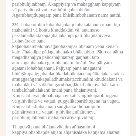
paribhuñjitabbaṃ.
Akappiyaṃ vā mahagghaṃ kappiyaṃ
vā parivattetvā vuttavatthūni gahetabbāni.
Agarubhaṇḍupagaṃ pana bhisibimbohanaṃ nāma natthi.
Lohakumbhī lohabhāṇakaṃ lohakaṭāhanti imāni tīṇi
229.
mahantāni vā hontu khuddakāni vā, antamaso
pasatamattaudakagaṇhanakānipi garubhaṇḍāniyeva.
Lohavārako pana
kāḷalohatambalohavaṭṭalohakaṃsalohānaṃ yena kenaci
kato sīhaḷadīpe pādagaṇhanako bhājetabbo.
Pādo ca nāma
magadhanāḷiyā pañcanāḷimattaṃ gaṇhāti, tato
atirekagaṇhanako garubhaṇḍaṃ.
Imāni tāva pāḷiyaṃ
āgatāni lohabhājanāni.
Pāḷiyaṃ pana anāgatāni
bhiṅgārapaṭiggahauḷauṅkadabbikaṭacchupātitaṭṭakasarakas
amuggaaṅgārakapalladhūmakaṭacchuādīni khuddakāni vā
mahantāni vā sabbāni garubhaṇḍāni.
Patto ayathālakaṃ
tambalohathālakanti imāni pana bhājanīyāni.
Kaṃsalohavaṭṭalohabhājanavikati saṅghikaparibhogena
vā gihivikaṭā vā vaṭṭati, puggalikaparibhogena na vaṭṭati.
Kaṃsalohādibhājanaṃ saṅghassa dinnampi hi
pārihāriyaṃ na vaṭṭati, gihivikaṭanīhāreneva
paribhuñjitabbanti mahāpaccariyaṃ vuttaṃ.
Ṭhapetvā pana bhājanavikatiṃ aññasmimpi
kappiyalohabhaṇḍe añjanī añjanisalākā kaṇṇamalaharaṇī