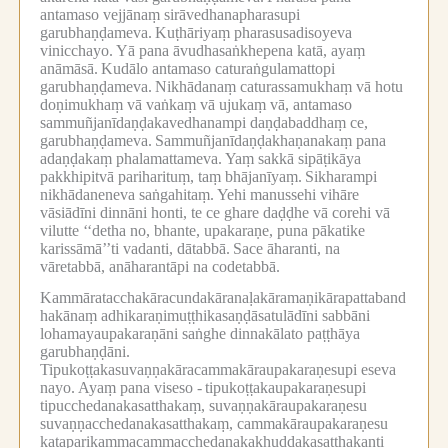
antamaso vejjānaṃ sirāvedhanapharasupi
garubhaṇḍameva.
Kuṭhāriyaṃ pharasusadisoyeva
vinicchayo.
Yā pana āvudhasaṅkhepena katā, ayaṃ
anāmāsā.
Kudālo antamaso caturaṅgulamattopi
garubhaṇḍameva.
Nikhādanaṃ caturassamukhaṃ vā hotu
doṇimukhaṃ vā vaṅkaṃ vā ujukaṃ vā, antamaso
sammuñjanīdaṇḍakavedhanampi daṇḍabaddhaṃ ce,
garubhaṇḍameva.
Sammuñjanīdaṇḍakhaṇanakaṃ pana
adaṇḍakaṃ phalamattameva.
Yaṃ sakkā sipāṭikāya
pakkhipitvā pariharituṃ, taṃ bhājanīyaṃ.
Sikharampi
nikhādaneneva saṅgahitaṃ.
Yehi manussehi vihāre
vāsiādīni dinnāni honti, te ce ghare daḍḍhe vā corehi vā
vilutte ‘‘detha no, bhante, upakaraṇe, puna pākatike
karissāmā’’ti vadanti, dātabbā.
Sace āharanti, na
vāretabbā, anāharantāpi na codetabbā.
Kammāratacchakāracundakāranaḷakāramaṇikārapattaband
hakānaṃ adhikaraṇimuṭṭhikasaṇḍāsatulādīni sabbāni
lohamayaupakaraṇāni saṅghe dinnakālato paṭṭhāya
garubhaṇḍāni.
Tipukoṭṭakasuvaṇṇakāracammakāraupakaraṇesupi eseva
nayo.
Ayaṃ pana viseso -
tipukoṭṭakaupakaraṇesupi
tipucchedanakasatthakaṃ, suvaṇṇakāraupakaraṇesu
suvaṇṇacchedanakasatthakaṃ, cammakāraupakaraṇesu
kataparikammacammacchedanakakhuddakasatthakanti