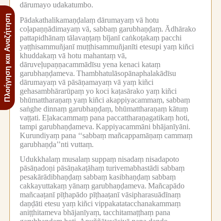
dārumayo udakatumbo.
Πλοήγηση και Αναζήτηση
Pādakathalikamaṇḍalaṃ dārumayaṃ vā hotu
coḷapaṇṇādimayaṃ vā, sabbaṃ garubhaṇḍaṃ.
Ādhārako
pattapidhānaṃ tālavaṇṭaṃ bījanī caṅkoṭakaṃ pacchi
yaṭṭhisammuñjanī muṭṭhisammuñjanīti etesupi yaṃ kiñci
khuddakaṃ vā hotu mahantaṃ vā,
dāruveḷupaṇṇacammādīsu yena kenaci kataṃ
garubhaṇḍameva.
Thambhatulāsopānaphalakādīsu
dārumayaṃ vā pāsāṇamayaṃ vā yaṃ kiñci
gehasambhārarūpaṃ yo koci kaṭasārako yaṃ kiñci
bhūmattharaṇaṃ yaṃ kiñci akappiyacammaṃ, sabbaṃ
saṅghe dinnaṃ garubhaṇḍaṃ, bhūmattharaṇaṃ kātuṃ
vaṭṭati.
Eḷakacammaṃ pana paccattharaṇagatikaṃ hoti,
tampi garubhaṇḍameva.
Kappiyacammāni bhājanīyāni.
Kurundiyaṃ pana ‘‘sabbaṃ mañcappamāṇaṃ cammaṃ
garubhaṇḍa’’nti vuttaṃ.
Udukkhalaṃ musalaṃ suppaṃ nisadaṃ nisadapoto
pāsāṇadoṇi pāsāṇakaṭāhaṃ turivemabhastādi sabbaṃ
pesakārādibhaṇḍaṃ sabbaṃ kasibhaṇḍaṃ sabbaṃ
cakkayuttakaṃ yānaṃ garubhaṇḍameva.
Mañcapādo
mañcaaṭanī pīṭhapādo pīṭhaaṭanī vāsipharasuādīnaṃ
daṇḍāti etesu yaṃ kiñci vippakatatacchanakammaṃ
aniṭṭhitameva bhājanīyaṃ, tacchitamaṭṭhaṃ pana