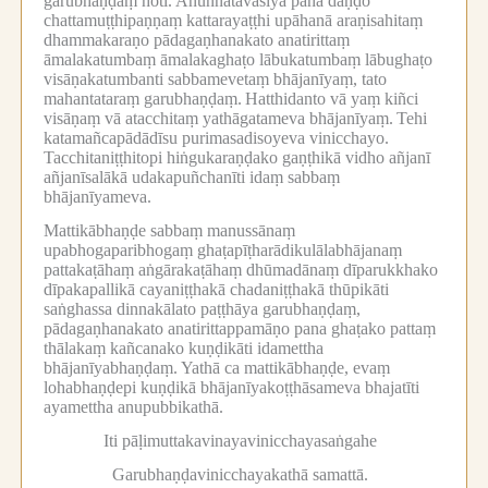
garubhaṇḍaṃ hoti.
Anuññātavāsiyā pana daṇḍo
chattamuṭṭhipaṇṇaṃ kattarayaṭṭhi upāhanā araṇisahitaṃ
dhammakaraṇo pādagaṇhanakato anatirittaṃ
āmalakatumbaṃ āmalakaghaṭo lābukatumbaṃ lābughaṭo
visāṇakatumbanti sabbamevetaṃ bhājanīyaṃ, tato
mahantataraṃ garubhaṇḍaṃ.
Hatthidanto vā yaṃ kiñci
visāṇaṃ vā atacchitaṃ yathāgatameva bhājanīyaṃ.
Tehi
katamañcapādādīsu purimasadisoyeva vinicchayo.
Tacchitaniṭṭhitopi hiṅgukaraṇḍako gaṇṭhikā vidho añjanī
añjanīsalākā udakapuñchanīti idaṃ sabbaṃ
bhājanīyameva.
Mattikābhaṇḍe sabbaṃ manussānaṃ
upabhogaparibhogaṃ ghaṭapīṭharādikulālabhājanaṃ
pattakaṭāhaṃ aṅgārakaṭāhaṃ dhūmadānaṃ dīparukkhako
dīpakapallikā cayaniṭṭhakā chadaniṭṭhakā thūpikāti
saṅghassa dinnakālato paṭṭhāya garubhaṇḍaṃ,
pādagaṇhanakato anatirittappamāṇo pana ghaṭako pattaṃ
thālakaṃ kañcanako kuṇḍikāti idamettha
bhājanīyabhaṇḍaṃ.
Yathā ca mattikābhaṇḍe, evaṃ
lohabhaṇḍepi kuṇḍikā bhājanīyakoṭṭhāsameva bhajatīti
ayamettha anupubbikathā.
Iti pāḷimuttakavinayavinicchayasaṅgahe
Garubhaṇḍavinicchayakathā samattā.