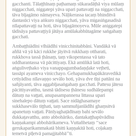
gacchanti.
Tālaṭṭhīnaṃ paṭhamaṃ sūkaradāṭhā viya mūlaṃ
niggacchati, niggatepi yāva upari pattavaṭṭi na niggacchati,
tāva bījagāmo nāmayeva.
Nāḷikerassa tacaṃ bhinditvā
dantasūci viya aṅkuro niggacchati, yāva migasiṅgasadisā
nīlapattavaṭṭi na hoti, tāva bījagāmoyeva.
Mūle aniggatepi
tādisāya pattavaṭṭiyā jātāya amūlakabhūtagāme saṅgahaṃ
gacchati.
Ambaṭṭhiādīni vīhiādīhi vinicchinitabbāni.
Vandākā vā
aññā vā yā kāci rukkhe jāyitvā rukkhaṃ ottharati,
rukkhova tassā ṭhānaṃ, taṃ vikopentassa vā tato
uddharantassa vā pācittiyaṃ.
Ekā amūlikā latā hoti,
aṅguliveṭhako viya vanappagumbadaṇḍake veṭheti,
tassāpi ayameva vinicchayo.
Gehapamukhapākāravedikā
cetiyādīsu nīlavaṇṇo sevālo hoti, yāva dve tīṇi pattāni na
sañjāyanti, tāva aggabījasaṅgahaṃ gacchati.
Pattesu jātesu
pācittiyavatthu, tasmā tādisesu ṭhānesu sudhālepampi
dātuṃ na vaṭṭati, anupasampannena littassa upari
sinehalepo dātuṃ vaṭṭati.
Sace nidāghasamaye
sukkhasevālo tiṭṭhati, taṃ sammuñjanīādīhi ghaṃsitvā
apanetuṃ vaṭṭati.
Pānīyaghaṭādīnaṃ bahi sevālo
dukkaṭavatthu, anto abbohāriko, dantakaṭṭhapūvādīsu
kaṇṇakampi abbohārikameva.
Vuttañhetaṃ ‘‘sace
gerukaparikammakatā bhitti kaṇṇakitā hoti, coḷakaṃ
temetvā pīḷetvā pamajjitabbā’’ti.