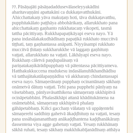
Pāsāṇajāti pāsāṇadaddusevālaseleyyakādīni
77.
aharitavaṇṇāni apattakāni ca dukkaṭavatthukāni.
Ahicchattakaṃ yāva makuṭaṃ hoti, tāva dukkaṭavatthu,
pupphitakālato paṭṭhāya abbohārikaṃ, allarukkhato pana
ahicchattakaṃ gaṇhanto rukkhatacaṃ vikopeti, tasmā
tattha pācittiyaṃ.
Rukkhapapaṭikāyapi eseva nayo.
Yā
pana indasālakakudhādīnaṃ papaṭikā rukkhato muccitvā
tiṭṭhati, taṃ gaṇhantassa anāpatti.
Niyyāsampi rukkhato
muccitvā ṭhitaṃ sukkharukkhe vā laggaṃ gaṇhituṃ
vaṭṭati, allarukkhato na vaṭṭati.
Lākhāyapi eseva nayo.
Rukkhaṃ cāletvā paṇḍupalāsaṃ vā
pariṇatakaṇikārādipupphaṃ vā pātentassa pācittiyameva.
Hatthakukkuccena mudukesu indasālanuhīkhandhādīsu
vā tatthajātakatālapaṇṇādīsu vā akkharaṃ chindantassapi
eseva nayo.
Sāmaṇerānaṃ pupphaṃ ocinantānaṃ sākhaṃ
onāmetvā dātuṃ vaṭṭati.
Tehi pana pupphehi pānīyaṃ na
vāsetabbaṃ, pānīyavāsatthikena sāmaṇeraṃ ukkhipitvā
ocināpetabbāni.
Phalasākhāpi attanā khāditukāmena na
onāmetabbā, sāmaṇeraṃ ukkhipitvā phalaṃ
gāhāpetabbaṃ.
Kiñci gacchaṃ vālataṃ vā uppāṭentehi
sāmaṇerehi saddhiṃ gahetvā ākaḍḍhituṃ na vaṭṭati, tesaṃ
pana ussāhajananatthaṃ anākaḍḍhantena kaḍḍhanākāraṃ
dassentena viya agge gahetuṃ vaṭṭati.
Yesaṃ rukkhānaṃ
sākhā ruhati, tesaṃ sākhaṃ makkhikabījanādīnaṃ atthāya