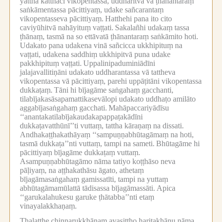
yattha katthaci vikopentassa, uddharitvā vā ṭhānantaraṃ
saṅkāmentassa pācittiyaṃ, udake sañcarantaṃ
vikopentasseva pācittiyaṃ.
Hatthehi pana ito cito
caviyūhitvā nahāyituṃ vaṭṭati.
Sakalañhi udakaṃ tassa
ṭhānaṃ, tasmā na so ettāvatā ṭhānantaraṃ saṅkāmito hoti.
Udakato pana udakena vinā sañcicca ukkhipituṃ na
vaṭṭati, udakena saddhiṃ ukkhipitvā puna udake
pakkhipituṃ vaṭṭati.
Uppalinipaduminiādīni
jalajavallitiṇāni udakato uddharantassa vā tattheva
vikopentassa vā pācittiyaṃ, parehi uppāṭitāni vikopentassa
dukkaṭaṃ.
Tāni hi bījagāme saṅgahaṃ gacchanti,
tilabījakasāsapamattikasevālopi udakato uddhaṭo amilāto
aggabījasaṅgahaṃ gacchati.
Mahāpaccariyādīsu
‘‘anantakatilabījakaudakapappaṭakādīni
dukkaṭavatthūnī’’ti vuttaṃ, tattha kāraṇaṃ na dissati.
Andhakaṭṭhakathāyaṃ ‘‘sampuṇṇabhūtagāmaṃ na hoti,
tasmā dukkaṭa’’nti vuttaṃ, tampi na sameti.
Bhūtagāme hi
pācittiyaṃ bījagāme dukkaṭaṃ vuttaṃ.
Asampuṇṇabhūtagāmo nāma tatiyo koṭṭhāso neva
pāḷiyaṃ, na aṭṭhakathāsu āgato, athetaṃ
bījagāmasaṅgahaṃ gamissatīti, tampi na yuttaṃ
abhūtagāmamūlattā tādisassa bījagāmassāti.
Apica
‘‘garukalahukesu garuke ṭhātabba’’nti etaṃ
vinayalakkhaṇaṃ.
Thalaṭṭhe chinnarukkhānaṃ avasiṭṭho haritakhāṇu nāma