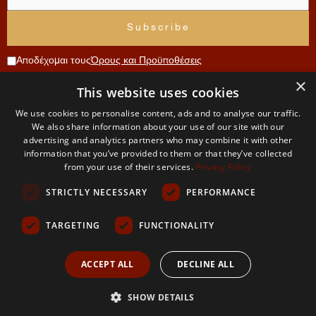
Αποδέχομαι τους
Όρους και Προϋποθέσεις
×
Συνεισφορά
This website uses cookies
Μενού
Λογαριασμός
Όροι
Επικοινωνία
We use cookies to personalise content, ads and to analyse our traffic.
Χρήσης
Αρχική
Αίτηση
We also share information about your use of our site with our
The
μέλους
advertising and analytics partners who may combine it with other
και
Σχετικά
information that you’ve provided to them or that they’ve collected
PaliVerse
με εμάς
Ο
Απορρήτου
from your use of their services.
Privacy Policy
λογαριασμός
Project
μου
Η
STRICTLY NECESSARY
PERFORMANCE
ομάδα
Όροι και
μας
προυποθέσεις
TARGETING
FUNCTIONALITY
Δικαιώματα
και χρήση
Πολιτική
ACCEPT ALL
DECLINE ALL
Απορρήτου
SHOW DETAILS
The PaliVerse Project 2026 © All Rights Reserved