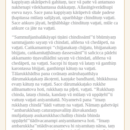
kappiyaṃ akārāpetvā gahitaṃ, tace vā patte vā antamaso
nakhenapi vilekhantassa dukkaṭaṃ.
Allasiṅgiverādīsupi
eseva nayo.
Sace pana kappiyaṃ kārāpetvā sītale padese
ṭhapitassa mūlaṃ sañjāyati, uparibhāge chindituṃ vaṭṭati.
Sace aṅkuro jāyati, heṭṭhābhāge chindituṃ vaṭṭati, mūle ca
aṅkure ca jāte na vaṭṭati.
‘‘Sammuñjanīsalākāyapi tiṇāni chindissāmī’’ti bhūmiyaṃ
sammajjanto sayaṃ vā chindati, aññena vā chedāpeti, na
vaṭṭati.
Caṅkamantopi ‘‘chijjanakaṃ chijjatu, bhijjanakaṃ
bhijjatu, caṅkamitaṭṭhānaṃ dassessāmī’’ti sañcicca pādehi
akkamanto tiṇavalliādīni sayaṃ vā chindati, aññena vā
chedāpeti, na vaṭṭati.
Sacepi hi tiṇaṃ vā lataṃ vā ganthiṃ
karontassa bhijjati, ganthimpi kātuṃ na vaṭṭati.
Tālarukkhādīsu pana corānaṃ anāruhaṇatthāya
dārumakkaṭakaṃ ākoṭenti, kaṇṭake bandhanti, bhikkhussa
evaṃ kātuṃ na vaṭṭati.
Sace dārumakkaṭako rukkhe
allīnamattova hoti, rukkhaṃ na pīḷeti, vaṭṭati.
‘‘Rukkhaṃ
chinda, lataṃ chinda, kandaṃ vā mūlaṃ vā uppāṭehī’’ti
vattuṃ vaṭṭati aniyamitattā.
Niyametvā pana ‘‘imaṃ
rukkhaṃ chindā’’tiādi vattuṃ na vaṭṭati.
Nāmaṃ gahetvāpi
‘‘ambarukkhaṃ caturaṃsavalliṃ āluvakandaṃ
muñjatiṇaṃ asukarukkhacchalliṃ chinda bhinda
uppāṭehī’’tiādivacanampi aniyamitameva hoti.
‘‘Imaṃ
ambarukkha’’ntiādivacanameva hi niyamitaṃ nāma, taṃ