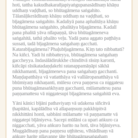
hoti, tattha kakudhakarañjapiyaṅgupanasādīnaṃ khāṇu
uddhaṃ vaḍḍhati, so bhūtagāmena saṅgahito.
Tālanāḷikerādīnaṃ khāṇu uddhaṃ na vaḍḍhati, so
bījagāmena saṅgahito.
Kadaliyā pana aphalitāya khāṇu
bhūtagāmena saṅgahito, phalitāya bījagāmena.
Kadalī
pana phalitā yāva nīlapaṇṇā, tāva bhūtagāmeneva
saṅgahitā, tathā phalito veḷu.
Yadā pana aggato paṭṭhāya
sussati, tadā bījagāmena saṅgahaṃ gacchati.
Katarabījagāmena?
Phaḷubījagāmena.
Kiṃ tato nibbattati?
Na kiñci.
Yadi hi nibbatteyya, bhūtagāmena saṅgahaṃ
gaccheyya.
Indasālādirukkhe chinditvā rāsiṃ karonti,
kiñcāpi rāsikatadaṇḍakehi ratanappamāṇāpi sākhā
nikkhamanti, bījagāmeneva pana saṅgahaṃ gacchanti.
Maṇḍapatthāya vā vatiatthāya vā valliāropanatthāya vā
bhūmiyaṃ nikhaṇanti, mūlesu ceva paṇṇesu ca niggatesu
puna bhūtagāmasaṅkhyaṃ gacchanti, mūlamattesu pana
paṇṇamattesu vā niggatesupi bījagāmena saṅgahitā eva.
Yāni kānici bījāni pathaviyaṃ vā udakena siñcitvā
ṭhapitāni, kapālādīsu vā allapaṃsuṃ pakkhipitvā
nikkhittāni honti, sabbāni mūlamatte vā paṇṇamatte vā
niggatepi bījāniyeva.
Sacepi mūlāni ca upari aṅkuro ca
niggacchati, yāva aṅkuro harito na hoti, tāva bījāniyeva.
Muggādīnaṃ pana paṇṇesu uṭṭhitesu, vīhiādīnaṃ vā
aṅkure harite nīlavaṇṇe jāte bhūtagāmasaṅgahaṃ