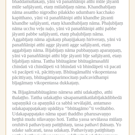
bhaddamuttakaṃ, yāni vā panaññānipi atthi mūle jāyanti
mūle sañjāyanti, etaṃ mūlabījaṃ nāma.
Khandhabījaṃ
nāma assattho nigrodho pilakkho udumbaro kacchako
kapitthano, yāni vā panaññānipi atthi khandhe jāyanti
khandhe sañjāyanti, etaṃ khandhabījaṃ nāma.
Phaḷubījaṃ
nāma ucchu veḷu naḷo, yāni vā panaññānipi atthi pabbe
jāyanti pabbe sañjāyanti, etaṃ phaḷubījaṃ nāma.
Aggabījaṃ nāma ajjukaṃ phaṇijjakaṃ hiriveraṃ, yāni vā
panaññānipi atthi agge jāyanti agge sañjāyanti, etaṃ
aggabījaṃ nāma.
Bījabījaṃ nāma pubbaṇṇaṃ aparaṇṇaṃ,
yāni vā panaññānipi atthi bīje jāyanti bīje sañjāyanti, etaṃ
bījabījaṃ nāma.
Tattha bhūtagāme bhūtagāmasaññī
chindati vā chindāpeti vā bhindati vā bhindāpeti vā pacati
vā pacāpeti vā, pācittiyaṃ.
Bhūtagāmañhi vikopentassa
pācittiyaṃ, bhūtagāmaparimocitaṃ pañcavidhampi
bījagāmaṃ vikopentassa dukkaṭaṃ.
Bījagāmabhūtagāmo nāmesa atthi udakaṭṭho, atthi
76.
thalaṭṭho.
Tattha udakaṭṭho sāsapamattikatilabījakādibhedā
sapaṇṇikā ca apaṇṇikā ca sabbā sevālajāti, antamaso
udakapappaṭakaṃ upādāya ‘‘bhūtagāmo’’ti veditabbo.
Udakapappaṭako nāma upari thaddho pharusavaṇṇo
heṭṭhā mudu nīlavaṇṇo hoti.
Tattha yassa sevālassa mūlaṃ
oruhitvā pathaviyaṃ patiṭṭhitaṃ, tassa pathavī ṭhānaṃ.
Yo
udake sañcarati, tassa udakaṃ.
Pathaviyaṃ patiṭṭhitaṃ