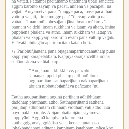
na vaṭṭati.
Pattampi pacitukāmo tiṇādīnaṃ upari sañcicca
aggiṃ karonto sayaṃ vā pacati, aññena vā pacāpeti, na
vaṭṭati.
Aniyametvā pana ‘‘mugge paca, māse pacā’’tiādi
vattuṃ vaṭṭati, ‘‘ime mugge pacā’’ti evaṃ vattuṃ na
vaṭṭati.
‘‘Imaṃ mūlabhesajjaṃ jāna, imaṃ mūlaṃ vā
paṇṇaṃ vā dehi, imaṃ rukkhaṃ vā lataṃ vā āhara, iminā
pupphena phalena vā attho, imaṃ rukkhaṃ vā lataṃ vā
phalaṃ vā kappiyaṃ karohī’’ti evaṃ pana vattuṃ vaṭṭati.
Ettāvatā bhūtagāmaparimocitaṃ kataṃ hoti.
Paribhuñjantena pana bījagāmaparimocanatthaṃ puna
78.
kappiyaṃ kārāpetabbaṃ.
Kappiyakaraṇañcettha iminā
suttānusārena veditabbaṃ -
‘‘Anujānāmi, bhikkhave, pañcahi
samaṇakappehi phalaṃ paribhuñjituṃ
aggiparijitaṃ satthaparijitaṃ nakhaparijitaṃ
abījaṃ nibbaṭṭabījaññeva pañcama’’nti.
Tattha aggiparijitanti agginā parijitaṃ adhibhūtaṃ
daḍḍhaṃ phuṭṭhanti attho.
Satthaparijitanti satthena
parijitaṃ adhibhūtaṃ chinnaṃ viddhaṃ vāti attho.
Esa
nayo nakhaparijite.
Abījanibbaṭṭabījāni sayameva
kappiyāni.
Agginā kappiyaṃ karontena
kaṭṭhaggigomayaggiādīsu yena kenaci antamaso
lohakhaṇḍenapi ādittena kappiyaṃ kātabbaṃ, tañca kho