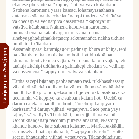
ekadese phusantena ‘‘kappiya’’nti vatvāva kātabbaṃ.
Satthena karontena yassa kassaci lohamayasatthassa
antamaso sūcinakhacchedanānampi tuṇḍena vā dhārāya
vā chedaṃ vā vedhaṃ vā dassentena ‘‘kappiya’’nti
vatvāva kātabbaṃ.
Nakhena kappiyaṃ karontena
pūtinakhena na kātabbaṃ, manussānaṃ pana
sīhabyagghadīpimakkaṭānaṃ sakuntānañca nakhā tikhiṇā
honti, tehi kātabbaṃ.
Assamahiṃsasūkaramigagorūpādīnaṃ khurā atikhiṇā, tehi
Πλοήγηση και Αναζήτηση
na kātabbaṃ, katampi akataṃ hoti.
Hatthinakhā pana
khurā na honti, tehi ca vaṭṭati.
Yehi pana kātuṃ vaṭṭati, tehi
tatthajātakehipi uddharitvā gahitakepi chedaṃ vā vedhaṃ
vā dassentena ‘‘kappiya’’nti vatvāva kātabbaṃ.
Tattha sacepi bījānaṃ pabbatamatto rāsi, rukkhasahassaṃ
vā chinditvā ekābaddhaṃ katvā ucchūnaṃ vā mahābhāro
bandhitvā ṭhapito hoti, ekasmiṃ bīje vā rukkhasākhāya vā
ucchumhi vā kappiye kate sabbaṃ kataṃ hoti.
Ucchū ca
dārūni ca ekato baddhāni honti, ‘‘ucchuṃ kappiyaṃ
karissāmī’’ti dāruṃ vijjhati, vaṭṭatiyeva.
Sace pana yāya
rajjuyā vā valliyā vā baddhāni, taṃ vijjhati, na vaṭṭati.
Ucchukhaṇḍānaṃ pacchiṃ pūretvā āharanti, ekasmiṃ
khaṇḍe kappiye kate sabbaṃ katameva.
Marīcapakkādīhi
ca missetvā bhattaṃ āharanti, ‘‘kappiyaṃ karohī’’ti vutte
sacepi bhattasitthe vijjhati, vaṭṭatiyeva.
Tilataṇḍulādīsupi