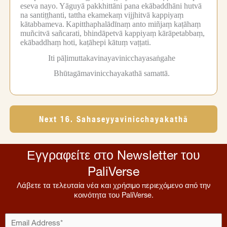
eseva nayo.
Yāguyā pakkhittāni pana ekābaddhāni hutvā
na santiṭṭhanti, tattha ekamekaṃ vijjhitvā kappiyaṃ
kātabbameva.
Kapitthaphalādīnaṃ anto miñjaṃ kaṭāhaṃ
muñcitvā sañcarati, bhindāpetvā kappiyaṃ kārāpetabbaṃ,
ekābaddhaṃ hoti, kaṭāhepi kātuṃ vaṭṭati.
Iti pāḷimuttakavinayavinicchayasaṅgahe
Bhūtagāmavinicchayakathā samattā.
Next 16. Sahaseyyavinicchayakathā
Εγγραφείτε στο Newsletter του
PaliVerse
Λάβετε τα τελευταία νέα και χρήσιμο περιεχόμενο από την
κοινότητα του PaliVerse.