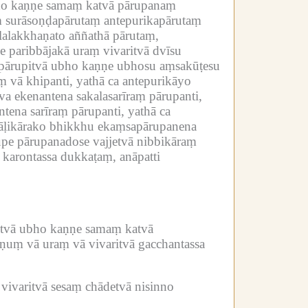
ubho kaṇṇe samaṃ katvā pārupanaṃ
ṃ surāsoṇḍapārutaṃ antepurikapārutaṃ
alakkhaṇato aññathā pārutaṃ,
e paribbājakā uraṃ vivaritvā dvīsu
ṃ pārupitvā ubho kaṇṇe ubhosu aṃsakūṭesu
ṃ vā khipanti, yathā ca antepurikāyo
va ekenantena sakalasarīraṃ pārupanti,
tena sarīraṃ pārupanti, yathā ca
pāḷikārako bhikkhu ekaṃsapārupanena
ūpe pārupanadose vajjetvā nibbikāraṃ
 karontassa dukkaṭaṃ, anāpatti
detvā ubho kaṇṇe samaṃ katvā
āṇuṃ vā uraṃ vā vivaritvā gacchantassa
vivaritvā sesaṃ chādetvā nisinno