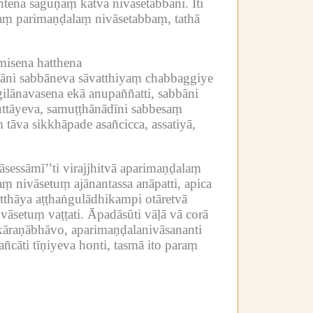
entena saguṇaṃ katvā nivāsetabbāni.
Iti
aṃ parimaṇḍalaṃ nivāsetabbaṃ, tathā
misena hatthena
āni sabbāneva sāvatthiyaṃ chabbaggiye
lānavasena ekā anupaññatti, sabbāni
vuttāyeva, samuṭṭhānādīni sabbesaṃ
tāva sikkhāpade asañcicca, assatiyā,
āsessāmī’’ti virajjhitvā aparimaṇḍalaṃ
ṃ nivāsetuṃ ajānantassa anāpatti, apica
thāya aṭṭhaṅgulādhikampi otāretvā
vāsetuṃ vaṭṭati.
Āpadāsūti vāḷā vā corā
kāraṇābhāvo, aparimaṇḍalanivāsananti
ñcāti tīṇiyeva honti, tasmā ito paraṃ