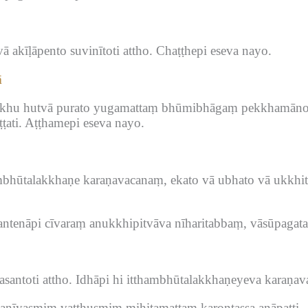
akīḷāpento suvinītoti attho.
Chaṭṭhepi eseva nayo.
ā
cakkhu hutvā purato yugamattaṃ bhūmibhāgaṃ pekkhamāno
ṭati.
Aṭṭhamepi eseva nayo.
hūtalakkhaṇe karaṇavacanaṃ, ekato vā ubhato vā ukkhittac
tenāpi cīvaraṃ anukkhipitvāva nīharitabbaṃ, vāsūpagatas
santoti attho.
Idhāpi hi itthambhūtalakkhaṇeyeva karaṇa
anīyasmiṃ vatthusmiṃ mihitamattaṃ karontassa anāpatti.