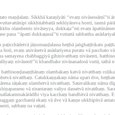
tato maṇḍalaṃ.
Sikkhā karaṇīyāti ‘‘evaṃ nivāsessāmī’’ti ā
uttavattānipi sikkhitabbattā sekhiyāneva honti, tasmā pārā
ikkhu olambento nivāseyya, dukkaṭa’’nti evaṃ āpattināmena
ne pana ‘‘āpatti dukkaṭassā’’ti vuttattā sabbattha anādari
 paṭicchādetvā jāṇumaṇḍalassa heṭṭhā jaṅghaṭṭhikato paṭṭ
 hoti, evaṃ anivāsetvā anādariyena purato vā pacchato vā
pana samayena chabbaggiyā gihinivatthaṃ nivāsenti, hat
lliyaṃ nivāsentī’’ti khandhake nivāsanadosā vuttā, tathā 
 hatthisoṇḍasaṇṭhānaṃ olambakaṃ katvā nivatthaṃ coḷikai
betvā nivatthaṃ.
Catukkaṇṇakaṃ nāma upari dve, heṭṭhato
ārena sāṭakaṃ olambetvā nivatthaṃ.
Satavalikaṃ nāma dī
hiṇapassesu vā nirantaraṃ valiyo dassetvā nivatthaṃ.
Sac
mallakammakārādīhi viya kacchaṃ bandhitvā nivatthaṃ.
E
aggaṃ gacchantā ekaṃ vā dve vā kaṇṇe ukkhipitvā antarav
enti, sabbaṃ na vaṭṭati.