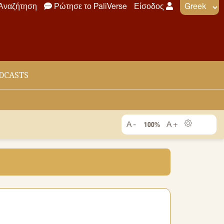
Αναζήτηση
Ρώτησε το PaliVerse
Είσοδος
DCASTS
100%