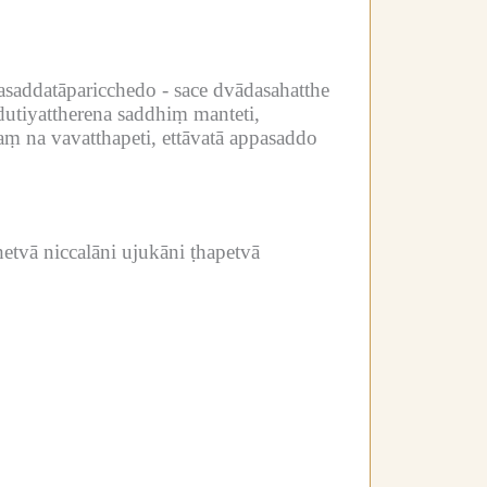
saddatāparicchedo -
sace dvādasahatthe
dutiyattherena saddhiṃ manteti,
aṃ na vavatthapeti, ettāvatā appasaddo
tvā niccalāni ujukāni ṭhapetvā