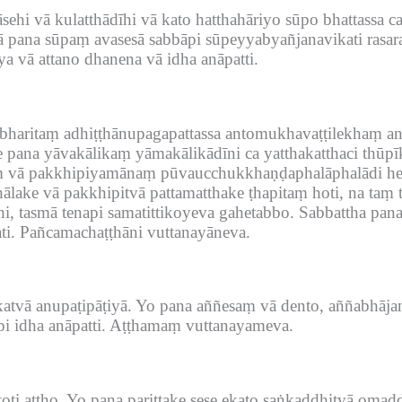
i vā kulatthādīhi vā kato hatthahāriyo sūpo bhattassa ca
 pana sūpaṃ avasesā sabbāpi sūpeyyabyañjanavikati rasara
a vā attano dhanena vā idha anāpatti.
bharitaṃ adhiṭṭhānupagapattassa antomukhavaṭṭilekhaṃ an
pana yāvakālikaṃ yāmakālikādīni ca yatthakatthaci thūpīka
aṃ vā pakkhipiyamānaṃ pūvaucchukkhaṇḍaphalāphalādi heṭ
thālake vā pakkhipitvā pattamatthake ṭhapitaṃ hoti, na ta
thi, tasmā tenapi samatittikoyeva gahetabbo.
Sabbattha pana
ti.
Pañcamachaṭṭhāni vuttanayāneva.
katvā anupaṭipāṭiyā.
Yo pana aññesaṃ vā dento, aññabhājane 
i idha anāpatti.
Aṭṭhamaṃ vuttanayameva.
ti attho.
Yo pana parittake sese ekato saṅkaḍḍhitvā omaddit