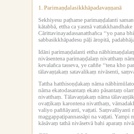
1.
Parimaṇḍalasikkhāpadavaṇṇanā
Sekhiyesu paṭhame parimaṇḍalanti saman
kātabbā, ettha ca yasmā vattakkhandhake v
Cārittavinayadassanatthañca ‘‘yo pana bh
sabbasikkhāpadesu pāḷi āropitā, padabhāja
Idāni parimaṇḍalanti ettha nābhimaṇḍalaṃ
nivāsentena parimaṇḍalaṃ nivatthaṃ nāma
kevalañca tasseva, ye caññe ‘‘tena kho 
tālavaṇṭakaṃ satavalikaṃ nivāsenti, saṃva
Tattha hatthisoṇḍakaṃ nāma nābhimūlato
nāma ekatodasantaṃ ekato pāsantaṃ olam
nivatthaṃ.
Tālavaṇṭakaṃ nāma tālavaṇṭāk
ovaṭṭikaṃ karontena nivatthaṃ, vāmadakk
valiyo paññāyanti, vaṭṭati.
Saṃvalliyanti 
maggappaṭipannassāpi na vaṭṭati.
Yampi m
kāsāvaṃ tathā nivāsetvā bahi aparaṃ nivās