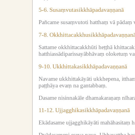
5-6.
Susaṃvutasikkhāpadavaṇṇanā
Pañcame susaṃvutoti hatthaṃ vā pādaṃ vā 
7-8.
Okkhittacakkhusikkhāpadavaṇṇan
Sattame okkhittacakkhūti heṭṭhā khitta
hatthiassādiparissayābhāvaṃ oloketuṃ vaṭ
9-10.
Ukkhittakasikkhāpadavaṇṇanā
Navame ukkhittakāyāti ukkhepena, itthamb
paṭṭhāya evaṃ na gantabbaṃ.
Dasame nisinnakāle dhamakaraṇaṃ nīharan
11-12.
Ujjagghikasikkhāpadavaṇṇanā
Ekādasame ujjagghikāyāti mahāhasitaṃ ha
Dvādasamepi eseva nayo.
Ubhayattha has