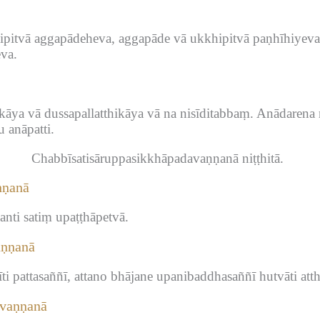
hipitvā aggapādeheva, aggapāde vā ukkhipitvā paṇhīhiye
va.
ikāya vā dussapallatthikāya vā na nisīditabbaṃ.
Anādarena 
 anāpatti.
Chabbīsatisāruppasikkhāpadavaṇṇanā niṭṭhitā.
ṇṇanā
nti satiṃ upaṭṭhāpetvā.
aṇṇanā
hīti pattasaññī, attano bhājane upanibaddhasaññī hutvāti att
vaṇṇanā