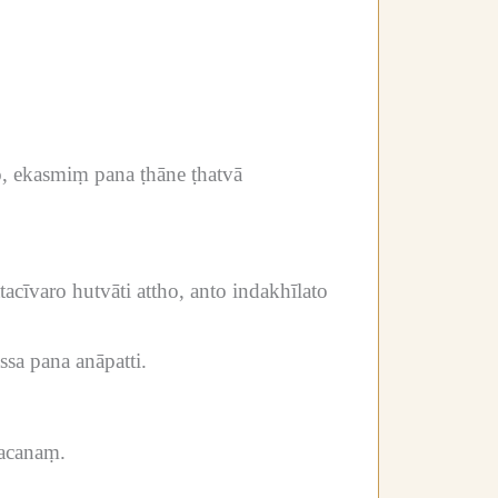
, ekasmiṃ pana ṭhāne ṭhatvā
īvaro hutvāti attho, anto indakhīlato
sa pana anāpatti.
vacanaṃ.