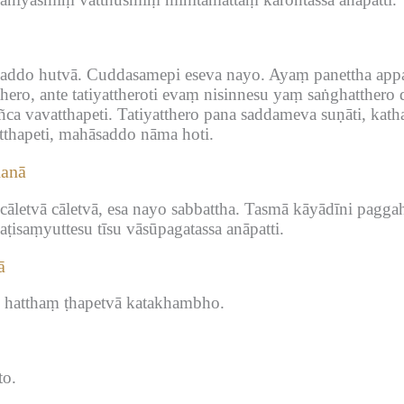
addo hutvā.
Cuddasamepi eseva nayo.
Ayaṃ panettha appa
hero, ante tatiyattheroti evaṃ nisinnesu yaṃ saṅghatthero 
ñca vavatthapeti.
Tatiyatthero pana saddameva suṇāti, kath
atthapeti, mahāsaddo nāma hoti.
ṇanā
āletvā cāletvā, esa nayo sabbattha.
Tasmā kāyādīni paggahe
ṭisaṃyuttesu tīsu vāsūpagatassa anāpatti.
ā
 hatthaṃ ṭhapetvā katakhambho.
to.