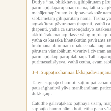
Dutiye ‘‘na, bhikkhave, gihipārutaṃ pār
parimaṇḍalapārupanaṃ nāma, tattha yaṃk
mahājeṭṭhapārutaṃ kuṭippavesakapārutaṃ
sabbametaṃ gihipārutaṃ nāma.
Tasmā yat
aṃsakūṭesu pāvuraṇaṃ ṭhapenti, yathā ca
ṭhapenti, yathā ca surāsoṇḍādayo sāṭakena
akkhitārakamattaṃ dassetvā oguṇṭhitaṃ pā
yathā ca kassakā khettakuṭiṃ pavisantā s
brāhmaṇā ubhinnaṃ upakacchakānaṃ antar
pārutaṃ vāmabāhuṃ vivaritvā cīvaraṃ aṃs
parimaṇḍalaṃ pārupitabbaṃ.
Tathā apāru
purimasadisāyeva, yathā cettha, evaṃ sabb
3-4.
Suppaṭicchannasikkhāpadavaṇṇan
Tatiye suppaṭicchannoti suṭṭhu paṭiccha
paṭisaṅgharitvā yāva maṇibandhaṃ paṭicch
dukkaṭaṃ.
Catutthe galavāṭakato paṭṭhāya sīsaṃ, ma
suppaṭicchanno nāma hoti, ettha pana vāsū