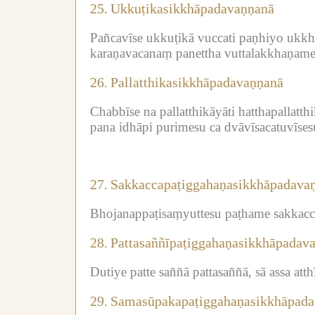
25.
Ukkuṭikasikkhāpadavaṇṇanā
Pañcavīse ukkuṭikā vuccati paṇhiyo ukk
karaṇavacanaṃ panettha vuttalakkhaṇame
26.
Pallatthikasikkhāpadavaṇṇanā
Chabbīse na pallatthikāyāti hatthapallatth
pana idhāpi purimesu ca dvāvīsacatuvīsesu
27.
Sakkaccapaṭiggahaṇasikkhāpadava
Bhojanappaṭisaṃyuttesu paṭhame sakkacca
28.
Pattasaññīpaṭiggahaṇasikkhāpadav
Dutiye patte saññā pattasaññā, sā assa att
29.
Samasūpakapaṭiggahaṇasikkhāpada