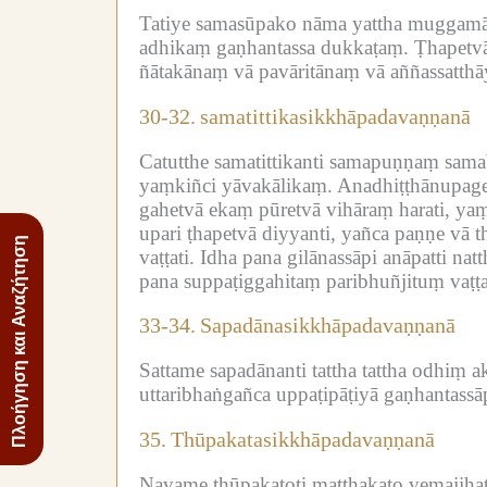
Tatiye samasūpako nāma yattha muggamāseh
adhikaṃ gaṇhantassa dukkaṭaṃ.
Ṭhapetvā
ñātakānaṃ vā pavāritānaṃ vā aññassatthāy
30-32.
samatittikasikkhāpadavaṇṇanā
Catutthe samatittikanti samapuṇṇaṃ sama
yaṃkiñci yāvakālikaṃ.
Anadhiṭṭhānupage 
gahetvā ekaṃ pūretvā vihāraṃ harati, y
upari ṭhapetvā diyyanti, yañca paṇṇe vā 
Πλοήγηση και Αναζήτηση
vaṭṭati.
Idha pana gilānassāpi anāpatti nat
pana suppaṭiggahitaṃ paribhuñjituṃ vaṭṭa
33-34.
Sapadānasikkhāpadavaṇṇanā
Sattame sapadānanti tattha tattha odhiṃ a
uttaribhaṅgañca uppaṭipāṭiyā gaṇhantassāp
35.
Thūpakatasikkhāpadavaṇṇanā
Navame thūpakatoti matthakato vemajjhato