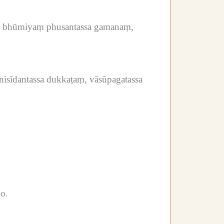
va bhūmiyaṃ phusantassa gamanaṃ,
nisīdantassa dukkaṭaṃ, vāsūpagatassa
ho.