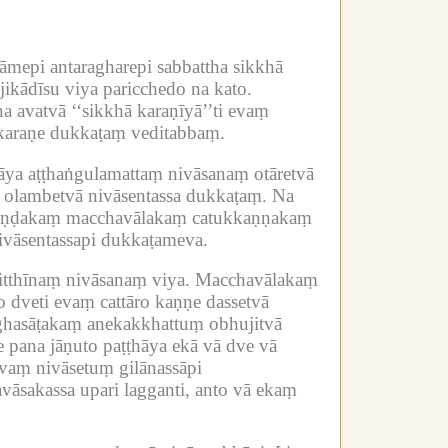
rāmepi antaragharepi sabbattha sikkhā
jikādīsu viya paricchedo na kato.
 avatvā ‘‘sikkhā karaṇīyā’’ti evaṃ
yakaraṇe dukkaṭaṃ veditabbaṃ.
hāya aṭṭhaṅgulamattaṃ nivāsanaṃ otāretvā
 olambetvā nivāsentassa dukkaṭaṃ.
Na
thisoṇḍakaṃ macchavālakaṃ catukkaṇṇakaṃ
nivāsentassapi dukkaṭameva.
tthīnaṃ nivāsanaṃ viya.
Macchavālakaṃ
 dveti evaṃ cattāro kaṇṇe dassetvā
ghasāṭakaṃ anekakkhattuṃ obhujitvā
e pana jāṇuto paṭṭhāya ekā vā dve vā
vaṃ nivāsetuṃ gilānassāpi
āsakassa upari lagganti, anto vā ekaṃ