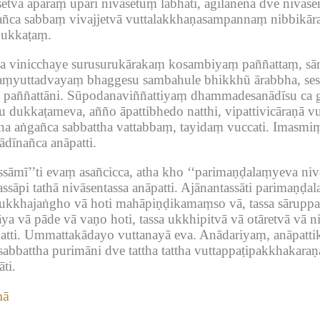
etvā aparaṃ upari nivāsetuṃ labhati, agilānena dve nivās
ñca sabbaṃ vivajjetvā vuttalakkhaṇasampannaṃ nibbikār
dukkaṭaṃ.
na vinicchaye surusurukārakaṃ kosambiyaṃ paññattaṃ, sā
isaṃyuttadvayaṃ bhaggesu sambahule bhikkhū ārabbha, ses
paññattāni.
Sūpodanaviññattiyaṃ dhammadesanādīsu ca gi
su dukkaṭameva, añño āpattibhedo natthi, vipattivicāraṇā 
a aṅgañca sabbattha vattabbaṃ, tayidaṃ vuccati.
Imasmiṃ 
ādīnañca anāpatti.
ssāmī’’ti evaṃ asañcicca, atha kho ‘‘parimaṇḍalaṃyeva niv
ssāpi tathā nivāsentassa anāpatti.
Ajānantassāti parimaṇḍala
ukkhajaṅgho vā hoti mahāpiṇḍikamaṃso vā, tassa sāruppat
āya vā pāde vā vaṇo hoti, tassa ukkhipitvā vā otāretvā vā ni
tti.
Ummattakādayo vuttanayā eva.
Anādariyaṃ, anāpatti
sabbattha purimāni dve tattha tattha vuttappaṭipakkhakaraṇa
ti.
nā