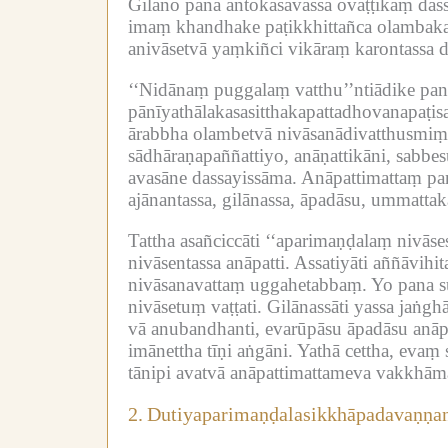
Gilāno pana antokāsāvassa ovaṭṭikaṃ dass
imaṃ khandhake paṭikkhittañca olambaka
anivāsetvā yaṃkiñci vikāraṃ karontassa 
‘‘Nidānaṃ puggalaṃ vatthu’’ntiādike pa
pānīyathālakasasitthakapattadhovanapaṭ
ārabbha olambetvā nivāsanādivatthusmiṃ 
sādhāraṇapaññattiyo, anāṇattikāni, sabbe
avasāne dassayissāma.
Anāpattimattaṃ pan
ajānantassa, gilānassa, āpadāsu, ummattak
Tattha asañciccāti ‘‘aparimaṇḍalaṃ nivāse
nivāsentassa anāpatti.
Assatiyāti aññāvihita
nivāsanavattaṃ uggahetabbaṃ.
Yo pana s
nivāsetuṃ vaṭṭati.
Gilānassāti yassa jaṅgh
vā anubandhanti, evarūpāsu āpadāsu anāpa
imānettha tīṇi aṅgāni.
Yathā cettha, evaṃ 
tānipi avatvā anāpattimattameva vakkhāmā
2.
Dutiyaparimaṇḍalasikkhāpadavaṇṇa