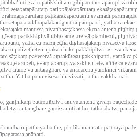
upitabba’’nti evaṃ paṭikkhittaṃ gihipārutaṃ apārupitvā 
iñci setapaṭapārutaṃ paribbājakapārutaṃ ekasāṭakapāruta
 brāhmaṇapārutaṃ pāḷikārakapārutanti evamādi parimaṇḍal
hā setapaṭā aḍḍhapālakanigaṇṭhā pārupanti, yathā ca ekacc
 ekasāṭakā manussā nivatthasāṭakassa ekena antena piṭṭhi
 gīvaṃ parikkhipitvā ubho ante ure vā olambenti, piṭṭhiya
rupanti, yathā ca mahājeṭṭhā dīghasāṭakaṃ nivāsetvā tasse
āṭakaṃ paliveṭhetvā upakacchake pakkhipitvā tasseva ekenan
e sāṭakaṃ pavesetvā aṃsakūṭesu pakkhipanti, yathā ca 
akūṭe āropeti, evaṃ apārupitvā sabbepi ete, aññe ca evar
pitvā ārāme vā antaraghare vā anādarena yaṃkiñci vikāraṃ
attha.
Yattha pana viseso bhavissati, tattha vakkhāmāti.
ā
nno, gaṇṭhikaṃ paṭimuñcitvā anuvātantena gīvaṃ paṭicchā
ādetvā antaraghare gamissāmīti attho, tathā akatvā pana j
ṇibandhato paṭṭhāya hatthe, piṇḍikamaṃsato paṭṭhāya pāde 
pagatassa anāpatti.