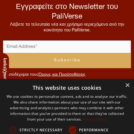
Εγγραφείτε στο Newsletter του
PaliVerse
Λάβετε τα τελευταία νέα και χρήσιμο περιεχόμενο από την
κοινότητα του PaliVerse.
Πλοήγηση και Αναζήτηση
Αποδέχομαι τους
Όρους και Προϋποθέσεις
×
Συνεισφορά
This website uses cookies
Μενού
Λογαριασμός
Όροι
Επικοινωνία
We use cookies to personalise content, ads and to analyse our traffic.
Χρήσης
Αρχική
Αίτηση
We also share information about your use of our site with our
The
μέλους
advertising and analytics partners who may combine it with other
και
Σχετικά
information that you’ve provided to them or that they’ve collected
PaliVerse
με εμάς
Ο
Απορρήτου
from your use of their services.
Privacy Policy
λογαριασμός
Project
μου
Η
STRICTLY NECESSARY
PERFORMANCE
ομάδα
Όροι και