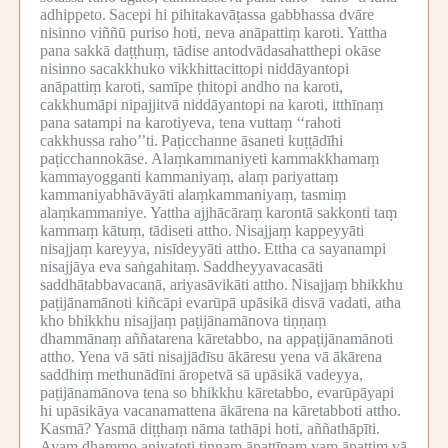
adhippeto.
Sacepi hi pihitakavāṭassa gabbhassa dvāre
nisinno viññū puriso hoti, neva anāpattiṃ karoti.
Yattha
pana sakkā daṭṭhuṃ, tādise antodvādasahatthepi okāse
nisinno sacakkhuko vikkhittacittopi niddāyantopi
anāpattiṃ karoti, samīpe ṭhitopi andho na karoti,
cakkhumāpi nipajjitvā niddāyantopi na karoti, itthīnaṃ
pana satampi na karotiyeva, tena vuttaṃ ‘‘rahoti
cakkhussa raho’’ti.
Paṭicchanne āsaneti kuṭṭādīhi
paṭicchannokāse.
Alaṃkammaniyeti kammakkhamaṃ
kammayogganti kammaniyaṃ, alaṃ pariyattaṃ
kammaniyabhāvāyāti alaṃkammaniyaṃ, tasmiṃ
alaṃkammaniye.
Yattha ajjhācāraṃ karontā sakkonti taṃ
kammaṃ kātuṃ, tādiseti attho.
Nisajjaṃ kappeyyāti
nisajjaṃ kareyya, nisīdeyyāti attho.
Ettha ca sayanampi
nisajjāya eva saṅgahitaṃ.
Saddheyyavacasāti
saddhātabbavacanā, ariyasāvikāti attho.
Nisajjaṃ bhikkhu
paṭijānamānoti kiñcāpi evarūpā upāsikā disvā vadati, atha
kho bhikkhu nisajjaṃ paṭijānamānova tiṇṇaṃ
dhammānaṃ aññatarena kāretabbo, na appaṭijānamānoti
attho.
Yena vā sāti nisajjādīsu ākāresu yena vā ākārena
saddhiṃ methunādīni āropetvā sā upāsikā vadeyya,
paṭijānamānova tena so bhikkhu kāretabbo, evarūpāyapi
hi upāsikāya vacanamattena ākārena na kāretabboti attho.
Kasmā?
Yasmā diṭṭhaṃ nāma tathāpi hoti, aññathāpīti.
Ayaṃ dhammo aniyatoti tiṇṇaṃ āpattīnaṃ yaṃ āpattiṃ vā