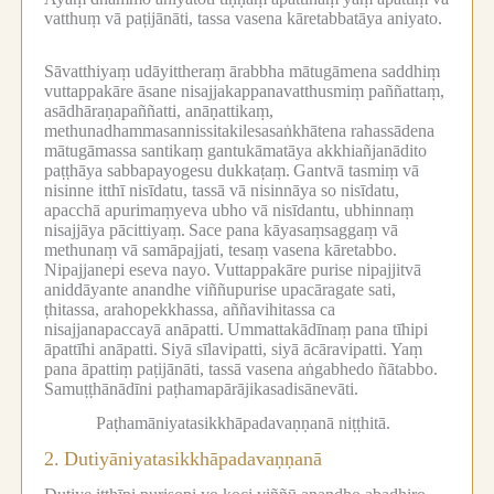
vatthuṃ vā paṭijānāti, tassa vasena kāretabbatāya aniyato.
Sāvatthiyaṃ udāyittheraṃ ārabbha mātugāmena saddhiṃ
vuttappakāre āsane nisajjakappanavatthusmiṃ paññattaṃ,
asādhāraṇapaññatti, anāṇattikaṃ,
methunadhammasannissitakilesasaṅkhātena rahassādena
mātugāmassa santikaṃ gantukāmatāya akkhiañjanādito
paṭṭhāya sabbapayogesu dukkaṭaṃ.
Gantvā tasmiṃ vā
nisinne itthī nisīdatu, tassā vā nisinnāya so nisīdatu,
apacchā apurimaṃyeva ubho vā nisīdantu, ubhinnaṃ
nisajjāya pācittiyaṃ.
Sace pana kāyasaṃsaggaṃ vā
methunaṃ vā samāpajjati, tesaṃ vasena kāretabbo.
Nipajjanepi eseva nayo.
Vuttappakāre purise nipajjitvā
aniddāyante anandhe viññupurise upacāragate sati,
ṭhitassa, arahopekkhassa, aññavihitassa ca
nisajjanapaccayā anāpatti.
Ummattakādīnaṃ pana tīhipi
āpattīhi anāpatti.
Siyā sīlavipatti, siyā ācāravipatti.
Yaṃ
pana āpattiṃ paṭijānāti, tassā vasena aṅgabhedo ñātabbo.
Samuṭṭhānādīni paṭhamapārājikasadisānevāti.
Paṭhamāniyatasikkhāpadavaṇṇanā niṭṭhitā.
2.
Dutiyāniyatasikkhāpadavaṇṇanā