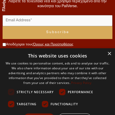
Λάβετε τα τελευταία νέα και χρήσιμο περιεχόμενο από την
κοινότητα του PaliVerse.
Αποδέχομαι τους
Όρους και Προϋποθέσεις
×
Συνεισφορά
This website uses cookies
Μενού
Λογαριασμός
Όροι
Επικοινωνία
We use cookies to personalise content, ads and to analyse our traffic.
Χρήσης
Αρχική
Αίτηση
We also share information about your use of our site with our
The
μέλους
advertising and analytics partners who may combine it with other
και
Σχετικά
information that you’ve provided to them or that they’ve collected
PaliVerse
με εμάς
Ο
Απορρήτου
from your use of their services.
Privacy Policy
λογαριασμός
Project
μου
Η
STRICTLY NECESSARY
PERFORMANCE
ομάδα
Όροι και
μας
προυποθέσεις
TARGETING
FUNCTIONALITY
Δικαιώματα
και χρήση