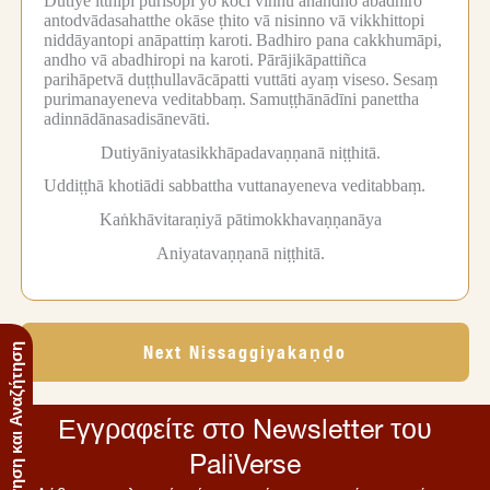
Dutiye itthīpi purisopi yo koci viññū anandho abadhiro
antodvādasahatthe okāse ṭhito vā nisinno vā vikkhittopi
niddāyantopi anāpattiṃ karoti.
Badhiro pana cakkhumāpi,
andho vā abadhiropi na karoti.
Pārājikāpattiñca
parihāpetvā duṭṭhullavācāpatti vuttāti ayaṃ viseso.
Sesaṃ
purimanayeneva veditabbaṃ.
Samuṭṭhānādīni panettha
adinnādānasadisānevāti.
Dutiyāniyatasikkhāpadavaṇṇanā niṭṭhitā.
Uddiṭṭhā khotiādi sabbattha vuttanayeneva veditabbaṃ.
Kaṅkhāvitaraṇiyā pātimokkhavaṇṇanāya
Aniyatavaṇṇanā niṭṭhitā.
Next Nissaggiyakaṇḍo
Πλοήγηση και Αναζήτηση
Εγγραφείτε στο Newsletter του
PaliVerse