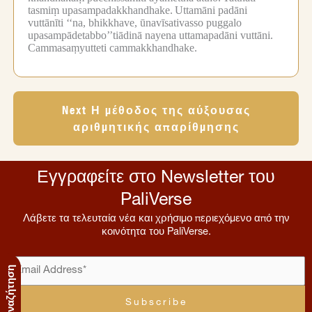
tasmiṃ upasampadakkhandhake.
Uttamāni padāni
vuttānīti ‘‘na, bhikkhave, ūnavīsativasso puggalo
upasampādetabbo’’tiādinā nayena uttamapadāni vuttāni.
Cammasaṃyutteti cammakkhandhake.
Next Η μέθοδος της αύξουσας
αριθμητικής απαρίθμησης
Εγγραφείτε στο Newsletter του
PaliVerse
Λάβετε τα τελευταία νέα και χρήσιμο περιεχόμενο από την
κοινότητα του PaliVerse.