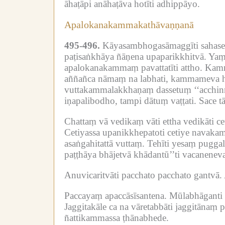
āhaṭāpi anāhaṭāva hotīti adhippāyo.
Apalokanakammakathāvaṇṇanā
495-496.
Kāyasambhogasāmaggīti sahase
paṭisaṅkhāya ñāṇena upaparikkhitvā.
Yaṃ
apalokanakammaṃ pavattatīti attho.
Kamm
aññañca nāmaṃ na labhati, kammameva hut
vuttakammalakkhaṇaṃ dassetuṃ ‘‘acchinna
iṇapalibodho, tampi dātuṃ vaṭṭati.
Sace t
Chattaṃ vā vedikaṃ vāti ettha vedikāti cet
Cetiyassa upanikkhepatoti cetiye navakamm
asaṅgahitattā vuttaṃ.
Tehīti yesaṃ puggalik
paṭṭhāya bhājetvā khādantū’’ti vacaneneva
Anuvicaritvāti pacchato pacchato gantvā.
Paccayaṃ apaccāsīsantena.
Mūlabhāganti 
Jaggitakāle ca na vāretabbāti jaggitānaṃ 
ñattikammassa ṭhānabhede.