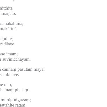
iṭṭhitā;
rimāṇato.
kkamabāhunā;
otakārinā.
aṇḍite;
atālaye.
ane imaṃ;
 suvinicchayaṃ.
 caññaṃ pasutaṃ mayā;
asambhave.
e rato;
aṭhamaṃ phalaṃ.
ṃ munipuṅgavaṃ;
ttahite rataṃ.