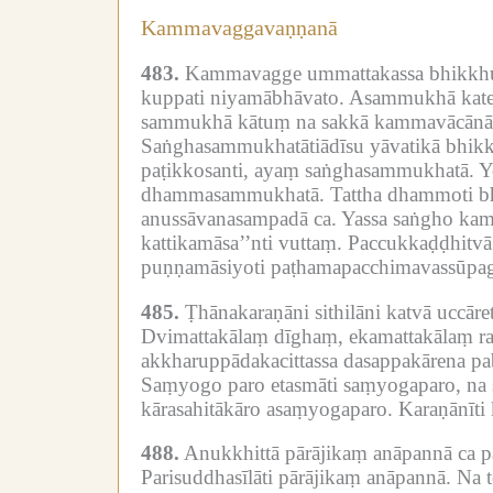
Kammavaggavaṇṇanā
483.
Kammavagge ummattakassa bhikkhuno
kuppati niyamābhāvato.
Asammukhā kate 
sammukhā kātuṃ na sakkā kammavācānān
Saṅghasammukhatātiādīsu yāvatikā bhikk
paṭikkosanti, ayaṃ saṅghasammukhatā.
Y
dhammasammukhatā.
Tattha dhammoti b
anussāvanasampadā ca.
Yassa saṅgho ka
kattikamāsa’’nti vuttaṃ.
Paccukkaḍḍhitvā 
puṇṇamāsiyoti paṭhamapacchimavassūpag
485.
Ṭhānakaraṇāni sithilāni katvā uccār
Dvimattakālaṃ dīghaṃ, ekamattakālaṃ r
akkharuppādakacittassa dasappakārena p
Saṃyogo paro etasmāti saṃyogaparo, na
kārasahitākāro asaṃyogaparo.
Karaṇānīti 
488.
Anukkhittā pārājikaṃ anāpannā ca paka
Parisuddhasīlāti pārājikaṃ anāpannā.
Na t