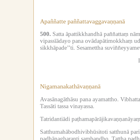
Apaññatte paññattavaggavaṇṇanā
500.
Satta āpattikkhandhā paññattaṃ nā
vipassīādayo pana ovādapātimokkhaṃ udd
sikkhāpade’’ti.
Sesamettha suviññeyyame
Nigamanakathāvaṇṇanā
Avasānagāthāsu pana ayamattho.
Vibhatt
Tassāti tassa vinayassa.
Tatridantiādi paṭhamapārājikavaṇṇanāya
Satthumahābodhivibhūsitoti satthunā pa
padhānagharanti sambandho.
Tattha pad