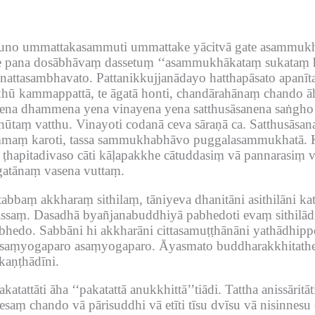
 ummattakasammuti ummattake yācitvā gate asammukhāpi 
pana dosābhāvaṃ dassetuṃ ‘‘asammukhākataṃ sukataṃ hot
attasambhavato.
Pattanikkujjanādayo hatthapāsato apanīta
hū kammappattā, te āgatā honti, chandārahānaṃ chando ā
ena dhammena yena vinayena yena satthusāsanena saṅgh
hūtaṃ vatthu.
Vinayoti codanā ceva sāraṇā ca.
Satthusāsan
mmaṃ karoti, tassa sammukhabhāvo puggalasammukhatā.
ṭhapitadivaso cāti kāḷapakkhe cātuddasiṃ vā pannarasiṃ 
atānaṃ vasena vuttaṃ.
etabbaṃ akkharaṃ sithilaṃ, tāniyeva dhanitāni asithilāni 
assaṃ.
Dasadhā byañjanabuddhiyā pabhedoti evaṃ sithilā
abhedo.
Sabbāni hi akkharāni cittasamuṭṭhānāni yathādhipp
 saṃyogaparo asaṃyogaparo.
Āyasmato buddharakkhitathera
kaṇṭhādīni.
tattāti āha ‘‘pakatattā anukkhittā’’tiādi.
Tattha anissārit
esaṃ chando vā pārisuddhi vā etīti tīsu dvīsu vā nisinnes