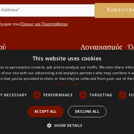
έχομαι τους
Όρους και Προϋποθέσεις
ού
Λογαριασμός
Ό
κ
This website uses cookies
ή
Συνεισφορά
Αίτηση μέλους
Α
es to personalise content, ads and to analyse our traffic. We also share info
ά με εμάς
Επικοινωνία
Ο λογαριασμός
 of our site with our advertising and analytics partners who may combine it w
μου
Όρ
n that you’ve provided to them or that they’ve collected from your use of thei
δα μας
πρ
Privacy Policy
Δι
LY NECESSARY
PERFORMANCE
TARGETING
FU
χρ
Πο
ACCEPT ALL
DECLINE ALL
Απ
SHOW DETAILS
The PaliVerse Project 2026 © All Rights Reserved