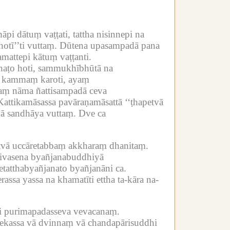
dātuṃ vaṭṭati, tattha nisinnepi na
ī’’ti vuttaṃ.
Dūtena upasampadā pana
mattepi kātuṃ vaṭṭanti.
haṭo hoti, sammukhībhūtā na
o kammaṃ karoti, ayaṃ
aṃ nāma ñattisampadā ceva
Kattikamāsassa pavāraṇamāsattā ‘‘ṭhapetvā
vā sandhāya vuttaṃ.
Dve ca
katvā uccāretabbaṃ akkharaṃ dhanitaṃ.
divasena byañjanabuddhiyā
etatthabyañjanato byañjanāni ca.
ssa yassa na khamatīti ettha ta-kāra na-
āti purimapadasseva vevacanaṃ.
u ekassa vā dvinnaṃ vā chandapārisuddhi