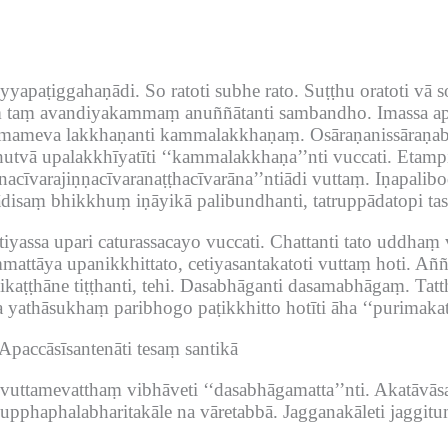
yyapaṭiggahaṇādi.
So ratoti subhe rato.
Suṭṭhu oratoti vā s
 taṃ avandiyakammaṃ anuññātanti sambandho.
Imassa a
ameva lakkhaṇanti kammalakkhaṇaṃ.
Osāraṇanissāraṇ
vā upalakkhīyatīti ‘‘kammalakkhaṇa’’nti vuccati.
Etamp
cīvarajiṇṇacīvaranaṭṭhacīvarāna’’ntiādi vuttaṃ.
Iṇapalib
ādisaṃ bhikkhuṃ iṇāyikā palibundhanti, tatruppādatopi tas
iyassa upari caturassacayo vuccati.
Chattanti tato uddhaṃ 
attāya upanikkhittato, cetiyasantakatoti vuttaṃ hoti.
Aññā
aṭṭhāne tiṭṭhanti, tehi.
Dasabhāganti dasamabhāgaṃ.
Tatt
 yathāsukhaṃ paribhogo paṭikkhitto hotīti āha ‘‘purimakat
Apaccāsīsantenāti tesaṃ santikā
vuttamevatthaṃ vibhāveti ‘‘dasabhāgamatta’’nti.
Akatāvāsa
pupphaphalabharitakāle na vāretabbā.
Jagganakāleti jaggit