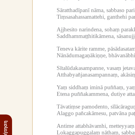
Sāratthadīpanī nāma, sabbaso parin
Tiṃsasahassamattehi, ganthehi pa
Ajjhesito narindena, sohaṃ para
Saddhammaṭṭhitikāmena, sāsanujj
Teneva kārite ramme, pāsādasatam
Nānādumagaṇākiṇṇe, bhāvanābhir
Sītalūdakasampanne, vasaṃ jetav
Atthabyañjanasampannaṃ, akāsiṃ
Yaṃ siddhaṃ iminā puññaṃ, yaṃ
Etena puññakammena, dutiye att
Tāvatiṃse pamodento, sīlācāraguṇ
Alaggo pañcakāmesu, patvāna p
Antime attabhāvamhi, metteyya
Lokaggapuggalaṃ nāthaṃ, sabbasa