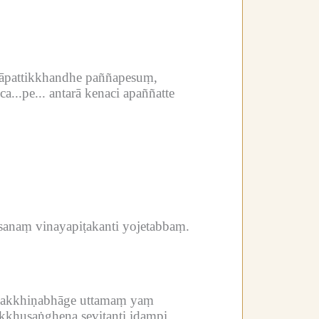
āpattikkhandhe paññapesuṃ,
...pe...
antarā kenaci apaññatte
sanaṃ vinayapiṭakanti yojetabbaṃ.
a dakkhiṇabhāge uttamaṃ yaṃ
hikkhusaṅghena sevitanti idampi