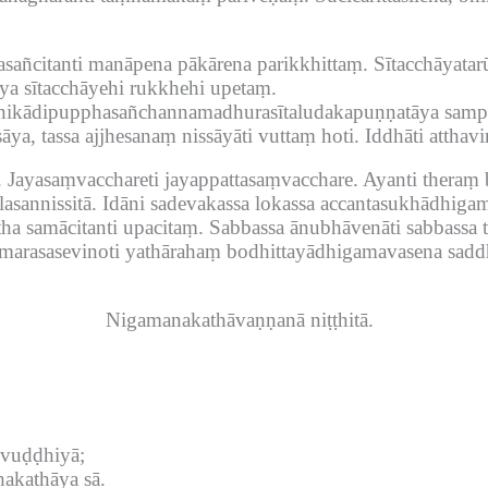
sañcitanti manāpena pākārena parikkhittaṃ.
Sītacchāyatar
ya sītacchāyehi rukkhehi upetaṃ.
ikādipupphasañchannamadhurasītaludakapuṇṇatāya sampann
ya, tassa ajjhesanaṃ nissāyāti vuttaṃ hoti.
Iddhāti atthav
.
Jayasaṃvacchareti jayappattasaṃvacchare.
Ayanti theraṃ
sannissitā.
Idāni sadevakassa lokassa accantasukhādhig
tha samācitanti upacitaṃ.
Sabbassa ānubhāvenāti sabbassa t
arasasevinoti yathārahaṃ bodhittayādhigamavasena sadd
Nigamanakathāvaṇṇanā niṭṭhitā.
 vuḍḍhiyā;
akathāya sā.