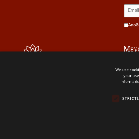
Αποδ
Μεν
Αρχικ
We use cooki
Σχετικ
The PaliVerse
your use
Project
informatio
Η ομά
STRICT