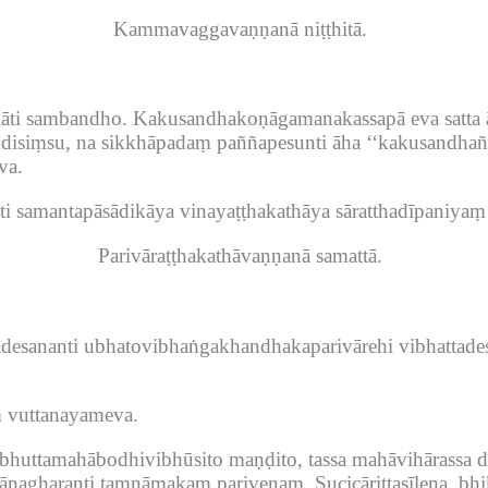
Kammavaggavaṇṇanā niṭṭhitā.
māti sambandho.
Kakusandhakoṇāgamanakassapā eva satta 
isiṃsu, na sikkhāpadaṃ paññapesunti āha ‘‘kakusandhañca
va.
Iti samantapāsādikāya vinayaṭṭhakathāya sāratthadīpaniyaṃ
Parivāraṭṭhakathāvaṇṇanā samattā.
adesananti ubhatovibhaṅgakhandhakaparivārehi vibhattade
ṃ vuttanayameva.
ribhuttamahābodhivibhūsito maṇḍito, tassa mahāvihārass
hānagharanti taṃnāmakaṃ pariveṇaṃ.
Sucicārittasīlena, b