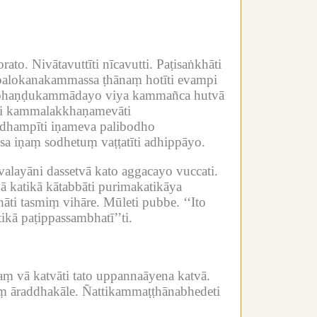
orato.
Nivātavuttīti nīcavutti.
Paṭisaṅkhāti
palokanakammassa ṭhānaṃ hotīti evampi
abhaṇḍukammādayo viya kammañca hutvā
i kammalakkhaṇamevāti
odhampīti iṇameva palibodho
sa iṇaṃ sodhetuṃ vaṭṭatīti adhippāyo.
valayāni dassetvā kato aggacayo vuccati.
 katikā kātabbāti purimakatikāya
hāti tasmiṃ vihāre.
Mūleti pubbe.
‘‘Ito
ikā paṭippassambhatī’’ti.
ṃ vā katvāti tato uppannaāyena katvā.
uṃ āraddhakāle.
Ñattikammaṭṭhānabhedeti