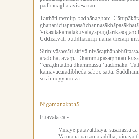
padhānagharavisesanaṃ.
Tatthāti tasmiṃ padhānaghare.
Cārupākāra
ghananicitapattasañchannasākhāpasākhatā
Vikasitakamalakuvalayapuṇḍarīkasogandh
Uddisitvāti buddhasiriṃ nāma theraṃ nissā
Sirinivāsassāti siriyā nivāsaṭṭhānabhūtassa
āraddhā, ayaṃ.
Dhammūpasaṃhitāti kusala
‘‘ciraṭṭhitattha dhammassā’’tiādimāha.
Tat
kāmāvacarādibhedā sabbe sattā.
Saddhamm
suviññeyyameva.
Nigamanakathā
Ettāvatā ca -
Vinaye pāṭavatthāya, sāsanassa ca
Vaṇṇanā yā samāraddhā, vinayaṭṭh