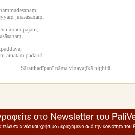
addhammadesanaṃ;
yyaṃ jinasāsanaṃ.
eva imaṃ pajaṃ;
nasāsanaṃ.
upaddavā;
tu amataṃ padanti.
Sāratthadīpanī nāma vinayaṭīkā niṭṭhitā.
ραφείτε στο Newsletter του PaliV
α τελευταία νέα και χρήσιμο περιεχόμενο από την κοινότητα του P