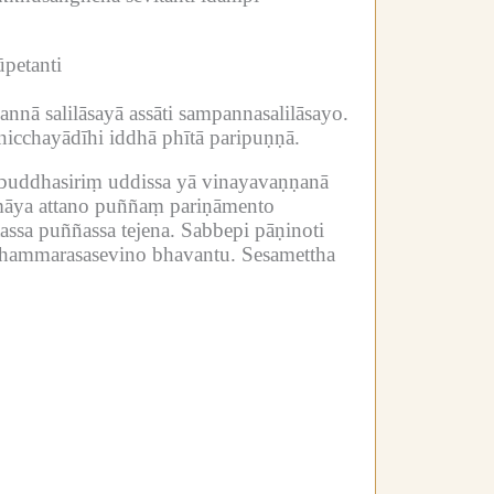
ūpetanti
ā salilāsayā assāti sampannasalilāsayo.
inicchayādīhi iddhā phītā paripuṇṇā.
 buddhasiriṃ uddissa yā vinayavaṇṇanā
amāya attano puññaṃ pariṇāmento
assa puññassa tejena.
Sabbepi pāṇinoti
hammarasasevino bhavantu.
Sesamettha