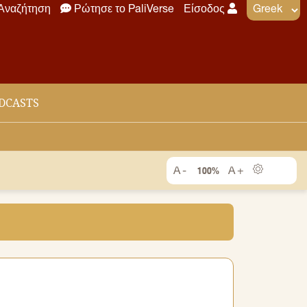
Αναζήτηση
Ρώτησε το PaliVerse
Είσοδος
DCASTS
100%