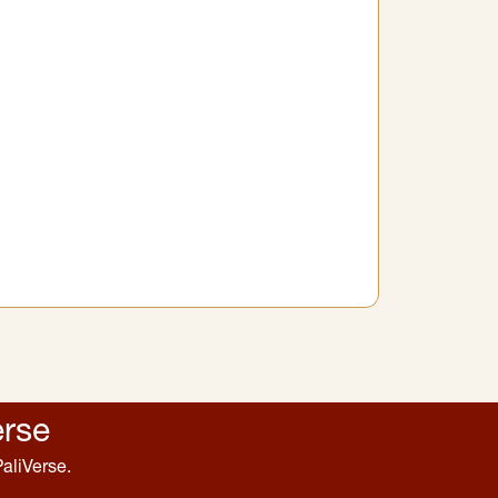
erse
aliVerse.