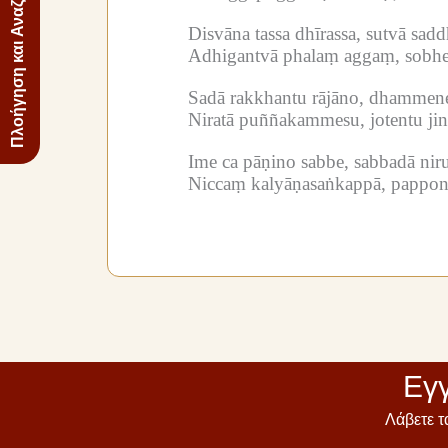
Πλοήγηση και Αναζήτηση
Disvāna tassa dhīrassa, sutvā s
Adhigantvā phalaṃ aggaṃ, sobhe
Sadā rakkhantu rājāno, dhammen
Niratā puññakammesu, jotentu ji
Ime ca pāṇino sabbe, sabbadā nir
Niccaṃ kalyāṇasaṅkappā, pappon
Εγγ
Λάβετε τ