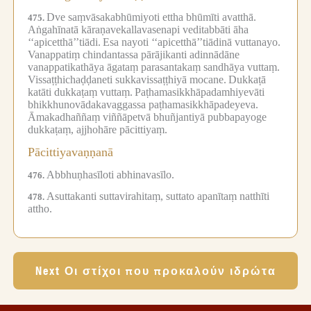
Dve saṃvāsakabhūmiyoti ettha bhūmīti avatthā.
475.
Aṅgahīnatā kāraṇavekallavasenapi veditabbāti āha
‘‘apicetthā’’tiādi.
Esa nayoti ‘‘apicetthā’’tiādinā vuttanayo.
Vanappatiṃ chindantassa pārājikanti adinnādāne
vanappatikathāya āgataṃ parasantakaṃ sandhāya vuttaṃ.
Vissaṭṭhichaḍḍaneti sukkavissaṭṭhiyā mocane.
Dukkaṭā
katāti dukkaṭaṃ vuttaṃ.
Paṭhamasikkhāpadamhiyevāti
bhikkhunovādakavaggassa paṭhamasikkhāpadeyeva.
Āmakadhaññaṃ viññāpetvā bhuñjantiyā pubbapayoge
dukkaṭaṃ, ajjhohāre pācittiyaṃ.
Pācittiyavaṇṇanā
Abbhuṇhasīloti abhinavasīlo.
476.
Asuttakanti suttavirahitaṃ, suttato apanītaṃ natthīti
478.
attho.
Next Οι στίχοι που προκαλούν ιδρώτα