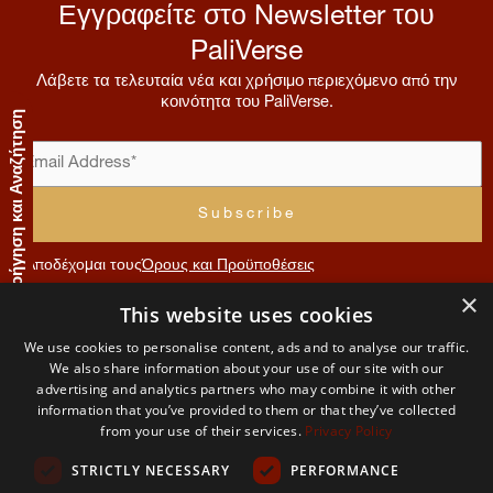
Εγγραφείτε στο Newsletter του
PaliVerse
Λάβετε τα τελευταία νέα και χρήσιμο περιεχόμενο από την
κοινότητα του PaliVerse.
Πλοήγηση και Αναζήτηση
Αποδέχομαι τους
Όρους και Προϋποθέσεις
×
Συνεισφορά
This website uses cookies
Μενού
Λογαριασμός
Όροι
Επικοινωνία
We use cookies to personalise content, ads and to analyse our traffic.
Χρήσης
Αρχική
Αίτηση
We also share information about your use of our site with our
The
μέλους
advertising and analytics partners who may combine it with other
και
Σχετικά
information that you’ve provided to them or that they’ve collected
PaliVerse
με εμάς
Ο
Απορρήτου
from your use of their services.
Privacy Policy
λογαριασμός
Project
μου
Η
STRICTLY NECESSARY
PERFORMANCE
ομάδα
Όροι και
μας
προυποθέσεις