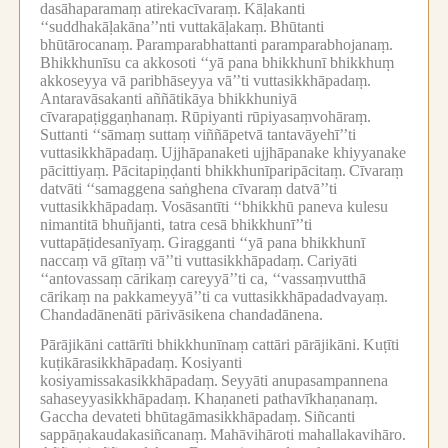
dasāhaparamaṃ atirekacīvaraṃ.
Kāḷakanti
‘‘suddhakāḷakāna’’nti vuttakāḷakaṃ.
Bhūtanti
bhūtārocanaṃ.
Paramparabhattanti paramparabhojanaṃ.
Bhikkhunīsu ca akkosoti ‘‘yā pana bhikkhunī bhikkhuṃ
akkoseyya vā paribhāseyya vā’’ti vuttasikkhāpadaṃ.
Antaravāsakanti aññātikāya bhikkhuniyā
cīvarapaṭiggaṇhanaṃ.
Rūpiyanti rūpiyasaṃvohāraṃ.
Suttanti ‘‘sāmaṃ suttaṃ viññāpetvā tantavāyehī’’ti
vuttasikkhāpadaṃ.
Ujjhāpanaketi ujjhāpanake khiyyanake
pācittiyaṃ.
Pācitapiṇḍanti bhikkhunīparipācitaṃ.
Cīvaraṃ
datvāti ‘‘samaggena saṅghena cīvaraṃ datvā’’ti
vuttasikkhāpadaṃ.
Vosāsantīti ‘‘bhikkhū paneva kulesu
nimantitā bhuñjanti, tatra cesā bhikkhunī’’ti
vuttapāṭidesanīyaṃ.
Giragganti ‘‘yā pana bhikkhunī
naccaṃ vā gītaṃ vā’’ti vuttasikkhāpadaṃ.
Cariyāti
‘‘antovassaṃ cārikaṃ careyyā’’ti ca, ‘‘vassaṃvutthā
cārikaṃ na pakkameyyā’’ti ca vuttasikkhāpadadvayaṃ.
Chandadānenāti pārivāsikena chandadānena.
Pārājikāni cattārīti bhikkhunīnaṃ cattāri pārājikāni.
Kuṭīti
kuṭikārasikkhāpadaṃ.
Kosiyanti
kosiyamissakasikkhāpadaṃ.
Seyyāti anupasampannena
sahaseyyasikkhāpadaṃ.
Khaṇaneti pathavīkhaṇanaṃ.
Gaccha devateti bhūtagāmasikkhāpadaṃ.
Siñcanti
sappāṇakaudakasiñcanaṃ.
Mahāvihāroti mahallakavihāro.