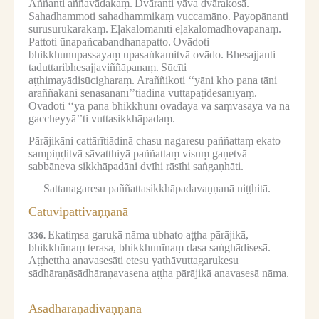
Aññanti aññavādakaṃ.
Dvāranti yāva dvārakosā.
Sahadhammoti sahadhammikaṃ vuccamāno.
Payopānanti
surusurukārakaṃ.
Eḷakalomānīti eḷakalomadhovāpanaṃ.
Pattoti ūnapañcabandhanapatto.
Ovādoti
bhikkhunupassayaṃ upasaṅkamitvā ovādo.
Bhesajjanti
taduttaribhesajjaviññāpanaṃ.
Sūcīti
aṭṭhimayādisūcigharaṃ.
Āraññikoti ‘‘yāni kho pana tāni
āraññakāni senāsanānī’’tiādinā vuttapāṭidesanīyaṃ.
Ovādoti ‘‘yā pana bhikkhunī ovādāya vā saṃvāsāya vā na
gaccheyyā’’ti vuttasikkhāpadaṃ.
Pārājikāni cattārītiādinā chasu nagaresu paññattaṃ ekato
sampiṇḍitvā sāvatthiyā paññattaṃ visuṃ gaṇetvā
sabbāneva sikkhāpadāni dvīhi rāsīhi saṅgaṇhāti.
Sattanagaresu paññattasikkhāpadavaṇṇanā niṭṭhitā.
Catuvipattivaṇṇanā
Ekatiṃsa garukā nāma ubhato aṭṭha pārājikā,
336.
bhikkhūnaṃ terasa, bhikkhunīnaṃ dasa saṅghādisesā.
Aṭṭhettha anavasesāti etesu yathāvuttagarukesu
sādhāraṇāsādhāraṇavasena aṭṭha pārājikā anavasesā nāma.
Asādhāraṇādivaṇṇanā