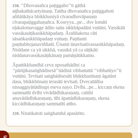
‘‘Dhovanañca paṭiggaho’’ti gāthā
338.
aṭṭhakathācariyānaṃ.
Tattha dhovanañca paṭiggahoti
aññātikāya bhikkhuniyā cīvaradhovāpanaṃ
cīvarapaṭiggahaṇañca.
Koseyya...pe...
dve lomāti
eḷakalomavagge ādito satta sikkhāpadāni vuttāni.
Vassikāti
vassikasāṭikasikkhāpadaṃ.
Āraññakena cāti
sāsaṅkasikkhāpadaṃ vuttaṃ.
Paṇītanti
paṇītabhojanaviññatti.
Ūnanti ūnavīsativassasikkhāpadaṃ.
Nisīdane ca yā sikkhā, vassikā yā ca sāṭikāti
nisīdanavassikasāṭikānaṃ pamāṇātikkamo.
Āpattikkhandhā ceva uposathādīni ca
‘‘pārājikasaṅghādisesā’’tiādinā vibhattattā ‘‘vibhattiyo’’ti
vuttāni.
Tevīsati saṅghādisesāti bhikkhunīnaṃ āgatāni
dasa, bhikkhūnaṃ terasāti tevīsati.
Dvecattālīsa
nissaggiyātiādīsupi eseva nayo.
Dvīhi...pe...
kiccaṃ ekena
sammatīti dvīhi vivādādhikaraṇaṃ, catūhi
anuvādādhikaraṇaṃ, tīhi āpattādhikaraṇaṃ, ekena
kiccādhikaraṇaṃ sammatīti attho.
Niraṅkatoti saṅghamhā apasārito.
339.