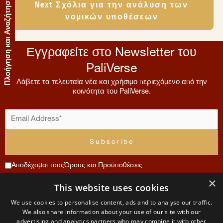
Πλοήγηση και Αναζήτηση
Next Σχόλια για την ανάλυση των
νομικών υποθέσεων
Εγγραφείτε στο Newsletter του
PaliVerse
Λάβετε τα τελευταία νέα και χρήσιμο περιεχόμενο από την
κοινότητα του PaliVerse.
Αποδέχομαι τους
Όρους και Προϋποθέσεις
×
Συνεισφορά
This website uses cookies
Μενού
Λογαριασμός
Όροι
Επικοινωνία
We use cookies to personalise content, ads and to analyse our traffic.
Χρήσης
Αρχική
Αίτηση
We also share information about your use of our site with our
The
μέλους
advertising and analytics partners who may combine it with other