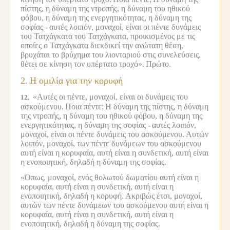
πίστης, η δύναμη της ντροπής, η δύναμη του ηθικού
φόβου, η δύναμη της ενεργητικότητας, η δύναμη της
σοφίας -
αυτές λοιπόν, μοναχοί, είναι οι πέντε δυνάμεις
του Τατχάγκατα του Τατχάγκατα, προικισμένος με τις
οποίες ο Τατχάγκατα διεκδικεί την ανώτατη θέση,
βρυχάται το βρύχημα του λιονταριού στις συνελεύσεις,
θέτει σε κίνηση τον υπέρτατο τροχό».
Πρώτο.
2.
Η ομιλία για την κορυφή
«Αυτές οι πέντε, μοναχοί, είναι οι δυνάμεις του
12.
ασκούμενου.
Ποια πέντε;
Η δύναμη της πίστης, η δύναμη
της ντροπής, η δύναμη του ηθικού φόβου, η δύναμη της
ενεργητικότητας, η δύναμη της σοφίας -
αυτές λοιπόν,
μοναχοί, είναι οι πέντε δυνάμεις του ασκούμενου.
Αυτών
λοιπόν, μοναχοί, των πέντε δυνάμεων του ασκούμενου
αυτή είναι η κορυφαία, αυτή είναι η συνδετική, αυτή είναι
η ενοποιητική, δηλαδή η δύναμη της σοφίας.
«Όπως, μοναχοί, ενός θολωτού δωματίου αυτή είναι η
κορυφαία, αυτή είναι η συνδετική, αυτή είναι η
ενοποιητική, δηλαδή η κορυφή.
Ακριβώς έτσι, μοναχοί,
αυτών των πέντε δυνάμεων του ασκούμενου αυτή είναι η
κορυφαία, αυτή είναι η συνδετική, αυτή είναι η
ενοποιητική, δηλαδή η δύναμη της σοφίας.