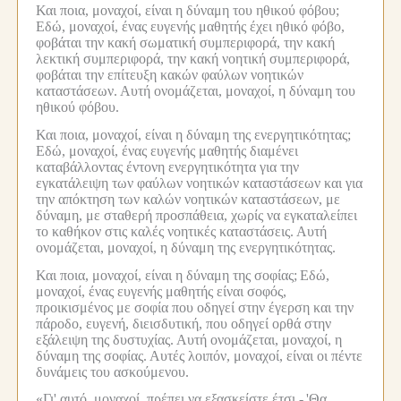
Και ποια, μοναχοί, είναι η δύναμη του ηθικού φόβου;
Εδώ, μοναχοί, ένας ευγενής μαθητής έχει ηθικό φόβο,
φοβάται την κακή σωματική συμπεριφορά, την κακή
λεκτική συμπεριφορά, την κακή νοητική συμπεριφορά,
φοβάται την επίτευξη κακών φαύλων νοητικών
καταστάσεων.
Αυτή ονομάζεται, μοναχοί, η δύναμη του
ηθικού φόβου.
Και ποια, μοναχοί, είναι η δύναμη της ενεργητικότητας;
Εδώ, μοναχοί, ένας ευγενής μαθητής διαμένει
καταβάλλοντας έντονη ενεργητικότητα για την
εγκατάλειψη των φαύλων νοητικών καταστάσεων και για
την απόκτηση των καλών νοητικών καταστάσεων, με
δύναμη, με σταθερή προσπάθεια, χωρίς να εγκαταλείπει
το καθήκον στις καλές νοητικές καταστάσεις.
Αυτή
ονομάζεται, μοναχοί, η δύναμη της ενεργητικότητας.
Και ποια, μοναχοί, είναι η δύναμη της σοφίας;
Εδώ,
μοναχοί, ένας ευγενής μαθητής είναι σοφός,
προικισμένος με σοφία που οδηγεί στην έγερση και την
πάροδο, ευγενή, διεισδυτική, που οδηγεί ορθά στην
εξάλειψη της δυστυχίας.
Αυτή ονομάζεται, μοναχοί, η
δύναμη της σοφίας.
Αυτές λοιπόν, μοναχοί, είναι οι πέντε
δυνάμεις του ασκούμενου.
«Γι' αυτό, μοναχοί, πρέπει να εξασκείστε έτσι -
'Θα