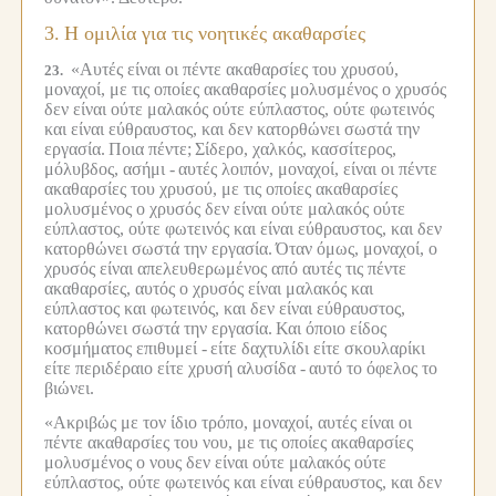
3.
Η ομιλία για τις νοητικές ακαθαρσίες
«Αυτές είναι οι πέντε ακαθαρσίες του χρυσού,
23.
μοναχοί, με τις οποίες ακαθαρσίες μολυσμένος ο χρυσός
δεν είναι ούτε μαλακός ούτε εύπλαστος, ούτε φωτεινός
και είναι εύθραυστος, και δεν κατορθώνει σωστά την
εργασία.
Ποια πέντε;
Σίδερο, χαλκός, κασσίτερος,
μόλυβδος, ασήμι -
αυτές λοιπόν, μοναχοί, είναι οι πέντε
ακαθαρσίες του χρυσού, με τις οποίες ακαθαρσίες
μολυσμένος ο χρυσός δεν είναι ούτε μαλακός ούτε
εύπλαστος, ούτε φωτεινός και είναι εύθραυστος, και δεν
κατορθώνει σωστά την εργασία.
Όταν όμως, μοναχοί, ο
χρυσός είναι απελευθερωμένος από αυτές τις πέντε
ακαθαρσίες, αυτός ο χρυσός είναι μαλακός και
εύπλαστος και φωτεινός, και δεν είναι εύθραυστος,
κατορθώνει σωστά την εργασία.
Και όποιο είδος
κοσμήματος επιθυμεί -
είτε δαχτυλίδι είτε σκουλαρίκι
είτε περιδέραιο είτε χρυσή αλυσίδα -
αυτό το όφελος το
βιώνει.
«Ακριβώς με τον ίδιο τρόπο, μοναχοί, αυτές είναι οι
πέντε ακαθαρσίες του νου, με τις οποίες ακαθαρσίες
μολυσμένος ο νους δεν είναι ούτε μαλακός ούτε
εύπλαστος, ούτε φωτεινός και είναι εύθραυστος, και δεν