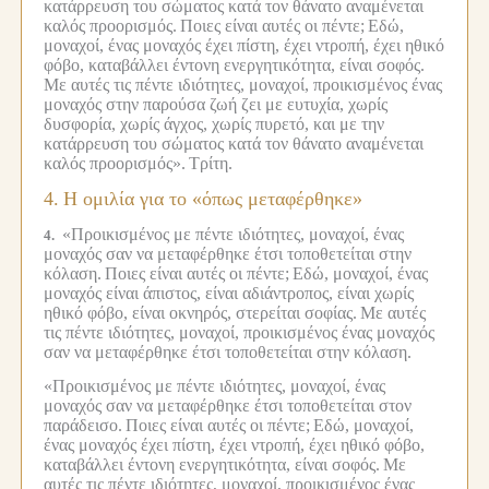
κατάρρευση του σώματος κατά τον θάνατο αναμένεται
καλός προορισμός.
Ποιες είναι αυτές οι πέντε;
Εδώ,
μοναχοί, ένας μοναχός έχει πίστη, έχει ντροπή, έχει ηθικό
φόβο, καταβάλλει έντονη ενεργητικότητα, είναι σοφός.
Με αυτές τις πέντε ιδιότητες, μοναχοί, προικισμένος ένας
μοναχός στην παρούσα ζωή ζει με ευτυχία, χωρίς
δυσφορία, χωρίς άγχος, χωρίς πυρετό, και με την
κατάρρευση του σώματος κατά τον θάνατο αναμένεται
καλός προορισμός».
Τρίτη.
4.
Η ομιλία για το «όπως μεταφέρθηκε»
«Προικισμένος με πέντε ιδιότητες, μοναχοί, ένας
4.
μοναχός σαν να μεταφέρθηκε έτσι τοποθετείται στην
κόλαση.
Ποιες είναι αυτές οι πέντε;
Εδώ, μοναχοί, ένας
μοναχός είναι άπιστος, είναι αδιάντροπος, είναι χωρίς
ηθικό φόβο, είναι οκνηρός, στερείται σοφίας.
Με αυτές
τις πέντε ιδιότητες, μοναχοί, προικισμένος ένας μοναχός
σαν να μεταφέρθηκε έτσι τοποθετείται στην κόλαση.
«Προικισμένος με πέντε ιδιότητες, μοναχοί, ένας
μοναχός σαν να μεταφέρθηκε έτσι τοποθετείται στον
παράδεισο.
Ποιες είναι αυτές οι πέντε;
Εδώ, μοναχοί,
ένας μοναχός έχει πίστη, έχει ντροπή, έχει ηθικό φόβο,
καταβάλλει έντονη ενεργητικότητα, είναι σοφός.
Με
αυτές τις πέντε ιδιότητες, μοναχοί, προικισμένος ένας