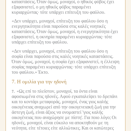
καταστάσεις.
Όταν όμως, μοναχοί, ο ηθικός φόβος έχει
εξαφανιστεί, ο μη ηθικός φόβος παραμένει
κυριαρχώντας·
τότε υπάρχει επίτευξη του φαύλου.
«Δεν υπάρχει, μοναχοί, επίτευξη του φαύλου όσο η
ενεργητικότητα είναι παρούσα στις καλές νοητικές
καταστάσεις.
Όταν όμως, μοναχοί, η ενεργητικότητα έχει
εξαφανιστεί, η οκνηρία παραμένει κυριαρχώντας·
τότε
υπάρχει επίτευξη του φαύλου.
«Δεν υπάρχει, μοναχοί, επίτευξη του φαύλου όσο η
σοφία είναι παρούσα στις καλές νοητικές καταστάσεις.
Όταν όμως, μοναχοί, η σοφία έχει εξαφανιστεί, η έλλειψη
σοφίας παραμένει κυριαρχώντας·
τότε υπάρχει επίτευξη
του φαύλου.»
Έκτο.
7.
Η ομιλία για την ηδονή
«Ως επί το πλείστον, μοναχοί, τα όντα είναι
7.
αφοσιωμένα στις ηδονές.
Αφού εγκαταλείψει το δρεπάνι
και το κοντάρι μεταφοράς, μοναχοί, ένας γιος καλής
οικογένειας αναχωρεί από την οικογενειακή ζωή για την
άστεγη ζωή, είναι άξιος να ονομαστεί 'γιος καλής
οικογένειας που αναχώρησε με πίστη'.
Για ποιο λόγο;
Οι
ηδονές, μοναχοί, είναι εύκολο να αποκτηθούν με τη
νεότητα, είτε τέτοιες είτε αλλιώτικες.
Και οι κατώτερες