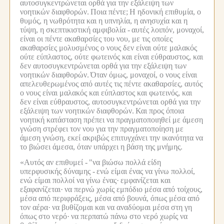
αυτοσυγκεντρώνεται ορθά για την εξάλειψη των
νοητικών διαφθορών.
Ποια πέντε;
Η ηδονική επιθυμία, ο
θυμός, η νωθρότητα και η υπνηλία, η ανησυχία και η
τύψη, η σκεπτικιστική αμφιβολία -
αυτές λοιπόν, μοναχοί,
είναι οι πέντε ακαθαρσίες του νου, με τις οποίες
ακαθαρσίες μολυσμένος ο νους δεν είναι ούτε μαλακός
ούτε εύπλαστος, ούτε φωτεινός και είναι εύθραυστος, και
δεν αυτοσυγκεντρώνεται ορθά για την εξάλειψη των
νοητικών διαφθορών.
Όταν όμως, μοναχοί, ο νους είναι
απελευθερωμένος από αυτές τις πέντε ακαθαρσίες, αυτός
ο νους είναι μαλακός και εύπλαστος και φωτεινός, και
δεν είναι εύθραυστος, αυτοσυγκεντρώνεται ορθά για την
εξάλειψη των νοητικών διαφθορών.
Και προς όποια
νοητική κατάσταση πρέπει να πραγματοποιηθεί με άμεση
γνώση στρέφει τον νου για την πραγματοποίηση με
άμεση γνώση, εκεί ακριβώς επιτυγχάνει την ικανότητα να
το βιώσει άμεσα, όταν υπάρχει η βάση της μνήμης.
«Αυτός αν επιθυμεί -
"να βιώσω πολλά είδη
υπερφυσικής δύναμης -
ενώ είμαι ένας να γίνω πολλοί,
ενώ είμαι πολλοί να γίνω ένας·
εμφανίζεται και
εξαφανίζεται·
να περνώ χωρίς εμπόδιο μέσα από τοίχους,
μέσα από περιφράξεις, μέσα από βουνά, όπως μέσα από
τον αέρα·
να βυθίζομαι και να αναδύομαι μέσα στη γη
όπως στο νερό·
να περπατώ πάνω στο νερό χωρίς να