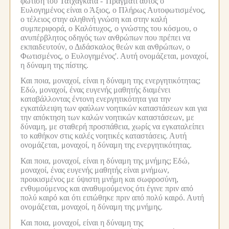
φώτιση του Τατχάγκατα -
'Πράγματι αυτός ο
Ευλογημένος είναι ο Άξιος, ο Πλήρως Αυτοφωτισμένος,
ο τέλειος στην αληθινή γνώση και στην καλή
συμπεριφορά, ο Καλότυχος, ο γνώστης του κόσμου, ο
ανυπέρβλητος οδηγός των ανθρώπων που πρέπει να
εκπαιδευτούν, ο Διδάσκαλος θεών και ανθρώπων, ο
Φωτισμένος, ο Ευλογημένος'.
Αυτή ονομάζεται, μοναχοί,
η δύναμη της πίστης.
Και ποια, μοναχοί, είναι η δύναμη της ενεργητικότητας;
Εδώ, μοναχοί, ένας ευγενής μαθητής διαμένει
καταβάλλοντας έντονη ενεργητικότητα για την
εγκατάλειψη των φαύλων νοητικών καταστάσεων και για
την απόκτηση των καλών νοητικών καταστάσεων, με
δύναμη, με σταθερή προσπάθεια, χωρίς να εγκαταλείπει
το καθήκον στις καλές νοητικές καταστάσεις.
Αυτή
ονομάζεται, μοναχοί, η δύναμη της ενεργητικότητας.
Και ποια, μοναχοί, είναι η δύναμη της μνήμης;
Εδώ,
μοναχοί, ένας ευγενής μαθητής είναι μνήμων,
προικισμένος με ύψιστη μνήμη και σωφροσύνη,
ενθυμούμενος και αναθυμούμενος ότι έγινε πριν από
πολύ καιρό και ότι ειπώθηκε πριν από πολύ καιρό.
Αυτή
ονομάζεται, μοναχοί, η δύναμη της μνήμης.
Και ποια, μοναχοί, είναι η δύναμη της