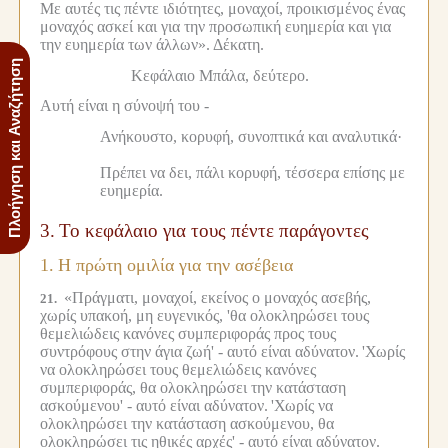
Με αυτές τις πέντε ιδιότητες, μοναχοί, προικισμένος ένας
μοναχός ασκεί και για την προσωπική ευημερία και για
την ευημερία των άλλων».
Δέκατη.
Πλοήγηση και Αναζήτηση
Κεφάλαιο Μπάλα, δεύτερο.
Αυτή είναι η σύνοψή του -
Ανήκουστο, κορυφή, συνοπτικά και αναλυτικά·
Πρέπει να δει, πάλι κορυφή, τέσσερα επίσης με
ευημερία.
3.
Το κεφάλαιο για τους πέντε παράγοντες
1.
Η πρώτη ομιλία για την ασέβεια
«Πράγματι, μοναχοί, εκείνος ο μοναχός ασεβής,
21.
χωρίς υπακοή, μη ευγενικός, 'θα ολοκληρώσει τους
θεμελιώδεις κανόνες συμπεριφοράς προς τους
συντρόφους στην άγια ζωή' - αυτό είναι αδύνατον.
'Χωρίς
να ολοκληρώσει τους θεμελιώδεις κανόνες
συμπεριφοράς, θα ολοκληρώσει την κατάσταση
ασκούμενου' - αυτό είναι αδύνατον.
'Χωρίς να
ολοκληρώσει την κατάσταση ασκούμενου, θα
ολοκληρώσει τις ηθικές αρχές' - αυτό είναι αδύνατον.