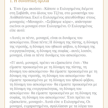
1.
Η συνοπτική ομιλία
Έτσι έχω ακούσει -
Κάποτε ο Ευλογημένος διέμενε
1.
στη Σαβάτθι, στο άλσος του Τζέτα, στο μοναστήρι του
Ανάθαπίντικα.
Εκεί ο Ευλογημένος απευθύνθηκε στους
μοναχούς:
«Μοναχοί».
«Σεβάσμιε κύριε», απάντησαν
εκείνοι οι μοναχοί στον Ευλογημένο.
Ο Ευλογημένος
είπε αυτό:
«Αυτές οι πέντε, μοναχοί, είναι οι δυνάμεις του
ασκούμενου.
Ποια πέντε;
Η δύναμη της πίστης, η δύναμη
της ντροπής, η δύναμη του ηθικού φόβου, η δύναμη της
ενεργητικότητας, η δύναμη της σοφίας -
αυτές λοιπόν,
μοναχοί, είναι οι πέντε δυνάμεις του ασκούμενου.
«Γι' αυτό, μοναχοί, πρέπει να εξασκείστε έτσι -
'Θα
είμαστε προικισμένοι με τη δύναμη της πίστης, τη
δύναμη του ασκούμενου· θα είμαστε προικισμένοι με τη
δύναμη της ντροπής, τη δύναμη του ασκούμενου· θα
είμαστε προικισμένοι με τη δύναμη του ηθικού φόβου,
τη δύναμη του ασκούμενου· θα είμαστε προικισμένοι με
τη δύναμη της ενεργητικότητας, τη δύναμη του
ασκούμενου· θα είμαστε προικισμένοι με τη δύναμη της
σοφίας, τη δύναμη του ασκούμενου'.
Έτσι πρέπει να
εξασκείστε, μοναχοί».
Αυτά είπε ο Ευλογημένος.
Οι
μοναχοί, ευχαριστημένοι, αγαλλίασαν με τα λόγια του