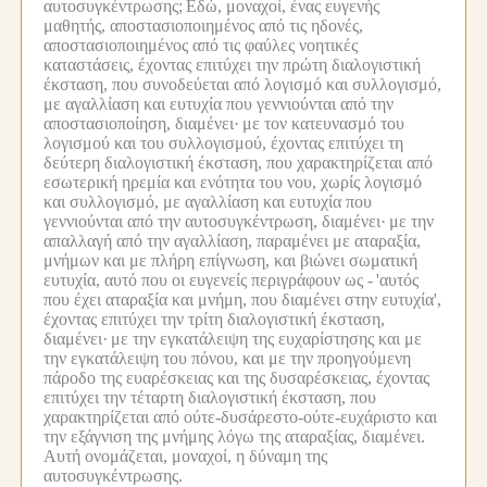
αυτοσυγκέντρωσης;
Εδώ, μοναχοί, ένας ευγενής
μαθητής, αποστασιοποιημένος από τις ηδονές,
αποστασιοποιημένος από τις φαύλες νοητικές
καταστάσεις, έχοντας επιτύχει την πρώτη διαλογιστική
έκσταση, που συνοδεύεται από λογισμό και συλλογισμό,
με αγαλλίαση και ευτυχία που γεννιούνται από την
αποστασιοποίηση, διαμένει·
με τον κατευνασμό του
λογισμού και του συλλογισμού, έχοντας επιτύχει τη
δεύτερη διαλογιστική έκσταση, που χαρακτηρίζεται από
εσωτερική ηρεμία και ενότητα του νου, χωρίς λογισμό
και συλλογισμό, με αγαλλίαση και ευτυχία που
γεννιούνται από την αυτοσυγκέντρωση, διαμένει·
με την
απαλλαγή από την αγαλλίαση, παραμένει με αταραξία,
μνήμων και με πλήρη επίγνωση, και βιώνει σωματική
ευτυχία, αυτό που οι ευγενείς περιγράφουν ως -
'αυτός
που έχει αταραξία και μνήμη, που διαμένει στην ευτυχία',
έχοντας επιτύχει την τρίτη διαλογιστική έκσταση,
διαμένει·
με την εγκατάλειψη της ευχαρίστησης και με
την εγκατάλειψη του πόνου, και με την προηγούμενη
πάροδο της ευαρέσκειας και της δυσαρέσκειας, έχοντας
επιτύχει την τέταρτη διαλογιστική έκσταση, που
χαρακτηρίζεται από ούτε-δυσάρεστο-ούτε-ευχάριστο και
την εξάγνιση της μνήμης λόγω της αταραξίας, διαμένει.
Αυτή ονομάζεται, μοναχοί, η δύναμη της
αυτοσυγκέντρωσης.