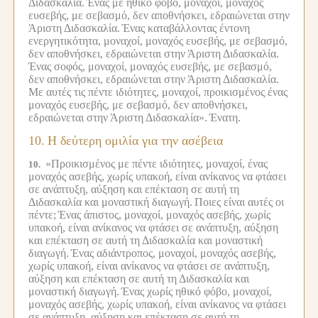
Διδασκαλία.
Ένας με ηθικό φόβο, μοναχοί, μοναχός
ευσεβής, με σεβασμό, δεν αποθνήσκει, εδραιώνεται στην
Άριστη Διδασκαλία.
Ένας καταβάλλοντας έντονη
ενεργητικότητα, μοναχοί, μοναχός ευσεβής, με σεβασμό,
δεν αποθνήσκει, εδραιώνεται στην Άριστη Διδασκαλία.
Ένας σοφός, μοναχοί, μοναχός ευσεβής, με σεβασμό,
δεν αποθνήσκει, εδραιώνεται στην Άριστη Διδασκαλία.
Με αυτές τις πέντε ιδιότητες, μοναχοί, προικισμένος ένας
μοναχός ευσεβής, με σεβασμό, δεν αποθνήσκει,
εδραιώνεται στην Άριστη Διδασκαλία».
Ένατη.
10.
Η δεύτερη ομιλία για την ασέβεια
«Προικισμένος με πέντε ιδιότητες, μοναχοί, ένας
10.
μοναχός ασεβής, χωρίς υπακοή, είναι ανίκανος να φτάσει
σε ανάπτυξη, αύξηση και επέκταση σε αυτή τη
Διδασκαλία και μοναστική διαγωγή.
Ποιες είναι αυτές οι
πέντε;
Ένας άπιστος, μοναχοί, μοναχός ασεβής, χωρίς
υπακοή, είναι ανίκανος να φτάσει σε ανάπτυξη, αύξηση
και επέκταση σε αυτή τη Διδασκαλία και μοναστική
διαγωγή.
Ένας αδιάντροπος, μοναχοί, μοναχός ασεβής,
χωρίς υπακοή, είναι ανίκανος να φτάσει σε ανάπτυξη,
αύξηση και επέκταση σε αυτή τη Διδασκαλία και
μοναστική διαγωγή.
Ένας χωρίς ηθικό φόβο, μοναχοί,
μοναχός ασεβής, χωρίς υπακοή, είναι ανίκανος να φτάσει
σε ανάπτυξη, αύξηση και επέκταση σε αυτή τη