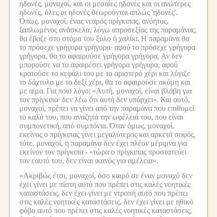
ηδονές, μοναχοί, και οι μεσαίες ηδονές και οι ανώτερες
ηδονές, όλες οι ηδονές θεωρούνται απλώς 'ηδονές'.
Όπως, μοναχοί, ένας νεαρός πρίγκιπας, ανόητος,
ξαπλωμένος ανάσκελα, λόγω απροσεξίας της παραμάνας,
θα έβαζε στο στόμα του ξύλο ή χαλίκι.
Η παραμάνα θα
το πρόσεχε γρήγορα γρήγορα·
αφού το πρόσεχε γρήγορα
γρήγορα, θα το αφαιρούσε γρήγορα γρήγορα.
Αν δεν
μπορούσε να το αφαιρέσει γρήγορα γρήγορα, αφού
κρατούσε το κεφάλι του με το αριστερό χέρι και λύγιζε
το δάχτυλο με το δεξί χέρι, θα το αφαιρούσε ακόμη και
με αίμα.
Για ποιο λόγο;
«Αυτή, μοναχοί, είναι βλάβη για
τον πρίγκιπα·
δεν λέω ότι αυτή δεν υπάρχει».
Και αυτό,
μοναχοί, πρέπει να γίνει από την παραμάνα που επιθυμεί
το καλό του, που αναζητά την ωφέλειά του, που είναι
συμπονετική, από συμπόνια.
Όταν όμως, μοναχοί,
εκείνος ο πρίγκιπας γίνει μεγαλύτερος και αρκετά σοφός,
τότε, μοναχοί, η παραμάνα δεν έχει πλέον μέριμνα για
εκείνον τον πρίγκιπα -
«τώρα ο πρίγκιπας προστατεύει
τον εαυτό του, δεν είναι ικανός για αμέλεια».
«Ακριβώς έτσι, μοναχοί, όσο καιρό σε έναν μοναχό δεν
έχει γίνει με πίστη αυτό που πρέπει στις καλές νοητικές
καταστάσεις, δεν έχει γίνει με ντροπή αυτό που πρέπει
στις καλές νοητικές καταστάσεις, δεν έχει γίνει με ηθικό
φόβο αυτό που πρέπει στις καλές νοητικές καταστάσεις,