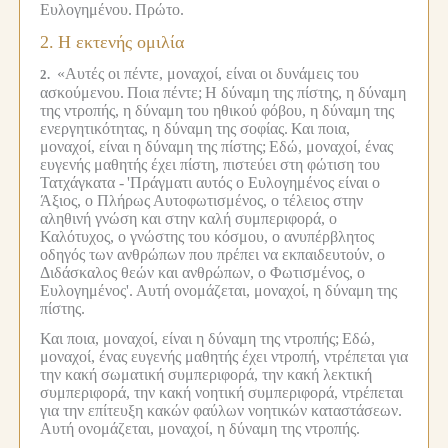
Ευλογημένου.
Πρώτο.
2.
Η εκτενής ομιλία
«Αυτές οι πέντε, μοναχοί, είναι οι δυνάμεις του
2.
ασκούμενου.
Ποια πέντε;
Η δύναμη της πίστης, η δύναμη
της ντροπής, η δύναμη του ηθικού φόβου, η δύναμη της
ενεργητικότητας, η δύναμη της σοφίας.
Και ποια,
μοναχοί, είναι η δύναμη της πίστης;
Εδώ, μοναχοί, ένας
ευγενής μαθητής έχει πίστη, πιστεύει στη φώτιση του
Τατχάγκατα -
'Πράγματι αυτός ο Ευλογημένος είναι ο
Άξιος, ο Πλήρως Αυτοφωτισμένος, ο τέλειος στην
αληθινή γνώση και στην καλή συμπεριφορά, ο
Καλότυχος, ο γνώστης του κόσμου, ο ανυπέρβλητος
οδηγός των ανθρώπων που πρέπει να εκπαιδευτούν, ο
Διδάσκαλος θεών και ανθρώπων, ο Φωτισμένος, ο
Ευλογημένος'.
Αυτή ονομάζεται, μοναχοί, η δύναμη της
πίστης.
Και ποια, μοναχοί, είναι η δύναμη της ντροπής;
Εδώ,
μοναχοί, ένας ευγενής μαθητής έχει ντροπή, ντρέπεται για
την κακή σωματική συμπεριφορά, την κακή λεκτική
συμπεριφορά, την κακή νοητική συμπεριφορά, ντρέπεται
για την επίτευξη κακών φαύλων νοητικών καταστάσεων.
Αυτή ονομάζεται, μοναχοί, η δύναμη της ντροπής.