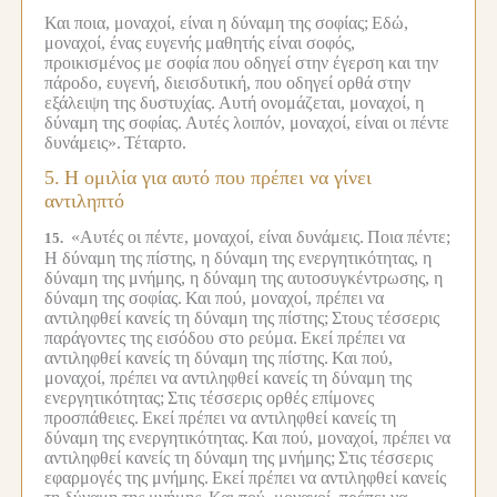
Και ποια, μοναχοί, είναι η δύναμη της σοφίας;
Εδώ,
μοναχοί, ένας ευγενής μαθητής είναι σοφός,
προικισμένος με σοφία που οδηγεί στην έγερση και την
πάροδο, ευγενή, διεισδυτική, που οδηγεί ορθά στην
εξάλειψη της δυστυχίας.
Αυτή ονομάζεται, μοναχοί, η
δύναμη της σοφίας.
Αυτές λοιπόν, μοναχοί, είναι οι πέντε
δυνάμεις».
Τέταρτο.
5.
Η ομιλία για αυτό που πρέπει να γίνει
αντιληπτό
«Αυτές οι πέντε, μοναχοί, είναι δυνάμεις.
Ποια πέντε;
15.
Η δύναμη της πίστης, η δύναμη της ενεργητικότητας, η
δύναμη της μνήμης, η δύναμη της αυτοσυγκέντρωσης, η
δύναμη της σοφίας.
Και πού, μοναχοί, πρέπει να
αντιληφθεί κανείς τη δύναμη της πίστης;
Στους τέσσερις
παράγοντες της εισόδου στο ρεύμα.
Εκεί πρέπει να
αντιληφθεί κανείς τη δύναμη της πίστης.
Και πού,
μοναχοί, πρέπει να αντιληφθεί κανείς τη δύναμη της
ενεργητικότητας;
Στις τέσσερις ορθές επίμονες
προσπάθειες.
Εκεί πρέπει να αντιληφθεί κανείς τη
δύναμη της ενεργητικότητας.
Και πού, μοναχοί, πρέπει να
αντιληφθεί κανείς τη δύναμη της μνήμης;
Στις τέσσερις
εφαρμογές της μνήμης.
Εκεί πρέπει να αντιληφθεί κανείς