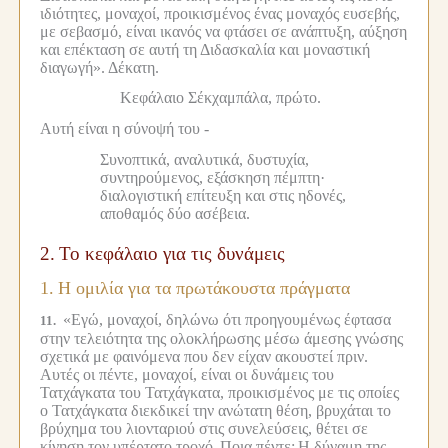
ιδιότητες, μοναχοί, προικισμένος ένας μοναχός ευσεβής,
με σεβασμό, είναι ικανός να φτάσει σε ανάπτυξη, αύξηση
και επέκταση σε αυτή τη Διδασκαλία και μοναστική
διαγωγή».
Δέκατη.
Κεφάλαιο Σέκχαμπάλα, πρώτο.
Αυτή είναι η σύνοψή του -
Συνοπτικά, αναλυτικά, δυστυχία,
συντηρούμενος, εξάσκηση πέμπτη·
διαλογιστική επίτευξη και στις ηδονές,
αποθαμός δύο ασέβεια.
2.
Το κεφάλαιο για τις δυνάμεις
1.
Η ομιλία για τα πρωτάκουστα πράγματα
«Εγώ, μοναχοί, δηλώνω ότι προηγουμένως έφτασα
11.
στην τελειότητα της ολοκλήρωσης μέσω άμεσης γνώσης
σχετικά με φαινόμενα που δεν είχαν ακουστεί πριν.
Αυτές οι πέντε, μοναχοί, είναι οι δυνάμεις του
Τατχάγκατα του Τατχάγκατα, προικισμένος με τις οποίες
ο Τατχάγκατα διεκδικεί την ανώτατη θέση, βρυχάται το
βρύχημα του λιονταριού στις συνελεύσεις, θέτει σε
κίνηση τον υπέρτατο τροχό.
Ποια πέντε;
Η δύναμη της