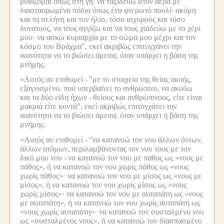
βυθίζομαι όπως στη γη·
να ταξιδεύω στον αέρα με
διασταυρωμένα πόδια όπως ένα φτερωτό πουλί·
ακόμη
και τη σελήνη και τον ήλιο, τόσο ισχυρούς και τόσο
δυνατούς, να τους αγγίζω και να τους χαϊδεύω με το χέρι
μου· να ασκώ κυριαρχία με το σώμα μου μέχρι και τον
κόσμο του Βράχμα", εκεί ακριβώς επιτυγχάνει την
ικανότητα να το βιώσει άμεσα, όταν υπάρχει η βάση της
μνήμης.
«Αυτός αν επιθυμεί -
"με το στοιχείο της θείας ακοής,
εξαγνισμένο, που υπερβαίνει το ανθρώπινο, να ακούω
και τα δύο είδη ήχων -
θείους και ανθρώπινους, είτε είναι
μακριά είτε κοντά", εκεί ακριβώς επιτυγχάνει την
ικανότητα να το βιώσει άμεσα, όταν υπάρχει η βάση της
μνήμης.
«Αυτός αν επιθυμεί -
"να κατανοώ τον νου άλλων όντων,
άλλων ατόμων, περιλαμβάνοντας τον νου τους με τον
δικό μου νου -
να κατανοώ τον νου με πάθος ως «νους με
πάθος», ή να κατανοώ τον νου χωρίς πάθος ως «νους
χωρίς πάθος»· να κατανοώ τον νου με μίσος ως «νους με
μίσος», ή να κατανοώ τον νου χωρίς μίσος ως «νους
χωρίς μίσος»· να κατανοώ τον νου με αυταπάτη ως «νους
με αυταπάτη», ή να κατανοώ τον νου χωρίς αυταπάτη ως
«νους χωρίς αυταπάτη»· να κατανοώ τον συσταλμένο νου
ως «συσταλμένος νους», ή να κατανοώ τον διασπασμένο