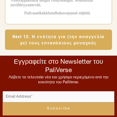
Vinayappadhānā saṅgīti vinayasaṅgīti.
Sesamettha
suviññeyyamevāti.
Pañcasatikakkhandhakavaṇṇanā niṭṭhitā.
Next 12. Η ενότητα για (την απαγγελία
με) τους επτακόσιους μοναχούς
Εγγραφείτε στο Newsletter του
PaliVerse
Λάβετε τα τελευταία νέα και χρήσιμο περιεχόμενο από την
κοινότητα του PaliVerse.