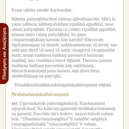
Evaṃ oḷārike nimitte kayiramāne.
Mārena pariyuṭṭhitacittoti mārena ajjhotthaṭacitto.
Māro hi
yassa sabbena sabbaṃ dvādasa vipallāsā appahīnā, tassa
cittaṃ pariyuṭṭhāti.
Therassa ca cattāro vipallāsā appahīnā,
Πλοήγηση και Αναζήτηση
tenassa māro cittaṃ pariyuṭṭhāsi.
So pana
cittapariyuṭṭhānaṃ karonto kiṃ karotīti?
Bheravaṃ
rūpārammaṇaṃ vā dasseti, saddārammaṇaṃ vā sāveti, tato
sattā taṃ disvā vā sutvā vā satiṃ vissajjetvā vivaṭamukhā
honti, tesaṃ mukhena hatthaṃ pavesetvā hadayaṃ
maddati, tato visaññāva hutvā tiṭṭhanti.
Therassa panesa
mukhena hatthaṃ pavesetuṃ kiṃ sakkhissati,
bheravārammaṇaṃ pana dassesi, taṃ disvā thero
nimittobhāsaṃ na paṭivijjhi.
Khuddānukhuddakasikkhāpadakathāvaṇṇanā niṭṭhitā.
Brahmadaṇḍakathāvaṇṇanā
Ujjavanikāyāti paṭisotagāminiyā.
Rajoharaṇanti
445.
rajopuñchanī.
Na kulavaṃ gamentīti niratthakavināsanaṃ
na gamenti.
Kucchito lavo kulavo, anayavināsoti vuttaṃ
hoti.
‘‘Dhammavinayasaṅgītiyā’’ti vattabbe saṅgītiyā
vinayappadhānattā ‘‘vinayasaṅgītiyā’’ti vuttaṃ.