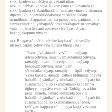
sikkhāpadesu samādāya na vattanti nāma
assajipunabbasukā viya.
Navaṃ pana katikavattaṃ vā
sikkhāpadaṃ vā abandhantā, dhammato vinayato sāsanaṃ
dīpentā, khuddānukhuddakampi ca sikkhāpadaṃ
asamūhanantā appaññattaṃ na paññapenti, paññattaṃ na
samucchindanti, yathāpaññattesu sikkhāpadesu samādāya
vattanti nāma āyasmā upaseno viya āyasmā yaso
kākaṇḍakaputto viya ca.
Bhagavatā oḷārike nimitte kayiramāneti vesāliṃ
443.
nissāya cāpāle cetiye viharantena bhagavatā -
‘‘Ramaṇīyā, ānanda, vesālī, ramaṇīyaṃ
udenacetiyaṃ, ramaṇīyaṃ gotamakacetiyaṃ,
ramaṇīyaṃ sattambacetiyaṃ, ramaṇīyaṃ
bahuputtacetiyaṃ, ramaṇīyaṃ
sārandadacetiyaṃ, ramaṇīyaṃ cāpālacetiyaṃ.
Yassa kassaci, ānanda, cattāro iddhipādā bhāvitā
bahulīkatā yānīkatā vatthukatā anuṭṭhitā paricitā
susamāraddhā, so ākaṅkhamāno kappaṃ vā
tiṭṭheyya kappāvasesaṃ vā.
Tathāgatassa kho
pana, ānanda, cattāro iddhipādā bhāvitā
bahulīkatā yānīkatā vatthukatā anuṭṭhitā paricitā
susamāraddhā, so ākaṅkhamāno, ānanda,
tathāgato kappaṃ vā tiṭṭheyya kappāvasesaṃ
vā’’ti -