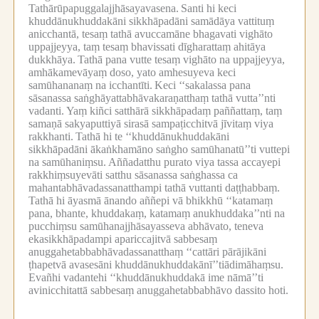
Tathārūpapuggalajjhāsayavasena.
Santi hi keci
khuddānukhuddakāni sikkhāpadāni samādāya vattituṃ
anicchantā, tesaṃ tathā avuccamāne bhagavati vighāto
uppajjeyya, taṃ tesaṃ bhavissati dīgharattaṃ ahitāya
dukkhāya.
Tathā pana vutte tesaṃ vighāto na uppajjeyya,
amhākamevāyaṃ doso, yato amhesuyeva keci
samūhananaṃ na icchantīti.
Keci ‘‘sakalassa pana
sāsanassa saṅghāyattabhāvakaraṇatthaṃ tathā vutta’’nti
vadanti.
Yaṃ kiñci satthārā sikkhāpadaṃ paññattaṃ, taṃ
samaṇā sakyaputtiyā sirasā sampaṭicchitvā jīvitaṃ viya
rakkhanti.
Tathā hi te ‘‘khuddānukhuddakāni
sikkhāpadāni ākaṅkhamāno saṅgho samūhanatū’’ti vuttepi
na samūhaniṃsu.
Aññadatthu purato viya tassa accayepi
rakkhiṃsuyevāti satthu sāsanassa saṅghassa ca
mahantabhāvadassanatthampi tathā vuttanti daṭṭhabbaṃ.
Tathā hi āyasmā ānando aññepi vā bhikkhū ‘‘katamaṃ
pana, bhante, khuddakaṃ, katamaṃ anukhuddaka’’nti na
pucchiṃsu samūhanajjhāsayasseva abhāvato, teneva
ekasikkhāpadampi apariccajitvā sabbesaṃ
anuggahetabbabhāvadassanatthaṃ ‘‘cattāri pārājikāni
ṭhapetvā avasesāni khuddānukhuddakānī’’tiādimāhaṃsu.
Evañhi vadantehi ‘‘khuddānukhuddakā ime nāmā’’ti
avinicchitattā sabbesaṃ anuggahetabbabhāvo dassito hoti.