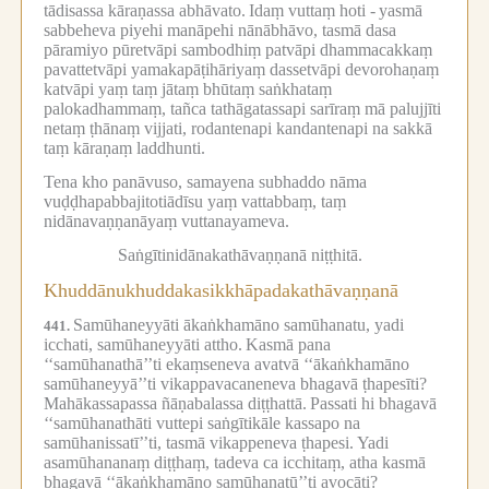
tādisassa kāraṇassa abhāvato.
Idaṃ vuttaṃ hoti -
yasmā
sabbeheva piyehi manāpehi nānābhāvo, tasmā dasa
pāramiyo pūretvāpi sambodhiṃ patvāpi dhammacakkaṃ
pavattetvāpi yamakapāṭihāriyaṃ dassetvāpi devorohaṇaṃ
katvāpi yaṃ taṃ jātaṃ bhūtaṃ saṅkhataṃ
palokadhammaṃ, tañca tathāgatassapi sarīraṃ mā palujjīti
netaṃ ṭhānaṃ vijjati, rodantenapi kandantenapi na sakkā
taṃ kāraṇaṃ laddhunti.
Tena kho panāvuso, samayena subhaddo nāma
vuḍḍhapabbajitotiādīsu yaṃ vattabbaṃ, taṃ
nidānavaṇṇanāyaṃ vuttanayameva.
Saṅgītinidānakathāvaṇṇanā niṭṭhitā.
Khuddānukhuddakasikkhāpadakathāvaṇṇanā
Samūhaneyyāti ākaṅkhamāno samūhanatu, yadi
441.
icchati, samūhaneyyāti attho.
Kasmā pana
‘‘samūhanathā’’ti ekaṃseneva avatvā ‘‘ākaṅkhamāno
samūhaneyyā’’ti vikappavacaneneva bhagavā ṭhapesīti?
Mahākassapassa ñāṇabalassa diṭṭhattā.
Passati hi bhagavā
‘‘samūhanathāti vuttepi saṅgītikāle kassapo na
samūhanissatī’’ti, tasmā vikappeneva ṭhapesi.
Yadi
asamūhananaṃ diṭṭhaṃ, tadeva ca icchitaṃ, atha kasmā
bhagavā ‘‘ākaṅkhamāno samūhanatū’’ti avocāti?