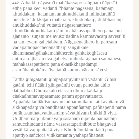
Atha kho āyasmā mahākassapo saṅghaṃ ñāpesīti
442.
ettha pana keci vadanti ‘‘bhante nāgasena, katamaṃ
khuddakaṃ, katamaṃ anukhuddakanti milindaraññā
pucchite ‘dukkaṭaṃ mahārāja, khuddakaṃ, dubbhāsitaṃ
anukhuddaka’nti vuttattā nāgasenatthero
khuddānukhuddakaṃ jāni, mahākassapatthero pana taṃ
ajānanto ‘suṇātu me āvuso’tiādinā kammavācaṃ sāvesī’’ti,
na taṃ evaṃ gahetabbaṃ.
Nāgasenatthero hi paresaṃ
vādapathopacchedanatthaṃ saṅgītikāle
dhammasaṅgāhakamahātherehi gahitakoṭṭhāsesu
antimakoṭṭhāsameva gahetvā milindarājānaṃ saññāpesi,
mahākassapatthero pana ekasikkhāpadampi
asamūhanitukāmatāya tathā kammavācaṃ sāvesi.
Tattha gihigatānīti gihipaṭisaṃyuttānīti vadanti.
Gihīsu
gatāni, tehi ñātāni gihigatānīti evaṃ panettha attho
daṭṭhabbo.
Dhūmakālo etassāti dhūmakālikaṃ
citakadhūmavūpasamato paraṃ appavattanato.
Appaññattantiādīsu navaṃ adhammikaṃ katikavattaṃ vā
sikkhāpadaṃ vā bandhantā appaññattaṃ paññapenti nāma
purāṇasanthatavatthusmiṃ sāvatthiyaṃ bhikkhū viya.
Uddhammaṃ ubbinayaṃ sāsanaṃ dīpentā paññattaṃ
samucchindanti nāma vassasataparinibbute bhagavati
vesālikā vajjiputtakā viya.
Khuddānukhuddakā pana
āpattiyo sañcicca vītikkamantā yathāpaññattesu