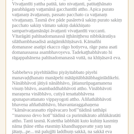
Vivaṭṭantīti yattha patitā, tato nivaṭṭanti, patitaṭṭhānato
parabhāgaṃ vaṭṭamānā gacchantīti attho.
Apica purato
vaṭṭanaṃ āvaṭṭanaṃ, passato pacchato ca vaṭṭanaṃ
vivaṭṭanaṃ.
Tasmā dve pāde pasāretvā sakiṃ purato sakiṃ
pacchato sakiṃ vāmato sakiṃ dakkhiṇato
samparivaṭṭamānāpi āvaṭṭanti vivaṭṭantīti vuccanti.
Vītarāgāti pahīnadomanassā iṭṭhāniṭṭhesu nibbikāratāya
silāthambhasadisā anāgāmikhīṇāsavā.
Kāmañhi
domanasse asatipi ekacco rāgo hotiyeva, rāge pana asati
domanassassa asambhavoyeva.
Tadekaṭṭhabhāvato hi
rāgappahānena pahīnadomanassā vuttā, na khīṇāsavā eva.
Sabbeheva piyehītiādīsu piyāyitabbato piyehi
manavaḍḍhanato manāpehi mātāpitābhātābhaginīādikehi.
Nānābhāvoti jātiyā nānābhāvo, jātianurūpagamanena
visuṃ bhāvo, asambaddhabhāvoti attho.
Vinābhāvoti
maraṇena vinābhāvo, cutiyā tenattabhāvena
apunapavattanato vippayogoti attho.
Aññathābhāvoti
bhavena aññathābhāvo, bhavantaraggahaṇena
‘‘kāmāvacarasatto rūpāvacaro hotī’’tiādinā tatthāpi
‘‘manusso devo hotī’’tiādinā ca purimākārato aññākāratāti
attho.
Tanti tasmā.
Kutettha labbhāti kuto kuhiṃ kasmiṃ
nāma ṭhāne ettha etasmiṃ khandhappavatte yaṃ taṃ
jātaṃ...pe...
mā palujjīti laddhuṃ sakkā, na sakkā eva