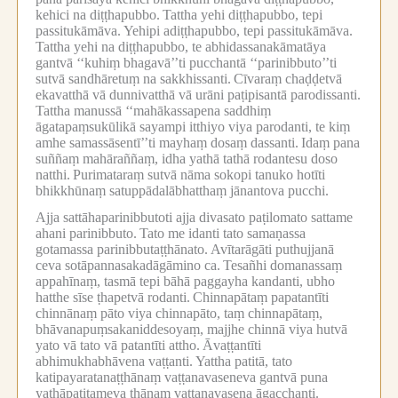
kehici na diṭṭhapubbo.
Tattha yehi diṭṭhapubbo, tepi
passitukāmāva.
Yehipi adiṭṭhapubbo, tepi passitukāmāva.
Tattha yehi na diṭṭhapubbo, te abhidassanakāmatāya
gantvā ‘‘kuhiṃ bhagavā’’ti pucchantā ‘‘parinibbuto’’ti
sutvā sandhāretuṃ na sakkhissanti.
Cīvaraṃ chaḍḍetvā
ekavatthā vā dunnivatthā vā urāni paṭipisantā parodissanti.
Tattha manussā ‘‘mahākassapena saddhiṃ
āgatapaṃsukūlikā sayampi itthiyo viya parodanti, te kiṃ
amhe samassāsentī’’ti mayhaṃ dosaṃ dassanti.
Idaṃ pana
suññaṃ mahāraññaṃ, idha yathā tathā rodantesu doso
natthi.
Purimataraṃ sutvā nāma sokopi tanuko hotīti
bhikkhūnaṃ satuppādalābhatthaṃ jānantova pucchi.
Ajja sattāhaparinibbutoti ajja divasato paṭilomato sattame
ahani parinibbuto.
Tato me idanti tato samaṇassa
gotamassa parinibbutaṭṭhānato.
Avītarāgāti puthujjanā
ceva sotāpannasakadāgāmino ca.
Tesañhi domanassaṃ
appahīnaṃ, tasmā tepi bāhā paggayha kandanti, ubho
hatthe sīse ṭhapetvā rodanti.
Chinnapātaṃ papatantīti
chinnānaṃ pāto viya chinnapāto, taṃ chinnapātaṃ,
bhāvanapuṃsakaniddesoyaṃ, majjhe chinnā viya hutvā
yato vā tato vā patantīti attho.
Āvaṭṭantīti
abhimukhabhāvena vaṭṭanti.
Yattha patitā, tato
katipayaratanaṭṭhānaṃ vaṭṭanavaseneva gantvā puna
yathāpatitameva ṭhānaṃ vaṭṭanavasena āgacchanti.