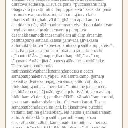
dūratova addasaṃ.
Disvā ca pana ‘‘pucchissāmi naṃ
bhagavato pavatti’’nti cittaṃ uppādetvā ‘‘sace kho pana
nisinnakova pucchissāmi, satthari agāravo kato
bhavissatī’’ti uṭṭhahitvā ṭhitaṭṭhānato apakkamma
chaddanto nāgarājā maṇicammaṃ viya dasabaladattiyaṃ
meghavaṇṇapaṃsukūlacīvaraṃ pārupitvā
dasanakhasamodhānasamujjalaṃ añjaliṃ sirasmiṃ
patiṭṭhāpetvā satthari katena gāravena ājīvakassa
abhimukho hutvā ‘‘apāvuso amhākaṃ satthāraṃ jānāsī’’ti
āha.
Kiṃ pana satthu parinibbānaṃ jānanto pucchi
ajānantoti?
Āvajjanappaṭibaddhaṃ khīṇāsavānaṃ
jānanaṃ.
Anāvajjitattā panesa ajānanto pucchīti eke.
Thero samāpattibahulo
rattiṭṭhānadivāṭṭhānaleṇamaṇḍapādīsu niccaṃ
samāpattiphaleneva yāpeti.
Kulasantakampi gāmaṃ
pavisitvā dvāre samāpajjitvā samāpattito vuṭṭhitova
bhikkhaṃ gaṇhāti.
Thero kira ‘‘iminā me pacchimena
attabhāvena mahājanānuggahaṃ karissāmi, ye mayhaṃ
bhikkhaṃ vā denti, gandhamālādīhi vā sakkāraṃ karonti,
tesaṃ taṃ mahapphalaṃ hotū’’ti evaṃ karoti.
Tasmā
samāpattibahulatāya na jāni.
Iti ajānantova pucchīti
vadanti, taṃ na gahetabbaṃ.
Na hettha ajānanakāraṇaṃ
atthi.
Abhilakkhitaṃ satthu parinibbānaṃ ahosi
dasasahassilokadhātukampanādīhi nimittehi.
Therassa
pana parisāya kehici bhikkhūhi bhagavā diṭṭhapubbo,