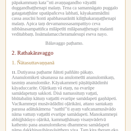
pāpakammaṃ kata’’nti avaṇṇagandho vāyatīti
duggandhaṭṭhenapi malaṃ.
Tena ca samannāgato puggalo
gatagataṭṭhāne upatāpañceva labhati, kāyakammādīni
cassa asucīni honti apabhassarānīti kiliṭṭhakaraṇaṭṭhenapi
malaṃ.
Apica taṃ devamanussasampattiyo ceva
nibbānasampattiñca milāpetīti milāpanaṭṭhenapi malanti
veditabbaṃ.
Issāmalamaccheramalesupi eseva nayo.
Bālavaggo paṭhamo.
2.
Rathakāravaggo
1.
Ñātasuttavaṇṇanā
Dutiyassa paṭhame ñātoti paññāto pākaṭo.
11.
Ananulomiketi sāsanassa na anulometīti ananulomikaṃ,
tasmiṃ ananulomike.
Kāyakammeti pāṇātipātādimhi
kāyaduccarite.
Oḷārikaṃ vā etaṃ, na evarūpe
samādapetuṃ sakkoti.
Disā namassituṃ vaṭṭati,
bhūtabaliṃ kātuṃ vaṭṭatīti evarūpe samādapeti gaṇhāpeti.
Vacīkammepi musāvādādīni oḷārikāni, attano santakaṃ
parassa adātukāmena ‘‘natthī’’ti ayaṃ vañcanamusāvādo
nāma vattuṃ vaṭṭatīti evarūpe samādapeti.
Manokammepi
abhijjhādayo oḷārikā, kammaṭṭhānaṃ visaṃvādetvā
kathento pana ananulomikesu dhammesu samādapeti
nāma dakkhiṇavihāravāsitthero viya.
Taṃ kira theraṃ eko