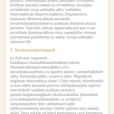
guttiñca.
Saṃvidahatīti ṭhapeti paññapeti.
Evarūpanti
tividhaṃ kāyaduccaritaṃ na sevitabbaṃ, sucaritaṃ
sevitabbanti evaṃ sabbattha attho veditabbo.
Saṃvidahitvāti ṭhapetvā kathetvā.
Dhammeneva
anuttaraṃ dhammacakkaṃ pavattetīti
navalokuttaradhammeneva asadisaṃ dhammacakkaṃ
pavatteti.
Taṃ hoti cakkaṃ appaṭivattiyanti taṃ evaṃ
pavattitaṃ dhammacakkaṃ etesu samaṇādīsu ekenapi
paṭivattetuṃ paṭibāhituṃ na sakkā.
Sesaṃ sabbattha
uttānamevāti.
5.
Sacetanasuttavaṇṇanā
Pañcame isipataneti
15.
buddhapaccekabuddhasaṅkhātānaṃ isīnaṃ
dhammacakkappavattanatthāya ceva
uposathakaraṇatthāya ca āgantvā patane, sannipātaṭṭhāneti
attho.
Padanetipi pāṭho, ayameva attho.
Migadāyeti
migānaṃ abhayatthāya dinne.
Chahi māsehi chārattūnehīti
so kira raññā āṇattadivaseyeva sabbūpakaraṇāni sajjetvā
antevāsikehi saddhiṃ araññaṃ pavisitvā
gāmadvāragāmamajjhadevakulasusānādīsu ṭhitarukkhe
ceva jhāmapatitasukkharukkhe ca vivajjetvā
sampannapadese ṭhite sabbadosavivajjite
nābhiaranemīnaṃ anurūpe rukkhe gahetvā taṃ cakkaṃ
akāsi.
Tassa rukkhe vicinitvā gaṇhantassa ceva karontassa