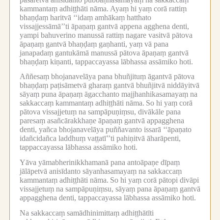
kammantaṃ adhiṭṭhāti nāma.
Ayaṃ hi yaṃ corā rattiṃ
bhaṇḍaṃ haritvā ‘‘idaṃ amhākaṃ hatthato
vissajjessāmā’’ti āpaṇaṃ gantvā appena agghena denti,
yampi bahuverino manussā rattiṃ nagare vasitvā pātova
āpaṇaṃ gantvā bhaṇḍaṃ gaṇhanti, yaṃ vā pana
janapadaṃ gantukāmā manussā pātova āpaṇaṃ gantvā
bhaṇḍaṃ kiṇanti, tappaccayassa lābhassa assāmiko hoti.
Aññesaṃ bhojanavelāya pana bhuñjituṃ āgantvā pātova
bhaṇḍaṃ paṭisāmetvā gharaṃ gantvā bhuñjitvā niddāyitvā
sāyaṃ puna āpaṇaṃ āgacchanto majjhanhikasamayaṃ na
sakkaccaṃ kammantaṃ adhiṭṭhāti nāma.
So hi yaṃ corā
pātova vissajjetuṃ na sampāpuṇiṃsu, divākāle pana
paresaṃ asañcārakkhaṇe āpaṇaṃ gantvā appagghena
denti, yañca bhojanavelāya puññavanto issarā ‘‘āpaṇato
idañcidañca laddhuṃ vaṭṭatī’’ti pahiṇitvā āharāpenti,
tappaccayassa lābhassa assāmiko hoti.
Yāva yāmabherinikkhamanā pana antoāpaṇe dīpaṃ
jālāpetvā anisīdanto sāyanhasamayaṃ na sakkaccaṃ
kammantaṃ adhiṭṭhāti nāma.
So hi yaṃ corā pātopi divāpi
vissajjetuṃ na sampāpuṇiṃsu, sāyaṃ pana āpaṇaṃ gantvā
appagghena denti, tappaccayassa lābhassa assāmiko hoti.
Na sakkaccaṃ samādhinimittaṃ adhiṭṭhātīti