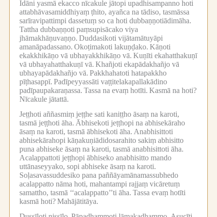
Idāni yasmā ekacco nīcakule jātopi upadhisampanno hoti
attabhāvasamiddhiyaṃ ṭhito, ayañca na tādiso, tasmāssa
sarīravipattimpi dassetuṃ so ca hoti dubbaṇṇotiādimāha.
Tattha dubbaṇṇoti paṃsupisācako viya
jhāmakhāṇuvaṇṇo.
Duddasikoti vijātamātuyāpi
amanāpadassano.
Okoṭimakoti lakuṇḍako.
Kāṇoti
ekakkhikāṇo vā ubhayakkhikāṇo vā.
Kuṇīti ekahatthakuṇī
vā ubhayahatthakuṇī vā.
Khañjoti ekapādakhañjo vā
ubhayapādakhañjo vā.
Pakkhahatoti hatapakkho
pīṭhasappī.
Padīpeyyassāti vaṭṭitelakapallakādino
padīpaupakaraṇassa.
Tassa na evaṃ hotīti.
Kasmā na hoti?
Nīcakule jātattā.
Jeṭṭhoti aññasmiṃ jeṭṭhe sati kaniṭṭho āsaṃ na karoti,
tasmā jeṭṭhoti āha.
Ābhisekoti jeṭṭhopi na abhisekāraho
āsaṃ na karoti, tasmā ābhisekoti āha.
Anabhisittoti
abhisekārahopi kāṇakuṇiādidosarahito sakiṃ abhisitto
puna abhiseke āsaṃ na karoti, tasmā anabhisittoti āha.
Acalappattoti jeṭṭhopi ābhiseko anabhisitto mando
uttānaseyyako, sopi abhiseke āsaṃ na karoti.
Soḷasavassuddesiko pana paññāyamānamassubhedo
acalappatto nāma hoti, mahantampi rajjaṃ vicāretuṃ
samattho, tasmā ‘‘acalappatto’’ti āha.
Tassa evaṃ hotīti
kasmā hoti?
Mahājātitāya.
Dussīloti nissīlo.
Pāpadhammoti lāmakadhammo.
Asucīti