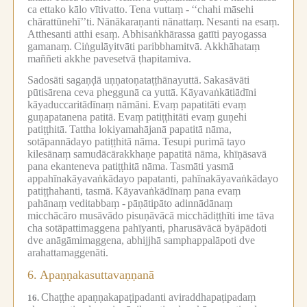
ca ettako kālo vītivatto.
Tena vuttaṃ -
‘‘chahi māsehi
chārattūnehī’’ti.
Nānākaraṇanti nānattaṃ.
Nesanti na esaṃ.
Atthesanti atthi esaṃ.
Abhisaṅkhārassa gatīti payogassa
gamanaṃ.
Ciṅgulāyitvāti paribbhamitvā.
Akkhāhataṃ
maññeti akkhe pavesetvā ṭhapitamiva.
Sadosāti sagaṇḍā uṇṇatoṇataṭṭhānayuttā.
Sakasāvāti
pūtisārena ceva pheggunā ca yuttā.
Kāyavaṅkātiādīni
kāyaduccaritādīnaṃ nāmāni.
Evaṃ papatitāti evaṃ
guṇapatanena patitā.
Evaṃ patiṭṭhitāti evaṃ guṇehi
patiṭṭhitā.
Tattha lokiyamahājanā papatitā nāma,
sotāpannādayo patiṭṭhitā nāma.
Tesupi purimā tayo
kilesānaṃ samudācārakkhaṇe papatitā nāma, khīṇāsavā
pana ekanteneva patiṭṭhitā nāma.
Tasmāti yasmā
appahīnakāyavaṅkādayo papatanti, pahīnakāyavaṅkādayo
patiṭṭhahanti, tasmā.
Kāyavaṅkādīnaṃ pana evaṃ
pahānaṃ veditabbaṃ -
pāṇātipāto adinnādānaṃ
micchācāro musāvādo pisuṇāvācā micchādiṭṭhīti ime tāva
cha sotāpattimaggena pahīyanti, pharusāvācā byāpādoti
dve anāgāmimaggena, abhijjhā samphappalāpoti dve
arahattamaggenāti.
6.
Apaṇṇakasuttavaṇṇanā
Chaṭṭhe apaṇṇakapaṭipadanti aviraddhapaṭipadaṃ
16.