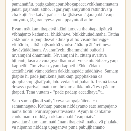
pamāṇaññū, paṭiggahaṇaparibhogapaccavekkhaṇamattaṃ
jānāti pajānātīti attho.
Jāgariyaṃ anuyuttoti rattindivaṃ
cha koṭṭhāse katvā pañcasu koṭṭhāsesu jāgaraṇabhāvaṃ
anuyutto, jāgaraṇeyeva yuttappayuttoti attho.
Evaṃ mātikaṃ ṭhapetvā idāni tameva ṭhapitapaṭipāṭiyā
vibhajanto kathañca, bhikkhave, bhikkhūtiādimāha.
Tattha
cakkhunā rūpaṃ disvātiādīnaṃ attho visuddhimagge
vitthārito, tathā paṭisaṅkhā yoniso āhāraṃ āhāreti neva
davāyātiādīnaṃ.
Āvaraṇīyehi dhammehīti pañcahi
nīvaraṇehi dhammehi.
Nīvaraṇāni hi cittaṃ āvaritvā
tiṭṭhanti, tasmā āvaraṇīyā dhammāti vuccanti.
Sīhaseyyaṃ
kappetīti sīho viya seyyaṃ kappeti.
Pāde pādaṃ
accādhāyāti vāmapādaṃ dakkhiṇapāde atiādhāya.
Samaṃ
ṭhapite hi pāde jāṇukena jāṇukaṃ gopphakena ca
gopphakaṃ ghaṭīyati, tato vedanā uṭṭhahanti.
Tasmā tassa
dosassa parivajjanatthaṃ thokaṃ atikkamitvā esa pādaṃ
ṭhapeti.
Tena vuttaṃ -
‘‘pāde pādaṃ accādhāyā’’ti.
Sato sampajānoti satiyā ceva sampajaññena ca
samannāgato.
Kathaṃ panesa niddāyanto sato sampajāno
nāma hotīti?
Purimappavattivasena.
Ayaṃ hi caṅkame
caṅkamanto niddāya okkamanabhāvaṃ ñatvā
pavattamānaṃ kammaṭṭhānaṃ ṭhapetvā mañce vā phalake
vā nipanno niddaṃ upagantvā puna pabujjhamāno