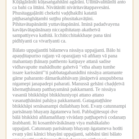
Kūṭāgārānīti kūṭasaṅgahitāni agārāni.
Ullittāvalittānīti anto
ca bahi ca littāni.
Nivātānīti nivāritavātappavesāni.
Phusitaggaḷānīti chekehi vaḍḍhakīhi katattā
piṭṭhasaṅghāṭamhi suṭṭhu phusitakavāṭāni.
Pihitavātapānānīti yuttavātapānāni.
Iminā padadvayena
kavāṭavātapānānaṃ niccapihitataṃ akathetvā
sampattiyeva kathitā.
Icchiticchitakkhaṇe pana tāni
pidhīyanti ca vivarīyanti ca.
Bālato uppajjantīti bālameva nissāya uppajjanti.
Bālo hi
apaṇḍitapuriso rajjaṃ vā oparajjaṃ vā aññaṃ vā pana
mahantaṃ ṭhānaṃ patthento katipaye attanā sadise
vidhavaputte mahādhutte gahetvā ‘‘etha ahaṃ tumhe
issare karissāmī’’ti pabbatagahanādīni nissāya antamante
gāme paharanto dāmarikabhāvaṃ jānāpetvā anupubbena
nigamepi janapadepi paharati.
Manussā gehāni chaḍḍetvā
khemaṭṭhānaṃ patthayamānā pakkamanti.
Te nissāya
vasantā bhikkhūpi bhikkhuniyopi attano attano
vasanaṭṭhānāni pahāya pakkamanti.
Gatagataṭṭhāne
bhikkhāpi senāsanampi dullabhaṃ hoti.
Evaṃ catunnampi
parisānaṃ bhayaṃ āgatameva hoti.
Pabbajjitesupi dve
bālā bhikkhū aññamaññaṃ vivādaṃ paṭṭhapetvā codanaṃ
ārabhanti.
Iti kosambivāsikānaṃ viya mahākalaho
uppajjati.
Catunnaṃ parisānaṃ bhayaṃ āgatameva hotīti
evaṃ yāni kānici bhayāni uppajjanti, sabbāni tāni bālato