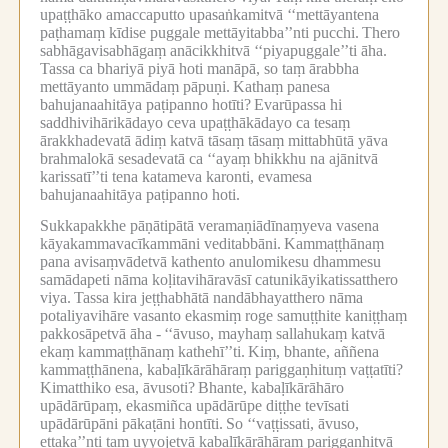
upaṭṭhāko amaccaputto upasaṅkamitvā ‘‘mettāyantena
paṭhamaṃ kīdise puggale mettāyitabba’’nti pucchi.
Thero
sabhāgavisabhāgaṃ anācikkhitvā ‘‘piyapuggale’’ti āha.
Tassa ca bhariyā piyā hoti manāpā, so taṃ ārabbha
mettāyanto ummādaṃ pāpuṇi.
Kathaṃ panesa
bahujanaahitāya paṭipanno hotīti?
Evarūpassa hi
saddhivihārikādayo ceva upaṭṭhākādayo ca tesaṃ
ārakkhadevatā ādiṃ katvā tāsaṃ tāsaṃ mittabhūtā yāva
brahmalokā sesadevatā ca ‘‘ayaṃ bhikkhu na ajānitvā
karissatī’’ti tena katameva karonti, evamesa
bahujanaahitāya paṭipanno hoti.
Sukkapakkhe pāṇātipātā veramaṇiādīnaṃyeva vasena
kāyakammavacīkammāni veditabbāni.
Kammaṭṭhānaṃ
pana avisaṃvādetvā kathento anulomikesu dhammesu
samādapeti nāma koḷitavihāravāsī catunikāyikatissatthero
viya.
Tassa kira jeṭṭhabhātā nandābhayatthero nāma
potaliyavihāre vasanto ekasmiṃ roge samuṭṭhite kaniṭṭhaṃ
pakkosāpetvā āha -
‘‘āvuso, mayhaṃ sallahukaṃ katvā
ekaṃ kammaṭṭhānaṃ kathehī’’ti.
Kiṃ, bhante, aññena
kammaṭṭhānena, kabaḷīkārāhāraṃ pariggaṇhituṃ vaṭṭatīti?
Kimatthiko esa, āvusoti?
Bhante, kabaḷīkārāhāro
upādārūpaṃ, ekasmiñca upādārūpe diṭṭhe tevīsati
upādārūpāni pākaṭāni hontīti.
So ‘‘vaṭṭissati, āvuso,
ettaka’’nti taṃ uyyojetvā kabaḷīkārāhāraṃ pariggaṇhitvā