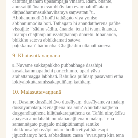
catutthajjhānaṃ upasampajja viharati.
Idaṃ, bhante,
anussatiṭṭhānaṃ evaṃbhāvitaṃ evaṃbahulīkataṃ
diṭṭhadhammasukhavihārāya saṃvattatī’’ti.
Abbhanumoditā hotīti tathāgato viya yoniso
abbhanumoditā hoti.
Tathāgato hi ānandattherena pañhe
vissajjite ‘‘sādhu sādhu, ānanda, tena hi tvaṃ, ānanda,
imampi chaṭṭhaṃ anussatiṭṭhānaṃ dhārehi.
Idhānanda,
bhikkhu satova abhikkamati satova
paṭikkamatī’’tiādimāha.
Chaṭṭhādīni uttānatthāneva.
9.
Khatasuttavaṇṇanā
Navame sukkapakkho pubbabhāge dasahipi
9.
kusalakammapathehi paricchinno, upari yāva
arahattamaggā labbhati.
Bahuñca puññaṃ pasavatīti ettha
lokiyalokuttaramissakapuññaṃ kathitaṃ.
10.
Malasuttavaṇṇanā
Dasame dussīlabhāvo dussīlyaṃ, dussīlyameva malaṃ
10.
dussīlyamalaṃ.
Kenaṭṭhena malanti?
Anudahanaṭṭhena
duggandhaṭṭhena kiliṭṭhakaraṇaṭṭhena ca.
Tañhi nirayādīsu
apāyesu anudahatīti anudahanaṭṭhenapi malaṃ.
Tena
samannāgato puggalo mātāpitūnampi santike
bhikkhusaṅghassāpi antare bodhicetiyaṭṭhānesupi
jigucchanīyo hoti, sabbadisāsu cassa ‘‘evarūpaṃ kira tena