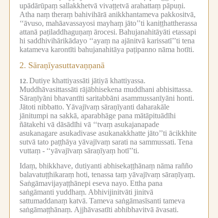
upādārūpaṃ sallakkhetvā vivaṭṭetvā arahattaṃ pāpuṇi.
Atha naṃ theraṃ bahivihārā anikkhantameva pakkositvā,
‘‘āvuso, mahāavassayosi mayhaṃ jāto’’ti kaniṭṭhattherassa
attanā paṭiladdhaguṇaṃ ārocesi.
Bahujanahitāyāti etassapi
hi saddhivihārikādayo ‘‘ayaṃ na ajānitvā karissatī’’ti tena
katameva karontīti bahujanahitāya paṭipanno nāma hotīti.
2.
Sāraṇīyasuttavaṇṇanā
Dutiye khattiyassāti jātiyā khattiyassa.
12.
Muddhāvasittassāti rājābhisekena muddhani abhisittassa.
Sāraṇīyāni bhavantīti saritabbāni asammussanīyāni honti.
Jātoti nibbatto.
Yāvajīvaṃ sāraṇīyanti daharakāle
jānitumpi na sakkā, aparabhāge pana mātāpituādīhi
ñātakehi vā dāsādīhi vā ‘‘tvaṃ asukajanapade
asukanagare asukadivase asukanakkhatte jāto’’ti ācikkhite
sutvā tato paṭṭhāya yāvajīvaṃ sarati na sammussati.
Tena
vuttaṃ -
‘‘yāvajīvaṃ sāraṇīyaṃ hotī’’ti.
Idaṃ, bhikkhave, dutiyanti abhisekaṭṭhānaṃ nāma rañño
balavatuṭṭhikaraṃ hoti, tenassa taṃ yāvajīvaṃ sāraṇīyaṃ.
Saṅgāmavijayaṭṭhānepi eseva nayo.
Ettha pana
saṅgāmanti yuddhaṃ.
Abhivijinitvāti jinitvā
sattumaddanaṃ katvā.
Tameva saṅgāmasīsanti tameva
saṅgāmaṭṭhānaṃ.
Ajjhāvasatīti abhibhavitvā āvasati.