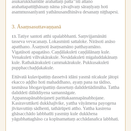
asukarukkhamūle arahattaṃ patta’’nti attano
arahattapattiṭṭhānaṃ nāma yāvajīvaṃ sāraṇīyaṃ hoti
asammussanīyanti yathānusandhināva desanaṃ niṭṭhapesi.
3.
Āsaṃsasuttavaṇṇanā
Tatiye santoti atthi upalabbhanti.
Saṃvijjamānāti
13.
tasseva vevacanaṃ.
Lokasminti sattaloke.
Nirāsoti anāso
apatthano.
Āsaṃsoti āsaṃsamāno patthayamāno.
Vigatāsoti apagatāso.
Caṇḍālakuleti caṇḍālānaṃ kule.
Venakuleti vilīvakārakule.
Nesādakuleti migaluddakānaṃ
kule.
Rathakārakuleti cammakārakule.
Pukkusakuleti
pupphacchaḍḍakakule.
Ettāvatā kulavipattiṃ dassetvā idāni yasmā nīcakule jātopi
ekacco aḍḍho hoti mahaddhano, ayaṃ pana na tādiso,
tasmāssa bhogavipattiṃ dassetuṃ daliddetiādimāha.
Tattha
daliddeti dāliddiyena samannāgate.
Appannapānabhojaneti parittakaannapānabhojane.
Kasiravuttiketi dukkhajīvike, yattha vāyāmena payogena
jīvitavuttiṃ sādhenti, tathārūpeti attho.
Yattha kasirena
ghāsacchādo labbhatīti yasmiṃ kule dukkhena
yāgubhattaghāso ca kopīnamattaṃ acchādanañca labbhati.