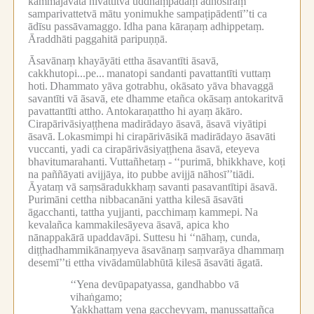
kammajavātā nivattitvā uddhaṃpādaṃ adhosiraṃ
samparivattetvā mātu yonimukhe sampaṭipādentī’’ti ca
ādīsu passāvamaggo.
Idha pana kāraṇaṃ adhippetaṃ.
Āraddhāti paggahitā paripuṇṇā.
Āsavānaṃ khayāyāti ettha āsavantīti āsavā,
cakkhutopi...pe...
manatopi sandanti pavattantīti vuttaṃ
hoti.
Dhammato yāva gotrabhu, okāsato yāva bhavaggā
savantīti vā āsavā, ete dhamme etañca okāsaṃ antokaritvā
pavattantīti attho.
Antokaraṇattho hi ayaṃ ākāro.
Cirapārivāsiyaṭṭhena madirādayo āsavā, āsavā viyātipi
āsavā.
Lokasmimpi hi cirapārivāsikā madirādayo āsavāti
vuccanti, yadi ca cirapārivāsiyaṭṭhena āsavā, eteyeva
bhavitumarahanti.
Vuttañhetaṃ -
‘‘purimā, bhikkhave, koṭi
na paññāyati avijjāya, ito pubbe avijjā nāhosī’’tiādi.
Āyataṃ vā saṃsāradukkhaṃ savanti pasavantītipi āsavā.
Purimāni cettha nibbacanāni yattha kilesā āsavāti
āgacchanti, tattha yujjanti, pacchimaṃ kammepi.
Na
kevalañca kammakilesāyeva āsavā, apica kho
nānappakārā upaddavāpi.
Suttesu hi ‘‘nāhaṃ, cunda,
diṭṭhadhammikānaṃyeva āsavānaṃ saṃvarāya dhammaṃ
desemī’’ti ettha vivādamūlabhūtā kilesā āsavāti āgatā.
‘‘Yena devūpapatyassa, gandhabbo vā
vihaṅgamo;
Yakkhattaṃ yena gaccheyyaṃ, manussattañca