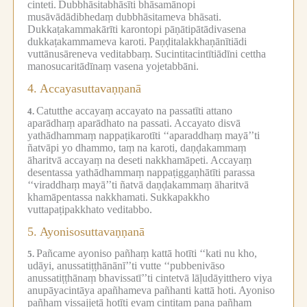
cinteti.
Dubbhāsitabhāsīti bhāsamānopi
musāvādādibhedaṃ dubbhāsitameva bhāsati.
Dukkaṭakammakārīti karontopi pāṇātipātādivasena
dukkaṭakammameva karoti.
Paṇḍitalakkhaṇānītiādi
vuttānusāreneva veditabbaṃ.
Sucintitacintītiādīni cettha
manosucaritādīnaṃ vasena yojetabbāni.
4.
Accayasuttavaṇṇanā
Catutthe accayaṃ accayato na passatīti attano
4.
aparādhaṃ aparādhato na passati.
Accayato disvā
yathādhammaṃ nappaṭikarotīti ‘‘aparaddhaṃ mayā’’ti
ñatvāpi yo dhammo, taṃ na karoti, daṇḍakammaṃ
āharitvā accayaṃ na deseti nakkhamāpeti.
Accayaṃ
desentassa yathādhammaṃ nappaṭiggaṇhātīti parassa
‘‘viraddhaṃ mayā’’ti ñatvā daṇḍakammaṃ āharitvā
khamāpentassa nakkhamati.
Sukkapakkho
vuttapaṭipakkhato veditabbo.
5.
Ayonisosuttavaṇṇanā
Pañcame ayoniso pañhaṃ kattā hotīti ‘‘kati nu kho,
5.
udāyi, anussatiṭṭhānānī’’ti vutte ‘‘pubbenivāso
anussatiṭṭhānaṃ bhavissatī’’ti cintetvā lāḷudāyitthero viya
anupāyacintāya apañhameva pañhanti kattā hoti.
Ayoniso
pañhaṃ vissajjetā hotīti evaṃ cintitaṃ pana pañhaṃ