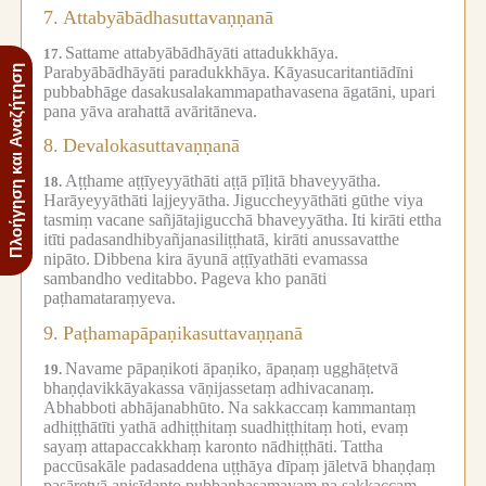
7.
Attabyābādhasuttavaṇṇanā
Sattame attabyābādhāyāti attadukkhāya.
17.
Parabyābādhāyāti paradukkhāya.
Kāyasucaritantiādīni
Πλοήγηση και Αναζήτηση
pubbabhāge dasakusalakammapathavasena āgatāni, upari
pana yāva arahattā avāritāneva.
8.
Devalokasuttavaṇṇanā
Aṭṭhame aṭṭīyeyyāthāti aṭṭā pīḷitā bhaveyyātha.
18.
Harāyeyyāthāti lajjeyyātha.
Jiguccheyyāthāti gūthe viya
tasmiṃ vacane sañjātajigucchā bhaveyyātha.
Iti kirāti ettha
itīti padasandhibyañjanasiliṭṭhatā, kirāti anussavatthe
nipāto.
Dibbena kira āyunā aṭṭīyathāti evamassa
sambandho veditabbo.
Pageva kho panāti
paṭhamataraṃyeva.
9.
Paṭhamapāpaṇikasuttavaṇṇanā
Navame pāpaṇikoti āpaṇiko, āpaṇaṃ ugghāṭetvā
19.
bhaṇḍavikkāyakassa vāṇijassetaṃ adhivacanaṃ.
Abhabboti abhājanabhūto.
Na sakkaccaṃ kammantaṃ
adhiṭṭhātīti yathā adhiṭṭhitaṃ suadhiṭṭhitaṃ hoti, evaṃ
sayaṃ attapaccakkhaṃ karonto nādhiṭṭhāti.
Tattha
paccūsakāle padasaddena uṭṭhāya dīpaṃ jāletvā bhaṇḍaṃ
pasāretvā anisīdanto pubbaṇhasamayaṃ na sakkaccaṃ