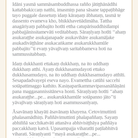
Idāni yasmā sammāsambuddhassa rañño jātiṭṭhānādīhi
kattabbakiccaṃ natthi, imasmiṃ pana sāsane tappaṭibhāge
tayo puggale dassetuṃ idaṃ kāraṇaṃ ābhataṃ, tasmā te
dassento evameva kho, bhikkhavetiādimāha.
Tattha
anagāriyaṃ pabbajito hotīti ettha catupārisuddhisīlampi
pabbajjānissitamevāti veditabbaṃ.
Sāraṇīyaṃ hotīti ‘‘ahaṃ
asukaraṭṭhe asukajanapade asukavihāre asukamāḷake
asukadivāṭṭhāne asukacaṅkame asukarukkhamūle
pabbajito’’ti evaṃ yāvajīvaṃ saritabbameva hoti na
sammussitabbaṃ.
Idaṃ dukkhanti ettakaṃ dukkhaṃ, na ito uddhaṃ
dukkhaṃ atthi.
Ayaṃ dukkhasamudayoti ettako
dukkhasamudayo, na ito uddhaṃ dukkhasamudayo atthīti.
Sesapadadvayepi eseva nayo.
Evamettha catūhi saccehi
sotāpattimaggo kathito.
Kasiṇaparikammavipassanāñāṇāni
pana maggasannissitāneva honti.
Sāraṇīyaṃ hotīti ‘‘ahaṃ
asukaraṭṭhe...pe...
asukarukkhamūle sotāpanno jāto’’ti
yāvajīvaṃ sāraṇīyaṃ hoti asammussanīyaṃ.
Āsavānaṃ khayāti āsavānaṃ khayena.
Cetovimuttinti
phalasamādhiṃ.
Paññāvimuttinti phalapaññaṃ.
Sayaṃ
abhiññā sacchikatvāti attanāva abhivisiṭṭhāya paññāya
paccakkhaṃ katvā.
Upasampajja viharatīti paṭilabhitvā
viharati.
Sāraṇīyanti ‘‘mayā asukaraṭṭhe...pe...