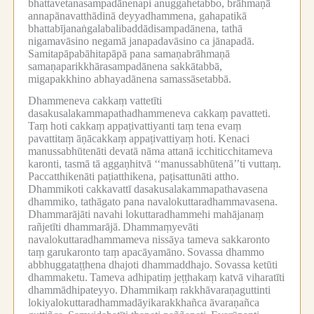
bhattavetanasampadānenapi anuggahetabbo, brāhmaṇā
annapānavatthādinā deyyadhammena, gahapatikā
bhattabījanaṅgalabalibaddādisampadānena, tathā
nigamavāsino negamā janapadavāsino ca jānapadā.
Samitapāpabāhitapāpā pana samaṇabrāhmaṇā
samaṇaparikkhārasampadānena sakkātabbā,
migapakkhino abhayadānena samassāsetabbā.
Dhammeneva cakkaṃ vattetīti
dasakusalakammapathadhammeneva cakkaṃ pavatteti.
Taṃ hoti cakkaṃ appaṭivattiyanti taṃ tena evaṃ
pavattitaṃ āṇācakkaṃ appaṭivattiyaṃ hoti.
Kenaci
manussabhūtenāti devatā nāma attanā icchiticchitameva
karonti, tasmā tā aggaṇhitvā ‘‘manussabhūtenā’’ti vuttaṃ.
Paccatthikenāti paṭiatthikena, paṭisattunāti attho.
Dhammikoti cakkavattī dasakusalakammapathavasena
dhammiko, tathāgato pana navalokuttaradhammavasena.
Dhammarājāti navahi lokuttaradhammehi mahājanaṃ
rañjetīti dhammarājā.
Dhammaṃyevāti
navalokuttaradhammameva nissāya tameva sakkaronto
taṃ garukaronto taṃ apacāyamāno.
Sovassa dhammo
abbhuggataṭṭhena dhajoti dhammaddhajo.
Sovassa ketūti
dhammaketu.
Tameva adhipatiṃ jeṭṭhakaṃ katvā viharatīti
dhammādhipateyyo.
Dhammikaṃ rakkhāvaraṇaguttinti
lokiyalokuttaradhammadāyikarakkhañca āvaraṇañca