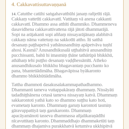
4.
Cakkavattisuttavaṇṇanā
Catutthe catūhi saṅgahavatthūhi janaṃ rañjetīti rājā.
14.
Cakkaṃ vattetīti cakkavattī.
Vattitaṃ vā anena cakkanti
cakkavattī.
Dhammo assa atthīti dhammiko.
Dhammeneva
dasavidhena cakkavattivattena rājā jātoti dhammarājā.
Sopi na arājakanti sopi aññaṃ nissayarājānaṃ alabhitvā
cakkaṃ nāma vattetuṃ na sakkotīti attho.
Iti satthā
desanaṃ paṭṭhapetvā yathānusandhiṃ apāpetvāva tuṇhī
ahosi.
Kasmā?
Anusandhikusalā uṭṭhahitvā anusandhiṃ
pucchissanti, bahū hi imasmiṃ ṭhāne tathārūpā bhikkhū,
athāhaṃ tehi puṭṭho desanaṃ vaḍḍhessāmīti.
Atheko
anusandhikusalo bhikkhu bhagavantaṃ pucchanto ko
pana, bhantetiādimāha.
Bhagavāpissa byākaronto
dhammo bhikkhūtiādimāha.
Tattha dhammoti dasakusalakammapathadhammo.
Dhammanti tameva vuttappakāraṃ dhammaṃ.
Nissāyāti
tadadhiṭṭhānena cetasā tameva nissayaṃ katvā.
Dhammaṃ
sakkarontoti yathā kato so dhammo suṭṭhu kato hoti,
evametaṃ karonto.
Dhammaṃ garuṃ karontoti tasmiṃ
gāravuppattiyā taṃ garukaronto.
Dhammaṃ
apacāyamānoti tasseva dhammassa añjalikaraṇādīhi
nīcavuttitaṃ karonto.
Dhammaddhajo dhammaketūti taṃ
dhammaṃ dhajamiva purakkhatvā ketumiva ukkhipitvā