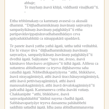
abbaje;
Te mayhaṃ āsavā khīṇā, viddhastā vinaḷīkatā’’ti.
-
Ettha tebhūmakaṃ ca kammaṃ avasesā ca akusalā
dhammā.
‘‘Diṭṭhadhammikānaṃ āsavānaṃ saṃvarāya
samparāyikānaṃ āsavānaṃ paṭighātāyā’’ti ettha
parūpavādavippaṭisāravadhabandhādayo ceva
apāyadukkhabhūtā ca nānappakārā upaddavā.
Te panete āsavā yattha yathā āgatā, tattha tathā veditabbā.
Ete hi vinaye tāva ‘‘diṭṭhadhammikānaṃ āsavānaṃ
saṃvarāya, samparāyikānaṃ āsavānaṃ paṭighātāyā’’ti
dvedhā āgatā.
Saḷāyatane ‘‘tayo me, āvuso, āsavā
kāmāsavo bhavāsavo avijjāsavo’’ti tidhā āgatā.
Aññesu ca
suttantesu abhidhamme ca teyeva diṭṭhāsavena saha
catudhā āgatā.
Nibbedhikapariyāyena ‘‘atthi, bhikkhave,
āsavā nirayagāminiyā, atthi āsavā tiracchānayonigāminiyā,
atthi āsavā pettivisayagāminiyā, atthi āsavā
manussalokagāminiyā, atthi āsavā devalokagāminiyā’’ti
pañcadhā āgatā.
Kammameva cettha āsavāti vuttaṃ.
Chakkanipāte ‘‘atthi, bhikkhave, āsavā
saṃvarāpahātabbā’’tiādinā nayena chadhā āgatā.
Sabbāsavapariyāye teyeva dassanena pahātabbehi
saddhiṃ sattadhā āgatā.
Idha pana abhidhammanayena