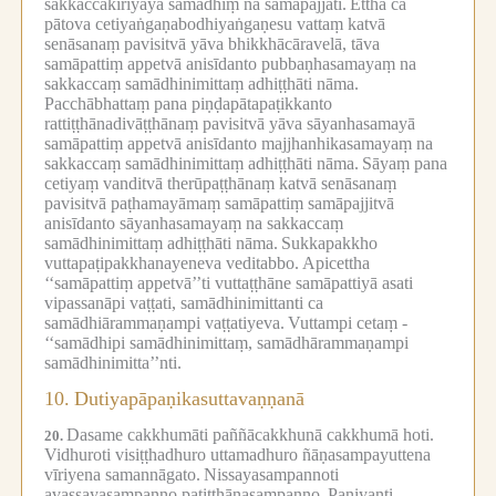
sakkaccakiriyāya samādhiṃ na samāpajjati.
Ettha ca
pātova cetiyaṅgaṇabodhiyaṅgaṇesu vattaṃ katvā
senāsanaṃ pavisitvā yāva bhikkhācāravelā, tāva
samāpattiṃ appetvā anisīdanto pubbaṇhasamayaṃ na
sakkaccaṃ samādhinimittaṃ adhiṭṭhāti nāma.
Pacchābhattaṃ pana piṇḍapātapaṭikkanto
rattiṭṭhānadivāṭṭhānaṃ pavisitvā yāva sāyanhasamayā
samāpattiṃ appetvā anisīdanto majjhanhikasamayaṃ na
sakkaccaṃ samādhinimittaṃ adhiṭṭhāti nāma.
Sāyaṃ pana
cetiyaṃ vanditvā therūpaṭṭhānaṃ katvā senāsanaṃ
pavisitvā paṭhamayāmaṃ samāpattiṃ samāpajjitvā
anisīdanto sāyanhasamayaṃ na sakkaccaṃ
samādhinimittaṃ adhiṭṭhāti nāma.
Sukkapakkho
vuttapaṭipakkhanayeneva veditabbo.
Apicettha
‘‘samāpattiṃ appetvā’’ti vuttaṭṭhāne samāpattiyā asati
vipassanāpi vaṭṭati, samādhinimittanti ca
samādhiārammaṇampi vaṭṭatiyeva.
Vuttampi cetaṃ -
‘‘samādhipi samādhinimittaṃ, samādhārammaṇampi
samādhinimitta’’nti.
10.
Dutiyapāpaṇikasuttavaṇṇanā
Dasame cakkhumāti paññācakkhunā cakkhumā hoti.
20.
Vidhuroti visiṭṭhadhuro uttamadhuro ñāṇasampayuttena
vīriyena samannāgato.
Nissayasampannoti
avassayasampanno patiṭṭhānasampanno.
Paṇiyanti