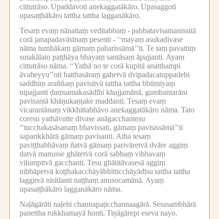
cittutrāso.
Upaddavoti anekaggatākāro.
Upasaggoti
upasaṭṭhākāro tattha tattha lagganākāro.
Tesaṃ evaṃ nānattaṃ veditabbaṃ -
pabbatavisamanissitā
corā janapadavāsīnaṃ pesenti -
‘‘mayaṃ asukadivase
nāma tumhākaṃ gāmaṃ paharissāmā’’ti.
Te taṃ pavattiṃ
sutakālato paṭṭhāya bhayaṃ santāsaṃ āpajjanti.
Ayaṃ
cittutrāso nāma.
‘‘Yathā no te corā kupitā anatthampi
āvaheyyu’’nti hatthasāraṃ gahetvā dvipadacatuppadehi
saddhiṃ araññaṃ pavisitvā tattha tattha bhūmiyaṃ
nipajjanti ḍaṃsamakasādīhi khajjamānā, gumbantarāni
pavisantā khāṇukaṇṭake maddanti.
Tesaṃ evaṃ
vicarantānaṃ vikkhittabhāvo anekaggatākāro nāma.
Tato
coresu yathāvutte divase anāgacchantesu
‘‘tucchakasāsanaṃ bhavissati, gāmaṃ pavisissāmā’’ti
saparikkhārā gāmaṃ pavisanti.
Atha tesaṃ
paviṭṭhabhāvaṃ ñatvā gāmaṃ parivāretvā dvāre aggiṃ
datvā manusse ghātetvā corā sabbaṃ vibhavaṃ
vilumpitvā gacchanti.
Tesu ghātitāvasesā aggiṃ
nibbāpetvā koṭṭhakacchāyābhitticchāyādīsu tattha tattha
laggitvā nisīdanti naṭṭhaṃ anusocamānā.
Ayaṃ
upasaṭṭhākāro lagganākāro nāma.
Naḷāgārāti naḷehi channapaṭicchannaagārā.
Sesasambhārā
panettha rukkhamayā honti.
Tiṇāgārepi eseva nayo.