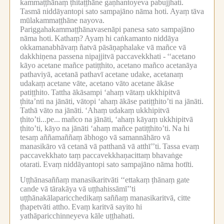
kammaṭṭhānaṃ ṭhitaṭṭhāne gaṇhantoyeva pabujjhati.
Tasmā niddāyantopi sato sampajāno nāma hoti.
Ayaṃ tāva
mūlakammaṭṭhāne nayova.
Pariggahakammaṭṭhānavasenāpi panesa sato sampajāno
nāma hoti.
Kathaṃ?
Ayaṃ hi caṅkamanto niddāya
okkamanabhāvaṃ ñatvā pāsāṇaphalake vā mañce vā
dakkhiṇena passena nipajjitvā paccavekkhati -
‘‘acetano
kāyo acetane mañce patiṭṭhito, acetano mañco acetanāya
pathaviyā, acetanā pathavī acetane udake, acetanaṃ
udakaṃ acetane vāte, acetano vāto acetane ākāse
patiṭṭhito.
Tattha ākāsampi ‘ahaṃ vātaṃ ukkhipitvā
ṭhita’nti na jānāti, vātopi ‘ahaṃ ākāse patiṭṭhito’ti na jānāti.
Tathā vāto na jānāti.
‘Ahaṃ udakaṃ ukkhipitvā
ṭhito’ti...pe...
mañco na jānāti, ‘ahaṃ kāyaṃ ukkhipitvā
ṭhito’ti, kāyo na jānāti ‘ahaṃ mañce patiṭṭhito’ti.
Na hi
tesaṃ aññamaññaṃ ābhogo vā samannāhāro vā
manasikāro vā cetanā vā patthanā vā atthī’’ti.
Tassa evaṃ
paccavekkhato taṃ paccavekkhaṇacittaṃ bhavaṅge
otarati.
Evaṃ niddāyantopi sato sampajāno nāma hotīti.
Uṭṭhānasaññaṃ manasikaritvāti ‘‘ettakaṃ ṭhānaṃ gate
cande vā tārakāya vā uṭṭhahissāmī’’ti
uṭṭhānakālaparicchedikaṃ saññaṃ manasikaritvā, citte
ṭhapetvāti attho.
Evaṃ karitvā sayito hi
yathāparicchinneyeva kāle uṭṭhahati.