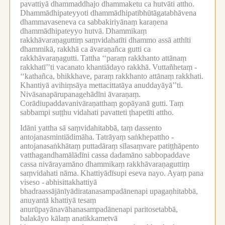
pavattiyā dhammaddhajo dhammaketu ca hutvāti attho.
Dhammādhipateyyoti dhammādhipatibhūtāgatabhāvena
dhammavaseneva ca sabbakiriyānaṃ karaṇena
dhammādhipateyyo hutvā.
Dhammikaṃ
rakkhāvaraṇaguttiṃ saṃvidahatīti dhammo assā atthīti
dhammikā, rakkhā ca āvaraṇañca gutti ca
rakkhāvaraṇagutti.
Tattha ‘‘paraṃ rakkhanto attānaṃ
rakkhatī’’ti vacanato khantiādayo rakkhā.
Vuttañhetaṃ -
‘‘kathañca, bhikkhave, paraṃ rakkhanto attānaṃ rakkhati.
Khantiyā avihiṃsāya mettacittatāya anuddayāyā’’ti.
Nivāsanapārupanagehādīni āvaraṇaṃ.
Corādiupaddavanivāraṇatthaṃ gopāyanā gutti.
Taṃ
sabbampi suṭṭhu vidahati pavatteti ṭhapetīti attho.
Idāni yattha sā saṃvidahitabbā, taṃ dassento
antojanasmintiādimāha.
Tatrāyaṃ saṅkhepattho -
antojanasaṅkhātaṃ puttadāraṃ sīlasaṃvare patiṭṭhāpento
vatthagandhamālādīni cassa dadamāno sabbopaddave
cassa nivārayamāno dhammikaṃ rakkhāvaraṇaguttiṃ
saṃvidahati nāma.
Khattiyādīsupi eseva nayo.
Ayaṃ pana
viseso -
abhisittakhattiyā
bhadraassājānīyādiratanasampadānenapi upagaṇhitabbā,
anuyantā khattiyā tesaṃ
anurūpayānavāhanasampadānenapi paritosetabbā,
balakāyo kālaṃ anatikkametvā