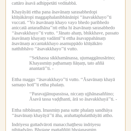
cattāro āsavā adhippetāti veditabbā.
Khayāyāti ettha pana āsavānaṃ sarasabhedopi
khīṇākāropi maggaphalanibbānānipi ‘‘āsavakkhayo’’ti
vuccati.
‘‘Yo āsavānaṃ khayo vayo bhedo paribhedo
aniccatā antaradhāna’’nti ettha hi āsavānaṃ sarasabhedo
‘‘āsavakkhayo’’ti vutto.
‘‘Jānato ahaṃ, bhikkhave, passato
āsavānaṃ khayaṃ vadāmī’’ti ettha āsavappahānaṃ
āsavānaṃ accantakkhayo asamuppādo khīṇākāro
natthibhāvo ‘‘āsavakkhayo’’ti vutto.
‘‘Sekhassa sikkhamānassa, ujumaggānusārino;
Khayasmiṃ paṭhamaṃ ñāṇaṃ, tato aññā
anantarā’’ti. -
Ettha maggo ‘‘āsavakkhayo’’ti vutto.
‘‘Āsavānaṃ khayā
samaṇo hotī’’ti ettha phalaṃ.
‘‘Paravajjānupassissa, niccaṃ ujjhānasaññino;
Āsavā tassa vaḍḍhanti, ārā so āsavakkhayā’’ti. -
Ettha nibbānaṃ.
Imasmiṃ pana sutte phalaṃ sandhāya
‘‘āsavānaṃ khayāyā’’ti āha, arahattaphalatthāyāti attho.
Indriyesu guttadvāroti manacchaṭṭhesu indriyesu
pihitadvāro.
Bhojane mattaññūti bhojanasmiṃ