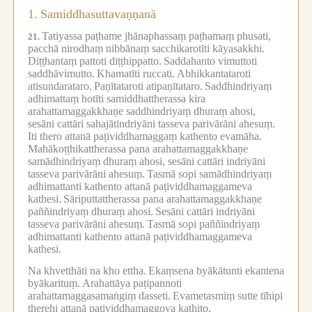
1.
Samiddhasuttavaṇṇanā
Tatiyassa paṭhame jhānaphassaṃ paṭhamaṃ phusati,
21.
pacchā nirodhaṃ nibbānaṃ sacchikarotīti kāyasakkhi.
Diṭṭhantaṃ pattoti diṭṭhippatto.
Saddahanto vimuttoti
saddhāvimutto.
Khamatīti ruccati.
Abhikkantataroti
atisundarataro.
Paṇītataroti atipaṇītataro.
Saddhindriyaṃ
adhimattaṃ hotīti samiddhattherassa kira
arahattamaggakkhaṇe saddhindriyaṃ dhuraṃ ahosi,
sesāni cattāri sahajātindriyāni tasseva parivārāni ahesuṃ.
Iti thero attanā paṭividdhamaggaṃ kathento evamāha.
Mahākoṭṭhikattherassa pana arahattamaggakkhaṇe
samādhindriyaṃ dhuraṃ ahosi, sesāni cattāri indriyāni
tasseva parivārāni ahesuṃ.
Tasmā sopi samādhindriyaṃ
adhimattanti kathento attanā paṭividdhamaggameva
kathesi.
Sāriputtattherassa pana arahattamaggakkhaṇe
paññindriyaṃ dhuraṃ ahosi.
Sesāni cattāri indriyāni
tasseva parivārāni ahesuṃ.
Tasmā sopi paññindriyaṃ
adhimattanti kathento attanā paṭividdhamaggameva
kathesi.
Na khvetthāti na kho ettha.
Ekaṃsena byākātunti ekantena
byākarituṃ.
Arahattāya paṭipannoti
arahattamaggasamaṅgiṃ dasseti.
Evametasmiṃ sutte tīhipi
therehi attanā paṭividdhamaggova kathito,