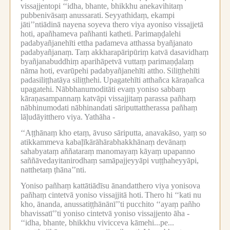
vissajjentopi ‘‘idha, bhante, bhikkhu anekavihitaṃ
pubbenivāsaṃ anussarati.
Seyyathidaṃ, ekampi
jāti’’ntiādinā nayena soyeva thero viya ayoniso vissajjetā
hoti, apañhameva pañhanti katheti.
Parimaṇḍalehi
padabyañjanehīti ettha padameva atthassa byañjanato
padabyañjanaṃ.
Taṃ akkharapāripūriṃ katvā dasavidhaṃ
byañjanabuddhiṃ aparihāpetvā vuttaṃ parimaṇḍalaṃ
nāma hoti, evarūpehi padabyañjanehīti attho.
Siliṭṭhehīti
padasiliṭṭhatāya siliṭṭhehi.
Upagatehīti atthañca kāraṇañca
upagatehi.
Nābbhanumoditāti evaṃ yoniso sabbaṃ
kāraṇasampannaṃ katvāpi vissajjitaṃ parassa pañhaṃ
nābhinumodati nābhinandati sāriputtattherassa pañhaṃ
lāḷudāyitthero viya.
Yathāha -
‘‘Aṭṭhānaṃ kho etaṃ, āvuso sāriputta, anavakāso, yaṃ so
atikkammeva kabaḷīkārāhārabhakkhānaṃ devānaṃ
sahabyataṃ aññataraṃ manomayaṃ kāyaṃ upapanno
saññāvedayitanirodhaṃ samāpajjeyyāpi vuṭṭhaheyyāpi,
natthetaṃ ṭhāna’’nti.
Yoniso pañhaṃ kattātiādīsu ānandatthero viya yonisova
pañhaṃ cintetvā yoniso vissajjitā hoti.
Thero hi ‘‘kati nu
kho, ānanda, anussatiṭṭhānānī’’ti pucchito ‘‘ayaṃ pañho
bhavissatī’’ti yoniso cintetvā yoniso vissajjento āha -
‘‘idha, bhante, bhikkhu vivicceva kāmehi...pe...