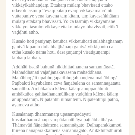
vikkāyikabhaṇḍaṃ.
Ettakaṃ mūlaṃ bhavissati ettako
udayoti tasmiṃ ‘‘evaṃ kītaṃ evaṃ vikkāyamāna’’nti
vuttapaṇiye yena kayena taṃ kītaṃ, taṃ kayasaṅkhātaṃ
mūlaṃ ettakaṃ bhavissati.
Yo ca tasmiṃ vikkayamāne
vikkayo, tasmiṃ vikkaye ettako udayo bhavissati, ettikā
vaḍḍhīti attho.
Kusalo hoti paṇiyaṃ ketuñca vikketuñcāti sulabhaṭṭhānaṃ
gantvā kiṇanto dullabhaṭṭhānaṃ gantvā vikkiṇanto ca
ettha kusalo nāma hoti, dasaguṇampi vīsatiguṇampi
lābhaṃ labhati.
Aḍḍhāti issarā bahunā nikkhittadhanena samannāgatā.
Mahaddhanāti vaḷañjanakavasena mahaddhanā.
Mahābhogāti upabhogaparibhogabhaṇḍena mahābhogā.
Paṭibaloti kāyabalena ceva ñāṇabalena ca samannāgatattā
samattho.
Amhākañca kālena kālaṃ anuppadātunti
amhākañca gahitadhanamūlikaṃ vaḍḍhiṃ kālena kālaṃ
anuppadātuṃ.
Nipatantīti nimantenti.
Nipātentītipi pāṭho,
ayameva attho.
Kusalānaṃ dhammānaṃ upasampadāyāti
kusaladhammānaṃ sampādanatthāya paṭilābhatthāya.
Thāmavāti ñāṇathāmena samannāgato.
Daḷhaparakkamoti
thirena ñāṇaparakkamena samannāgato.
Anikkhittadhuroti