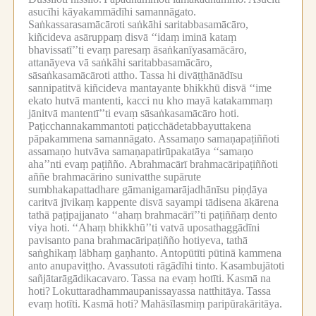
asucīhi kāyakammādīhi samannāgato.
Saṅkassarasamācāroti saṅkāhi saritabbasamācāro,
kiñcideva asāruppaṃ disvā ‘‘idaṃ iminā kataṃ
bhavissatī’’ti evaṃ paresaṃ āsaṅkanīyasamācāro,
attanāyeva vā saṅkāhi saritabbasamācāro,
sāsaṅkasamācāroti attho.
Tassa hi divāṭṭhānādīsu
sannipatitvā kiñcideva mantayante bhikkhū disvā ‘‘ime
ekato hutvā mantenti, kacci nu kho mayā katakammaṃ
jānitvā mantentī’’ti evaṃ sāsaṅkasamācāro hoti.
Paṭicchannakammantoti paṭicchādetabbayuttakena
pāpakammena samannāgato.
Assamaṇo samaṇapaṭiññoti
assamaṇo hutvāva samaṇapatirūpakatāya ‘‘samaṇo
aha’’nti evaṃ paṭiñño.
Abrahmacārī brahmacāripaṭiññoti
aññe brahmacārino sunivatthe supārute
sumbhakapattadhare gāmanigamarājadhānīsu piṇḍāya
caritvā jīvikaṃ kappente disvā sayampi tādisena ākārena
tathā paṭipajjanato ‘‘ahaṃ brahmacārī’’ti paṭiññaṃ dento
viya hoti.
‘‘Ahaṃ bhikkhū’’ti vatvā uposathaggādīni
pavisanto pana brahmacāripaṭiñño hotiyeva, tathā
saṅghikaṃ lābhaṃ gaṇhanto.
Antopūtīti pūtinā kammena
anto anupaviṭṭho.
Avassutoti rāgādīhi tinto.
Kasambujātoti
sañjātarāgādikacavaro.
Tassa na evaṃ hotīti.
Kasmā na
hoti?
Lokuttaradhammaupanissayassa natthitāya.
Tassa
evaṃ hotīti.
Kasmā hoti?
Mahāsīlasmiṃ paripūrakāritāya.