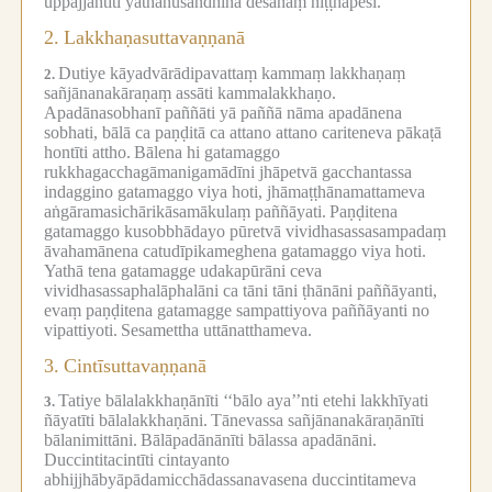
uppajjantīti yathānusandhinā desanaṃ niṭṭhapesi.
2.
Lakkhaṇasuttavaṇṇanā
Dutiye kāyadvārādipavattaṃ kammaṃ lakkhaṇaṃ
2.
sañjānanakāraṇaṃ assāti kammalakkhaṇo.
Apadānasobhanī paññāti yā paññā nāma apadānena
sobhati, bālā ca paṇḍitā ca attano attano cariteneva pākaṭā
hontīti attho.
Bālena hi gatamaggo
rukkhagacchagāmanigamādīni jhāpetvā gacchantassa
indaggino gatamaggo viya hoti, jhāmaṭṭhānamattameva
aṅgāramasichārikāsamākulaṃ paññāyati.
Paṇḍitena
gatamaggo kusobbhādayo pūretvā vividhasassasampadaṃ
āvahamānena catudīpikameghena gatamaggo viya hoti.
Yathā tena gatamagge udakapūrāni ceva
vividhasassaphalāphalāni ca tāni tāni ṭhānāni paññāyanti,
evaṃ paṇḍitena gatamagge sampattiyova paññāyanti no
vipattiyoti.
Sesamettha uttānatthameva.
3.
Cintīsuttavaṇṇanā
Tatiye bālalakkhaṇānīti ‘‘bālo aya’’nti etehi lakkhīyati
3.
ñāyatīti bālalakkhaṇāni.
Tānevassa sañjānanakāraṇānīti
bālanimittāni.
Bālāpadānānīti bālassa apadānāni.
Duccintitacintīti cintayanto
abhijjhābyāpādamicchādassanavasena duccintitameva