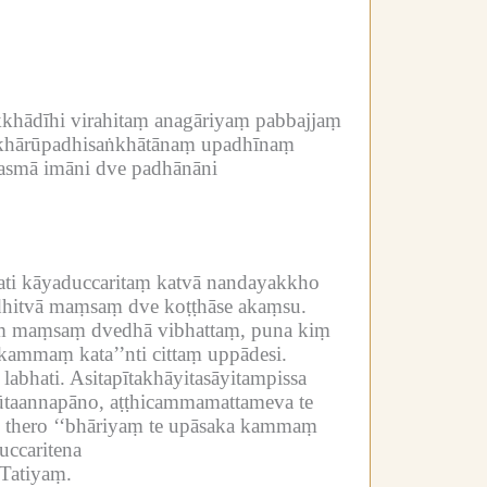
kkhādīhi virahitaṃ anagāriyaṃ pabbajjaṃ
ṅkhārūpadhisaṅkhātānaṃ upadhīnaṃ
asmā imāni dve padhānāni
ocati kāyaduccaritaṃ katvā nandayakkho
dhitvā maṃsaṃ dve koṭṭhāse akaṃsu.
ṃ maṃsaṃ dvedhā vibhattaṃ, puna kiṃ
kammaṃ kata’’nti cittaṃ uppādesi.
labhati.
Asitapītakhāyitasāyitampissa
ūtaannapāno, aṭṭhicammamattameva te
 thero ‘‘bhāriyaṃ te upāsaka kammaṃ
uccaritena
Tatiyaṃ.