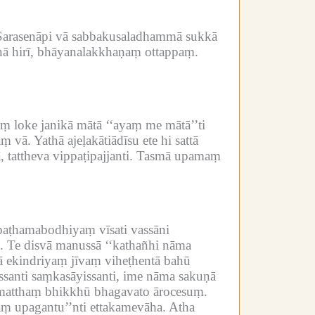
Sarasenāpi vā sabbakusaladhammā sukkā
aṇā hirī, bhāyanalakkhaṇaṃ ottappaṃ.
 loke janikā mātā ‘‘ayaṃ me mātā’’ti
aṃ vā.
Yathā ajeḷakātiādīsu ete hi sattā
tattheva vippaṭipajjanti.
Tasmā upamaṃ
paṭhamabodhiyaṃ vīsati vassāni
.
Te disvā manussā ‘‘kathañhi nāma
ā ekindriyaṃ jīvaṃ viheṭhentā bahū
ssanti saṃkasāyissanti, ime nāma sakuṇā
atthaṃ bhikkhū bhagavato ārocesuṃ.
ṃ upagantu’’nti ettakamevāha.
Atha