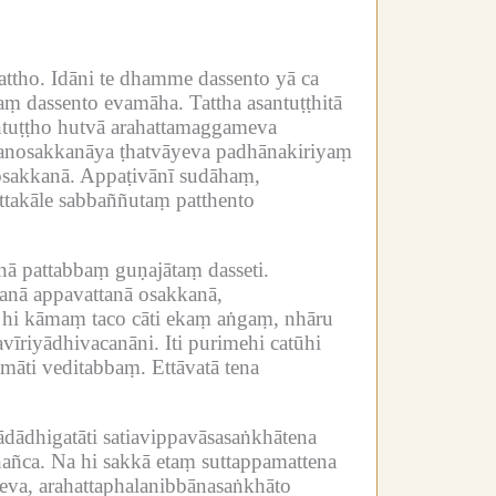
attho.
Idāni te dhamme dassento yā ca
aṃ dassento evamāha.
Tattha asantuṭṭhitā
ntuṭṭho hutvā arahattamaggameva
anosakkanāya ṭhatvāyeva padhānakiriyaṃ
osakkanā.
Appaṭivānī sudāhaṃ,
takāle sabbaññutaṃ patthento
inā pattabbaṃ guṇajātaṃ dasseti.
anā appavattanā osakkanā,
 hi kāmaṃ taco cāti ekaṃ aṅgaṃ, nhāru
avīriyādhivacanāni.
Iti purimehi catūhi
māti veditabbaṃ.
Ettāvatā tena
dādhigatāti satiavippavāsasaṅkhātena
añca.
Na hi sakkā etaṃ suttappamattena
va, arahattaphalanibbānasaṅkhāto