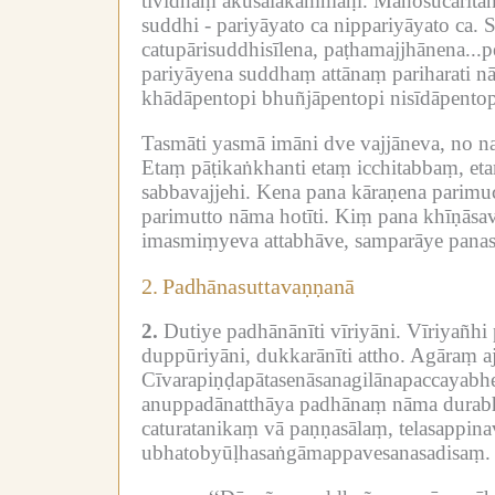
tividhaṃ akusalakammaṃ.
Manosucaritan
suddhi -
pariyāyato ca nippariyāyato ca.
S
catupārisuddhisīlena, paṭhamajjhānena...pe
pariyāyena suddhaṃ attānaṃ pariharati n
khādāpentopi bhuñjāpentopi nisīdāpentopi
Tasmāti yasmā imāni dve vajjāneva, no na 
Etaṃ pāṭikaṅkhanti etaṃ icchitabbaṃ, eta
sabbavajjehi.
Kena pana kāraṇena parimucc
parimutto nāma hotīti.
Kiṃ pana khīṇāsava
imasmiṃyeva attabhāve, samparāye panas
2.
Padhānasuttavaṇṇanā
2.
Dutiye padhānānīti vīriyāni.
Vīriyañhi
duppūriyāni, dukkarānīti attho.
Agāraṃ aj
Cīvarapiṇḍapātasenāsanagilānapaccayabh
anuppadānatthāya padhānaṃ nāma durabhi
caturatanikaṃ vā paṇṇasālaṃ, telasappin
ubhatobyūḷhasaṅgāmappavesanasadisaṃ.