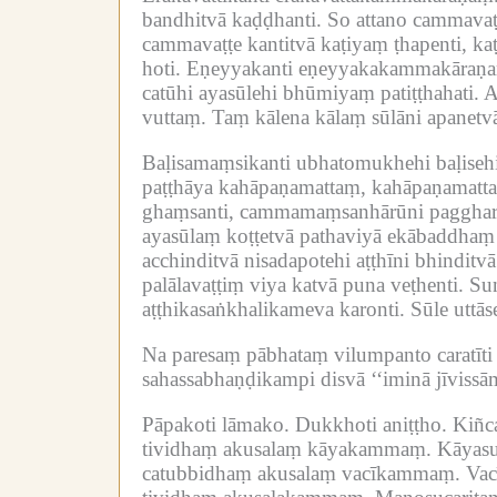
bandhitvā kaḍḍhanti.
So attano cammavaṭṭ
cammavaṭṭe kantitvā kaṭiyaṃ ṭhapenti, ka
hoti.
Eṇeyyakanti eṇeyyakakammakāraṇ
catūhi ayasūlehi bhūmiyaṃ patiṭṭhahati.
A
vuttaṃ.
Taṃ kālena kālaṃ sūlāni apanetvā 
Baḷisamaṃsikanti ubhatomukhehi baḷiseh
paṭṭhāya kahāpaṇamattaṃ, kahāpaṇamattaṃ
ghaṃsanti, cammamaṃsanhārūni paggharitv
ayasūlaṃ koṭṭetvā pathaviyā ekābaddhaṃ 
acchinditvā nisadapotehi aṭṭhīni bhinditv
palālavaṭṭiṃ viya katvā puna veṭhenti.
Sun
aṭṭhikasaṅkhalikameva karonti.
Sūle uttās
Na paresaṃ pābhataṃ vilumpanto caratī
sahassabhaṇḍikampi disvā ‘‘iminā jīvissāmī
Pāpakoti lāmako.
Dukkhoti aniṭṭho.
Kiñc
tividhaṃ akusalaṃ kāyakammaṃ.
Kāyasu
catubbidhaṃ akusalaṃ vacīkammaṃ.
Vac