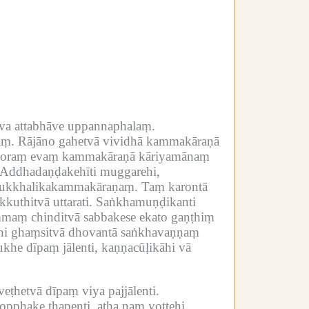
va attabhāve uppannaphalaṃ.
aṃ.
Rājāno gahetvā vividhā kammakāraṇā
oraṃ evaṃ kammakāraṇā kāriyamānaṃ
Addhadaṇḍakehīti muggarehi,
yaukkhalikakammakāraṇaṃ.
Taṃ karontā
kuthitvā uttarati.
Saṅkhamuṇḍikanti
mmaṃ chinditvā sabbakese ekato gaṇṭhiṃ
āhi ghaṃsitvā dhovantā saṅkhavaṇṇaṃ
he dīpaṃ jālenti, kaṇṇacūḷikāhi vā
 veṭhetvā dīpaṃ viya pajjālenti.
opphake ṭhapenti, atha naṃ yottehi