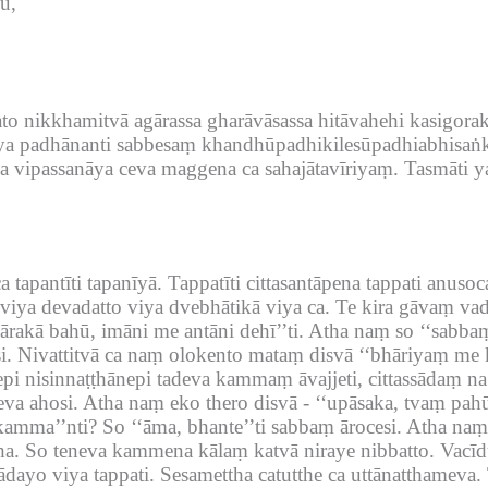
u,
to nikkhamitvā agārassa gharāvāsassa hitāvahehi kasigora
āya padhānanti sabbesaṃ khandhūpadhikilesūpadhiabhisa
ya vipassanāya ceva maggena ca sahajātavīriyaṃ.
Tasmāti y
 tapantīti tapanīyā.
Tappatīti cittasantāpena tappati anus
ya devadatto viya dvebhātikā viya ca.
Te kira gāvaṃ va
rakā bahū, imāni me antāni dehī’’ti.
Atha naṃ so ‘‘sabba
i.
Nivattitvā ca naṃ olokento mataṃ disvā ‘‘bhāriyaṃ me 
epi nisinnaṭṭhānepi tadeva kammaṃ āvajjeti, cittassādaṃ na 
eva ahosi.
Atha naṃ eko thero disvā -
‘‘upāsaka, tvaṃ pah
akamma’’nti?
So ‘‘āma, bhante’’ti sabbaṃ ārocesi.
Atha naṃ
ha.
So teneva kammena kālaṃ katvā niraye nibbatto.
Vacīd
ayo viya tappati.
Sesamettha catutthe ca uttānatthameva.