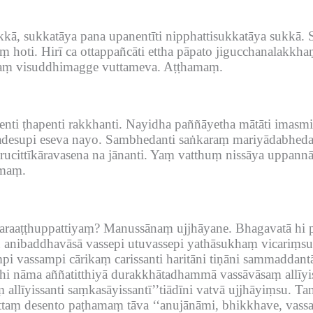
kā, sukkatāya pana upanentīti nipphattisukkatāya sukkā.
ṃ hoti.
Hirī ca ottappañcāti ettha pāpato jigucchanalakkh
 taṃ visuddhimagge vuttameva.
Aṭṭhamaṃ.
nti ṭhapenti rakkhanti.
Nayidha paññāyetha mātāti imasmiṃ
desupi eseva nayo.
Sambhedanti saṅkaraṃ mariyādabhed
rucittīkāravasena na jānanti.
Yaṃ vatthuṃ nissāya uppannā, 
maṃ.
araaṭṭhuppattiyaṃ?
Manussānaṃ ujjhāyane.
Bhagavatā hi 
anibaddhavāsā vassepi utuvassepi yathāsukhaṃ vicariṃsu
 vassampi cārikaṃ carissanti haritāni tiṇāni sammaddant
hi nāma aññatitthiyā durakkhātadhammā vassāvāsaṃ allīyi
llīyissanti saṃkasāyissantī’’tiādīni vatvā ujjhāyiṃsu.
Tam
taṃ desento paṭhamaṃ tāva ‘‘anujānāmi, bhikkhave, vassa