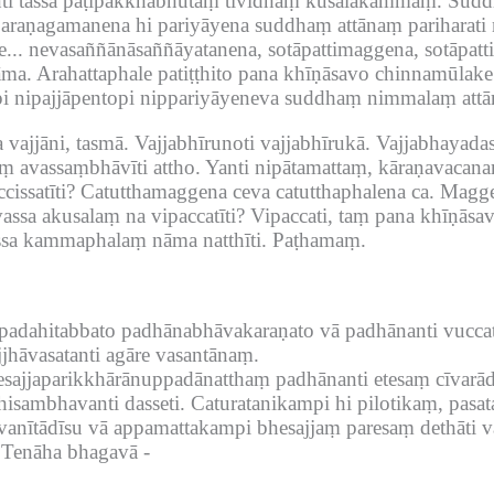
ti tassa paṭipakkhabhūtaṃ tividhaṃ kusalakammaṃ.
Suddh
araṇagamanena hi pariyāyena suddhaṃ attānaṃ pariharati
...
nevasaññānāsaññāyatanena, sotāpattimaggena, sotāpattip
āma.
Arahattaphale patiṭṭhito pana khīṇāsavo chinnamūla
 nipajjāpentopi nippariyāyeneva suddhaṃ nimmalaṃ attānaṃ
vajjāni, tasmā.
Vajjabhīrunoti vajjabhīrukā.
Vajjabhayadas
ṃ avassaṃbhāvīti attho.
Yanti nipātamattaṃ, kāraṇavacana
issatīti?
Catutthamaggena ceva catutthaphalena ca.
Magge
ssa akusalaṃ na vipaccatīti?
Vipaccati, taṃ pana khīṇāsa
sa kammaphalaṃ nāma natthīti.
Paṭhamaṃ.
 padahitabbato padhānabhāvakaraṇato vā padhānanti vuccat
jhāvasatanti agāre vasantānaṃ.
esajjaparikkhārānuppadānatthaṃ padhānanti etesaṃ cīvar
sambhavanti dasseti.
Caturatanikampi hi pilotikaṃ, pasa
avanītādīsu vā appamattakampi bhesajjaṃ paresaṃ dethāti 
Tenāha bhagavā -