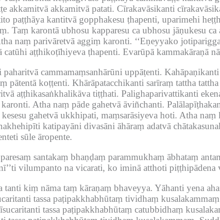
e akkamitvā akkamitvā patati.
Cīrakavāsikanti cīrakavās
ṭito paṭṭhāya kantitvā gopphakesu ṭhapenti, uparimehi heṭ
aṃ.
Taṃ karontā ubhosu kapparesu ca ubhosu jāṇukesu ca ay
tha naṃ parivāretvā aggiṃ karonti.
‘‘Eṇeyyako jotiparigga
catūhi aṭṭhikoṭīhiyeva ṭhapenti.
Evarūpā kammakāraṇā nām
i paharitvā cammamaṃsanhārūni uppāṭenti.
Kahāpaṇikanti 
 pātentā koṭṭenti.
Khārāpatacchikanti sarīraṃ tattha tatt
ā aṭṭhikasaṅkhalikāva tiṭṭhati.
Palighaparivattikanti eke
karonti.
Atha naṃ pāde gahetvā āviñchanti.
Palālapīṭhak
ā kesesu gahetvā ukkhipati, maṃsarāsiyeva hoti.
Atha naṃ k
akhehipīti katipayāni divasāni āhāraṃ adatvā chātakasuna
enteti sūle āropente.
ti paresaṃ santakaṃ bhaṇḍaṃ parammukhaṃ ābhataṃ antama
’’ti vilumpanto na vicarati, ko iminā atthoti piṭṭhipādena 
a tanti kiṃ nāma taṃ kāraṇaṃ bhaveyya.
Yāhanti yena ah
caritanti tassa paṭipakkhabhūtaṃ tividhaṃ kusalakammaṃ
īsucaritanti tassa paṭipakkhabhūtaṃ catubbidhaṃ kusala