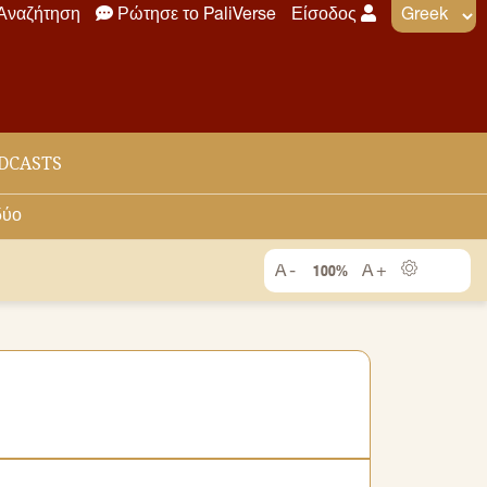
Αναζήτηση
Ρώτησε το PaliVerse
Είσοδος
DCASTS
δύο
100%