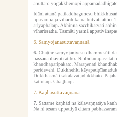
anuttaro yogakkhemopi appamādādhigato
Idāni attanā paṭiladdhaguṇesu bhikkhus
upasampajja viharitukāmā hutvāti attho.
T
ariyaphalaṃ.
Abhiññā sacchikatvāti abhi
viharissatha.
Tasmāti yasmā appaṭivānap
6.
Saṃyojanasuttavaṇṇanā
6.
Chaṭṭhe saṃyojaniyesu dhammesūti d
passanabhāvoti attho.
Nibbidānupassitāti
khandhaparipākato.
Maraṇenāti khandhab
paridevehi.
Dukkhehīti kāyapaṭipīḷanadu
Dukkhasmāti sakalavaṭṭadukkhato.
Pajaha
kathitaṃ.
Chaṭṭhaṃ.
7.
Kaṇhasuttavaṇṇanā
7.
Sattame kaṇhāti na kāḷavaṇṇatāya kaṇhā
Na hi tesaṃ uppattiyā cittaṃ pabhassaraṃ 