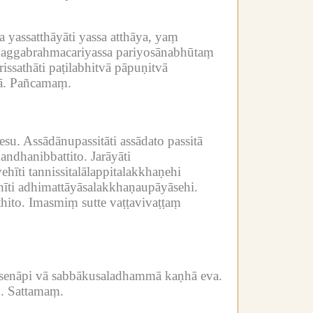
a yassatthāyāti yassa atthāya, yaṃ
maggabrahmacariyassa pariyosānabhūtaṃ
issathāti paṭilabhitvā pāpuṇitvā
ā.
Pañcamaṃ.
esu.
Assādānupassitāti assādato passitā
handhanibbattito.
Jarāyāti
ehīti tannissitalālappitalakkhaṇehi
īti adhimattāyāsalakkhaṇaupāyāsehi.
hito.
Imasmiṃ sutte vaṭṭavivaṭṭaṃ
senāpi vā sabbākusaladhammā kaṇhā eva.
.
Sattamaṃ.