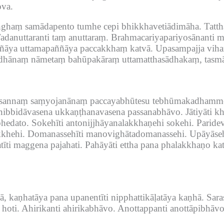
va.
aṅghaṃ samādapento tumhe cepi bhikkhavetiādimāha.
Tatth
adanuttaranti taṃ anuttaraṃ.
Brahmacariyapariyosānanti 
ññāya uttamapaññāya paccakkhaṃ katvā.
Upasampajja vihar
adhānaṃ nāmetaṃ bahūpakāraṃ uttamatthasādhakaṃ, tasm
asannaṃ saṃyojanānaṃ paccayabhūtesu tebhūmakadhamm
 nibbidāvasena ukkaṇṭhanavasena passanabhāvo.
Jātiyāti k
hedato.
Sokehīti antonijjhāyanalakkhaṇehi sokehi.
Paridev
kkhehi.
Domanassehīti manovighātadomanassehi.
Upāyāseh
tīti maggena pajahati.
Pahāyāti ettha pana phalakkhaṇo kat
, kaṇhatāya pana upanentīti nipphattikāḷatāya kaṇhā.
Sara
hoti.
Ahirikanti ahirikabhāvo.
Anottappanti anottāpibhāvo