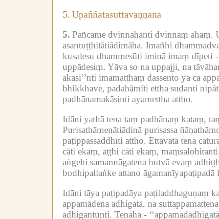
5.
Upaññātasuttavaṇṇanā
5.
Pañcame dvinnāhanti dvinnaṃ ahaṃ.
asantuṭṭhitātiādimāha.
Imañhi dhammadvay
kusalesu dhammesūti iminā imaṃ dīpeti -
uppādesiṃ.
Yāva so na uppajji, na tāvāh
akāsi’’nti imamatthaṃ dassento yā ca appa
bhikkhave, padahāmīti ettha sudanti nipā
padhānamakāsinti ayamettha attho.
Idāni yathā tena taṃ padhānaṃ kataṃ, ta
Purisathāmenātiādinā purisassa ñāṇathām
paṭippassaddhīti attho.
Ettāvatā tena cat
cāti ekaṃ, aṭṭhi cāti ekaṃ, maṃsalohitanti
aṅgehi samannāgatena hutvā evaṃ adhiṭṭ
bodhipallaṅke attano āgamanīyapaṭipadā k
Idāni tāya paṭipadāya paṭiladdhaguṇaṃ k
appamādena adhigatā, na suttappamattena
adhigantunti.
Tenāha -
‘‘appamādādhigatā