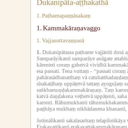
Dukanipāta-aṭṭhakathā
1.
Paṭhamapaṇṇāsakaṃ
1.
Kammakāraṇavaggo
1.
Vajjasuttavaṇṇanā
1.
Dukanipātassa paṭhame vajjānīti dosā a
Samparāyikanti samparāye anāgate attab
kārenteti coraṃ gahetvā vividhā kammakāra
esa passati.
Tena vuttaṃ -
‘‘passati coraṃ
pahārasādhanatthaṃ vā catuhatthadaṇḍaṃ
sīsakaṭāhaṃ uppāṭetvā tattaṃ ayoguḷaṃ sa
saṅkhamuṇḍakammakāraṇaṃ.
Taṃ karont
katvā daṇḍakena veṭhetvā uppāṭenti, saha
karonti.
Rāhumukhanti rāhumukhakamma
paṭṭhāya mukhaṃ nikhādanena khananti, 
Jotimālikanti sakalasarīraṃ telapilotikāya 
Erakavattikanti erakavattakammakāraṇaṃ