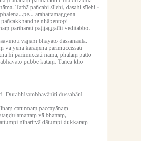
aṃ attānaṃ pariharatīti ettha duvidhā
 nāma.
Tathā pañcahi sīlehi, dasahi sīlehi -
halena...pe...
arahattamaggena
ke pañcakkhandhe nhāpentopi
 pariharati paṭijaggatīti veditabbo.
sāvinoti vajjāni bhayato dassanasīlā.
ṃ vā yena kāraṇena parimuccissati
na hi parimuccati nāma, phalaṃ patto
vabhāvato pubbe kataṃ.
Tañca kho
i.
Durabhisambhavānīti dussahāni
ādīnaṃ catunnaṃ paccayānaṃ
tataṇḍulamattaṃ vā bhattaṃ,
vattumpi nīharitvā dātumpi dukkaraṃ