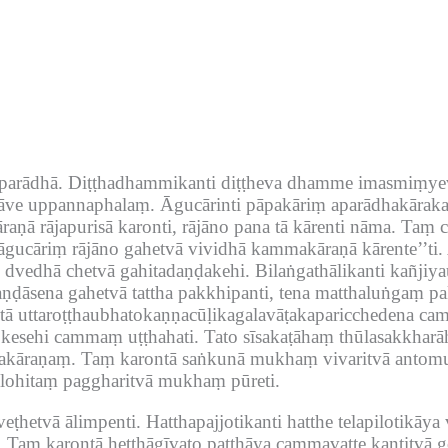
parādhā.
Diṭṭhadhammikanti diṭṭheva dhamme imasmiṃye
hāve uppannaphalaṃ.
Āgucārinti pāpakāriṃ aparādhakārak
ṇā rājapurisā karonti, rājāno pana tā kārenti nāma.
Taṃ c
 āgucāriṃ rājāno gahetvā vividhā kammakāraṇā kārente’’ti.
 dvedhā chetvā gahitadaṇḍakehi.
Bilaṅgathālikanti kañji
ṇḍāsena gahetvā tattha pakkhipanti, tena matthaluṅgaṃ pak
ā uttaroṭṭhaubhatokaṇṇacūḷikagalavāṭakaparicchedena ca
 kesehi cammaṃ uṭṭhahati.
Tato sīsakaṭāhaṃ thūlasakkhar
kāraṇaṃ.
Taṃ karontā saṅkunā mukhaṃ vivaritvā antomuk
lohitaṃ paggharitvā mukhaṃ pūreti.
veṭhetvā ālimpenti.
Hatthapajjotikanti hatthe telapilotikāya
.
Taṃ karontā heṭṭhāgīvato paṭṭhāya cammavaṭṭe kantitvā g