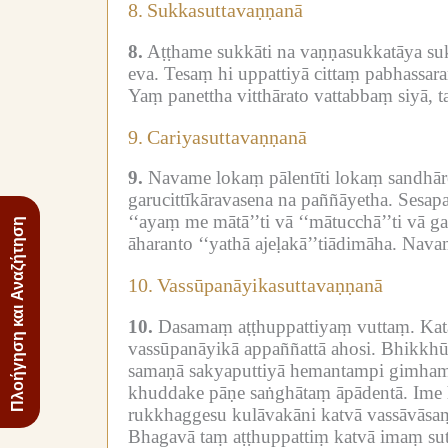
8.
Sukkasuttavaṇṇanā
8.
Aṭṭhame sukkāti na vaṇṇasukkatāya suk
eva.
Tesaṃ hi uppattiyā cittaṃ pabhassara
Yaṃ panettha vitthārato vattabbaṃ siyā,
9.
Cariyasuttavaṇṇanā
9.
Navame lokaṃ pālentīti lokaṃ sandhāre
garucittīkāravasena na paññāyetha.
Sesapa
‘‘ayaṃ me mātā’’ti vā ‘‘mātucchā’’ti vā ga
Πλοήγηση και Αναζήτηση
āharanto ‘‘yathā ajeḷakā’’tiādimāha.
Nava
10.
Vassūpanāyikasuttavaṇṇanā
10.
Dasamaṃ aṭṭhuppattiyaṃ vuttaṃ.
Kat
vassūpanāyikā appaññattā ahosi.
Bhikkhū 
samaṇā sakyaputtiyā hemantampi gimhampi
khuddake pāṇe saṅghātaṃ āpādentā.
Ime 
rukkhaggesu kulāvakāni katvā vassāvāsaṃ a
Bhagavā taṃ aṭṭhuppattiṃ katvā imaṃ sut