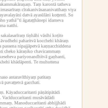
ikakammakāraṇaṃ.
Taṃ karontā tatheva
ṭhimasarīraṃ cīrakanivāsananivatthaṃ viya
avalayāni datvā ayasūlāni koṭṭenti.
So
ho yathā’’ti āgataṭṭhānepi idameva
a natthi.
sakalasarīraṃ tiṇhāhi vāsīhi koṭito
ha āvudhehi paharitvā kocchehi khāraṃ
na passena nipajjāpetvā kaṇṇacchiddena
anti cheko kāraṇiko chavicammaṃ
eseheva pariyonandhitvā gaṇhanti,
khehi khādāpenti.
Te muhuttena
so antaravīthiyaṃ patitaṃ
vā pavaṭṭetvā gacchati.
aṃ.
Kāyaduccaritanti pāṇātipātādi
.
Vacīduccaritanti musāvādādi
kammaṃ.
Manoduccaritanti abhijjhādi