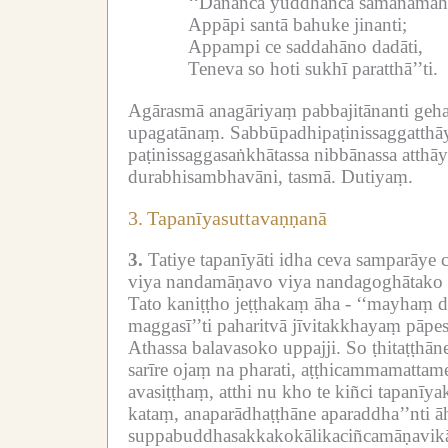
‘‘Dānañca yuddhañca samānamāh
Appāpi santā bahuke jinanti;
Appampi ce saddahāno dadāti,
Teneva so hoti sukhī paratthā’’ti.
Agārasmā anagāriyaṃ pabbajitānanti geha
upagatānaṃ.
Sabbūpadhipaṭinissaggatth
paṭinissaggasaṅkhātassa nibbānassa atthā
durabhisambhavāni, tasmā.
Dutiyaṃ.
3.
Tapanīyasuttavaṇṇanā
3.
Tatiye tapanīyāti idha ceva samparāye ca
viya nandamāṇavo viya nandagoghātako vi
Tato kaniṭṭho jeṭṭhakaṃ āha -
‘‘mayhaṃ dā
maggasī’’ti paharitvā jīvitakkhayaṃ pāpes
Athassa balavasoko uppajji.
So ṭhitaṭṭhān
sarīre ojaṃ na pharati, aṭṭhicammamattam
avasiṭṭhaṃ, atthi nu kho te kiñci tapanīy
kataṃ, anaparādhaṭṭhāne aparaddha’’nti ā
suppabuddhasakkakokālikaciñcamāṇavikād