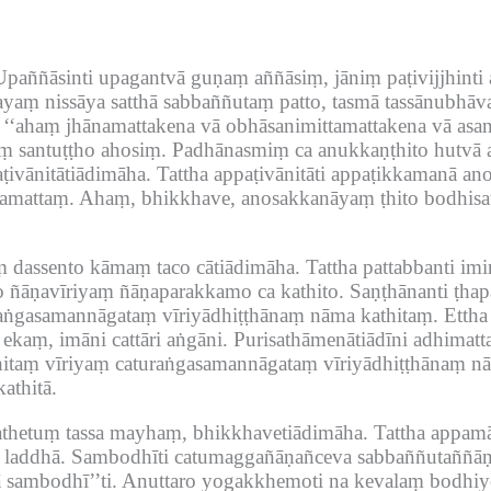
Upaññāsinti upagantvā guṇaṃ aññāsiṃ, jāniṃ paṭivijjhinti 
aṃ nissāya satthā sabbaññutaṃ patto, tasmā tassānubhāv
‘‘ahaṃ jhānamattakena vā obhāsanimittamattakena vā asa
aṃ santuṭṭho ahosiṃ.
Padhānasmiṃ ca anukkaṇṭhito hutvā 
ṭivānitātiādimāha.
Tattha appaṭivānitāti appaṭikkamanā an
tamattaṃ.
Ahaṃ, bhikkhave, anosakkanāyaṃ ṭhito bodhisat
ṃ dassento kāmaṃ taco cātiādimāha.
Tattha pattabbanti im
o ñāṇavīriyaṃ ñāṇaparakkamo ca kathito.
Saṇṭhānanti ṭhap
uraṅgasamannāgataṃ vīriyādhiṭṭhānaṃ nāma kathitaṃ.
Ettha
 ekaṃ, imāni cattāri aṅgāni.
Purisathāmenātiādīni adhimatt
hitaṃ vīriyaṃ caturaṅgasamannāgataṃ vīriyādhiṭṭhānaṃ nā
athitā.
athetuṃ tassa mayhaṃ, bhikkhavetiādimāha.
Tattha appamā
 laddhā.
Sambodhīti catumaggañāṇañceva sabbaññutaññāṇ
 sambodhī’’ti.
Anuttaro yogakkhemoti na kevalaṃ bodhiye