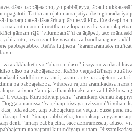
ave, dāso pabbājetabbo, yo pabbājeyya, āpatti dukkaṭassā’’
 upagatoti.
Tattha antojāto nāma jātiyā dāso gharadāsiyā p
vā dhanaṃ datvā dāsacārittaṃ āropetvā kīto.
Ete dvepi na 
ramarānīto nāma tiroraṭṭhaṃ vilopaṃ vā katvā upalāpetvā 
iñci gāmaṃ rājā ‘‘vilumpathā’’ti ca āṇāpeti, tato mānusakān
 yehi ānīto, tesaṃ santike vasanto vā bandhanāgāre badd
hāne pabbājetabbo.
Raññā tuṭṭhena ‘‘karamarānītake muñcat
bova.
 vā ārakkhahetu vā ‘‘ahaṃ te dāso’’ti sayameva dāsabhā
diso dāso na pabbājetabbo.
Rañño vaṇṇadāsīnaṃ puttā hont
ṇadāsīhi saddhiṃ vicaranti, tāsaṃ putte pabbājetuṃ vaṭṭati.
dinnā na pabbājetabbā.
Vihāresu rājūhi ārāmikadāsā nāma d
hāpaccariyaṃ ‘‘antojātadhanakkītake ānetvā bhikkhusaṅgh
tī’’ti vuttaṃ.
Kurundiyaṃ pana ‘‘ārāmikaṃ demāti kappiya
.
Duggatamanussā ‘‘saṅghaṃ nissāya jīvissāmā’’ti vihāre k
dāsī, pitā adāso, taṃ pabbājetuṃ na vaṭṭati.
Yassa pana māt
 dāsaṃ denti ‘‘imaṃ pabbājetha, tumhākaṃ veyyāvaccaṃ kari
aṃ denti ‘‘imaṃ pabbājetha, sace abhiramissati, adāso.
Vi
 pabbājetuṃ na vaṭṭatīti kurundiyaṃ vuttaṃ.
Nissāmikadāso