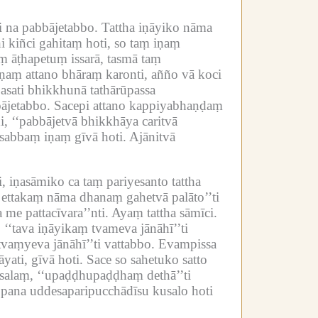
i na pabbājetabbo.
Tattha iṇāyiko nāma
i kiñci gahitaṃ hoti, so taṃ iṇaṃ
aṃ āṭhapetuṃ issarā, tasmā taṃ
iṇaṃ attano bhāraṃ karonti, añño vā koci
asati bhikkhunā tathārūpassa
bājetabbo.
Sacepi attano kappiyabhaṇḍaṃ
i, ‘‘pabbājetvā bhikkhāya caritvā
 sabbaṃ iṇaṃ gīvā hoti.
Ajānitvā
 iṇasāmiko ca taṃ pariyesanto tattha
 ettakaṃ nāma dhanaṃ gahetvā palāto’’ti
me pattacīvara’’nti.
Ayaṃ tattha sāmīci.
‘‘tava iṇāyikaṃ tvameva jānāhī’’ti
tvaṃyeva jānāhī’’ti vattabbo.
Evampissa
yati, gīvā hoti.
Sace so sahetuko satto
 kusalaṃ, ‘‘upaḍḍhupaḍḍhaṃ dethā’’ti
 pana uddesaparipucchādīsu kusalo hoti