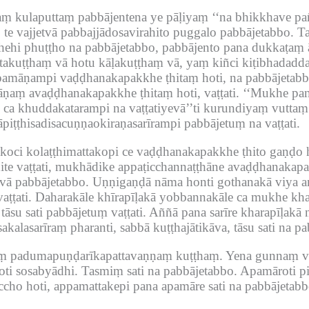
haṃ kulaputtaṃ pabbājentena ye pāḷiyaṃ ‘‘na bhikkhave pa
, te vajjetvā pabbajjādosavirahito puggalo pabbājetabbo.
Ta
hehi phuṭṭho na pabbājetabbo, pabbājento pana dukkaṭaṃ āp
rattakuṭṭhaṃ vā hotu kāḷakuṭṭhaṃ vā, yaṃ kiñci kiṭibhad
pamāṇampi vaḍḍhanakapakkhe ṭhitaṃ hoti, na pabbājetabb
āṇaṃ avaḍḍhanakapakkhe ṭhitaṃ hoti, vaṭṭati.
‘‘Mukhe pana
 ca khuddakatarampi na vaṭṭatiyevā’’ti kurundiyaṃ vuttaṃ
piṭṭhisadisacuṇṇaokiraṇasarīrampi pabbājetuṃ na vaṭṭati.
oci kolaṭṭhimattakopi ce vaḍḍhanakapakkhe ṭhito gaṇḍo h
te vaṭṭati, mukhādike appaṭicchannaṭṭhāne avaḍḍhanakapakk
tvā pabbājetabbo.
Uṇṇigaṇḍā nāma honti gothanakā viya aṅgu
aṭṭati.
Daharakāle khīrapīḷakā yobbannakāle ca mukhe kha
āsu sati pabbājetuṃ vaṭṭati.
Aññā pana sarīre kharapīḷakā
kalasarīraṃ pharanti, sabbā kuṭṭhajātikāva, tāsu sati na p
kaṃ padumapuṇḍarīkapattavaṇṇaṃ kuṭṭhaṃ.
Yena gunnaṃ vi
oti sosabyādhi.
Tasmiṃ sati na pabbājetabbo.
Apamāroti p
cho hoti, appamattakepi pana apamāre sati na pabbājetabb