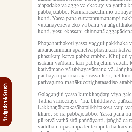
ajapadake vā agge vā ekapuṭe vā yattha ka
pabbājetabbo.
Kaṇṇanāsacchinno ubhayav
honti.
Yassa pana suttatantumattampi nakh
vuttanayeneva eko vā bahū vā aṅguṭṭhakā
honti, yesu ekassapi chinnattā aggapāden
Phaṇahatthakoti yassa vaggulipakkhakā 
antaracammaṃ apanetvā phāsukaṃ katvā 
phāsukaṃ katvā pabbājetabbo.
Khujjoti y
īsakaṃ vaṅkaṃ, taṃ pabbājetuṃ vaṭṭati.
M
kaṭivāmano vā ubhayavāmano vā.
Jaṅgha
paṭṭhāya uparimakāyo rasso hoti, heṭṭhi
parivaṭumo mahākucchighaṭasadiso attabhā
Navigation & Search
Galagaṇḍīti yassa kumbhaṇḍaṃ viya gale
Tattha vinicchayo ‘‘na, bhikkhave, pañca
Lakkhaṇāhatakasāhatalikhitakesu yaṃ vat
kharo, so na pabbājetabbo.
Yassa pana na
pūretvā yathā sirā paññāyanti, jaṅghā ca 
vaḍḍhati, upasampādentenapi tathā katv