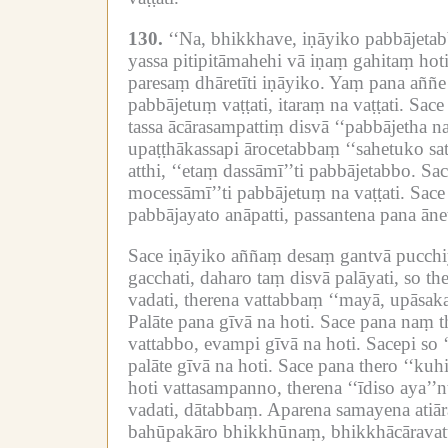
130.
‘‘Na, bhikkhave, iṇāyiko pabbājetab
yassa pitipitāmahehi vā iṇaṃ gahitaṃ hot
paresaṃ dhāretīti iṇāyiko.
Yaṃ pana aññe ñ
pabbājetuṃ vaṭṭati, itaraṃ na vaṭṭati.
Sace 
tassa ācārasampattiṃ disvā ‘‘pabbājetha n
upaṭṭhākassapi ārocetabbaṃ ‘‘sahetuko sat
atthi, ‘‘etaṃ dassāmī’’ti pabbājetabbo.
Sac
mocessāmī’’ti pabbājetuṃ na vaṭṭati.
Sace
pabbājayato anāpatti, passantena pana āne
Sace iṇāyiko aññaṃ desaṃ gantvā pucchiya
gacchati, daharo taṃ disvā palāyati, so 
vadati, therena vattabbaṃ ‘‘mayā, upāsaka
Palāte pana gīvā na hoti.
Sace pana naṃ th
vattabbo, evampi gīvā na hoti.
Sacepi so 
palāte gīvā na hoti.
Sace pana thero ‘‘kuhi
hoti vattasampanno, therena ‘‘īdiso aya’’n
vadati, dātabbaṃ.
Aparena samayena atiār
bahūpakāro bhikkhūnaṃ, bhikkhācāravatt