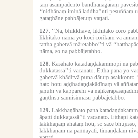
taṃ asampādento bandhanāgāraṃ pavesito 
‘‘nidhānaṃ iminā laddha’’nti pesuññaṃ up
gataṭṭhāne pabbājetuṃ vaṭṭati.
127.
‘‘Na, bhikkhave, likhitako coro pabb
likhitako nāma yo koci corikaṃ vā aññaṃ 
tattha gahetvā māretabbo’’ti vā ‘‘hatthapā
nāma, so na pabbājetabbo.
128.
Kasāhato katadaṇḍakammopi na pabb
dukkaṭassā’’ti vacanato.
Ettha pana yo va
gahetvā khāditvā puna dātuṃ asakkonto ‘
hato hotu aḍḍhadaṇḍakādīnaṃ vā aññataren
jāṇūhi vā kapparehi vā nāḷikerapāsāṇādīhi
gaṇṭhīsu sannisinnāsu pabbājetabbo.
129.
Lakkhaṇāhato pana katadaṇḍakammo 
āpatti dukkaṭassā’’ti vacanato.
Etthapi ka
lakkhaṇaṃ āhataṃ hoti, so sace bhujisso, 
lakkhaṇaṃ na paññāyati, timaṇḍalaṃ nivatt
vaṭṭati.