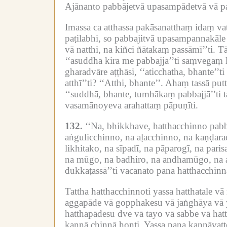
Ajānanto pabbājetvā upasampādetvā vā pac
Imassa ca atthassa pakāsanatthaṃ idaṃ va
paṭilabhi, so pabbajitvā upasampannakāle 
vā natthi, na kiñci ñātakaṃ passāmī’’ti.
Tā
‘‘asuddhā kira me pabbajjā’’ti saṃvegaṃ
gharadvāre aṭṭhāsi, ‘‘aticchatha, bhante’’t
atthī’’ti?
‘‘Atthi, bhante’’.
Ahaṃ tassā put
‘‘suddhā, bhante, tumhākaṃ pabbajjā’’ti 
vasamānoyeva arahattaṃ pāpuṇīti.
132.
‘‘Na, bhikkhave, hatthacchinno pab
aṅgulicchinno, na aḷacchinno, na kaṇḍara
likhitako, na sīpadī, na pāparogī, na par
na mūgo, na badhiro, na andhamūgo, na 
dukkaṭassā’’ti vacanato pana hatthacchin
Tattha hatthacchinnoti yassa hatthatale v
aggapāde vā gopphakesu vā jaṅghāya vā ya
hatthapādesu dve vā tayo vā sabbe vā hat
kaṇṇā chinnā honti.
Yassa pana kaṇṇāvaṭṭ