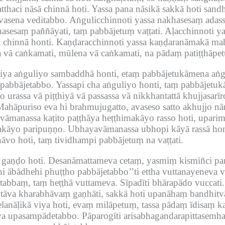
tthaci nāsā chinnā hoti.
Yassa pana nāsikā sakkā hoti san
asena veditabbo.
Aṅgulicchinnoti yassa nakhasesaṃ adass
asesaṃ paññāyati, taṃ pabbājetuṃ vaṭṭati.
Aḷacchinnoti y
 chinnā honti.
Kaṇḍaracchinnoti yassa kaṇḍaranāmakā mah
a vā caṅkamati, mūlena vā caṅkamati, na pādaṃ patiṭṭhāpe
viya aṅguliyo sambaddhā honti, etaṃ pabbājetukāmena aṅg
pabbājetabbo.
Yassapi cha aṅguliyo honti, taṃ pabbājetu
o urassa vā piṭṭhiyā vā passassa vā nikkhantattā khujjasarīr
ahāpuriso eva hi brahmujugatto, avaseso satto akhujjo nā
vāmanassa kaṭito paṭṭhāya heṭṭhimakāyo rasso hoti, upari
makāyo paripuṇṇo.
Ubhayavāmanassa ubhopi kāyā rassā hont
vo hoti, taṃ tividhampi pabbājetuṃ na vaṭṭati.
 gaṇḍo hoti.
Desanāmattameva cetaṃ, yasmiṃ kismiñci pana
hi ābādhehi phuṭṭho pabbājetabbo’’ti ettha vuttanayeneva 
tabbaṃ, taṃ heṭṭhā vuttameva.
Sīpadīti bhārapādo vuccati.
 tāva kharabhāvaṃ gaṇhāti, sakkā hoti upanāhaṃ bandhitv
telanāḷikā viya hoti, evaṃ milāpetuṃ, tassa pādaṃ īdisaṃ k
āva upasampādetabbo.
Pāparogīti arisabhagandarapittasemh