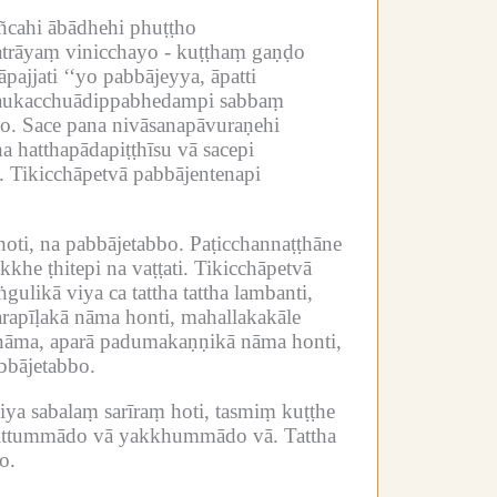
ñcahi ābādhehi phuṭṭho
trāyaṃ vinicchayo -
kuṭṭhaṃ gaṇḍo
ajjati ‘‘yo pabbājeyya, āpatti
addaukacchuādippabhedampi sabbaṃ
o.
Sace pana nivāsanapāvuraṇehi
 hatthapādapiṭṭhīsu vā sacepi
.
Tikicchāpetvā pabbājentenapi
oti, na pabbājetabbo.
Paṭicchannaṭṭhāne
he ṭhitepi na vaṭṭati.
Tikicchāpetvā
likā viya ca tattha tattha lambanti,
rapīḷakā nāma honti, mahallakakāle
 nāma, aparā padumakaṇṇikā nāma honti,
abbājetabbo.
ya sabalaṃ sarīraṃ hoti, tasmiṃ kuṭṭhe
ittummādo vā yakkhummādo vā.
Tattha
o.