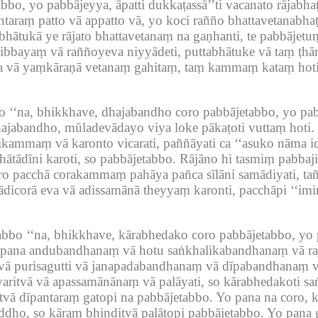
bbo, yo pabbājeyya, āpatti dukkaṭassā’’ti vacanato rājabha
taraṃ patto vā appatto vā, yo koci rañño bhattavetanabhaṭ
bhātukā ye rājato bhattavetanaṃ na gaṇhanti, te pabbājetuṃ
bayaṃ vā raññoyeva niyyādeti, puttabhātuke vā taṃ ṭhān
na vā yaṃkāraṇā vetanaṃ gahitaṃ, taṃ kammaṃ kataṃ hoti, 
‘‘na, bhikkhave, dhajabandho coro pabbājetabbo, yo pabbāj
dhajabandho, mūladevādayo viya loke pākaṭoti vuttaṃ hoti.
ammaṃ vā karonto vicarati, paññāyati ca ‘‘asuko nāma ida
ātādīni karoti, so pabbājetabbo.
Rājāno hi tasmiṃ pabbajite
o pacchā corakammaṃ pahāya pañca sīlāni samādiyati, tañ
icorā eva vā adissamānā theyyaṃ karonti, pacchāpi ‘‘imin
bo ‘‘na, bhikkhave, kārabhedako coro pabbājetabbo, yo pab
 pana andubandhanaṃ vā hotu saṅkhalikabandhanaṃ vā 
 purisagutti vā janapadabandhanaṃ vā dīpabandhanaṃ v
varitvā vā apassamānānaṃ vā palāyati, so kārabhedakoti s
vā dīpantaraṃ gatopi na pabbājetabbo.
Yo pana na coro,
baddho, so kāraṃ bhinditvā palātopi pabbājetabbo.
Yo pana 