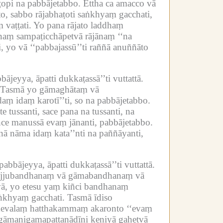
ṭopi na pabbājetabbo.
Ettha ca amacco vā
o, sabbo rājabhaṭoti saṅkhyaṃ gacchati,
 vaṭṭati.
Yo pana rājato laddhaṃ
aṃ sampaṭicchāpetvā rājānaṃ ‘‘na
yo vā ‘‘pabbajassū’’ti raññā anuññāto
eyya, āpatti dukkaṭassā’’ti vuttattā.
Tasmā yo gāmaghātaṃ vā
ṃ idaṃ karotī’’ti, so na pabbājetabbo.
 tussanti, sace pana na tussanti, na
ce manussā evaṃ jānanti, pabbājetabbo.
ā nāma idaṃ kata’’nti na paññāyanti,
bājeyya, āpatti dukkaṭassā’’ti vuttattā.
rajjubandhanaṃ vā gāmabandhanaṃ vā
ā, yo etesu yaṃ kiñci bandhanaṃ
aṅkhyaṃ gacchati.
Tasmā īdiso
 kevalaṃ hatthakammaṃ akaronto ‘‘evaṃ
gāmanigamapaṭṭanādīni keṇiyā gahetvā