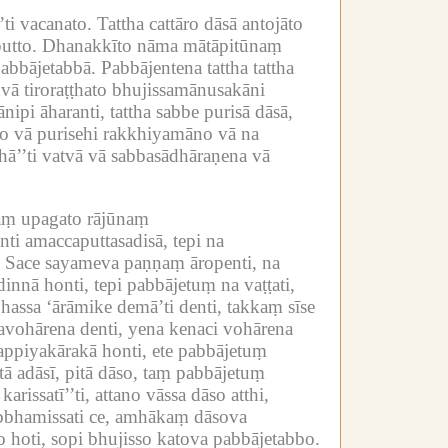
ti vacanato.
Tattha cattāro dāsā antojāto
utto.
Dhanakkīto nāma mātāpitūnaṃ
pabbājetabbā.
Pabbājentena tattha tattha
vā tiroraṭṭhato bhujissamānusakāni
ipi āharanti, tattha sabbe purisā dāsā,
ho vā purisehi rakkhiyamāno vā na
hā’’ti vatvā vā sabbasādhāraṇena vā
vaṃ upagato rājūnaṃ
i amaccaputtasadisā, tepi na
Sace sayameva paṇṇaṃ āropenti, na
innā honti, tepi pabbājetuṃ na vaṭṭati,
assa ‘ārāmike demā’ti denti, takkaṃ sīse
vohārena denti, yena kenaci vohārena
appiyakārakā honti, ete pabbājetuṃ
ā adāsī, pitā dāso, taṃ pabbājetuṃ
ssatī’’ti, attano vāssa dāso atthi,
bbhamissati ce, amhākaṃ dāsova
 hoti, sopi bhujisso katova pabbājetabbo.