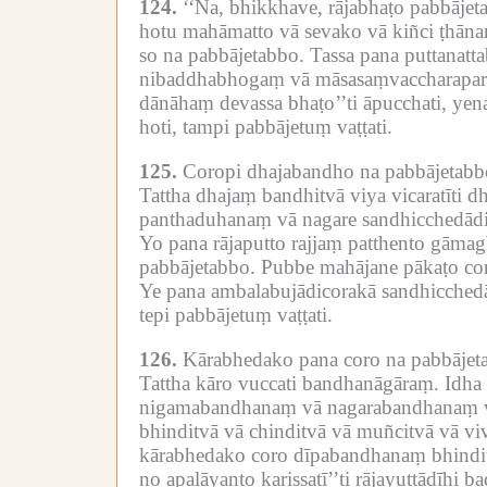
124.
‘‘Na, bhikkhave, rājabhaṭo pabbājeta
hotu mahāmatto vā sevako vā kiñci ṭhānan
so na pabbājetabbo.
Tassa pana puttanatta
nibaddhabhogaṃ vā māsasaṃvaccharaparib
dānāhaṃ devassa bhaṭo’’ti āpucchati, ye
hoti, tampi pabbājetuṃ vaṭṭati.
125.
Coropi dhajabandho na pabbājetabbo 
Tattha dhajaṃ bandhitvā viya vicaratīti 
panthaduhanaṃ vā nagare sandhicchedādik
Yo pana rājaputto rajjaṃ patthento gāmagh
pabbājetabbo.
Pubbe mahājane pākaṭo cor
Ye pana ambalabujādicorakā sandhicchedād
tepi pabbājetuṃ vaṭṭati.
126.
Kārabhedako pana coro na pabbājetab
Tattha kāro vuccati bandhanāgāraṃ.
Idha
nigamabandhanaṃ vā nagarabandhanaṃ vā
bhinditvā vā chinditvā vā muñcitvā vā vi
kārabhedako coro dīpabandhanaṃ bhindit
no apalāyanto karissatī’’ti rājayuttādīhi 