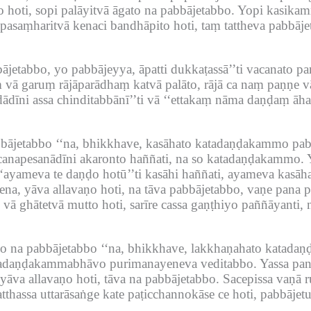
hoti, sopi palāyitvā āgato na pabbājetabbo.
Yopi kasikam
asaṃharitvā kenaci bandhāpito hoti, taṃ tattheva pabbājet
ājetabbo, yo pabbājeyya, āpatti dukkaṭassā’’ti vacanato pa
vā garuṃ rājāparādhaṃ katvā palāto, rājā ca naṃ paṇṇe vā 
dādīni assa chinditabbānī’’ti vā ‘‘ettakaṃ nāma daṇḍaṃ āha
ājetabbo ‘‘na, bhikkhave, kasāhato katadaṇḍakammo pabbā
canapesanādīni akaronto haññati, na so katadaṇḍakammo.
‘ayameva te daṇḍo hotū’’ti kasāhi haññati, ayameva kasā
a, yāva allavaṇo hoti, na tāva pabbājetabbo, vaṇe pana p
 vā ghātetvā mutto hoti, sarīre cassa gaṇṭhiyo paññāyanti
na pabbājetabbo ‘‘na, bhikkhave, lakkhaṇahato katadaṇ
tadaṇḍakammabhāvo purimanayeneva veditabbo.
Yassa pan
yāva allavaṇo hoti, tāva na pabbājetabbo.
Sacepissa vaṇā r
hassa uttarāsaṅge kate paṭicchannokāse ce hoti, pabbājetu