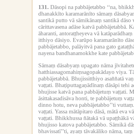
131.
Dāsopi na pabbājetabbo ‘‘na, bhikkh
dhanakkīto karamarānīto sāmaṃ dāsabyaṃ
santikā putto vā sāmikānaṃ santikā dāso 
cārittavasena adāse katvā pabbājetabbā.
Ka
āharanti, antoraṭṭheyeva vā katāparādhaṃ k
itthiyo dāsiyo.
Evarūpo karamarānīto dāso
pabbājetabbo, palāyitvā pana gato gataṭṭ
nayena bandhanamokkhe kate pabbājetab
Sāmaṃ dāsabyaṃ upagato nāma jīvitahetu
hatthiassagomahiṃsagopakādayo viya.
Tā
pabbājetabbā.
Bhujissitthiyo asaññatā vaṇ
vaṭṭati.
Bhaṭiputtagaṇādīnaṃ dāsāpi tehi a
bhujisse katvā pana pabbājetuṃ vaṭṭati.
Ma
āsittakasadisāva honti, te pabbājetuṃ vaṭṭa
dinno hotu, neva pabbājetabbo’’ti vuttaṃ
vaṭṭati.
Yassa mātāpitaro dāsā, mātā eva vā 
vaṭṭati.
Bhikkhussa ñātakā vā upaṭṭhākā vā
bhujisso katova pabbājetabbo.
Sāmikā dās
bhavissatī’’ti, ayaṃ tāvakāliko nāma, taṃ