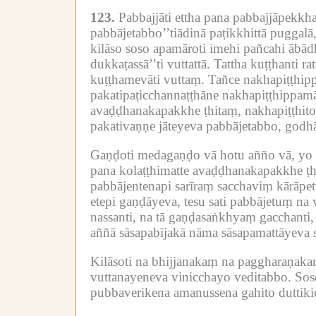
123.
Pabbajjāti ettha pana pabbajjāpekk
pabbājetabbo’’tiādinā paṭikkhittā puggalā
kilāso soso apamāroti imehi pañcahi ābād
dukkaṭassā’’ti vuttattā.
Tattha kuṭṭhanti 
kuṭṭhamevāti vuttaṃ.
Tañce nakhapiṭṭhip
pakatipaṭicchannaṭṭhāne nakhapiṭṭhippam
avaḍḍhanakapakkhe ṭhitaṃ, nakhapiṭṭhito
pakativaṇṇe jāteyeva pabbājetabbo, godhā
Gaṇḍoti medagaṇḍo vā hotu añño vā, yo k
pana kolaṭṭhimatte avaḍḍhanakapakkhe ṭhi
pabbājentenapi sarīraṃ sacchaviṃ kārāpe
etepi gaṇḍāyeva, tesu sati pabbājetuṃ na v
nassanti, na tā gaṇḍasaṅkhyaṃ gacchanti, t
aññā sāsapabījakā nāma sāsapamattāyeva sa
Kilāsoti na bhijjanakaṃ na paggharaṇa
vuttanayeneva vinicchayo veditabbo.
Sos
pubbaverikena amanussena gahito duttikic