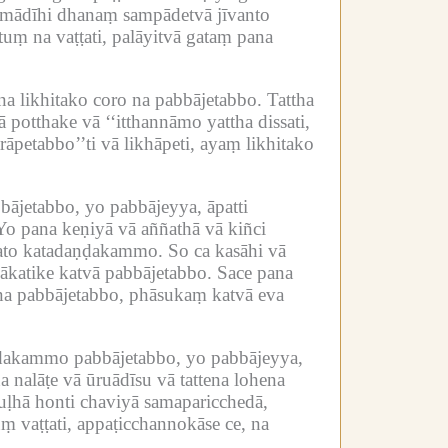
mādīhi dhanaṃ sampādetvā jīvanto
uṃ na vaṭṭati, palāyitvā gataṃ pana
na likhitako coro na pabbājetabbo.
Tattha
potthake vā ‘‘itthannāmo yattha dissati,
rāpetabbo’’ti vā likhāpeti, ayaṃ likhitako
jetabbo, yo pabbājeyya, āpatti
Yo pana keṇiyā vā aññathā vā kiñci
hato katadaṇḍakammo.
So ca kasāhi vā
ākatike katvā pabbājetabbo.
Sace pana
, na pabbājetabbo, phāsukaṃ katvā eva
ḍakammo pabbājetabbo, yo pabbājeyya,
a nalāṭe vā ūruādīsu vā tattena lohena
uḷhā honti chaviyā samaparicchedā,
ṃ vaṭṭati, appaṭicchannokāse ce, na