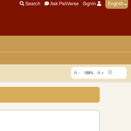
Search
Ask PaliVerse
Signin
100%