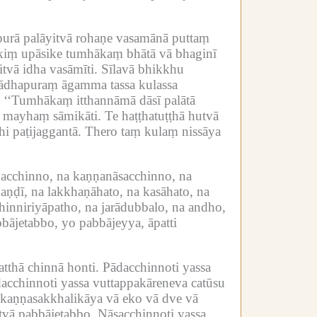
purā palāyitvā rohaṇe vasamānā puttaṃ
kiṃ upāsike tumhākaṃ bhātā vā bhaginī
tvā idha vasāmīti.
Sīlavā bhikkhu
urādhapuraṃ āgamma tassa kulassa
‘‘Tumhākaṃ itthannāmā dāsī palātā
e mayhaṃ sāmikāti.
Te haṭṭhatuṭṭhā hutvā
i paṭijaggantā.
Thero taṃ kulaṃ nissāya
acchinno, na kaṇṇanāsacchinno, na
aṇḍī, na lakkhaṇāhato, na kasāhato, na
chinniriyāpatho, na jarādubbalo, na andho,
ājetabbo, yo pabbājeyya, āpatti
atthā chinnā honti.
Pādacchinnoti yassa
acchinnoti yassa vuttappakāreneva catūsu
kaṇṇasakkhalikāya vā eko vā dve vā
tvā pabbājetabbo.
Nāsacchinnoti yassa