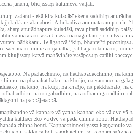
chā jānanti, bhujissaṃ kātumeva vaṭṭati.
tthuṃ vadanti -
ekā kira kuladāsī ekena saddhiṃ anurādha
lajjī kukkuccako ahosi.
Athekadivasaṃ mātaraṃ pucchi ‘‘
ta, ahaṃ anurādhapure kuladāsī, tava pitarā saddhiṃ palāyi
 labhitvā mātaraṃ tassa kulassa nāmagottaṃ pucchitvā an
i vuttepi nātikkami.
Te āgantvā ‘‘kiṃ, bhante’’ti pucchiṃsu.
to, sace maṃ tumhe anujānātha, pabbajjaṃ labhāmi, tumh
taṃ bhujissaṃ katvā mahāvihāre vasāpesuṃ catūhi paccayeh
bājetabbo.
Na pādacchinno, na hatthapādacchinno, na kaṇṇ
cchinno, na phaṇahatthako, na khujjo, na vāmano na galag
isadūsako, na kāṇo, na kuṇī, na khañjo, na pakkhahato, na 
andhabadhiro, na mūgabadhiro, na andhamūgabadhiro pabb
nādayopi na pabbājetabbā.
ā maṇibandhe vā kappare vā yattha katthaci eko vā dve vā h
ttha katthaci eko vā dve vā pādā chinnā honti.
Hatthapād
thapādā chinnā honti.
Kaṇṇacchinnoti yassa kaṇṇamūle vā 
e chijjanti, sakkā ca hoti saṅghāṭetuṃ, so kaṇṇaṃ saṅghāṭe