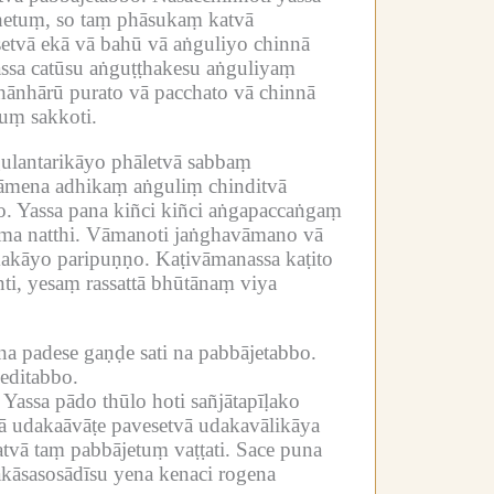
dhetuṃ, so taṃ phāsukaṃ katvā
etvā ekā vā bahū vā aṅguliyo chinnā
assa catūsu aṅguṭṭhakesu aṅguliyaṃ
ānhārū purato vā pacchato vā chinnā
tuṃ sakkoti.
ulantarikāyo phāletvā sabbaṃ
kāmena adhikaṃ aṅguliṃ chinditvā
o.
Yassa pana kiñci kiñci aṅgapaccaṅgaṃ
ma natthi.
Vāmanoti jaṅghavāmano vā
makāyo paripuṇṇo.
Kaṭivāmanassa kaṭito
i, yesaṃ rassattā bhūtānaṃ viya
 padese gaṇḍe sati na pabbājetabbo.
veditabbo.
Yassa pādo thūlo hoti sañjātapīḷako
ā udakaāvāṭe pavesetvā udakavālikāya
atvā taṃ pabbājetuṃ vaṭṭati.
Sace puna
akāsasosādīsu yena kenaci rogena