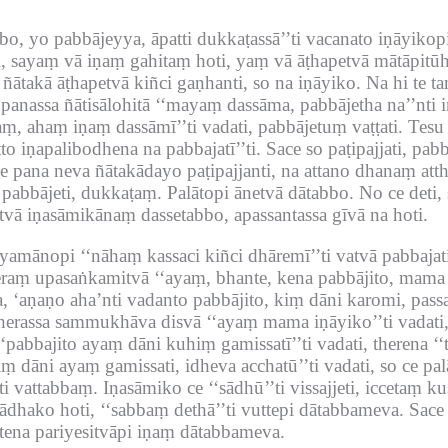
bo, yo pabbājeyya, āpatti dukkaṭassā’’ti vacanato iṇāyikop
i, sayaṃ vā iṇaṃ gahitaṃ hoti, yaṃ vā āṭhapetvā mātāpitūh
ātakā āṭhapetvā kiñci gaṇhanti, so na iṇāyiko.
Na hi te t
panassa ñātisālohitā ‘‘mayaṃ dassāma, pabbājetha na’’nti 
aṃ, ahaṃ iṇaṃ dassāmī’’ti vadati, pabbājetuṃ vaṭṭati.
Tesu 
to iṇapalibodhena na pabbajatī’’ti.
Sace so paṭipajjati, pab
e pana neva ñātakādayo paṭipajjanti, na attano dhanaṃ atth
 pabbājeti, dukkaṭaṃ.
Palātopi ānetvā dātabbo.
No ce deti,
tvā iṇasāmikānaṃ dassetabbo, apassantassa gīvā na hoti.
mānopi ‘‘nāhaṃ kassaci kiñci dhāremī’’ti vatvā pabbajati,
theraṃ upasaṅkamitvā ‘‘ayaṃ, bhante, kena pabbājito, mama
, ‘aṇaṇo aha’nti vadanto pabbājito, kiṃ dāni karomi, passa 
erassa sammukhāva disvā ‘‘ayaṃ mama iṇāyiko’’ti vadati, 
‘‘pabbajito ayaṃ dāni kuhiṃ gamissatī’’ti vadati, therena ‘‘
ṃ dāni ayaṃ gamissati, idheva acchatū’’ti vadati, so ce palā
ti vattabbaṃ.
Iṇasāmiko ce ‘‘sādhū’’ti vissajjeti, iccetaṃ
ādhako hoti, ‘‘sabbaṃ dethā’’ti vuttepi dātabbameva.
Sace
ena pariyesitvāpi iṇaṃ dātabbameva.