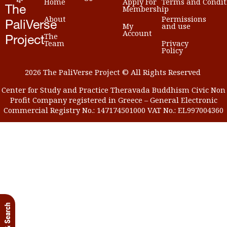
Home
Apply For
Terms and Condit
Membership
The
About
Permissions
PaliVerse
My
and use
Account
The
Project
Team
Privacy
Policy
2026 The PaliVerse Project © All Rights Reserved
Center for Study and Practice Theravada Buddhism Civic Non
Profit Company registered in Greece – General Electronic
Commercial Registry No.: 147174501000 VAT No.: EL997004360