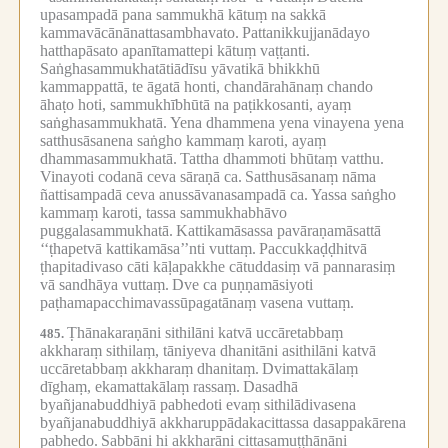
upasampadā pana sammukhā kātuṃ na sakkā
kammavācānānattasambhavato.
Pattanikkujjanādayo
hatthapāsato apanītamattepi kātuṃ vaṭṭanti.
Saṅghasammukhatātiādīsu yāvatikā bhikkhū
kammappattā, te āgatā honti, chandārahānaṃ chando
āhaṭo hoti, sammukhībhūtā na paṭikkosanti, ayaṃ
saṅghasammukhatā.
Yena dhammena yena vinayena yena
satthusāsanena saṅgho kammaṃ karoti, ayaṃ
dhammasammukhatā.
Tattha dhammoti bhūtaṃ vatthu.
Vinayoti codanā ceva sāraṇā ca.
Satthusāsanaṃ nāma
ñattisampadā ceva anussāvanasampadā ca.
Yassa saṅgho
kammaṃ karoti, tassa sammukhabhāvo
puggalasammukhatā.
Kattikamāsassa pavāraṇamāsattā
‘‘ṭhapetvā kattikamāsa’’nti vuttaṃ.
Paccukkaḍḍhitvā
ṭhapitadivaso cāti kāḷapakkhe cātuddasiṃ vā pannarasiṃ
vā sandhāya vuttaṃ.
Dve ca puṇṇamāsiyoti
paṭhamapacchimavassūpagatānaṃ vasena vuttaṃ.
Ṭhānakaraṇāni sithilāni katvā uccāretabbaṃ
485.
akkharaṃ sithilaṃ, tāniyeva dhanitāni asithilāni katvā
uccāretabbaṃ akkharaṃ dhanitaṃ.
Dvimattakālaṃ
dīghaṃ, ekamattakālaṃ rassaṃ.
Dasadhā
byañjanabuddhiyā pabhedoti evaṃ sithilādivasena
byañjanabuddhiyā akkharuppādakacittassa dasappakārena
pabhedo.
Sabbāni hi akkharāni cittasamuṭṭhānāni