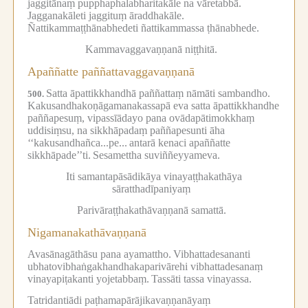
jaggitānaṃ pupphaphalabharitakāle na vāretabbā.
Jagganakāleti jaggituṃ āraddhakāle.
Ñattikammaṭṭhānabhedeti ñattikammassa ṭhānabhede.
Kammavaggavaṇṇanā niṭṭhitā.
Apaññatte paññattavaggavaṇṇanā
Satta āpattikkhandhā paññattaṃ nāmāti sambandho.
500.
Kakusandhakoṇāgamanakassapā eva satta āpattikkhandhe
paññapesuṃ, vipassīādayo pana ovādapātimokkhaṃ
uddisiṃsu, na sikkhāpadaṃ paññapesunti āha
‘‘kakusandhañca...pe...
antarā kenaci apaññatte
sikkhāpade’’ti.
Sesamettha suviññeyyameva.
Iti samantapāsādikāya vinayaṭṭhakathāya
sāratthadīpaniyaṃ
Parivāraṭṭhakathāvaṇṇanā samattā.
Nigamanakathāvaṇṇanā
Avasānagāthāsu pana ayamattho.
Vibhattadesananti
ubhatovibhaṅgakhandhakaparivārehi vibhattadesanaṃ
vinayapiṭakanti yojetabbaṃ.
Tassāti tassa vinayassa.
Tatridantiādi paṭhamapārājikavaṇṇanāyaṃ