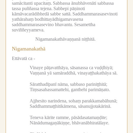
samācitanti upacitaṃ.
Sabbassa ānubhāvenāti sabbassa
tassa puññassa tejena.
Sabbepi pāṇinoti
kāmāvacarādibhedā sabbe sattā.
Saddhammarasasevinoti
yathārahaṃ bodhittayādhigamavasena
saddhammarasasevino bhavantu.
Sesamettha
suviññeyyameva.
Nigamanakathāvaṇṇanā niṭṭhitā.
Nigamanakathā
Ettāvatā ca -
Vinaye pāṭavatthāya, sāsanassa ca vuḍḍhiyā;
Vaṇṇanā yā samāraddhā, vinayaṭṭhakathāya sā.
Sāratthadīpanī nāma, sabbaso pariniṭṭhitā;
Tiṃsasahassamattehi, ganthehi parimāṇato.
Ajjhesito narindena, sohaṃ parakkamabāhunā;
Saddhammaṭṭhitikāmena, sāsanujjotakārinā.
Teneva kārite ramme, pāsādasatamaṇḍite;
Nānādumagaṇākiṇṇe, bhāvanābhiratālaye.