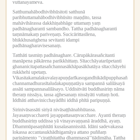
vuttanayameva.
Satthumahābodhivibhūsitoti satthunā
paribhuttamahābodhivibhūsito maṇḍito, tassa
mahāvihārassa dakkhiṇabhāge uttamaṃ yaṃ
padhānagharanti sambandho.
Tattha padhānagharanti
taṃnāmakaṃ pariveṇaṃ.
Sucicārittasīlena,
bhikkhusaṅghena sevitanti idampi
padhānagharavisesanaṃ.
Tatthāti tasmiṃ padhānaghare.
Cārupākārasañcitanti
manāpena pākārena parikkhittaṃ.
Sītacchāyatarūpetanti
ghananicitapattasañchannasākhāpasākhatāya sītacchāyehi
rukkhehi upetaṃ.
Vikasitakamalakuvalayapuṇḍarīkasogandhikādipupphasañ
channamadhurasītaludakapuṇṇatāya sampannā salilāsayā
assāti sampannasalilāsayo.
Uddisitvāti buddhasiriṃ nāma
theraṃ nissāya, tassa ajjhesanaṃ nissāyāti vuttaṃ hoti.
Iddhāti atthavinicchayādīhi iddhā phītā paripuṇṇā.
Sirinivāsassāti siriyā nivāsaṭṭhānabhūtassa.
Jayasaṃvacchareti jayappattasaṃvacchare.
Ayanti theraṃ
buddhasiriṃ uddissa yā vinayavaṇṇanā āraddhā, ayaṃ.
Dhammūpasaṃhitāti kusalasannissitā.
Idāni sadevakassa
lokassa accantasukhādhigamāya attano puññaṃ
pariṇāmento ‘‘ciraṭṭhitattha dhammassā’’tiādimāha.
Tattha