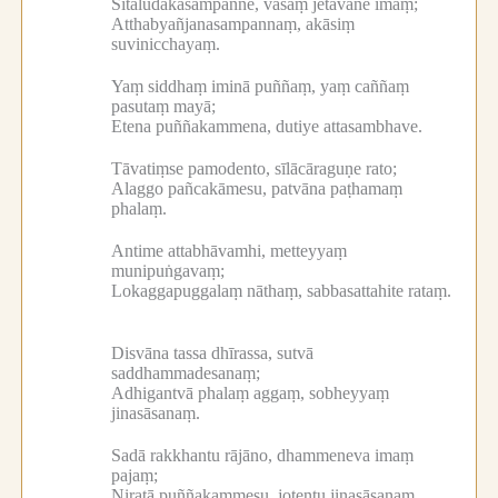
Sītalūdakasampanne, vasaṃ jetavane imaṃ;
Atthabyañjanasampannaṃ, akāsiṃ
suvinicchayaṃ.
Yaṃ siddhaṃ iminā puññaṃ, yaṃ caññaṃ
pasutaṃ mayā;
Etena puññakammena, dutiye attasambhave.
Tāvatiṃse pamodento, sīlācāraguṇe rato;
Alaggo pañcakāmesu, patvāna paṭhamaṃ
phalaṃ.
Antime attabhāvamhi, metteyyaṃ
munipuṅgavaṃ;
Lokaggapuggalaṃ nāthaṃ, sabbasattahite rataṃ.
Disvāna tassa dhīrassa, sutvā
saddhammadesanaṃ;
Adhigantvā phalaṃ aggaṃ, sobheyyaṃ
jinasāsanaṃ.
Sadā rakkhantu rājāno, dhammeneva imaṃ
pajaṃ;
Niratā puññakammesu, jotentu jinasāsanaṃ.