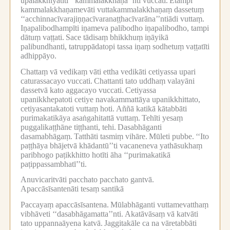
upalakkhīyatīti ‘‘kammalakkhaṇa’’nti vuccati.
Etampi
kammalakkhaṇamevāti vuttakammalakkhaṇaṃ dassetuṃ
‘‘acchinnacīvarajiṇṇacīvaranaṭṭhacīvarāna’’ntiādi vuttaṃ.
Iṇapalibodhampīti iṇameva palibodho iṇapalibodho, tampi
dātuṃ vaṭṭati.
Sace tādisaṃ bhikkhuṃ iṇāyikā
palibundhanti, tatruppādatopi tassa iṇaṃ sodhetuṃ vaṭṭatīti
adhippāyo.
Chattaṃ vā vedikaṃ vāti ettha vedikāti cetiyassa upari
caturassacayo vuccati.
Chattanti tato uddhaṃ valayāni
dassetvā kato aggacayo vuccati.
Cetiyassa
upanikkhepatoti cetiye navakammattāya upanikkhittato,
cetiyasantakatoti vuttaṃ hoti.
Aññā katikā kātabbāti
purimakatikāya asaṅgahitattā vuttaṃ.
Tehīti yesaṃ
puggalikaṭṭhāne tiṭṭhanti, tehi.
Dasabhāganti
dasamabhāgaṃ.
Tatthāti tasmiṃ vihāre.
Mūleti pubbe.
‘‘Ito
paṭṭhāya bhājetvā khādantū’’ti vacaneneva yathāsukhaṃ
paribhogo paṭikkhitto hotīti āha ‘‘purimakatikā
paṭippassambhatī’’ti.
Anuvicaritvāti pacchato pacchato gantvā.
Apaccāsīsantenāti tesaṃ santikā
Paccayaṃ apaccāsīsantena.
Mūlabhāganti vuttamevatthaṃ
vibhāveti ‘‘dasabhāgamatta’’nti.
Akatāvāsaṃ vā katvāti
tato uppannaāyena katvā.
Jaggitakāle ca na vāretabbāti