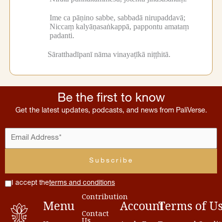
Ime ca pāṇino sabbe, sabbadā nirupaddavā;
Niccaṃ kalyāṇasaṅkappā, pappontu amataṃ
padanti.
Sāratthadīpanī nāma vinayaṭīkā niṭṭhitā.
Be the first to know
Get the latest updates, podcasts, and news from PaliVerse.
I accept the
terms and conditions
Contribution
Menu
Account
Terms
of
U
Contact
Us