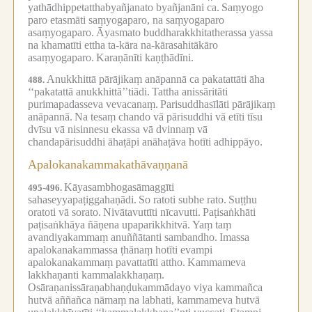
yathādhippetatthabyañjanato byañjanāni ca.
Saṃyogo
paro etasmāti saṃyogaparo, na saṃyogaparo
asaṃyogaparo.
Āyasmato buddharakkhitatherassa yassa
na khamatīti ettha ta-kāra na-kārasahitākāro
asaṃyogaparo.
Karaṇānīti kaṇṭhādīni.
Anukkhittā pārājikaṃ anāpannā ca pakatattāti āha
488.
‘‘pakatattā anukkhittā’’tiādi.
Tattha anissāritāti
purimapadasseva vevacanaṃ.
Parisuddhasīlāti pārājikaṃ
anāpannā.
Na tesaṃ chando vā pārisuddhi vā etīti tīsu
dvīsu vā nisinnesu ekassa vā dvinnaṃ vā
chandapārisuddhi āhaṭāpi anāhaṭāva hotīti adhippāyo.
Apalokanakammakathāvaṇṇanā
Kāyasambhogasāmaggīti
495-496.
sahaseyyapaṭiggahaṇādi.
So ratoti subhe rato.
Suṭṭhu
oratoti vā sorato.
Nivātavuttīti nīcavutti.
Paṭisaṅkhāti
paṭisaṅkhāya ñāṇena upaparikkhitvā.
Yaṃ taṃ
avandiyakammaṃ anuññātanti sambandho.
Imassa
apalokanakammassa ṭhānaṃ hotīti evampi
apalokanakammaṃ pavattatīti attho.
Kammameva
lakkhaṇanti kammalakkhaṇaṃ.
Osāraṇanissāraṇabhaṇḍukammādayo viya kammañca
hutvā aññañca nāmaṃ na labhati, kammameva hutvā