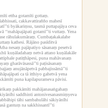
īti ettha gotamīti gottaṃ.
bhissati, cakkavattirañño mahesī
atī’’ti byākariṃsu, tasmā puttapajāya ceva
ā ‘‘mahāpajāpati gotamī’’ti vuttaṃ.
Yena
ase rāhulakumāraṃ.
Cumbaṭakakalahe
uttaṃ kathesi.
Rājāno pasīditvā
Atha nesaṃ pajāpatiyo sāsanaṃ pesetvā
kkhū kuṇāladahaṃ netvā attano kuṇālakāle
attiphale patiṭṭhāpesi, puna mahāvanaṃ
yaṃ gharāvāsassā’’ti paṭisāsanaṃ
ajjaṃ anujānāpetvā pabbajissāmā’’ti
āpajāpati ca tā itthiyo gahetvā yena
kkāmīti puna kapilapurameva pāvisi.
rikaṃ pakkāmīti mahājanasaṅgahaṃ
kiyānīhi saddhinti antonivesanasmiṃyeva
abbāhipi tāhi sambahulāhi sākiyānīhi
sā gantuṃ na sakkhissantī’’ti