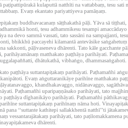
 paṭipattipūrakā kulaputtā natthīti na vattabbaṃ, tesu sat
attabbaṃ.
Evaṃ ekantato pariyattiyeva pamāṇaṃ.
ti tepiṭakaṃ buddhavacanaṃ sāṭṭhakathā pāḷi.
Yāva sā tiṭṭhati
o adhammikā honti, tesu adhammikesu tesampi amaccādayo 
ya na devo sammā vassati, tato sassāni na sampajjanti, te
nti, bhikkhū paccayehi kilamantā antevāsike saṅgahetuṃ 
 na sakkonti, pāḷivaseneva dhārenti.
Tato kāle gacchante pā
 parihāyamānaṃ matthakato paṭṭhāya parihāyati.
Paṭhama
uggalapaññatti, dhātukathā, vibhaṅgo, dhammasaṅgahoti.
to paṭṭhāya suttantapiṭakaṃ parihāyati.
Paṭhamañhi aṅgut
akanipātoti.
Evaṃ aṅguttaranikāye parihīne matthakato paṭṭ
aḷāyatanavaggo, khandhakavaggo, nidānavaggo, sagāthāva
āyati.
Paṭhamañhi uparipaṇṇāsako parihāyati, tato majjhi
 paṭṭhāya dīghanikāyo parihāyati.
Paṭhamañhi pāthikavagg
arihīne suttantapiṭakaṃ parihīnaṃ nāma hoti.
Vinayapiṭak
ā pana ‘‘suttante kathitepi sallakkhentā natthī’’ti jātakame
aṃ vessantarajātakaṃ parihāyati, tato paṭilomakkamena p
inayapiṭakameva dhārenti.