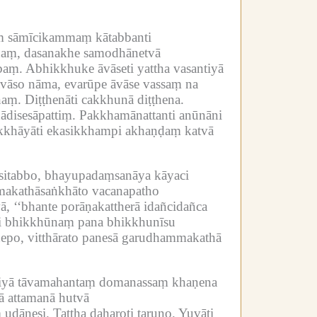
ṃ sāmīcikammaṃ kātabbanti
ānaṃ, dasanakhe samodhānetvā
baṃ.
Abhikkhuke āvāseti yattha vasantiyā
vāso nāma, evarūpe āvāse vassaṃ na
naṃ.
Diṭṭhenāti cakkhunā diṭṭhena.
disesāpattiṃ.
Pakkhamānattanti anūnāni
ikkhāyāti ekasikkhampi akhaṇḍaṃ katvā
ositabbo, bhayupadaṃsanāya kāyaci
akathāsaṅkhāto vacanapatho
, ‘‘bhante porāṇakattherā idañcidañca
i bhikkhūnaṃ pana bhikkhunīsu
hepo, vitthārato panesā garudhammakathā
patiyā tāvamahantaṃ domanassaṃ khaṇena
hā attamanā hutvā
 udānesi.
Tattha daharoti taruṇo.
Yuvāti