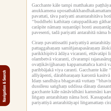
Gacchante kāle tampi matthakato paṭṭhāya 
anukkamena uposathakkhandhakamattame
pavattati, tāva pariyatti anantarahitāva hoti
‘‘buddhehi kathitaṃ catuppadikaṃ gāthaṃ
carāpite nāmaṃ suṇantāpi honti asuṇantāp
pavesenti, tadā pariyatti antarahitā nāma h
Ciraṃ pavattissatīti pariyattiyā antarahit
pattaggahaṇaṃ samiñjanapasāraṇaṃ āloki
parikkhipitvā ādāya vicaranti, ettāvatāpi 
olambetvā vicaranti, cīvarampi rajanasāru
ovaṭṭikāvijjhanaṃ kappamattañca katvā va
paribbājakā viya caranti.
Gacchante kāle 
Navigation & Search
allīyāpenti, dārabharaṇaṃ karontā kasitvā
Idaṃ sandhāya bhagavatā vuttaṃ ‘‘bhavi
dussīlesu saṅghaṃ uddissa dānaṃ dassan
gacchante kāle nānāvidhāni kammāni karo
liṅgaṃ antarahitaṃ nāma hoti.
Kassapadas
pariyattiyā antarahitāyapi liṅgamattaṃ cir