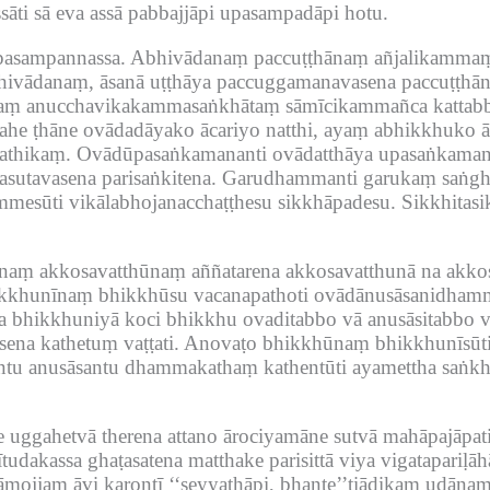
ssāti sā eva assā pabbajjāpi upasampadāpi hotu.
pasampannassa.
Abhivādanaṃ paccuṭṭhānaṃ añjalikamma
bhivādanaṃ, āsanā uṭṭhāya paccuggamanavasena paccuṭṭh
kaṃ anucchavikakammasaṅkhātaṃ sāmīcikammañca kattab
ahe ṭhāne ovādadāyako ācariyo natthi, ayaṃ abhikkhuko ā
athikaṃ.
Ovādūpasaṅkamananti ovādatthāya upasaṅkama
hasutavasena parisaṅkitena.
Garudhammanti garukaṃ saṅghā
mesūti vikālabhojanacchaṭṭhesu sikkhāpadesu.
Sikkhitas
annaṃ akkosavatthūnaṃ aññatarena akkosavatthunā na akk
kkhunīnaṃ bhikkhūsu vacanapathoti ovādānusāsanidhamm
 bhikkhuniyā koci bhikkhu ovaditabbo vā anusāsitabbo vā
ena kathetuṃ vaṭṭati.
Anovaṭo bhikkhūnaṃ bhikkhunīsūt
antu anusāsantu dhammakathaṃ kathentūti ayamettha saṅk
ke uggahetvā therena attano ārociyamāne sutvā mahāpajā
tudakassa ghaṭasatena matthake parisittā viya vigatapariḷā
ojjaṃ āvi karontī ‘‘seyyathāpi, bhante’’tiādikaṃ udānaṃ