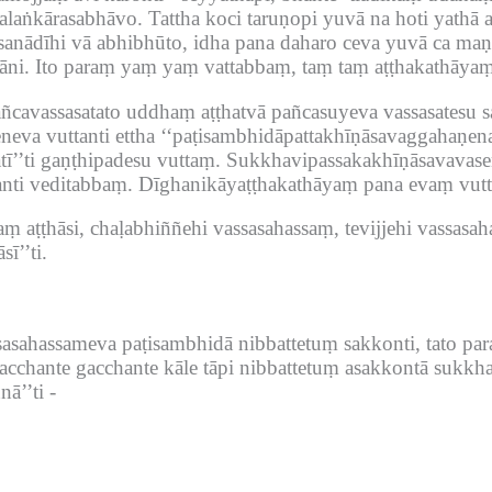
alaṅkārasabhāvo.
Tattha koci taruṇopi yuvā na hoti yathā a
sanādīhi vā abhibhūto, idha pana daharo ceva yuvā ca maṇ
āni.
Ito paraṃ yaṃ yaṃ vattabbaṃ, taṃ taṃ aṭṭhakathāyaṃ
pañcavassasatato uddhaṃ aṭṭhatvā pañcasuyeva vassasatesu
eva vuttanti ettha ‘‘paṭisambhidāpattakhīṇāsavaggahaṇena
ī’’ti gaṇṭhipadesu vuttaṃ.
Sukkhavipassakakhīṇāsavavasen
ti veditabbaṃ.
Dīghanikāyaṭṭhakathāyaṃ pana evaṃ vutt
aṃ aṭṭhāsi, chaḷabhiññehi vassasahassaṃ, tevijjehi vassas
ī’’ti.
asahassameva paṭisambhidā nibbattetuṃ sakkonti, tato para
 gacchante gacchante kāle tāpi nibbattetuṃ asakkontā sukkh
ā’’ti -