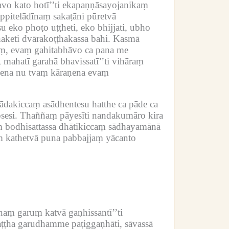
avo kato hotī’’ti ekapaṇṇāsayojanikaṃ
ppitelādīnaṃ sakaṭāni pūretvā
u eko phoṭo uṭṭheti, eko bhijjati, ubho
aketi dvārakoṭṭhakassa bahi.
Kasmā
iṃ, evaṃ gahitabhāvo ca pana me
, mahatī garahā bhavissatī’’ti vihāraṃ
kena nu tvaṃ kāraṇena evaṃ
dakiccaṃ asādhentesu hatthe ca pāde ca
sesi.
Thaññaṃ pāyesīti nandakumāro kira
ṃ bodhisattassa dhātikiccaṃ sādhayamānā
aṃ kathetvā puna pabbajjaṃ yācanto
naṃ garuṃ katvā gaṇhissantī’’ti
aṭṭha garudhamme paṭiggaṇhāti, sāvassā