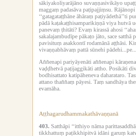
sākiyakoliyarājāno suvaṇṇasivikāyo upaṭṭ
maggaṃ padasāva paṭipajjiṃsu.
Rājānopi
‘‘gatagataṭṭhāne āhāraṃ paṭiyādethā’’ti pu
pādā kaṭakaṭṭhisamparikiṇṇā viya hutvā 
panevaṃ ṭhitāti?
Evaṃ kirassā ahosi ‘‘ah
sakalajambudīpe pākaṭo jāto, sace satthā 
pavisituṃ asakkontī rodamānā aṭṭhāsi.
Ki
vivaṇṇabhāvaṃ pattā sūnehi pādehi...pe..
Aññenapi pariyāyenāti aññenapi kāraṇena
vaḍḍhetvā paṭijaggikāti attho.
Posikāti di
bodhisattato katipāheneva daharataro.
Tas
attano thaññaṃ pāyesi.
Taṃ sandhāya the
evamāha.
Aṭṭhagarudhammakathāvaṇṇanā
403.
Satthāpi ‘‘itthiyo nāma parittasadd
tikkhattuṃ paṭikkhipitvā idāni garuṃ kat