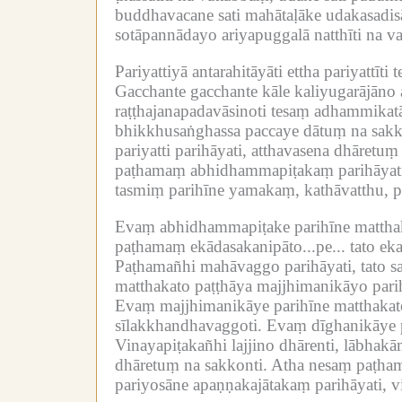
buddhavacane sati mahātaḷāke udakasadisā
sotāpannādayo ariyapuggalā natthīti na v
Pariyattiyā antarahitāyāti ettha pariyattī
Gacchante gacchante kāle kaliyugarājān
raṭṭhajanapadavāsinoti tesaṃ adhammikatā
bhikkhusaṅghassa paccaye dātuṃ na sakko
pariyatti parihāyati, atthavasena dhāretuṃ
paṭhamaṃ abhidhammapiṭakaṃ parihāyati,
tasmiṃ parihīne yamakaṃ, kathāvatthu, p
Evaṃ abhidhammapiṭake parihīne matthaka
paṭhamaṃ ekādasakanipāto...pe...
tato ek
Paṭhamañhi mahāvaggo parihāyati, tato s
matthakato paṭṭhāya majjhimanikāyo parih
Evaṃ majjhimanikāye parihīne matthakato
sīlakkhandhavaggoti.
Evaṃ dīghanikāye p
Vinayapiṭakañhi lajjino dhārenti, lābhakām
dhāretuṃ na sakkonti.
Atha nesaṃ paṭham
pariyosāne apaṇṇakajātakaṃ parihāyati, v