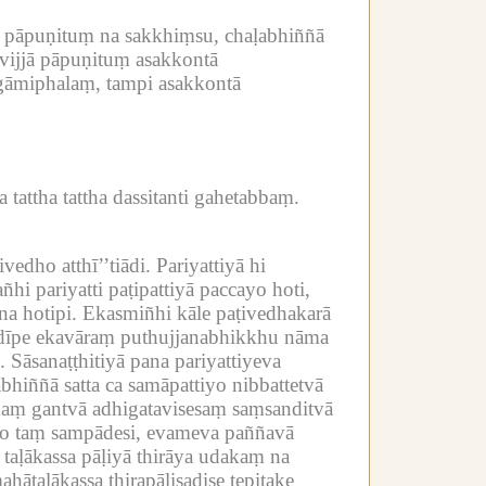
ā pāpuṇituṃ na sakkhiṃsu, chaḷabhiññā
o vijjā pāpuṇituṃ asakkontā
gāmiphalaṃ, tampi asakkontā
ttha tattha dassitanti gahetabbaṃ.
ivedho atthī’’tiādi.
Pariyattiyā hi
ñhi pariyatti paṭipattiyā paccayo hoti,
na hotipi.
Ekasmiñhi kāle paṭivedhakarā
a dīpe ekavāraṃ puthujjanabhikkhu nāma
.
Sāsanaṭṭhitiyā pana pariyattiyeva
bhiññā satta ca samāpattiyo nibbattetvā
ikaṃ gantvā adhigatavisesaṃ saṃsanditvā
to taṃ sampādesi, evameva paññavā
taḷākassa pāḷiyā thirāya udakaṃ na
ātaḷākassa thirapāḷisadise tepiṭake