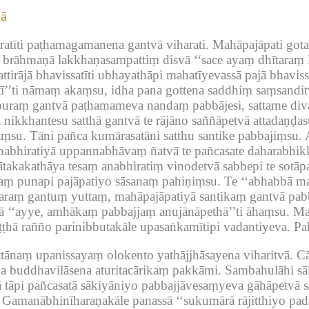
nā
tīti paṭhamagamanena gantvā viharati.
Mahāpajāpati gotam
brāhmaṇā lakkhaṇasampattiṃ disvā ‘‘sace ayaṃ dhītaraṃ la
ttirājā bhavissatīti ubhayathāpi mahatīyevassā pajā bhaviss
ī’’ti nāmaṃ akaṃsu, idha pana gottena saddhiṃ saṃsanditv
puraṃ gantvā paṭhamameva nandaṃ pabbājesi, sattame div
ikkhantesu satthā gantvā te rājāno saññāpetvā attadaṇḍas
aṃsu.
Tāni pañca kumārasatāni satthu santike pabbajiṃsu.
anabhiratiyā uppannabhāvaṃ ñatvā te pañcasate daharabhi
jātakakathāya tesaṃ anabhiratiṃ vinodetvā sabbepi te sotāp
haṃ punapi pajāpatiyo sāsanaṃ pahiṇiṃsu.
Te ‘‘abhabbā ma
raṃ gantuṃ yuttaṃ, mahāpajāpatiyā santikaṃ gantvā pabb
ā ‘‘ayye, amhākaṃ pabbajjaṃ anujānāpethā’’ti āhaṃsu.
Mah
ṭṭhā rañño parinibbutakāle upasaṅkamītipi vadantiyeva.
Pa
ttānaṃ upanissayaṃ olokento yathājjhāsayena viharitvā.
Cā
a buddhavilāsena aturitacārikaṃ pakkāmi.
Sambahulāhi sā
 tāpi pañcasatā sākiyāniyo pabbajjāvesaṃyeva gāhāpetvā s
Gamanābhinīharaṇakāle panassā ‘‘sukumārā rājitthiyo pada