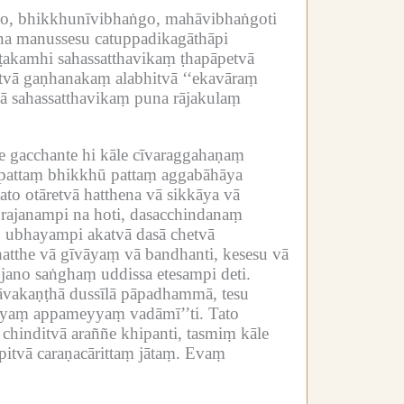
ako, bhikkhunīvibhaṅgo, mahāvibhaṅgoti
a manussesu catuppadikagāthāpi
ṭakamhi sahassatthavikaṃ ṭhapāpetvā
tvā gaṇhanakaṃ alabhitvā ‘‘ekavāraṃ
sā sahassatthavikaṃ puna rājakulaṃ
e gacchante hi kāle cīvaraggahaṇaṃ
upattaṃ bhikkhū pattaṃ aggabāhāya
to otāretvā hatthena vā sikkāya vā
 rajanampi na hoti, dasacchindanaṃ
 ubhayampi akatvā dasā chetvā
tthe vā gīvāyaṃ vā bandhanti, kesesu vā
 jano saṅghaṃ uddissa etesampi deti.
āvakaṇṭhā dussīlā pāpadhammā, tesu
yyaṃ appameyyaṃ vadāmī’’ti.
Tato
hinditvā araññe khipanti, tasmiṃ kāle
itvā caraṇacārittaṃ jātaṃ.
Evaṃ