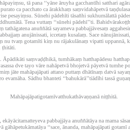
hāpayiṃsu, tā pana ‘‘yāne āruyha gacchantīhi satthari agār
 purato ca pacchato ca ārakkhaṃ saṃvidahāpetvā taṇḍulasa
rise pesayiṃsu.
Sūnehi pādehīti tāsañhi sukhumālattā pādes
uddhumātā.
Tena vuttaṃ ‘‘sūnehi pādehī’’ti.
Bahidvārakoṭṭh
aṃ tathāgatena anuññātā sayameva pabbajjāvesaṃ aggahes
pabbajjaṃ anujānissati, iccetaṃ kusalaṃ.
Sace nānujānissati
ṃ nu tvaṃ gotamīti kiṃ nu rājakulānaṃ vipatti uppannā, 
.
ṭhitāti.
.
Āpādikāti saṃvaḍḍhikā, tumhākaṃ hatthapādesu hatthapā
vasassa dve tayo vāre nahāpetvā bhojetvā pāyetvā tumhe po
miṃ jāte mahāpajāpati attano puttaṃ dhātīnaṃ datvā saya
ro evamāha.
Sādhu bhanteti ‘‘bahukārā’’tiādīhi tassā guṇ
Mahāpajāpatigotamīvatthukathāvaṇṇanā niṭṭhitā.
hā, ekāyācitamatteyeva pabbajjāya anuññātāya na mama sāsa
vā gāhāpetukāmatāya ‘‘sace, ānanda, mahāpajāpati gotamī 