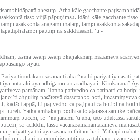
isambhidāpattā ahesuṃ.
Atha kāle gacchante paṭisambhid
sakkontā tisso vijjā pāpuṇiṃsu.
Idāni kāle gacchante tiss
 tampi asakkontā anāgāmiphalaṃ, tampi asakkontā sakadā
tāpattiphalampi pattuṃ na sakkhissantī’’ti -
haṃ, tasmā tesaṃ tesaṃ bhāṇakānaṃ matameva ācariyena ta
appasaṅgo siyāti.
Pariyattimūlakaṃ sāsananti āha ‘‘na hi pariyattiyā asati paṭ
attiyā antarahitāya adhigamo antaradhāyati.
Kiṃkāraṇā?
Aya
ariyattiyeva pamāṇaṃ.
Tattha paṭivedho ca paṭipatti ca hotipi 
jjano’’ti aṅguliṃ pasāretvā dassetabbo hoti, imasmiṃyev
, kadāci appā, iti paṭivedho ca paṭipatti ca hotipi na hotipi
pi pūreti.
Yathā amhākaṃ bodhisatto āḷārassa santike pañcā
ammaṃ pucchi, so ‘‘na jānāmī’’ti āha, tato udakassa sant
ucchi, so ācikkhi, tassa vacanasamanantarameva mahāsat
mā pariyattiyā ṭhitāya sāsanaṃ ṭhitaṃ hoti.
Yathāpi mahato 
ādīni pupphāni na pupphissantīti na vattabbaṃ, evameva mah