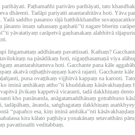
parihāyati.
Paṭhamañhi parivāro parihāyati, tato khandh
va dhārenti.
Tadāpi pariyatti anantarahitāva hoti.
Yāva pan
.
Yadā saddho pasanno rājā hatthikkhandhe suvaṇṇacaṅko
 jānanto imaṃ sahassaṃ gaṇhatū’’ti nagare bheriṃ carāpe
ī’’ti yāvatatiyaṃ carāpetvā gaṇhanakaṃ alabhitvā rājapuri
oti.
āyapi liṅgamattaṃ addhānaṃ pavattissati.
Kathaṃ?
Gacchant
tavilokitaṃ na pāsādikaṃ hoti, nigaṇṭhasamaṇā viya alāb
liṅgaṃ anantarahitameva hoti.
Gacchante pana kāle aggabāha
ppaṃ akatvā oṭṭhaṭṭhivaṇṇaṃ katvā rajanti.
Gacchante kāle
ḷañjanti, puna ovaṭṭikaṃ vijjhitvā kappaṃ na karonti.
Tato
‘‘ko iminā amhākaṃ attho’’ti khuddakaṃ kāsāvakhaṇḍaṃ ha
 vapitvā jīvikaṃ kappetvā vicaranti, tadā dakkhiṇaṃ dento
ssanti kho panānanda, anāgatamaddhānaṃ gotrabhuno kās
ti, tadāpāhaṃ, ānanda, saṅghagataṃ dakkhiṇaṃ asaṅkhye
ntā ‘‘papañco esa, kiṃ iminā amhāka’’nti kāsāvakhaṇḍaṃ c
abalassa kira kālato paṭṭhāya yonakānaṃ setavatthāni pārup
aṃ pavattissatīti veditabbaṃ.