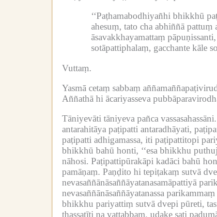
‘‘Paṭhamabodhiyañhi bhikkhū paṭ
ahesuṃ, tato cha abhiññā pattuṃ a
āsavakkhayamattaṃ pāpuṇissanti,
sotāpattiphalaṃ, gacchante kāle so
Vuttaṃ.
Yasmā cetaṃ sabbaṃ aññamaññapaṭivirudd
Aññathā hi ācariyasseva pubbāparavirodh
Tāniyevāti tāniyeva pañca vassasahassāni.
antarahitāya paṭipatti antaradhāyati, paṭip
paṭipatti adhigamassa, iti paṭipattitopi p
bhikkhū bahū honti, ‘‘esa bhikkhu puthu
nāhosi.
Paṭipattipūrakāpi kadāci bahū honti
pamāṇaṃ.
Paṇḍito hi tepiṭakaṃ sutvā dve
nevasaññānāsaññāyatanasamāpattiyā parik
nevasaññānāsaññāyatanassa parikammaṃ p
bhikkhu pariyattiṃ sutvā dvepi pūreti, tas
ṭhassatīti na vattabbaṃ, udake sati padum