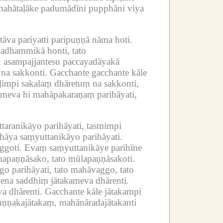
i mahātaḷāke padumādīni pupphāni viya
, tāva pariyatti paripuṇṇā nāma hoti.
adhammikā honti, tato
su asampajjantesu paccayadāyakā
na sakkonti.
Gacchante gacchante kāle
ḷimpi sakalaṃ dhāretuṃ na sakkonti,
meva hi mahāpakaraṇaṃ parihāyati,
taranikāyo parihāyati, tasmimpi
hāya saṃyuttanikāyo parihāyati.
ggoti.
Evaṃ saṃyuttanikāye parihīne
mapaṇṇāsako, tato mūlapaṇṇāsakoti.
o parihāyati, tato mahāvaggo, tato
ena saddhiṃ jātakameva dhārenti.
va dhārenti.
Gacchante kāle jātakampi
uṇṇakajātakaṃ, mahānāradajātakanti