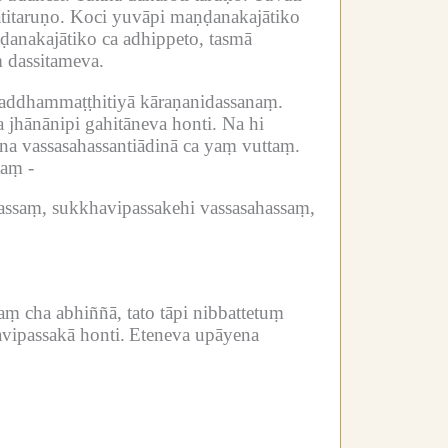
titaruṇo.
Koci yuvāpi maṇḍanakajātiko
ḍanakajātiko ca adhippeto, tasmā
 dassitameva.
 saddhammaṭṭhitiyā kāraṇanidassanaṃ.
 jhānānipi gahitāneva honti.
Na hi
a vassasahassantiādinā ca yaṃ vuttaṃ.
aṃ -
ahassaṃ, sukkhavipassakehi vassasahassaṃ,
ṃ cha abhiññā, tato tāpi nibbattetuṃ
avipassakā honti.
Eteneva upāyena