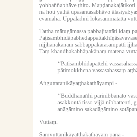
yobbaññabhāve ṭhito.
Maṇḍanakajātikoti 
na hoti yathā upasantasabhāvo ālasiyabya
evamāha.
Uppalādīni lokasammatattā vutt
Tattha mātugāmassa pabbajitattāti idaṃ 
Paṭisambhidāpabhedappattakhīṇāsavavasen
nijjhānakānaṃ sabbappakārasampatti ijjhat
Taṃ khandhakabhāṇakānaṃ matena vuttan
‘‘Paṭisambhidāpattehi vassasahass
pātimokkhena vassasahassaṃ aṭṭhās
Aṅguttaranikāyaṭṭhakathāyampi -
‘‘Buddhānañhi parinibbānato vass
asakkontā tisso vijjā nibbattenti,
anāgāmino sakadāgāmino sotāpann
Vuttaṃ.
Saṃyuttanikāyaṭṭhakathāyaṃ pana -