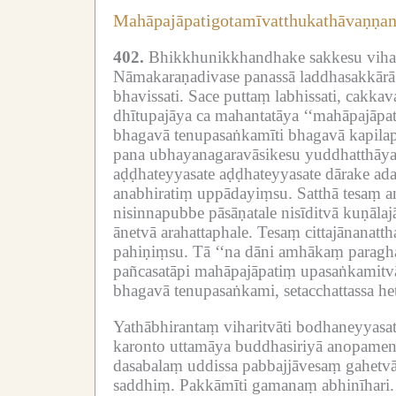
Mahāpajāpatigotamīvatthukathāvaṇṇa
402.
Bhikkhunikkhandhake sakkesu vihara
Nāmakaraṇadivase panassā laddhasakkārā 
bhavissati.
Sace puttaṃ labhissati, cakkava
dhītupajāya ca mahantatāya ‘‘mahāpajāpat
bhagavā tenupasaṅkamīti bhagavā kapila
pana ubhayanagaravāsikesu yuddhatthāya n
aḍḍhateyyasate aḍḍhateyyasate dārake ad
anabhiratiṃ uppādayiṃsu.
Satthā tesaṃ 
nisinnapubbe pāsāṇatale nisīditvā kuṇāla
ānetvā arahattaphale.
Tesaṃ cittajānanatt
pahiṇiṃsu.
Tā ‘‘na dāni amhākaṃ paragha
pañcasatāpi mahāpajāpatiṃ upasaṅkamitv
bhagavā tenupasaṅkami, setacchattassa he
Yathābhirantaṃ viharitvāti bodhaneyyasa
karonto uttamāya buddhasiriyā anopamen
dasabalaṃ uddissa pabbajjāvesaṃ gahetvā
saddhiṃ.
Pakkāmīti gamanaṃ abhinīhari.