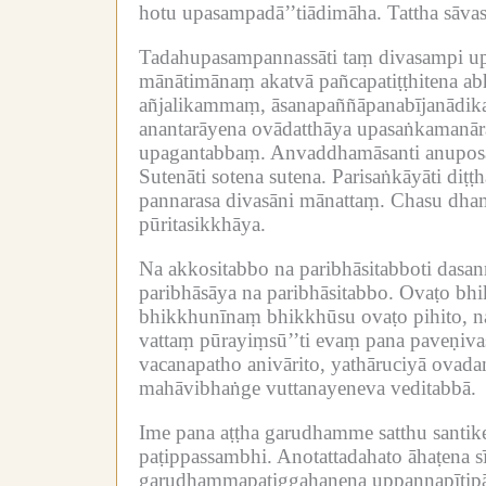
hotu upasampadā’’tiādimāha.
Tattha sāva
Tadahupasampannassāti taṃ divasampi u
mānātimānaṃ akatvā pañcapatiṭṭhitena a
añjalikammaṃ, āsanapaññāpanabījanādi
anantarāyena ovādatthāya upasaṅkamanār
upagantabbaṃ.
Anvaddhamāsanti anupos
Sutenāti sotena sutena.
Parisaṅkāyāti diṭṭ
pannarasa divasāni mānattaṃ.
Chasu dham
pūritasikkhāya.
Na akkositabbo na paribhāsitabboti das
paribhāsāya na paribhāsitabbo.
Ovaṭo bhi
bhikkhunīnaṃ bhikkhūsu ovaṭo pihito, na
vattaṃ pūrayiṃsū’’ti evaṃ pana paveṇivas
vacanapatho anivārito, yathāruciyā ovad
mahāvibhaṅge vuttanayeneva veditabbā.
Ime pana aṭṭha garudhamme satthu santi
paṭippassambhi.
Anotattadahato āhaṭena sī
garudhammapaṭiggahaṇena uppannapītipām