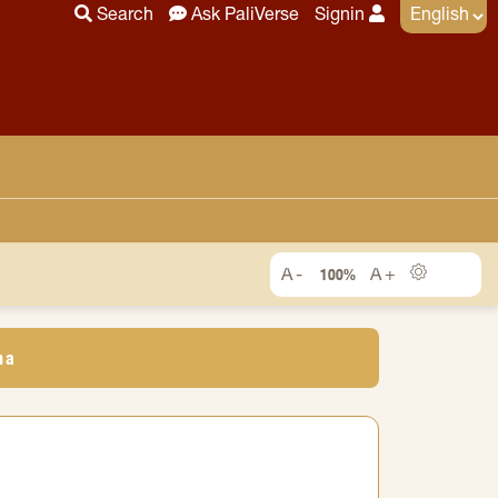
Search
Ask PaliVerse
Signin
100%
ha