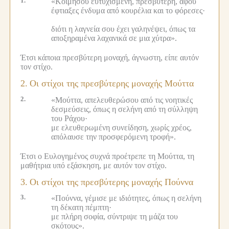
1.
«Κοιμήσου ευτυχισμένη, πρεσβύτερη, αφού
έφτιαξες ένδυμα από κουρέλια και το φόρεσες·
διότι η λαγνεία σου έχει γαληνέψει, όπως τα
αποξηραμένα λαχανικά σε μια χύτρα».
Έτσι κάποια πρεσβύτερη μοναχή, άγνωστη, είπε αυτόν
τον στίχο.
2.
Οι στίχοι της πρεσβύτερης μοναχής Μούττα
2.
«Μούττα, απελευθερώσου από τις νοητικές
δεσμεύσεις, όπως η σελήνη από τη σύλληψη
του Ράχου·
με ελευθερωμένη συνείδηση, χωρίς χρέος,
απόλαυσε την προσφερόμενη τροφή».
Έτσι ο Ευλογημένος συχνά προέτρεπε τη Μούττα, τη
μαθήτρια υπό εξάσκηση, με αυτόν τον στίχο.
3.
Οι στίχοι της πρεσβύτερης μοναχής Πούννα
3.
«Πούννα, γέμισε με ιδιότητες, όπως η σελήνη
τη δέκατη πέμπτη·
με πλήρη σοφία, σύντριψε τη μάζα του
σκότους».