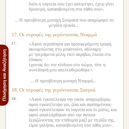
διότι η λαγνεία σου έχει γαληνέψει, έχεις γίνει
δροσερή, κατασβεσμένη στα πάθη σου».
...
Η πρεσβύτερη μοναχή Σουμανά που αναχώρησε σε
μεγάλη ηλικία...
17.
Οι στροφές της γερόντισσας Νταμμά
17.
«Αφού περπάτησα για προσφερόμενη τροφή,
ακουμπώντας στο μπαστούνι, αδύναμη·
Πλοήγηση και Αναζήτηση
με τρεμάμενα μέλη, εκεί ακριβώς έπεσα στο
έδαφος·
έχοντας δει τον κίνδυνο στο σώμα, τότε η
συνείδησή μου απελευθερώθηκε».
...
Η πρεσβύτερη μοναχή Νταμμά...
18.
Οι στροφές της γερόντισσας Σανγκά
18.
«Αφού εγκατέλειψα την οικία, αναχωρήτρια,
αφού εγκατέλειψα γιο, ζώα και αγαπημένους·
αφού εγκατέλειψαν τη λαγνεία και το μίσος, και
αφού απαλλάχθηκαν από την άγνοια·
ξεριζώνοντας την επιθυμία μαζί με τη ρίζα της,
είμαι γαλήνια, κατασβεσμένη στα πάθη μου».