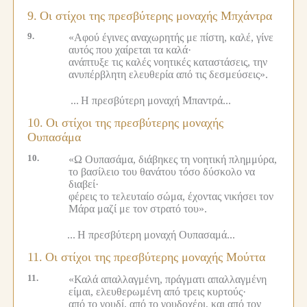
9.
Οι στίχοι της πρεσβύτερης μοναχής Μπχάντρα
9.
«Αφού έγινες αναχωρητής με πίστη, καλέ, γίνε
αυτός που χαίρεται τα καλά·
ανάπτυξε τις καλές νοητικές καταστάσεις, την
ανυπέρβλητη ελευθερία από τις δεσμεύσεις».
...
Η πρεσβύτερη μοναχή Μπαντρά...
10.
Οι στίχοι της πρεσβύτερης μοναχής
Ουπασάμα
10.
«Ω Ουπασάμα, διάβηκες τη νοητική πλημμύρα,
το βασίλειο του θανάτου τόσο δύσκολο να
διαβεί·
φέρεις το τελευταίο σώμα, έχοντας νικήσει τον
Μάρα μαζί με τον στρατό του».
...
Η πρεσβύτερη μοναχή Ουπασαμά...
11.
Οι στίχοι της πρεσβύτερης μοναχής Μούττα
11.
«Καλά απαλλαγμένη, πράγματι απαλλαγμένη
είμαι, ελευθερωμένη από τρεις κυρτούς·
από το γουδί, από το γουδοχέρι, και από τον