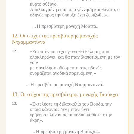
κυρτό σύζυγο.
Απαλλαγμένη είμαι από γέννηση και θάνατο, ο
οδηγός προς την ύπαρξη έχει ξεριζωθεί».
...
Η πρεσβύτερη μοναχή Μουττά...
12.
Οι στίχοι της πρεσβύτερης μοναχής
Ντχαμμαντίννα
12.
«Σε αυτήν που έχει γεννηθεί θέληση, που
ολοκληρώνει, και θα ήταν διαποτισμένη με τον
νου·
με συνείδηση αδέσμευτη στις ηδονές,
ονομάζεται ανοδικά πορευόμενη.»
...
Η πρεσβύτερη μοναχή Νταμμαντιννά...
13. Οι στίχοι της πρεσβύτερης μοναχής Βισάκχα
13.
«Εκτελέστε τη διδασκαλία του Βούδα, την
οποία κάνοντας δεν μετανιώνει·
γρήγορα πλύνοντας τα πόδια, καθίστε στην
άκρη».
...
Η πρεσβύτερη μοναχή Βισάκχα...