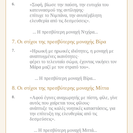
6.
«Σοφή, βίωσε την παύση, την ευτυχία του
κατευνασμού της αντίληψης·
επίτυχε το Νιμπάνα, την ανυπέρβλητη
ελευθερία από τις δεσμεύσεις».
...
Η πρεσβύτερη μοναχή Ντχίρα...
7.
Οι στίχοι της πρεσβύτερης μοναχής Βίρα
7.
«Ηρωική με ηρωικές ιδιότητες, η μοναχή με
αναπτυγμένες ικανότητες·
φέρει το τελευταίο σώμα, έχοντας νικήσει τον
Μάρα μαζί με τον στρατό του».
...
Η πρεσβύτερη μοναχή Βίρα...
8.
Οι στίχοι της πρεσβύτερης μοναχής Μίττα
8.
«Αφού έγινες αναχωρητής με πίστη, φίλε, γίνε
αυτός που χαίρεται τους φίλους·
ανάπτυξε τις καλές νοητικές καταστάσεις, για
την επίτευξη της ελευθερίας από τις
δεσμεύσεις».
...
Η πρεσβύτερη μοναχή Μιττά...