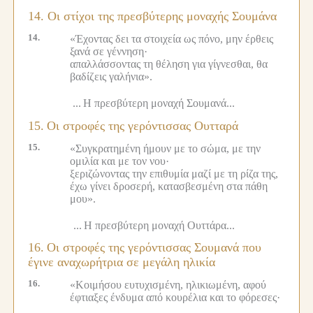
14. Οι στίχοι της πρεσβύτερης μοναχής Σουμάνα
14.
«Έχοντας δει τα στοιχεία ως πόνο, μην έρθεις
ξανά σε γέννηση·
απαλλάσσοντας τη θέληση για γίγνεσθαι, θα
βαδίζεις γαλήνια».
...
Η πρεσβύτερη μοναχή Σουμανά...
15.
Οι στροφές της γερόντισσας Ουτταρά
15.
«Συγκρατημένη ήμουν με το σώμα, με την
ομιλία και με τον νου·
ξεριζώνοντας την επιθυμία μαζί με τη ρίζα της,
έχω γίνει δροσερή, κατασβεσμένη στα πάθη
μου».
...
Η πρεσβύτερη μοναχή Ουττάρα...
16.
Οι στροφές της γερόντισσας Σουμανά που
έγινε αναχωρήτρια σε μεγάλη ηλικία
16.
«Κοιμήσου ευτυχισμένη, ηλικιωμένη, αφού
έφτιαξες ένδυμα από κουρέλια και το φόρεσες·