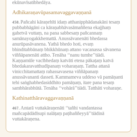
ekūnavīsatibhedāya.
Adhikaraṇavūpasamavaggavaṇṇanā
Pañcahi kāraṇehīti idaṃ atthanipphādanakāni tesaṃ
458.
pubbabhāgāni ca kāraṇabhāvasāmaññena ekajjhaṃ
gahetvā vuttaṃ, na pana sabbesaṃ pañcannaṃ
samānayogakkhemattā.
Anussāvanenāti bhedassa
anurūpasāvanena.
Yathā bhedo hoti, evaṃ
bhinditabbānaṃ bhikkhūnaṃ attano vacanassa sāvanena
viññāpanenāti attho.
Tenāha ‘‘nanu tumhe’’tiādi.
Kaṇṇamūle vacībhedaṃ katvāti etena pākaṭaṃ katvā
bhedakaravatthudīpanaṃ voharaṇaṃ.
Tattha attanā
vinicchitamattaṃ rahassavasena viññāpanaṃ
anussāvananti dasseti.
Kammameva uddeso vā pamāṇanti
tehi saṅghabhedasiddhito pamāṇaṃ, itare pana tesaṃ
sambhārabhūtā.
Tenāha ‘‘vohārā’’tiādi.
Tatthāti voharaṇe.
Kathinatthāravaggavaṇṇanā
Antarā vuttakāraṇenāti ‘‘tañhi vandantassa
467.
mañcapādādīsupi nalāṭaṃ paṭihaññeyyā’’tiādinā
vuttakāraṇena.