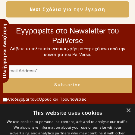
Next Σχόλια για την έγερση
Πλοήγηση και Αναζήτηση
Εγγραφείτε στο Newsletter του
PaliVerse
Λάβετε τα τελευταία νέα και χρήσιμο περιεχόμενο από την
κοινότητα του PaliVerse.
Αποδέχομαι τους
Όρους και Προϋποθέσεις
×
Συνεισφορά
This website uses cookies
Μενού
Λογαριασμός
Όροι
Επικοινωνία
We use cookies to personalise content, ads and to analyse our traffic.
Χρήσης
Αρχική
Αίτηση
We also share information about your use of our site with our
The
μέλους
advertising and analytics partners who may combine it with other