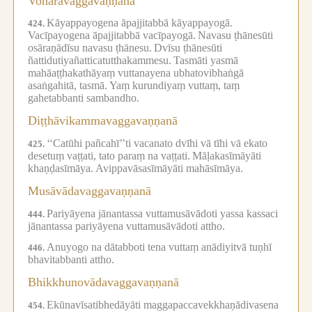
Vohāravaggavaṇṇanā
Kāyappayogena āpajjitabbā kāyappayogā.
424.
Vacīpayogena āpajjitabbā vacīpayogā.
Navasu ṭhānesūti
osāraṇādīsu navasu ṭhānesu.
Dvīsu ṭhānesūti
ñattidutiyañatticatutthakammesu.
Tasmāti yasmā
mahāaṭṭhakathāyaṃ vuttanayena ubhatovibhaṅgā
asaṅgahitā, tasmā.
Yaṃ kurundiyaṃ vuttaṃ, taṃ
gahetabbanti sambandho.
Diṭṭhāvikammavaggavaṇṇanā
‘‘Catūhi pañcahī’’ti vacanato dvīhi vā tīhi vā ekato
425.
desetuṃ vaṭṭati, tato paraṃ na vaṭṭati.
Māḷakasīmāyāti
khaṇḍasīmāya.
Avippavāsasīmāyāti mahāsīmāya.
Musāvādavaggavaṇṇanā
Pariyāyena jānantassa vuttamusāvādoti yassa kassaci
444.
jānantassa pariyāyena vuttamusāvādoti attho.
Anuyogo na dātabboti tena vuttaṃ anādiyitvā tuṇhī
446.
bhavitabbanti attho.
Bhikkhunovādavaggavaṇṇanā
Ekūnavīsatibhedāyāti maggapaccavekkhaṇādivasena
454.