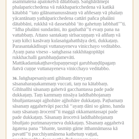
asammatena apaloketvā dātabbaṃ.
Saṅghārāmepi
phalaparicchedena vā rukkhaparicchedena vā katikā
kātabbā ‘‘tato gilānamanussānaṃ vā aññesaṃ vā phalaṃ
yācantānaṃ yathāparicchedena cattāri pañca phalāni
dātabbāni, rukkhā vā dassetabbā ‘ito gahetuṃ labbhatī’’’ti.
‘‘Idha phalāni sundarāni, ito gaṇhathā’’ti evaṃ pana na
vattabbaṃ.
Attano santakaṃ sirīsacuṇṇaṃ vā aññaṃ vā
yaṃ kiñci kasāvaṃ kulasaṅgahatthāya deti, dukkaṭaṃ.
Parasantakādīsupi vuttanayeneva vinicchayo veditabbo.
Ayaṃ pana viseso -
saṅghassa rakkhitagopitāpi
rukkhachalli garubhaṇḍamevāti.
Mattikadantakaṭṭhaveḷupaṇṇesupi garubhaṇḍūpagaṃ
ñatvā cuṇṇe vuttanayeneva vinicchayo veditabbo.
Jaṅghapesaniyanti gihīnaṃ dūteyyaṃ
36.
sāsanaharaṇakammaṃ vuccati, taṃ na kātabbaṃ.
Gihīnañhi sāsanaṃ gahetvā gacchantassa pade pade
dukkaṭaṃ.
Taṃ kammaṃ nissāya laddhabhojanaṃ
bhuñjantassapi ajjhohāre ajjhohāre dukkaṭaṃ.
Paṭhamaṃ
sāsanaṃ aggahetvāpi pacchā ‘‘ayaṃ dāni so gāmo, handa
naṃ sāsanaṃ ārocemī’’ti maggā okkamantassapi pade
pade dukkaṭaṃ.
Sāsanaṃ ārocetvā laddhabhojanaṃ
bhuñjato purimanayeneva dukkaṭaṃ.
Sāsanaṃ aggahetvā
āgatena pana ‘‘bhante, tasmiṃ gāme itthannāmassa kā
pavattī’’ti pucchiyamānena kathetuṃ vaṭṭati,