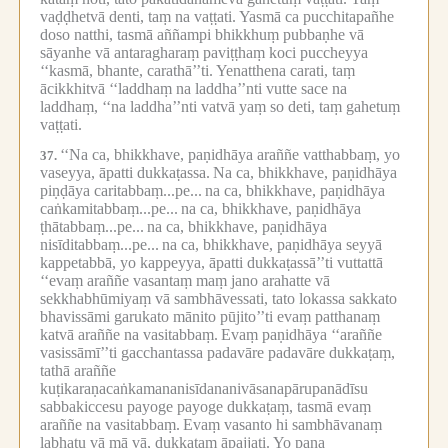
vaḍḍhetvā denti, taṃ na vaṭṭati.
Yasmā ca pucchitapañhe
doso natthi, tasmā aññampi bhikkhuṃ pubbaṇhe vā
sāyanhe vā antaragharaṃ paviṭṭhaṃ koci puccheyya
‘‘kasmā, bhante, carathā’’ti.
Yenatthena carati, taṃ
ācikkhitvā ‘‘laddhaṃ na laddha’’nti vutte sace na
laddhaṃ, ‘‘na laddha’’nti vatvā yaṃ so deti, taṃ gahetuṃ
vaṭṭati.
‘‘Na ca, bhikkhave, paṇidhāya araññe vatthabbaṃ, yo
37.
vaseyya, āpatti dukkaṭassa.
Na ca, bhikkhave, paṇidhāya
piṇḍāya caritabbaṃ...pe...
na ca, bhikkhave, paṇidhāya
caṅkamitabbaṃ...pe...
na ca, bhikkhave, paṇidhāya
ṭhātabbaṃ...pe...
na ca, bhikkhave, paṇidhāya
nisīditabbaṃ...pe...
na ca, bhikkhave, paṇidhāya seyyā
kappetabbā, yo kappeyya, āpatti dukkaṭassā’’ti vuttattā
‘‘evaṃ araññe vasantaṃ maṃ jano arahatte vā
sekkhabhūmiyaṃ vā sambhāvessati, tato lokassa sakkato
bhavissāmi garukato mānito pūjito’’ti evaṃ patthanaṃ
katvā araññe na vasitabbaṃ.
Evaṃ paṇidhāya ‘‘araññe
vasissāmī’’ti gacchantassa padavāre padavāre dukkaṭaṃ,
tathā araññe
kuṭikaraṇacaṅkamananisīdananivāsanapārupanādīsu
sabbakiccesu payoge payoge dukkaṭaṃ, tasmā evaṃ
araññe na vasitabbaṃ.
Evaṃ vasanto hi sambhāvanaṃ
labhatu vā mā vā, dukkaṭaṃ āpajjati.
Yo pana