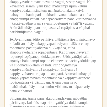
akappiyavohāramattameva na vaṭṭati, sesaṃ vaṭṭati.
Na
kevalañca sesaṃ, yaṃ kiñci mātikampi ujuṃ kātuṃ
kappiyaudakaṃ siñcituṃ nahānakoṭṭhakaṃ katvā
nahāyituṃ hatthapādamukhadhovanaudakāni ca tattha
chaḍḍetumpi vaṭṭati.
Mahāpaccariyaṃ pana kurundiyañca
‘‘kappiyapathaviyaṃ sayaṃ ropetumpi vaṭṭatī’’ti vuttaṃ.
Ārāmādiatthāya pana ropitassa vā ropāpitassa vā phalaṃ
paribhuñjitumpi vaṭṭati.
Ayaṃ pana ādito paṭṭhāya vitthārena āpattivinicchayo -
30.
kuladūsanatthāya akappiyapathaviyaṃ mālāvacchaṃ
ropentassa pācittiyañceva dukkaṭañca, tathā
akappiyavohārena ropāpentassa.
Kappiyapathaviyaṃ
ropanepi ropāpanepi dukkaṭameva.
Ubhayatrāpi sakiṃ
āṇattiyā bahūnampi ropane ekameva sapācittiyadukkaṭaṃ
vā suddhadukkaṭaṃ vā hoti.
Paribhogatthāya
kappiyabhūmiyaṃ vā akappiyabhūmiyaṃ vā
kappiyavohārena ropāpane anāpatti.
Ārāmādiatthāyapi
akappiyapathaviyaṃ ropentassa vā akappiyavacanena
ropāpentassa vā pācittiyaṃ.
Ayaṃ pana nayo
mahāaṭṭhakathāyaṃ na suṭṭhu vibhatto, mahāpaccariyaṃ
pana vibhattoti.
Siñcanasiñcāpane pana akappiyaudakena sabbattha
pācittiyaṃ, kuladūsanaparibhogatthāya dukkaṭampi.
Kappiyena tesaṃyeva dvinnaṃ atthāya dukkaṭaṃ,