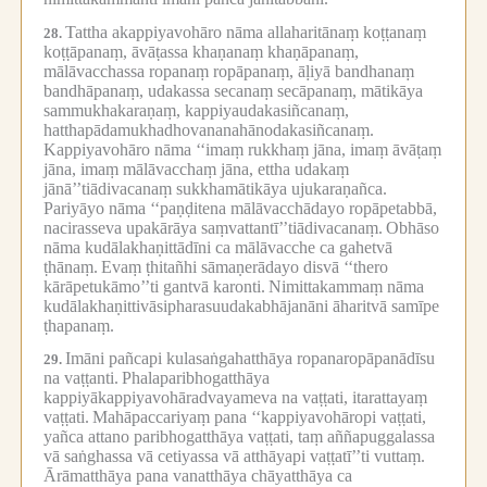
Tattha akappiyavohāro nāma allaharitānaṃ koṭṭanaṃ
28.
koṭṭāpanaṃ, āvāṭassa khaṇanaṃ khaṇāpanaṃ,
mālāvacchassa ropanaṃ ropāpanaṃ, āḷiyā bandhanaṃ
bandhāpanaṃ, udakassa secanaṃ secāpanaṃ, mātikāya
sammukhakaraṇaṃ, kappiyaudakasiñcanaṃ,
hatthapādamukhadhovananahānodakasiñcanaṃ.
Kappiyavohāro nāma ‘‘imaṃ rukkhaṃ jāna, imaṃ āvāṭaṃ
jāna, imaṃ mālāvacchaṃ jāna, ettha udakaṃ
jānā’’tiādivacanaṃ sukkhamātikāya ujukaraṇañca.
Pariyāyo nāma ‘‘paṇḍitena mālāvacchādayo ropāpetabbā,
nacirasseva upakārāya saṃvattantī’’tiādivacanaṃ.
Obhāso
nāma kudālakhaṇittādīni ca mālāvacche ca gahetvā
ṭhānaṃ.
Evaṃ ṭhitañhi sāmaṇerādayo disvā ‘‘thero
kārāpetukāmo’’ti gantvā karonti.
Nimittakammaṃ nāma
kudālakhaṇittivāsipharasuudakabhājanāni āharitvā samīpe
ṭhapanaṃ.
Imāni pañcapi kulasaṅgahatthāya ropanaropāpanādīsu
29.
na vaṭṭanti.
Phalaparibhogatthāya
kappiyākappiyavohāradvayameva na vaṭṭati, itarattayaṃ
vaṭṭati.
Mahāpaccariyaṃ pana ‘‘kappiyavohāropi vaṭṭati,
yañca attano paribhogatthāya vaṭṭati, taṃ aññapuggalassa
vā saṅghassa vā cetiyassa vā atthāyapi vaṭṭatī’’ti vuttaṃ.
Ārāmatthāya pana vanatthāya chāyatthāya ca