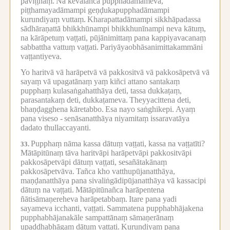
paviṭṭhaṃ.
Na kevalañca pupphadāmameva,
piṭṭhamayadāmampi geṇḍukapupphadāmampi
kurundiyaṃ vuttaṃ.
Kharapattadāmampi sikkhāpadassa
sādhāraṇattā bhikkhūnampi bhikkhunīnampi neva kātuṃ,
na kārāpetuṃ vaṭṭati, pūjānimittaṃ pana kappiyavacanaṃ
sabbattha vattuṃ vaṭṭati.
Pariyāyaobhāsanimittakammāni
vaṭṭantiyeva.
Yo haritvā vā harāpetvā vā pakkositvā vā pakkosāpetvā vā
sayaṃ vā upagatānaṃ yaṃ kiñci attano santakaṃ
pupphaṃ kulasaṅgahatthāya deti, tassa dukkaṭaṃ,
parasantakaṃ deti, dukkaṭameva.
Theyyacittena deti,
bhaṇḍagghena kāretabbo.
Esa nayo saṅghikepi.
Ayaṃ
pana viseso -
senāsanatthāya niyamitaṃ issaravatāya
dadato thullaccayanti.
Pupphaṃ nāma kassa dātuṃ vaṭṭati, kassa na vaṭṭatīti?
33.
Mātāpitūnaṃ tāva haritvāpi harāpetvāpi pakkositvāpi
pakkosāpetvāpi dātuṃ vaṭṭati, sesañātakānaṃ
pakkosāpetvāva.
Tañca kho vatthupūjanatthāya,
maṇḍanatthāya pana sivaliṅgādipūjanatthāya vā kassacipi
dātuṃ na vaṭṭati.
Mātāpitūnañca harāpentena
ñātisāmaṇereheva harāpetabbaṃ.
Itare pana yadi
sayameva icchanti, vaṭṭati.
Sammatena pupphabhājakena
pupphabhājanakāle sampattānaṃ sāmaṇerānaṃ
upaḍḍhabhāgaṃ dātuṃ vaṭṭati.
Kurundiyaṃ pana