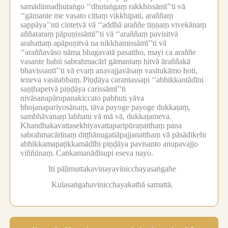
samādinnadhutaṅgo ‘‘dhutaṅgaṃ rakkhissāmī’’ti vā
‘‘gāmante me vasato cittaṃ vikkhipati, araññaṃ
sappāya’’nti cintetvā vā ‘‘addhā araññe tiṇṇaṃ vivekānaṃ
aññataraṃ pāpuṇissāmī’’ti vā ‘‘araññaṃ pavisitvā
arahattaṃ apāpuṇitvā na nikkhamissāmī’’ti vā
‘‘araññavāso nāma bhagavatā pasattho, mayi ca araññe
vasante bahū sabrahmacārī gāmantaṃ hitvā āraññakā
bhavissantī’’ti vā evaṃ anavajjavāsaṃ vasitukāmo hoti,
teneva vasitabbaṃ.
Piṇḍāya carantassapi ‘‘abhikkantādīni
saṇṭhapetvā piṇḍāya carissāmī’’ti
nivāsanapārupanakiccato pabhuti yāva
bhojanapariyosānaṃ, tāva payoge payoge dukkaṭaṃ,
sambhāvanaṃ labhatu vā mā vā, dukkaṭameva.
Khandhakavattasekhiyavattaparipūraṇatthaṃ pana
sabrahmacārīnaṃ diṭṭhānugatiāpajjanatthaṃ vā pāsādikehi
abhikkamapaṭikkamādīhi piṇḍāya pavisanto anupavajjo
viññūnaṃ.
Caṅkamanādīsupi eseva nayo.
Iti pāḷimuttakavinayavinicchayasaṅgahe
Kulasaṅgahavinicchayakathā samattā.