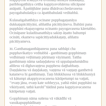
paribhogatthāya cettha kappiyavohārena siñcāpane
anāpatti.
Āpattiṭṭhāne pana dhārāvacchedavasena
payogabahulatāya ca āpattibahulatā veditabbā.
Kulasaṅgahatthāya ocinane pupphagaṇanāya
dukkaṭapācittiyāni, aññattha pācittiyāneva.
Bahūni pana
pupphāni ekapayogena ocinanto payogavasena kāretabbo.
Ocināpane kuladūsanatthāya sakiṃ āṇatto bahumpi
ocināti, ekameva sapācittiyadukkaṭaṃ, aññatra
pācittiyameva.
Ganthanaganthāpanesu pana sabbāpi cha
31.
pupphavikatiyo veditabbā -
ganthimaṃ gopphimaṃ
vedhimaṃ veṭhimaṃ pūrimaṃ vāyimanti.
Tattha
ganthimaṃ nāma sadaṇḍakesu vā uppalapadumādīsu
aññesu vā dīghavaṇṭesu pupphesu daṭṭhabbaṃ.
Daṇḍakena vā daṇḍakaṃ, vaṇṭena vā vaṇṭaṃ ganthetvā
katameva hi ganthimaṃ.
Taṃ bhikkhussa vā bhikkhuniyā
vā kātumpi akappiyavacanena kārāpetumpi na vaṭṭati,
‘‘evaṃ jāna, evaṃ kate sobheyya, yathā etāni pupphāni na
vikiriyanti, tathā karohī’’tiādinā pana kappiyavacanena
kārāpetuṃ vaṭṭati.
Gopphimaṃ nāma suttena vā vākādīhi vā
vassikapupphādīnaṃ