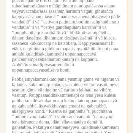
pucchitapañhe doso natthi.
Pañcannaṃ pana
sahadhammikānaṃ mātāpitūnaṃ paṇḍupalāsassa attano
veyyāvaccakarassa sāsanaṃ harituṃ vaṭṭati, gihīnañca
kappiyasāsanaṃ, tasmā ‘‘mama vacanena bhagavato pāde
vandathā’’ti vā ‘‘cetiyaṃ paṭimaṃ bodhiṃ saṅghattheraṃ
vandathā’’ti vā ‘‘cetiye gandhapūjaṃ karothā’’ti vā
‘‘pupphapūjaṃ karothā’’ti vā ‘‘bhikkhū sannipātetha,
dānaṃ dassāma, dhammaṃ desāpayissāmā’’ti vā īdisesu
sāsanesu kukkuccaṃ na kātabbaṃ.
Kappiyasāsanāni hi
etāni, na gihīnaṃ gihikammapaṭisaṃyuttānīti.
Imehi pana
aṭṭhahi kuladūsakakammehi uppannapaccayā
pañcannampi sahadhammikānaṃ na kappanti.
Abhūtārocanarūpiyasaṃvohārehi
uppannapaccayasadisāva honti.
Pabbājanīyakammakato pana yasmiṃ gāme vā nigame vā
kuladūsakakammaṃ kataṃ, yasmiñca vihāre vasati, neva
tasmiṃ gāme vā nigame vā carituṃ labhati, na vihāre
vasituṃ.
Paṭippassaddhakammenapi ca tena yesu kulesu
pubbe kuladūsakakammaṃ kataṃ, tato uppannapaccayā
na gahetabbā, āsavakkhayapattenapi na gahetabbā,
akappiyāva honti.
‘‘Kasmā na gaṇhathā’’ti pucchitena
‘‘pubbe evaṃ katattā’’ti vutte sace vadanti ‘‘na mayaṃ
tena kāraṇena dema, idāni sīlavantatāya demā’’ti,
gahetabbā.
Pakatiyā dānaṭṭhāneyeva kuladūsakakammaṃ
kataṃ hoti, tato pakatidānameva gahetuṃ vaṭṭati.
Yaṃ