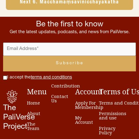
Next 6. Macchamaṃsavinicchayakathā
Be the first to know
Get the latest updates, podcasts, and news from PaliVerse.
I accept the
terms and conditions
Contribution
Menu
Account
Terms
of
U
Contact
Us
Home
Apply For
Terms and Condit
Membership
The
About
Permissions
PaliVerse
My
and use
Account
The
Project
Team
Privacy
Policy