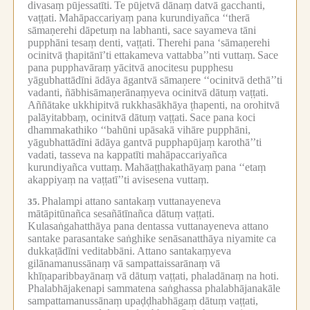
divasaṃ pūjessatīti.
Te pūjetvā dānaṃ datvā gacchanti,
vaṭṭati.
Mahāpaccariyaṃ pana kurundiyañca ‘‘therā
sāmaṇerehi dāpetuṃ na labhanti, sace sayameva tāni
pupphāni tesaṃ denti, vaṭṭati.
Therehi pana ‘sāmaṇerehi
ocinitvā ṭhapitānī’ti ettakameva vattabba’’nti vuttaṃ.
Sace
pana pupphavāraṃ yācitvā anocitesu pupphesu
yāgubhattādīni ādāya āgantvā sāmaṇere ‘‘ocinitvā dethā’’ti
vadanti, ñābhisāmaṇerānaṃyeva ocinitvā dātuṃ vaṭṭati.
Aññātake ukkhipitvā rukkhasākhāya ṭhapenti, na orohitvā
palāyitabbaṃ, ocinitvā dātuṃ vaṭṭati.
Sace pana koci
dhammakathiko ‘‘bahūni upāsakā vihāre pupphāni,
yāgubhattādīni ādāya gantvā pupphapūjaṃ karothā’’ti
vadati, tasseva na kappatīti mahāpaccariyañca
kurundiyañca vuttaṃ.
Mahāaṭṭhakathāyaṃ pana ‘‘etaṃ
akappiyaṃ na vaṭṭatī’’ti avisesena vuttaṃ.
Phalampi attano santakaṃ vuttanayeneva
35.
mātāpitūnañca sesañātīnañca dātuṃ vaṭṭati.
Kulasaṅgahatthāya pana dentassa vuttanayeneva attano
santake parasantake saṅghike senāsanatthāya niyamite ca
dukkaṭādīni veditabbāni.
Attano santakaṃyeva
gilānamanussānaṃ vā sampattaissarānaṃ vā
khīṇaparibbayānaṃ vā dātuṃ vaṭṭati, phaladānaṃ na hoti.
Phalabhājakenapi sammatena saṅghassa phalabhājanakāle
sampattamanussānaṃ upaḍḍhabhāgaṃ dātuṃ vaṭṭati,