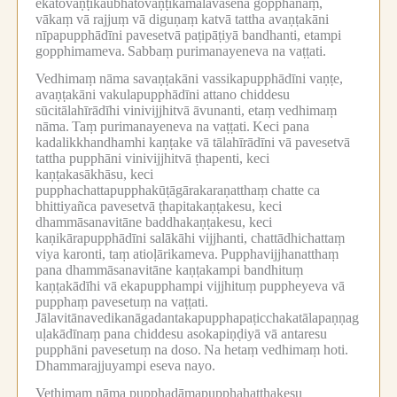
ekatovaṇṭikaubhatovaṇṭikamālāvasena gopphanaṃ,
vākaṃ vā rajjuṃ vā diguṇaṃ katvā tattha avaṇṭakāni
nīpapupphādīni pavesetvā paṭipāṭiyā bandhanti, etampi
gopphimameva.
Sabbaṃ purimanayeneva na vaṭṭati.
Vedhimaṃ nāma savaṇṭakāni vassikapupphādīni vaṇṭe,
avaṇṭakāni vakulapupphādīni attano chiddesu
sūcitālahīrādīhi vinivijjhitvā āvunanti, etaṃ vedhimaṃ
nāma.
Taṃ purimanayeneva na vaṭṭati.
Keci pana
kadalikkhandhamhi kaṇṭake vā tālahīrādīni vā pavesetvā
tattha pupphāni vinivijjhitvā ṭhapenti, keci
kaṇṭakasākhāsu, keci
pupphachattapupphakūṭāgārakaraṇatthaṃ chatte ca
bhittiyañca pavesetvā ṭhapitakaṇṭakesu, keci
dhammāsanavitāne baddhakaṇṭakesu, keci
kaṇikārapupphādīni salākāhi vijjhanti, chattādhichattaṃ
viya karonti, taṃ atioḷārikameva.
Pupphavijjhanatthaṃ
pana dhammāsanavitāne kaṇṭakampi bandhituṃ
kaṇṭakādīhi vā ekapupphampi vijjhituṃ puppheyeva vā
pupphaṃ pavesetuṃ na vaṭṭati.
Jālavitānavedikanāgadantakapupphapaṭicchakatālapaṇṇag
uḷakādīnaṃ pana chiddesu asokapiṇḍiyā vā antaresu
pupphāni pavesetuṃ na doso.
Na hetaṃ vedhimaṃ hoti.
Dhammarajjuyampi eseva nayo.
Veṭhimaṃ nāma pupphadāmapupphahatthakesu