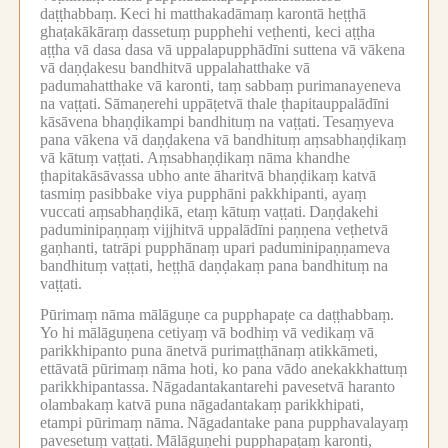
daṭṭhabbaṃ.
Keci hi matthakadāmaṃ karontā heṭṭhā
ghaṭakākāraṃ dassetuṃ pupphehi veṭhenti, keci aṭṭha
aṭṭha vā dasa dasa vā uppalapupphādīni suttena vā vākena
vā daṇḍakesu bandhitvā uppalahatthake vā
padumahatthake vā karonti, taṃ sabbaṃ purimanayeneva
na vaṭṭati.
Sāmaṇerehi uppāṭetvā thale ṭhapitauppalādīni
kāsāvena bhaṇḍikampi bandhituṃ na vaṭṭati.
Tesaṃyeva
pana vākena vā daṇḍakena vā bandhituṃ aṃsabhaṇḍikaṃ
vā kātuṃ vaṭṭati.
Aṃsabhaṇḍikaṃ nāma khandhe
ṭhapitakāsāvassa ubho ante āharitvā bhaṇḍikaṃ katvā
tasmiṃ pasibbake viya pupphāni pakkhipanti, ayaṃ
vuccati aṃsabhaṇḍikā, etaṃ kātuṃ vaṭṭati.
Daṇḍakehi
paduminipaṇṇaṃ vijjhitvā uppalādīni paṇṇena veṭhetvā
gaṇhanti, tatrāpi pupphānaṃ upari paduminipaṇṇameva
bandhituṃ vaṭṭati, heṭṭhā daṇḍakaṃ pana bandhituṃ na
vaṭṭati.
Pūrimaṃ nāma mālāguṇe ca pupphapaṭe ca daṭṭhabbaṃ.
Yo hi mālāguṇena cetiyaṃ vā bodhiṃ vā vedikaṃ vā
parikkhipanto puna ānetvā purimaṭṭhānaṃ atikkāmeti,
ettāvatā pūrimaṃ nāma hoti, ko pana vādo anekakkhattuṃ
parikkhipantassa.
Nāgadantakantarehi pavesetvā haranto
olambakaṃ katvā puna nāgadantakaṃ parikkhipati,
etampi pūrimaṃ nāma.
Nāgadantake pana pupphavalayaṃ
pavesetuṃ vaṭṭati.
Mālāguṇehi pupphapaṭaṃ karonti,