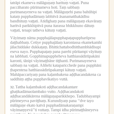
tatrāpi ekameva mālāguṇaṃ harituṃ vaṭṭati.
Puna
paccāharato pūrimameva hoti.
Taṃ sabbaṃ
purimanayeneva na vaṭṭati.
Mālāguṇehi pana bahūhipi
kataṃ pupphadāmaṃ labhitvā āsanamatthakādīsu
bandhituṃ vaṭṭati.
Atidīghaṃ pana mālāguṇaṃ ekavāraṃ
haritvā parikkhipitvā puna itarassa bhikkhuno dātuṃ
vaṭṭati, tenapi tatheva kātuṃ vaṭṭati.
Vāyimaṃ nāma pupphajālapupphapaṭapuppharūpesu
daṭṭhabbaṃ.
Cetiye pupphajālaṃ karontassa ekamekamhi
jālachiddake dukkaṭaṃ.
Bhittichattabodhitthambhādīsupi
eseva nayo.
Pupphapaṭaṃ pana parehi pūritampi vāyituṃ
na labbhati.
Gopphimapuppheheva hatthiassādirūpakāni
karonti, tānipi vāyimaṭṭhāne tiṭṭhanti.
Purimanayeneva
sabbaṃ na vaṭṭati.
Aññehi kataparicchede pana pupphāni
ṭhapentena hatthiassādirūpakampi kātuṃ vaṭṭati.
Mahāpaccariyaṃ pana kaḷambakena aḍḍhacandakena ca
saddhiṃ aṭṭha pupphavikatiyo vuttā.
Tattha kaḷambakoti aḍḍhacandakantare
32.
ghaṭikadāmaolambako vutto.
Aḍḍhacandakoti
aḍḍhacandākārena mālāguṇaparikkhepo.
Tadubhayampi
pūrimeyeva paviṭṭhaṃ.
Kurundiyaṃ pana ‘‘dve tayo
mālāguṇe ekato katvā pupphadāmakaraṇampi
vāyimaṃyevā’’ti vuttaṃ.
Tampi idha pūrimaṭṭhāneyeva