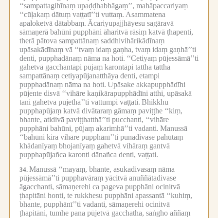
‘‘sampattagihīnaṃ upaḍḍhabhāgaṃ’’, mahāpaccariyaṃ
‘‘cūḷakaṃ dātuṃ vaṭṭatī’’ti vuttaṃ.
Asammatena
apaloketvā dātabbaṃ.
Ācariyupajjhāyesu sagāravā
sāmaṇerā bahūni pupphāni āharitvā rāsiṃ katvā ṭhapenti,
therā pātova sampattānaṃ saddhivihārikādīnaṃ
upāsakādīnaṃ vā ‘‘tvaṃ idaṃ gaṇha, tvaṃ idaṃ gaṇhā’’ti
denti, pupphadānaṃ nāma na hoti.
‘‘Cetiyaṃ pūjessāmā’’ti
gahetvā gacchantāpi pūjaṃ karontāpi tattha tattha
sampattānaṃ cetiyapūjanatthāya denti, etampi
pupphadānaṃ nāma na hoti.
Upāsake akkapupphādīhi
pūjente disvā ‘‘vihāre kaṇikārapupphādīni atthi, upāsakā
tāni gahetvā pūjethā’’ti vattumpi vaṭṭati.
Bhikkhū
pupphapūjaṃ katvā divātaraṃ gāmaṃ paviṭṭhe ‘‘kiṃ,
bhante, atidivā paviṭṭhatthā’’ti pucchanti, ‘‘vihāre
pupphāni bahūni, pūjaṃ akarimhā’’ti vadanti.
Manussā
‘‘bahūni kira vihāre pupphānī’’ti punadivase pahūtaṃ
khādanīyaṃ bhojanīyaṃ gahetvā vihāraṃ gantvā
pupphapūjañca karonti dānañca denti, vaṭṭati.
Manussā ‘‘mayaṃ, bhante, asukadivasaṃ nāma
34.
pūjessāmā’’ti pupphavāraṃ yācitvā anuññātadivase
āgacchanti, sāmaṇerehi ca pageva pupphāni ocinitvā
ṭhapitāni honti, te rukkhesu pupphāni apassantā ‘‘kuhiṃ,
bhante, pupphānī’’ti vadanti, sāmaṇerehi ocinitvā
ṭhapitāni, tumhe pana pūjetvā gacchatha, saṅgho aññaṃ