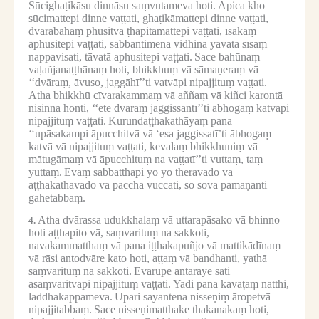
Sūcighaṭikāsu dinnāsu saṃvutameva hoti.
Apica kho
sūcimattepi dinne vaṭṭati, ghaṭikāmattepi dinne vaṭṭati,
dvārabāhaṃ phusitvā ṭhapitamattepi vaṭṭati, īsakaṃ
aphusitepi vaṭṭati, sabbantimena vidhinā yāvatā sīsaṃ
nappavisati, tāvatā aphusitepi vaṭṭati.
Sace bahūnaṃ
vaḷañjanaṭṭhānaṃ hoti, bhikkhuṃ vā sāmaṇeraṃ vā
‘‘dvāraṃ, āvuso, jaggāhī’’ti vatvāpi nipajjituṃ vaṭṭati.
Atha bhikkhū cīvarakammaṃ vā aññaṃ vā kiñci karontā
nisinnā honti, ‘‘ete dvāraṃ jaggissantī’’ti ābhogaṃ katvāpi
nipajjituṃ vaṭṭati.
Kurundaṭṭhakathāyaṃ pana
‘‘upāsakampi āpucchitvā vā ‘esa jaggissatī’ti ābhogaṃ
katvā vā nipajjituṃ vaṭṭati, kevalaṃ bhikkhuniṃ vā
mātugāmaṃ vā āpucchituṃ na vaṭṭatī’’ti vuttaṃ, taṃ
yuttaṃ.
Evaṃ sabbatthapi yo yo theravādo vā
aṭṭhakathāvādo vā pacchā vuccati, so sova pamāṇanti
gahetabbaṃ.
Atha dvārassa udukkhalaṃ vā uttarapāsako vā bhinno
4.
hoti aṭṭhapito vā, saṃvarituṃ na sakkoti,
navakammatthaṃ vā pana iṭṭhakapuñjo vā mattikādīnaṃ
vā rāsi antodvāre kato hoti, aṭṭaṃ vā bandhanti, yathā
saṃvarituṃ na sakkoti.
Evarūpe antarāye sati
asaṃvaritvāpi nipajjituṃ vaṭṭati.
Yadi pana kavāṭaṃ natthi,
laddhakappameva.
Upari sayantena nisseṇiṃ āropetvā
nipajjitabbaṃ.
Sace nisseṇimatthake thakanakaṃ hoti,