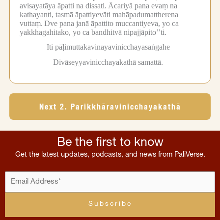
avisayatāya āpatti na dissati.
Ācariyā pana evaṃ na
kathayanti, tasmā āpattiyevāti mahāpadumattherena
vuttaṃ.
Dve pana janā āpattito muccantiyeva, yo ca
yakkhagahitako, yo ca bandhitvā nipajjāpito’’ti.
Iti pāḷimuttakavinayavinicchayasaṅgahe
Divāseyyavinicchayakathā samattā.
Next 2. Parikkhāravinicchayakathā
Be the first to know
Get the latest updates, podcasts, and news from PaliVerse.