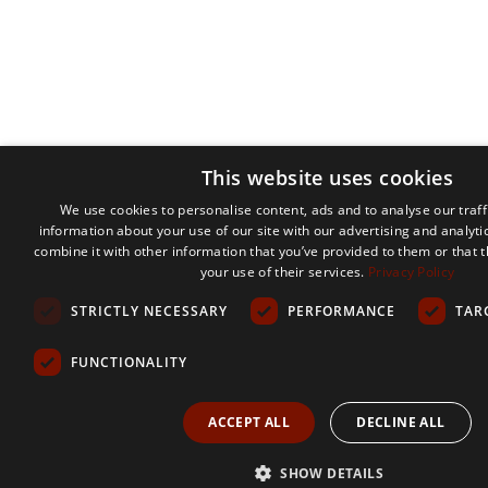
This website uses cookies
We use cookies to personalise content, ads and to analyse our traff
information about your use of our site with our advertising and analyt
combine it with other information that you’ve provided to them or that 
your use of their services.
Privacy Policy
STRICTLY NECESSARY
PERFORMANCE
TAR
FUNCTIONALITY
ACCEPT ALL
DECLINE ALL
SHOW DETAILS