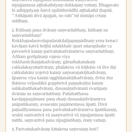
nipajjantassa aṭṭhakathāyaṃ dukkaṭaṃ vuttaṃ.
Bhagavato
hi adhippāyaṃ ñatvā upālittherādīhi aṭṭhakathā ṭhapitā.
‘‘Atthāpatti divā āpajjati, no ratti’’nti imināpi cetaṃ
siddhaṃ.
Kīdisaṃ pana dvāraṃ saṃvaritabbaṃ, kīdisaṃ na
2.
saṃvaritabbaṃ?
Rukkhapadaraveḷupadarakilañjapaṇṇādīnaṃ yena kenaci
kavāṭaṃ katvā heṭṭhā udukkhale upari uttarapāsake ca
pavesetvā kataṃ parivattakadvārameva saṃvaritabbaṃ.
Aññaṃ gorūpānaṃ vajesu viya
rukkhasūcikaṇṭakadvāraṃ, gāmathakanakaṃ
cakkalakayuttadvāraṃ, phalakesu vā kiṭikāsu vā dve tīṇi
cakkalakāni yojetvā kataṃ saṃsaraṇakiṭikadvāraṃ,
āpaṇesu viya kataṃ ugghāṭanakiṭikadvāraṃ, dvīsu tīsu
ṭhānesu veḷusalākā gopphetvā paṇṇakuṭīsu kataṃ
salākahatthakadvāraṃ, dussasāṇidvāranti evarūpaṃ
dvāraṃ na saṃvaritabbaṃ.
Pattahatthassa
kavāṭappaṇāmane pana ekaṃ dussasāṇidvārameva
anāpattikaraṃ, avasesāni paṇāmentassa āpatti.
Divā
paṭisallīyantassa pana parivattakadvārameva āpattikaraṃ,
sesāni saṃvaritvā vā asaṃvaritvā vā nipajjantassa āpatti
natthi, saṃvaritvā pana nipajjitabbaṃ, etaṃ vattaṃ.
Parivattakadvāraṃ kittakena saṃvutaṃ hoti?
3.