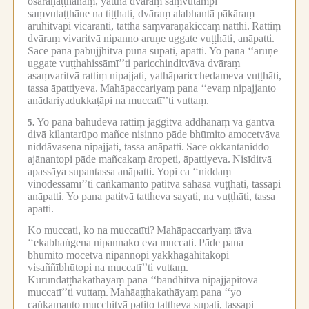
osaraṇaṭṭhānaṃ, yattha dvāraṃ saṃvutampi
saṃvutaṭṭhāne na tiṭṭhati, dvāraṃ alabhantā pākāraṃ
āruhitvāpi vicaranti, tattha saṃvaraṇakiccaṃ natthi.
Rattiṃ
dvāraṃ vivaritvā nipanno aruṇe uggate vuṭṭhāti, anāpatti.
Sace pana pabujjhitvā puna supati, āpatti.
Yo pana ‘‘aruṇe
uggate vuṭṭhahissāmī’’ti paricchinditvāva dvāraṃ
asaṃvaritvā rattiṃ nipajjati, yathāparicchedameva vuṭṭhāti,
tassa āpattiyeva.
Mahāpaccariyaṃ pana ‘‘evaṃ nipajjanto
anādariyadukkaṭāpi na muccatī’’ti vuttaṃ.
Yo pana bahudeva rattiṃ jaggitvā addhānaṃ vā gantvā
5.
divā kilantarūpo mañce nisinno pāde bhūmito amocetvāva
niddāvasena nipajjati, tassa anāpatti.
Sace okkantaniddo
ajānantopi pāde mañcakaṃ āropeti, āpattiyeva.
Nisīditvā
apassāya supantassa anāpatti.
Yopi ca ‘‘niddaṃ
vinodessāmī’’ti caṅkamanto patitvā sahasā vuṭṭhāti, tassapi
anāpatti.
Yo pana patitvā tattheva sayati, na vuṭṭhāti, tassa
āpatti.
Ko muccati, ko na muccatīti?
Mahāpaccariyaṃ tāva
‘‘ekabhaṅgena nipannako eva muccati.
Pāde pana
bhūmito mocetvā nipannopi yakkhagahitakopi
visaññībhūtopi na muccatī’’ti vuttaṃ.
Kurundaṭṭhakathāyaṃ pana ‘‘bandhitvā nipajjāpitova
muccatī’’ti vuttaṃ.
Mahāaṭṭhakathāyaṃ pana ‘‘yo
caṅkamanto mucchitvā patito tattheva supati, tassapi