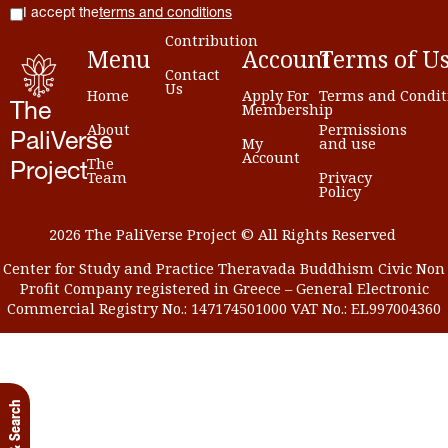
I accept the
terms and conditions
Contribution
Menu
Account
Terms
of
U
Contact
Us
Home
Apply For
Terms and Condit
Membership
The
About
Permissions
PaliVerse
My
and use
Account
The
Project
Team
Privacy
Policy
2026 The PaliVerse Project © All Rights Reserved
Center for Study and Practice Theravada Buddhism Civic Non
Profit Company registered in Greece – General Electronic
Commercial Registry No.: 147174501000 VAT No.: EL997004360