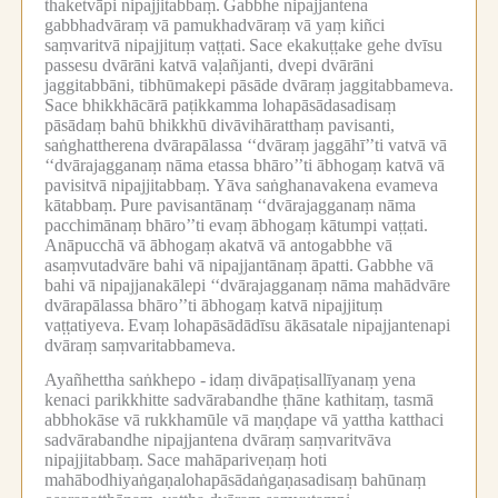
thaketvāpi nipajjitabbaṃ.
Gabbhe nipajjantena
gabbhadvāraṃ vā pamukhadvāraṃ vā yaṃ kiñci
saṃvaritvā nipajjituṃ vaṭṭati.
Sace ekakuṭṭake gehe dvīsu
passesu dvārāni katvā vaḷañjanti, dvepi dvārāni
jaggitabbāni, tibhūmakepi pāsāde dvāraṃ jaggitabbameva.
Sace bhikkhācārā paṭikkamma lohapāsādasadisaṃ
pāsādaṃ bahū bhikkhū divāvihāratthaṃ pavisanti,
saṅghattherena dvārapālassa ‘‘dvāraṃ jaggāhī’’ti vatvā vā
‘‘dvārajagganaṃ nāma etassa bhāro’’ti ābhogaṃ katvā vā
pavisitvā nipajjitabbaṃ.
Yāva saṅghanavakena evameva
kātabbaṃ.
Pure pavisantānaṃ ‘‘dvārajagganaṃ nāma
pacchimānaṃ bhāro’’ti evaṃ ābhogaṃ kātumpi vaṭṭati.
Anāpucchā vā ābhogaṃ akatvā vā antogabbhe vā
asaṃvutadvāre bahi vā nipajjantānaṃ āpatti.
Gabbhe vā
bahi vā nipajjanakālepi ‘‘dvārajagganaṃ nāma mahādvāre
dvārapālassa bhāro’’ti ābhogaṃ katvā nipajjituṃ
vaṭṭatiyeva.
Evaṃ lohapāsādādīsu ākāsatale nipajjantenapi
dvāraṃ saṃvaritabbameva.
Ayañhettha saṅkhepo -
idaṃ divāpaṭisallīyanaṃ yena
kenaci parikkhitte sadvārabandhe ṭhāne kathitaṃ, tasmā
abbhokāse vā rukkhamūle vā maṇḍape vā yattha katthaci
sadvārabandhe nipajjantena dvāraṃ saṃvaritvāva
nipajjitabbaṃ.
Sace mahāpariveṇaṃ hoti
mahābodhiyaṅgaṇalohapāsādaṅgaṇasadisaṃ bahūnaṃ