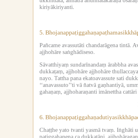
ukkhittatā, aññatra anuññātakāraṇā osāraṇ
kiriyākiriyanti.
5.
Bhojanappaṭiggahaṇapaṭhamasikkhā
Pañcame avassutāti chandarāgena tintā.
Av
ajjhohāre saṅghādiseso.
Sāvatthiyaṃ sundarīnandaṃ ārabbha avass
dukkaṭaṃ, ajjhohāre ajjhohāre thullacca
nayo.
Tattha pana ekatoavassute sati du
‘‘anavassuto’’ti vā ñatvā gaṇhantiyā, umm
gahaṇaṃ, ajjhoharaṇanti imānettha cattāri
6.
Bhojanappaṭiggahaṇadutiyasikkhāp
Chaṭṭhe yato tvanti yasmā tvaṃ.
Iṅghāti 
paṭiggahaṇena ca dukkaṭāni, ajjhohāragaṇa