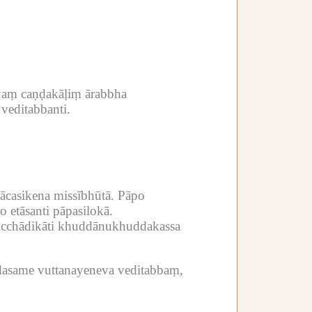
yaṃ caṇḍakāḷiṃ ārabbha
veditabbanti.
casikena missībhūtā.
Pāpo
o etāsanti pāpasilokā.
icchādikāti khuddānukhuddakassa
dasame vuttanayeneva veditabbaṃ,