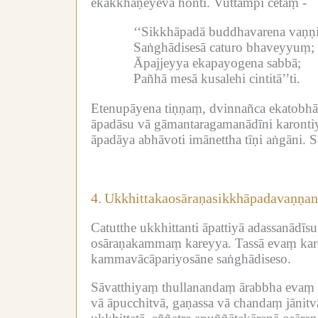
ekakkhaṇeyeva honti.
Vuttampi cetaṃ -
‘‘Sikkhāpadā buddhavarena vaṇṇi
Saṅghādisesā caturo bhaveyyuṃ;
Āpajjeyya ekapayogena sabbā;
Pañhā mesā kusalehi cintitā’’ti.
Etenupāyena tiṇṇaṃ, dvinnañca ekatobhā
āpadāsu vā gāmantaragamanādīni karontiy
āpadāya abhāvoti imānettha tīṇi aṅgāni.
S
4.
Ukkhittakaosāraṇasikkhāpadavaṇṇan
Catutthe ukkhittanti āpattiyā adassanādīs
osāraṇakammaṃ kareyya.
Tassā evaṃ kar
kammavācāpariyosāne saṅghādiseso.
Sāvatthiyaṃ thullanandaṃ ārabbha evaṃ
vā āpucchitvā, gaṇassa vā chandaṃ jānitvā