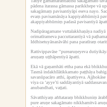
Tatiye gāmantarantiādīsu sakagāmato tā
pādena itarassa gāmassa parikkhepe vā up
sakagāmaṃ pavisantiyāpi eseva nayo.
Sac
evaṃ pavisamānāya kappiyabhūmiyā paviṭṭ
akappiyabhūmiṃ padasā pavisantiyā āpatt
Nadipāragamane vuttalakkhaṇāya nadiyā d
orimatīrameva paccuttarantiyā vā paṭham
Iddhisetuyānanāvāhi pana paratīraṃ otarit
Rattivippavāse ‘‘purearuṇeyeva dutiyikā
aruṇaṃ uṭṭhāpentiyā āpatti.
Ekā vā gaṇamhāti ettha pana ekā bhikkhu
Tasmā indakhīlātikkamato paṭṭhāya bahig
savanūpacāro atthi, āpattiyeva.
Ajjhokāse 
viya ca ‘ayye’ti saddāyantiyā saddassavan
anubandhati, vaṭṭati.
Sāvatthiyaṃ aññataraṃ bhikkhuniṃ ārabbh
pure aruṇe sakagāmato nikkhamitvā aruṇ