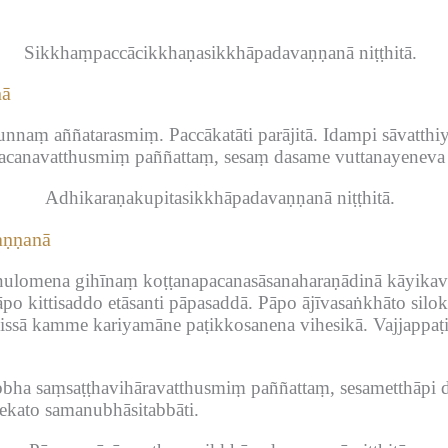
Sikkhaṃpaccācikkhaṇasikkhāpadavaṇṇanā niṭṭhitā.
nā
tunnaṃ aññatarasmiṃ.
Paccākatāti parājitā.
Idampi sāvatthi
acanavatthusmiṃ paññattaṃ, sesaṃ dasame vuttanayeneva 
Adhikaraṇakupitasikkhāpadavaṇṇanā niṭṭhitā.
aṇṇanā
nulomena gihīnaṃ koṭṭanapacanasāsanaharaṇādinā kāyikavā
po kittisaddo etāsanti pāpasaddā.
Pāpo ājīvasaṅkhāto silok
issā kamme kariyamāne paṭikkosanena vihesikā.
Vajjappaṭ
bha saṃsaṭṭhavihāravatthusmiṃ paññattaṃ, sesametthāpi 
kato samanubhāsitabbāti.