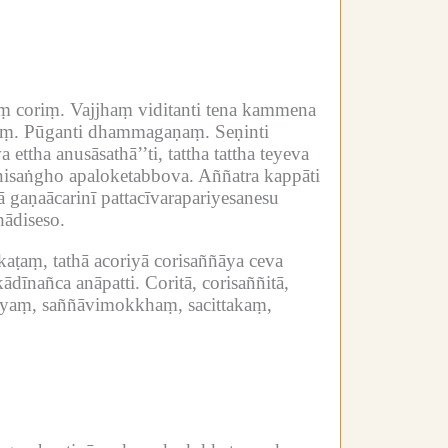
ṃ coriṃ.
Vajjhaṃ viditanti tena kammena
aṃ.
Pūganti dhammagaṇaṃ.
Seṇinti
ttha anusāsathā’’ti, tattha tattha teyeva
nisaṅgho apaloketabbova.
Aññatra kappāti
gaṇaācarinī pattacīvarapariyesanesu
ādiseso.
ṭaṃ, tathā acoriyā corisaññāya ceva
ādīnañca anāpatti.
Coritā, corisaññitā,
iyaṃ, saññāvimokkhaṃ, sacittakaṃ,