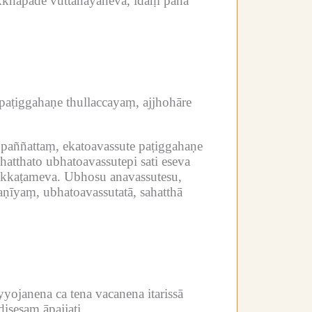
kkhāpade vuttanayāneva, idaṃ pana
paṭiggahaṇe thullaccayaṃ, ajjhohāre
paññattaṃ, ekatoavassute paṭiggahaṇe
tthato ubhatoavassutepi sati eseva
ukkaṭameva.
Ubhosu anavassutesu,
īyaṃ, ubhatoavassutatā, sahatthā
yojanena ca tena vacanena itarissā
isesaṃ āpajjati.