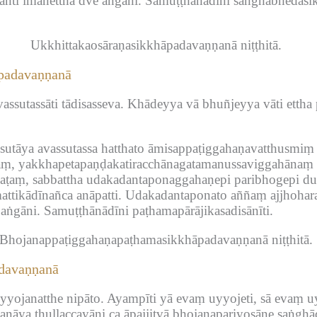
anti imānettha dve aṅgāni.
Samuṭṭhānādīni saṅghabhedasi
Ukkhittakaosāraṇasikkhāpadavaṇṇanā niṭṭhitā.
padavaṇṇanā
assutassāti tādisasseva.
Khādeyya vā bhuñjeyya vāti ettha 
utāya avassutassa hatthato āmisappaṭiggahaṇavatthusmiṃ 
yaṃ, yakkhapetapaṇḍakatiracchānagatamanussaviggahānaṃ ha
kkaṭaṃ, sabbattha udakadantaponaggahaṇepi paribhogepi d
attikādīnañca anāpatti.
Udakadantaponato aññaṃ ajjhoharaṇ
 aṅgāni.
Samuṭṭhānādīni paṭhamapārājikasadisānīti.
Bhojanappaṭiggahaṇapaṭhamasikkhāpadavaṇṇanā niṭṭhitā.
adavaṇṇanā
uyyojanatthe nipāto.
Ayampīti yā evaṃ uyyojeti, sā evaṃ uy
nāya thullaccayāni ca āpajjitvā bhojanapariyosāne saṅghād