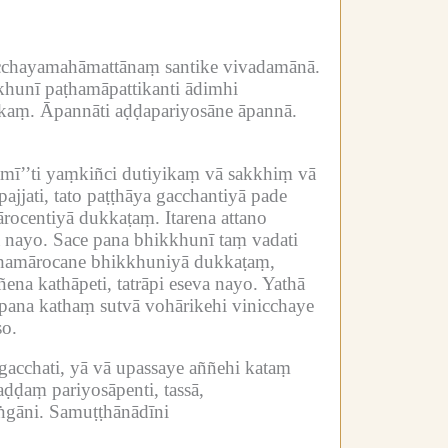
icchayamahāmattānaṃ santike vivadamānā.
hunī paṭhamāpattikanti ādimhi
ikaṃ.
Āpannāti aḍḍapariyosāne āpannā.
mī’’ti yaṃkiñci dutiyikaṃ vā sakkhiṃ vā
jjati, tato paṭṭhāya gacchantiyā pade
ārocentiyā dukkaṭaṃ.
Itarena attano
 nayo.
Sace pana bhikkhunī taṃ vadati
paṭhamārocane bhikkhuniyā dukkaṭaṃ,
ena kathāpeti, tatrāpi eseva nayo.
Yathā
ana kathaṃ sutvā vohārikehi vinicchaye
so.
gacchati, yā vā upassaye aññehi kataṃ
ḍḍaṃ pariyosāpenti, tassā,
ṅgāni.
Samuṭṭhānādīni