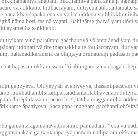
va nikkhamantiyā anāpatti, nikkhamitvā pana aññaṃ gāmaṃ
acāre vā atikkante thullaccayaṃ, dutiyena atikkantamatte 
e pana khaṇḍapākārena vā vaticchiddena vā bhikkhunivih
hā nāma hoti, tasmā vaṭṭati.
Bahigāme ṭhatvā yaṃkiñci 
īti ayamettha saṅkhepo.
utiyikaṃ vinā paratīraṃ gacchantiyā vā antarānadiyaṃ d
apādaṃ uddharitvā tīre ṭhapitakkhaṇe thullaccayaṃ, dutiy
uṃ, nahānādikāraṇena ca otiṇṇāya orimatīraṃ padasāpi pacc
ya hatthapāsaṃ okkamissāmī’’ti ābhogaṃ vinā ekagabbhepi 
nīpi gaṇoyeva.
Ohīyeyyāti avahīyeyya, dassanūpacāraṃ vā
āme rukkhathambhasāṇipākārādiantaritabhāvenāpi dutiyikāy
pana dūrepi dassanūpacāro hoti, tattha maggamūḷhasadd
ātikkame āpattiyeva.
Sace pana maggaṃ gacchantī ohīyitvā 
a gāmantaragamanavatthusmiṃ paññattaṃ, ‘‘ekā vā nadipār
uggamanakāle gāmantarapariyāpannaṃ nadipāraṃ okkamana