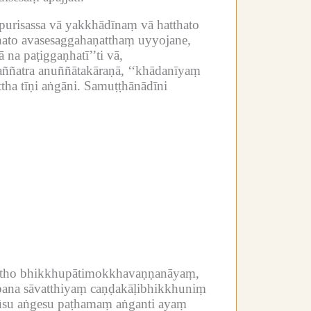
urisassa vā yakkhādīnaṃ vā hatthato
ato avasesaggahaṇatthaṃ uyyojane,
ā na paṭiggaṇhatī’’ti vā,
aññatra anuññātakāraṇā, ‘‘khādanīyaṃ
ha tīṇi aṅgāni.
Samuṭṭhānādīni
ttho bhikkhupātimokkhavaṇṇanāyaṃ,
pana sāvatthiyaṃ caṇḍakāḷibhikkhuniṃ
tūsu aṅgesu paṭhamaṃ aṅganti ayaṃ