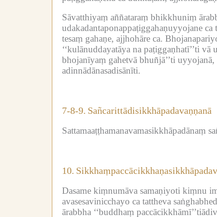
Sāvatthiyaṃ aññataraṃ bhikkhuniṃ ārabb
udakadantaponappaṭiggahaṇuyyojane ca t
tesaṃ gahaṇe, ajjhohāre ca.
Bhojanapariyo
‘‘kulānuddayatāya na paṭiggaṇhatī’’ti vā 
bhojanīyaṃ gahetvā bhuñjā’’ti uyyojanā, t
adinnādānasadisānīti.
7-8-9.
Sañcarittādisikkhāpadavaṇṇanā
Sattamaaṭṭhamanavamasikkhāpadānaṃ sañca
10.
Sikkhaṃpaccācikkhaṇasikkhāpada
Dasame kiṃnumāva samaṇiyoti kiṃnu im
avasesavinicchayo ca tattheva saṅghabh
ārabbha ‘‘buddhaṃ paccācikkhāmī’’tiādi