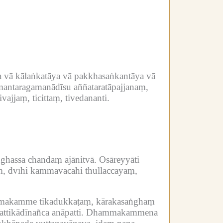
 vā kālaṅkatāya vā pakkhasaṅkantāya vā
antaragamanādīsu aññataratāpajjanaṃ,
ajjaṃ, ticittaṃ, tivedananti.
ghassa chandaṃ ajānitvā.
Osāreyyāti
ṃ, dvīhi kammavācāhi thullaccayaṃ,
ammakamme tikadukkaṭaṃ, kārakasaṅghaṃ
ttikādīnañca anāpatti.
Dhammakammena