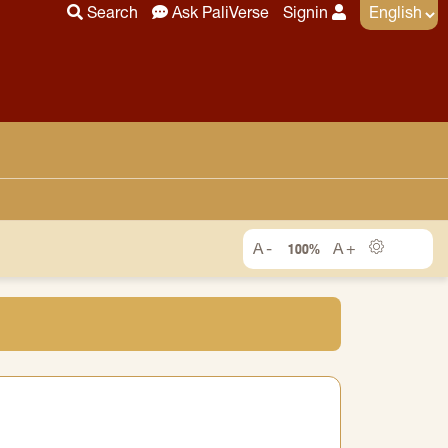
Search
Ask PaliVerse
Signin
100%