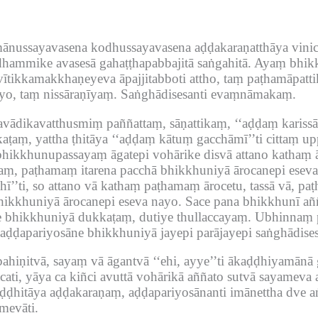
mānussayavasena kodhussayavasena aḍḍakaraṇatthāya vin
dhammike avasesā gahaṭṭhapabbajitā saṅgahitā.
Ayaṃ bhikk
 vītikkamakkhaṇeyeva āpajjitabboti attho, taṃ paṭhamāpatt
īyo, taṃ nissāraṇīyaṃ.
Saṅghādisesanti evaṃnāmakaṃ.
vādikavatthusmiṃ paññattaṃ, sāṇattikaṃ, ‘‘aḍḍaṃ karissā
ṭaṃ, yattha ṭhitāya ‘‘aḍḍaṃ kātuṃ gacchāmī’’ti cittaṃ uppa
bhikkhunupassayaṃ āgatepi vohārike disvā attano kathaṃ 
yaṃ, paṭhamaṃ itarena pacchā bhikkhuniyā ārocanepi eseva
hī’’ti, so attano vā kathaṃ paṭhamaṃ ārocetu, tassā vā, 
hikkhuniyā ārocanepi eseva nayo.
Sace pana bhikkhunī aññ
e bhikkhuniyā dukkaṭaṃ, dutiye thullaccayaṃ.
Ubhinnaṃ p
aḍḍapariyosāne bhikkhuniyā jayepi parājayepi saṅghādise
hiṇitvā, sayaṃ vā āgantvā ‘‘ehi, ayye’’ti ākaḍḍhiyamānā 
ati, yāya ca kiñci avuttā vohārikā aññato sutvā sayameva a
ḍhitāya aḍḍakaraṇaṃ, aḍḍapariyosānanti imānettha dve a
mevāti.