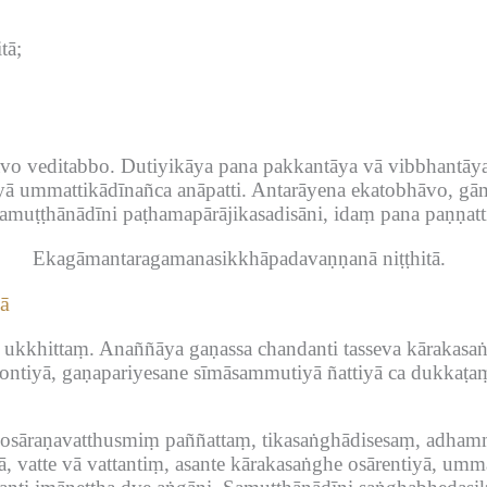
tā;
vo veditabbo.
Dutiyikāya pana pakkantāya vā vibbhantāya
ā ummattikādīnañca anāpatti.
Antarāyena ekatobhāvo, gām
amuṭṭhānādīni paṭhamapārājikasadisāni, idaṃ pana paṇṇattiv
Ekagāmantaragamanasikkhāpadavaṇṇanā niṭṭhitā.
ā
u ukkhittaṃ.
Anaññāya gaṇassa chandanti tasseva kārakasaṅ
ontiyā, gaṇapariyesane sīmāsammutiyā ñattiyā ca dukkaṭa
 osāraṇavatthusmiṃ paññattaṃ, tikasaṅghādisesaṃ, adh
, vatte vā vattantiṃ, asante kārakasaṅghe osārentiyā, umma