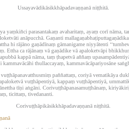
Ussayavādikāsikkhāpadavaṇṇanā niṭṭhitā.
ya yaṃkiñci parasantakaṃ avaharitaṃ, ayaṃ corī nāma, ta
oketvāti anāpucchā.
Gaṇanti mallagaṇabhaṭiputtagaṇādik
attha hi rājāno gaṇādīnaṃ gāmanigame niyyātenti ‘‘tumheva e
aṃ.
Ettha ca rājānaṃ vā gaṇādike vā apaloketvāpi bhikkhu
itapubbā kappā nāma, taṃ ṭhapetvā aññaṃ upasampādentiyā 
hi kammavācāhi thullaccayaṃ, kammavācāpariyosāne saṅgh
vuṭṭhāpanavatthusmiṃ paññattaṃ, coriyā vematikāya dukka
 apaloketvā vuṭṭhāpentiyā, kappaṃ vuṭṭhāpentiyā, ummattik
nettha tīṇi aṅgāni.
Corivuṭṭhāpanasamuṭṭhānaṃ, kiriyākir
 ticittaṃ, tivedananti.
Corivuṭṭhāpikāsikkhāpadavaṇṇanā niṭṭhitā.
ṇanā