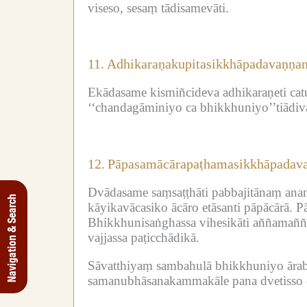
viseso, sesaṃ tādisamevāti.
11.
Adhikaraṇakupitasikkhāpadavaṇṇa
Ekādasame kismiñcideva adhikaraṇeti ca
‘‘chandagāminiyo ca bhikkhuniyo’’tiādiv
12.
Pāpasamācārapaṭhamasikkhāpadav
Dvādasame saṃsaṭṭhāti pabbajitānaṃ ana
Navigation & Search
kāyikavācasiko ācāro etāsanti pāpācārā.
Pā
Bhikkhunisaṅghassa vihesikāti aññamaññ
vajjassa paṭicchādikā.
Sāvatthiyaṃ sambahulā bhikkhuniyo ārab
samanubhāsanakammakāle pana dvetisso e