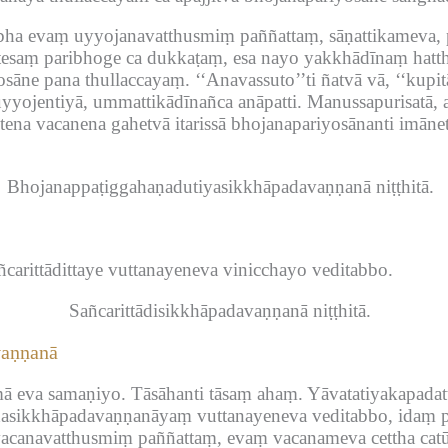
ha evaṃ uyyojanavatthusmiṃ paññattaṃ, sāṇattikameva, p
esaṃ paribhoge ca dukkaṭaṃ, esa nayo yakkhādīnaṃ hatth
sāne pana thullaccayaṃ.
‘‘Anavassuto’’ti ñatvā vā, ‘‘kupit
uyyojentiyā, ummattikādīnañca anāpatti.
Manussapurisatā, 
ena vacanena gahetvā itarissā bhojanapariyosānanti imānett
Bhojanappaṭiggahaṇadutiyasikkhāpadavaṇṇanā niṭṭhitā.
rittādittaye vuttanayeneva vinicchayo veditabbo.
Sañcarittādisikkhāpadavaṇṇanā niṭṭhitā.
vaṇṇanā
ā eva samaṇiyo.
Tāsāhanti tāsaṃ ahaṃ.
Yāvatatiyakapada
edasikkhāpadavaṇṇanāyaṃ vuttanayeneva veditabbo, idaṃ 
vacanavatthusmiṃ paññattaṃ, evaṃ vacanameva cettha ca