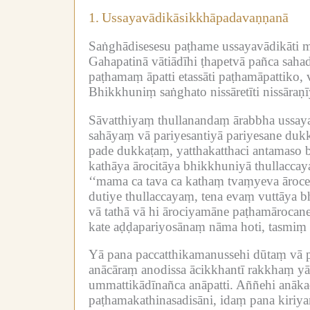
1.
Ussayavādikāsikkhāpadavaṇṇanā
Saṅghādisesesu paṭhame ussayavādikāti 
Gahapatinā vātiādīhi ṭhapetvā pañca saha
paṭhamaṃ āpatti etassāti paṭhamāpattiko,
Bhikkhuniṃ saṅghato nissāretīti nissāraṇ
Sāvatthiyaṃ thullanandaṃ ārabbha ussaya
sahāyaṃ vā pariyesantiyā pariyesane dukka
pade dukkaṭaṃ, yatthakatthaci antamaso 
kathāya ārocitāya bhikkhuniyā thullacca
‘‘mama ca tava ca kathaṃ tvaṃyeva āroce
dutiye thullaccayaṃ, tena evaṃ vuttāya b
vā tathā vā hi ārociyamāne paṭhamārocan
kate aḍḍapariyosānaṃ nāma hoti, tasmiṃ 
Yā pana paccatthikamanussehi dūtaṃ vā pa
anācāraṃ anodissa ācikkhantī rakkhaṃ yāc
ummattikādīnañca anāpatti.
Aññehi anākaḍ
paṭhamakathinasadisāni, idaṃ pana kiriya