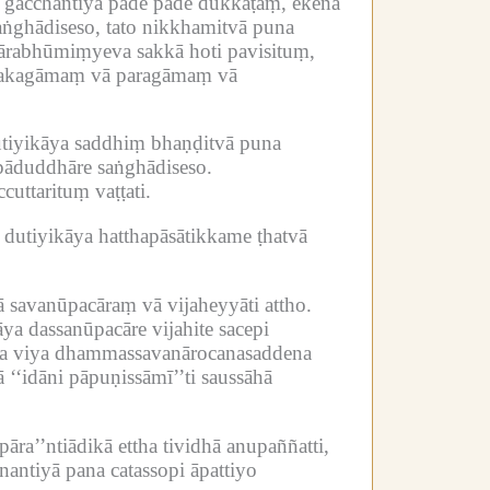
 gacchantiyā pade pade dukkaṭaṃ, ekena
saṅghādiseso, tato nikkhamitvā puna
ārabhūmiṃyeva sakkā hoti pavisituṃ,
sakagāmaṃ vā paragāmaṃ vā
utiyikāya saddhiṃ bhaṇḍitvā puna
apāduddhāre saṅghādiseso.
uttarituṃ vaṭṭati.
dutiyikāya hatthapāsātikkame ṭhatvā
 savanūpacāraṃ vā vijaheyyāti attho.
a dassanūpacāre vijahite sacepi
ena viya dhammassavanārocanasaddena
‘‘idāni pāpuṇissāmī’’ti saussāhā
a’’ntiādikā ettha tividhā anupaññatti,
ntiyā pana catassopi āpattiyo