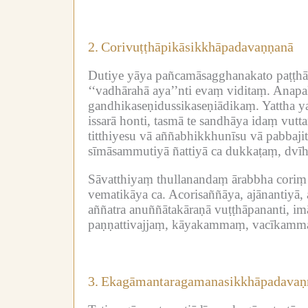
2.
Corivuṭṭhāpikāsikkhāpadavaṇṇanā
Dutiye yāya pañcamāsagghanakato paṭṭhā
‘‘vadhārahā aya’’nti evaṃ viditaṃ.
Anapal
gandhikaseṇidussikaseṇiādikaṃ.
Yattha y
issarā honti, tasmā te sandhāya idaṃ vutt
titthiyesu vā aññabhikkhunīsu vā pabbaj
sīmāsammutiyā ñattiyā ca dukkaṭaṃ, dvī
Sāvatthiyaṃ thullanandaṃ ārabbha coriṃ 
vematikāya ca.
Acorisaññāya, ajānantiyā,
aññatra anuññātakāraṇā vuṭṭhāpananti, imā
paṇṇattivajjaṃ, kāyakammaṃ, vacīkammaṃ,
3.
Ekagāmantaragamanasikkhāpadavaṇ