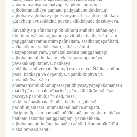
antarārāmādīsu vā ṭhatvāpi yaṃkiñci āmisaṃ
ajjhoharaṇatthāya gaṇhato paṭiggahaṇe dukkaṭaṃ,
ajjhohāre ajjhohāre pāṭidesanīyaṃ.
Tassa desetabbākāro
gārayhaṃ āvusotiādinā nayena sikkhāpade dassitoyeva.
Sāvatthiyaṃ aññataraṃ bhikkhuṃ ārabbha aññātikāya
bhikkhuniyā antaragharaṃ paviṭṭhāya hatthato āmisaṃ
paṭiggahaṇavatthusmiṃ paññattaṃ, asādhāraṇapaññatti,
anāṇattikaṃ, yathā cetaṃ, tathā sesānipi,
tikapāṭidesanīyaṃ, yāmakālikādīsu paṭiggahaṇepi
ajjhoharaṇepi dukkaṭaṃ, ekatoupasampannāya
yāvakālikepi tatheva, ñātikāya
aññātikasaññivematikānampi eseva nayo.
Ñātikasaññino
pana, ñātikāya vā dāpentiyā, upanikkhipitvā vā
dadamānāya, yā ca
antarārāmabhikkhunupassayatitthiyaseyyapaṭikkamanesu
ṭhatvā gāmato bahi nīharitvā, yāmakālikādīni vā ‘‘sati
paccaye paribhuñjā’’ti deti, tassa,
sikkhamānasāmaṇerīnañca hatthato gahetvā
paribhuñjantassa, ummattakādīnañca anāpatti.
Paripuṇṇūpasampannatā, aññātikatā, antaraghare ṭhitāya
hatthato sahatthā paṭiggahaṇaṃ, yāvakālikatā,
ajjhoharaṇanti imānettha pañca aṅgāni.
Samuṭṭhānādīni
eḷakalomasadisānīti.