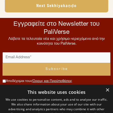
Next Sekhiyakaṇḍo
Εγγραφείτε στο Newsletter του
PaliVerse
Λάβετε τα τελευταία νέα και χρήσιμο περιεχόμενο από την
κοινότητα του PaliVerse.
Αποδέχομαι τους
Όρους και Προϋποθέσεις
×
Συνεισφορά
This website uses cookies
Μενού
Λογαριασμός
Όροι
Επικοινωνία
We use cookies to personalise content, ads and to analyse our traffic.
Χρήσης
Αρχική
Αίτηση
We also share information about your use of our site with our
The
μέλους
advertising and analytics partners who may combine it with other
και
Σχετικά