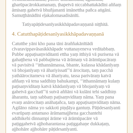
gharūpacārokkamanaṃ, ṭhapetvā niccabhattakādīni aññaṃ
āmisaṃ gahetvā bhuñjananti imānettha pañca aṅgāni.
Samuṭṭhānādīni eḷakalomasadisānīti.
Tatiyapāṭidesanīyasikkhāpadavaṇṇanā niṭṭhitā.
4.
Catutthapāṭidesanīyasikkhāpadavaṇṇanā
Catutthe yāni kho pana tāni āraññakānītiādi
cīvaravippavāsasikkhāpade vuttanayeneva veditabbaṃ.
Pubbe appaṭisaṃviditanti ettha yaṃ itthiyā vā purisena vā
gahaṭṭhena vā pabbajitena vā ārāmaṃ vā ārāmūpacāraṃ
vā pavisitvā ‘‘itthannāmassa, bhante, kulassa khādanīyaṃ
vā bhojanīyaṃ vā āhariyissatī’’ti ārocitaṃ, taṃ pacchā
yathāārocitameva vā āhariyatu, tassa parivāraṃ katvā
aññaṃ vā tena saddhiṃ bahukampi, ‘‘itthannāmaṃ kulaṃ
paṭisaṃviditaṃ katvā khādanīyaṃ vā bhojanīyaṃ vā
gahetvā gacchatī’’ti sutvā aññāni vā kulāni tehi saddhiṃ
āharantu, taṃ sabbaṃ paṭisaṃviditaṃ nāma.
Yaṃ pana
evaṃ anārocitaṃ anāhaṭañca, taṃ appaṭisaṃviditaṃ nāma.
Agilāno nāma yo sakkoti piṇḍāya gantuṃ.
Pāṭidesanīyanti
evarūpaṃ antamaso ārāmamajjhena gacchantehi
addhikehi dinnampi ārāme vā ārāmūpacāre vā
paṭiggahetvā ajjhoharantassa paṭiggahaṇe dukkaṭaṃ,
ajjhohāre ajjhohāre pāṭidesanīyanti.