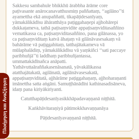
Sakkesu sambahule bhikkhū ārabbha ārāme core
paṭivasante anārocanavatthusmiṃ paññattaṃ, ‘‘agilāno’’ti
ayamettha ekā anupaññatti, tikapāṭidesanīyaṃ,
yāmakālikādīsu āhāratthāya paṭiggahaṇepi ajjhohārepi
dukkaṭameva, tathā paṭisaṃvidite appaṭisaṃviditasaññino
vematikassa ca, paṭisaṃviditasaññino, pana gilānassa, yo
ca paṭisaṃviditaṃ katvā āhaṭaṃ vā gilānāvasesakaṃ vā
bahārāme vā paṭiggahitaṃ, tatthajātakameva vā
mūlaphalādiṃ, yāmakālikādīsu vā yaṃkiñci ‘‘sati paccaye
paribhuñjā’’ti laddhaṃ paribhuñjantassa,
ummattakādīnañca anāpatti.
Yathāvuttaāraññakasenāsanatā, yāvakālikassa
atatthajātakatā, agilānatā, agilānāvasesakatā,
appaṭisaṃviditatā, ajjhārāme paṭiggahaṇaṃ, ajjhoharaṇanti
Πλοήγηση και Αναζήτηση
imānettha satta aṅgāni.
Samuṭṭhānādīni kathinasadisāneva,
idaṃ pana kiriyākiriyanti.
Catutthapāṭidesanīyasikkhāpadavaṇṇanā niṭṭhitā.
Kaṅkhāvitaraṇiyā pātimokkhavaṇṇanāya
Pāṭidesanīyavaṇṇanā niṭṭhitā.