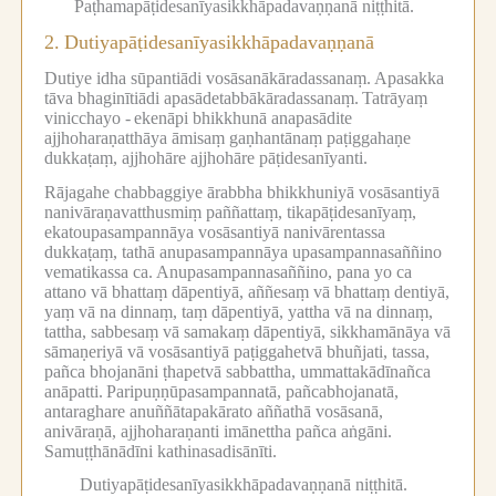
Paṭhamapāṭidesanīyasikkhāpadavaṇṇanā niṭṭhitā.
2.
Dutiyapāṭidesanīyasikkhāpadavaṇṇanā
Dutiye idha sūpantiādi vosāsanākāradassanaṃ.
Apasakka
tāva bhaginītiādi apasādetabbākāradassanaṃ.
Tatrāyaṃ
vinicchayo -
ekenāpi bhikkhunā anapasādite
ajjhoharaṇatthāya āmisaṃ gaṇhantānaṃ paṭiggahaṇe
dukkaṭaṃ, ajjhohāre ajjhohāre pāṭidesanīyanti.
Rājagahe chabbaggiye ārabbha bhikkhuniyā vosāsantiyā
nanivāraṇavatthusmiṃ paññattaṃ, tikapāṭidesanīyaṃ,
ekatoupasampannāya vosāsantiyā nanivārentassa
dukkaṭaṃ, tathā anupasampannāya upasampannasaññino
vematikassa ca.
Anupasampannasaññino, pana yo ca
attano vā bhattaṃ dāpentiyā, aññesaṃ vā bhattaṃ dentiyā,
yaṃ vā na dinnaṃ, taṃ dāpentiyā, yattha vā na dinnaṃ,
tattha, sabbesaṃ vā samakaṃ dāpentiyā, sikkhamānāya vā
sāmaṇeriyā vā vosāsantiyā paṭiggahetvā bhuñjati, tassa,
pañca bhojanāni ṭhapetvā sabbattha, ummattakādīnañca
anāpatti.
Paripuṇṇūpasampannatā, pañcabhojanatā,
antaraghare anuññātapakārato aññathā vosāsanā,
anivāraṇā, ajjhoharaṇanti imānettha pañca aṅgāni.
Samuṭṭhānādīni kathinasadisānīti.
Dutiyapāṭidesanīyasikkhāpadavaṇṇanā niṭṭhitā.