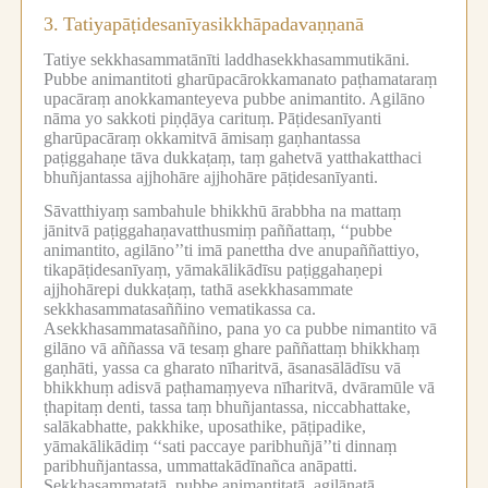
3.
Tatiyapāṭidesanīyasikkhāpadavaṇṇanā
Tatiye sekkhasammatānīti laddhasekkhasammutikāni.
Pubbe animantitoti gharūpacārokkamanato paṭhamataraṃ
upacāraṃ anokkamanteyeva pubbe animantito.
Agilāno
nāma yo sakkoti piṇḍāya carituṃ.
Pāṭidesanīyanti
gharūpacāraṃ okkamitvā āmisaṃ gaṇhantassa
paṭiggahaṇe tāva dukkaṭaṃ, taṃ gahetvā yatthakatthaci
bhuñjantassa ajjhohāre ajjhohāre pāṭidesanīyanti.
Sāvatthiyaṃ sambahule bhikkhū ārabbha na mattaṃ
jānitvā paṭiggahaṇavatthusmiṃ paññattaṃ, ‘‘pubbe
animantito, agilāno’’ti imā panettha dve anupaññattiyo,
tikapāṭidesanīyaṃ, yāmakālikādīsu paṭiggahaṇepi
ajjhohārepi dukkaṭaṃ, tathā asekkhasammate
sekkhasammatasaññino vematikassa ca.
Asekkhasammatasaññino, pana yo ca pubbe nimantito vā
gilāno vā aññassa vā tesaṃ ghare paññattaṃ bhikkhaṃ
gaṇhāti, yassa ca gharato nīharitvā, āsanasālādīsu vā
bhikkhuṃ adisvā paṭhamaṃyeva nīharitvā, dvāramūle vā
ṭhapitaṃ denti, tassa taṃ bhuñjantassa, niccabhattake,
salākabhatte, pakkhike, uposathike, pāṭipadike,
yāmakālikādiṃ ‘‘sati paccaye paribhuñjā’’ti dinnaṃ
paribhuñjantassa, ummattakādīnañca anāpatti.
Sekkhasammatatā, pubbe animantitatā, agilānatā,