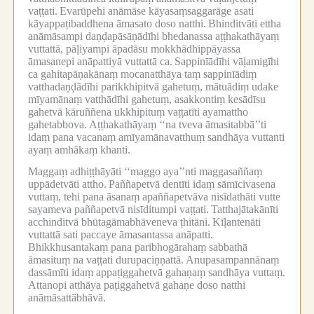
vaṭṭati.
Evarūpehi anāmāse kāyasaṃsaggarāge asati
kāyappaṭibaddhena āmasato doso natthi.
Bhinditvāti ettha
anāmāsampi daṇḍapāsāṇādīhi bhedanassa aṭṭhakathāyaṃ
vuttattā, pāḷiyampi āpadāsu mokkhādhippāyassa
āmasanepi anāpattiyā vuttattā ca.
Sappinīādīhi vāḷamigīhi
ca gahitapāṇakānaṃ mocanatthāya taṃ sappinīādiṃ
vatthadaṇḍādīhi parikkhipitvā gahetuṃ, mātuādiṃ udake
mīyamānaṃ vatthādīhi gahetuṃ, asakkontiṃ kesādīsu
gahetvā kāruññena ukkhipituṃ vaṭṭatīti ayamattho
gahetabbova.
Aṭṭhakathāyaṃ ‘‘na tveva āmasitabbā’’ti
idaṃ pana vacanaṃ amīyamānavatthuṃ sandhāya vuttanti
ayaṃ amhākaṃ khanti.
Maggaṃ adhiṭṭhāyāti ‘‘maggo aya’’nti maggasaññaṃ
uppādetvāti attho.
Paññapetvā dentīti idaṃ sāmīcivasena
vuttaṃ, tehi pana āsanaṃ apaññapetvāva nisīdathāti vutte
sayameva paññapetvā nisīditumpi vaṭṭati.
Tatthajātakānīti
acchinditvā bhūtagāmabhāveneva ṭhitāni.
Kīḷantenāti
vuttattā sati paccaye āmasantassa anāpatti.
Bhikkhusantakaṃ pana paribhogārahaṃ sabbathā
āmasituṃ na vaṭṭati durupaciṇṇattā.
Anupasampannānaṃ
dassāmīti idaṃ appaṭiggahetvā gahaṇaṃ sandhāya vuttaṃ.
Attanopi atthāya paṭiggahetvā gahaṇe doso natthi
anāmāsattābhāvā.