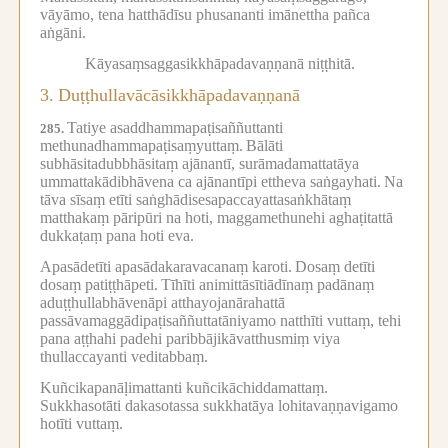
vāyāmo, tena hatthādīsu phusananti imānettha pañca
aṅgāni.
Kāyasaṃsaggasikkhāpadavaṇṇanā niṭṭhitā.
3.
Duṭṭhullavācāsikkhāpadavaṇṇanā
Tatiye asaddhammapaṭisaññuttanti
285.
methunadhammapaṭisaṃyuttaṃ.
Bālāti
subhāsitadubbhāsitaṃ ajānantī, surāmadamattatāya
ummattakādibhāvena ca ajānantīpi ettheva saṅgayhati.
Na
tāva sīsaṃ etīti saṅghādisesapaccayattasaṅkhātaṃ
matthakaṃ pāripūri na hoti, maggamethunehi aghaṭitattā
dukkaṭaṃ pana hoti eva.
Apasādetīti apasādakaravacanaṃ karoti.
Dosaṃ detīti
dosaṃ patiṭṭhāpeti.
Tīhīti animittāsītiādīnaṃ padānaṃ
aduṭṭhullabhāvenāpi atthayojanārahattā
passāvamaggādipaṭisaññuttatāniyamo natthīti vuttaṃ, tehi
pana aṭṭhahi padehi paribbājikāvatthusmiṃ viya
thullaccayanti veditabbaṃ.
Kuñcikapanāḷimattanti kuñcikāchiddamattaṃ.
Sukkhasotāti dakasotassa sukkhatāya lohitavaṇṇavigamo
hotīti vuttaṃ.