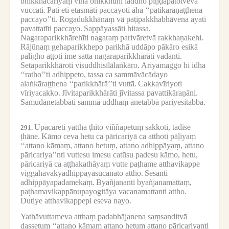
bhikkhācariyaṃ vinā bhikkhūhi laddho piṇḍapātotveva
vuccati.
Pati eti etasmāti paccayoti āha ‘‘patikaraṇaṭṭhena
paccayo’’ti.
Rogadukkhānaṃ vā paṭipakkhabhāvena ayati
pavattatīti paccayo.
Sappāyassāti hitassa.
Nagaraparikkhārehīti nagaraṃ parivāretvā rakkhaṇakehi.
Rājūnaṃ gehaparikkhepo parikhā uddāpo pākāro esikā
paligho aṭṭoti ime satta nagaraparikkhārāti vadanti.
Setaparikkhāroti visuddhisīlālaṅkāro.
Ariyamaggo hi idha
‘‘ratho’’ti adhippeto, tassa ca sammāvācādayo
alaṅkāraṭṭhena ‘‘parikkhārā’’ti vuttā.
Cakkavīriyoti
vīriyacakko.
Jīvitaparikkhārāti jīvitassa pavattikāraṇāni.
Samudānetabbāti sammā uddhaṃ ānetabbā pariyesitabbā.
Upacāreti yattha ṭhito viññāpetuṃ sakkoti, tādise
291.
ṭhāne.
Kāmo ceva hetu ca pāricariyā ca atthoti pāḷiyaṃ
‘‘attano kāmaṃ, attano hetuṃ, attano adhippāyaṃ, attano
pāricariya’’nti vuttesu imesu catūsu padesu kāmo, hetu,
pāricariyā ca aṭṭhakathāyaṃ vutte paṭhame atthavikappe
viggahavākyādhippāyasūcanato attho.
Sesanti
adhippāyapadamekaṃ.
Byañjananti byañjanamattaṃ,
paṭhamavikappānupayogitāya vacanamattanti attho.
Dutiye atthavikappepi eseva nayo.
Yathāvuttameva atthaṃ padabhājanena saṃsanditvā
dassetuṃ ‘‘attano kāmaṃ attano hetuṃ attano pāricariyanti