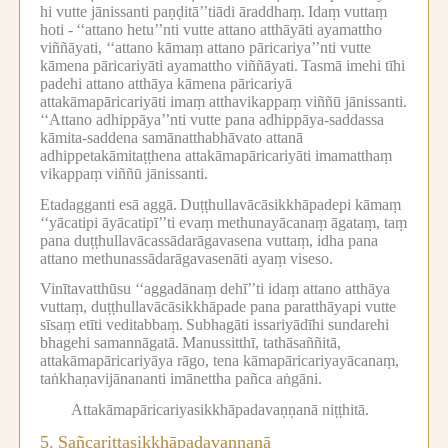
hi vutte jānissanti paṇḍitā’’tiādi āraddhaṃ.
Idaṃ vuttaṃ
hoti -
‘‘attano hetu’’nti vutte attano atthāyāti ayamattho
viññāyati, ‘‘attano kāmaṃ attano pāricariya’’nti vutte
kāmena pāricariyāti ayamattho viññāyati.
Tasmā imehi tīhi
padehi attano atthāya kāmena pāricariyā
attakāmapāricariyāti imaṃ atthavikappaṃ viññū jānissanti.
‘‘Attano adhippāya’’nti vutte pana adhippāya-saddassa
kāmita-saddena samānatthabhāvato attanā
adhippetakāmitaṭṭhena attakāmapāricariyāti imamatthaṃ
vikappaṃ viññū jānissanti.
Etadagganti esā aggā.
Duṭṭhullavācāsikkhāpadepi kāmaṃ
‘‘yācatipi āyācatipī’’ti evaṃ methunayācanaṃ āgataṃ, taṃ
pana duṭṭhullavācassādarāgavasena vuttaṃ, idha pana
attano methunassādarāgavasenāti ayaṃ viseso.
Vinītavatthūsu ‘‘aggadānaṃ dehī’’ti idaṃ attano atthāya
vuttaṃ, duṭṭhullavācāsikkhāpade pana paratthāyapi vutte
sīsaṃ etīti veditabbaṃ.
Subhagāti issariyādīhi sundarehi
bhagehi samannāgatā.
Manussitthī, tathāsaññitā,
attakāmapāricariyāya rāgo, tena kāmapāricariyayācanaṃ,
taṅkhaṇavijānananti imānettha pañca aṅgāni.
Attakāmapāricariyasikkhāpadavaṇṇanā niṭṭhitā.
5.
Sañcarittasikkhāpadavaṇṇanā