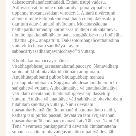
dakasotorohaṇañcetthātiādi.
Etthāti tīsupi vādesu.
Adhivāsetvāti nimitte upakkamitvā puna vippaṭisāre
uppanne mocanassādaṃ vinodetvā.
Antarā nivāretunti
attano nimitte katūpakkamena ṭhānā cutaṃ dakasotaṃ
otarituṃ adatvā antarā nivāretuṃ.
Mocanassādena
hatthaparikammādiṃ karontassa muttepi dukkaṭameva,
nimitte upakkamābhāvato pana saṅghādiseso na hotīti āha
‘‘hattha...pe...
anāpattī’’ti.
Dakasotorohaṇañcetthātiādinā
vuttavinicchayaṃ sandhāya ‘‘ayaṃ
sabbācariyasādhāraṇavinicchayo’’ti vuttaṃ.
Khobhakaraṇapaccayo nāma
visabhāgabhesajjasenāsanāhārādipaccayo.
Nānāvidhaṃ
supinanti khubhitavātādidhātūnaṃ anuguṇaṃ.
Anubhūtapubbanti pubbe bhūtapubbaṃ manasā
parikappitapubbañca.
Sagganarakadesantarādīnampi hi
saṅgahetvā vuttaṃ.
Atthakāmatāya vā anatthakāmatāya
vāti idaṃ devatānaṃ hitāhitādhippāyataṃ dassetuṃ
vuttaṃ.
Atthāya vā anatthāya vāti sabhāvato bhavitabbaṃ
hitāhitaṃ sandhāya vuttaṃ.
Nanu devatāhi
upasaṃhariyamānāni ārammaṇāni paramatthato natthi,
kathaṃ tāni puriso passati, devatā vā tāni avijjamānāni
upasaṃharantīti codanaṃ manasi katvā āha so tāsantiādi.
Tena ‘‘evameso parikappatū’’ti devatāhi cintitamattena
supantassa cittaṃ bhavaṅgasantatito nipatitvā devatāhi