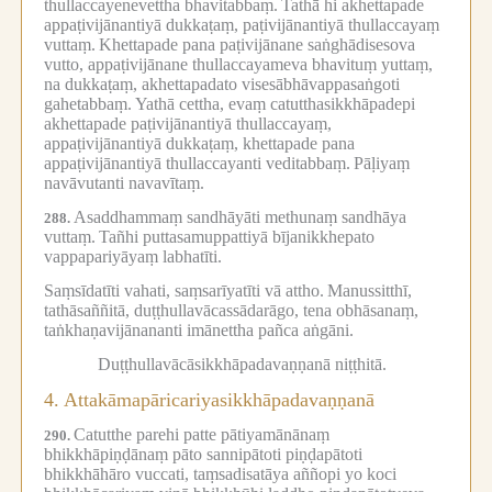
thullaccayenevettha bhavitabbaṃ.
Tathā hi akhettapade
appaṭivijānantiyā dukkaṭaṃ, paṭivijānantiyā thullaccayaṃ
vuttaṃ.
Khettapade pana paṭivijānane saṅghādisesova
vutto, appaṭivijānane thullaccayameva bhavituṃ yuttaṃ,
na dukkaṭaṃ, akhettapadato visesābhāvappasaṅgoti
gahetabbaṃ.
Yathā cettha, evaṃ catutthasikkhāpadepi
akhettapade paṭivijānantiyā thullaccayaṃ,
appaṭivijānantiyā dukkaṭaṃ, khettapade pana
appaṭivijānantiyā thullaccayanti veditabbaṃ.
Pāḷiyaṃ
navāvutanti navavītaṃ.
Asaddhammaṃ sandhāyāti methunaṃ sandhāya
288.
vuttaṃ.
Tañhi puttasamuppattiyā bījanikkhepato
vappapariyāyaṃ labhatīti.
Saṃsīdatīti vahati, saṃsarīyatīti vā attho.
Manussitthī,
tathāsaññitā, duṭṭhullavācassādarāgo, tena obhāsanaṃ,
taṅkhaṇavijānananti imānettha pañca aṅgāni.
Duṭṭhullavācāsikkhāpadavaṇṇanā niṭṭhitā.
4.
Attakāmapāricariyasikkhāpadavaṇṇanā
Catutthe parehi patte pātiyamānānaṃ
290.
bhikkhāpiṇḍānaṃ pāto sannipātoti piṇḍapātoti
bhikkhāhāro vuccati, taṃsadisatāya aññopi yo koci