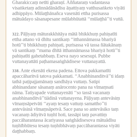
Gharakiccaṃ netīti gharaṇī.
Aññataraṃ vadantassa
visaṅketaṃ adinnādānādīsu āṇattiyaṃ vatthusaṅketo viyāti
adhippāyo.
Mūlaṭṭhānañca vasenāti ettha purisassa
mātuādayo sāsanapesane mūlabhūtattā ‘‘mūlaṭṭhā’’ti vuttā.
Pāḷiyaṃ māturakkhitāya mātā bhikkhuṃ pahiṇatīti
322.
ettha attano vā dhītu santikaṃ ‘‘itthannāmassa bhariyā
hotū’’ti bhikkhuṃ pahiṇati, purisassa vā tassa ñātakānaṃ
vā santikaṃ ‘‘mama dhītā itthannāmassa bhariyā hotū’’ti
pahiṇatīti gahetabbaṃ.
Eseva nayo sesesupi.
Pubbe
vuttanayattāti paṭhamasaṅghādisese vuttanayattā.
Ante ekenāti ekena padena.
Ettova pakkamatīti
338.
apaccāharitvā tatova pakkamati.
‘‘Anabhinanditvā’’ti idaṃ
tathā paṭipajjamānaṃ sandhāya vuttaṃ.
Satipi
abhinandane sāsanaṃ anārocento pana na vīmaṃsati
nāma.
Tatiyapade vuttanayenāti ‘‘so tassā vacanaṃ
anabhinanditvā’’tiādinā vuttanayena.
Pāḷiyaṃ antevāsiṃ
vīmaṃsāpetvāti ‘‘ayaṃ tesaṃ vattuṃ samattho’’ti
antevāsinā vīmaṃsāpetvā.
Sace pana so antevāsiko taṃ
vacanaṃ ādiyitvā tuṇhī hoti, tassāpi taṃ pavattiṃ
paccāharantassa ācariyassa saṅghādisesova mātuādīsu
tuṇhībhūtesu tesaṃ tuṇhibhāvaṃ paccāharantassa viyāti
daṭṭhabbaṃ.