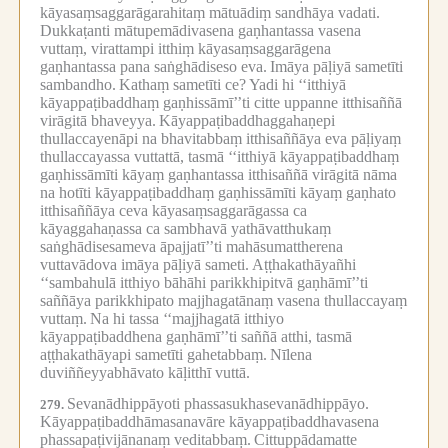
kāyasaṃsaggarāgarahitaṃ mātuādiṃ sandhāya vadati.
Dukkaṭanti mātupemādivasena gaṇhantassa vasena
vuttaṃ, virattampi itthiṃ kāyasaṃsaggarāgena
gaṇhantassa pana saṅghādiseso eva.
Imāya pāḷiyā sametīti
sambandho.
Kathaṃ sametīti ce?
Yadi hi ‘‘itthiyā
kāyappaṭibaddhaṃ gaṇhissāmī’’ti citte uppanne itthisaññā
virāgitā bhaveyya.
Kāyappaṭibaddhaggahaṇepi
thullaccayenāpi na bhavitabbaṃ itthisaññāya eva pāḷiyaṃ
thullaccayassa vuttattā, tasmā ‘‘itthiyā kāyappaṭibaddhaṃ
gaṇhissāmīti kāyaṃ gaṇhantassa itthisaññā virāgitā nāma
na hotīti kāyappaṭibaddhaṃ gaṇhissāmīti kāyaṃ gaṇhato
itthisaññāya ceva kāyasaṃsaggarāgassa ca
kāyaggahaṇassa ca sambhavā yathāvatthukaṃ
saṅghādisesameva āpajjatī’’ti mahāsumattherena
vuttavādova imāya pāḷiyā sameti.
Aṭṭhakathāyañhi
‘‘sambahulā itthiyo bāhāhi parikkhipitvā gaṇhāmī’’ti
saññāya parikkhipato majjhagatānaṃ vasena thullaccayaṃ
vuttaṃ.
Na hi tassa ‘‘majjhagatā itthiyo
kāyappaṭibaddhena gaṇhāmī’’ti saññā atthi, tasmā
aṭṭhakathāyapi sametīti gahetabbaṃ.
Nīlena
duviññeyyabhāvato kāḷitthī vuttā.
Sevanādhippāyoti phassasukhasevanādhippāyo.
279.
Kāyappaṭibaddhāmasanavāre kāyappaṭibaddhavasena
phassapaṭivijānanaṃ veditabbaṃ.
Cittuppādamatte