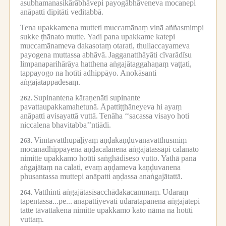
asubhamanasikārābhāvepi payogābhāveneva mocanepi
anāpatti dīpitāti veditabbā.
Tena upakkamena mutteti muccamānaṃ vinā aññasmimpi
sukke ṭhānato mutte.
Yadi pana upakkame katepi
muccamānameva dakasotaṃ otarati, thullaccayameva
payogena muttassa abhāvā.
Jagganatthāyāti cīvarādīsu
limpanaparihārāya hatthena aṅgajātaggahaṇaṃ vaṭṭati,
tappayogo na hotīti adhippāyo.
Anokāsanti
aṅgajātappadesaṃ.
Supinantena kāraṇenāti supinante
262.
pavattaupakkamahetunā.
Āpattiṭṭhāneyeva hi ayaṃ
anāpatti avisayattā vuttā.
Tenāha ‘‘sacassa visayo hoti
niccalena bhavitabba’’ntiādi.
Vinītavatthupāḷiyaṃ aṇḍakaṇḍuvanavatthusmiṃ
263.
mocanādhippāyena aṇḍacalanena aṅgajātassāpi calanato
nimitte upakkamo hotīti saṅghādiseso vutto.
Yathā pana
aṅgajātaṃ na calati, evaṃ aṇḍameva kaṇḍuvanena
phusantassa muttepi anāpatti aṇḍassa anaṅgajātattā.
Vatthinti aṅgajātasīsacchādakacammaṃ.
Udaraṃ
264.
tāpentassa...pe...
anāpattiyevāti udaratāpanena aṅgajātepi
tatte tāvattakena nimitte upakkamo kato nāma na hotīti
vuttaṃ.