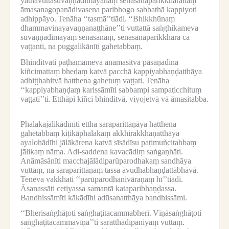
yathāvuttasuvaṇṇādimayānaṃ senāsanaparikkhārānaṃ
āmasanagopanādivasena paribhogo sabbathā kappiyoti
adhippāyo.
Tenāha ‘‘tasmā’’tiādi.
‘‘Bhikkhūnaṃ
dhammavinayavaṇṇanaṭṭhāne’’ti vuttattā saṅghikameva
suvaṇṇādimayaṃ senāsanaṃ, senāsanaparikkhārā ca
vaṭṭanti, na puggalikānīti gahetabbaṃ.
Bhinditvāti paṭhamameva anāmasitvā pāsāṇādinā
kiñcimattaṃ bhedaṃ katvā pacchā kappiyabhaṇḍatthāya
adhiṭṭhahitvā hatthena gahetuṃ vaṭṭati.
Tenāha
‘‘kappiyabhaṇḍaṃ karissāmīti sabbampi sampaṭicchituṃ
vaṭṭatī’’ti.
Etthāpi kiñci bhinditvā, viyojetvā vā āmasitabba.
Phalakajālikādīnīti ettha saraparittāṇāya hatthena
gahetabbaṃ kiṭikāphalakaṃ akkhirakkhaṇatthāya
ayalohādīhi jālākārena katvā sīsādīsu paṭimuñcitabbaṃ
jālikaṃ nāma.
Ādi-saddena kavacādiṃ saṅgaṇhāti.
Anāmāsānīti macchajālādiparūparodhakaṃ sandhāya
vuttaṃ, na saraparittāṇaṃ tassa āvudhabhaṇḍattābhāvā.
Teneva vakkhati ‘‘parūparodhanivāraṇaṃ hī’’tiādi.
Āsanassāti cetiyassa samantā kataparibhaṇḍassa.
Bandhissāmīti kākādīhi adūsanatthāya bandhissāmi.
‘‘Bherisaṅghāṭoti saṅghaṭitacammabherī.
Vīṇāsaṅghāṭoti
saṅghaṭitacammavīṇā’’ti sāratthadīpaniyaṃ vuttaṃ.