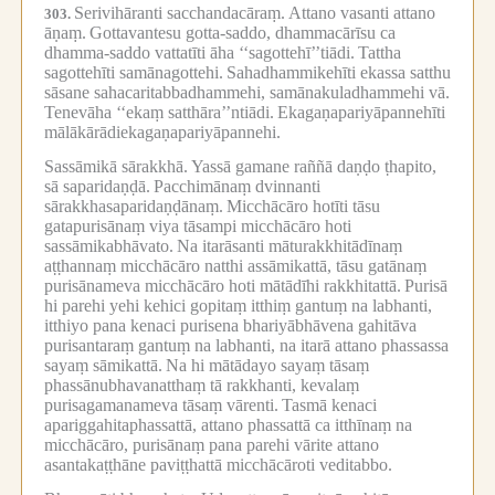
Serivihāranti sacchandacāraṃ.
Attano vasanti attano
303.
āṇaṃ.
Gottavantesu gotta-saddo, dhammacārīsu ca
dhamma-saddo vattatīti āha ‘‘sagottehī’’tiādi.
Tattha
sagottehīti samānagottehi.
Sahadhammikehīti ekassa satthu
sāsane sahacaritabbadhammehi, samānakuladhammehi vā.
Tenevāha ‘‘ekaṃ satthāra’’ntiādi.
Ekagaṇapariyāpannehīti
mālākārādiekagaṇapariyāpannehi.
Sassāmikā sārakkhā.
Yassā gamane raññā daṇḍo ṭhapito,
sā saparidaṇḍā.
Pacchimānaṃ dvinnanti
sārakkhasaparidaṇḍānaṃ.
Micchācāro hotīti tāsu
gatapurisānaṃ viya tāsampi micchācāro hoti
sassāmikabhāvato.
Na itarāsanti māturakkhitādīnaṃ
aṭṭhannaṃ micchācāro natthi assāmikattā, tāsu gatānaṃ
purisānameva micchācāro hoti mātādīhi rakkhitattā.
Purisā
hi parehi yehi kehici gopitaṃ itthiṃ gantuṃ na labhanti,
itthiyo pana kenaci purisena bhariyābhāvena gahitāva
purisantaraṃ gantuṃ na labhanti, na itarā attano phassassa
sayaṃ sāmikattā.
Na hi mātādayo sayaṃ tāsaṃ
phassānubhavanatthaṃ tā rakkhanti, kevalaṃ
purisagamanameva tāsaṃ vārenti.
Tasmā kenaci
apariggahitaphassattā, attano phassattā ca itthīnaṃ na
micchācāro, purisānaṃ pana parehi vārite attano
asantakaṭṭhāne paviṭṭhattā micchācāroti veditabbo.