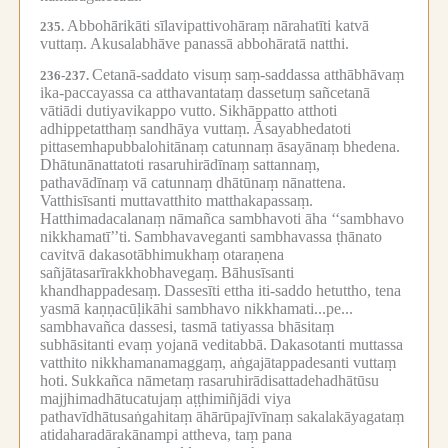
Abbohārikāti sīlavipattivohāraṃ nārahatīti katvā
235.
vuttaṃ.
Akusalabhāve panassā abbohāratā natthi.
Cetanā-saddato visuṃ saṃ-saddassa atthābhāvaṃ
236-237.
ika-paccayassa ca atthavantataṃ dassetuṃ sañcetanā
vātiādi dutiyavikappo vutto.
Sikhāppatto atthoti
adhippetatthaṃ sandhāya vuttaṃ.
Āsayabhedatoti
pittasemhapubbalohitānaṃ catunnaṃ āsayānaṃ bhedena.
Dhātunānattatoti rasaruhirādīnaṃ sattannaṃ,
pathavādīnaṃ vā catunnaṃ dhātūnaṃ nānattena.
Vatthisīsanti muttavatthito matthakapassaṃ.
Hatthimadacalanaṃ nāmañca sambhavoti āha ‘‘sambhavo
nikkhamatī’’ti.
Sambhavaveganti sambhavassa ṭhānato
cavitvā dakasotābhimukhaṃ otaraṇena
sañjātasarīrakkhobhavegaṃ.
Bāhusīsanti
khandhappadesaṃ.
Dassesīti ettha iti-saddo hetuttho, tena
yasmā kaṇṇacūḷikāhi sambhavo nikkhamati...pe...
sambhavañca dassesi, tasmā tatiyassa bhāsitaṃ
subhāsitanti evaṃ yojanā veditabbā.
Dakasotanti muttassa
vatthito nikkhamanamaggaṃ, aṅgajātappadesanti vuttaṃ
hoti.
Sukkañca nāmetaṃ rasaruhirādisattadehadhātūsu
majjhimadhātucatujaṃ aṭṭhimiñjādi viya
pathavīdhātusaṅgahitaṃ āhārūpajīvīnaṃ sakalakāyagataṃ
atidaharadārakānampi attheva, taṃ pana