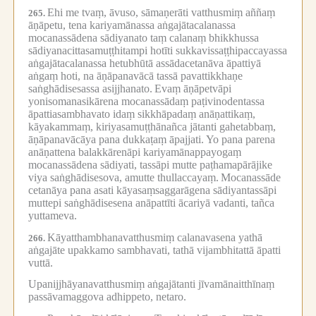
Ehi me tvaṃ, āvuso, sāmaṇerāti vatthusmiṃ aññaṃ
265.
āṇāpetu, tena kariyamānassa aṅgajātacalanassa
mocanassādena sādiyanato taṃ calanaṃ bhikkhussa
sādiyanacittasamuṭṭhitampi hotīti sukkavissaṭṭhipaccayassa
aṅgajātacalanassa hetubhūtā assādacetanāva āpattiyā
aṅgaṃ hoti, na āṇāpanavācā tassā pavattikkhaṇe
saṅghādisesassa asijjhanato.
Evaṃ āṇāpetvāpi
yonisomanasikārena mocanassādaṃ paṭivinodentassa
āpattiasambhavato idaṃ sikkhāpadaṃ anāṇattikaṃ,
kāyakammaṃ, kiriyasamuṭṭhānañca jātanti gahetabbaṃ,
āṇāpanavācāya pana dukkaṭaṃ āpajjati.
Yo pana parena
anāṇattena balakkārenāpi kariyamānappayogaṃ
mocanassādena sādiyati, tassāpi mutte paṭhamapārājike
viya saṅghādisesova, amutte thullaccayaṃ.
Mocanassāde
cetanāya pana asati kāyasaṃsaggarāgena sādiyantassāpi
muttepi saṅghādisesena anāpattīti ācariyā vadanti, tañca
yuttameva.
Kāyatthambhanavatthusmiṃ calanavasena yathā
266.
aṅgajāte upakkamo sambhavati, tathā vijambhitattā āpatti
vuttā.
Upanijjhāyanavatthusmiṃ aṅgajātanti jīvamānaitthīnaṃ
passāvamaggova adhippeto, netaro.