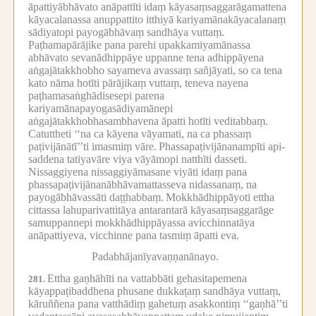
āpattiyābhāvato anāpattīti idaṃ kāyasaṃsaggarāgamattena
kāyacalanassa anuppattito itthiyā kariyamānakāyacalanaṃ
sādiyatopi payogābhāvaṃ sandhāya vuttaṃ.
Paṭhamapārājike pana parehi upakkamiyamānassa
abhāvato sevanādhippāye uppanne tena adhippāyena
aṅgajātakkhobho sayameva avassaṃ sañjāyati, so ca tena
kato nāma hotīti pārājikaṃ vuttaṃ, teneva nayena
paṭhamasaṅghādisesepi parena
kariyamānapayogasādiyamānepi
aṅgajātakkhobhasambhavena āpatti hotīti veditabbaṃ.
Catuttheti ‘‘na ca kāyena vāyamati, na ca phassaṃ
paṭivijānātī’’ti imasmiṃ vāre.
Phassapaṭivijānanampīti api-
saddena tatiyavāre viya vāyāmopi natthīti dasseti.
Nissaggiyena nissaggiyāmasane viyāti idaṃ pana
phassapaṭivijānanābhāvamattasseva nidassanaṃ, na
payogābhāvassāti daṭṭhabbaṃ.
Mokkhādhippāyoti ettha
cittassa lahuparivattitāya antarantarā kāyasaṃsaggarāge
samuppannepi mokkhādhippāyassa avicchinnatāya
anāpattiyeva, vicchinne pana tasmiṃ āpatti eva.
Padabhājanīyavaṇṇanānayo.
Ettha gaṇhāhīti na vattabbāti gehasitapemena
281.
kāyappaṭibaddhena phusane dukkaṭaṃ sandhāya vuttaṃ,
kāruññena pana vatthādiṃ gahetuṃ asakkontiṃ ‘‘gaṇhā’’ti