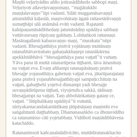
Maṇīti veḷuriyādito añño jotirasādibhedo sabbopi maṇi.
Veḷuriyoti allaveḷuvaṇṇomaṇi, ‘‘majjārakkhi
maṇḍalavaṇṇo’’tipi vadanti.
Silāti muggamāsavaṇṇā
atisiniddhā kāḷasilā, maṇivohāraṃ āgatā rattasetādivaṇṇā
sumaṭṭhāpi silā anāmāsā evāti vadanti.
Rajatanti
kahāpaṇamāsādibhedaṃ jatumāsādiṃ upādāya sabbaṃ
vuttāvasesaṃ rūpiyaṃ gahitaṃ.
Lohitaṅkoti rattamaṇi.
Masāragallanti kabaravaṇṇo maṇi, ‘‘marakata’’ntipi
vadanti.
Bhesajjatthāya pisitvā yojitānaṃ muttānaṃ
ratanabhāvavirahato gahaṇakkhaṇepi ratanākārena
apekkhitābhāvā ‘‘bhesajjatthāya pana vaṭṭatī’’ti vuttaṃ.
Yāva pana tā muttā ratanarūpena tiṭṭhanti, tāva āmasituṃ
na vaṭṭati eva.
Evaṃ aññampi ratanapāsāṇaṃ pisitvā
bhesajje yojanatthāya gahetuṃ vaṭṭati eva, jātarūparajataṃ
pana pisitvā yojanabhesajjatthāyapi sampaṭicchituṃ na
vaṭṭati, gahaṭṭhehi yojetvā dinnampi yadi bhesajje
suvaṇṇādirūpena tiṭṭhati, viyojetuñca sakkā, tādisaṃ
bhesajjampi na vaṭṭati.
Taṃ abbohārikattaṃ gataṃ ce,
vaṭṭati.
‘‘Jātiphalikaṃ upādāyā’’ti vuttattā,
sūriyakantacandakantādikaṃ jātipāsāṇaṃ maṇimhi eva
saṅgahitanti daṭṭhabbaṃ.
Dhamanasaṅkho ca dhotaviddho
ca ratanamisso cāti yojetabbaṃ.
Viddhoti maṇiādibhāvena
katachiddo.
Ratanamissoti kañcanalatādivicitto, muttādiratanakhacito