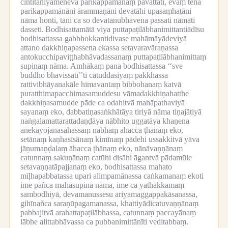
cintitaniyāmeneva parikappamānaṃ pavattati, evaṃ tena
parikappamānāni ārammaṇāni devatāhi upasaṃhaṭāni
nāma honti, tāni ca so devatānubhāvena passati nāmāti
dasseti.
Bodhisattamātā viya puttapaṭilābhanimittantiādīsu
bodhisattassa gabbhokkantidivase mahāmāyādeviyā
attano dakkhiṇapassena ekassa setavaravāraṇassa
antokucchipaviṭṭhabhāvadassanaṃ puttapaṭilābhanimittaṃ
supinaṃ nāma.
Amhākaṃ pana bodhisattassa ‘‘sve
buddho bhavissatī’’ti cātuddasiyaṃ pakkhassa
rattivibhāyanakāle himavantaṃ bibbohanaṃ katvā
puratthimapacchimasamuddesu vāmadakkhiṇahatthe
dakkhiṇasamudde pāde ca odahitvā mahāpathaviyā
sayanaṃ eko, dabbatiṇasaṅkhātāya tiriyā nāma tiṇajātiyā
naṅgalamattarattadaṇḍāya nābhito uggatāya khaṇena
anekayojanasahassaṃ nabhaṃ āhacca ṭhānaṃ eko,
setānaṃ kaṇhasīsānaṃ kimīnaṃ pādehi ussakkitvā yāva
jāṇumaṇḍalaṃ āhacca ṭhānaṃ eko, nānāvaṇṇānaṃ
catunnaṃ sakuṇānaṃ catūhi disāhi āgantvā pādamūle
setavaṇṇatāpajjanaṃ eko, bodhisattassa mahato
mīḷhapabbatassa upari alimpamānassa caṅkamanaṃ ekoti
ime pañca mahāsupinā nāma, ime ca yathākkamaṃ
sambodhiyā, devamanussesu ariyamaggappakāsanassa,
gihīnañca saraṇūpagamanassa, khattiyādicatuvaṇṇānaṃ
pabbajitvā arahattapaṭilābhassa, catunnaṃ paccayānaṃ
lābhe alittabhāvassa ca pubbanimittānīti veditabbaṃ.