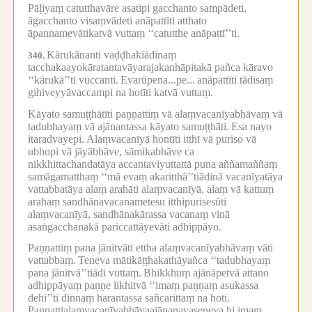
Pāḷiyaṃ catutthavāre asatipi gacchanto sampādeti,
āgacchanto visaṃvādeti anāpattīti atthato
āpannamevātikatvā vuttaṃ ‘‘catutthe anāpattī’’ti.
Kārukānanti vaḍḍhakīādīnaṃ
340.
tacchakaayokāratantavāyarajakanhāpitakā pañca kāravo
‘‘kārukā’’ti vuccanti.
Evarūpena...pe...
anāpattīti tādisaṃ
gihiveyyāvaccampi na hotīti katvā vuttaṃ.
Kāyato samuṭṭhātīti paṇṇattiṃ vā alaṃvacanīyabhāvaṃ vā
tadubhayaṃ vā ajānantassa kāyato samuṭṭhāti.
Esa nayo
itaradvayepi.
Alaṃvacanīyā hontīti itthī vā puriso vā
ubhopi vā jāyābhāve, sāmikabhāve ca
nikkhittachandatāya accantaviyuttattā puna aññamaññaṃ
samāgamatthaṃ ‘‘mā evaṃ akaritthā’’tiādinā vacanīyatāya
vattabbatāya alaṃ arahāti alaṃvacanīyā, alaṃ vā kattuṃ
arahaṃ sandhānavacanametesu itthipurisesūti
alaṃvacanīyā, sandhānakārassa vacanaṃ vinā
asaṅgacchanakā pariccattāyevāti adhippāyo.
Paṇṇattiṃ pana jānitvāti ettha alaṃvacanīyabhāvaṃ vāti
vattabbaṃ.
Teneva mātikāṭṭhakathāyañca ‘‘tadubhayaṃ
pana jānitvā’’tiādi vuttaṃ.
Bhikkhuṃ ajānāpetvā attano
adhippāyaṃ paṇṇe likhitvā ‘‘imaṃ paṇṇaṃ asukassa
dehī’’ti dinnaṃ harantassa sañcarittaṃ na hoti.
Paṇṇattialaṃvacanīyabhāvaajānanavaseneva hi imaṃ