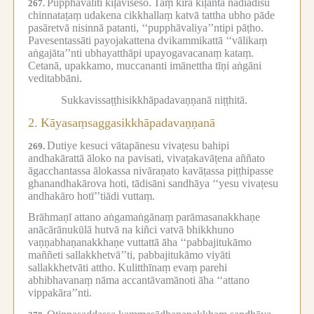
Pupphāvalīti kīḷāviseso.
Taṃ kira kīḷantā nadīādīsu
267.
chinnataṭaṃ udakena cikkhallaṃ katvā tattha ubho pāde
pasāretvā nisinnā patanti, ‘‘pupphāvaliya’’ntipi pāṭho.
Pavesentassāti payojakattena dvikammikattā ‘‘vālikaṃ
aṅgajāta’’nti ubhayatthāpi upayogavacanaṃ kataṃ.
Cetanā, upakkamo, muccananti imānettha tīṇi aṅgāni
veditabbāni.
Sukkavissaṭṭhisikkhāpadavaṇṇanā niṭṭhitā.
2.
Kāyasaṃsaggasikkhāpadavaṇṇanā
Dutiye kesuci vātapānesu vivaṭesu bahipi
269.
andhakārattā āloko na pavisati, vivaṭakavāṭena aññato
āgacchantassa ālokassa nivāraṇato kavāṭassa piṭṭhipasse
ghanandhakārova hoti, tādisāni sandhāya ‘‘yesu vivaṭesu
andhakāro hotī’’tiādi vuttaṃ.
Brāhmaṇī attano aṅgamaṅgānaṃ parāmasanakkhaṇe
anācārānukūlā hutvā na kiñci vatvā bhikkhuno
vaṇṇabhaṇanakkhaṇe vuttattā āha ‘‘pabbajitukāmo
maññeti sallakkhetvā’’ti, pabbajitukāmo viyāti
sallakkhetvāti attho.
Kulitthīnaṃ evaṃ parehi
abhibhavanaṃ nāma accantāvamānoti āha ‘‘attano
vippakāra’’nti.