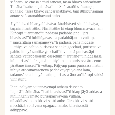
sañcaro, so etassa atthīti sañcarī, tassa bhāvo sañcarittaṃ.
Tenāha ‘‘sañcaraṇabhāva’’nti.
Sañcaratīti sañcaraṇo,
puggalo, tassa bhāvo sañcaraṇabhāvo, taṃ itthipurisānaṃ
antare sañcaraṇabhāvanti attho.
Jāyābhāveti bhariyabhāvāya.
Jārabhāveti sāmibhāvāya,
taṃnimittanti attho.
Nimittatthe hi etaṃ bhummavacanaṃ.
Kiñcāpi ‘‘jārattane’’ti padassa padabhājane ‘‘jārī
bhavissasī’’ti itthiliṅgavasena padabhājanaṃ vuttaṃ,
‘‘sañcarittaṃ samāpajjeyyā’’ti padassa pana niddese
‘‘itthiyā vā pahito purisassa santike gacchati, purisena vā
pahito itthiyā santike gacchatī’’ti vuttattā purisassāpi
santike vattabbākāraṃ dassetuṃ ‘‘jārattane’’ti niddesassa
itthipurisasādhāraṇattā ‘‘itthiyā matiṃ purisassa ārocento
jārattane ārocetī’’ti vuttaṃ.
Pāḷiyaṃ pana purisassa matiṃ
itthiyā ārocanavaseneva padadvayepi yojanā katā,
tadanusārena itthiyā matiṃ purisassa ārocanākāropi sakkā
viññātunti.
Idāni pāḷiyaṃ vuttanayenāpi atthaṃ dassento
‘‘apicā’’tiādimāha.
‘‘Pati bhavissasī’’ti idaṃ jāyāsaddassa
itthiliṅganiyamato purisapariyāyena vuttaṃ,
nibaddhasāmiko bhavissasīti attho.
Jāro bhavissasīti
micchācārabhāvena upagacchanako bhavissasīti
adhippāyo.