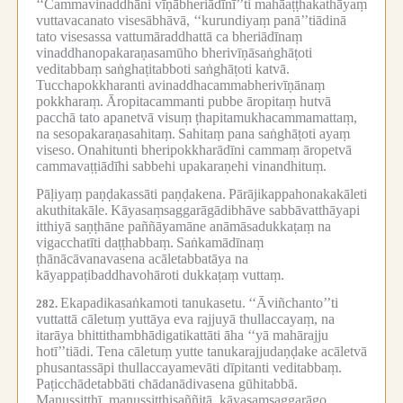
‘‘Cammavinaddhāni vīṇābheriādīnī’’ti mahāaṭṭhakathāyaṃ
vuttavacanato visesābhāvā, ‘‘kurundiyaṃ panā’’tiādinā
tato visesassa vattumāraddhattā ca bheriādīnaṃ
vinaddhanopakaraṇasamūho bherivīṇāsaṅghāṭoti
veditabbaṃ saṅghaṭitabboti saṅghāṭoti katvā.
Tucchapokkharanti avinaddhacammabherivīṇānaṃ
pokkharaṃ.
Āropitacammanti pubbe āropitaṃ hutvā
pacchā tato apanetvā visuṃ ṭhapitamukhacammamattaṃ,
na sesopakaraṇasahitaṃ.
Sahitaṃ pana saṅghāṭoti ayaṃ
viseso.
Onahitunti bheripokkharādīni cammaṃ āropetvā
cammavaṭṭiādīhi sabbehi upakaraṇehi vinandhituṃ.
Pāḷiyaṃ paṇḍakassāti paṇḍakena.
Pārājikappahonakakāleti
akuthitakāle.
Kāyasaṃsaggarāgādibhāve sabbāvatthāyapi
itthiyā saṇṭhāne paññāyamāne anāmāsadukkaṭaṃ na
vigacchatīti daṭṭhabbaṃ.
Saṅkamādīnaṃ
ṭhānācāvanavasena acāletabbatāya na
kāyappaṭibaddhavohāroti dukkaṭaṃ vuttaṃ.
Ekapadikasaṅkamoti tanukasetu.
‘‘Āviñchanto’’ti
282.
vuttattā cāletuṃ yuttāya eva rajjuyā thullaccayaṃ, na
itarāya bhittithambhādigatikattāti āha ‘‘yā mahārajju
hotī’’tiādi.
Tena cāletuṃ yutte tanukarajjudaṇḍake acāletvā
phusantassāpi thullaccayamevāti dīpitanti veditabbaṃ.
Paṭicchādetabbāti chādanādivasena gūhitabbā.
Manussitthī, manussitthisaññitā, kāyasaṃsaggarāgo,