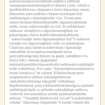
pannarasasoḷasavassuddesato paṭṭhāya sattānaṃ
samuppajjanakakāmarāgeheva ṭhānato calati, calitañca
āpodhātubhāvena cittajameva hutvā dakasotaṃ otarati,
dakasotato pana paṭṭhāya cittapaccayautujaṃ hoti
matthaluṅgato calitasiṅghāṇikā viya.
Yesaṃ pana
samucchedanavikkhambhanādīhi rāgapariyuṭṭhānaṃ
natthi, tesaṃ sukkavissaṭṭhi na siyā.
Iti yathāṭhānato
sukkassa vissaṭṭhiyeva rāgacittasamuṭṭhānā, na
pakatirūpaṃ, teneva kathāvatthuaṭṭhakathāyaṃ
‘‘sukkavissaṭṭhi nāma rāgasamuṭṭhānā hotī’’ti sukkassa
vissaṭṭhi eva rāgasamuṭṭhānā vuttā, na pakatirūpaṃ.
Channaṃ pana kāmāvacaradevānaṃ vijjamānāpi
sukkadhātu dvayaṃdvayasamāpattivasena
pariyuṭṭhitarāgenāpi ṭhānato na gaḷati, yathāṭhāne eva
ṭhatvā kiñci vikāraṃ āpajjamānā
taṅkhaṇikapariḷāhavūpasamāvahā methunakiccaniṭṭhāpitā
hotīti veditabbaṃ.
Keci pana ‘‘kāyasamphassasukhameva
tesaṃ kāmakicca’’nti vadanti.
Khīṇāsavānaṃ pana
anāgāmīnañca sabbaso kāmarāgābhāvena
sukkadhātuvikārampi nāpajjatīti veditabbaṃ.
Rūpībrahmānaṃ pana vikkhambhitakāmarāgena janitattā
anāhārūpajīvitattā ca sabbathā sukkadhātupi nattheva.
Tathevāti mocanassādena nimitte upakkamatotiādiṃ
atidisati.
‘‘Vissaṭṭhīti ṭhānācāvanā vuccatī’’ti padabhājane
vuttattā ‘‘dakasotaṃ otiṇṇamatte’’ti kasmā vuttanti āha