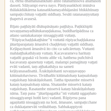
ca, etena dhamanasaṅkhato añño ratanamissova anāmāsoti
dasseti.
Silāyampi eseva nayo.
Pānīyasaṅkhoti imināva
thālakādiākārena katasaṅkhamayabhājanāni bhikkhūnaṃ
sampaṭicchituṃ vaṭṭatīti siddhaṃ.
Sesāti ratanasaṃyuttaṃ
ṭhapetvā avasesā.
Bījato paṭṭhāyāti dhātupāsāṇato paṭṭhāya.
Paṭikkhipīti
suvaṇṇamayadhātukaraṇḍakassa, buddharūpādissa ca
attano santakakaraṇe nissaggiyattā vuttaṃ.
‘‘Rūpiyachaḍḍakaṭṭhāne’’ti vuttattā rūpiyachaḍḍakassa
jātarūparajataṃ āmasitvā chaḍḍetuṃ vaṭṭatīti siddhaṃ.
Keḷāpayitunti āmasitvā ito cito ca sañcāretuṃ.
Vuttanti
mahāaṭṭhakathāyaṃ vuttaṃ.
Kacavarameva harituṃ
vaṭṭatīti gopakā vā hontu aññe vā, hatthena puñchitvā
kacavaraṃ apanetuṃ vaṭṭati, malampi pamajjituṃ vaṭṭati
evāti vadanti, taṃ aṭṭhakathāya na sameti
keḷāyanasadisattā.
Ārakūṭalohanti suvaṇṇavaṇṇo
kittimalohaviseso.
Tividhañhi kittimalohaṃ kaṃsalohaṃ
vaṭṭalohaṃ hārakūṭalohanti.
Tattha tiputambe missetvā
kataṃ kaṃsalohaṃ nāma.
Sīsatambe missetvā kataṃ
vaṭṭalohaṃ.
Rasatambe missetvā kataṃ hārakūṭalohaṃ
nāma.
Taṃ pana ‘‘jātarūpagatika’’nti vuttattā uggaṇhato
nissaggiyampi hotīti keci vadanti.
Rūpiyesu pana
agaṇitattā nissaggiyaṃ na hoti, āmasane, sampaṭicchane
ca dukkaṭamevāti veditabbaṃ.
Sabbakappiyoti