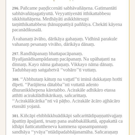
Pañcame paṇḍiccenāti sabhāvañāṇena.
Gatimantāti
296.
sabhāvañāṇagatiyuttā.
Veyyattiyenāti itthikattabbesu
sikkhitañāṇena.
Medhāyāti asikkhitesupi
taṃitthikattabbesu ṭhānuppattiyā paññāya.
Chekāti kāyena
pacanādikusalā.
Āvahanaṃ āvāho, dārikāya gahaṇaṃ.
Vidhinā parakule
vahanaṃ pesanaṃ vivāho, dārikāya dānaṃ.
Randhāpanaṃ bhattapacāpanaṃ.
297.
Byañjanādisampādanaṃ pacāpanaṃ.
Na upāhaṭanti na
dinnaṃ.
Kayo nāma gahaṇaṃ.
Vikkayo nāma dānaṃ.
Tadubhayaṃ saṅgahetvā ‘‘vohāro’’ti vuttaṃ.
‘‘Abbhutaṃ kātuṃ na vaṭṭatī’’ti iminā dukkaṭaṃ hotīti
300.
dīpeti.
‘‘Parājitena dātabba’’nti vuttattā adento
dhuranikkhepena kāretabbo.
Acirakāle adhikāro etassa
atthīti acirakālādhikārikaṃ, sañcarittaṃ.
‘‘Acirakālācārika’’nti vā pāṭho.
Acirakāle ācāro ajjhācāro
etassāti yojanā.
Kiñcāpi ehibhikkhuādikāpi sañcarittādipaṇṇattivajjaṃ
301.
āpattiṃ āpajjanti, tesaṃ pana asabbakālikattā, appakattā ca
idhāpi ñatticatuttheneva kammena upasampannaṃ
sandhāya ‘‘yvāya’’ntiādipadabhājanamāha.
Sañcaraṇaṃ