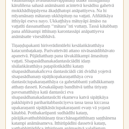
vadantassāpi avasasabhāvappattaṃ udake nimujjantiṃ
kāruññena sahasā anāmāsanti acintetvā kesādīsu gahetvā
mokkhādhippāyena ākaḍḍhatopi anāpattiyeva.
Na hi
mīyamānaṃ mātaraṃ ukkhipituṃ na vaṭṭati.
Aññātikāya
itthiyāpi eseva nayo.
Ukkaṭṭhāya mātuyāpi āmāso na
vaṭṭatīti dassanatthaṃ ‘‘mātara’’nti vuttaṃ.
Tassā kātabbaṃ
pana aññāsampi itthīnaṃ karontassāpi anāpattiyeva
anāmāsatte visesābhāvā.
Tiṇaṇḍupakanti hiriverādimūlehi kesālaṅkāratthāya
katacumbaṭakaṃ.
Parivattetvāti attano nivāsanādibhāvato
apanetvā.
Pūjādiatthaṃ pana tāvakālikampi āmasituṃ
vaṭṭati.
Sīsapasādhanakadantasūciādīti idaṃ
sīsālaṅkāratthāya paṭapilotikādīhi kataṃ
sīsapasādhanakañceva dantasūciādi cāti dvidhā yojetvā
sīsapasādhanaṃ sipāṭikopakaraṇatthāya ceva
dantasūciupakaraṇatthāya ca gahetabbanti yathākkamaṃ
atthaṃ dasseti.
Kesakalāpaṃ bandhitvā tattha tiriyaṃ
pavesanatthāya katā dantasūci eva
sīsapasādhanakadantasūcīti ekameva katvā sipāṭikāya
pakkhipitvā pariharitabbasūciyeva tassa tassa kiccassa
upakaraṇanti sipāṭikāsūciupakaraṇanti evaṃ vā yojanā
kātabbā.
Potthakarūpanti sudhādīhi kataṃ,
pārājikavatthubhūtānaṃ tiracchānagatitthīnaṃ saṇṭhānena
katampi anāmāsameva.
Itthirūpādīni dassetvā kataṃ,
vatthabhittiādiñca itthirūpaṃ anāmasitvā vaḷañjetuṃ