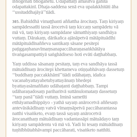
Bhogenāti bhogahetu.
Udapattaṃ āmasitvā gahitā
odapattakinī.
Dhaja-saddena senā eva upalakkhitāti āha
‘‘ussitaddhajāyā’’tiādi.
Bahiddhā vimaṭṭhanti aññattha ārocitaṃ.
Taṃ kiriyaṃ
305.
sampādessatīti tassā ārocetvā taṃ kiccaṃ sampādetu vā
mā vā, taṃ kiriyaṃ sampādane sāmatthiyaṃ sandhāya
vuttaṃ.
Dārakaṃ, dārikañca ajānāpetvā mātāpituādīhi
mātāpituādīnaññeva santikaṃ sāsane pesitepi
paṭiggaṇhanavīmaṃsanapaccāharaṇasaṅkhātāya
tivaṅgasampattiyā saṅghādiseso hoti evāti daṭṭhabbaṃ.
Yaṃ uddissa sāsanaṃ pesitaṃ, taṃ eva sandhāya tassā
mātuādīnaṃ ārocitepi khettameva otiṇṇabhāvaṃ dassetuṃ
‘‘buddhaṃ paccakkhāmī’’tiādi udāhaṭaṃ, idañca
vacanabyattayahetubyattayānaṃ bhedepi
byattayasāmaññato udāhaṭanti daṭṭhabbaṃ.
Tampi
udāharaṇadosaṃ pariharitvā suttānulomataṃ dassetuṃ
‘‘taṃ panā’’tiādi vuttaṃ.
Iminā sametīti
etthāyamadhippāyo -
yathā sayaṃ anārocetvā aññesaṃ
antevāsikādīnaṃ vatvā vīmaṃsāpetvā paccāharantassa
natthi visaṅketo, evaṃ tassā sayaṃ anārocetvā
ārocanatthaṃ mātuādīnaṃ vadantassāpi mātuādayo taṃ
kiriyaṃ sampādentu vā mā vā.
Yadi hi tesaṃ mātuādīnaṃ
tuṇhībhūtabhāvampi paccāharati, visaṅketo natthīti.