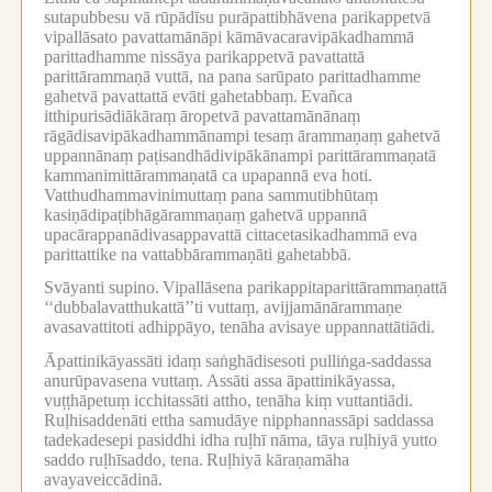
sutapubbesu vā rūpādīsu purāpattibhāvena parikappetvā
vipallāsato pavattamānāpi kāmāvacaravipākadhammā
parittadhamme nissāya parikappetvā pavattattā
parittārammaṇā vuttā, na pana sarūpato parittadhamme
gahetvā pavattattā evāti gahetabbaṃ.
Evañca
itthipurisādiākāraṃ āropetvā pavattamānānaṃ
rāgādisavipākadhammānampi tesaṃ ārammaṇaṃ gahetvā
uppannānaṃ paṭisandhādivipākānampi parittārammaṇatā
kammanimittārammaṇatā ca upapannā eva hoti.
Vatthudhammavinimuttaṃ pana sammutibhūtaṃ
kasiṇādipaṭibhāgārammaṇaṃ gahetvā uppannā
upacārappanādivasappavattā cittacetasikadhammā eva
parittattike na vattabbārammaṇāti gahetabbā.
Svāyanti supino.
Vipallāsena parikappitaparittārammaṇattā
‘‘dubbalavatthukattā’’ti vuttaṃ, avijjamānārammaṇe
avasavattitoti adhippāyo, tenāha avisaye uppannattātiādi.
Āpattinikāyassāti idaṃ saṅghādisesoti pulliṅga-saddassa
anurūpavasena vuttaṃ.
Assāti assa āpattinikāyassa,
vuṭṭhāpetuṃ icchitassāti attho, tenāha kiṃ vuttantiādi.
Ruḷhisaddenāti ettha samudāye nipphannassāpi saddassa
tadekadesepi pasiddhi idha ruḷhī nāma, tāya ruḷhiyā yutto
saddo ruḷhīsaddo, tena.
Ruḷhiyā kāraṇamāha
avayaveiccādinā.