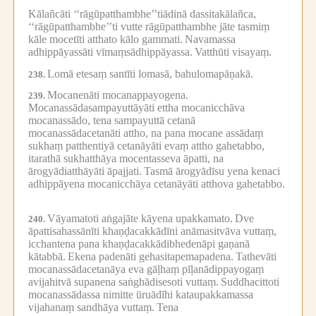
Kālañcāti ‘‘rāgūpatthambhe’’tiādinā dassitakālañca,
‘‘rāgūpatthambhe’’ti vutte rāgūpatthambhe jāte tasmiṃ
kāle mocetīti atthato kālo gammati.
Navamassa
adhippāyassāti vīmaṃsādhippāyassa.
Vatthūti visayaṃ.
Lomā etesaṃ santīti lomasā, bahulomapāṇakā.
238.
Mocanenāti mocanappayogena.
239.
Mocanassādasampayuttāyāti ettha mocanicchāva
mocanassādo, tena sampayuttā cetanā
mocanassādacetanāti attho, na pana mocane assādaṃ
sukhaṃ patthentiyā cetanāyāti evaṃ attho gahetabbo,
itarathā sukhatthāya mocentasseva āpatti, na
ārogyādiatthāyāti āpajjati.
Tasmā ārogyādīsu yena kenaci
adhippāyena mocanicchāya cetanāyāti atthova gahetabbo.
Vāyamatoti aṅgajāte kāyena upakkamato.
Dve
240.
āpattisahassānīti khaṇḍacakkādīni anāmasitvāva vuttaṃ,
icchantena pana khaṇḍacakkādibhedenāpi gaṇanā
kātabbā.
Ekena padenāti gehasitapemapadena.
Tathevāti
mocanassādacetanāya eva gāḷhaṃ pīḷanādippayogaṃ
avijahitvā supanena saṅghādisesoti vuttaṃ.
Suddhacittoti
mocanassādassa nimitte ūruādīhi kataupakkamassa
vijahanaṃ sandhāya vuttaṃ.
Tena