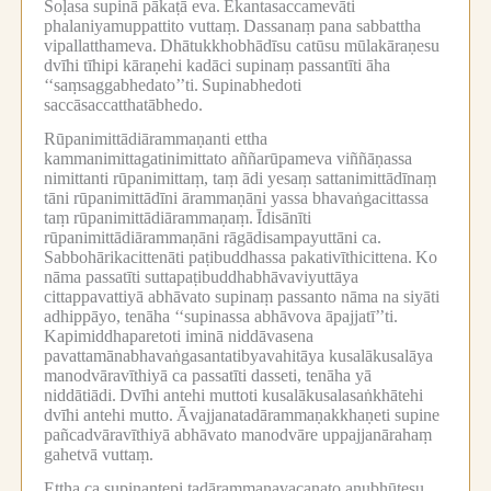
Soḷasa supinā pākaṭā eva.
Ekantasaccamevāti
phalaniyamuppattito vuttaṃ.
Dassanaṃ pana sabbattha
vipallatthameva.
Dhātukkhobhādīsu catūsu mūlakāraṇesu
dvīhi tīhipi kāraṇehi kadāci supinaṃ passantīti āha
‘‘saṃsaggabhedato’’ti.
Supinabhedoti
saccāsaccatthatābhedo.
Rūpanimittādiārammaṇanti ettha
kammanimittagatinimittato aññarūpameva viññāṇassa
nimittanti rūpanimittaṃ, taṃ ādi yesaṃ sattanimittādīnaṃ
tāni rūpanimittādīni ārammaṇāni yassa bhavaṅgacittassa
taṃ rūpanimittādiārammaṇaṃ.
Īdisānīti
rūpanimittādiārammaṇāni rāgādisampayuttāni ca.
Sabbohārikacittenāti paṭibuddhassa pakativīthicittena.
Ko
nāma passatīti suttapaṭibuddhabhāvaviyuttāya
cittappavattiyā abhāvato supinaṃ passanto nāma na siyāti
adhippāyo, tenāha ‘‘supinassa abhāvova āpajjatī’’ti.
Kapimiddhaparetoti iminā niddāvasena
pavattamānabhavaṅgasantatibyavahitāya kusalākusalāya
manodvāravīthiyā ca passatīti dasseti, tenāha yā
niddātiādi.
Dvīhi antehi muttoti kusalākusalasaṅkhātehi
dvīhi antehi mutto.
Āvajjanatadārammaṇakkhaṇeti supine
pañcadvāravīthiyā abhāvato manodvāre uppajjanārahaṃ
gahetvā vuttaṃ.
Ettha ca supinantepi tadārammaṇavacanato anubhūtesu