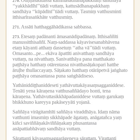
Otiṇṇasaddassa kammasādhanapakkhaṃ sandhāya
270.
‘‘yakkhādīhī’’tiādi vuttaṃ, kattusādhanapakkhaṃ
sandhāya ‘‘kūpādīnī’’tiādi vuttaṃ.
Tasmiṃ vatthusminti
itthisarīrasaṅkhāte vatthusmiṃ.
Assāti hatthaggāhādikassa sabbassa.
271.
Etesaṃ padānanti āmasanādipadānaṃ.
Itthisaññīti
273.
manussitthisaññī.
Naṃ-saddassa kāyavisesanabhāvena
etaṃ kāyanti atthaṃ dassetuṃ ‘‘atha vā’’tiādi vuttaṃ.
Omasanto...pe...
ekāva āpattīti anivatthaṃ sandhāya
vuttaṃ, na nivatthaṃ.
Sanivatthāya pana matthakato
paṭṭhāya hatthaṃ otārentassa nivatthasāṭakopari hatthe
āruḷhe thullaccayaṃ.
Sāṭakato hatthaṃ otārāpetvā jaṅghato
paṭṭhāya omasantassa puna saṅghādiseso.
Yathāniddiṭṭhaniddeseti yathāvuttakāyasaṃsagganiddese.
Tenāti yena kāraṇena vatthusaññādayo honti, tena
kāraṇena.
Yathāvuttasikkhāpadaniddese vuttaṃ garukaṃ
bhikkhuno kareyya pakāseyyāti yojanā.
Saññāya virāgitamhīti saññāya viraddhāya.
Idaṃ nāma
vatthunti imasmiṃ sikkhāpade āgataṃ, anāgatañca yaṃ
kiñci saviññāṇakāviññāṇakaṃ phusantassa
anāpattiabhāvaṃ sandhāya vuttaṃ.
Sārattanti kāyasaṃsaggarāgeneva sārattaṃ.
Virattanti