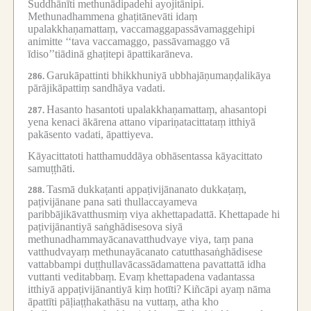
Suddhānīti methunādipadehi ayojitānipi.
Methunadhammena ghaṭitānevāti idaṃ
upalakkhaṇamattaṃ, vaccamaggapassāvamaggehipi
animitte ‘‘tava vaccamaggo, passāvamaggo vā
īdiso’’tiādinā ghaṭitepi āpattikarāneva.
Garukāpattinti bhikkhuniyā ubbhajāṇumaṇḍalikāya
286.
pārājikāpattiṃ sandhāya vadati.
Hasanto hasantoti upalakkhaṇamattaṃ, ahasantopi
287.
yena kenaci ākārena attano vipariṇatacittataṃ itthiyā
pakāsento vadati, āpattiyeva.
Kāyacittatoti hatthamuddāya obhāsentassa kāyacittato
samuṭṭhāti.
Tasmā dukkaṭanti appaṭivijānanato dukkaṭaṃ,
288.
paṭivijānane pana sati thullaccayameva
paribbājikāvatthusmiṃ viya akhettapadattā.
Khettapade hi
paṭivijānantiyā saṅghādisesova siyā
methunadhammayācanavatthudvaye viya, taṃ pana
vatthudvayaṃ methunayācanato catutthasaṅghādisese
vattabbampi duṭṭhullavācassādamattena pavattattā idha
vuttanti veditabbaṃ.
Evaṃ khettapadena vadantassa
itthiyā appaṭivijānantiyā kiṃ hotīti?
Kiñcāpi ayaṃ nāma
āpattīti pāḷiaṭṭhakathāsu na vuttaṃ, atha kho