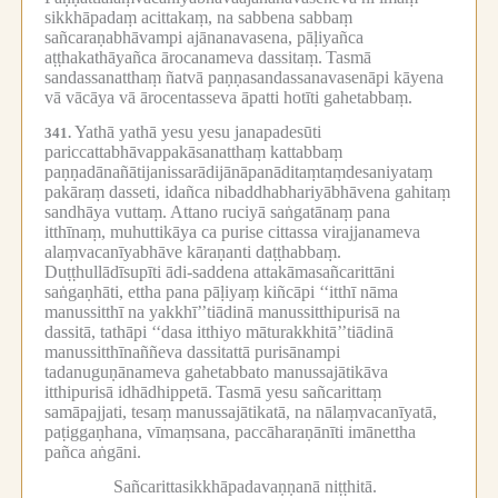
sikkhāpadaṃ acittakaṃ, na sabbena sabbaṃ
sañcaraṇabhāvampi ajānanavasena, pāḷiyañca
aṭṭhakathāyañca ārocanameva dassitaṃ.
Tasmā
sandassanatthaṃ ñatvā paṇṇasandassanavasenāpi kāyena
vā vācāya vā ārocentasseva āpatti hotīti gahetabbaṃ.
Yathā yathā yesu yesu janapadesūti
341.
pariccattabhāvappakāsanatthaṃ kattabbaṃ
paṇṇadānañātijanissarādijānāpanāditaṃtaṃdesaniyataṃ
pakāraṃ dasseti, idañca nibaddhabhariyābhāvena gahitaṃ
sandhāya vuttaṃ.
Attano ruciyā saṅgatānaṃ pana
itthīnaṃ, muhuttikāya ca purise cittassa virajjanameva
alaṃvacanīyabhāve kāraṇanti daṭṭhabbaṃ.
Duṭṭhullādīsupīti ādi-saddena attakāmasañcarittāni
saṅgaṇhāti, ettha pana pāḷiyaṃ kiñcāpi ‘‘itthī nāma
manussitthī na yakkhī’’tiādinā manussitthipurisā na
dassitā, tathāpi ‘‘dasa itthiyo māturakkhitā’’tiādinā
manussitthīnaññeva dassitattā purisānampi
tadanuguṇānameva gahetabbato manussajātikāva
itthipurisā idhādhippetā.
Tasmā yesu sañcarittaṃ
samāpajjati, tesaṃ manussajātikatā, na nālaṃvacanīyatā,
paṭiggaṇhana, vīmaṃsana, paccāharaṇānīti imānettha
pañca aṅgāni.
Sañcarittasikkhāpadavaṇṇanā niṭṭhitā.