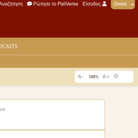
Αναζήτηση
Ρώτησε το PaliVerse
Είσοδος
DCASTS
100%
νο