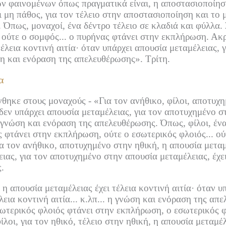
ων φαινομένων όπως πραγματικά είναι, η αποστασιοποίηση
 μη πάθος, για τον τέλειο στην αποστασιοποίηση και το 
.
Όπως, μοναχοί, ένα δέντρο τέλειο σε κλαδιά και φύλλα.
ούτε ο σομφός...
ο πυρήνας φτάνει στην εκπλήρωση.
Ακρ
έλεια κοντινή αιτία·
όταν υπάρχει απουσία μεταμέλειας, γ
η και ενόραση της απελευθέρωσης».
Τρίτη.
α
νθηκε στους μοναχούς -
«Για τον ανήθικο, φίλοι, αποτυχ
δεν υπάρχει απουσία μεταμέλειας, για τον αποτυχημένο στ
 γνώση και ενόραση της απελευθέρωσης.
Όπως, φίλοι, έν
ς φτάνει στην εκπλήρωση, ούτε ο εσωτερικός φλοιός...
ού
για τον ανήθικο, αποτυχημένο στην ηθική, η απουσία μετα
ιας, για τον αποτυχημένο στην απουσία μεταμέλειας, έχει 
.
, η απουσία μεταμέλειας έχει τέλεια κοντινή αιτία·
όταν υπ
εια κοντινή αιτία... κ.λπ...
η γνώση και ενόραση της απε
ξωτερικός φλοιός φτάνει στην εκπλήρωση, ο εσωτερικός φ
ίλοι, για τον ηθικό, τέλειο στην ηθική, η απουσία μεταμέλ