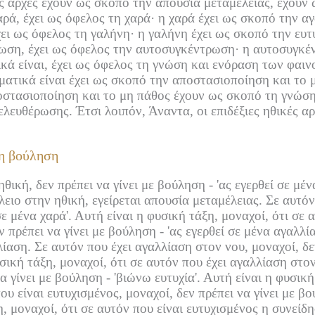
ές αρχές έχουν ως σκοπό την απουσία μεταμέλειας, έχουν
ρά, έχει ως όφελος τη χαρά·
η χαρά έχει ως σκοπό την αγ
χει ως όφελος τη γαλήνη·
η γαλήνη έχει ως σκοπό την ευτυ
ρωση, έχει ως όφελος την αυτοσυγκέντρωση·
η αυτοσυγκέ
ά είναι, έχει ως όφελος τη γνώση και ενόραση των φαιν
τικά είναι έχει ως σκοπό την αποστασιοποίηση και το μ
οστασιοποίηση και το μη πάθος έχουν ως σκοπό τη γνώση
ελευθέρωσης.
Έτσι λοιπόν, Άναντα, οι επιδέξιες ηθικές 
 τη βούληση
ηθική, δεν πρέπει να γίνει με βούληση -
'ας εγερθεί σε μέ
λειο στην ηθική, εγείρεται απουσία μεταμέλειας.
Σε αυτόν
σε μένα χαρά'.
Αυτή είναι η φυσική τάξη, μοναχοί, ότι σε α
ν πρέπει να γίνει με βούληση -
'ας εγερθεί σε μένα αγαλλία
λίαση.
Σε αυτόν που έχει αγαλλίαση στον νου, μοναχοί, δε
σική τάξη, μοναχοί, ότι σε αυτόν που έχει αγαλλίαση στο
α γίνει με βούληση -
'βιώνω ευτυχία'.
Αυτή είναι η φυσική 
ου είναι ευτυχισμένος, μοναχοί, δεν πρέπει να γίνει με βο
η, μοναχοί, ότι σε αυτόν που είναι ευτυχισμένος η συνεί