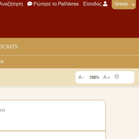
Αναζήτηση
Ρώτησε το PaliVerse
Είσοδος
DCASTS
κα
100%
νο