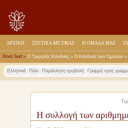
Μετάβαση
στο
περιεχόμενο
ΑΡΧΙΚΉ
ΣΧΕΤΙΚΆ ΜΕ ΕΜΆΣ
Η ΟΜΆΔΑ ΜΑΣ
Σ
Root Text >
Ο Τριμερής Κανόνας >
Ο Κανόνας των Ομιλιών 
Ελληνικά
Πάλι
Παράλληλη προβολή
Γραμμή προς γραμμ
Τι
Η συλλογή των αριθμημ