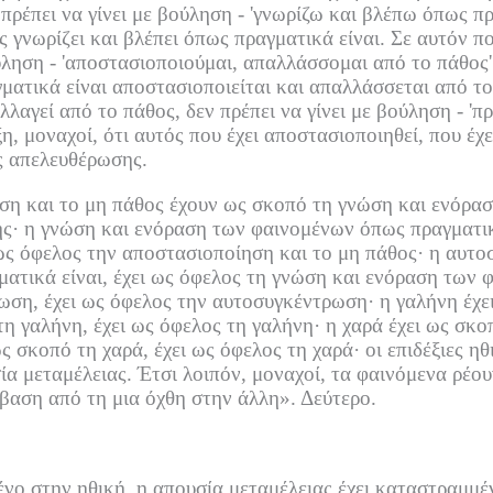
πρέπει να γίνει με βούληση -
'γνωρίζω και βλέπω όπως πρα
 γνωρίζει και βλέπει όπως πραγματικά είναι.
Σε αυτόν πο
ύληση -
'αποστασιοποιούμαι, απαλλάσσομαι από το πάθος'
γματικά είναι αποστασιοποιείται και απαλλάσσεται από το
λλαγεί από το πάθος, δεν πρέπει να γίνει με βούληση -
'π
η, μοναχοί, ότι αυτός που έχει αποστασιοποιηθεί, που έχ
ς απελευθέρωσης.
ηση και το μη πάθος έχουν ως σκοπό τη γνώση και ενόρα
ς·
η γνώση και ενόραση των φαινομένων όπως πραγματικά
ως όφελος την αποστασιοποίηση και το μη πάθος·
η αυτο
ατικά είναι, έχει ως όφελος τη γνώση και ενόραση των 
ρωση, έχει ως όφελος την αυτοσυγκέντρωση·
η γαλήνη έχε
τη γαλήνη, έχει ως όφελος τη γαλήνη·
η χαρά έχει ως σκο
ως σκοπό τη χαρά, έχει ως όφελος τη χαρά·
οι επιδέξιες η
ία μεταμέλειας.
Έτσι λοιπόν, μοναχοί, τα φαινόμενα ρέο
βαση από τη μια όχθη στην άλλη».
Δεύτερο.
ένο στην ηθική, η απουσία μεταμέλειας έχει καταστραμμέν