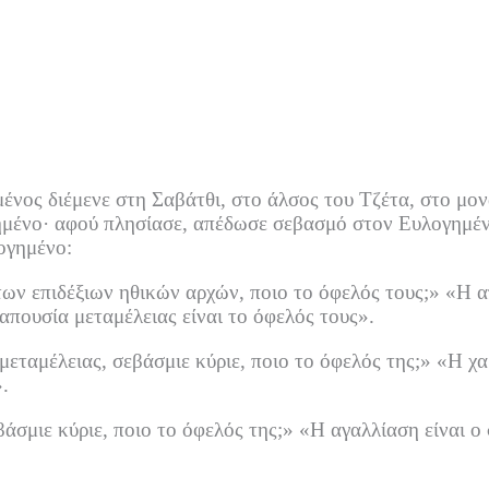
νος διέμενε στη Σαβάτθι, στο άλσος του Τζέτα, στο μον
ημένο·
αφού πλησίασε, απέδωσε σεβασμό στον Ευλογημένο
ογημένο:
 των επιδέξιων ηθικών αρχών, ποιο το όφελός τους;»
«Η α
απουσία μεταμέλειας είναι το όφελός τους».
μεταμέλειας, σεβάσμιε κύριε, ποιο το όφελός της;»
«Η χα
.
βάσμιε κύριε, ποιο το όφελός της;»
«Η αγαλλίαση είναι ο