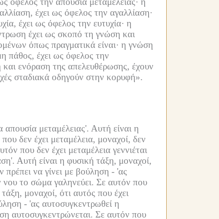
 ως όφελος την απουσία μεταμέλειας·
η
αλλίαση, έχει ως όφελος την αγαλλίαση·
χία, έχει ως όφελος την ευτυχία·
η
ντρωση έχει ως σκοπό τη γνώση και
ομένων όπως πραγματικά είναι·
η γνώση
η πάθος, έχει ως όφελος την
 και ενόραση της απελευθέρωσης, έχουν
αρχές σταδιακά οδηγούν στην κορυφή».
να απουσία μεταμέλειας'.
Αυτή είναι η
 που δεν έχει μεταμέλεια, μοναχοί, δεν
υτόν που δεν έχει μεταμέλεια γεννιέται
ση'.
Αυτή είναι η φυσική τάξη, μοναχοί,
ν πρέπει να γίνει με βούληση -
'ας
ν νου το σώμα γαληνεύει.
Σε αυτόν που
τάξη, μοναχοί, ότι αυτός που έχει
ύληση -
'ας αυτοσυγκεντρωθεί η
δηση αυτοσυγκεντρώνεται.
Σε αυτόν που