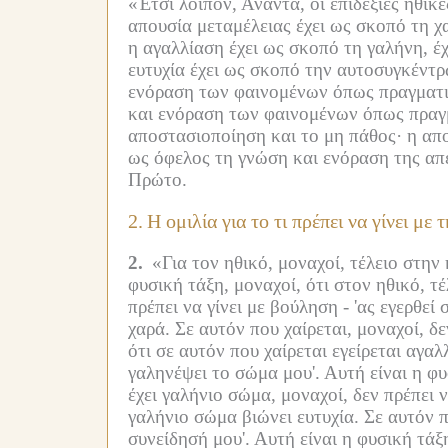
«Έτσι λοιπόν, Άναντα, οι επιδέξιες ηθικ
απουσία μεταμέλειας έχει ως σκοπό τη χα
η αγαλλίαση έχει ως σκοπό τη γαλήνη, έ
ευτυχία έχει ως σκοπό την αυτοσυγκέντ
ενόραση των φαινομένων όπως πραγματικ
και ενόραση των φαινομένων όπως πραγμα
αποστασιοποίηση και το μη πάθος·
η απ
ως όφελος τη γνώση και ενόραση της απ
Πρώτο.
2.
Η ομιλία για το τι πρέπει να γίνει με
2.
«Για τον ηθικό, μοναχοί, τέλειο στην 
φυσική τάξη, μοναχοί, ότι στον ηθικό, τέ
πρέπει να γίνει με βούληση -
'ας εγερθεί 
χαρά.
Σε αυτόν που χαίρεται, μοναχοί, δε
ότι σε αυτόν που χαίρεται εγείρεται αγαλ
γαληνέψει το σώμα μου'.
Αυτή είναι η φυ
έχει γαλήνιο σώμα, μοναχοί, δεν πρέπει ν
γαλήνιο σώμα βιώνει ευτυχία.
Σε αυτόν π
συνείδησή μου'.
Αυτή είναι η φυσική τάξ