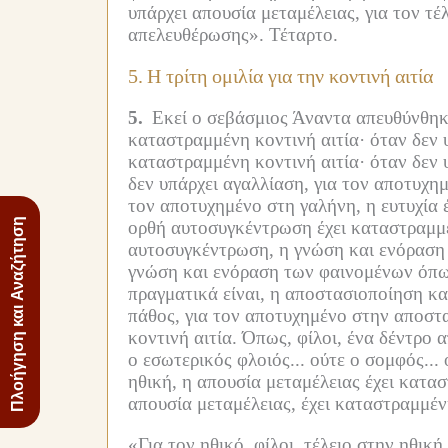
υπάρχει απουσία μεταμέλειας, για τον τέλε
απελευθέρωσης».
Τέταρτο.
5.
Η τρίτη ομιλία για την κοντινή αιτία
5.
Εκεί ο σεβάσμιος Άναντα απευθύνθηκ
καταστραμμένη κοντινή αιτία·
όταν δεν 
καταστραμμένη κοντινή αιτία·
όταν δεν 
δεν υπάρχει αγαλλίαση, για τον αποτυχη
τον αποτυχημένο στη γαλήνη, η ευτυχία 
Πλοήγηση και Αναζήτηση
ορθή αυτοσυγκέντρωση έχει καταστραμμέ
αυτοσυγκέντρωση, η γνώση και ενόραση 
γνώση και ενόραση των φαινομένων όπως
πραγματικά είναι, η αποστασιοποίηση κα
πάθος, για τον αποτυχημένο στην αποστ
κοντινή αιτία.
Όπως, φίλοι, ένα δέντρο 
ο εσωτερικός φλοιός...
ούτε ο σομφός...
ηθική, η απουσία μεταμέλειας έχει κατασ
απουσία μεταμέλειας, έχει καταστραμμένη 
«Για τον ηθικό, φίλοι, τέλειο στην ηθική